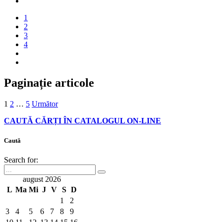
1
2
3
4
Paginație articole
1
2
…
5
Următor
CAUTĂ CĂRȚI ÎN CATALOGUL ON-LINE
Caută
Search for:
august 2026
L
Ma
Mi
J
V
S
D
1
2
3
4
5
6
7
8
9