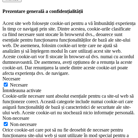
Prezentare generală a confidențialității
Acest site web folosește cookie-uri pentru a vă îmbunătăți experiența
în timp ce navigați prin site. Dintre acestea, cookie-urile clasificate
ca fiind necesare sunt stocate în browserul dvs., deoarece sunt
esențiale pentru funcționarea funcționalităților de bază ale site-ului
web. De asemenea, folosim cookie-uri terțe care ne ajută să
analizăm și să înțelegem modul în care utilizați acest site web.
Aceste cookie-uri vor fi stocate în browser-ul dvs. numai cu acordul
dumneavoastră. De asemenea, aveți opțiunea de a renunța la aceste
cookie-uri. Dar renunțarea la unele dintre aceste cookie-uri poate
afecta experiența dvs. de navigare.
Necesare
Necesare
Întotdeauna activate
Cookie-urile necesare sunt absolut esențiale pentru ca site-ul web să
funcționeze corect. Această categorie include numai cookie-uri care
asigură funcționalități de bază și caracteristici de securitate ale site-
ului web. Aceste cookie-uri nu stochează nicio informație personală.
Non-necesare
Non-necesare
Orice cookie-uri care pot să nu fie deosebit de necesare pentru
funcționarea site-ului web și sunt utilizate în mod special pentru a