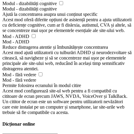
Modul - dizabilități cognitive
Modul - dizabilități cognitive
Ajută la concentrarea asupra unui conținut specific
Acest mod oferă diferite opțiuni de asistență pentru a ajuta utilizatorii
cu deficiențe cognitive, cum ar fi dislexia, autismul, CVA și altele, să
se concentreze mai ușor pe elementele esențiale ale site-ului web.
Mod - ADHD
Mod - ADHD
Reduce distragerea atentie și îmbunătățește concentrarea
Acest mod ajută utilizatorii cu tulburări ADHD și neurodezvoltare să
citească, să navigheze și să se concentreze mai ușor pe elementele
principale ale site-ului web, reducând în același timp semnificativ
distragerea atentiei.
Mod - fără vedere
Mod - fără vedere
Permite folosirea ecranului în modul citire
Acest mod configurează site-ul web pentru a fi compatibil cu
cititoare de ecran precum JAWS, NVDA, VoiceOver și TalkBack.
Un cititor de ecran este un software pentru utilizatorii nevăzători
care este instalat pe un computer și smartphone, iar site-urile web
trebuie să fie compatibile cu acesta.
Dicționar online