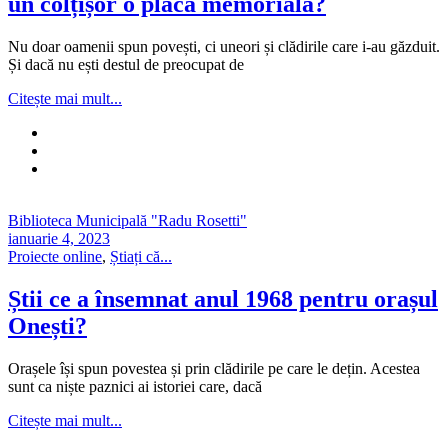
un colțișor o placă memorială?
Nu doar oamenii spun povești, ci uneori și clădirile care i-au găzduit.
Și dacă nu ești destul de preocupat de
Citește mai mult...
Biblioteca Municipală "Radu Rosetti"
ianuarie 4, 2023
Proiecte online
,
Știați că...
Știi ce a însemnat anul 1968 pentru orașul
Onești?
Orașele își spun povestea și prin clădirile pe care le dețin. Acestea
sunt ca niște paznici ai istoriei care, dacă
Citește mai mult...