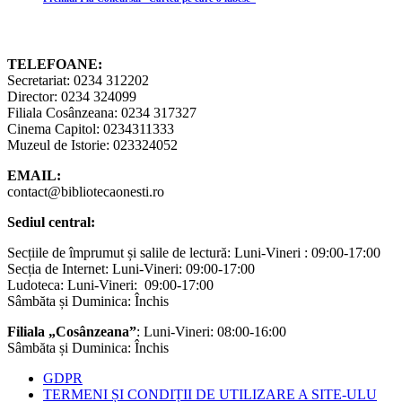
TELEFOANE:
Secretariat: 0234 312202
Director: 0234 324099
Filiala Cosânzeana: 0234 317327
Cinema Capitol: 0234311333
Muzeul de Istorie: 023324052
EMAIL:
contact@bibliotecaonesti.ro
Sediul central:
Secțiile de împrumut și salile de lectură: Luni-Vineri : 09:00-17:00
Secția de Internet: Luni-Vineri: 09:00-17:00
Ludoteca: Luni-Vineri: 09:00-17:00
Sâmbăta și Duminica: Închis
Filiala „Cosânzeana”
: Luni-Vineri: 08:00-16:00
Sâmbăta și Duminica: Închis
GDPR
TERMENI ȘI CONDIȚII DE UTILIZARE A SITE-ULU