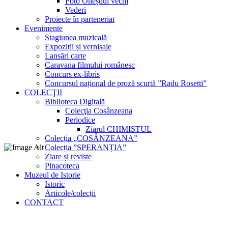
Foto Oneștiul vechi
Vederi
Proiecte în parteneriat
Evenimente
Stagiunea muzicală
Expoziții și vernisaje
Lansări carte
Caravana filmului românesc
Concurs ex-libris
Concursul național de proză scurtă ”Radu Rosetti”
COLECŢII
Biblioteca Digitală
Colecţia Cosânzeana
Periodice
Ziarul CHIMISTUL
Colecția „COSÂNZEANA”
Colecția ”SPERANȚIA”
Ziare și reviste
Pinacoteca
Muzeul de Istorie
Istoric
Articole/colecții
CONTACT