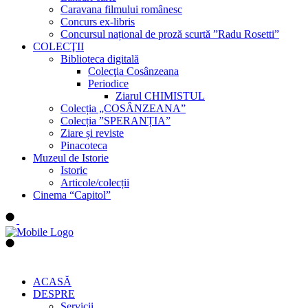
Caravana filmului românesc
Concurs ex-libris
Concursul național de proză scurtă ”Radu Rosetti”
COLECŢII
Biblioteca digitală
Colecţia Cosânzeana
Periodice
Ziarul CHIMISTUL
Colecția „COSÂNZEANA”
Colecția ”SPERANȚIA”
Ziare și reviste
Pinacoteca
Muzeul de Istorie
Istoric
Articole/colecții
Cinema “Capitol”
ACASĂ
DESPRE
Servicii