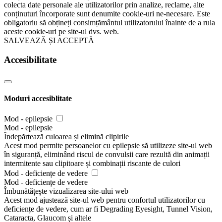
colecta date personale ale utilizatorilor prin analize, reclame, alte
conținuturi încorporate sunt denumite cookie-uri ne-necesare. Este
obligatoriu să obțineți consimțământul utilizatorului înainte de a rula
aceste cookie-uri pe site-ul dvs. web.
SALVEAZĂ ȘI ACCEPTĂ
Accesibilitate
Moduri accesiblitate
Mod - epilepsie
Mod - epilepsie
Îndepărtează culoarea și elimină clipirile
Acest mod permite persoanelor cu epilepsie să utilizeze site-ul web
în siguranță, eliminând riscul de convulsii care rezultă din animații
intermitente sau clipitoare și combinații riscante de culori
Mod - deficiențe de vedere
Mod - deficiențe de vedere
Îmbunătățește vizualizarea site-ului web
Acest mod ajustează site-ul web pentru confortul utilizatorilor cu
deficiențe de vedere, cum ar fi Degrading Eyesight, Tunnel Vision,
Cataracta, Glaucom și altele