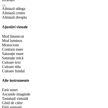
Aliniază stânga
Aliniază centru
Aliniază dreapta
Ajustări vizuale
Mod întunecat
Mod luminos
Monocrom
Contrast mare
Saturație mare
Saturație mică
Culoare text
Culoare titlu
Culoare fundal
Alte instrumente
Fară sunet
Ascunde imaginile
Tastatură virtuală
Ghid de citire
Fără animații