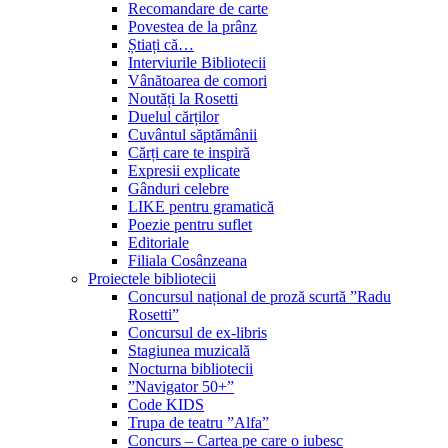
Recomandare de carte
Povestea de la prânz
Știați că…
Interviurile Bibliotecii
Vânătoarea de comori
Noutăți la Rosetti
Duelul cărților
Cuvântul săptămânii
Cărți care te inspiră
Expresii explicate
Gânduri celebre
LIKE pentru gramatică
Poezie pentru suflet
Editoriale
Filiala Cosânzeana
Proiectele bibliotecii
Concursul național de proză scurtă ”Radu
Rosetti”
Concursul de ex-libris
Stagiunea muzicală
Nocturna bibliotecii
”Navigator 50+”
Code KIDS
Trupa de teatru ”Alfa”
Concurs – Cartea pe care o iubesc