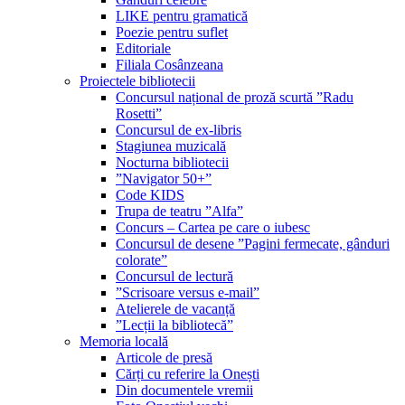
LIKE pentru gramatică
Poezie pentru suflet
Editoriale
Filiala Cosânzeana
Proiectele bibliotecii
Concursul național de proză scurtă ”Radu
Rosetti”
Concursul de ex-libris
Stagiunea muzicală
Nocturna bibliotecii
”Navigator 50+”
Code KIDS
Trupa de teatru ”Alfa”
Concurs – Cartea pe care o iubesc
Concursul de desene ”Pagini fermecate, gânduri
colorate”
Concursul de lectură
”Scrisoare versus e-mail”
Atelierele de vacanță
”Lecții la bibliotecă”
Memoria locală
Articole de presă
Cărți cu referire la Onești
Din documentele vremii