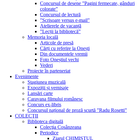
Concursul de desene ”Pagini fermecate, gânduri
colorate”
Concursul de lectură
”Scrisoare versus e-mail”
Atelierele de vacanță
”Lecții la bibliotecă”
Memoria locală
Articole de presă
Cărți cu referire la Onești
Din documentele vremii
Foto Oneștiul vechi
Vederi
Proiecte în parteneriat
Evenimente
Stagiunea muzicală
Expoziții și vernisaje
Lansări carte
Caravana filmului românesc
Concurs ex-libris
Concursul național de proză scurtă ”Radu Rosetti”
COLECŢII
Biblioteca digitală
Colecţia Cosânzeana
Periodice
Ziarul CHIMISTUL