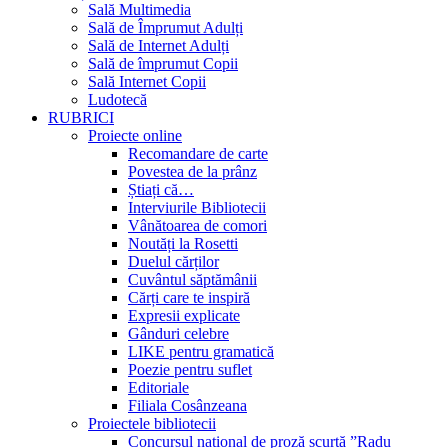
Sală Multimedia
Sală de Împrumut Adulți
Sală de Internet Adulți
Sală de împrumut Copii
Sală Internet Copii
Ludotecă
RUBRICI
Proiecte online
Recomandare de carte
Povestea de la prânz
Știați că…
Interviurile Bibliotecii
Vânătoarea de comori
Noutăți la Rosetti
Duelul cărților
Cuvântul săptămânii
Cărți care te inspiră
Expresii explicate
Gânduri celebre
LIKE pentru gramatică
Poezie pentru suflet
Editoriale
Filiala Cosânzeana
Proiectele bibliotecii
Concursul național de proză scurtă ”Radu