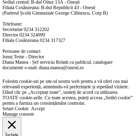
Sediul central: B-dul Oituz 13A - Onești
Filiala Cosânzeana: B-dul Republicii 43 - Onești
(Parterul Școlii Gimnaziale George Călinescu, Corp B)
Telefoane:
Secretariat 0234 312202
Director 0234 324099
Filiala Cosânzeana 0234 317327
Persoane de contact
Ionuț Tenie - Director
Diana Manea - Șef serviciu Relatii cu publicul, catalogare
documente e-mail: diana.manea@onesti.ro
Folosim cookie-uri pe site-ul nostru web pentru a vă oferi cea mai
relevantă experiență, amintindu-vă preferințele și repetând vizitele.
Dând clic pe „Acceptați toate”, sunteți de acord cu utilizarea
TOATE cookie-urile. Cu toate acestea, puteți accesa „Setări cookie”
pentru a furniza un consimțământ controlat.
Setari Cookie
Accept
Manage consent
Închide