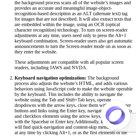
the background process scans all of the website’s images and
provides an accurate and meaningful image-object-
recognition-based description as an ALT (alternate text) tag
for images that are not described. It will also extract texts that
are embedded within the image, using an OCR (optical
character recognition) technology. To turn on screen-reader
adjustments at any time, users need only to press the Alt+1
keyboard combination. Screen-reader users also get automatic
announcements to turn the Screen-reader mode on as soon as
they enter the website.
These adjustments are compatible with all popular screen
readers, including JAWS and NVDA.
Keyboard navigation optimization:
The background
process also adjusts the website’s HTML, and adds various
behaviors using JavaScript code to make the website operable
by the keyboard. This includes the ability to navigate the
website using the Tab and Shift+Tab keys, operate
dropdowns with the arrow keys, close them with Esc, trigger
buttons and links using the Enter key, navigate between radio
and checkbox elements using the arrow keys, and fill them in
with the Spacebar or Enter key.Additionally, keyboard users
will find quick-navigation and content-skip menus, available
at any time by clicking Alt+1, or as the first elements of the