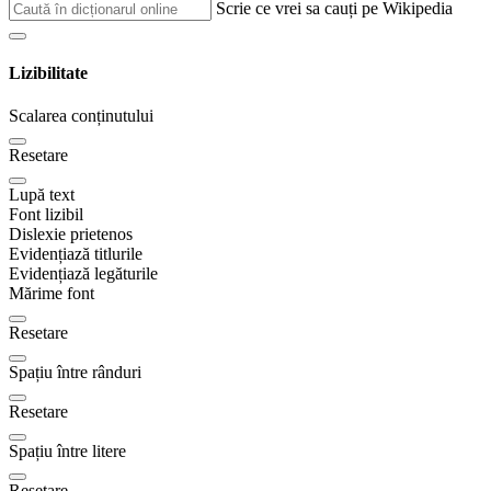
Scrie ce vrei sa cauți pe Wikipedia
Lizibilitate
Scalarea conținutului
Resetare
Lupă text
Font lizibil
Dislexie prietenos
Evidențiază titlurile
Evidențiază legăturile
Mărime font
Resetare
Spațiu între rânduri
Resetare
Spațiu între litere
Resetare