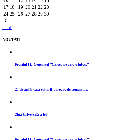
10
11
12
13
14
15
16
17
18
19
20
21
22
23
24
25
26
27
28
29
30
31
« iul.
NOUTATI
Premiul I la Concursul ”Cartea pe care o iubesc”
25 de ani în casa culturii, aproape de comunitate!
Ziua Universală a Iei
Premiul I la Concursul ”Cartea pe care o iubesc”