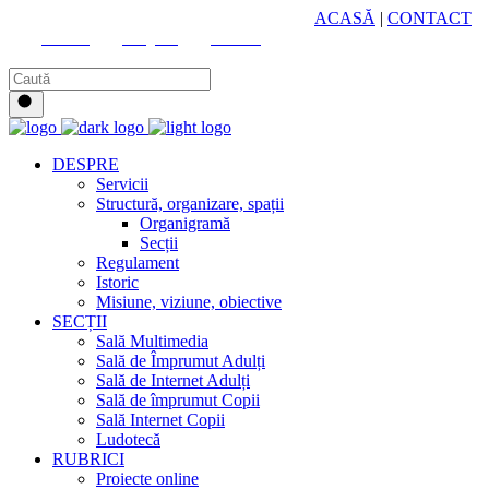
HUB CULTURAL ZONAL
ACASĂ
|
CONTACT
Youtube
Instagram
Facebook
DESPRE
Servicii
Structură, organizare, spații
Organigramă
Secții
Regulament
Istoric
Misiune, viziune, obiective
SECȚII
Sală Multimedia
Sală de Împrumut Adulți
Sală de Internet Adulți
Sală de împrumut Copii
Sală Internet Copii
Ludotecă
RUBRICI
Proiecte online