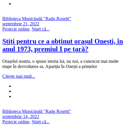
Biblioteca Municipală "Radu Rosetti"
septembrie 21, 2022
Proiecte online
,
Știați că...
Știți pentru ce a obținut orașul Onești, în
anul 1973, premiul I pe țară?
Orașelul nostru, o spune istoria lui, nu noi, a cunoscut mai multe
etape în dezvoltarea sa. Apariția în Onești a primelor
Citește mai mult...
Biblioteca Municipală "Radu Rosetti"
septembrie 14, 2022
Proiecte online
,
Știați că...