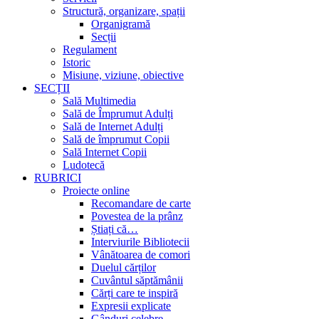
Structură, organizare, spații
Organigramă
Secții
Regulament
Istoric
Misiune, viziune, obiective
SECȚII
Sală Multimedia
Sală de Împrumut Adulți
Sală de Internet Adulți
Sală de împrumut Copii
Sală Internet Copii
Ludotecă
RUBRICI
Proiecte online
Recomandare de carte
Povestea de la prânz
Știați că…
Interviurile Bibliotecii
Vânătoarea de comori
Duelul cărților
Cuvântul săptămânii
Cărți care te inspiră
Expresii explicate
Gânduri celebre