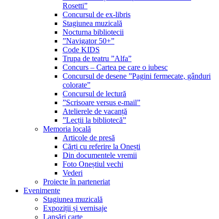
Rosetti”
Concursul de ex-libris
Stagiunea muzicală
Nocturna bibliotecii
”Navigator 50+”
Code KIDS
Trupa de teatru ”Alfa”
Concurs – Cartea pe care o iubesc
Concursul de desene ”Pagini fermecate, gânduri
colorate”
Concursul de lectură
”Scrisoare versus e-mail”
Atelierele de vacanță
”Lecții la bibliotecă”
Memoria locală
Articole de presă
Cărți cu referire la Onești
Din documentele vremii
Foto Oneștiul vechi
Vederi
Proiecte în parteneriat
Evenimente
Stagiunea muzicală
Expoziții și vernisaje
Lansări carte