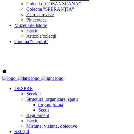
Colecția „COSÂNZEANA”
Colecția ”SPERANȚIA”
Ziare și reviste
Pinacoteca
Muzeul de Istorie
Istoric
Articole/colecții
Cinema “Capitol”
DESPRE
Servicii
Structură, organizare, spații
Organigramă
Secții
Regulament
Istoric
Misiune, viziune, obiective
SECȚII