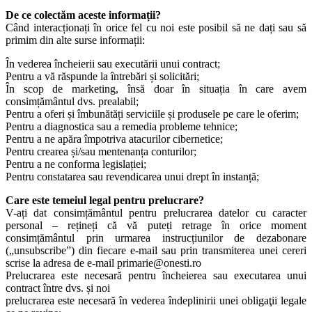
De ce colectăm aceste informații?
Când interacționați în orice fel cu noi este posibil să ne dați sau să
primim din alte surse informații:
În vederea încheierii sau executării unui contract;
Pentru a vă răspunde la întrebări și solicitări;
În scop de marketing, însă doar în situația în care avem
consimțământul dvs. prealabil;
Pentru a oferi și îmbunătăți serviciile și produsele pe care le oferim;
Pentru a diagnostica sau a remedia probleme tehnice;
Pentru a ne apăra împotriva atacurilor cibernetice;
Pentru crearea și/sau mentenanța conturilor;
Pentru a ne conforma legislației;
Pentru constatarea sau revendicarea unui drept în instanță;
Care este temeiul legal pentru prelucrare?
V-ați dat consimțământul pentru prelucrarea datelor cu caracter
personal – rețineți că vă puteți retrage în orice moment
consimțământul prin urmarea instrucțiunilor de dezabonare
(„unsubscribe”) din fiecare e-mail sau prin transmiterea unei cereri
scrise la adresa de e-mail primarie@onesti.ro
Prelucrarea este necesară pentru încheierea sau executarea unui
contract între dvs. și noi
prelucrarea este necesară în vederea îndeplinirii unei obligaţii legale