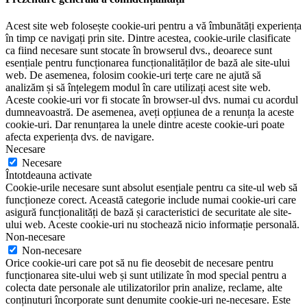
Acest site web folosește cookie-uri pentru a vă îmbunătăți experiența
în timp ce navigați prin site. Dintre acestea, cookie-urile clasificate
ca fiind necesare sunt stocate în browserul dvs., deoarece sunt
esențiale pentru funcționarea funcționalităților de bază ale site-ului
web. De asemenea, folosim cookie-uri terțe care ne ajută să
analizăm și să înțelegem modul în care utilizați acest site web.
Aceste cookie-uri vor fi stocate în browser-ul dvs. numai cu acordul
dumneavoastră. De asemenea, aveți opțiunea de a renunța la aceste
cookie-uri. Dar renunțarea la unele dintre aceste cookie-uri poate
afecta experiența dvs. de navigare.
Necesare
Necesare
Întotdeauna activate
Cookie-urile necesare sunt absolut esențiale pentru ca site-ul web să
funcționeze corect. Această categorie include numai cookie-uri care
asigură funcționalități de bază și caracteristici de securitate ale site-
ului web. Aceste cookie-uri nu stochează nicio informație personală.
Non-necesare
Non-necesare
Orice cookie-uri care pot să nu fie deosebit de necesare pentru
funcționarea site-ului web și sunt utilizate în mod special pentru a
colecta date personale ale utilizatorilor prin analize, reclame, alte
conținuturi încorporate sunt denumite cookie-uri ne-necesare. Este