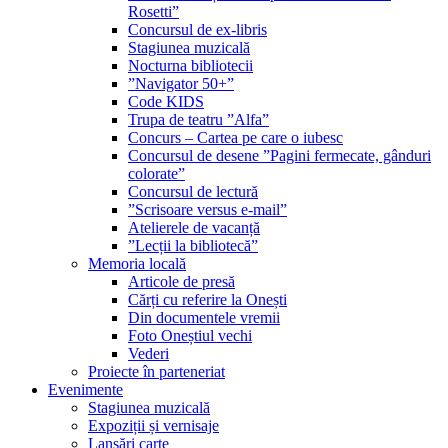
Rosetti”
Concursul de ex-libris
Stagiunea muzicală
Nocturna bibliotecii
”Navigator 50+”
Code KIDS
Trupa de teatru ”Alfa”
Concurs – Cartea pe care o iubesc
Concursul de desene ”Pagini fermecate, gânduri
colorate”
Concursul de lectură
”Scrisoare versus e-mail”
Atelierele de vacanță
”Lecții la bibliotecă”
Memoria locală
Articole de presă
Cărți cu referire la Onești
Din documentele vremii
Foto Oneștiul vechi
Vederi
Proiecte în parteneriat
Evenimente
Stagiunea muzicală
Expoziții și vernisaje
Lansări carte