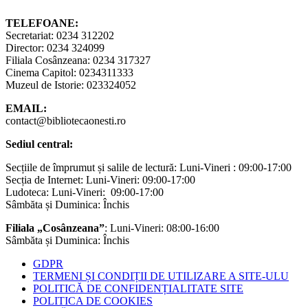
TELEFOANE:
Secretariat: 0234 312202
Director: 0234 324099
Filiala Cosânzeana: 0234 317327
Cinema Capitol: 0234311333
Muzeul de Istorie: 023324052
EMAIL:
contact@bibliotecaonesti.ro
Sediul central:
Secțiile de împrumut și salile de lectură: Luni-Vineri : 09:00-17:00
Secția de Internet: Luni-Vineri: 09:00-17:00
Ludoteca: Luni-Vineri: 09:00-17:00
Sâmbăta și Duminica: Închis
Filiala „Cosânzeana”
: Luni-Vineri: 08:00-16:00
Sâmbăta și Duminica: Închis
GDPR
TERMENI ȘI CONDIȚII DE UTILIZARE A SITE-ULU
POLITICĂ DE CONFIDENȚIALITATE SITE
POLITICA DE COOKIES