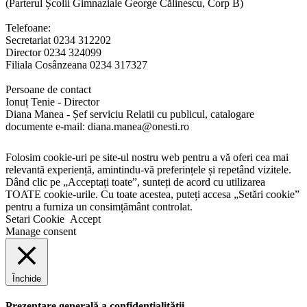
(Parterul Școlii Gimnaziale George Călinescu, Corp B)
Telefoane:
Secretariat 0234 312202
Director 0234 324099
Filiala Cosânzeana 0234 317327
Persoane de contact
Ionuț Tenie - Director
Diana Manea - Șef serviciu Relatii cu publicul, catalogare
documente e-mail: diana.manea@onesti.ro
Folosim cookie-uri pe site-ul nostru web pentru a vă oferi cea mai
relevantă experiență, amintindu-vă preferințele și repetând vizitele.
Dând clic pe „Acceptați toate”, sunteți de acord cu utilizarea
TOATE cookie-urile. Cu toate acestea, puteți accesa „Setări cookie”
pentru a furniza un consimțământ controlat.
Setari Cookie
Accept
Manage consent
Închide
Prezentare generală a confidențialității