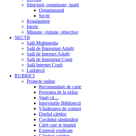
Structură, organizare, spații
Organigramă
Secții
Regulament
Istoric
Misiune, viziune, obiective
SECȚII
Sală Multimedia
Sală de Împrumut Adulți
Sală de Internet Adulți
Sală de împrumut Copii
Sală Internet Copii
Ludotecă
RUBRICI
Proiecte online
Recomandare de carte
Povestea de la prânz
Știați că…
Interviurile Bibliotecii
Vânătoarea de comori
Duelul cărților
Cuvântul săptămânii
Cărți care te inspiră
Expresii explicate
Gânduri celebre