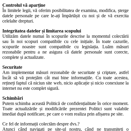
Controlul vă aparține
În limitele legii, vă oferim posibilitatea de examina, modifica, șterge
datele personale pe care le-ați împărtășit cu noi și de vă exercita
celelalte drepturi.
Integritatea datelor și limitarea scopului
Utilizăm datele numai în scopurile descrise la momentul colectării
sau în noi scopuri compatibile cu cele inițiale. În toate cazurile,
scopurile noastre sunt compatibile cu legislația. Luăm măsuri
rezonabile pentru a ne asigura că datele personale sunt corecte,
complete și actualizate.
Securitate
Am implementat măsuri rezonabile de securitate și criptare, astfel
încât să vă protejăm cât mai bine informațiile. Cu toate acestea,
rețineți faptul că niciun site web, nicio aplicație și nicio conexiune la
internet nu este complet sigură.
Schimbări
Putem schimba această Politică de confidențialitate în orice moment.
Toate actualizările și modificările prezentei Politici sunt valabile
imediat după notificare, pe care o vom realiza prin afișarea pe site.
Ce fel de informații colectăm despre dvs.?
Atunci când navigați pe site-ul nostru, când ne transmiteți o