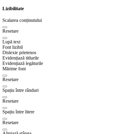
Lizibilitate
Scalarea conținutului
Resetare
Lupă text
Font lizibil
Dislexie prietenos
Evidențiază titlurile
Evidențiază legăturile
Mărime font
Resetare
Spațiu între rânduri
Resetare
Spațiu între litere
Resetare
Aliniază stânga