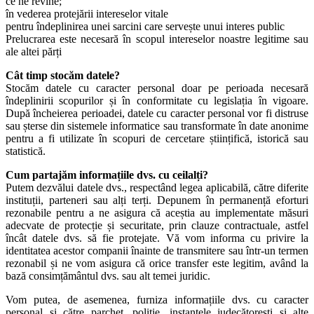
ce ne revine;
în vederea protejării intereselor vitale
pentru îndeplinirea unei sarcini care servește unui interes public
Prelucrarea este necesară în scopul intereselor noastre legitime sau
ale altei părți
Cât timp stocăm datele?
Stocăm datele cu caracter personal doar pe perioada necesară
îndeplinirii scopurilor și în conformitate cu legislația în vigoare.
După încheierea perioadei, datele cu caracter personal vor fi distruse
sau șterse din sistemele informatice sau transformate în date anonime
pentru a fi utilizate în scopuri de cercetare științifică, istorică sau
statistică.
Cum partajăm informațiile dvs. cu ceilalți?
Putem dezvălui datele dvs., respectând legea aplicabilă, către diferite
instituții, parteneri sau alți terți. Depunem în permanență eforturi
rezonabile pentru a ne asigura că aceștia au implementate măsuri
adecvate de protecție și securitate, prin clauze contractuale, astfel
încât datele dvs. să fie protejate. Vă vom informa cu privire la
identitatea acestor companii înainte de transmitere sau într-un termen
rezonabil și ne vom asigura că orice transfer este legitim, având la
bază consimțământul dvs. sau alt temei juridic.
Vom putea, de asemenea, furniza informațiile dvs. cu caracter
personal și către parchet, poliție, instanțele judecătorești și alte