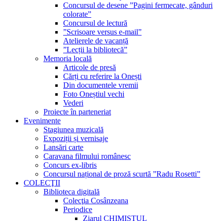
Concursul de desene ”Pagini fermecate, gânduri
colorate”
Concursul de lectură
”Scrisoare versus e-mail”
Atelierele de vacanță
”Lecții la bibliotecă”
Memoria locală
Articole de presă
Cărți cu referire la Onești
Din documentele vremii
Foto Oneștiul vechi
Vederi
Proiecte în parteneriat
Evenimente
Stagiunea muzicală
Expoziții și vernisaje
Lansări carte
Caravana filmului românesc
Concurs ex-libris
Concursul național de proză scurtă ”Radu Rosetti”
COLECŢII
Biblioteca digitală
Colecţia Cosânzeana
Periodice
Ziarul CHIMISTUL