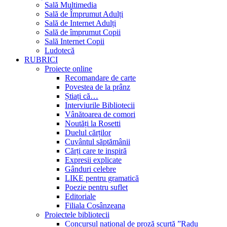
Sală Multimedia
Sală de Împrumut Adulți
Sală de Internet Adulți
Sală de împrumut Copii
Sală Internet Copii
Ludotecă
RUBRICI
Proiecte online
Recomandare de carte
Povestea de la prânz
Știați că…
Interviurile Bibliotecii
Vânătoarea de comori
Noutăți la Rosetti
Duelul cărților
Cuvântul săptămânii
Cărți care te inspiră
Expresii explicate
Gânduri celebre
LIKE pentru gramatică
Poezie pentru suflet
Editoriale
Filiala Cosânzeana
Proiectele bibliotecii
Concursul național de proză scurtă ”Radu