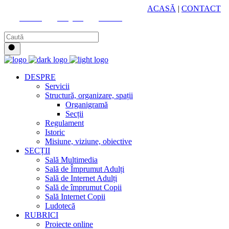
HUB CULTURAL ZONAL
ACASĂ
|
CONTACT
Youtube
Instagram
Facebook
DESPRE
Servicii
Structură, organizare, spații
Organigramă
Secții
Regulament
Istoric
Misiune, viziune, obiective
SECȚII
Sală Multimedia
Sală de Împrumut Adulți
Sală de Internet Adulți
Sală de împrumut Copii
Sală Internet Copii
Ludotecă
RUBRICI
Proiecte online