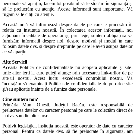
personale vă aparțin, facem tot posibilul să le stocăm în siguranță și
să le prelucrăm cu atenție. Aceste informații sunt importante. Vă
rugăm să le citiți cu atenție.
Această notă vă informează despre datele pe care le procesăm în
relația cu instituția noastră. În colectarea acestor informații, noi
acționăm în calitate de operator și, prin lege, suntem obligați să vă
furnizăm informații despre noi, despre motivul și modul în care
folosim datele dvs. și despre drepturile pe care le aveti asupra datelor
ce vă aparțin.
Alte Servicii
Această Politică de confidențialitate nu acoperă aplicațiile și site-
urile altor terți la care puteți ajunge prin accesarea link-urilor de pe
site-ul nostru. Acest lucru excedează controlului nostru. Vă
încurajăm să examinați Politica de confidențialitate de pe orice site
și/sau aplicație înainte de a furniza date personale.
Cine suntem noi?
Primăria Mun. Onesti, Județul Bacău, este responsabilă de
prelucrarea datelor cu caracter personal pe care le colectăm direct de
la dvs. sau din alte surse.
Potrivit legislației, insituția noastră, este operator de date cu caracter
personal. Pentru ca datele dvs. să fie prelucrate în siguranță, am