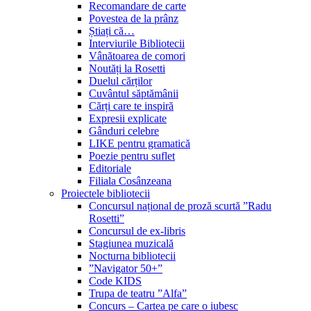
Recomandare de carte
Povestea de la prânz
Știați că…
Interviurile Bibliotecii
Vânătoarea de comori
Noutăți la Rosetti
Duelul cărților
Cuvântul săptămânii
Cărți care te inspiră
Expresii explicate
Gânduri celebre
LIKE pentru gramatică
Poezie pentru suflet
Editoriale
Filiala Cosânzeana
Proiectele bibliotecii
Concursul național de proză scurtă ”Radu
Rosetti”
Concursul de ex-libris
Stagiunea muzicală
Nocturna bibliotecii
”Navigator 50+”
Code KIDS
Trupa de teatru ”Alfa”
Concurs – Cartea pe care o iubesc