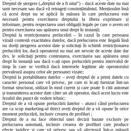
Dreptul de ștergere („dreptul de a fi uitat”) – dacă aceste date nu mai
sunt necesare sau dacă vă retrageți consimțământul. Menționăm însă
că acest drept nu se aplică în măsura în care prelucrarea este
necesară pentru exercitarea dreptului la libera exprimare și
informare, pentru respectarea unei obligații legale pe care o avem ori
pentru exercitarea sau apărarea unui drept în instanță;
Dreptul la restricționarea prelucrării – în cazul în care persoana
vizată contestă exactitatea datelor, dacă prelucrarea este ilegală însă
nu doriți ștergerea acestor date și solicitați în schimb restricționarea
prelucrării lor, dacă operatorul nu mai are nevoie de aceste date dar
dvs. le solicitați pentru contestarea, exercitarea sau apărarea unui
drept în instanță sau dacă v-ați opus prelucrării pentru intervalul de
timp în care se verifică dacă interesele legitime ale operatorului
prevalează asupra celor ale persoanei vizate;
Dreptul la portabilitatea datelor – aveți dreptul de a primi datele cu
caracter personal care vă privesc, pe care ni le-ați furnizat într-un
format structurat, utilizat în mod curent și care poate fi citit automat
și transmiterea acestor date către un alt operator, dacă acest lucru este
fezabil din punct de vedere tehnic;
Dreptul de a vă opune prelucrării datelor – atunci când prelucrarea
are ca scop marketing-ul direct aveți dreptul de a vă opune în orice
moment prelucrării, inclusiv crearea de profiluri ;
Dreptul de a nu face obiectul unei decizii bazate exclusiv pe
prelucrarea automată, inclusiv crearea de profiluri care produce
efecte juridice și care vă privesc sau vă afectează într-o măsură