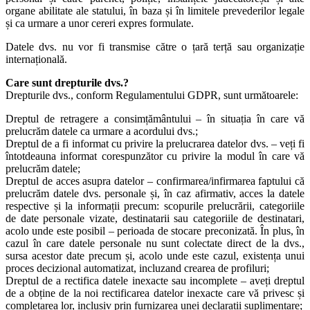
organe abilitate ale statului, în baza și în limitele prevederilor legale
și ca urmare a unor cereri expres formulate.
Datele dvs. nu vor fi transmise către o țară terță sau organizație
internațională.
Care sunt drepturile dvs.?
Drepturile dvs., conform Regulamentului GDPR, sunt următoarele:
Dreptul de retragere a consimțământului – în situația în care vă
prelucrăm datele ca urmare a acordului dvs.;
Dreptul de a fi informat cu privire la prelucrarea datelor dvs. – veți fi
întotdeauna informat corespunzător cu privire la modul în care vă
prelucrăm datele;
Dreptul de acces asupra datelor – confirmarea/infirmarea faptului că
prelucrăm datele dvs. personale și, în caz afirmativ, acces la datele
respective și la informații precum: scopurile prelucrării, categoriile
de date personale vizate, destinatarii sau categoriile de destinatari,
acolo unde este posibil – perioada de stocare preconizată. În plus, în
cazul în care datele personale nu sunt colectate direct de la dvs.,
sursa acestor date precum și, acolo unde este cazul, existența unui
proces decizional automatizat, incluzand crearea de profiluri;
Dreptul de a rectifica datele inexacte sau incomplete – aveți dreptul
de a obține de la noi rectificarea datelor inexacte care vă privesc și
completarea lor, inclusiv prin furnizarea unei declarații suplimentare;