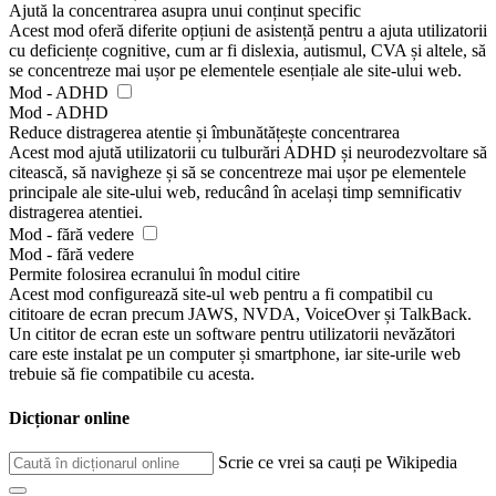
Ajută la concentrarea asupra unui conținut specific
Acest mod oferă diferite opțiuni de asistență pentru a ajuta utilizatorii
cu deficiențe cognitive, cum ar fi dislexia, autismul, CVA și altele, să
se concentreze mai ușor pe elementele esențiale ale site-ului web.
Mod - ADHD
Mod - ADHD
Reduce distragerea atentie și îmbunătățește concentrarea
Acest mod ajută utilizatorii cu tulburări ADHD și neurodezvoltare să
citească, să navigheze și să se concentreze mai ușor pe elementele
principale ale site-ului web, reducând în același timp semnificativ
distragerea atentiei.
Mod - fără vedere
Mod - fără vedere
Permite folosirea ecranului în modul citire
Acest mod configurează site-ul web pentru a fi compatibil cu
cititoare de ecran precum JAWS, NVDA, VoiceOver și TalkBack.
Un cititor de ecran este un software pentru utilizatorii nevăzători
care este instalat pe un computer și smartphone, iar site-urile web
trebuie să fie compatibile cu acesta.
Dicționar online
Scrie ce vrei sa cauți pe Wikipedia