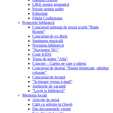
LIKE pentru gramatică
Poezie pentru suflet
Editoriale
Filiala Cosânzeana
Proiectele bibliotecii
Concursul național de proză scurtă ”Radu
Rosetti”
Concursul de ex-libris
Stagiunea muzicală
Nocturna bibliotecii
”Navigator 50+”
Code KIDS
Trupa de teatru ”Alfa”
Concurs – Cartea pe care o iubesc
Concursul de desene ”Pagini fermecate, gânduri
colorate”
Concursul de lectură
”Scrisoare versus e-mail”
Atelierele de vacanță
”Lecții la bibliotecă”
Memoria locală
Articole de presă
Cărți cu referire la Onești
Din documentele vremii