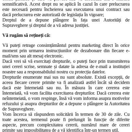
semnificativă. Acest drept nu se aplică în cazul în care prelucrarea
este necesară pentru încheierea sau executarea unui contract sau
dacă prelucrarea este autorizată de legislația în vigoare;
Dreptul de a depune plângere în fața unei Autorități de
Supraveghere și dreptul de a vă adresa justiției.
Vă rugăm să rețineți că:
Vă puteți retrage consimțământul pentru marketing direct în orice
moment prin urmarea instrucțiunilor de dezabonare din fiecare e-
mail/sms sau alt mesaj electronic.
Dacă vrei să vă exercitați drepturile, o puteți face prin transmiterea
unei cereri scrise, semnate și datate la adresa de e-mail a instituției
noastre sau a responsabilului nostru cu protecția datelor.
Drepturile enumerate mai sus nu sunt absolute. Există excepții, de
aceea fiecare cerere primite va fi analizată astfel încât să decidem
dacă este întemeiată sau nu. În măsura în care cererea este
întemeiată, vă vom facilita exercitarea drepturilor. Dacă cererea este
neîntemeiată, o vom respinge, însă vă vom informa asupra motivelor
refuzului și asupra drepturilor de a depune o plângere la Autoritatea
de Supraveghere.
Vom încerca să răspundem solicitării în termen de 30 de zile. Cu
toate acestea, termenul poate fi prelungit în funcție de diferite
aspecte, precum complexitatea cererii, numărul mare de cereri
primite sau imposibilitatea de a vă identifica într-un termen util.