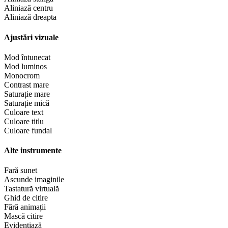
Aliniază centru
Aliniază dreapta
Ajustări vizuale
Mod întunecat
Mod luminos
Monocrom
Contrast mare
Saturație mare
Saturație mică
Culoare text
Culoare titlu
Culoare fundal
Alte instrumente
Fară sunet
Ascunde imaginile
Tastatură virtuală
Ghid de citire
Fără animații
Mască citire
Evidențiază