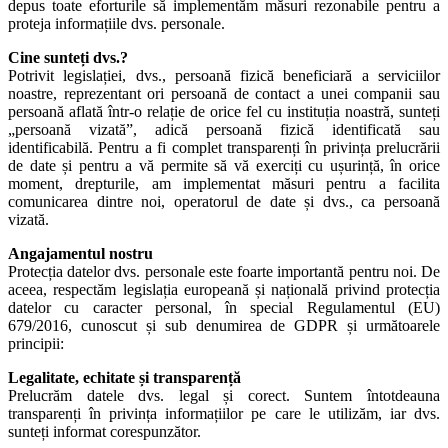
depus toate eforturile să implementăm măsuri rezonabile pentru a
proteja informațiile dvs. personale.
Cine sunteți dvs.?
Potrivit legislației, dvs., persoană fizică beneficiară a serviciilor
noastre, reprezentant ori persoană de contact a unei companii sau
persoană aflată într-o relație de orice fel cu instituția noastră, sunteți
„persoană vizată”, adică persoană fizică identificată sau
identificabilă. Pentru a fi complet transparenți în privința prelucrării
de date și pentru a vă permite să vă exerciți cu ușurință, în orice
moment, drepturile, am implementat măsuri pentru a facilita
comunicarea dintre noi, operatorul de date și dvs., ca persoană
vizată.
Angajamentul nostru
Protecția datelor dvs. personale este foarte importantă pentru noi. De
aceea, respectăm legislația europeană și națională privind protecția
datelor cu caracter personal, în special Regulamentul (EU)
679/2016, cunoscut și sub denumirea de GDPR și următoarele
principii:
Legalitate, echitate și transparență
Prelucrăm datele dvs. legal și corect. Suntem întotdeauna
transparenți în privința informațiilor pe care le utilizăm, iar dvs.
sunteți informat corespunzător.