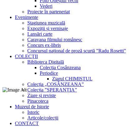
Foto Oneștiul vechi
Vederi
Proiecte în parteneriat
Evenimente
Stagiunea muzicală
Expoziții și vernisaje
Lansări carte
Caravana filmului românesc
Concurs ex-libris
Concursul național de proză scurtă ”Radu Rosetti”
COLECŢII
Biblioteca Digitală
Colecţia Cosânzeana
Periodice
Ziarul CHIMISTUL
Colecția „COSÂNZEANA”
Colecția ”SPERANȚIA”
Ziare și reviste
Pinacoteca
Muzeul de Istorie
Istoric
Articole/colecții
CONTACT