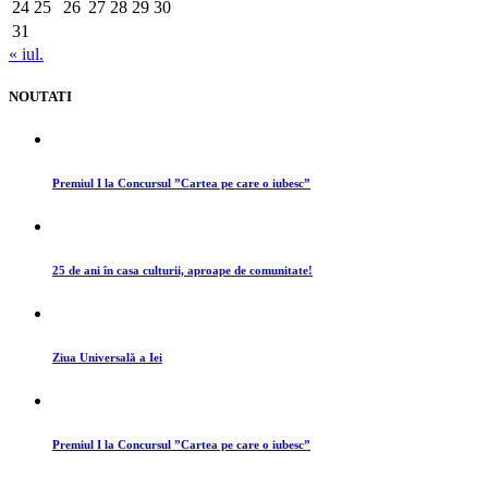
24
25
26
27
28
29
30
31
« iul.
NOUTATI
Premiul I la Concursul ”Cartea pe care o iubesc”
25 de ani în casa culturii, aproape de comunitate!
Ziua Universală a Iei
Premiul I la Concursul ”Cartea pe care o iubesc”