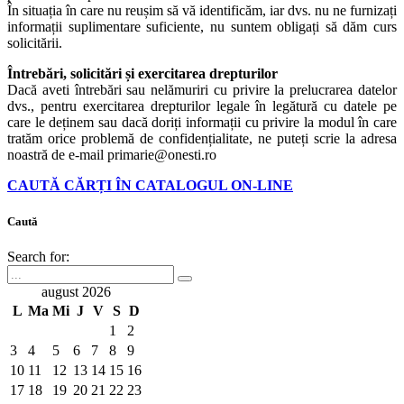
În situația în care nu reușim să vă identificăm, iar dvs. nu ne furnizați
informații suplimentare suficiente, nu suntem obligați să dăm curs
solicitării.
Întrebări, solicitări și exercitarea drepturilor
Dacă aveti întrebări sau nelămuriri cu privire la prelucrarea datelor
dvs., pentru exercitarea drepturilor legale în legătură cu datele pe
care le deținem sau dacă doriți informații cu privire la modul în care
tratăm orice problemă de confidențialitate, ne puteți scrie la adresa
noastră de e-mail primarie@onesti.ro
CAUTĂ CĂRȚI ÎN CATALOGUL ON-LINE
Caută
Search for:
august 2026
L
Ma
Mi
J
V
S
D
1
2
3
4
5
6
7
8
9
10
11
12
13
14
15
16
17
18
19
20
21
22
23