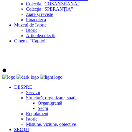
Colecția „COSÂNZEANA”
Colecția ”SPERANȚIA”
Ziare și reviste
Pinacoteca
Muzeul de Istorie
Istoric
Articole/colecții
Cinema “Capitol”
DESPRE
Servicii
Structură, organizare, spații
Organigramă
Secții
Regulament
Istoric
Misiune, viziune, obiective
SECȚII