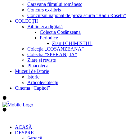
Caravana filmului românesc
Concurs ex-libris
Concursul național de proză scurtă ”Radu Rosetti”
COLECŢII
Biblioteca digitală
Colecţia Cosânzeana
Periodice
Ziarul CHIMISTUL
Colecția „COSÂNZEANA”
Colecția ”SPERANȚIA”
Ziare și reviste
Pinacoteca
Muzeul de Istorie
Istoric
Articole/colecții
Cinema “Capitol”
ACASĂ
DESPRE
Servicii