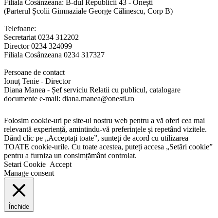
Filiala Cosânzeana: B-dul Republicii 43 - Onești
(Parterul Școlii Gimnaziale George Călinescu, Corp B)
Telefoane:
Secretariat 0234 312202
Director 0234 324099
Filiala Cosânzeana 0234 317327
Persoane de contact
Ionuț Tenie - Director
Diana Manea - Șef serviciu Relatii cu publicul, catalogare
documente e-mail: diana.manea@onesti.ro
Folosim cookie-uri pe site-ul nostru web pentru a vă oferi cea mai
relevantă experiență, amintindu-vă preferințele și repetând vizitele.
Dând clic pe „Acceptați toate”, sunteți de acord cu utilizarea
TOATE cookie-urile. Cu toate acestea, puteți accesa „Setări cookie”
pentru a furniza un consimțământ controlat.
Setari Cookie
Accept
Manage consent
Închide