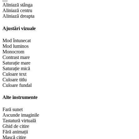
Aliniază stânga
Aliniază centru
Aliniază dreapta
Ajustări vizuale
Mod întunecat
Mod luminos
Monocrom
Contrast mare
Saturație mare
Saturație mică
Culoare text
Culoare titlu
Culoare fundal
Alte instrumente
Fară sunet
Ascunde imaginile
Tastatură virtuală
Ghid de citire
Fără animații
Mască citire