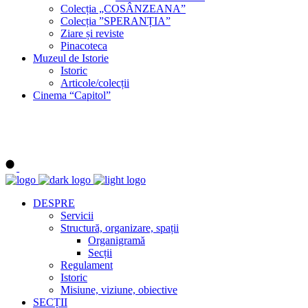
Colecția „COSÂNZEANA”
Colecția ”SPERANȚIA”
Ziare și reviste
Pinacoteca
Muzeul de Istorie
Istoric
Articole/colecții
Cinema “Capitol”
DESPRE
Servicii
Structură, organizare, spații
Organigramă
Secții
Regulament
Istoric
Misiune, viziune, obiective
SECȚII