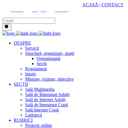
HUB CULTURAL ZONAL
ACASĂ
|
CONTACT
Youtube
Instagram
Facebook
DESPRE
Servicii
Structură, organizare, spații
Organigramă
Secții
Regulament
Istoric
Misiune, viziune, obiective
SECȚII
Sală Multimedia
Sală de Împrumut Adulți
Sală de Internet Adulți
Sală de împrumut Copii
Sală Internet Copii
Ludotecă
RUBRICI
Proiecte online