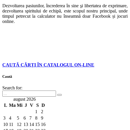
Dezvoltarea pasiunilor, încrederea în sine şi libertatea de exprimare,
dezvoltarea spiritului de echipă, este scopul nostru principal, unde
timpul petrecut la calculator nu înseamnă doar Facebook și jocuri
online.
CAUTĂ CĂRȚI ÎN CATALOGUL ON-LINE
Caută
Search for:
august 2026
L
Ma
Mi
J
V
S
D
1
2
3
4
5
6
7
8
9
10
11
12
13
14
15
16