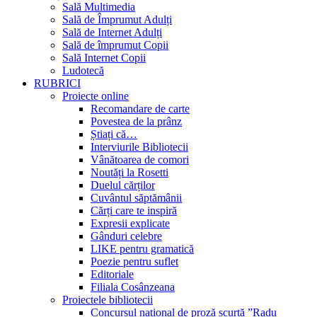
Sală Multimedia
Sală de Împrumut Adulți
Sală de Internet Adulți
Sală de împrumut Copii
Sală Internet Copii
Ludotecă
RUBRICI
Proiecte online
Recomandare de carte
Povestea de la prânz
Știați că…
Interviurile Bibliotecii
Vânătoarea de comori
Noutăți la Rosetti
Duelul cărților
Cuvântul săptămânii
Cărți care te inspiră
Expresii explicate
Gânduri celebre
LIKE pentru gramatică
Poezie pentru suflet
Editoriale
Filiala Cosânzeana
Proiectele bibliotecii
Concursul național de proză scurtă ”Radu