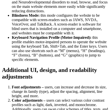
and Neurodevelopmental disorders to read, browse, and focus
on the main website elements more easily while significantly
reducing distractions.
Blindness Mode:
this mode configures the website to be
compatible with screen-readers such as JAWS, NVDA,
VoiceOver, and TalkBack. A screen-reader is software for
blind users that is installed on a computer and smartphone,
and websites must be compatible with it.
Keyboard Navigation Profile (Motor-Impaired):
this
profile enables motor-impaired persons to operate the website
using the keyboard Tab, Shift+Tab, and the Enter keys. Users
can also use shortcuts such as “M” (menus), “H” (headings),
“F” (forms), “B” (buttons), and “G” (graphics) to jump to
specific elements.
Additional UI, design, and readability
adjustments
Font adjustments –
users, can increase and decrease its size,
change its family (type), adjust the spacing, alignment, line
height, and more.
Color adjustments –
users can select various color contrast
profiles such as light, dark, inverted, and monochrome.
Additionally, users can swap color schemes of titles, texts, and