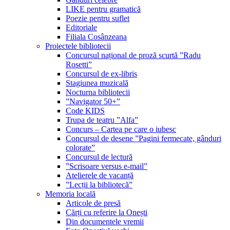
LIKE pentru gramatică
Poezie pentru suflet
Editoriale
Filiala Cosânzeana
Proiectele bibliotecii
Concursul național de proză scurtă ”Radu
Rosetti”
Concursul de ex-libris
Stagiunea muzicală
Nocturna bibliotecii
”Navigator 50+”
Code KIDS
Trupa de teatru ”Alfa”
Concurs – Cartea pe care o iubesc
Concursul de desene ”Pagini fermecate, gânduri
colorate”
Concursul de lectură
”Scrisoare versus e-mail”
Atelierele de vacanță
”Lecții la bibliotecă”
Memoria locală
Articole de presă
Cărți cu referire la Onești
Din documentele vremii