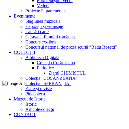
Foto Oneștiul vechi
Vederi
Proiecte în parteneriat
Evenimente
Stagiunea muzicală
Expoziții și vernisaje
Lansări carte
Caravana filmului românesc
Concurs ex-libris
Concursul național de proză scurtă ”Radu Rosetti”
COLECŢII
Biblioteca Digitală
Colecţia Cosânzeana
Periodice
Ziarul CHIMISTUL
Colecția „COSÂNZEANA”
Colecția ”SPERANȚIA”
Ziare și reviste
Pinacoteca
Muzeul de Istorie
Istoric
Articole/colecții
CONTACT