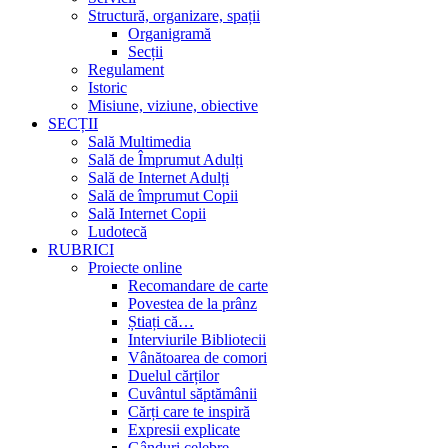
Structură, organizare, spații
Organigramă
Secții
Regulament
Istoric
Misiune, viziune, obiective
SECȚII
Sală Multimedia
Sală de Împrumut Adulți
Sală de Internet Adulți
Sală de împrumut Copii
Sală Internet Copii
Ludotecă
RUBRICI
Proiecte online
Recomandare de carte
Povestea de la prânz
Știați că…
Interviurile Bibliotecii
Vânătoarea de comori
Duelul cărților
Cuvântul săptămânii
Cărți care te inspiră
Expresii explicate
Gânduri celebre