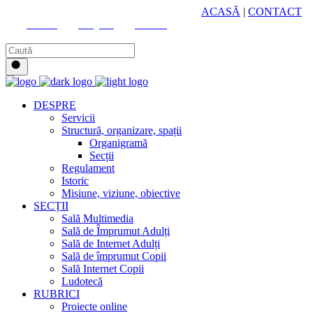
HUB CULTURAL ZONAL
ACASĂ
|
CONTACT
Youtube
Instagram
Facebook
DESPRE
Servicii
Structură, organizare, spații
Organigramă
Secții
Regulament
Istoric
Misiune, viziune, obiective
SECȚII
Sală Multimedia
Sală de Împrumut Adulți
Sală de Internet Adulți
Sală de împrumut Copii
Sală Internet Copii
Ludotecă
RUBRICI
Proiecte online