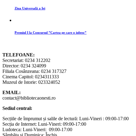
Ziua Universală a Iei
Premiul I la Concursul ”Cartea pe care o iubesc”
TELEFOANE:
Secretariat: 0234 312202
Director: 0234 324099
Filiala Cosânzeana: 0234 317327
Cinema Capitol: 0234311333
Muzeul de Istorie: 023324052
EMAIL:
contact@bibliotecaonesti.ro
Sediul central:
Secțiile de împrumut și salile de lectură: Luni-Vineri : 09:00-17:00
Secția de Internet: Luni-Vineri: 09:00-17:00
Ludoteca: Luni-Vineri: 09:00-17:00
Sâmbăta și Duminica: Închis