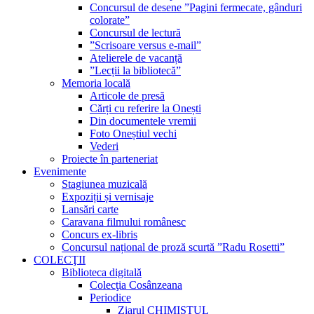
Concursul de desene ”Pagini fermecate, gânduri
colorate”
Concursul de lectură
”Scrisoare versus e-mail”
Atelierele de vacanță
”Lecții la bibliotecă”
Memoria locală
Articole de presă
Cărți cu referire la Onești
Din documentele vremii
Foto Oneștiul vechi
Vederi
Proiecte în parteneriat
Evenimente
Stagiunea muzicală
Expoziții și vernisaje
Lansări carte
Caravana filmului românesc
Concurs ex-libris
Concursul național de proză scurtă ”Radu Rosetti”
COLECŢII
Biblioteca digitală
Colecţia Cosânzeana
Periodice
Ziarul CHIMISTUL