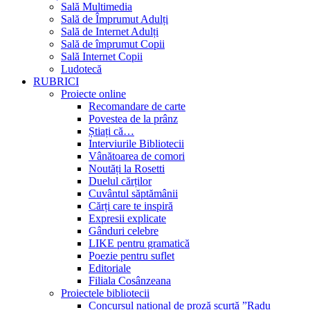
Sală Multimedia
Sală de Împrumut Adulți
Sală de Internet Adulți
Sală de împrumut Copii
Sală Internet Copii
Ludotecă
RUBRICI
Proiecte online
Recomandare de carte
Povestea de la prânz
Știați că…
Interviurile Bibliotecii
Vânătoarea de comori
Noutăți la Rosetti
Duelul cărților
Cuvântul săptămânii
Cărți care te inspiră
Expresii explicate
Gânduri celebre
LIKE pentru gramatică
Poezie pentru suflet
Editoriale
Filiala Cosânzeana
Proiectele bibliotecii
Concursul național de proză scurtă ”Radu