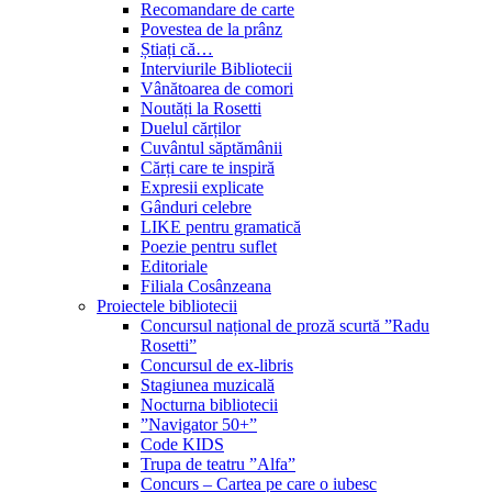
Recomandare de carte
Povestea de la prânz
Știați că…
Interviurile Bibliotecii
Vânătoarea de comori
Noutăți la Rosetti
Duelul cărților
Cuvântul săptămânii
Cărți care te inspiră
Expresii explicate
Gânduri celebre
LIKE pentru gramatică
Poezie pentru suflet
Editoriale
Filiala Cosânzeana
Proiectele bibliotecii
Concursul național de proză scurtă ”Radu
Rosetti”
Concursul de ex-libris
Stagiunea muzicală
Nocturna bibliotecii
”Navigator 50+”
Code KIDS
Trupa de teatru ”Alfa”
Concurs – Cartea pe care o iubesc