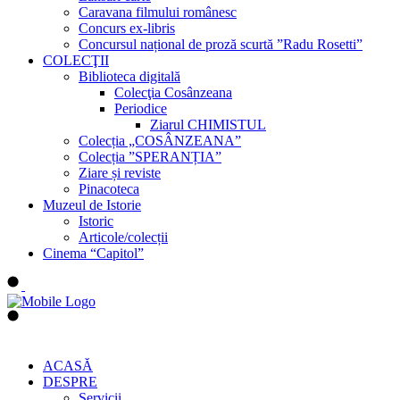
Caravana filmului românesc
Concurs ex-libris
Concursul național de proză scurtă ”Radu Rosetti”
COLECŢII
Biblioteca digitală
Colecţia Cosânzeana
Periodice
Ziarul CHIMISTUL
Colecția „COSÂNZEANA”
Colecția ”SPERANȚIA”
Ziare și reviste
Pinacoteca
Muzeul de Istorie
Istoric
Articole/colecții
Cinema “Capitol”
ACASĂ
DESPRE
Servicii