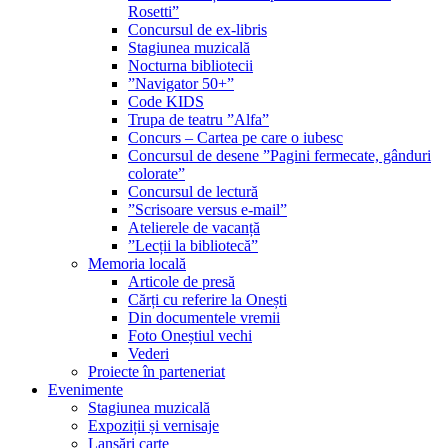
Rosetti”
Concursul de ex-libris
Stagiunea muzicală
Nocturna bibliotecii
”Navigator 50+”
Code KIDS
Trupa de teatru ”Alfa”
Concurs – Cartea pe care o iubesc
Concursul de desene ”Pagini fermecate, gânduri
colorate”
Concursul de lectură
”Scrisoare versus e-mail”
Atelierele de vacanță
”Lecții la bibliotecă”
Memoria locală
Articole de presă
Cărți cu referire la Onești
Din documentele vremii
Foto Oneștiul vechi
Vederi
Proiecte în parteneriat
Evenimente
Stagiunea muzicală
Expoziții și vernisaje
Lansări carte