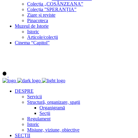
Colecția „COSÂNZEANA”
Colecția ”SPERANȚIA”
Ziare și reviste
Pinacoteca
Muzeul de Istorie
Istoric
Articole/colecții
Cinema “Capitol”
DESPRE
Servicii
Structură, organizare, spații
Organigramă
Secții
Regulament
Istoric
Misiune, viziune, obiective
SECȚII