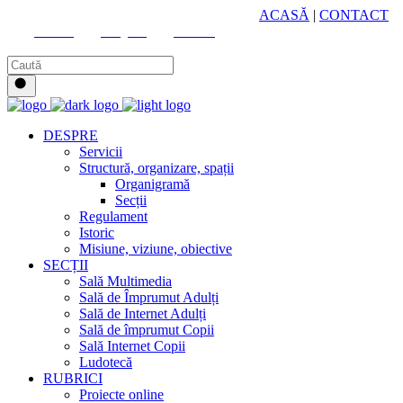
HUB CULTURAL ZONAL
ACASĂ
|
CONTACT
Youtube
Instagram
Facebook
DESPRE
Servicii
Structură, organizare, spații
Organigramă
Secții
Regulament
Istoric
Misiune, viziune, obiective
SECȚII
Sală Multimedia
Sală de Împrumut Adulți
Sală de Internet Adulți
Sală de împrumut Copii
Sală Internet Copii
Ludotecă
RUBRICI
Proiecte online