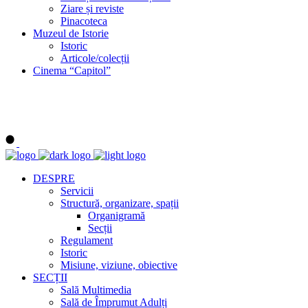
Ziare și reviste
Pinacoteca
Muzeul de Istorie
Istoric
Articole/colecții
Cinema “Capitol”
DESPRE
Servicii
Structură, organizare, spații
Organigramă
Secții
Regulament
Istoric
Misiune, viziune, obiective
SECȚII
Sală Multimedia
Sală de Împrumut Adulți