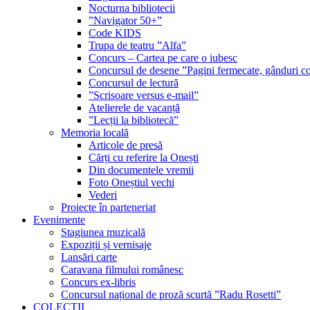
Nocturna bibliotecii
”Navigator 50+”
Code KIDS
Trupa de teatru ”Alfa”
Concurs – Cartea pe care o iubesc
Concursul de desene ”Pagini fermecate, gânduri co
Concursul de lectură
”Scrisoare versus e-mail”
Atelierele de vacanță
”Lecții la bibliotecă”
Memoria locală
Articole de presă
Cărți cu referire la Onești
Din documentele vremii
Foto Oneștiul vechi
Vederi
Proiecte în parteneriat
Evenimente
Stagiunea muzicală
Expoziții și vernisaje
Lansări carte
Caravana filmului românesc
Concurs ex-libris
Concursul național de proză scurtă ”Radu Rosetti”
COLECŢII