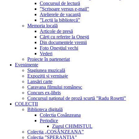
Concursul de lectură
”Scrisoare versus e-mail”
Atelierele de vacanță
”Lecții la bibliotecă”
Memoria locală
Articole de presă
Cărți cu referire la Onești
Din documentele vremii
Foto Oneștiul vechi
Vederi
Proiecte în parteneriat
Evenimente
Stagiunea muzicală
Expoziții și vernisaje
Lansări carte
Caravana filmului românesc
Concurs ex-libris
Concursul național de proză scurtă ”Radu Rosetti”
COLECŢII
Biblioteca digitală
Colecţia Cosânzeana
Periodice
Ziarul CHIMISTUL
Colecția „COSÂNZEANA”
Colecția ”SPERANȚIA”