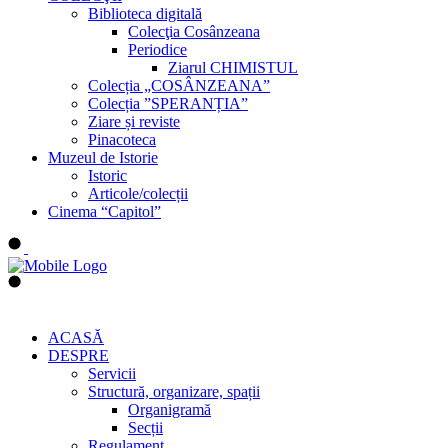
Biblioteca digitală
Colecţia Cosânzeana
Periodice
Ziarul CHIMISTUL
Colecția „COSÂNZEANA”
Colecția ”SPERANȚIA”
Ziare și reviste
Pinacoteca
Muzeul de Istorie
Istoric
Articole/colecții
Cinema “Capitol”
ACASĂ
DESPRE
Servicii
Structură, organizare, spații
Organigramă
Secții
Regulament