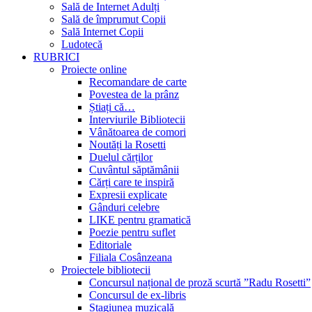
Sală de Internet Adulți
Sală de împrumut Copii
Sală Internet Copii
Ludotecă
RUBRICI
Proiecte online
Recomandare de carte
Povestea de la prânz
Știați că…
Interviurile Bibliotecii
Vânătoarea de comori
Noutăți la Rosetti
Duelul cărților
Cuvântul săptămânii
Cărți care te inspiră
Expresii explicate
Gânduri celebre
LIKE pentru gramatică
Poezie pentru suflet
Editoriale
Filiala Cosânzeana
Proiectele bibliotecii
Concursul național de proză scurtă ”Radu Rosetti”
Concursul de ex-libris
Stagiunea muzicală