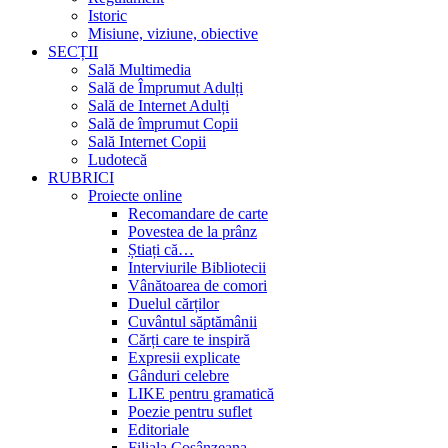
Istoric
Misiune, viziune, obiective
SECȚII
Sală Multimedia
Sală de Împrumut Adulți
Sală de Internet Adulți
Sală de împrumut Copii
Sală Internet Copii
Ludotecă
RUBRICI
Proiecte online
Recomandare de carte
Povestea de la prânz
Știați că…
Interviurile Bibliotecii
Vânătoarea de comori
Duelul cărților
Cuvântul săptămânii
Cărți care te inspiră
Expresii explicate
Gânduri celebre
LIKE pentru gramatică
Poezie pentru suflet
Editoriale
Filiala Cosânzeana