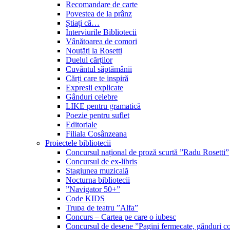
Recomandare de carte
Povestea de la prânz
Știați că…
Interviurile Bibliotecii
Vânătoarea de comori
Noutăți la Rosetti
Duelul cărților
Cuvântul săptămânii
Cărți care te inspiră
Expresii explicate
Gânduri celebre
LIKE pentru gramatică
Poezie pentru suflet
Editoriale
Filiala Cosânzeana
Proiectele bibliotecii
Concursul național de proză scurtă ”Radu Rosetti”
Concursul de ex-libris
Stagiunea muzicală
Nocturna bibliotecii
”Navigator 50+”
Code KIDS
Trupa de teatru ”Alfa”
Concurs – Cartea pe care o iubesc
Concursul de desene ”Pagini fermecate, gânduri co