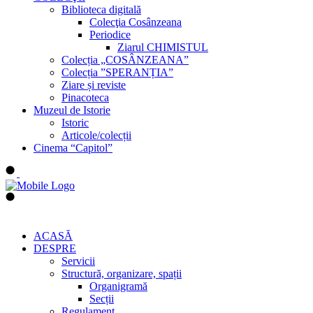
Biblioteca digitală
Colecţia Cosânzeana
Periodice
Ziarul CHIMISTUL
Colecția „COSÂNZEANA”
Colecția ”SPERANȚIA”
Ziare și reviste
Pinacoteca
Muzeul de Istorie
Istoric
Articole/colecții
Cinema “Capitol”
ACASĂ
DESPRE
Servicii
Structură, organizare, spații
Organigramă
Secții
Regulament