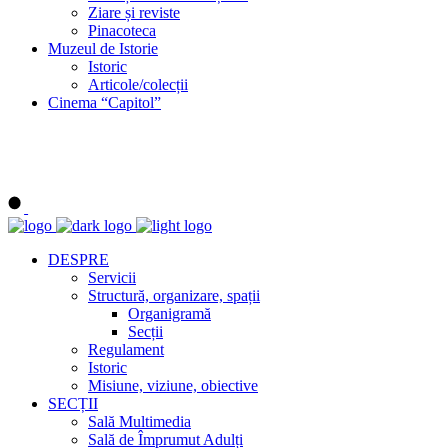
Ziare și reviste
Pinacoteca
Muzeul de Istorie
Istoric
Articole/colecții
Cinema “Capitol”
DESPRE
Servicii
Structură, organizare, spații
Organigramă
Secții
Regulament
Istoric
Misiune, viziune, obiective
SECȚII
Sală Multimedia
Sală de Împrumut Adulți