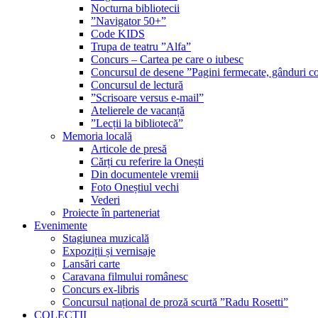
Nocturna bibliotecii
”Navigator 50+”
Code KIDS
Trupa de teatru ”Alfa”
Concurs – Cartea pe care o iubesc
Concursul de desene ”Pagini fermecate, gânduri co
Concursul de lectură
”Scrisoare versus e-mail”
Atelierele de vacanță
”Lecții la bibliotecă”
Memoria locală
Articole de presă
Cărți cu referire la Onești
Din documentele vremii
Foto Oneștiul vechi
Vederi
Proiecte în parteneriat
Evenimente
Stagiunea muzicală
Expoziții și vernisaje
Lansări carte
Caravana filmului românesc
Concurs ex-libris
Concursul național de proză scurtă ”Radu Rosetti”
COLECŢII