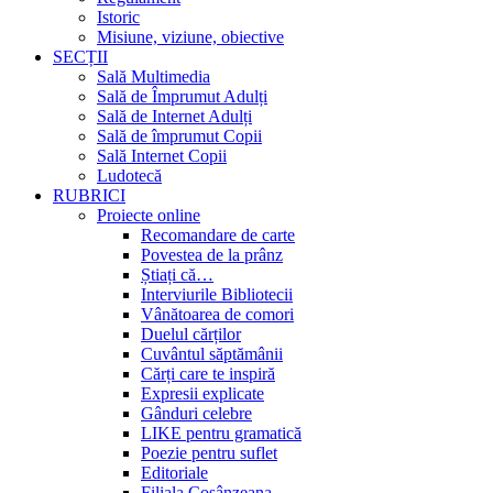
Istoric
Misiune, viziune, obiective
SECȚII
Sală Multimedia
Sală de Împrumut Adulți
Sală de Internet Adulți
Sală de împrumut Copii
Sală Internet Copii
Ludotecă
RUBRICI
Proiecte online
Recomandare de carte
Povestea de la prânz
Știați că…
Interviurile Bibliotecii
Vânătoarea de comori
Duelul cărților
Cuvântul săptămânii
Cărți care te inspiră
Expresii explicate
Gânduri celebre
LIKE pentru gramatică
Poezie pentru suflet
Editoriale
Filiala Cosânzeana