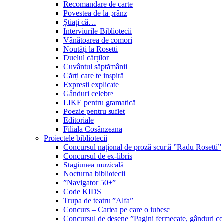
Recomandare de carte
Povestea de la prânz
Știați că…
Interviurile Bibliotecii
Vânătoarea de comori
Noutăți la Rosetti
Duelul cărților
Cuvântul săptămânii
Cărți care te inspiră
Expresii explicate
Gânduri celebre
LIKE pentru gramatică
Poezie pentru suflet
Editoriale
Filiala Cosânzeana
Proiectele bibliotecii
Concursul național de proză scurtă ”Radu Rosetti”
Concursul de ex-libris
Stagiunea muzicală
Nocturna bibliotecii
”Navigator 50+”
Code KIDS
Trupa de teatru ”Alfa”
Concurs – Cartea pe care o iubesc
Concursul de desene ”Pagini fermecate, gânduri co