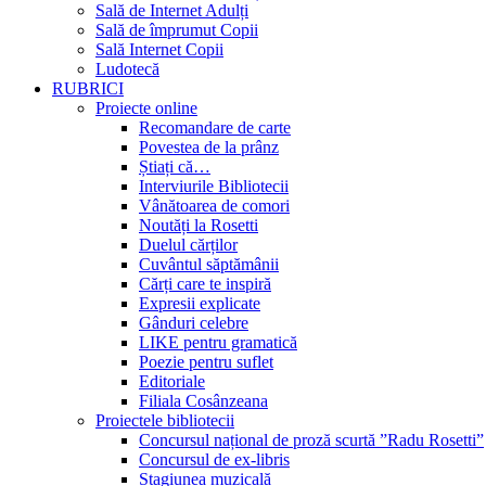
Sală de Internet Adulți
Sală de împrumut Copii
Sală Internet Copii
Ludotecă
RUBRICI
Proiecte online
Recomandare de carte
Povestea de la prânz
Știați că…
Interviurile Bibliotecii
Vânătoarea de comori
Noutăți la Rosetti
Duelul cărților
Cuvântul săptămânii
Cărți care te inspiră
Expresii explicate
Gânduri celebre
LIKE pentru gramatică
Poezie pentru suflet
Editoriale
Filiala Cosânzeana
Proiectele bibliotecii
Concursul național de proză scurtă ”Radu Rosetti”
Concursul de ex-libris
Stagiunea muzicală