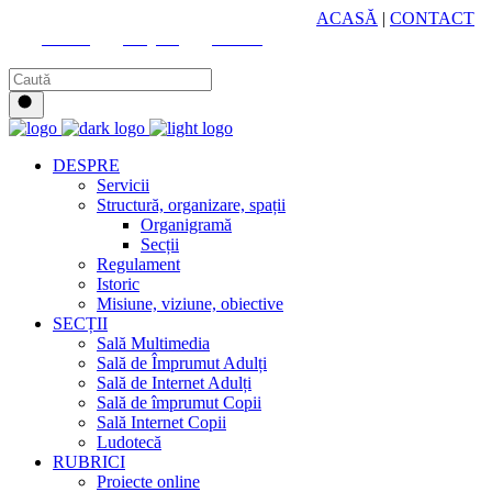
HUB CULTURAL ZONAL
ACASĂ
|
CONTACT
Youtube
Instagram
Facebook
DESPRE
Servicii
Structură, organizare, spații
Organigramă
Secții
Regulament
Istoric
Misiune, viziune, obiective
SECȚII
Sală Multimedia
Sală de Împrumut Adulți
Sală de Internet Adulți
Sală de împrumut Copii
Sală Internet Copii
Ludotecă
RUBRICI
Proiecte online