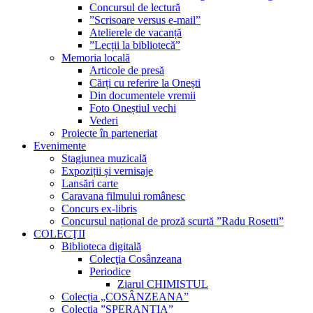
Concursul de lectură
”Scrisoare versus e-mail”
Atelierele de vacanță
”Lecții la bibliotecă”
Memoria locală
Articole de presă
Cărți cu referire la Onești
Din documentele vremii
Foto Oneștiul vechi
Vederi
Proiecte în parteneriat
Evenimente
Stagiunea muzicală
Expoziții și vernisaje
Lansări carte
Caravana filmului românesc
Concurs ex-libris
Concursul național de proză scurtă ”Radu Rosetti”
COLECŢII
Biblioteca digitală
Colecţia Cosânzeana
Periodice
Ziarul CHIMISTUL
Colecția „COSÂNZEANA”
Colecția ”SPERANȚIA”