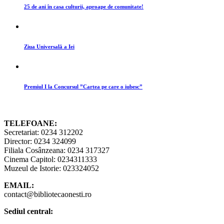
25 de ani în casa culturii, aproape de comunitate!
Ziua Universală a Iei
Premiul I la Concursul ”Cartea pe care o iubesc”
TELEFOANE:
Secretariat: 0234 312202
Director: 0234 324099
Filiala Cosânzeana: 0234 317327
Cinema Capitol: 0234311333
Muzeul de Istorie: 023324052
EMAIL:
contact@bibliotecaonesti.ro
Sediul central: