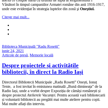
anexă ce conţine harta cu drumul de luptă al Regimentului I
Vânători în timpul campaniilor Armatei române din anii 1916-1917,
unde este evidenţiat în strategia luptelor din zonă şi
Oneştiul.
Citește mai mult...
Biblioteca Municipală "Radu Rosetti"
iunie 24, 2021
Articole de presă
,
Memorie locală
Despre proiectele și activitățile
bibliotecii, în direct la Radio Iași
Directorul Bibliotecii Municipale „Radu Rosetti” Onești, Ionuț
Tenie, a fost invitat în emisiunea matinală „Bună dimineața” de la
Radio Iași, unde a vorbit despre Expoziția de cămăși românești și
despre proiectul
Atelierele Vacanței
. Pentru această vară bibliotecarii
și voluntarii bibliotecii au pregătit mai multe ateliere pentru copii.
Mai multe aflați din interviu.