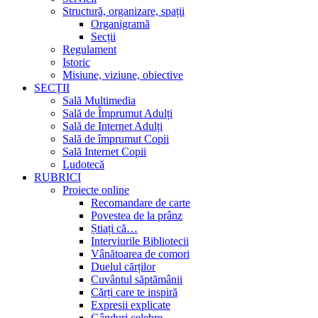
Structură, organizare, spații
Organigramă
Secții
Regulament
Istoric
Misiune, viziune, obiective
SECȚII
Sală Multimedia
Sală de Împrumut Adulți
Sală de Internet Adulți
Sală de împrumut Copii
Sală Internet Copii
Ludotecă
RUBRICI
Proiecte online
Recomandare de carte
Povestea de la prânz
Știați că…
Interviurile Bibliotecii
Vânătoarea de comori
Duelul cărților
Cuvântul săptămânii
Cărți care te inspiră
Expresii explicate
Gânduri celebre