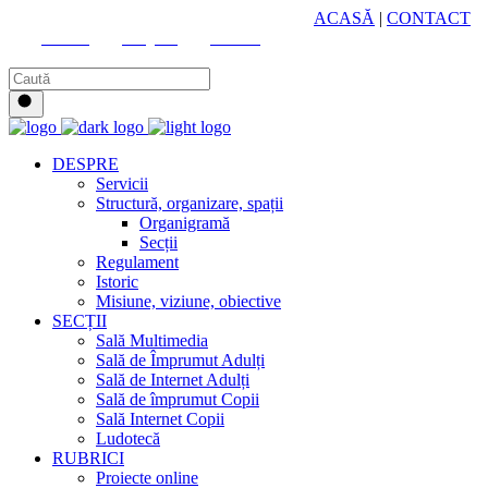
HUB CULTURAL ZONAL
ACASĂ
|
CONTACT
Youtube
Instagram
Facebook
DESPRE
Servicii
Structură, organizare, spații
Organigramă
Secții
Regulament
Istoric
Misiune, viziune, obiective
SECȚII
Sală Multimedia
Sală de Împrumut Adulți
Sală de Internet Adulți
Sală de împrumut Copii
Sală Internet Copii
Ludotecă
RUBRICI
Proiecte online