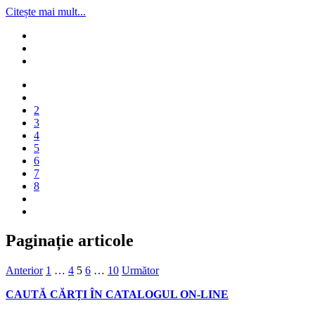
Citește mai mult...
2
3
4
5
6
7
8
Paginație articole
Anterior
1
…
4
5
6
…
10
Următor
CAUTĂ CĂRȚI ÎN CATALOGUL ON-LINE