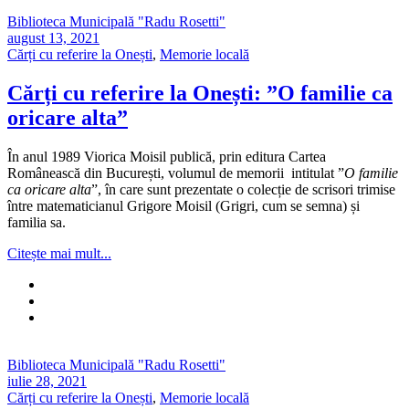
Biblioteca Municipală "Radu Rosetti"
august 13, 2021
Cărți cu referire la Onești
,
Memorie locală
Cărți cu referire la Onești: ”O familie ca
oricare alta”
În anul 1989 Viorica Moisil publică, prin editura Cartea
Românească din București, volumul de memorii intitulat ”
O familie
ca oricare alta
”, în care sunt prezentate o colecție de scrisori trimise
între matematicianul Grigore Moisil (Grigri, cum se semna) și
familia sa.
Citește mai mult...
Biblioteca Municipală "Radu Rosetti"
iulie 28, 2021
Cărți cu referire la Onești
,
Memorie locală