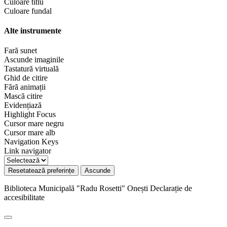
Culoare titlu
Culoare fundal
Alte instrumente
Fară sunet
Ascunde imaginile
Tastatură virtuală
Ghid de citire
Fără animații
Mască citire
Evidențiază
Highlight Focus
Cursor mare negru
Cursor mare alb
Navigation Keys
Link navigator
Resetatează preferințe
Ascunde
Biblioteca Municipală "Radu Rosetti" Onești
Declarație de
accesibilitate