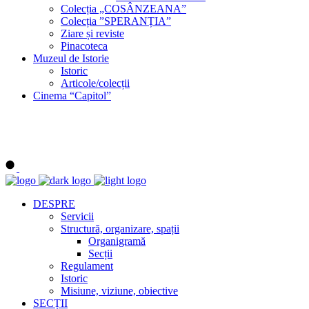
Colecția „COSÂNZEANA”
Colecția ”SPERANȚIA”
Ziare și reviste
Pinacoteca
Muzeul de Istorie
Istoric
Articole/colecții
Cinema “Capitol”
DESPRE
Servicii
Structură, organizare, spații
Organigramă
Secții
Regulament
Istoric
Misiune, viziune, obiective
SECȚII