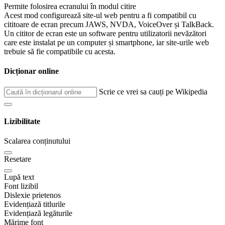
Permite folosirea ecranului în modul citire
Acest mod configurează site-ul web pentru a fi compatibil cu
cititoare de ecran precum JAWS, NVDA, VoiceOver și TalkBack.
Un cititor de ecran este un software pentru utilizatorii nevăzători
care este instalat pe un computer și smartphone, iar site-urile web
trebuie să fie compatibile cu acesta.
Dicționar online
Scrie ce vrei sa cauți pe Wikipedia
Lizibilitate
Scalarea conținutului
Resetare
Lupă text
Font lizibil
Dislexie prietenos
Evidențiază titlurile
Evidențiază legăturile
Mărime font