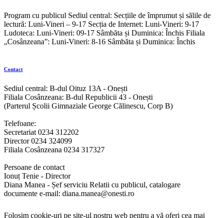
Program cu publicul Sediul central: Secțiile de împrumut și sălile de
lectură: Luni-Vineri – 9-17 Secția de Internet: Luni-Vineri: 9-17
Ludoteca: Luni-Vineri: 09-17 Sâmbăta și Duminica: Închis Filiala
„Cosânzeana”: Luni-Vineri: 8-16 Sâmbăta și Duminica: Închis
Contact
Sediul central: B-dul Oituz 13A - Onești
Filiala Cosânzeana: B-dul Republicii 43 - Onești
(Parterul Școlii Gimnaziale George Călinescu, Corp B)
Telefoane:
Secretariat 0234 312202
Director 0234 324099
Filiala Cosânzeana 0234 317327
Persoane de contact
Ionuț Tenie - Director
Diana Manea - Șef serviciu Relatii cu publicul, catalogare
documente e-mail: diana.manea@onesti.ro
Folosim cookie-uri pe site-ul nostru web pentru a vă oferi cea mai