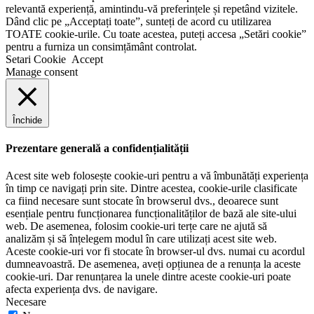
relevantă experiență, amintindu-vă preferințele și repetând vizitele.
Dând clic pe „Acceptați toate”, sunteți de acord cu utilizarea
TOATE cookie-urile. Cu toate acestea, puteți accesa „Setări cookie”
pentru a furniza un consimțământ controlat.
Setari Cookie
Accept
Manage consent
Închide
Prezentare generală a confidențialității
Acest site web folosește cookie-uri pentru a vă îmbunătăți experiența
în timp ce navigați prin site. Dintre acestea, cookie-urile clasificate
ca fiind necesare sunt stocate în browserul dvs., deoarece sunt
esențiale pentru funcționarea funcționalităților de bază ale site-ului
web. De asemenea, folosim cookie-uri terțe care ne ajută să
analizăm și să înțelegem modul în care utilizați acest site web.
Aceste cookie-uri vor fi stocate în browser-ul dvs. numai cu acordul
dumneavoastră. De asemenea, aveți opțiunea de a renunța la aceste
cookie-uri. Dar renunțarea la unele dintre aceste cookie-uri poate
afecta experiența dvs. de navigare.
Necesare