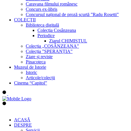
Caravana filmului românesc
Concurs ex-libris
Concursul național de proză scurtă ”Radu Rosetti”
COLECŢII
Biblioteca digitală
Colecţia Cosânzeana
Periodice
Ziarul CHIMISTUL
Colecția „COSÂNZEANA”
Colecția ”SPERANȚIA”
Ziare și reviste
Pinacoteca
Muzeul de Istorie
Istoric
Articole/colecții
Cinema “Capitol”
ACASĂ
DESPRE
Servicii