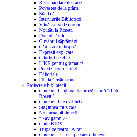
Recomandare de carte
Povestea de la prânz
Știați că…
Interviurile Bibliotecii
Vânătoarea de comori
Noutăți la Rosetti
Duelul cărților
Cuvântul săptămânii
Cărți care te inspiră
Expresii explicate
Gânduri celebre
LIKE pentru gramatică
Poezie pentru suflet
Editoriale
Filiala Cosânzeana
Proiectele bibliotecii
Concursul național de proză scurtă ”Radu
Rosetti”
Concursul de ex-libris
Stagiunea muzicală
Nocturna bibliotecii
”Navigator 50+”
Code KIDS
Trupa de teatru ”Alfa”
Concurs – Cartea pe care o iubesc