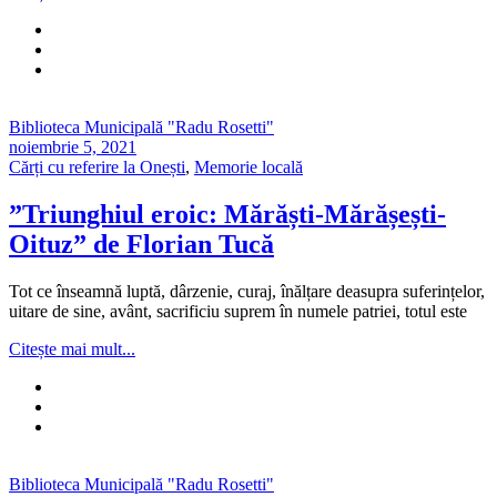
Biblioteca Municipală "Radu Rosetti"
noiembrie 5, 2021
Cărți cu referire la Onești
,
Memorie locală
”Triunghiul eroic: Mărăști-Mărășești-
Oituz” de Florian Tucă
Tot ce înseamnă luptă, dârzenie, curaj, înălțare deasupra suferințelor,
uitare de sine, avânt, sacrificiu suprem în numele patriei, totul este
Citește mai mult...
Biblioteca Municipală "Radu Rosetti"