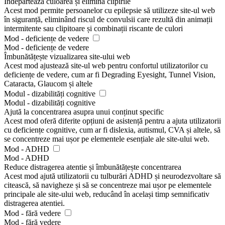
Îndepărtează culoarea și elimină clipirile
Acest mod permite persoanelor cu epilepsie să utilizeze site-ul web
în siguranță, eliminând riscul de convulsii care rezultă din animații
intermitente sau clipitoare și combinații riscante de culori
Mod - deficiențe de vedere
Mod - deficiențe de vedere
Îmbunătățește vizualizarea site-ului web
Acest mod ajustează site-ul web pentru confortul utilizatorilor cu
deficiențe de vedere, cum ar fi Degrading Eyesight, Tunnel Vision,
Cataracta, Glaucom și altele
Modul - dizabilități cognitive
Modul - dizabilități cognitive
Ajută la concentrarea asupra unui conținut specific
Acest mod oferă diferite opțiuni de asistență pentru a ajuta utilizatorii
cu deficiențe cognitive, cum ar fi dislexia, autismul, CVA și altele, să
se concentreze mai ușor pe elementele esențiale ale site-ului web.
Mod - ADHD
Mod - ADHD
Reduce distragerea atentie și îmbunătățește concentrarea
Acest mod ajută utilizatorii cu tulburări ADHD și neurodezvoltare să
citească, să navigheze și să se concentreze mai ușor pe elementele
principale ale site-ului web, reducând în același timp semnificativ
distragerea atentiei.
Mod - fără vedere
Mod - fără vedere