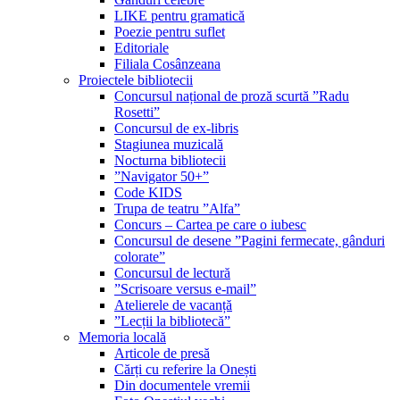
LIKE pentru gramatică
Poezie pentru suflet
Editoriale
Filiala Cosânzeana
Proiectele bibliotecii
Concursul național de proză scurtă ”Radu
Rosetti”
Concursul de ex-libris
Stagiunea muzicală
Nocturna bibliotecii
”Navigator 50+”
Code KIDS
Trupa de teatru ”Alfa”
Concurs – Cartea pe care o iubesc
Concursul de desene ”Pagini fermecate, gânduri
colorate”
Concursul de lectură
”Scrisoare versus e-mail”
Atelierele de vacanță
”Lecții la bibliotecă”
Memoria locală
Articole de presă
Cărți cu referire la Onești
Din documentele vremii