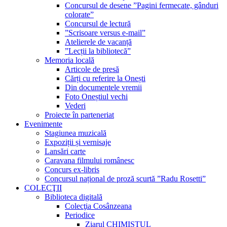
Concursul de desene ”Pagini fermecate, gânduri
colorate”
Concursul de lectură
”Scrisoare versus e-mail”
Atelierele de vacanță
”Lecții la bibliotecă”
Memoria locală
Articole de presă
Cărți cu referire la Onești
Din documentele vremii
Foto Oneștiul vechi
Vederi
Proiecte în parteneriat
Evenimente
Stagiunea muzicală
Expoziții și vernisaje
Lansări carte
Caravana filmului românesc
Concurs ex-libris
Concursul național de proză scurtă ”Radu Rosetti”
COLECŢII
Biblioteca digitală
Colecţia Cosânzeana
Periodice
Ziarul CHIMISTUL