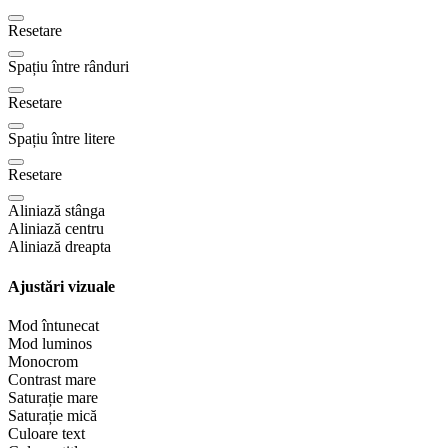
Resetare
Spațiu între rânduri
Resetare
Spațiu între litere
Resetare
Aliniază stânga
Aliniază centru
Aliniază dreapta
Ajustări vizuale
Mod întunecat
Mod luminos
Monocrom
Contrast mare
Saturație mare
Saturație mică
Culoare text