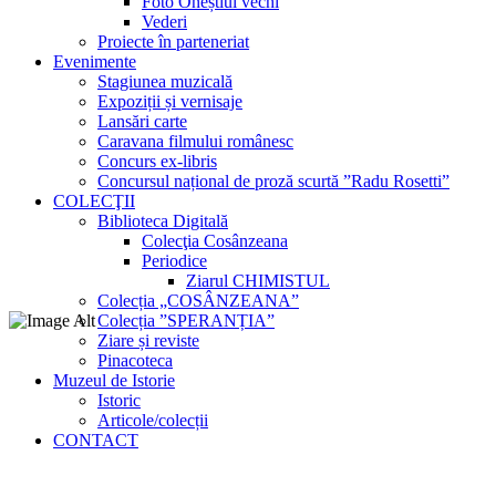
Foto Oneștiul vechi
Vederi
Proiecte în parteneriat
Evenimente
Stagiunea muzicală
Expoziții și vernisaje
Lansări carte
Caravana filmului românesc
Concurs ex-libris
Concursul național de proză scurtă ”Radu Rosetti”
COLECŢII
Biblioteca Digitală
Colecţia Cosânzeana
Periodice
Ziarul CHIMISTUL
Colecția „COSÂNZEANA”
Colecția ”SPERANȚIA”
Ziare și reviste
Pinacoteca
Muzeul de Istorie
Istoric
Articole/colecții
CONTACT