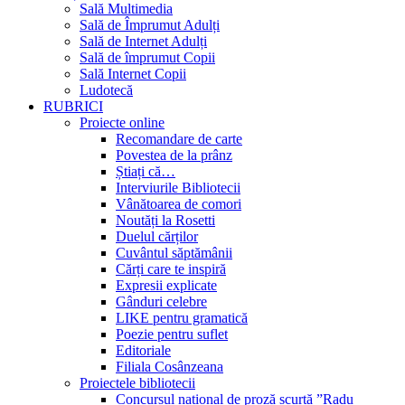
Sală Multimedia
Sală de Împrumut Adulți
Sală de Internet Adulți
Sală de împrumut Copii
Sală Internet Copii
Ludotecă
RUBRICI
Proiecte online
Recomandare de carte
Povestea de la prânz
Știați că…
Interviurile Bibliotecii
Vânătoarea de comori
Noutăți la Rosetti
Duelul cărților
Cuvântul săptămânii
Cărți care te inspiră
Expresii explicate
Gânduri celebre
LIKE pentru gramatică
Poezie pentru suflet
Editoriale
Filiala Cosânzeana
Proiectele bibliotecii
Concursul național de proză scurtă ”Radu