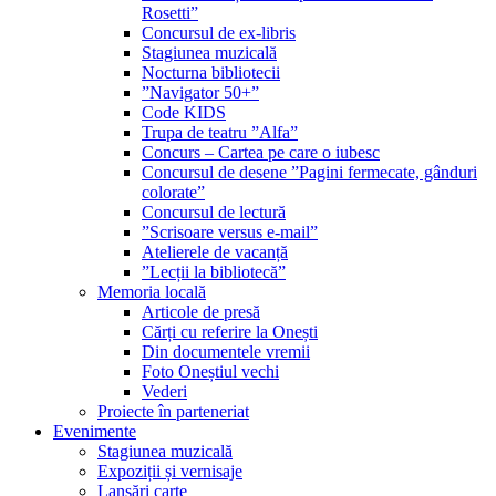
Rosetti”
Concursul de ex-libris
Stagiunea muzicală
Nocturna bibliotecii
”Navigator 50+”
Code KIDS
Trupa de teatru ”Alfa”
Concurs – Cartea pe care o iubesc
Concursul de desene ”Pagini fermecate, gânduri
colorate”
Concursul de lectură
”Scrisoare versus e-mail”
Atelierele de vacanță
”Lecții la bibliotecă”
Memoria locală
Articole de presă
Cărți cu referire la Onești
Din documentele vremii
Foto Oneștiul vechi
Vederi
Proiecte în parteneriat
Evenimente
Stagiunea muzicală
Expoziții și vernisaje
Lansări carte