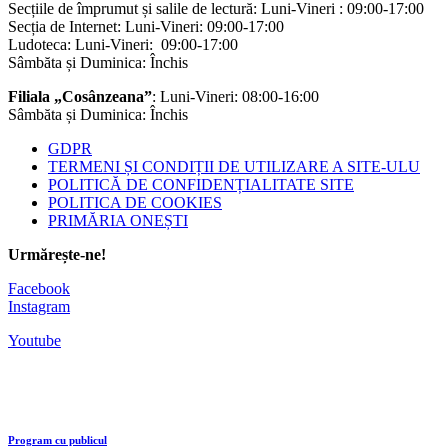
Secțiile de împrumut și salile de lectură: Luni-Vineri : 09:00-17:00
Secția de Internet: Luni-Vineri: 09:00-17:00
Ludoteca: Luni-Vineri: 09:00-17:00
Sâmbăta și Duminica: Închis
Filiala „Cosânzeana”
: Luni-Vineri: 08:00-16:00
Sâmbăta și Duminica: Închis
GDPR
TERMENI ȘI CONDIȚII DE UTILIZARE A SITE-ULU
POLITICĂ DE CONFIDENȚIALITATE SITE
POLITICA DE COOKIES
PRIMĂRIA ONEȘTI
Urmărește-ne!
Facebook
Instagram
Youtube
Program cu publicul