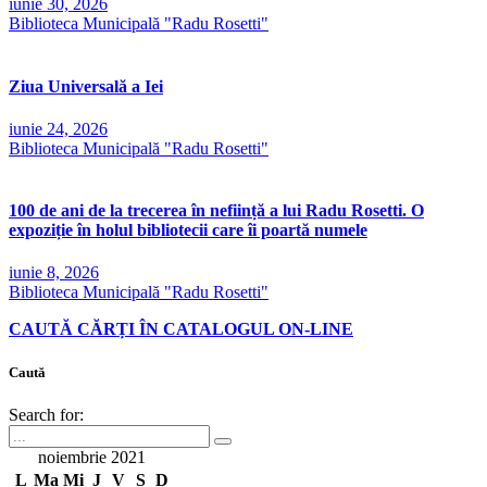
iunie 30, 2026
Biblioteca Municipală "Radu Rosetti"
Ziua Universală a Iei
iunie 24, 2026
Biblioteca Municipală "Radu Rosetti"
100 de ani de la trecerea în neființă a lui Radu Rosetti. O
expoziție în holul bibliotecii care îi poartă numele
iunie 8, 2026
Biblioteca Municipală "Radu Rosetti"
CAUTĂ CĂRȚI ÎN CATALOGUL ON-LINE
Caută
Search for:
noiembrie 2021
L
Ma
Mi
J
V
S
D