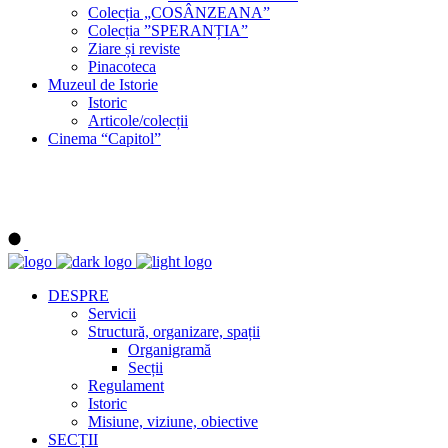
Colecția „COSÂNZEANA”
Colecția ”SPERANȚIA”
Ziare și reviste
Pinacoteca
Muzeul de Istorie
Istoric
Articole/colecții
Cinema “Capitol”
DESPRE
Servicii
Structură, organizare, spații
Organigramă
Secții
Regulament
Istoric
Misiune, viziune, obiective
SECȚII