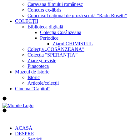
Caravana filmului românesc
Concurs ex-libris
Concursul național de proză scurtă ”Radu Rosetti”
COLECŢII
Biblioteca digitală
Colecţia Cosânzeana
Periodice
Ziarul CHIMISTUL
Colecția „COSÂNZEANA”
Colecția ”SPERANȚIA”
Ziare și reviste
Pinacoteca
Muzeul de Istorie
Istoric
Articole/colecții
Cinema “Capitol”
ACASĂ
DESPRE
Servicii