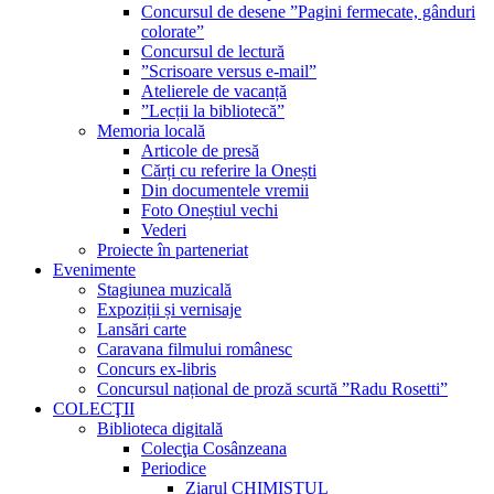
Concursul de desene ”Pagini fermecate, gânduri
colorate”
Concursul de lectură
”Scrisoare versus e-mail”
Atelierele de vacanță
”Lecții la bibliotecă”
Memoria locală
Articole de presă
Cărți cu referire la Onești
Din documentele vremii
Foto Oneștiul vechi
Vederi
Proiecte în parteneriat
Evenimente
Stagiunea muzicală
Expoziții și vernisaje
Lansări carte
Caravana filmului românesc
Concurs ex-libris
Concursul național de proză scurtă ”Radu Rosetti”
COLECŢII
Biblioteca digitală
Colecţia Cosânzeana
Periodice
Ziarul CHIMISTUL