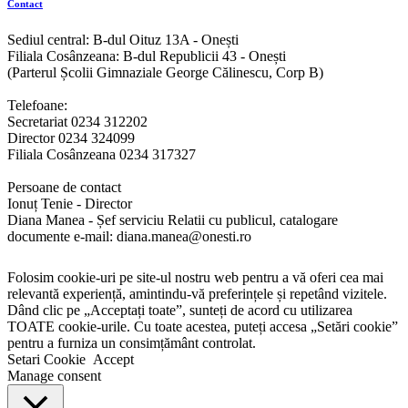
Contact
Sediul central: B-dul Oituz 13A - Onești
Filiala Cosânzeana: B-dul Republicii 43 - Onești
(Parterul Școlii Gimnaziale George Călinescu, Corp B)
Telefoane:
Secretariat 0234 312202
Director 0234 324099
Filiala Cosânzeana 0234 317327
Persoane de contact
Ionuț Tenie - Director
Diana Manea - Șef serviciu Relatii cu publicul, catalogare
documente e-mail: diana.manea@onesti.ro
Folosim cookie-uri pe site-ul nostru web pentru a vă oferi cea mai
relevantă experiență, amintindu-vă preferințele și repetând vizitele.
Dând clic pe „Acceptați toate”, sunteți de acord cu utilizarea
TOATE cookie-urile. Cu toate acestea, puteți accesa „Setări cookie”
pentru a furniza un consimțământ controlat.
Setari Cookie
Accept
Manage consent