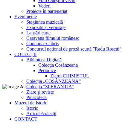
Foto Oneștiul vechi
Vederi
Proiecte în parteneriat
Evenimente
Stagiunea muzicală
Expoziții și vernisaje
Lansări carte
Caravana filmului românesc
Concurs ex-libris
Concursul național de proză scurtă ”Radu Rosetti”
COLECŢII
Biblioteca Digitală
Colecţia Cosânzeana
Periodice
Ziarul CHIMISTUL
Colecția „COSÂNZEANA”
Colecția ”SPERANȚIA”
Ziare și reviste
Pinacoteca
Muzeul de Istorie
Istoric
Articole/colecții
CONTACT