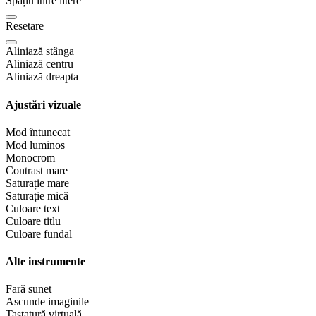
Spațiu între litere
Resetare
Aliniază stânga
Aliniază centru
Aliniază dreapta
Ajustări vizuale
Mod întunecat
Mod luminos
Monocrom
Contrast mare
Saturație mare
Saturație mică
Culoare text
Culoare titlu
Culoare fundal
Alte instrumente
Fară sunet
Ascunde imaginile
Tastatură virtuală