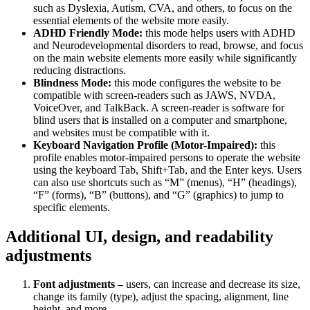
such as Dyslexia, Autism, CVA, and others, to focus on the
essential elements of the website more easily.
ADHD Friendly Mode:
this mode helps users with ADHD
and Neurodevelopmental disorders to read, browse, and focus
on the main website elements more easily while significantly
reducing distractions.
Blindness Mode:
this mode configures the website to be
compatible with screen-readers such as JAWS, NVDA,
VoiceOver, and TalkBack. A screen-reader is software for
blind users that is installed on a computer and smartphone,
and websites must be compatible with it.
Keyboard Navigation Profile (Motor-Impaired):
this
profile enables motor-impaired persons to operate the website
using the keyboard Tab, Shift+Tab, and the Enter keys. Users
can also use shortcuts such as “M” (menus), “H” (headings),
“F” (forms), “B” (buttons), and “G” (graphics) to jump to
specific elements.
Additional UI, design, and readability
adjustments
Font adjustments –
users, can increase and decrease its size,
change its family (type), adjust the spacing, alignment, line
height, and more.