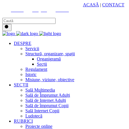
HUB CULTURAL ZONAL
ACASĂ
|
CONTACT
Youtube
Instagram
Facebook
DESPRE
Servicii
Structură, organizare, spații
Organigramă
Secții
Regulament
Istoric
Misiune, viziune, obiective
SECȚII
Sală Multimedia
Sală de Împrumut Adulți
Sală de Internet Adulți
Sală de împrumut Copii
Sală Internet Copii
Ludotecă
RUBRICI
Proiecte online