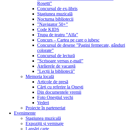
Rosetti”
Concursul de ex-libris
Stagiunea muzicală
Nocturna bibliotecii
”Navigator 50+”
Code KIDS
Trupa de teatru ”Alfa”
Concurs – Cartea pe care o iubesc
Concursul de desene ”Pagini fermecate, gânduri
colorate”
Concursul de lectură
”Scrisoare versus e-mail”
Atelierele de vacanță
”Lecții la bibliotecă”
Memoria locală
Articole de presă
Cărți cu referire la Onești
Din documentele vremii
Foto Oneștiul vechi
Vederi
Proiecte în parteneriat
Evenimente
Stagiunea muzicală
Expoziții și vernisaje
Lansări carte