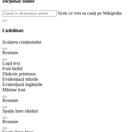
Dicționar online
Scrie ce vrei sa cauți pe Wikipedia
Lizibilitate
Scalarea conținutului
Resetare
Lupă text
Font lizibil
Dislexie prietenos
Evidențiază titlurile
Evidențiază legăturile
Mărime font
Resetare
Spațiu între rânduri
Resetare