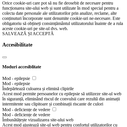
Orice cookie-uri care pot să nu fie deosebit de necesare pentru
funcționarea site-ului web și sunt utilizate în mod special pentru a
colecta date personale ale utilizatorilor prin analize, reclame, alte
conținuturi încorporate sunt denumite cookie-uri ne-necesare. Este
obligatoriu să obțineți consimțământul utilizatorului înainte de a rula
aceste cookie-uri pe site-ul dvs. web.
SALVEAZĂ ȘI ACCEPTĂ
Accesibilitate
Moduri accesiblitate
Mod - epilepsie
Mod - epilepsie
Îndepărtează culoarea și elimină clipirile
Acest mod permite persoanelor cu epilepsie să utilizeze site-ul web
în siguranță, eliminând riscul de convulsii care rezultă din animații
intermitente sau clipitoare și combinații riscante de culori
Mod - deficiențe de vedere
Mod - deficiențe de vedere
Îmbunătățește vizualizarea site-ului web
Acest mod ajustează site-ul web pentru confortul utilizatorilor cu