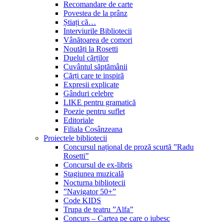
Recomandare de carte
Povestea de la prânz
Știați că…
Interviurile Bibliotecii
Vânătoarea de comori
Noutăți la Rosetti
Duelul cărților
Cuvântul săptămânii
Cărți care te inspiră
Expresii explicate
Gânduri celebre
LIKE pentru gramatică
Poezie pentru suflet
Editoriale
Filiala Cosânzeana
Proiectele bibliotecii
Concursul național de proză scurtă ”Radu
Rosetti”
Concursul de ex-libris
Stagiunea muzicală
Nocturna bibliotecii
”Navigator 50+”
Code KIDS
Trupa de teatru ”Alfa”
Concurs – Cartea pe care o iubesc