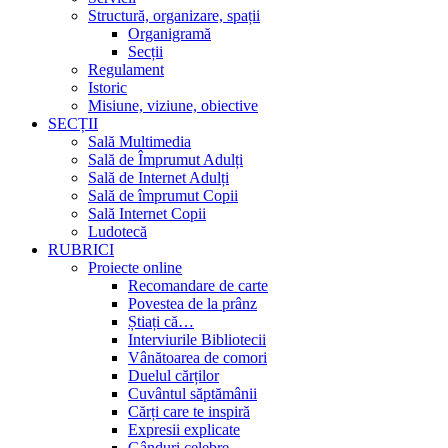
Structură, organizare, spații
Organigramă
Secții
Regulament
Istoric
Misiune, viziune, obiective
SECȚII
Sală Multimedia
Sală de Împrumut Adulți
Sală de Internet Adulți
Sală de împrumut Copii
Sală Internet Copii
Ludotecă
RUBRICI
Proiecte online
Recomandare de carte
Povestea de la prânz
Știați că…
Interviurile Bibliotecii
Vânătoarea de comori
Duelul cărților
Cuvântul săptămânii
Cărți care te inspiră
Expresii explicate
Gânduri celebre