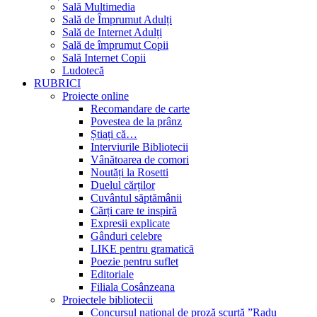
Sală Multimedia
Sală de Împrumut Adulți
Sală de Internet Adulți
Sală de împrumut Copii
Sală Internet Copii
Ludotecă
RUBRICI
Proiecte online
Recomandare de carte
Povestea de la prânz
Știați că…
Interviurile Bibliotecii
Vânătoarea de comori
Noutăți la Rosetti
Duelul cărților
Cuvântul săptămânii
Cărți care te inspiră
Expresii explicate
Gânduri celebre
LIKE pentru gramatică
Poezie pentru suflet
Editoriale
Filiala Cosânzeana
Proiectele bibliotecii
Concursul național de proză scurtă ”Radu