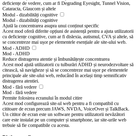
deficiențe de vedere, cum ar fi Degrading Eyesight, Tunnel Vision,
Cataracta, Glaucom și altele
Modul - dizabilități cognitive
Modul - dizabilități cognitive
Ajută la concentrarea asupra unui conținut specific
Acest mod oferă diferite opțiuni de asistență pentru a ajuta utilizatorii
cu deficiențe cognitive, cum ar fi dislexia, autismul, CVA și altele, să
se concentreze mai ușor pe elementele esențiale ale site-ului web.
Mod - ADHD
Mod - ADHD
Reduce distragerea atentie și îmbunătățește concentrarea
Acest mod ajută utilizatorii cu tulburări ADHD și neurodezvoltare să
citească, să navigheze și să se concentreze mai ușor pe elementele
principale ale site-ului web, reducând în același timp semnificativ
distragerea atentiei.
Mod - fără vedere
Mod - fără vedere
Permite folosirea ecranului în modul citire
Acest mod configurează site-ul web pentru a fi compatibil cu
cititoare de ecran precum JAWS, NVDA, VoiceOver și TalkBack.
Un cititor de ecran este un software pentru utilizatorii nevăzători
care este instalat pe un computer și smartphone, iar site-urile web
trebuie să fie compatibile cu acesta.