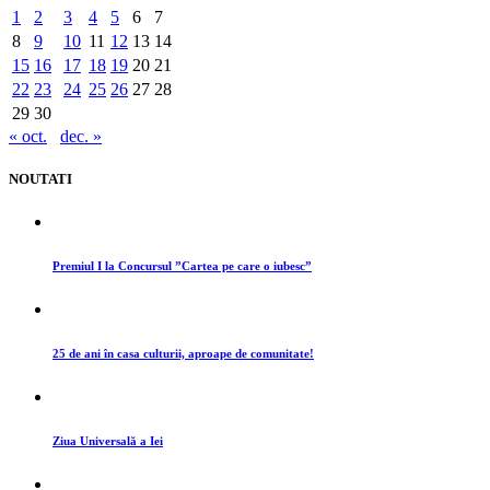
1
2
3
4
5
6
7
8
9
10
11
12
13
14
15
16
17
18
19
20
21
22
23
24
25
26
27
28
29
30
« oct.
dec. »
NOUTATI
Premiul I la Concursul ”Cartea pe care o iubesc”
25 de ani în casa culturii, aproape de comunitate!
Ziua Universală a Iei