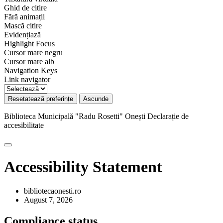
Ghid de citire
Fără animații
Mască citire
Evidențiază
Highlight Focus
Cursor mare negru
Cursor mare alb
Navigation Keys
Link navigator
Resetatează preferințe
Ascunde
Biblioteca Municipală "Radu Rosetti" Onești
Declarație de
accesibilitate
Accessibility Statement
bibliotecaonesti.ro
August 7, 2026
Compliance status