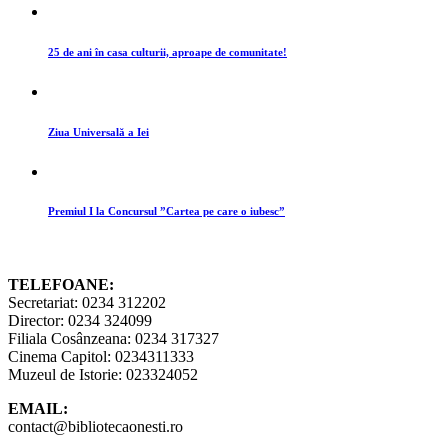
25 de ani în casa culturii, aproape de comunitate!
Ziua Universală a Iei
Premiul I la Concursul ”Cartea pe care o iubesc”
TELEFOANE:
Secretariat: 0234 312202
Director: 0234 324099
Filiala Cosânzeana: 0234 317327
Cinema Capitol: 0234311333
Muzeul de Istorie: 023324052
EMAIL:
contact@bibliotecaonesti.ro