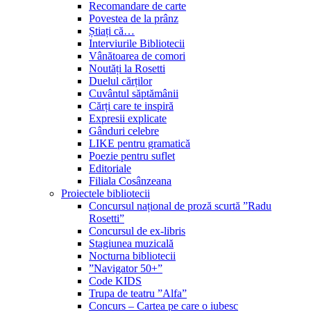
Recomandare de carte
Povestea de la prânz
Știați că…
Interviurile Bibliotecii
Vânătoarea de comori
Noutăți la Rosetti
Duelul cărților
Cuvântul săptămânii
Cărți care te inspiră
Expresii explicate
Gânduri celebre
LIKE pentru gramatică
Poezie pentru suflet
Editoriale
Filiala Cosânzeana
Proiectele bibliotecii
Concursul național de proză scurtă ”Radu
Rosetti”
Concursul de ex-libris
Stagiunea muzicală
Nocturna bibliotecii
”Navigator 50+”
Code KIDS
Trupa de teatru ”Alfa”
Concurs – Cartea pe care o iubesc