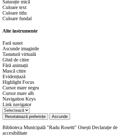
Saturație mică
Culoare text
Culoare titlu
Culoare fundal
Alte instrumente
Fară sunet
Ascunde imaginile
Tastatură virtuală
Ghid de citire
Fără animații
Mască citire
Evidențiază
Highlight Focus
Cursor mare negru
Cursor mare alb
Navigation Keys
Link navigator
Resetatează preferințe
Ascunde
Biblioteca Municipală "Radu Rosetti" Onești
Declarație de
accesibilitate