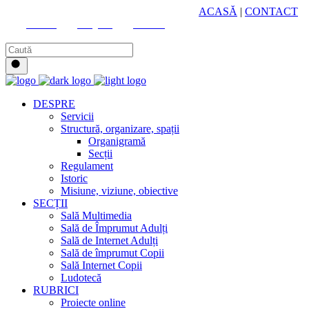
HUB CULTURAL ZONAL
ACASĂ
|
CONTACT
Youtube
Instagram
Facebook
DESPRE
Servicii
Structură, organizare, spații
Organigramă
Secții
Regulament
Istoric
Misiune, viziune, obiective
SECȚII
Sală Multimedia
Sală de Împrumut Adulți
Sală de Internet Adulți
Sală de împrumut Copii
Sală Internet Copii
Ludotecă
RUBRICI
Proiecte online