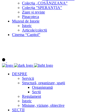
Colecția „COSÂNZEANA”
Colecția ”SPERANȚIA”
Ziare și reviste
Pinacoteca
Muzeul de Istorie
Istoric
Articole/colecții
Cinema “Capitol”
DESPRE
Servicii
Structură, organizare, spații
Organigramă
Secții
Regulament
Istoric
Misiune, viziune, obiective
SECȚII