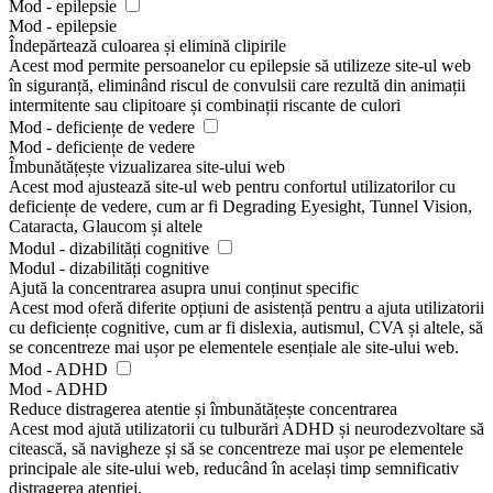
Mod - epilepsie
Mod - epilepsie
Îndepărtează culoarea și elimină clipirile
Acest mod permite persoanelor cu epilepsie să utilizeze site-ul web
în siguranță, eliminând riscul de convulsii care rezultă din animații
intermitente sau clipitoare și combinații riscante de culori
Mod - deficiențe de vedere
Mod - deficiențe de vedere
Îmbunătățește vizualizarea site-ului web
Acest mod ajustează site-ul web pentru confortul utilizatorilor cu
deficiențe de vedere, cum ar fi Degrading Eyesight, Tunnel Vision,
Cataracta, Glaucom și altele
Modul - dizabilități cognitive
Modul - dizabilități cognitive
Ajută la concentrarea asupra unui conținut specific
Acest mod oferă diferite opțiuni de asistență pentru a ajuta utilizatorii
cu deficiențe cognitive, cum ar fi dislexia, autismul, CVA și altele, să
se concentreze mai ușor pe elementele esențiale ale site-ului web.
Mod - ADHD
Mod - ADHD
Reduce distragerea atentie și îmbunătățește concentrarea
Acest mod ajută utilizatorii cu tulburări ADHD și neurodezvoltare să
citească, să navigheze și să se concentreze mai ușor pe elementele
principale ale site-ului web, reducând în același timp semnificativ
distragerea atentiei.