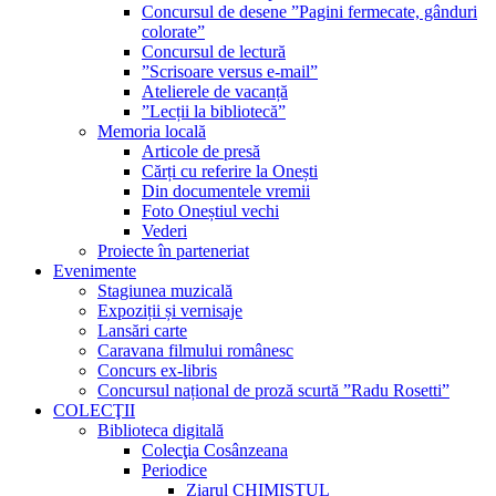
Concursul de desene ”Pagini fermecate, gânduri
colorate”
Concursul de lectură
”Scrisoare versus e-mail”
Atelierele de vacanță
”Lecții la bibliotecă”
Memoria locală
Articole de presă
Cărți cu referire la Onești
Din documentele vremii
Foto Oneștiul vechi
Vederi
Proiecte în parteneriat
Evenimente
Stagiunea muzicală
Expoziții și vernisaje
Lansări carte
Caravana filmului românesc
Concurs ex-libris
Concursul național de proză scurtă ”Radu Rosetti”
COLECŢII
Biblioteca digitală
Colecţia Cosânzeana
Periodice
Ziarul CHIMISTUL