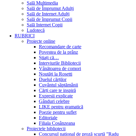
Sală Multimedia
Sală de Împrumut Adulți
Sală de Internet Adulți
Sală de împrumut Copii
Sală Internet Copii
Ludotecă
RUBRICI
Proiecte online
Recomandare de carte
Povestea de la prânz
Știați că…
Interviurile Bibliotecii
Vânătoarea de comori
Noutăți la Rosetti
Duelul cărților
Cuvântul săptămânii
Cărți care te inspiră
Expresii explicate
Gânduri celebre
LIKE pentru gramatică
Poezie pentru suflet
Editoriale
Filiala Cosânzeana
Proiectele bibliotecii
Concursul național de proză scurtă ”Radu