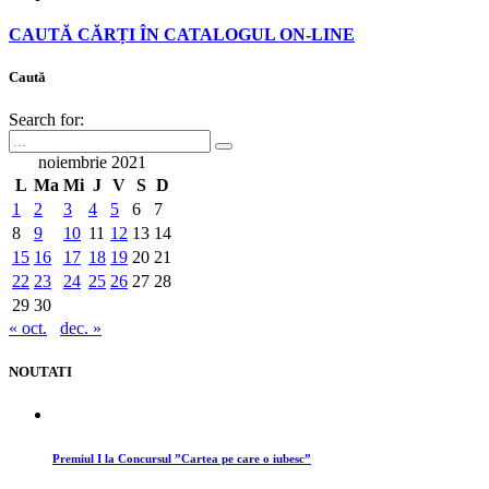
CAUTĂ CĂRȚI ÎN CATALOGUL ON-LINE
Caută
Search for:
noiembrie 2021
L
Ma
Mi
J
V
S
D
1
2
3
4
5
6
7
8
9
10
11
12
13
14
15
16
17
18
19
20
21
22
23
24
25
26
27
28
29
30
« oct.
dec. »
NOUTATI
Premiul I la Concursul ”Cartea pe care o iubesc”