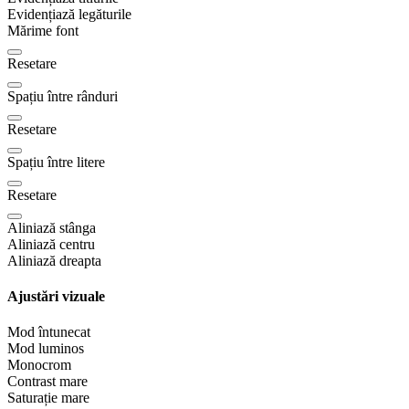
Evidențiază legăturile
Mărime font
Resetare
Spațiu între rânduri
Resetare
Spațiu între litere
Resetare
Aliniază stânga
Aliniază centru
Aliniază dreapta
Ajustări vizuale
Mod întunecat
Mod luminos
Monocrom
Contrast mare
Saturație mare