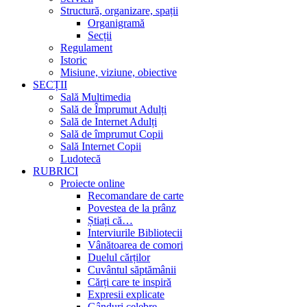
Structură, organizare, spații
Organigramă
Secții
Regulament
Istoric
Misiune, viziune, obiective
SECȚII
Sală Multimedia
Sală de Împrumut Adulți
Sală de Internet Adulți
Sală de împrumut Copii
Sală Internet Copii
Ludotecă
RUBRICI
Proiecte online
Recomandare de carte
Povestea de la prânz
Știați că…
Interviurile Bibliotecii
Vânătoarea de comori
Duelul cărților
Cuvântul săptămânii
Cărți care te inspiră
Expresii explicate
Gânduri celebre