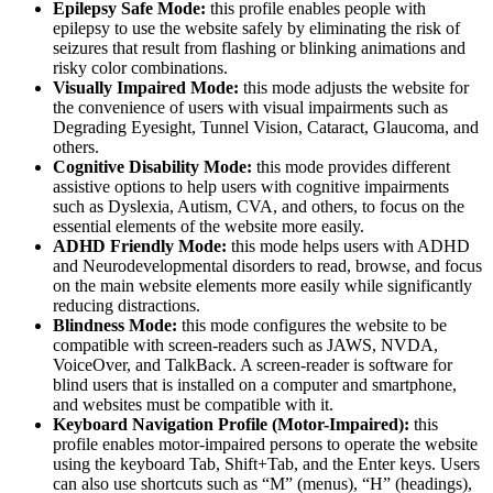
Epilepsy Safe Mode:
this profile enables people with
epilepsy to use the website safely by eliminating the risk of
seizures that result from flashing or blinking animations and
risky color combinations.
Visually Impaired Mode:
this mode adjusts the website for
the convenience of users with visual impairments such as
Degrading Eyesight, Tunnel Vision, Cataract, Glaucoma, and
others.
Cognitive Disability Mode:
this mode provides different
assistive options to help users with cognitive impairments
such as Dyslexia, Autism, CVA, and others, to focus on the
essential elements of the website more easily.
ADHD Friendly Mode:
this mode helps users with ADHD
and Neurodevelopmental disorders to read, browse, and focus
on the main website elements more easily while significantly
reducing distractions.
Blindness Mode:
this mode configures the website to be
compatible with screen-readers such as JAWS, NVDA,
VoiceOver, and TalkBack. A screen-reader is software for
blind users that is installed on a computer and smartphone,
and websites must be compatible with it.
Keyboard Navigation Profile (Motor-Impaired):
this
profile enables motor-impaired persons to operate the website
using the keyboard Tab, Shift+Tab, and the Enter keys. Users
can also use shortcuts such as “M” (menus), “H” (headings),