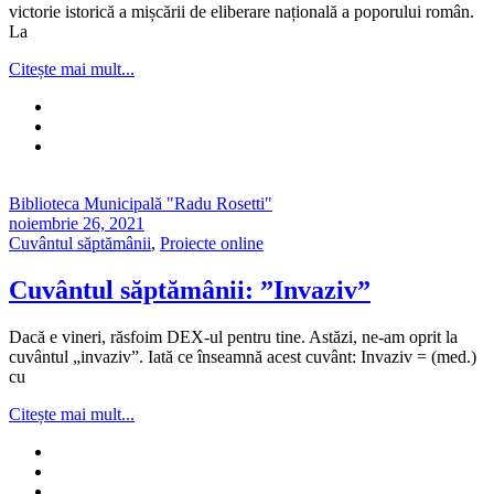
victorie istorică a mișcării de eliberare națională a poporului român.
La
Citește mai mult...
Biblioteca Municipală "Radu Rosetti"
noiembrie 26, 2021
Cuvântul săptămânii
,
Proiecte online
Cuvântul săptămânii: ”Invaziv”
Dacă e vineri, răsfoim DEX-ul pentru tine. Astăzi, ne-am oprit la
cuvântul „invaziv”. Iată ce înseamnă acest cuvânt: Invaziv = (med.)
cu
Citește mai mult...