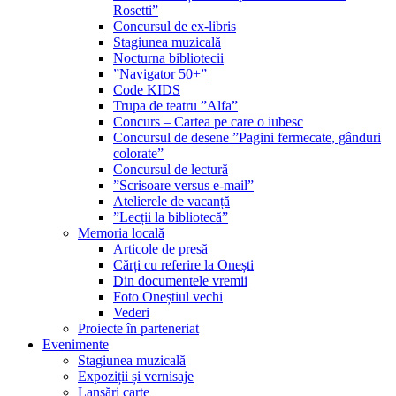
Rosetti”
Concursul de ex-libris
Stagiunea muzicală
Nocturna bibliotecii
”Navigator 50+”
Code KIDS
Trupa de teatru ”Alfa”
Concurs – Cartea pe care o iubesc
Concursul de desene ”Pagini fermecate, gânduri
colorate”
Concursul de lectură
”Scrisoare versus e-mail”
Atelierele de vacanță
”Lecții la bibliotecă”
Memoria locală
Articole de presă
Cărți cu referire la Onești
Din documentele vremii
Foto Oneștiul vechi
Vederi
Proiecte în parteneriat
Evenimente
Stagiunea muzicală
Expoziții și vernisaje
Lansări carte