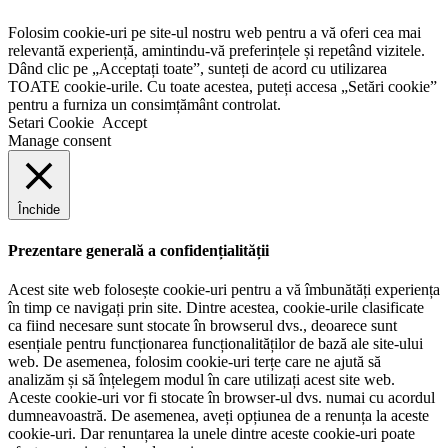
Folosim cookie-uri pe site-ul nostru web pentru a vă oferi cea mai
relevantă experiență, amintindu-vă preferințele și repetând vizitele.
Dând clic pe „Acceptați toate”, sunteți de acord cu utilizarea
TOATE cookie-urile. Cu toate acestea, puteți accesa „Setări cookie”
pentru a furniza un consimțământ controlat.
Setari Cookie
Accept
Manage consent
Închide
Prezentare generală a confidențialității
Acest site web folosește cookie-uri pentru a vă îmbunătăți experiența
în timp ce navigați prin site. Dintre acestea, cookie-urile clasificate
ca fiind necesare sunt stocate în browserul dvs., deoarece sunt
esențiale pentru funcționarea funcționalităților de bază ale site-ului
web. De asemenea, folosim cookie-uri terțe care ne ajută să
analizăm și să înțelegem modul în care utilizați acest site web.
Aceste cookie-uri vor fi stocate în browser-ul dvs. numai cu acordul
dumneavoastră. De asemenea, aveți opțiunea de a renunța la aceste
cookie-uri. Dar renunțarea la unele dintre aceste cookie-uri poate