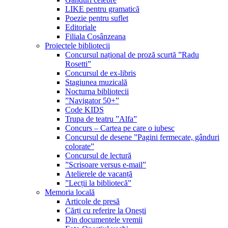
LIKE pentru gramatică
Poezie pentru suflet
Editoriale
Filiala Cosânzeana
Proiectele bibliotecii
Concursul național de proză scurtă ”Radu
Rosetti”
Concursul de ex-libris
Stagiunea muzicală
Nocturna bibliotecii
”Navigator 50+”
Code KIDS
Trupa de teatru ”Alfa”
Concurs – Cartea pe care o iubesc
Concursul de desene ”Pagini fermecate, gânduri
colorate”
Concursul de lectură
”Scrisoare versus e-mail”
Atelierele de vacanță
”Lecții la bibliotecă”
Memoria locală
Articole de presă
Cărți cu referire la Onești
Din documentele vremii