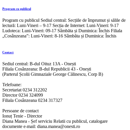
Program cu publicul
Program cu publicul Sediul central: Secțiile de împrumut și sălile de
lectură: Luni-Vineri – 9-17 Secția de Internet: Luni-Vineri: 9-17
Ludoteca: Luni-Vineri: 09-17 Sâmbăta și Duminica: Închis Filiala
„Cosânzeana”: Luni-Vineri: 8-16 Sâmbăta și Duminica: Închis
Contact
Sediul central: B-dul Oituz 13A - Onești
Filiala Cosânzeana: B-dul Republicii 43 - Onești
(Parterul Școlii Gimnaziale George Călinescu, Corp B)
Telefoane:
Secretariat 0234 312202
Director 0234 324099
Filiala Cosânzeana 0234 317327
Persoane de contact
Ionuț Tenie - Director
Diana Manea - Șef serviciu Relatii cu publicul, catalogare
documente e-mail: diana.manea@onesti.ro