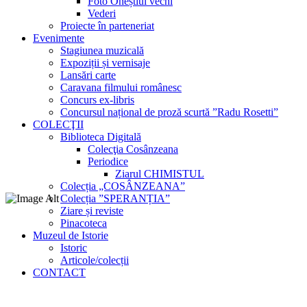
Foto Oneștiul vechi
Vederi
Proiecte în parteneriat
Evenimente
Stagiunea muzicală
Expoziții și vernisaje
Lansări carte
Caravana filmului românesc
Concurs ex-libris
Concursul național de proză scurtă ”Radu Rosetti”
COLECŢII
Biblioteca Digitală
Colecţia Cosânzeana
Periodice
Ziarul CHIMISTUL
Colecția „COSÂNZEANA”
Colecția ”SPERANȚIA”
Ziare și reviste
Pinacoteca
Muzeul de Istorie
Istoric
Articole/colecții
CONTACT