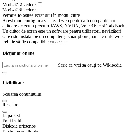
Mod - fără vedere
Mod - fără vedere
Permite folosirea ecranului în modul citire
Acest mod configurează site-ul web pentru a fi compatibil cu
cititoare de ecran precum JAWS, NVDA, VoiceOver și TalkBack.
Un cititor de ecran este un software pentru utilizatorii nevăzători
care este instalat pe un computer și smartphone, iar site-urile web
trebuie să fie compatibile cu acesta.
Dicționar online
Scrie ce vrei sa cauți pe Wikipedia
Lizibilitate
Scalarea conținutului
Resetare
Lupă text
Font lizibil
Dislexie prietenos
Evidențiază titlurile