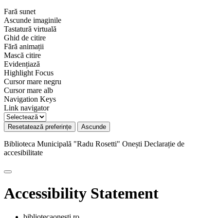
Fară sunet
Ascunde imaginile
Tastatură virtuală
Ghid de citire
Fără animații
Mască citire
Evidențiază
Highlight Focus
Cursor mare negru
Cursor mare alb
Navigation Keys
Link navigator
Resetatează preferințe
Ascunde
Biblioteca Municipală "Radu Rosetti" Onești
Declarație de
accesibilitate
Accessibility Statement
bibliotecaonesti.ro