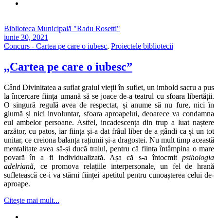
Biblioteca Municipală "Radu Rosetti"
iunie 30, 2021
Concurs - Cartea pe care o iubesc
,
Proiectele bibliotecii
,,Cartea pe care o iubesc”
Când Divinitatea a suflat graiul vieții în suflet, un imbold sacru a pus
la încercare ființa umană să se joace de-a teatrul cu sfoara libertății.
O singură regulă avea de respectat, și anume să nu fure, nici în
glumă și nici involuntar, sfoara aproapelui, deoarece va condamna
eul ambelor persoane.
Astfel, incadescența din trup a luat naștere
arzător, cu patos, iar ființa și-a dat frâul liber de a gândi ca și un tot
unitar, ce creiona balanța rațiunii și-a dragostei. Nu mult timp această
mentalitate avea să-și ducă traiul, pentru că
ființa întâmpina o mare
povară în a fi individualizată. Așa că s-a întocmit
psihologia
adelriană
, ce promova relațiile interpersonale, un fel de hrană
sufletească ce-i va stârni ființei apetitul pentru cunoașterea celui de-
aproape.
Citește mai mult...