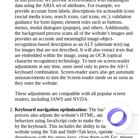
data using the ARIA set of attributes. For example, we
provide accurate form labels; descriptions for actionable icons
(social media icons, search icons, cart icons, etc.); validation
guidance for form inputs; element roles such as buttons,
menus, modal dialogues (popups), and others. Additionally,
the background process scans all of the website’s images and
provides an accurate and meaningful image-object-
recognition-based description as an ALT (alternate text) tag
for images that are not described. It will also extract texts that
are embedded within the image, using an OCR (optical
character recognition) technology. To turn on screen-reader
adjustments at any time, users need only to press the Alt+1
keyboard combination. Screen-reader users also get automatic
announcements to turn the Screen-reader mode on as soon as
they enter the website.
These adjustments are compatible with all popular screen
readers, including JAWS and NVDA.
Keyboard navigation optimization:
The background
process also adjusts the website’s HTML, and adds various
behaviors using JavaScript code to make the website operable
by the keyboard. This includes the ability to navigate the
website using the Tab and Shift+Tab keys, operate
dropdowns with the arrow keys, close them with Esc, trigger