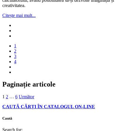
calculatorului, având posibilitatea să-și dezvolte imaginația și
creativitatea.
Citește mai mult...
1
2
3
4
Paginație articole
1
2
…
6
Următor
CAUTĂ CĂRȚI ÎN CATALOGUL ON-LINE
Caută
Search for: