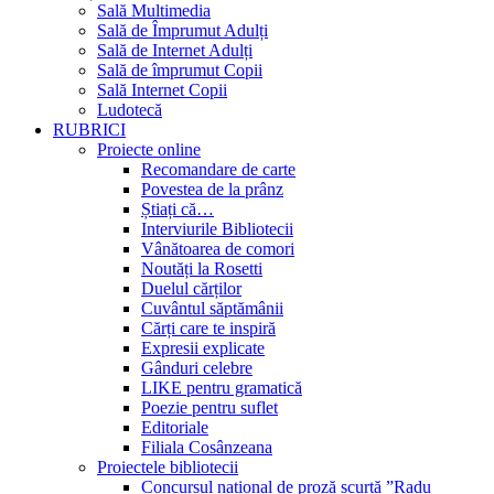
Sală Multimedia
Sală de Împrumut Adulți
Sală de Internet Adulți
Sală de împrumut Copii
Sală Internet Copii
Ludotecă
RUBRICI
Proiecte online
Recomandare de carte
Povestea de la prânz
Știați că…
Interviurile Bibliotecii
Vânătoarea de comori
Noutăți la Rosetti
Duelul cărților
Cuvântul săptămânii
Cărți care te inspiră
Expresii explicate
Gânduri celebre
LIKE pentru gramatică
Poezie pentru suflet
Editoriale
Filiala Cosânzeana
Proiectele bibliotecii
Concursul național de proză scurtă ”Radu