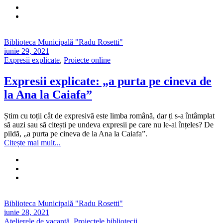
Biblioteca Municipală "Radu Rosetti"
iunie 29, 2021
Expresii explicate
,
Proiecte online
Expresii explicate: „a purta pe cineva de
la Ana la Caiafa”
Știm cu toții cât de expresivă este limba română, dar ți s-a întâmplat
să auzi sau să citești pe undeva expresii pe care nu le-ai înțeles? De
pildă, „a purta pe cineva de la Ana la Caiafa”.
Citește mai mult...
Biblioteca Municipală "Radu Rosetti"
iunie 28, 2021
Atelierele de vacanță
,
Proiectele bibliotecii