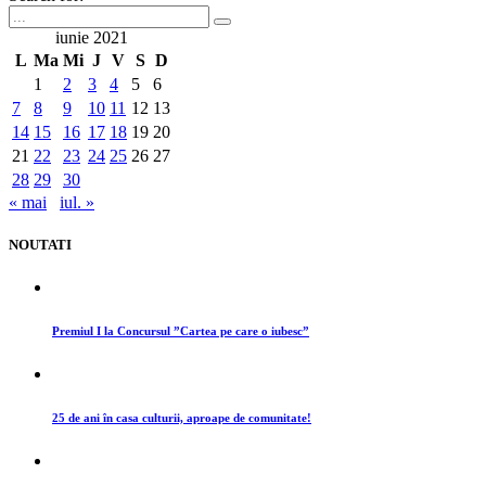
iunie 2021
L
Ma
Mi
J
V
S
D
1
2
3
4
5
6
7
8
9
10
11
12
13
14
15
16
17
18
19
20
21
22
23
24
25
26
27
28
29
30
« mai
iul. »
NOUTATI
Premiul I la Concursul ”Cartea pe care o iubesc”
25 de ani în casa culturii, aproape de comunitate!