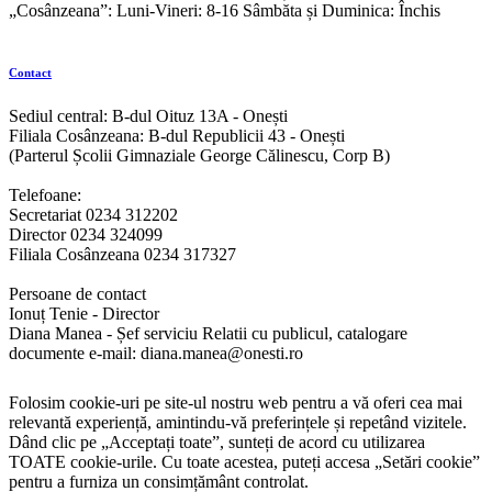
„Cosânzeana”: Luni-Vineri: 8-16 Sâmbăta și Duminica: Închis
Contact
Sediul central: B-dul Oituz 13A - Onești
Filiala Cosânzeana: B-dul Republicii 43 - Onești
(Parterul Școlii Gimnaziale George Călinescu, Corp B)
Telefoane:
Secretariat 0234 312202
Director 0234 324099
Filiala Cosânzeana 0234 317327
Persoane de contact
Ionuț Tenie - Director
Diana Manea - Șef serviciu Relatii cu publicul, catalogare
documente e-mail: diana.manea@onesti.ro
Folosim cookie-uri pe site-ul nostru web pentru a vă oferi cea mai
relevantă experiență, amintindu-vă preferințele și repetând vizitele.
Dând clic pe „Acceptați toate”, sunteți de acord cu utilizarea
TOATE cookie-urile. Cu toate acestea, puteți accesa „Setări cookie”
pentru a furniza un consimțământ controlat.