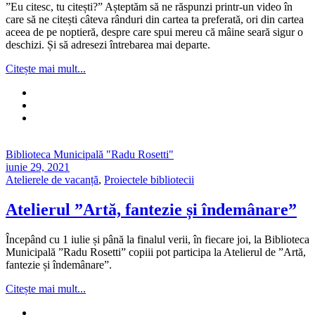
”Eu citesc, tu citești?” Așteptăm să ne răspunzi printr-un video în
care să ne citești câteva rânduri din cartea ta preferată, ori din cartea
aceea de pe noptieră, despre care spui mereu că mâine seară sigur o
deschizi. Și să adresezi întrebarea mai departe.
Citește mai mult...
Biblioteca Municipală "Radu Rosetti"
iunie 29, 2021
Atelierele de vacanță
,
Proiectele bibliotecii
Atelierul ”Artă, fantezie și îndemânare”
Începând cu 1 iulie și până la finalul verii, în fiecare joi, la Biblioteca
Municipală ”Radu Rosetti” copiii pot participa la Atelierul de ”Artă,
fantezie și îndemânare”.
Citește mai mult...