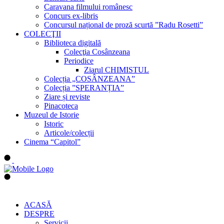
Caravana filmului românesc
Concurs ex-libris
Concursul național de proză scurtă ”Radu Rosetti”
COLECŢII
Biblioteca digitală
Colecţia Cosânzeana
Periodice
Ziarul CHIMISTUL
Colecția „COSÂNZEANA”
Colecția ”SPERANȚIA”
Ziare și reviste
Pinacoteca
Muzeul de Istorie
Istoric
Articole/colecții
Cinema “Capitol”
ACASĂ
DESPRE
Servicii