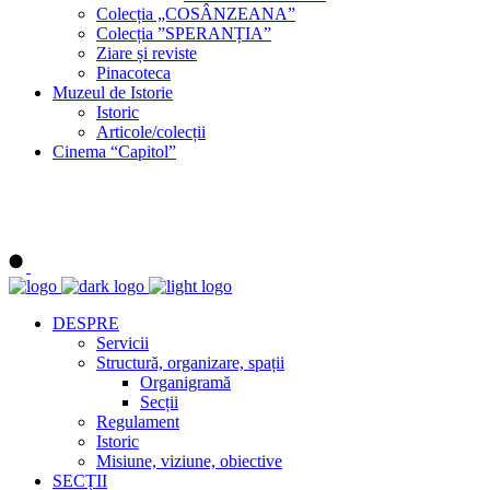
Colecția „COSÂNZEANA”
Colecția ”SPERANȚIA”
Ziare și reviste
Pinacoteca
Muzeul de Istorie
Istoric
Articole/colecții
Cinema “Capitol”
DESPRE
Servicii
Structură, organizare, spații
Organigramă
Secții
Regulament
Istoric
Misiune, viziune, obiective
SECȚII