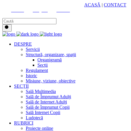
HUB CULTURAL ZONAL
ACASĂ
|
CONTACT
Youtube
Instagram
Facebook
DESPRE
Servicii
Structură, organizare, spații
Organigramă
Secții
Regulament
Istoric
Misiune, viziune, obiective
SECȚII
Sală Multimedia
Sală de Împrumut Adulți
Sală de Internet Adulți
Sală de împrumut Copii
Sală Internet Copii
Ludotecă
RUBRICI
Proiecte online