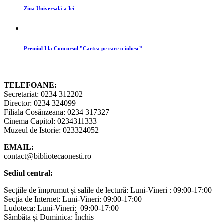
Ziua Universală a Iei
Premiul I la Concursul ”Cartea pe care o iubesc”
TELEFOANE:
Secretariat: 0234 312202
Director: 0234 324099
Filiala Cosânzeana: 0234 317327
Cinema Capitol: 0234311333
Muzeul de Istorie: 023324052
EMAIL:
contact@bibliotecaonesti.ro
Sediul central:
Secțiile de împrumut și salile de lectură: Luni-Vineri : 09:00-17:00
Secția de Internet: Luni-Vineri: 09:00-17:00
Ludoteca: Luni-Vineri: 09:00-17:00
Sâmbăta și Duminica: Închis