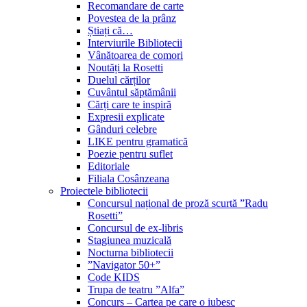
Recomandare de carte
Povestea de la prânz
Știați că…
Interviurile Bibliotecii
Vânătoarea de comori
Noutăți la Rosetti
Duelul cărților
Cuvântul săptămânii
Cărți care te inspiră
Expresii explicate
Gânduri celebre
LIKE pentru gramatică
Poezie pentru suflet
Editoriale
Filiala Cosânzeana
Proiectele bibliotecii
Concursul național de proză scurtă ”Radu
Rosetti”
Concursul de ex-libris
Stagiunea muzicală
Nocturna bibliotecii
”Navigator 50+”
Code KIDS
Trupa de teatru ”Alfa”
Concurs – Cartea pe care o iubesc