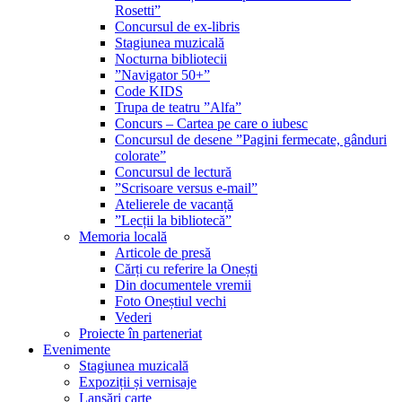
Rosetti”
Concursul de ex-libris
Stagiunea muzicală
Nocturna bibliotecii
”Navigator 50+”
Code KIDS
Trupa de teatru ”Alfa”
Concurs – Cartea pe care o iubesc
Concursul de desene ”Pagini fermecate, gânduri
colorate”
Concursul de lectură
”Scrisoare versus e-mail”
Atelierele de vacanță
”Lecții la bibliotecă”
Memoria locală
Articole de presă
Cărți cu referire la Onești
Din documentele vremii
Foto Oneștiul vechi
Vederi
Proiecte în parteneriat
Evenimente
Stagiunea muzicală
Expoziții și vernisaje
Lansări carte