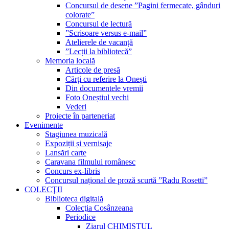
Concursul de desene ”Pagini fermecate, gânduri
colorate”
Concursul de lectură
”Scrisoare versus e-mail”
Atelierele de vacanță
”Lecții la bibliotecă”
Memoria locală
Articole de presă
Cărți cu referire la Onești
Din documentele vremii
Foto Oneștiul vechi
Vederi
Proiecte în parteneriat
Evenimente
Stagiunea muzicală
Expoziții și vernisaje
Lansări carte
Caravana filmului românesc
Concurs ex-libris
Concursul național de proză scurtă ”Radu Rosetti”
COLECŢII
Biblioteca digitală
Colecţia Cosânzeana
Periodice
Ziarul CHIMISTUL