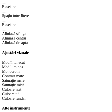
Resetare
Spațiu între litere
Resetare
Aliniază stânga
Aliniază centru
Aliniază dreapta
Ajustări vizuale
Mod întunecat
Mod luminos
Monocrom
Contrast mare
Saturație mare
Saturație mică
Culoare text
Culoare titlu
Culoare fundal
Alte instrumente