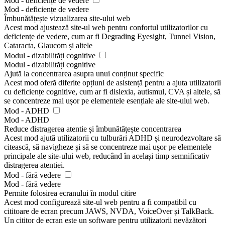
Mod - deficiențe de vedere
Mod - deficiențe de vedere
Îmbunătățește vizualizarea site-ului web
Acest mod ajustează site-ul web pentru confortul utilizatorilor cu
deficiențe de vedere, cum ar fi Degrading Eyesight, Tunnel Vision,
Cataracta, Glaucom și altele
Modul - dizabilități cognitive
Modul - dizabilități cognitive
Ajută la concentrarea asupra unui conținut specific
Acest mod oferă diferite opțiuni de asistență pentru a ajuta utilizatorii
cu deficiențe cognitive, cum ar fi dislexia, autismul, CVA și altele, să
se concentreze mai ușor pe elementele esențiale ale site-ului web.
Mod - ADHD
Mod - ADHD
Reduce distragerea atentie și îmbunătățește concentrarea
Acest mod ajută utilizatorii cu tulburări ADHD și neurodezvoltare să
citească, să navigheze și să se concentreze mai ușor pe elementele
principale ale site-ului web, reducând în același timp semnificativ
distragerea atentiei.
Mod - fără vedere
Mod - fără vedere
Permite folosirea ecranului în modul citire
Acest mod configurează site-ul web pentru a fi compatibil cu
cititoare de ecran precum JAWS, NVDA, VoiceOver și TalkBack.
Un cititor de ecran este un software pentru utilizatorii nevăzători