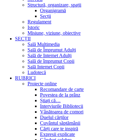
Structură, organizare, spații
Organigramă
Secții
Regulament
Istoric
Misiune, viziune, obiective
SECȚII
Sală Multimedia
Sală de Împrumut Adulți
Sală de Internet Adulți
Sală de împrumut Copii
Sală Internet Copii
Ludotecă
RUBRICI
Proiecte online
Recomandare de carte
Povestea de la prânz
Știați că…
Interviurile Bibliotecii
Vânătoarea de comori
Duelul cărților
Cuvântul săptămânii
Cărți care te inspiră
Expresii explicate
Gânduri celebre