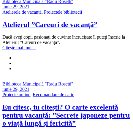
Biblioteca Municipală "Radu Rosetti"
iunie 29, 2021
Atelierele de vacanță
,
Proiectele bibliotecii
Atelierul ”Careuri de vacanță”
Dacă aveți copii pasionați de cuvinte încrucișate îi puteți înscrie la
Atelierul ”Careuri de vacanță”.
Citește mai mult...
Biblioteca Municipală "Radu Rosetti"
iunie 29, 2021
Proiecte online
,
Recomandare de carte
Eu citesc, tu citești? O carte excelentă
pentru vacanță: ”Secrete japoneze pentru
o viață lungă și fericită”