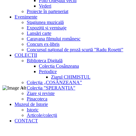
Foto Oneștiul vechi
Vederi
Proiecte în parteneriat
Evenimente
Stagiunea muzicală
Expoziții și vernisaje
Lansări carte
Caravana filmului românesc
Concurs ex-libris
Concursul național de proză scurtă ”Radu Rosetti”
COLECŢII
Biblioteca Digitală
Colecţia Cosânzeana
Periodice
Ziarul CHIMISTUL
Colecția „COSÂNZEANA”
Colecția ”SPERANȚIA”
Ziare și reviste
Pinacoteca
Muzeul de Istorie
Istoric
Articole/colecții
CONTACT