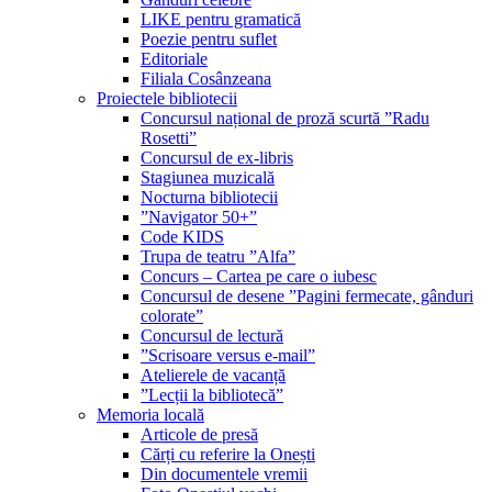
LIKE pentru gramatică
Poezie pentru suflet
Editoriale
Filiala Cosânzeana
Proiectele bibliotecii
Concursul național de proză scurtă ”Radu
Rosetti”
Concursul de ex-libris
Stagiunea muzicală
Nocturna bibliotecii
”Navigator 50+”
Code KIDS
Trupa de teatru ”Alfa”
Concurs – Cartea pe care o iubesc
Concursul de desene ”Pagini fermecate, gânduri
colorate”
Concursul de lectură
”Scrisoare versus e-mail”
Atelierele de vacanță
”Lecții la bibliotecă”
Memoria locală
Articole de presă
Cărți cu referire la Onești
Din documentele vremii