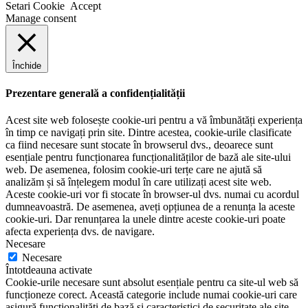
Setari Cookie
Accept
Manage consent
Închide
Prezentare generală a confidențialității
Acest site web folosește cookie-uri pentru a vă îmbunătăți experiența
în timp ce navigați prin site. Dintre acestea, cookie-urile clasificate
ca fiind necesare sunt stocate în browserul dvs., deoarece sunt
esențiale pentru funcționarea funcționalităților de bază ale site-ului
web. De asemenea, folosim cookie-uri terțe care ne ajută să
analizăm și să înțelegem modul în care utilizați acest site web.
Aceste cookie-uri vor fi stocate în browser-ul dvs. numai cu acordul
dumneavoastră. De asemenea, aveți opțiunea de a renunța la aceste
cookie-uri. Dar renunțarea la unele dintre aceste cookie-uri poate
afecta experiența dvs. de navigare.
Necesare
Necesare
Întotdeauna activate
Cookie-urile necesare sunt absolut esențiale pentru ca site-ul web să
funcționeze corect. Această categorie include numai cookie-uri care
asigură funcționalități de bază și caracteristici de securitate ale site-