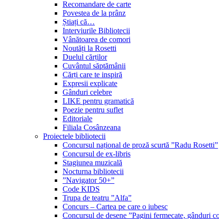
Recomandare de carte
Povestea de la prânz
Știați că…
Interviurile Bibliotecii
Vânătoarea de comori
Noutăți la Rosetti
Duelul cărților
Cuvântul săptămânii
Cărți care te inspiră
Expresii explicate
Gânduri celebre
LIKE pentru gramatică
Poezie pentru suflet
Editoriale
Filiala Cosânzeana
Proiectele bibliotecii
Concursul național de proză scurtă ”Radu Rosetti”
Concursul de ex-libris
Stagiunea muzicală
Nocturna bibliotecii
”Navigator 50+”
Code KIDS
Trupa de teatru ”Alfa”
Concurs – Cartea pe care o iubesc
Concursul de desene ”Pagini fermecate, gânduri co