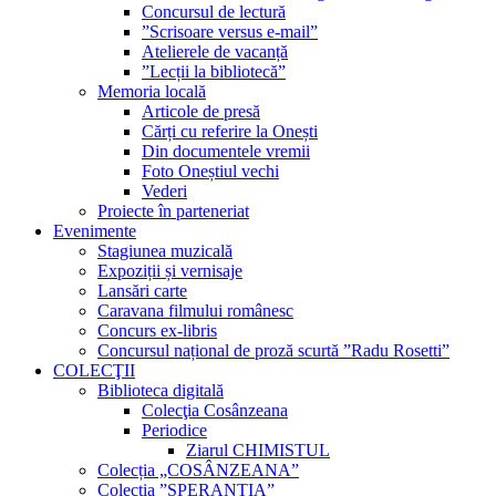
Concursul de lectură
”Scrisoare versus e-mail”
Atelierele de vacanță
”Lecții la bibliotecă”
Memoria locală
Articole de presă
Cărți cu referire la Onești
Din documentele vremii
Foto Oneștiul vechi
Vederi
Proiecte în parteneriat
Evenimente
Stagiunea muzicală
Expoziții și vernisaje
Lansări carte
Caravana filmului românesc
Concurs ex-libris
Concursul național de proză scurtă ”Radu Rosetti”
COLECŢII
Biblioteca digitală
Colecţia Cosânzeana
Periodice
Ziarul CHIMISTUL
Colecția „COSÂNZEANA”
Colecția ”SPERANȚIA”