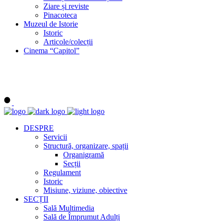
Ziare și reviste
Pinacoteca
Muzeul de Istorie
Istoric
Articole/colecții
Cinema “Capitol”
DESPRE
Servicii
Structură, organizare, spații
Organigramă
Secții
Regulament
Istoric
Misiune, viziune, obiective
SECȚII
Sală Multimedia
Sală de Împrumut Adulți