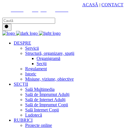
HUB CULTURAL ZONAL
ACASĂ
|
CONTACT
Youtube
Instagram
Facebook
DESPRE
Servicii
Structură, organizare, spații
Organigramă
Secții
Regulament
Istoric
Misiune, viziune, obiective
SECȚII
Sală Multimedia
Sală de Împrumut Adulți
Sală de Internet Adulți
Sală de împrumut Copii
Sală Internet Copii
Ludotecă
RUBRICI
Proiecte online