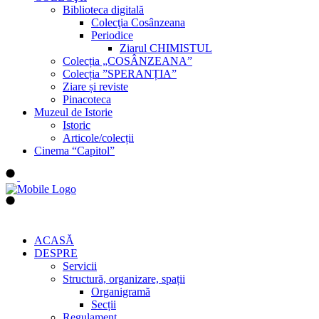
Biblioteca digitală
Colecţia Cosânzeana
Periodice
Ziarul CHIMISTUL
Colecția „COSÂNZEANA”
Colecția ”SPERANȚIA”
Ziare și reviste
Pinacoteca
Muzeul de Istorie
Istoric
Articole/colecții
Cinema “Capitol”
ACASĂ
DESPRE
Servicii
Structură, organizare, spații
Organigramă
Secții
Regulament