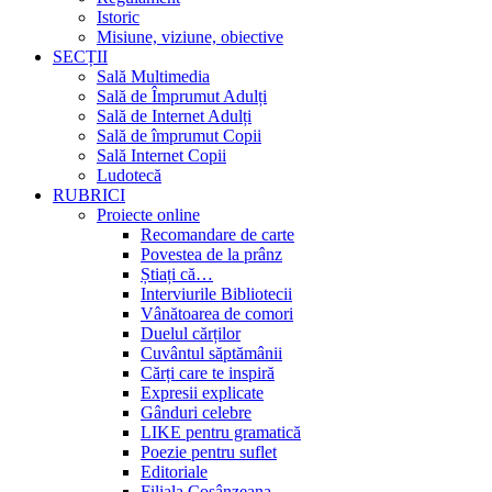
Istoric
Misiune, viziune, obiective
SECȚII
Sală Multimedia
Sală de Împrumut Adulți
Sală de Internet Adulți
Sală de împrumut Copii
Sală Internet Copii
Ludotecă
RUBRICI
Proiecte online
Recomandare de carte
Povestea de la prânz
Știați că…
Interviurile Bibliotecii
Vânătoarea de comori
Duelul cărților
Cuvântul săptămânii
Cărți care te inspiră
Expresii explicate
Gânduri celebre
LIKE pentru gramatică
Poezie pentru suflet
Editoriale
Filiala Cosânzeana