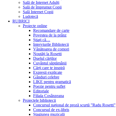
Sală de Internet Adulți
Sală de împrumut Copii
Sală Internet Copii
Ludotecă
RUBRICI
Proiecte online
Recomandare de carte
Povestea de la prânz
Știați că…
Interviurile Bibliotecii
Vânătoarea de comori
Noutăți la Rosetti
Duelul cărților
Cuvântul săptămânii
Cărți care te inspiră
Expresii explicate
Gânduri celebre
LIKE pentru gramatică
Poezie pentru suflet
Editoriale
Filiala Cosânzeana
Proiectele bibliotecii
Concursul național de proză scurtă ”Radu Rosetti”
Concursul de ex-libris
Stagiunea muzicală