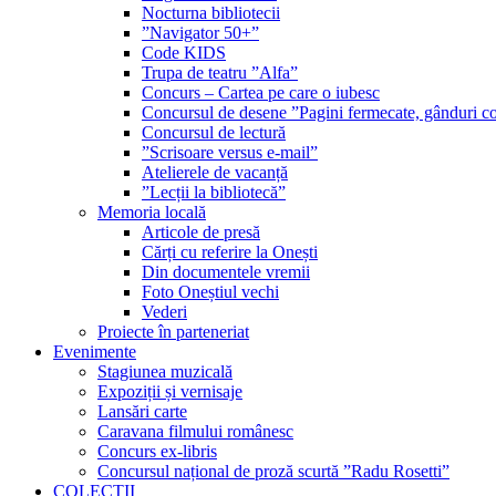
Nocturna bibliotecii
”Navigator 50+”
Code KIDS
Trupa de teatru ”Alfa”
Concurs – Cartea pe care o iubesc
Concursul de desene ”Pagini fermecate, gânduri co
Concursul de lectură
”Scrisoare versus e-mail”
Atelierele de vacanță
”Lecții la bibliotecă”
Memoria locală
Articole de presă
Cărți cu referire la Onești
Din documentele vremii
Foto Oneștiul vechi
Vederi
Proiecte în parteneriat
Evenimente
Stagiunea muzicală
Expoziții și vernisaje
Lansări carte
Caravana filmului românesc
Concurs ex-libris
Concursul național de proză scurtă ”Radu Rosetti”
COLECŢII