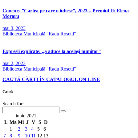
Concurs ”Cartea pe care o iubesc”, 2023 – Premiul II: Elena
Moraru
mai 3, 2023
Biblioteca Municipală "Radu Rosetti"
Expresii explicate: „a aduce la același numitor”
mai 2, 2023
Biblioteca Municipală "Radu Rosetti"
CAUTĂ CĂRȚI ÎN CATALOGUL ON-LINE
Caută
Search for:
iunie 2021
L
Ma
Mi
J
V
S
D
1
2
3
4
5
6
7
8
9
10
11
12
13