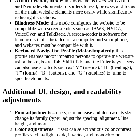
ADHD Friendly Mode:
this mode helps users with ADHD
and Neurodevelopmental disorders to read, browse, and focus
on the main website elements more easily while significantly
reducing distractions.
Blindness Mode:
this mode configures the website to be
compatible with screen-readers such as JAWS, NVDA,
VoiceOver, and TalkBack. A screen-reader is software for
blind users that is installed on a computer and smartphone,
and websites must be compatible with it.
Keyboard Navigation Profile (Motor-Impaired):
this
profile enables motor-impaired persons to operate the website
using the keyboard Tab, Shift+Tab, and the Enter keys. Users
can also use shortcuts such as “M” (menus), “H” (headings),
“F” (forms), “B” (buttons), and “G” (graphics) to jump to
specific elements.
Additional UI, design, and readability
adjustments
Font adjustments –
users, can increase and decrease its size,
change its family (type), adjust the spacing, alignment, line
height, and more.
Color adjustments –
users can select various color contrast
profiles such as light, dark, inverted, and monochrome.