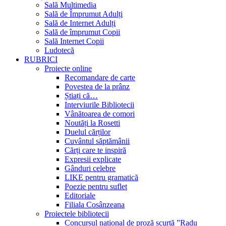
Sală Multimedia
Sală de Împrumut Adulți
Sală de Internet Adulți
Sală de împrumut Copii
Sală Internet Copii
Ludotecă
RUBRICI
Proiecte online
Recomandare de carte
Povestea de la prânz
Știați că…
Interviurile Bibliotecii
Vânătoarea de comori
Noutăți la Rosetti
Duelul cărților
Cuvântul săptămânii
Cărți care te inspiră
Expresii explicate
Gânduri celebre
LIKE pentru gramatică
Poezie pentru suflet
Editoriale
Filiala Cosânzeana
Proiectele bibliotecii
Concursul național de proză scurtă ”Radu