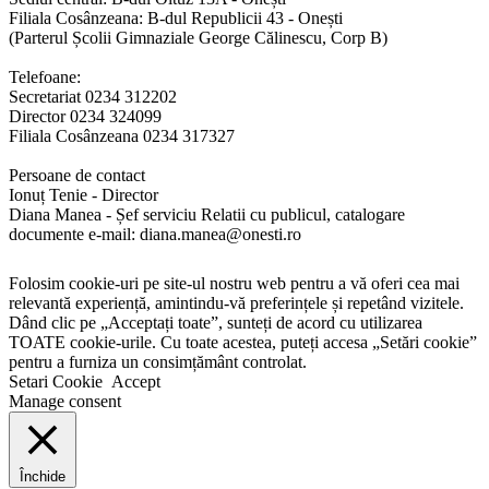
Filiala Cosânzeana: B-dul Republicii 43 - Onești
(Parterul Școlii Gimnaziale George Călinescu, Corp B)
Telefoane:
Secretariat 0234 312202
Director 0234 324099
Filiala Cosânzeana 0234 317327
Persoane de contact
Ionuț Tenie - Director
Diana Manea - Șef serviciu Relatii cu publicul, catalogare
documente e-mail: diana.manea@onesti.ro
Folosim cookie-uri pe site-ul nostru web pentru a vă oferi cea mai
relevantă experiență, amintindu-vă preferințele și repetând vizitele.
Dând clic pe „Acceptați toate”, sunteți de acord cu utilizarea
TOATE cookie-urile. Cu toate acestea, puteți accesa „Setări cookie”
pentru a furniza un consimțământ controlat.
Setari Cookie
Accept
Manage consent
Închide