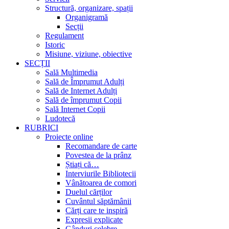
Structură, organizare, spații
Organigramă
Secții
Regulament
Istoric
Misiune, viziune, obiective
SECȚII
Sală Multimedia
Sală de Împrumut Adulți
Sală de Internet Adulți
Sală de împrumut Copii
Sală Internet Copii
Ludotecă
RUBRICI
Proiecte online
Recomandare de carte
Povestea de la prânz
Știați că…
Interviurile Bibliotecii
Vânătoarea de comori
Duelul cărților
Cuvântul săptămânii
Cărți care te inspiră
Expresii explicate
Gânduri celebre