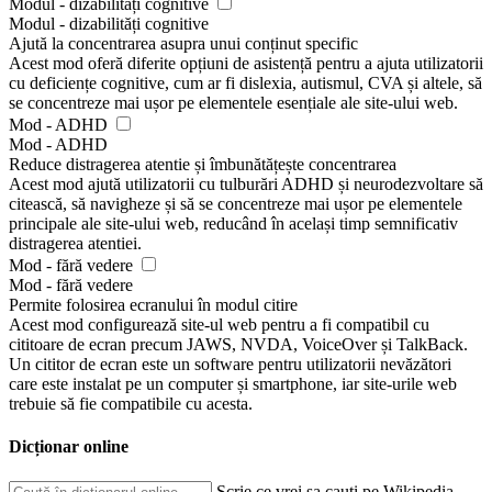
Modul - dizabilități cognitive
Modul - dizabilități cognitive
Ajută la concentrarea asupra unui conținut specific
Acest mod oferă diferite opțiuni de asistență pentru a ajuta utilizatorii
cu deficiențe cognitive, cum ar fi dislexia, autismul, CVA și altele, să
se concentreze mai ușor pe elementele esențiale ale site-ului web.
Mod - ADHD
Mod - ADHD
Reduce distragerea atentie și îmbunătățește concentrarea
Acest mod ajută utilizatorii cu tulburări ADHD și neurodezvoltare să
citească, să navigheze și să se concentreze mai ușor pe elementele
principale ale site-ului web, reducând în același timp semnificativ
distragerea atentiei.
Mod - fără vedere
Mod - fără vedere
Permite folosirea ecranului în modul citire
Acest mod configurează site-ul web pentru a fi compatibil cu
cititoare de ecran precum JAWS, NVDA, VoiceOver și TalkBack.
Un cititor de ecran este un software pentru utilizatorii nevăzători
care este instalat pe un computer și smartphone, iar site-urile web
trebuie să fie compatibile cu acesta.
Dicționar online
Scrie ce vrei sa cauți pe Wikipedia