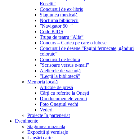
Rosetti”
Concursul de ex-libris
Stagiunea muzicală
Nocturna bibliotecii
”Navigator 50+”
Code KIDS
Trupa de teatru ”Alfa”
Concurs – Cartea pe care o iubesc
Concursul de desene ”Pagini fermecate, gânduri
colorate”
Concursul de lectură
”Scrisoare versus e-mail”
Atelierele de vacanță
”Lecții la bibliotecă”
Memoria locală
Articole de presă
Cărți cu referire la Onești
Din documentele vremii
Foto Oneștiul vechi
Vederi
Proiecte în parteneriat
Evenimente
Stagiunea muzicală
Expoziții și vernisaje
Lansări carte