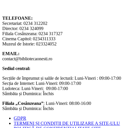
TELEFOANE:
Secretariat: 0234 312202
Director: 0234 324099
Filiala Cosânzeana: 0234 317327
Cinema Capitol: 0234311333
Muzeul de Istorie: 023324052
EMAIL:
contact@bibliotecaonesti.ro
Sediul central:
Secțiile de împrumut și salile de lectură: Luni-Vineri : 09:00-17:00
Secția de Internet: Luni-Vineri: 09:00-17:00
Ludoteca: Luni-Vineri: 09:00-17:00
Sâmbăta și Duminica: Închis
Filiala „Cosânzeana”
: Luni-Vineri: 08:00-16:00
Sâmbăta și Duminica: Închis
GDPR
TERMENI ȘI CONDIȚII DE UTILIZARE A SITE-ULU