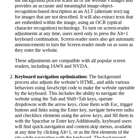
the background process scans all of the website’s images and
provides an accurate and meaningful image-object-
recognition-based description as an ALT (alternate text) tag
for images that are not described. It will also extract texts that
are embedded within the image, using an OCR (optical
character recognition) technology. To turn on screen-reader
adjustments at any time, users need only to press the Alt+1
keyboard combination. Screen-reader users also get automatic
announcements to turn the Screen-reader mode on as soon as
they enter the website.
These adjustments are compatible with all popular screen
readers, including JAWS and NVDA.
Keyboard navigation optimization:
The background
process also adjusts the website’s HTML, and adds various
behaviors using JavaScript code to make the website operable
by the keyboard. This includes the ability to navigate the
website using the Tab and Shift+Tab keys, operate
dropdowns with the arrow keys, close them with Esc, trigger
buttons and links using the Enter key, navigate between radio
and checkbox elements using the arrow keys, and fill them in
with the Spacebar or Enter key.Additionally, keyboard users
will find quick-navigation and content-skip menus, available
at any time by clicking Alt+1, or as the first elements of the
site while navigating with the keyboard. The background