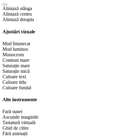
Aliniază stânga
Aliniază centru
Aliniază dreapta
Ajustări vizuale
Mod întunecat
Mod luminos
Monocrom
Contrast mare
Saturație mare
Saturație mică
Culoare text
Culoare titlu
Culoare fundal
Alte instrumente
Fară sunet
Ascunde imaginile
Tastatură virtuală
Ghid de citire
Fără animații