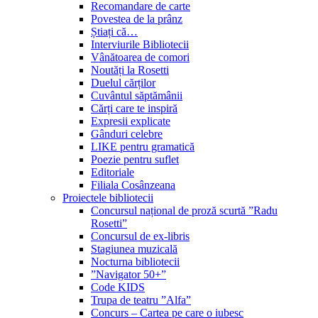
Recomandare de carte
Povestea de la prânz
Știați că…
Interviurile Bibliotecii
Vânătoarea de comori
Noutăți la Rosetti
Duelul cărților
Cuvântul săptămânii
Cărți care te inspiră
Expresii explicate
Gânduri celebre
LIKE pentru gramatică
Poezie pentru suflet
Editoriale
Filiala Cosânzeana
Proiectele bibliotecii
Concursul național de proză scurtă ”Radu
Rosetti”
Concursul de ex-libris
Stagiunea muzicală
Nocturna bibliotecii
”Navigator 50+”
Code KIDS
Trupa de teatru ”Alfa”
Concurs – Cartea pe care o iubesc