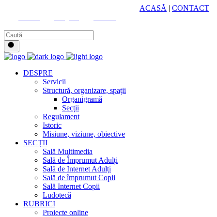
HUB CULTURAL ZONAL
ACASĂ
|
CONTACT
Youtube
Instagram
Facebook
DESPRE
Servicii
Structură, organizare, spații
Organigramă
Secții
Regulament
Istoric
Misiune, viziune, obiective
SECȚII
Sală Multimedia
Sală de Împrumut Adulți
Sală de Internet Adulți
Sală de împrumut Copii
Sală Internet Copii
Ludotecă
RUBRICI
Proiecte online