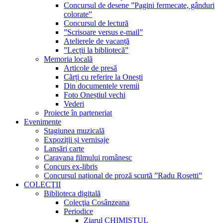
Concursul de desene ”Pagini fermecate, gânduri
colorate”
Concursul de lectură
”Scrisoare versus e-mail”
Atelierele de vacanță
”Lecții la bibliotecă”
Memoria locală
Articole de presă
Cărți cu referire la Onești
Din documentele vremii
Foto Oneștiul vechi
Vederi
Proiecte în parteneriat
Evenimente
Stagiunea muzicală
Expoziții și vernisaje
Lansări carte
Caravana filmului românesc
Concurs ex-libris
Concursul național de proză scurtă ”Radu Rosetti”
COLECŢII
Biblioteca digitală
Colecţia Cosânzeana
Periodice
Ziarul CHIMISTUL