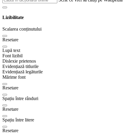
Lizibilitate
Scalarea conținutului
Resetare
Lupă text
Font lizibil
Dislexie prietenos
Evidențiază titlurile
Evidențiază legăturile
Mărime font
Resetare
Spațiu între rânduri
Resetare
Spațiu între litere
Resetare