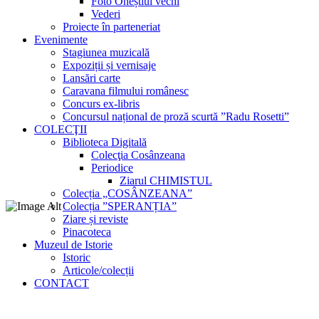
Foto Oneștiul vechi
Vederi
Proiecte în parteneriat
Evenimente
Stagiunea muzicală
Expoziții și vernisaje
Lansări carte
Caravana filmului românesc
Concurs ex-libris
Concursul național de proză scurtă ”Radu Rosetti”
COLECŢII
Biblioteca Digitală
Colecţia Cosânzeana
Periodice
Ziarul CHIMISTUL
Colecția „COSÂNZEANA”
Colecția ”SPERANȚIA”
Ziare și reviste
Pinacoteca
Muzeul de Istorie
Istoric
Articole/colecții
CONTACT