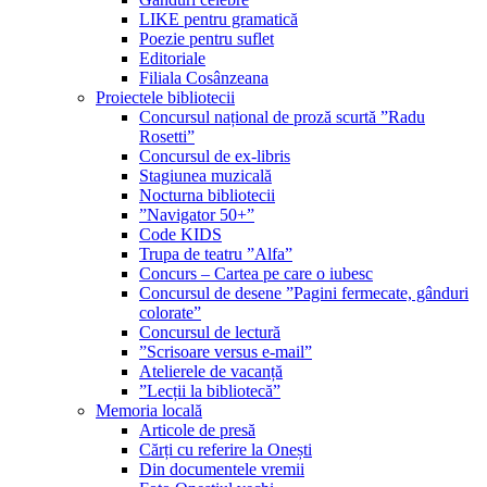
LIKE pentru gramatică
Poezie pentru suflet
Editoriale
Filiala Cosânzeana
Proiectele bibliotecii
Concursul național de proză scurtă ”Radu
Rosetti”
Concursul de ex-libris
Stagiunea muzicală
Nocturna bibliotecii
”Navigator 50+”
Code KIDS
Trupa de teatru ”Alfa”
Concurs – Cartea pe care o iubesc
Concursul de desene ”Pagini fermecate, gânduri
colorate”
Concursul de lectură
”Scrisoare versus e-mail”
Atelierele de vacanță
”Lecții la bibliotecă”
Memoria locală
Articole de presă
Cărți cu referire la Onești
Din documentele vremii