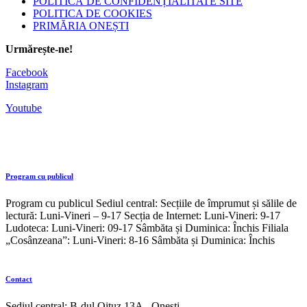
POLITICĂ DE CONFIDENȚIALITATE SITE
POLITICA DE COOKIES
PRIMĂRIA ONEȘTI
Urmărește-ne!
Facebook
Instagram
Youtube
Program cu publicul
Program cu publicul Sediul central: Secțiile de împrumut și sălile de
lectură: Luni-Vineri – 9-17 Secția de Internet: Luni-Vineri: 9-17
Ludoteca: Luni-Vineri: 09-17 Sâmbăta și Duminica: Închis Filiala
„Cosânzeana”: Luni-Vineri: 8-16 Sâmbăta și Duminica: Închis
Contact
Sediul central: B-dul Oituz 13A - Onești