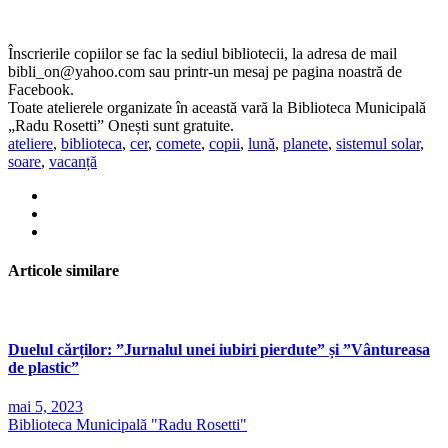
Înscrierile copiilor se fac la sediul bibliotecii, la adresa de mail
bibli_on@yahoo.com sau printr-un mesaj pe pagina noastră de
Facebook.
Toate atelierele organizate în această vară la
Biblioteca Municipală
„Radu Rosetti” Onești
sunt gratuite.
ateliere
,
biblioteca
,
cer
,
comete
,
copii
,
lună
,
planete
,
sistemul solar
,
soare
,
vacanță
Articole similare
Duelul cărților: ”Jurnalul unei iubiri pierdute” și ”Vântureasa
de plastic”
mai 5, 2023
Biblioteca Municipală "Radu Rosetti"