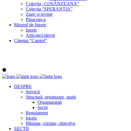
Colecția „COSÂNZEANA”
Colecția ”SPERANȚIA”
Ziare și reviste
Pinacoteca
Muzeul de Istorie
Istoric
Articole/colecții
Cinema “Capitol”
DESPRE
Servicii
Structură, organizare, spații
Organigramă
Secții
Regulament
Istoric
Misiune, viziune, obiective
SECȚII