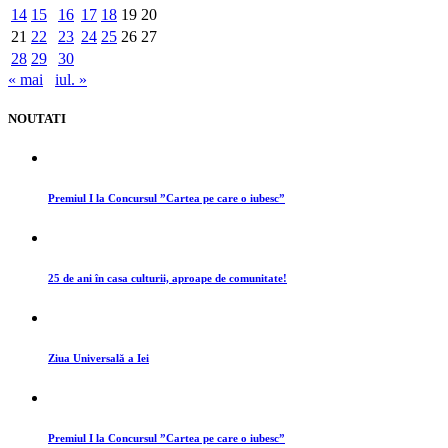
14
15
16
17
18
19
20
21
22
23
24
25
26
27
28
29
30
« mai
iul. »
NOUTATI
Premiul I la Concursul ”Cartea pe care o iubesc”
25 de ani în casa culturii, aproape de comunitate!
Ziua Universală a Iei
Premiul I la Concursul ”Cartea pe care o iubesc”