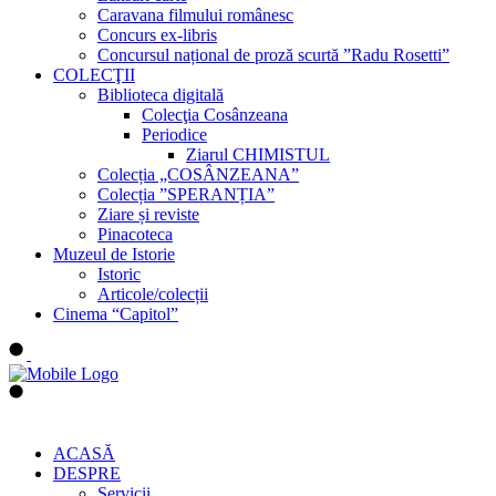
Caravana filmului românesc
Concurs ex-libris
Concursul național de proză scurtă ”Radu Rosetti”
COLECŢII
Biblioteca digitală
Colecţia Cosânzeana
Periodice
Ziarul CHIMISTUL
Colecția „COSÂNZEANA”
Colecția ”SPERANȚIA”
Ziare și reviste
Pinacoteca
Muzeul de Istorie
Istoric
Articole/colecții
Cinema “Capitol”
ACASĂ
DESPRE
Servicii