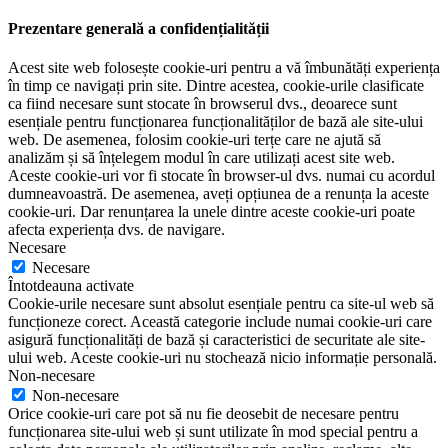
Prezentare generală a confidențialității
Acest site web folosește cookie-uri pentru a vă îmbunătăți experiența
în timp ce navigați prin site. Dintre acestea, cookie-urile clasificate
ca fiind necesare sunt stocate în browserul dvs., deoarece sunt
esențiale pentru funcționarea funcționalităților de bază ale site-ului
web. De asemenea, folosim cookie-uri terțe care ne ajută să
analizăm și să înțelegem modul în care utilizați acest site web.
Aceste cookie-uri vor fi stocate în browser-ul dvs. numai cu acordul
dumneavoastră. De asemenea, aveți opțiunea de a renunța la aceste
cookie-uri. Dar renunțarea la unele dintre aceste cookie-uri poate
afecta experiența dvs. de navigare.
Necesare
Necesare
Întotdeauna activate
Cookie-urile necesare sunt absolut esențiale pentru ca site-ul web să
funcționeze corect. Această categorie include numai cookie-uri care
asigură funcționalități de bază și caracteristici de securitate ale site-
ului web. Aceste cookie-uri nu stochează nicio informație personală.
Non-necesare
Non-necesare
Orice cookie-uri care pot să nu fie deosebit de necesare pentru
funcționarea site-ului web și sunt utilizate în mod special pentru a