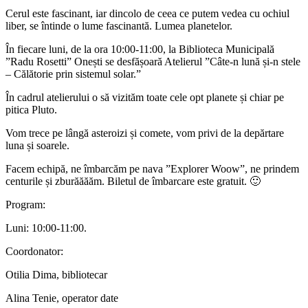
Cerul este fascinant, iar dincolo de ceea ce putem vedea cu ochiul
liber, se întinde o lume fascinantă. Lumea planetelor.
În fiecare luni, de la ora 10:00-11:00, la Biblioteca Municipală
”Radu Rosetti” Onești se desfășoară Atelierul ”Câte-n lună și-n stele
– Călătorie prin sistemul solar.”
În cadrul atelierului o să vizităm toate cele opt planete și chiar pe
pitica Pluto.
Vom trece pe lângă asteroizi și comete, vom privi de la depărtare
luna și soarele.
Facem echipă, ne îmbarcăm pe nava ”Explorer Woow”, ne prindem
centurile și zburăăăăm. Biletul de îmbarcare este gratuit. 🙂
Program:
Luni: 10:00-11:00.
Coordonator:
Otilia Dima, bibliotecar
Alina Tenie, operator date