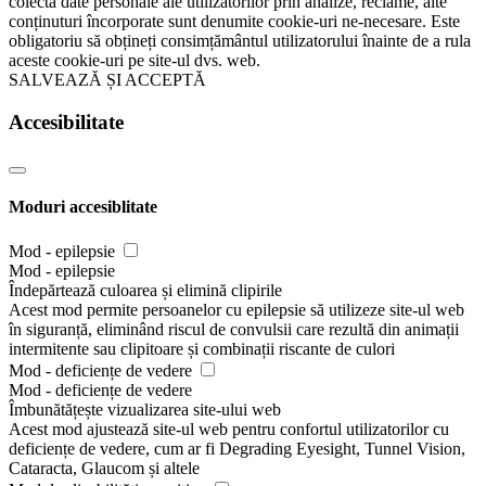
colecta date personale ale utilizatorilor prin analize, reclame, alte
conținuturi încorporate sunt denumite cookie-uri ne-necesare. Este
obligatoriu să obțineți consimțământul utilizatorului înainte de a rula
aceste cookie-uri pe site-ul dvs. web.
SALVEAZĂ ȘI ACCEPTĂ
Accesibilitate
Moduri accesiblitate
Mod - epilepsie
Mod - epilepsie
Îndepărtează culoarea și elimină clipirile
Acest mod permite persoanelor cu epilepsie să utilizeze site-ul web
în siguranță, eliminând riscul de convulsii care rezultă din animații
intermitente sau clipitoare și combinații riscante de culori
Mod - deficiențe de vedere
Mod - deficiențe de vedere
Îmbunătățește vizualizarea site-ului web
Acest mod ajustează site-ul web pentru confortul utilizatorilor cu
deficiențe de vedere, cum ar fi Degrading Eyesight, Tunnel Vision,
Cataracta, Glaucom și altele