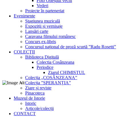
Foto Oneștiul vechi
Vederi
Proiecte în parteneriat
Evenimente
Stagiunea muzicală
Expoziții și vernisaje
Lansări carte
Caravana filmului românesc
Concurs ex-libris
Concursul național de proză scurtă ”Radu Rosetti”
COLECŢII
Biblioteca Digitală
Colecţia Cosânzeana
Periodice
Ziarul CHIMISTUL
Colecția „COSÂNZEANA”
Colecția ”SPERANȚIA”
Ziare și reviste
Pinacoteca
Muzeul de Istorie
Istoric
Articole/colecții
CONTACT