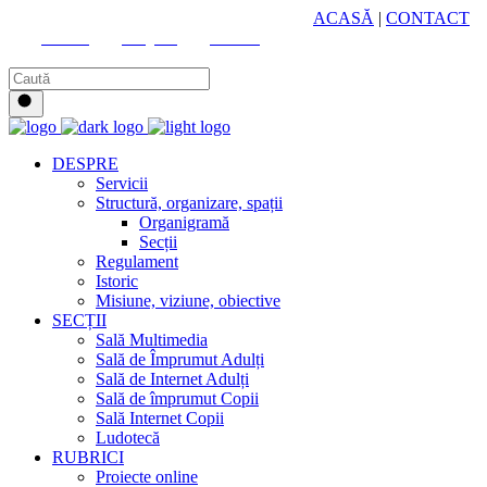
HUB CULTURAL ZONAL
ACASĂ
|
CONTACT
Youtube
Instagram
Facebook
DESPRE
Servicii
Structură, organizare, spații
Organigramă
Secții
Regulament
Istoric
Misiune, viziune, obiective
SECȚII
Sală Multimedia
Sală de Împrumut Adulți
Sală de Internet Adulți
Sală de împrumut Copii
Sală Internet Copii
Ludotecă
RUBRICI
Proiecte online