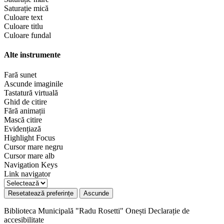
Saturație mică
Culoare text
Culoare titlu
Culoare fundal
Alte instrumente
Fară sunet
Ascunde imaginile
Tastatură virtuală
Ghid de citire
Fără animații
Mască citire
Evidențiază
Highlight Focus
Cursor mare negru
Cursor mare alb
Navigation Keys
Link navigator
Resetatează preferințe
Ascunde
Biblioteca Municipală "Radu Rosetti" Onești
Declarație de
accesibilitate