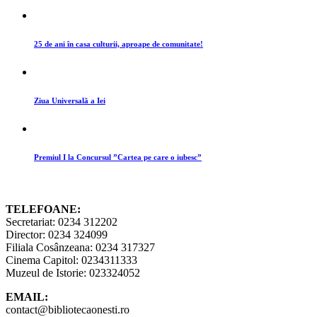
25 de ani în casa culturii, aproape de comunitate!
Ziua Universală a Iei
Premiul I la Concursul ”Cartea pe care o iubesc”
TELEFOANE:
Secretariat: 0234 312202
Director: 0234 324099
Filiala Cosânzeana: 0234 317327
Cinema Capitol: 0234311333
Muzeul de Istorie: 023324052
EMAIL:
contact@bibliotecaonesti.ro