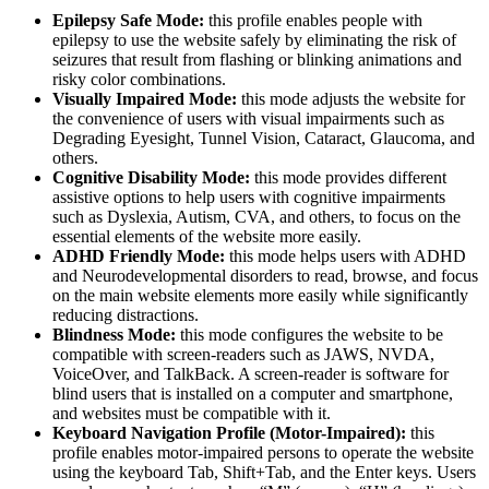
Epilepsy Safe Mode:
this profile enables people with
epilepsy to use the website safely by eliminating the risk of
seizures that result from flashing or blinking animations and
risky color combinations.
Visually Impaired Mode:
this mode adjusts the website for
the convenience of users with visual impairments such as
Degrading Eyesight, Tunnel Vision, Cataract, Glaucoma, and
others.
Cognitive Disability Mode:
this mode provides different
assistive options to help users with cognitive impairments
such as Dyslexia, Autism, CVA, and others, to focus on the
essential elements of the website more easily.
ADHD Friendly Mode:
this mode helps users with ADHD
and Neurodevelopmental disorders to read, browse, and focus
on the main website elements more easily while significantly
reducing distractions.
Blindness Mode:
this mode configures the website to be
compatible with screen-readers such as JAWS, NVDA,
VoiceOver, and TalkBack. A screen-reader is software for
blind users that is installed on a computer and smartphone,
and websites must be compatible with it.
Keyboard Navigation Profile (Motor-Impaired):
this
profile enables motor-impaired persons to operate the website
using the keyboard Tab, Shift+Tab, and the Enter keys. Users