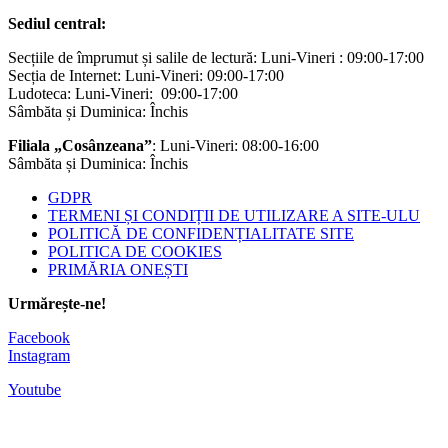
Sediul central:
Secțiile de împrumut și salile de lectură: Luni-Vineri : 09:00-17:00
Secția de Internet: Luni-Vineri: 09:00-17:00
Ludoteca: Luni-Vineri: 09:00-17:00
Sâmbăta și Duminica: Închis
Filiala „Cosânzeana”
: Luni-Vineri: 08:00-16:00
Sâmbăta și Duminica: Închis
GDPR
TERMENI ȘI CONDIȚII DE UTILIZARE A SITE-ULU
POLITICĂ DE CONFIDENȚIALITATE SITE
POLITICA DE COOKIES
PRIMĂRIA ONEȘTI
Urmărește-ne!
Facebook
Instagram
Youtube