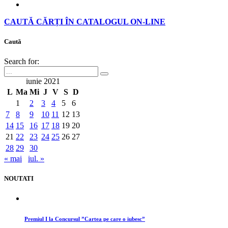
CAUTĂ CĂRȚI ÎN CATALOGUL ON-LINE
Caută
Search for:
iunie 2021
L
Ma
Mi
J
V
S
D
1
2
3
4
5
6
7
8
9
10
11
12
13
14
15
16
17
18
19
20
21
22
23
24
25
26
27
28
29
30
« mai
iul. »
NOUTATI
Premiul I la Concursul ”Cartea pe care o iubesc”