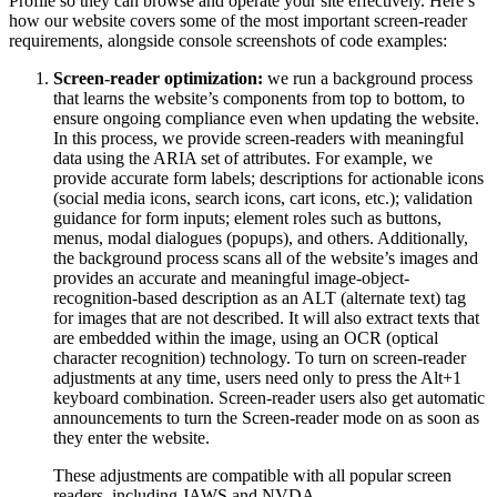
Profile so they can browse and operate your site effectively. Here’s
how our website covers some of the most important screen-reader
requirements, alongside console screenshots of code examples:
Screen-reader optimization:
we run a background process
that learns the website’s components from top to bottom, to
ensure ongoing compliance even when updating the website.
In this process, we provide screen-readers with meaningful
data using the ARIA set of attributes. For example, we
provide accurate form labels; descriptions for actionable icons
(social media icons, search icons, cart icons, etc.); validation
guidance for form inputs; element roles such as buttons,
menus, modal dialogues (popups), and others. Additionally,
the background process scans all of the website’s images and
provides an accurate and meaningful image-object-
recognition-based description as an ALT (alternate text) tag
for images that are not described. It will also extract texts that
are embedded within the image, using an OCR (optical
character recognition) technology. To turn on screen-reader
adjustments at any time, users need only to press the Alt+1
keyboard combination. Screen-reader users also get automatic
announcements to turn the Screen-reader mode on as soon as
they enter the website.
These adjustments are compatible with all popular screen
readers, including JAWS and NVDA.