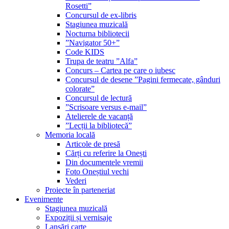
Rosetti”
Concursul de ex-libris
Stagiunea muzicală
Nocturna bibliotecii
”Navigator 50+”
Code KIDS
Trupa de teatru ”Alfa”
Concurs – Cartea pe care o iubesc
Concursul de desene ”Pagini fermecate, gânduri
colorate”
Concursul de lectură
”Scrisoare versus e-mail”
Atelierele de vacanță
”Lecții la bibliotecă”
Memoria locală
Articole de presă
Cărți cu referire la Onești
Din documentele vremii
Foto Oneștiul vechi
Vederi
Proiecte în parteneriat
Evenimente
Stagiunea muzicală
Expoziții și vernisaje
Lansări carte