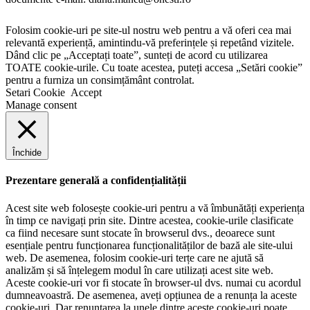
Folosim cookie-uri pe site-ul nostru web pentru a vă oferi cea mai
relevantă experiență, amintindu-vă preferințele și repetând vizitele.
Dând clic pe „Acceptați toate”, sunteți de acord cu utilizarea
TOATE cookie-urile. Cu toate acestea, puteți accesa „Setări cookie”
pentru a furniza un consimțământ controlat.
Setari Cookie
Accept
Manage consent
Închide
Prezentare generală a confidențialității
Acest site web folosește cookie-uri pentru a vă îmbunătăți experiența
în timp ce navigați prin site. Dintre acestea, cookie-urile clasificate
ca fiind necesare sunt stocate în browserul dvs., deoarece sunt
esențiale pentru funcționarea funcționalităților de bază ale site-ului
web. De asemenea, folosim cookie-uri terțe care ne ajută să
analizăm și să înțelegem modul în care utilizați acest site web.
Aceste cookie-uri vor fi stocate în browser-ul dvs. numai cu acordul
dumneavoastră. De asemenea, aveți opțiunea de a renunța la aceste
cookie-uri. Dar renunțarea la unele dintre aceste cookie-uri poate