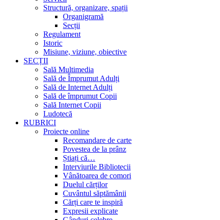
Structură, organizare, spații
Organigramă
Secții
Regulament
Istoric
Misiune, viziune, obiective
SECȚII
Sală Multimedia
Sală de Împrumut Adulți
Sală de Internet Adulți
Sală de împrumut Copii
Sală Internet Copii
Ludotecă
RUBRICI
Proiecte online
Recomandare de carte
Povestea de la prânz
Știați că…
Interviurile Bibliotecii
Vânătoarea de comori
Duelul cărților
Cuvântul săptămânii
Cărți care te inspiră
Expresii explicate
Gânduri celebre