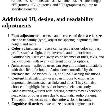
can also use shortcuts such as “M” (menus), “H” (headings),
“F” (forms), “B” (buttons), and “G” (graphics) to jump to
specific elements.
Additional UI, design, and readability
adjustments
Font adjustments –
users, can increase and decrease its size,
change its family (type), adjust the spacing, alignment, line
height, and more.
Color adjustments –
users can select various color contrast
profiles such as light, dark, inverted, and monochrome.
Additionally, users can swap color schemes of titles, texts, and
backgrounds, with over 7 different coloring options.
Animations –
epileptic users can stop all running animations
with the click of a button. Animations controlled by the
interface include videos, GIFs, and CSS flashing transitions.
Content highlighting –
users can choose to emphasize
important elements such as links and titles. They can also
choose to highlight focused or hovered elements only.
Audio muting –
users with hearing devices may experience
headaches or other issues due to automatic audio playing.
This option lets users mute the entire website instantly.
Cognitive disorders –
we utilize a search engine that is