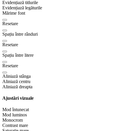
Evidențiază titlurile
Evidențiază legăturile
Mărime font
Resetare
Spațiu între rânduri
Resetare
Spațiu între litere
Resetare
Aliniază stânga
Aliniază centru
Aliniază dreapta
Ajustări vizuale
Mod întunecat
Mod luminos
Monocrom
Contrast mare
Saturație mare