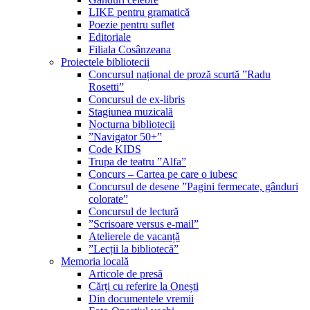
LIKE pentru gramatică
Poezie pentru suflet
Editoriale
Filiala Cosânzeana
Proiectele bibliotecii
Concursul național de proză scurtă ”Radu
Rosetti”
Concursul de ex-libris
Stagiunea muzicală
Nocturna bibliotecii
”Navigator 50+”
Code KIDS
Trupa de teatru ”Alfa”
Concurs – Cartea pe care o iubesc
Concursul de desene ”Pagini fermecate, gânduri
colorate”
Concursul de lectură
”Scrisoare versus e-mail”
Atelierele de vacanță
”Lecții la bibliotecă”
Memoria locală
Articole de presă
Cărți cu referire la Onești
Din documentele vremii