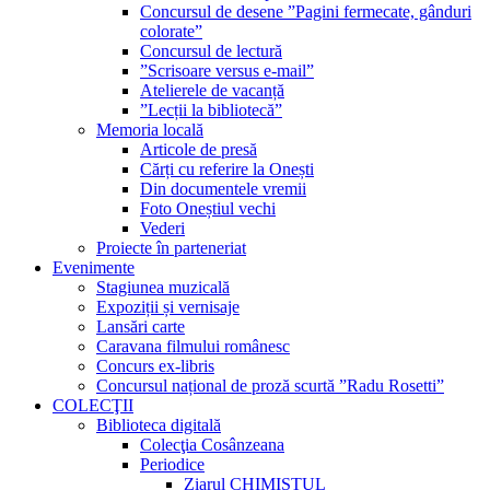
Concursul de desene ”Pagini fermecate, gânduri
colorate”
Concursul de lectură
”Scrisoare versus e-mail”
Atelierele de vacanță
”Lecții la bibliotecă”
Memoria locală
Articole de presă
Cărți cu referire la Onești
Din documentele vremii
Foto Oneștiul vechi
Vederi
Proiecte în parteneriat
Evenimente
Stagiunea muzicală
Expoziții și vernisaje
Lansări carte
Caravana filmului românesc
Concurs ex-libris
Concursul național de proză scurtă ”Radu Rosetti”
COLECŢII
Biblioteca digitală
Colecţia Cosânzeana
Periodice
Ziarul CHIMISTUL