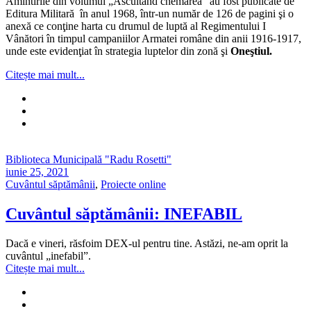
Amintirile din volumul „Ascultând chemarea” au fost publicate de
Editura Militară în anul 1968, într-un număr de 126 de pagini şi o
anexă ce conţine harta cu drumul de luptă al Regimentului I
Vânători în timpul campaniilor Armatei române din anii 1916-1917,
unde este evidenţiat în strategia luptelor din zonă şi
Oneştiul.
Citește mai mult...
Biblioteca Municipală "Radu Rosetti"
iunie 25, 2021
Cuvântul săptămânii
,
Proiecte online
Cuvântul săptămânii: INEFABIL
Dacă e vineri, răsfoim DEX-ul pentru tine. Astăzi, ne-am oprit la
cuvântul „inefabil”.
Citește mai mult...