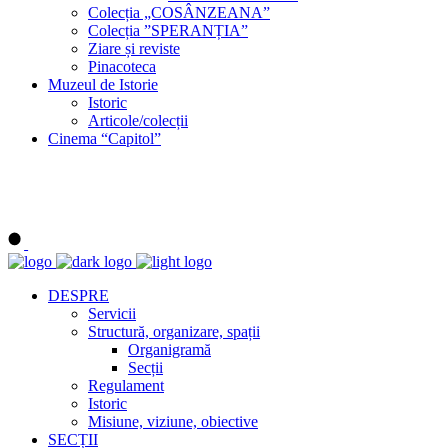
Colecția „COSÂNZEANA”
Colecția ”SPERANȚIA”
Ziare și reviste
Pinacoteca
Muzeul de Istorie
Istoric
Articole/colecții
Cinema “Capitol”
DESPRE
Servicii
Structură, organizare, spații
Organigramă
Secții
Regulament
Istoric
Misiune, viziune, obiective
SECȚII