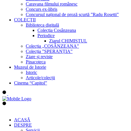
Caravana filmului românesc
Concurs ex-libris
Concursul național de proză scurtă ”Radu Rosetti”
COLECŢII
Biblioteca digitală
Colecţia Cosânzeana
Periodice
Ziarul CHIMISTUL
Colecția „COSÂNZEANA”
Colecția ”SPERANȚIA”
Ziare și reviste
Pinacoteca
Muzeul de Istorie
Istoric
Articole/colecții
Cinema “Capitol”
ACASĂ
DESPRE
Servicii