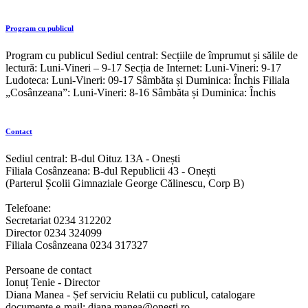
Program cu publicul
Program cu publicul Sediul central: Secțiile de împrumut și sălile de
lectură: Luni-Vineri – 9-17 Secția de Internet: Luni-Vineri: 9-17
Ludoteca: Luni-Vineri: 09-17 Sâmbăta și Duminica: Închis Filiala
„Cosânzeana”: Luni-Vineri: 8-16 Sâmbăta și Duminica: Închis
Contact
Sediul central: B-dul Oituz 13A - Onești
Filiala Cosânzeana: B-dul Republicii 43 - Onești
(Parterul Școlii Gimnaziale George Călinescu, Corp B)
Telefoane:
Secretariat 0234 312202
Director 0234 324099
Filiala Cosânzeana 0234 317327
Persoane de contact
Ionuț Tenie - Director
Diana Manea - Șef serviciu Relatii cu publicul, catalogare
documente e-mail: diana.manea@onesti.ro