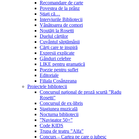
Recomandare de carte
Povestea de la prânz
Știați că…
Interviurile Bibliotecii
Vânătoarea de comori
Noutăți la Rosetti
Duelul cărților
Cuvântul săptămânii
Cărți care te inspiră
Expresii explicate
Gânduri celebre
LIKE pentru gramatică
Poezie pentru suflet
Editoriale
Filiala Cosânzeana
Proiectele bibliotecii
Concursul național de proză scurtă ”Radu
Rosetti”
Concursul de ex-libris
Stagiunea muzicală
Nocturna bibliotecii
”Navigator 50+”
Code KIDS
Trupa de teatru ”Alfa”
Concurs – Cartea pe care o iubesc