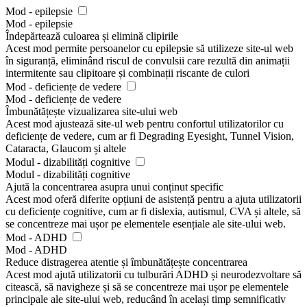
Mod - epilepsie
Mod - epilepsie
Îndepărtează culoarea și elimină clipirile
Acest mod permite persoanelor cu epilepsie să utilizeze site-ul web
în siguranță, eliminând riscul de convulsii care rezultă din animații
intermitente sau clipitoare și combinații riscante de culori
Mod - deficiențe de vedere
Mod - deficiențe de vedere
Îmbunătățește vizualizarea site-ului web
Acest mod ajustează site-ul web pentru confortul utilizatorilor cu
deficiențe de vedere, cum ar fi Degrading Eyesight, Tunnel Vision,
Cataracta, Glaucom și altele
Modul - dizabilități cognitive
Modul - dizabilități cognitive
Ajută la concentrarea asupra unui conținut specific
Acest mod oferă diferite opțiuni de asistență pentru a ajuta utilizatorii
cu deficiențe cognitive, cum ar fi dislexia, autismul, CVA și altele, să
se concentreze mai ușor pe elementele esențiale ale site-ului web.
Mod - ADHD
Mod - ADHD
Reduce distragerea atentie și îmbunătățește concentrarea
Acest mod ajută utilizatorii cu tulburări ADHD și neurodezvoltare să
citească, să navigheze și să se concentreze mai ușor pe elementele
principale ale site-ului web, reducând în același timp semnificativ