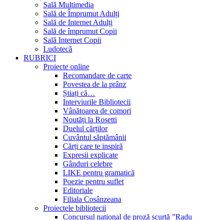
Sală Multimedia
Sală de Împrumut Adulți
Sală de Internet Adulți
Sală de împrumut Copii
Sală Internet Copii
Ludotecă
RUBRICI
Proiecte online
Recomandare de carte
Povestea de la prânz
Știați că…
Interviurile Bibliotecii
Vânătoarea de comori
Noutăți la Rosetti
Duelul cărților
Cuvântul săptămânii
Cărți care te inspiră
Expresii explicate
Gânduri celebre
LIKE pentru gramatică
Poezie pentru suflet
Editoriale
Filiala Cosânzeana
Proiectele bibliotecii
Concursul național de proză scurtă ”Radu