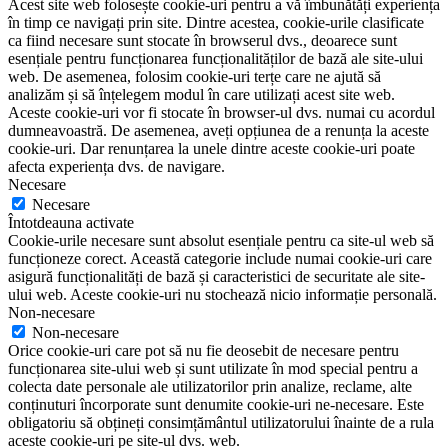
Acest site web folosește cookie-uri pentru a vă îmbunătăți experiența
în timp ce navigați prin site. Dintre acestea, cookie-urile clasificate
ca fiind necesare sunt stocate în browserul dvs., deoarece sunt
esențiale pentru funcționarea funcționalităților de bază ale site-ului
web. De asemenea, folosim cookie-uri terțe care ne ajută să
analizăm și să înțelegem modul în care utilizați acest site web.
Aceste cookie-uri vor fi stocate în browser-ul dvs. numai cu acordul
dumneavoastră. De asemenea, aveți opțiunea de a renunța la aceste
cookie-uri. Dar renunțarea la unele dintre aceste cookie-uri poate
afecta experiența dvs. de navigare.
Necesare
Necesare
Întotdeauna activate
Cookie-urile necesare sunt absolut esențiale pentru ca site-ul web să
funcționeze corect. Această categorie include numai cookie-uri care
asigură funcționalități de bază și caracteristici de securitate ale site-
ului web. Aceste cookie-uri nu stochează nicio informație personală.
Non-necesare
Non-necesare
Orice cookie-uri care pot să nu fie deosebit de necesare pentru
funcționarea site-ului web și sunt utilizate în mod special pentru a
colecta date personale ale utilizatorilor prin analize, reclame, alte
conținuturi încorporate sunt denumite cookie-uri ne-necesare. Este
obligatoriu să obțineți consimțământul utilizatorului înainte de a rula
aceste cookie-uri pe site-ul dvs. web.