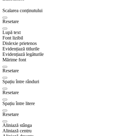
Scalarea conținutului
Resetare
Lupă text
Font lizibil
Dislexie prietenos
Evidențiază titlurile
Evidențiază legăturile
Mărime font
Resetare
Spațiu între rânduri
Resetare
Spațiu între litere
Resetare
Aliniază stânga
Aliniază centru