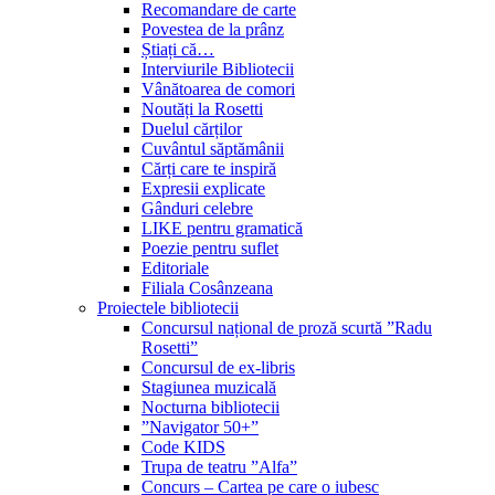
Recomandare de carte
Povestea de la prânz
Știați că…
Interviurile Bibliotecii
Vânătoarea de comori
Noutăți la Rosetti
Duelul cărților
Cuvântul săptămânii
Cărți care te inspiră
Expresii explicate
Gânduri celebre
LIKE pentru gramatică
Poezie pentru suflet
Editoriale
Filiala Cosânzeana
Proiectele bibliotecii
Concursul național de proză scurtă ”Radu
Rosetti”
Concursul de ex-libris
Stagiunea muzicală
Nocturna bibliotecii
”Navigator 50+”
Code KIDS
Trupa de teatru ”Alfa”
Concurs – Cartea pe care o iubesc