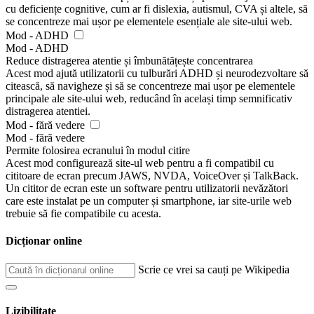
cu deficiențe cognitive, cum ar fi dislexia, autismul, CVA și altele, să
se concentreze mai ușor pe elementele esențiale ale site-ului web.
Mod - ADHD
Mod - ADHD
Reduce distragerea atentie și îmbunătățește concentrarea
Acest mod ajută utilizatorii cu tulburări ADHD și neurodezvoltare să
citească, să navigheze și să se concentreze mai ușor pe elementele
principale ale site-ului web, reducând în același timp semnificativ
distragerea atentiei.
Mod - fără vedere
Mod - fără vedere
Permite folosirea ecranului în modul citire
Acest mod configurează site-ul web pentru a fi compatibil cu
cititoare de ecran precum JAWS, NVDA, VoiceOver și TalkBack.
Un cititor de ecran este un software pentru utilizatorii nevăzători
care este instalat pe un computer și smartphone, iar site-urile web
trebuie să fie compatibile cu acesta.
Dicționar online
Scrie ce vrei sa cauți pe Wikipedia
Lizibilitate