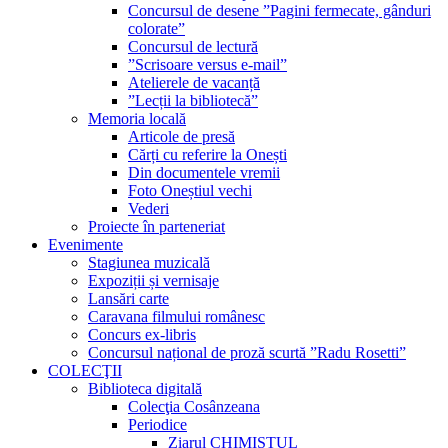
Concursul de desene ”Pagini fermecate, gânduri
colorate”
Concursul de lectură
”Scrisoare versus e-mail”
Atelierele de vacanță
”Lecții la bibliotecă”
Memoria locală
Articole de presă
Cărți cu referire la Onești
Din documentele vremii
Foto Oneștiul vechi
Vederi
Proiecte în parteneriat
Evenimente
Stagiunea muzicală
Expoziții și vernisaje
Lansări carte
Caravana filmului românesc
Concurs ex-libris
Concursul național de proză scurtă ”Radu Rosetti”
COLECŢII
Biblioteca digitală
Colecţia Cosânzeana
Periodice
Ziarul CHIMISTUL