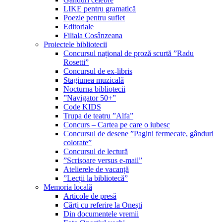
LIKE pentru gramatică
Poezie pentru suflet
Editoriale
Filiala Cosânzeana
Proiectele bibliotecii
Concursul național de proză scurtă ”Radu
Rosetti”
Concursul de ex-libris
Stagiunea muzicală
Nocturna bibliotecii
”Navigator 50+”
Code KIDS
Trupa de teatru ”Alfa”
Concurs – Cartea pe care o iubesc
Concursul de desene ”Pagini fermecate, gânduri
colorate”
Concursul de lectură
”Scrisoare versus e-mail”
Atelierele de vacanță
”Lecții la bibliotecă”
Memoria locală
Articole de presă
Cărți cu referire la Onești
Din documentele vremii