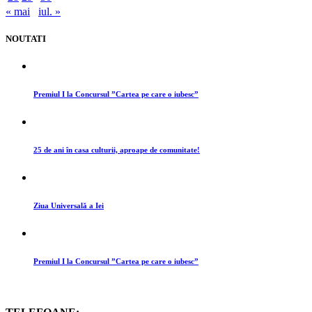
« mai
iul. »
NOUTATI
Premiul I la Concursul ”Cartea pe care o iubesc”
25 de ani în casa culturii, aproape de comunitate!
Ziua Universală a Iei
Premiul I la Concursul ”Cartea pe care o iubesc”