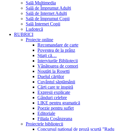
Sală Multimedia
Sală de Împrumut Adulți
Sală de Internet Adulți
Sală de împrumut Copii
Sală Internet Copii
Ludotecă
RUBRICI
Proiecte online
Recomandare de carte
Povestea de la prânz
Știați că…
Interviurile Bibliotecii
Vânătoarea de comori
Noutăți la Rosetti
Duelul cărților
Cuvântul săptămânii
Cărți care te inspiră
Expresii explicate
Gânduri celebre
LIKE pentru gramatică
Poezie pentru suflet
Editoriale
Filiala Cosânzeana
Proiectele bibliotecii
Concursul național de proză scurtă ”Radu