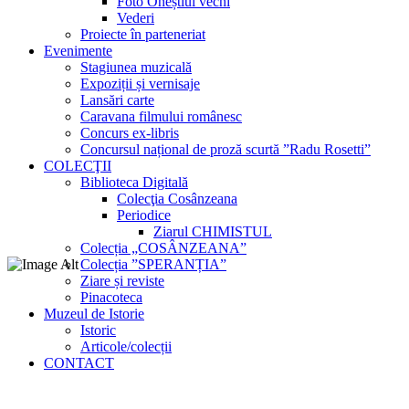
Foto Oneștiul vechi
Vederi
Proiecte în parteneriat
Evenimente
Stagiunea muzicală
Expoziții și vernisaje
Lansări carte
Caravana filmului românesc
Concurs ex-libris
Concursul național de proză scurtă ”Radu Rosetti”
COLECŢII
Biblioteca Digitală
Colecţia Cosânzeana
Periodice
Ziarul CHIMISTUL
Colecția „COSÂNZEANA”
Colecția ”SPERANȚIA”
Ziare și reviste
Pinacoteca
Muzeul de Istorie
Istoric
Articole/colecții
CONTACT