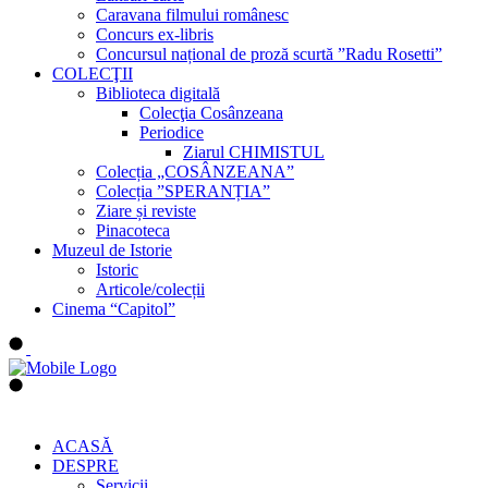
Caravana filmului românesc
Concurs ex-libris
Concursul național de proză scurtă ”Radu Rosetti”
COLECŢII
Biblioteca digitală
Colecţia Cosânzeana
Periodice
Ziarul CHIMISTUL
Colecția „COSÂNZEANA”
Colecția ”SPERANȚIA”
Ziare și reviste
Pinacoteca
Muzeul de Istorie
Istoric
Articole/colecții
Cinema “Capitol”
ACASĂ
DESPRE
Servicii