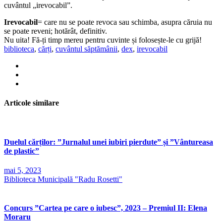
cuvântul „irevocabil”.
Irevocabil
= care nu se poate revoca sau schimba, asupra căruia nu
se poate reveni; hotărât, definitiv.
Nu uita! Fă-ți timp mereu pentru cuvinte și folosește-le cu grijă!
biblioteca
,
cărți
,
cuvântul săptămânii
,
dex
,
irevocabil
Articole similare
Duelul cărților: ”Jurnalul unei iubiri pierdute” și ”Vântureasa
de plastic”
mai 5, 2023
Biblioteca Municipală "Radu Rosetti"
Concurs ”Cartea pe care o iubesc”, 2023 – Premiul II: Elena
Moraru