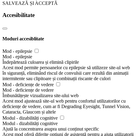
SALVEAZĂ ȘI ACCEPTĂ
Accesibilitate
Moduri accesiblitate
Mod - epilepsie
Mod - epilepsie
Îndepărtează culoarea și elimină clipirile
Acest mod permite persoanelor cu epilepsie să utilizeze site-ul web
în siguranță, eliminând riscul de convulsii care rezultă din animații
intermitente sau clipitoare și combinații riscante de culori
Mod - deficiențe de vedere
Mod - deficiențe de vedere
Îmbunătățește vizualizarea site-ului web
Acest mod ajustează site-ul web pentru confortul utilizatorilor cu
deficiențe de vedere, cum ar fi Degrading Eyesight, Tunnel Vision,
Cataracta, Glaucom și altele
Modul - dizabilități cognitive
Modul - dizabilități cognitive
Ajută la concentrarea asupra unui conținut specific
Acest mod oferă diferite opțiuni de asistență pentru a ajuta utilizatorii