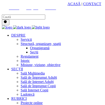
HUB CULTURAL ZONAL
ACASĂ
|
CONTACT
Youtube
Instagram
Facebook
DESPRE
Servicii
Structură, organizare, spații
Organigramă
Secții
Regulament
Istoric
Misiune, viziune, obiective
SECȚII
Sală Multimedia
Sală de Împrumut Adulți
Sală de Internet Adulți
Sală de împrumut Copii
Sală Internet Copii
Ludotecă
RUBRICI
Proiecte online