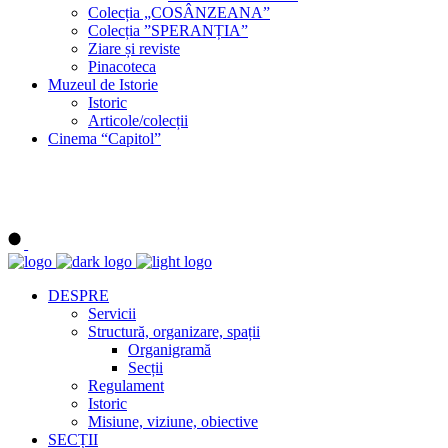
Colecția „COSÂNZEANA”
Colecția ”SPERANȚIA”
Ziare și reviste
Pinacoteca
Muzeul de Istorie
Istoric
Articole/colecții
Cinema “Capitol”
DESPRE
Servicii
Structură, organizare, spații
Organigramă
Secții
Regulament
Istoric
Misiune, viziune, obiective
SECȚII