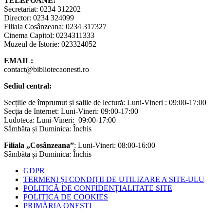
TELEFOANE:
Secretariat: 0234 312202
Director: 0234 324099
Filiala Cosânzeana: 0234 317327
Cinema Capitol: 0234311333
Muzeul de Istorie: 023324052
EMAIL:
contact@bibliotecaonesti.ro
Sediul central:
Secțiile de împrumut și salile de lectură: Luni-Vineri : 09:00-17:00
Secția de Internet: Luni-Vineri: 09:00-17:00
Ludoteca: Luni-Vineri: 09:00-17:00
Sâmbăta și Duminica: Închis
Filiala „Cosânzeana”
: Luni-Vineri: 08:00-16:00
Sâmbăta și Duminica: Închis
GDPR
TERMENI ȘI CONDIȚII DE UTILIZARE A SITE-ULU
POLITICĂ DE CONFIDENȚIALITATE SITE
POLITICA DE COOKIES
PRIMĂRIA ONEȘTI