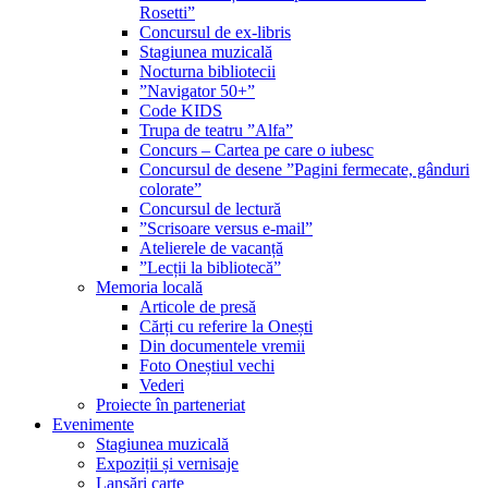
Rosetti”
Concursul de ex-libris
Stagiunea muzicală
Nocturna bibliotecii
”Navigator 50+”
Code KIDS
Trupa de teatru ”Alfa”
Concurs – Cartea pe care o iubesc
Concursul de desene ”Pagini fermecate, gânduri
colorate”
Concursul de lectură
”Scrisoare versus e-mail”
Atelierele de vacanță
”Lecții la bibliotecă”
Memoria locală
Articole de presă
Cărți cu referire la Onești
Din documentele vremii
Foto Oneștiul vechi
Vederi
Proiecte în parteneriat
Evenimente
Stagiunea muzicală
Expoziții și vernisaje
Lansări carte