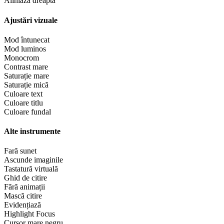
Aliniază dreapta
Ajustări vizuale
Mod întunecat
Mod luminos
Monocrom
Contrast mare
Saturație mare
Saturație mică
Culoare text
Culoare titlu
Culoare fundal
Alte instrumente
Fară sunet
Ascunde imaginile
Tastatură virtuală
Ghid de citire
Fără animații
Mască citire
Evidențiază
Highlight Focus
Cursor mare negru