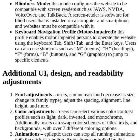
Blindness Mode:
this mode configures the website to be
compatible with screen-readers such as JAWS, NVDA,
VoiceOver, and TalkBack. A screen-reader is software for
blind users that is installed on a computer and smartphone,
and websites must be compatible with it.
Keyboard Navigation Profile (Motor-Impaired):
this
profile enables motor-impaired persons to operate the website
using the keyboard Tab, Shift+Tab, and the Enter keys. Users
can also use shortcuts such as “M” (menus), “H” (headings),
“F” (forms), “B” (buttons), and “G” (graphics) to jump to
specific elements.
Additional UI, design, and readability
adjustments
Font adjustments –
users, can increase and decrease its size,
change its family (type), adjust the spacing, alignment, line
height, and more.
Color adjustments –
users can select various color contrast
profiles such as light, dark, inverted, and monochrome.
Additionally, users can swap color schemes of titles, texts, and
backgrounds, with over 7 different coloring options.
Animations –
epileptic users can stop all running animations
with the click of a button. Animations controlled by the