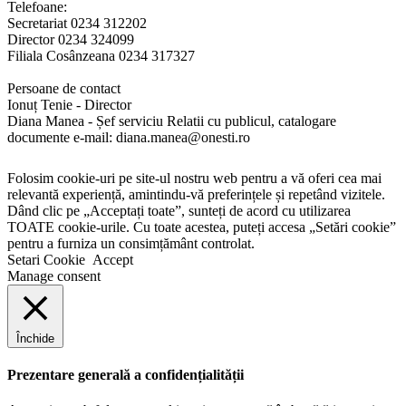
Telefoane:
Secretariat 0234 312202
Director 0234 324099
Filiala Cosânzeana 0234 317327
Persoane de contact
Ionuț Tenie - Director
Diana Manea - Șef serviciu Relatii cu publicul, catalogare
documente e-mail: diana.manea@onesti.ro
Folosim cookie-uri pe site-ul nostru web pentru a vă oferi cea mai
relevantă experiență, amintindu-vă preferințele și repetând vizitele.
Dând clic pe „Acceptați toate”, sunteți de acord cu utilizarea
TOATE cookie-urile. Cu toate acestea, puteți accesa „Setări cookie”
pentru a furniza un consimțământ controlat.
Setari Cookie
Accept
Manage consent
Închide
Prezentare generală a confidențialității