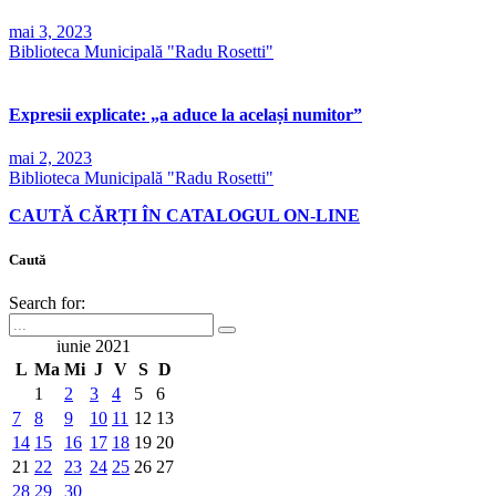
mai 3, 2023
Biblioteca Municipală "Radu Rosetti"
Expresii explicate: „a aduce la același numitor”
mai 2, 2023
Biblioteca Municipală "Radu Rosetti"
CAUTĂ CĂRȚI ÎN CATALOGUL ON-LINE
Caută
Search for:
iunie 2021
L
Ma
Mi
J
V
S
D
1
2
3
4
5
6
7
8
9
10
11
12
13
14
15
16
17
18
19
20
21
22
23
24
25
26
27
28
29
30