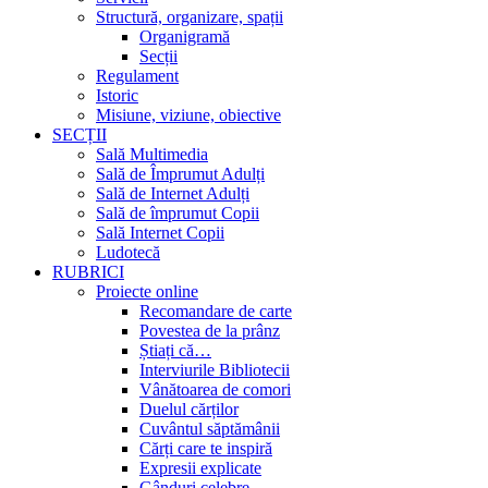
Structură, organizare, spații
Organigramă
Secții
Regulament
Istoric
Misiune, viziune, obiective
SECȚII
Sală Multimedia
Sală de Împrumut Adulți
Sală de Internet Adulți
Sală de împrumut Copii
Sală Internet Copii
Ludotecă
RUBRICI
Proiecte online
Recomandare de carte
Povestea de la prânz
Știați că…
Interviurile Bibliotecii
Vânătoarea de comori
Duelul cărților
Cuvântul săptămânii
Cărți care te inspiră
Expresii explicate
Gânduri celebre