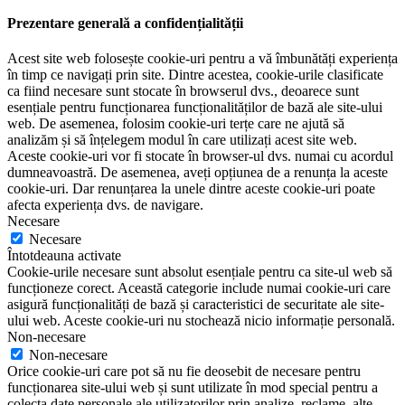
Prezentare generală a confidențialității
Acest site web folosește cookie-uri pentru a vă îmbunătăți experiența
în timp ce navigați prin site. Dintre acestea, cookie-urile clasificate
ca fiind necesare sunt stocate în browserul dvs., deoarece sunt
esențiale pentru funcționarea funcționalităților de bază ale site-ului
web. De asemenea, folosim cookie-uri terțe care ne ajută să
analizăm și să înțelegem modul în care utilizați acest site web.
Aceste cookie-uri vor fi stocate în browser-ul dvs. numai cu acordul
dumneavoastră. De asemenea, aveți opțiunea de a renunța la aceste
cookie-uri. Dar renunțarea la unele dintre aceste cookie-uri poate
afecta experiența dvs. de navigare.
Necesare
Necesare
Întotdeauna activate
Cookie-urile necesare sunt absolut esențiale pentru ca site-ul web să
funcționeze corect. Această categorie include numai cookie-uri care
asigură funcționalități de bază și caracteristici de securitate ale site-
ului web. Aceste cookie-uri nu stochează nicio informație personală.
Non-necesare
Non-necesare
Orice cookie-uri care pot să nu fie deosebit de necesare pentru
funcționarea site-ului web și sunt utilizate în mod special pentru a
colecta date personale ale utilizatorilor prin analize, reclame, alte