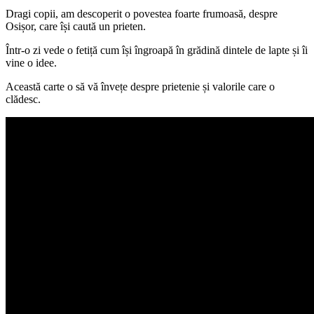
Dragi copii, am descoperit o povestea foarte frumoasă, despre
Osișor, care își caută un prieten.
Într-o zi vede o fetiță cum își îngroapă în grădină dintele de lapte și îi
vine o idee.
Această carte o să vă învețe despre prietenie și valorile care o
clădesc.