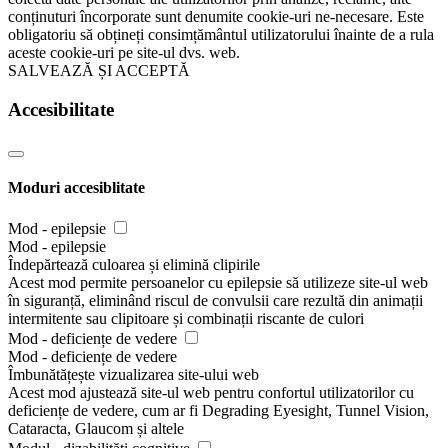
conținuturi încorporate sunt denumite cookie-uri ne-necesare. Este
obligatoriu să obțineți consimțământul utilizatorului înainte de a rula
aceste cookie-uri pe site-ul dvs. web.
SALVEAZĂ ȘI ACCEPTĂ
Accesibilitate
Moduri accesiblitate
Mod - epilepsie
Mod - epilepsie
Îndepărtează culoarea și elimină clipirile
Acest mod permite persoanelor cu epilepsie să utilizeze site-ul web
în siguranță, eliminând riscul de convulsii care rezultă din animații
intermitente sau clipitoare și combinații riscante de culori
Mod - deficiențe de vedere
Mod - deficiențe de vedere
Îmbunătățește vizualizarea site-ului web
Acest mod ajustează site-ul web pentru confortul utilizatorilor cu
deficiențe de vedere, cum ar fi Degrading Eyesight, Tunnel Vision,
Cataracta, Glaucom și altele