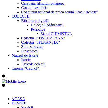
Caravana filmului românesc
Concurs ex-libris
Concursul național de proză scurtă ”Radu Rosetti”
COLECŢII
Biblioteca digitală
Colecţia Cosânzeana
Periodice
Ziarul CHIMISTUL
Colecția „COSÂNZEANA”
Colecția ”SPERANȚIA”
Ziare și reviste
Pinacoteca
Muzeul de Istorie
Istoric
Articole/colecții
Cinema “Capitol”
ACASĂ
DESPRE
Servicii