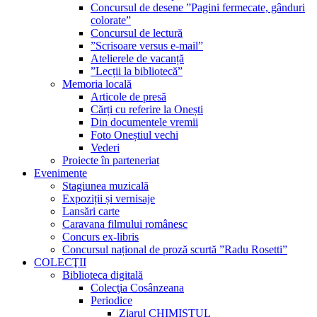
Concursul de desene ”Pagini fermecate, gânduri
colorate”
Concursul de lectură
”Scrisoare versus e-mail”
Atelierele de vacanță
”Lecții la bibliotecă”
Memoria locală
Articole de presă
Cărți cu referire la Onești
Din documentele vremii
Foto Oneștiul vechi
Vederi
Proiecte în parteneriat
Evenimente
Stagiunea muzicală
Expoziții și vernisaje
Lansări carte
Caravana filmului românesc
Concurs ex-libris
Concursul național de proză scurtă ”Radu Rosetti”
COLECŢII
Biblioteca digitală
Colecţia Cosânzeana
Periodice
Ziarul CHIMISTUL