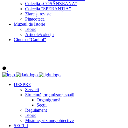
Colecția „COSÂNZEANA”
Colecția ”SPERANȚIA”
Ziare și reviste
Pinacoteca
Muzeul de Istorie
Istoric
Articole/colecții
Cinema “Capitol”
DESPRE
Servicii
Structură, organizare, spații
Organigramă
Secții
Regulament
Istoric
Misiune, viziune, obiective
SECȚII