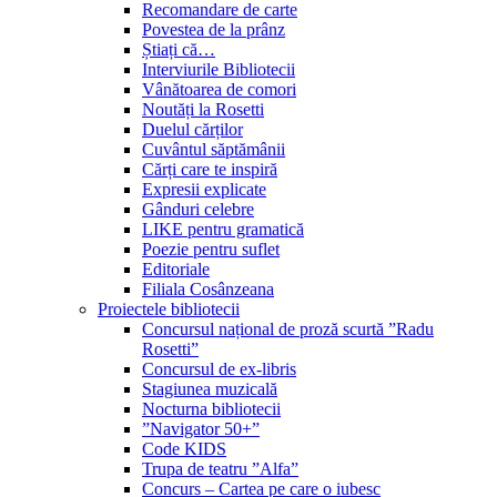
Recomandare de carte
Povestea de la prânz
Știați că…
Interviurile Bibliotecii
Vânătoarea de comori
Noutăți la Rosetti
Duelul cărților
Cuvântul săptămânii
Cărți care te inspiră
Expresii explicate
Gânduri celebre
LIKE pentru gramatică
Poezie pentru suflet
Editoriale
Filiala Cosânzeana
Proiectele bibliotecii
Concursul național de proză scurtă ”Radu
Rosetti”
Concursul de ex-libris
Stagiunea muzicală
Nocturna bibliotecii
”Navigator 50+”
Code KIDS
Trupa de teatru ”Alfa”
Concurs – Cartea pe care o iubesc