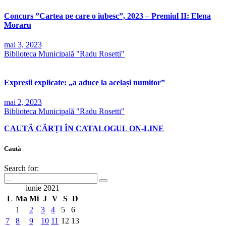
Concurs ”Cartea pe care o iubesc”, 2023 – Premiul II: Elena
Moraru
mai 3, 2023
Biblioteca Municipală "Radu Rosetti"
Expresii explicate: „a aduce la același numitor”
mai 2, 2023
Biblioteca Municipală "Radu Rosetti"
CAUTĂ CĂRȚI ÎN CATALOGUL ON-LINE
Caută
Search for:
iunie 2021
L
Ma
Mi
J
V
S
D
1
2
3
4
5
6
7
8
9
10
11
12
13