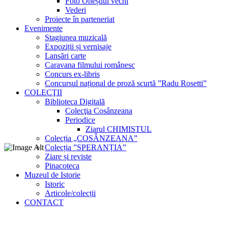
Foto Oneștiul vechi
Vederi
Proiecte în parteneriat
Evenimente
Stagiunea muzicală
Expoziții și vernisaje
Lansări carte
Caravana filmului românesc
Concurs ex-libris
Concursul național de proză scurtă ”Radu Rosetti”
COLECŢII
Biblioteca Digitală
Colecţia Cosânzeana
Periodice
Ziarul CHIMISTUL
Colecția „COSÂNZEANA”
Colecția ”SPERANȚIA”
Ziare și reviste
Pinacoteca
Muzeul de Istorie
Istoric
Articole/colecții
CONTACT