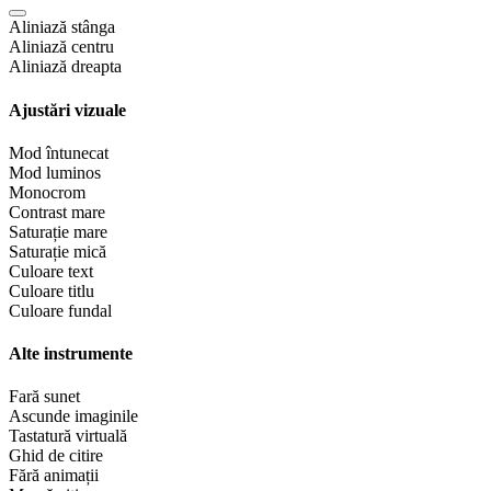
Aliniază stânga
Aliniază centru
Aliniază dreapta
Ajustări vizuale
Mod întunecat
Mod luminos
Monocrom
Contrast mare
Saturație mare
Saturație mică
Culoare text
Culoare titlu
Culoare fundal
Alte instrumente
Fară sunet
Ascunde imaginile
Tastatură virtuală
Ghid de citire
Fără animații