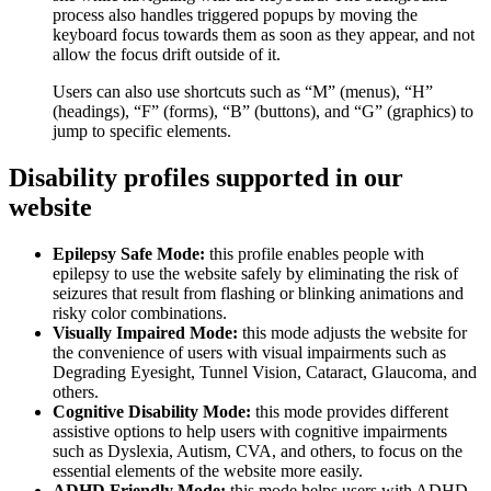
process also handles triggered popups by moving the
keyboard focus towards them as soon as they appear, and not
allow the focus drift outside of it.
Users can also use shortcuts such as “M” (menus), “H”
(headings), “F” (forms), “B” (buttons), and “G” (graphics) to
jump to specific elements.
Disability profiles supported in our
website
Epilepsy Safe Mode:
this profile enables people with
epilepsy to use the website safely by eliminating the risk of
seizures that result from flashing or blinking animations and
risky color combinations.
Visually Impaired Mode:
this mode adjusts the website for
the convenience of users with visual impairments such as
Degrading Eyesight, Tunnel Vision, Cataract, Glaucoma, and
others.
Cognitive Disability Mode:
this mode provides different
assistive options to help users with cognitive impairments
such as Dyslexia, Autism, CVA, and others, to focus on the
essential elements of the website more easily.
ADHD Friendly Mode:
this mode helps users with ADHD