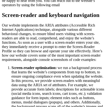
be happy to hear from you. You can reach out to the website’s
operators by using the following email
Screen-reader and keyboard navigation
Our website implements the ARIA attributes (Accessible Rich
Internet Applications) technique, alongside various different
behavioral changes, to ensure blind users visiting with screen-
readers are able to read, comprehend, and enjoy the website’s
functions. As soon as a user with a screen-reader enters your site,
they immediately receive a prompt to enter the Screen-Reader
Profile so they can browse and operate your site effectively. Here’s
how our website covers some of the most important screen-reader
requirements, alongside console screenshots of code examples:
Screen-reader optimization:
we run a background process
that learns the website’s components from top to bottom, to
ensure ongoing compliance even when updating the website.
In this process, we provide screen-readers with meaningful
data using the ARIA set of attributes. For example, we
provide accurate form labels; descriptions for actionable icons
(social media icons, search icons, cart icons, etc.); validation
guidance for form inputs; element roles such as buttons,
menus, modal dialogues (popups), and others. Additionally,
the background process scans all of the website’s images and