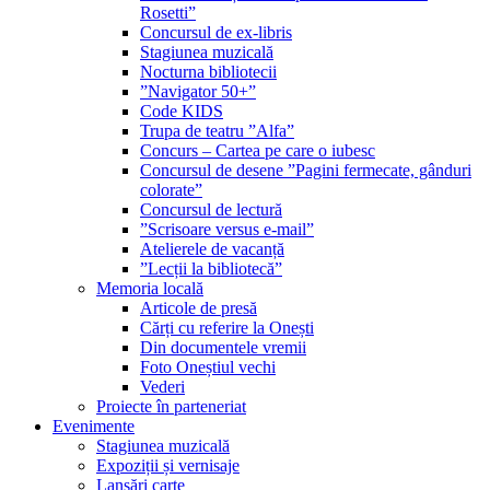
Rosetti”
Concursul de ex-libris
Stagiunea muzicală
Nocturna bibliotecii
”Navigator 50+”
Code KIDS
Trupa de teatru ”Alfa”
Concurs – Cartea pe care o iubesc
Concursul de desene ”Pagini fermecate, gânduri
colorate”
Concursul de lectură
”Scrisoare versus e-mail”
Atelierele de vacanță
”Lecții la bibliotecă”
Memoria locală
Articole de presă
Cărți cu referire la Onești
Din documentele vremii
Foto Oneștiul vechi
Vederi
Proiecte în parteneriat
Evenimente
Stagiunea muzicală
Expoziții și vernisaje
Lansări carte