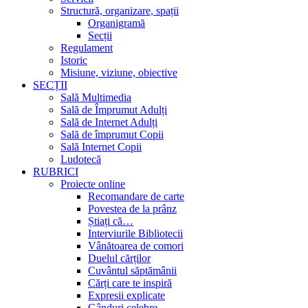
Structură, organizare, spații
Organigramă
Secții
Regulament
Istoric
Misiune, viziune, obiective
SECȚII
Sală Multimedia
Sală de Împrumut Adulți
Sală de Internet Adulți
Sală de împrumut Copii
Sală Internet Copii
Ludotecă
RUBRICI
Proiecte online
Recomandare de carte
Povestea de la prânz
Știați că…
Interviurile Bibliotecii
Vânătoarea de comori
Duelul cărților
Cuvântul săptămânii
Cărți care te inspiră
Expresii explicate
Gânduri celebre