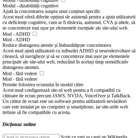
Modul - dizabilități cognitive
Modul - dizabilități cognitive
Ajută la concentrarea asupra unui conținut specific
Acest mod oferă diferite opțiuni de asistență pentru a ajuta utilizatorii
cu deficiențe cognitive, cum ar fi dislexia, autismul, CVA și altele, să
se concentreze mai ușor pe elementele esențiale ale site-ului web.
Mod - ADHD
Mod - ADHD
Reduce distragerea atentie și îmbunătățește concentrarea
Acest mod ajută utilizatorii cu tulburări ADHD și neurodezvoltare să
citească, să navigheze și să se concentreze mai ușor pe elementele
principale ale site-ului web, reducând în același timp semnificativ
distragerea atentiei.
Mod - fără vedere
Mod - fără vedere
Permite folosirea ecranului în modul citire
Acest mod configurează site-ul web pentru a fi compatibil cu
cititoare de ecran precum JAWS, NVDA, VoiceOver și TalkBack.
Un cititor de ecran este un software pentru utilizatorii nevăzători
care este instalat pe un computer și smartphone, iar site-urile web
trebuie să fie compatibile cu acesta.
Dicționar online
Scrie ce vrei sa cauți pe Wikipedia