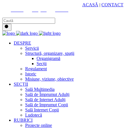
HUB CULTURAL ZONAL
ACASĂ
|
CONTACT
Youtube
Instagram
Facebook
DESPRE
Servicii
Structură, organizare, spații
Organigramă
Secții
Regulament
Istoric
Misiune, viziune, obiective
SECȚII
Sală Multimedia
Sală de Împrumut Adulți
Sală de Internet Adulți
Sală de împrumut Copii
Sală Internet Copii
Ludotecă
RUBRICI
Proiecte online