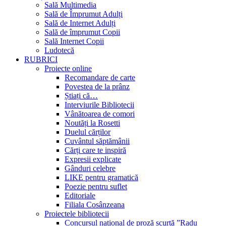
Sală Multimedia
Sală de Împrumut Adulți
Sală de Internet Adulți
Sală de împrumut Copii
Sală Internet Copii
Ludotecă
RUBRICI
Proiecte online
Recomandare de carte
Povestea de la prânz
Știați că…
Interviurile Bibliotecii
Vânătoarea de comori
Noutăți la Rosetti
Duelul cărților
Cuvântul săptămânii
Cărți care te inspiră
Expresii explicate
Gânduri celebre
LIKE pentru gramatică
Poezie pentru suflet
Editoriale
Filiala Cosânzeana
Proiectele bibliotecii
Concursul național de proză scurtă ”Radu