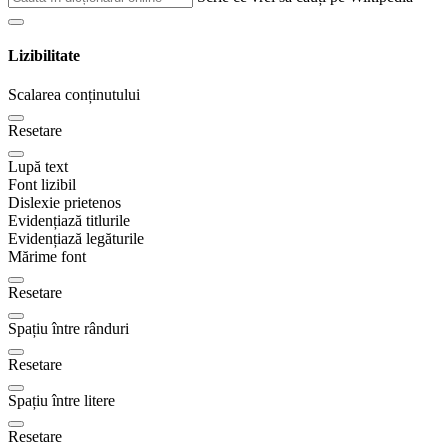
Lizibilitate
Scalarea conținutului
Resetare
Lupă text
Font lizibil
Dislexie prietenos
Evidențiază titlurile
Evidențiază legăturile
Mărime font
Resetare
Spațiu între rânduri
Resetare
Spațiu între litere
Resetare