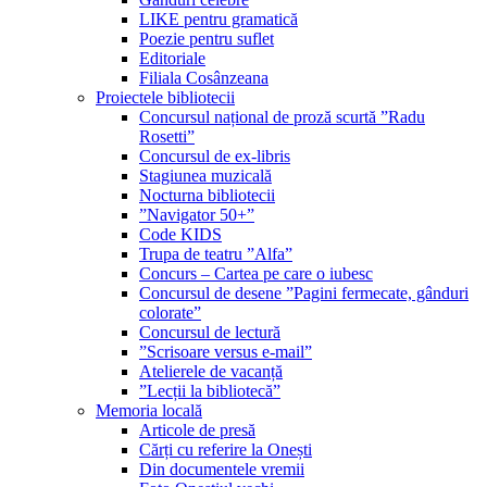
LIKE pentru gramatică
Poezie pentru suflet
Editoriale
Filiala Cosânzeana
Proiectele bibliotecii
Concursul național de proză scurtă ”Radu
Rosetti”
Concursul de ex-libris
Stagiunea muzicală
Nocturna bibliotecii
”Navigator 50+”
Code KIDS
Trupa de teatru ”Alfa”
Concurs – Cartea pe care o iubesc
Concursul de desene ”Pagini fermecate, gânduri
colorate”
Concursul de lectură
”Scrisoare versus e-mail”
Atelierele de vacanță
”Lecții la bibliotecă”
Memoria locală
Articole de presă
Cărți cu referire la Onești
Din documentele vremii