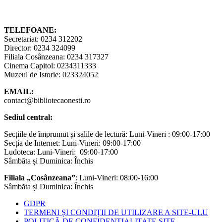
TELEFOANE:
Secretariat: 0234 312202
Director: 0234 324099
Filiala Cosânzeana: 0234 317327
Cinema Capitol: 0234311333
Muzeul de Istorie: 023324052
EMAIL:
contact@bibliotecaonesti.ro
Sediul central:
Secțiile de împrumut și salile de lectură: Luni-Vineri : 09:00-17:00
Secția de Internet: Luni-Vineri: 09:00-17:00
Ludoteca: Luni-Vineri: 09:00-17:00
Sâmbăta și Duminica: Închis
Filiala „Cosânzeana”
: Luni-Vineri: 08:00-16:00
Sâmbăta și Duminica: Închis
GDPR
TERMENI ȘI CONDIȚII DE UTILIZARE A SITE-ULU
POLITICĂ DE CONFIDENȚIALITATE SITE