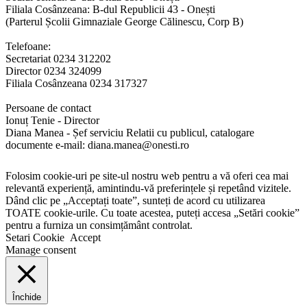
Filiala Cosânzeana: B-dul Republicii 43 - Onești
(Parterul Școlii Gimnaziale George Călinescu, Corp B)
Telefoane:
Secretariat 0234 312202
Director 0234 324099
Filiala Cosânzeana 0234 317327
Persoane de contact
Ionuț Tenie - Director
Diana Manea - Șef serviciu Relatii cu publicul, catalogare
documente e-mail: diana.manea@onesti.ro
Folosim cookie-uri pe site-ul nostru web pentru a vă oferi cea mai
relevantă experiență, amintindu-vă preferințele și repetând vizitele.
Dând clic pe „Acceptați toate”, sunteți de acord cu utilizarea
TOATE cookie-urile. Cu toate acestea, puteți accesa „Setări cookie”
pentru a furniza un consimțământ controlat.
Setari Cookie
Accept
Manage consent
Închide