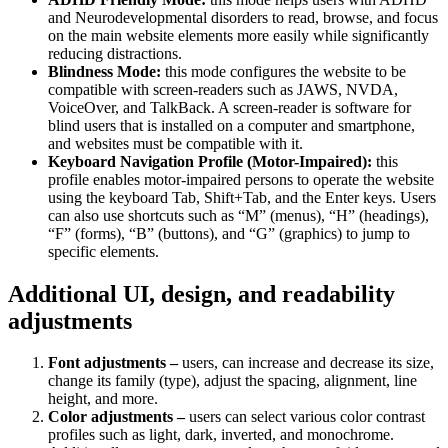
and Neurodevelopmental disorders to read, browse, and focus
on the main website elements more easily while significantly
reducing distractions.
Blindness Mode:
this mode configures the website to be
compatible with screen-readers such as JAWS, NVDA,
VoiceOver, and TalkBack. A screen-reader is software for
blind users that is installed on a computer and smartphone,
and websites must be compatible with it.
Keyboard Navigation Profile (Motor-Impaired):
this
profile enables motor-impaired persons to operate the website
using the keyboard Tab, Shift+Tab, and the Enter keys. Users
can also use shortcuts such as “M” (menus), “H” (headings),
“F” (forms), “B” (buttons), and “G” (graphics) to jump to
specific elements.
Additional UI, design, and readability
adjustments
Font adjustments –
users, can increase and decrease its size,
change its family (type), adjust the spacing, alignment, line
height, and more.
Color adjustments –
users can select various color contrast
profiles such as light, dark, inverted, and monochrome.