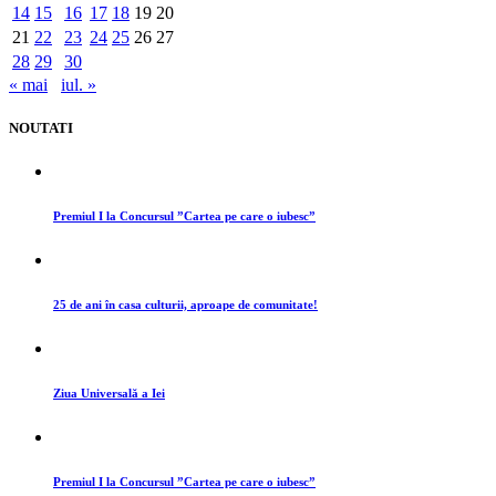
14
15
16
17
18
19
20
21
22
23
24
25
26
27
28
29
30
« mai
iul. »
NOUTATI
Premiul I la Concursul ”Cartea pe care o iubesc”
25 de ani în casa culturii, aproape de comunitate!
Ziua Universală a Iei
Premiul I la Concursul ”Cartea pe care o iubesc”