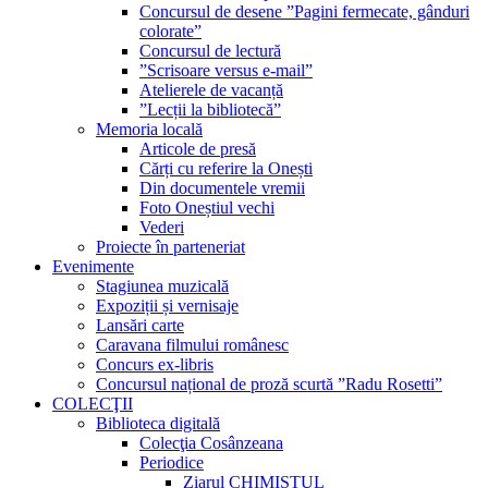
Concursul de desene ”Pagini fermecate, gânduri
colorate”
Concursul de lectură
”Scrisoare versus e-mail”
Atelierele de vacanță
”Lecții la bibliotecă”
Memoria locală
Articole de presă
Cărți cu referire la Onești
Din documentele vremii
Foto Oneștiul vechi
Vederi
Proiecte în parteneriat
Evenimente
Stagiunea muzicală
Expoziții și vernisaje
Lansări carte
Caravana filmului românesc
Concurs ex-libris
Concursul național de proză scurtă ”Radu Rosetti”
COLECŢII
Biblioteca digitală
Colecţia Cosânzeana
Periodice
Ziarul CHIMISTUL