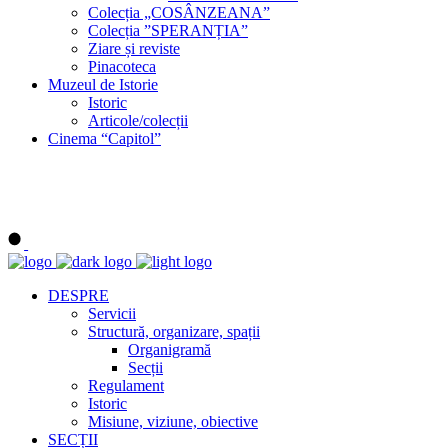
Colecția „COSÂNZEANA”
Colecția ”SPERANȚIA”
Ziare și reviste
Pinacoteca
Muzeul de Istorie
Istoric
Articole/colecții
Cinema “Capitol”
DESPRE
Servicii
Structură, organizare, spații
Organigramă
Secții
Regulament
Istoric
Misiune, viziune, obiective
SECȚII