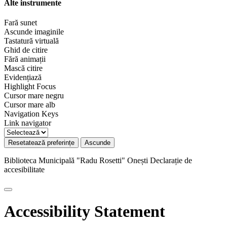
Alte instrumente
Fară sunet
Ascunde imaginile
Tastatură virtuală
Ghid de citire
Fără animații
Mască citire
Evidențiază
Highlight Focus
Cursor mare negru
Cursor mare alb
Navigation Keys
Link navigator
Resetatează preferințe
Ascunde
Biblioteca Municipală "Radu Rosetti" Onești
Declarație de
accesibilitate
Accessibility Statement