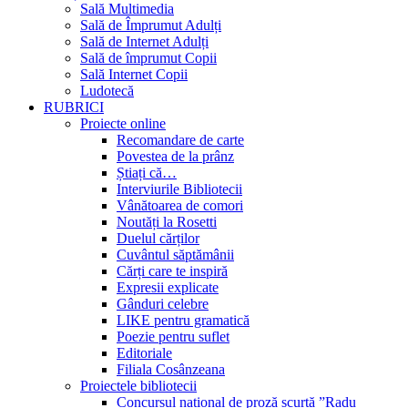
Sală Multimedia
Sală de Împrumut Adulți
Sală de Internet Adulți
Sală de împrumut Copii
Sală Internet Copii
Ludotecă
RUBRICI
Proiecte online
Recomandare de carte
Povestea de la prânz
Știați că…
Interviurile Bibliotecii
Vânătoarea de comori
Noutăți la Rosetti
Duelul cărților
Cuvântul săptămânii
Cărți care te inspiră
Expresii explicate
Gânduri celebre
LIKE pentru gramatică
Poezie pentru suflet
Editoriale
Filiala Cosânzeana
Proiectele bibliotecii
Concursul național de proză scurtă ”Radu