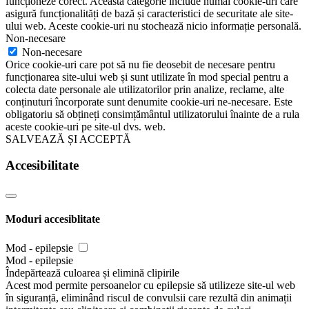
funcționeze corect. Această categorie include numai cookie-uri care
asigură funcționalități de bază și caracteristici de securitate ale site-
ului web. Aceste cookie-uri nu stochează nicio informație personală.
Non-necesare
Non-necesare
Orice cookie-uri care pot să nu fie deosebit de necesare pentru
funcționarea site-ului web și sunt utilizate în mod special pentru a
colecta date personale ale utilizatorilor prin analize, reclame, alte
conținuturi încorporate sunt denumite cookie-uri ne-necesare. Este
obligatoriu să obțineți consimțământul utilizatorului înainte de a rula
aceste cookie-uri pe site-ul dvs. web.
SALVEAZĂ ȘI ACCEPTĂ
Accesibilitate
Moduri accesiblitate
Mod - epilepsie
Mod - epilepsie
Îndepărtează culoarea și elimină clipirile
Acest mod permite persoanelor cu epilepsie să utilizeze site-ul web
în siguranță, eliminând riscul de convulsii care rezultă din animații