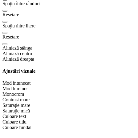
Spațiu între rânduri
Resetare
Spațiu între litere
Resetare
Aliniază stânga
Aliniază centru
Aliniază dreapta
Ajustări vizuale
Mod întunecat
Mod luminos
Monocrom
Contrast mare
Saturație mare
Saturație mică
Culoare text
Culoare titlu
Culoare fundal