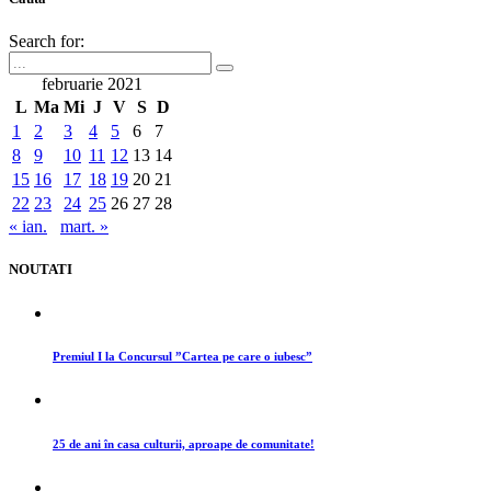
Search for:
februarie 2021
L
Ma
Mi
J
V
S
D
1
2
3
4
5
6
7
8
9
10
11
12
13
14
15
16
17
18
19
20
21
22
23
24
25
26
27
28
« ian.
mart. »
NOUTATI
Premiul I la Concursul ”Cartea pe care o iubesc”
25 de ani în casa culturii, aproape de comunitate!