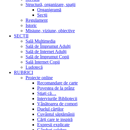
Structură, organizare, spații
Organigramă
Secții
Regulament
Istoric
Misiune, viziune, obiective
SECȚII
Sală Multimedia
Sală de Împrumut Adulți
Sală de Internet Adulți
Sală de împrumut Copii
Sală Internet Copii
Ludotecă
RUBRICI
Proiecte online
Recomandare de carte
Povestea de la prânz
Știați că…
Interviurile Bibliotecii
Vânătoarea de comori
Duelul cărților
Cuvântul săptămânii
Cărți care te inspiră
Expresii explicate
Gânduri celebre