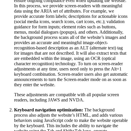
ensure ongoing compliance even when updating the website.
In this process, we provide screen-readers with meaningful
data using the ARIA set of attributes. For example, we
provide accurate form labels; descriptions for actionable icons
(social media icons, search icons, cart icons, etc.); validation
guidance for form inputs; element roles such as buttons,
menus, modal dialogues (popups), and others. Additionally,
the background process scans all of the website’s images and
provides an accurate and meaningful image-object-
recognition-based description as an ALT (alternate text) tag
for images that are not described. It will also extract texts that
are embedded within the image, using an OCR (optical
character recognition) technology. To turn on screen-reader
adjustments at any time, users need only to press the Alt+1
keyboard combination. Screen-reader users also get automatic
announcements to turn the Screen-reader mode on as soon as
they enter the website.
These adjustments are compatible with all popular screen
readers, including JAWS and NVDA.
Keyboard navigation optimization:
The background
process also adjusts the website’s HTML, and adds various
behaviors using JavaScript code to make the website operable
by the keyboard. This includes the ability to navigate the
website using the Tab and Shift+Tab keys, operate