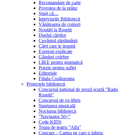
Recomandare de carte
Povestea de la prânz
Știați că…
Interviurile Bibliotecii
Vânătoarea de comori
Noutăți la Rosetti
Duelul cărților
Cuvântul săptămânii
Cărți care te inspiră
Expresii explicate
Gânduri celebre
LIKE pentru gramatică
Poezie pentru suflet
Editoriale
Filiala Cosânzeana
Proiectele bibliotecii
Concursul național de proză scurtă ”Radu
Rosetti”
Concursul de ex-libris
Stagiunea muzicală
Nocturna bibliotecii
”Navigator 50+”
Code KIDS
Trupa de teatru ”Alfa”
Concurs – Cartea pe care o iubesc