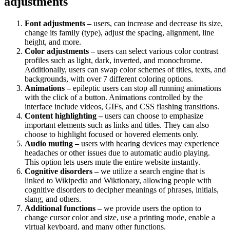
adjustments
Font adjustments –
users, can increase and decrease its size,
change its family (type), adjust the spacing, alignment, line
height, and more.
Color adjustments –
users can select various color contrast
profiles such as light, dark, inverted, and monochrome.
Additionally, users can swap color schemes of titles, texts, and
backgrounds, with over 7 different coloring options.
Animations –
epileptic users can stop all running animations
with the click of a button. Animations controlled by the
interface include videos, GIFs, and CSS flashing transitions.
Content highlighting –
users can choose to emphasize
important elements such as links and titles. They can also
choose to highlight focused or hovered elements only.
Audio muting –
users with hearing devices may experience
headaches or other issues due to automatic audio playing.
This option lets users mute the entire website instantly.
Cognitive disorders –
we utilize a search engine that is
linked to Wikipedia and Wiktionary, allowing people with
cognitive disorders to decipher meanings of phrases, initials,
slang, and others.
Additional functions –
we provide users the option to
change cursor color and size, use a printing mode, enable a
virtual keyboard, and many other functions.