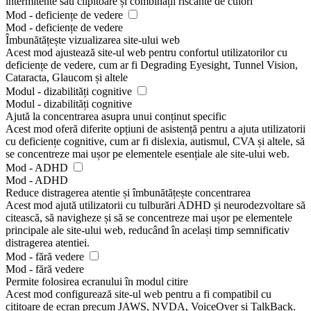
intermitente sau clipitoare și combinații riscante de culori
Mod - deficiențe de vedere
Mod - deficiențe de vedere
Îmbunătățește vizualizarea site-ului web
Acest mod ajustează site-ul web pentru confortul utilizatorilor cu
deficiențe de vedere, cum ar fi Degrading Eyesight, Tunnel Vision,
Cataracta, Glaucom și altele
Modul - dizabilități cognitive
Modul - dizabilități cognitive
Ajută la concentrarea asupra unui conținut specific
Acest mod oferă diferite opțiuni de asistență pentru a ajuta utilizatorii
cu deficiențe cognitive, cum ar fi dislexia, autismul, CVA și altele, să
se concentreze mai ușor pe elementele esențiale ale site-ului web.
Mod - ADHD
Mod - ADHD
Reduce distragerea atentie și îmbunătățește concentrarea
Acest mod ajută utilizatorii cu tulburări ADHD și neurodezvoltare să
citească, să navigheze și să se concentreze mai ușor pe elementele
principale ale site-ului web, reducând în același timp semnificativ
distragerea atentiei.
Mod - fără vedere
Mod - fără vedere
Permite folosirea ecranului în modul citire
Acest mod configurează site-ul web pentru a fi compatibil cu
cititoare de ecran precum JAWS, NVDA, VoiceOver și TalkBack.