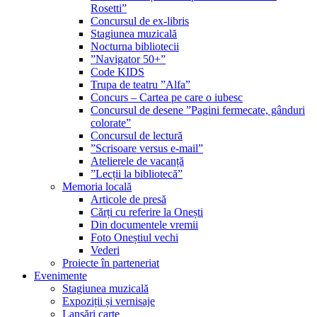
Rosetti”
Concursul de ex-libris
Stagiunea muzicală
Nocturna bibliotecii
”Navigator 50+”
Code KIDS
Trupa de teatru ”Alfa”
Concurs – Cartea pe care o iubesc
Concursul de desene ”Pagini fermecate, gânduri
colorate”
Concursul de lectură
”Scrisoare versus e-mail”
Atelierele de vacanță
”Lecții la bibliotecă”
Memoria locală
Articole de presă
Cărți cu referire la Onești
Din documentele vremii
Foto Oneștiul vechi
Vederi
Proiecte în parteneriat
Evenimente
Stagiunea muzicală
Expoziții și vernisaje
Lansări carte