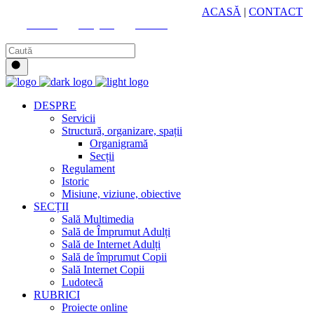
HUB CULTURAL ZONAL
ACASĂ
|
CONTACT
Youtube
Instagram
Facebook
DESPRE
Servicii
Structură, organizare, spații
Organigramă
Secții
Regulament
Istoric
Misiune, viziune, obiective
SECȚII
Sală Multimedia
Sală de Împrumut Adulți
Sală de Internet Adulți
Sală de împrumut Copii
Sală Internet Copii
Ludotecă
RUBRICI
Proiecte online