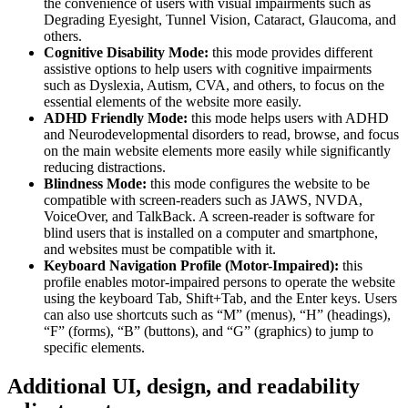
the convenience of users with visual impairments such as
Degrading Eyesight, Tunnel Vision, Cataract, Glaucoma, and
others.
Cognitive Disability Mode:
this mode provides different
assistive options to help users with cognitive impairments
such as Dyslexia, Autism, CVA, and others, to focus on the
essential elements of the website more easily.
ADHD Friendly Mode:
this mode helps users with ADHD
and Neurodevelopmental disorders to read, browse, and focus
on the main website elements more easily while significantly
reducing distractions.
Blindness Mode:
this mode configures the website to be
compatible with screen-readers such as JAWS, NVDA,
VoiceOver, and TalkBack. A screen-reader is software for
blind users that is installed on a computer and smartphone,
and websites must be compatible with it.
Keyboard Navigation Profile (Motor-Impaired):
this
profile enables motor-impaired persons to operate the website
using the keyboard Tab, Shift+Tab, and the Enter keys. Users
can also use shortcuts such as “M” (menus), “H” (headings),
“F” (forms), “B” (buttons), and “G” (graphics) to jump to
specific elements.
Additional UI, design, and readability