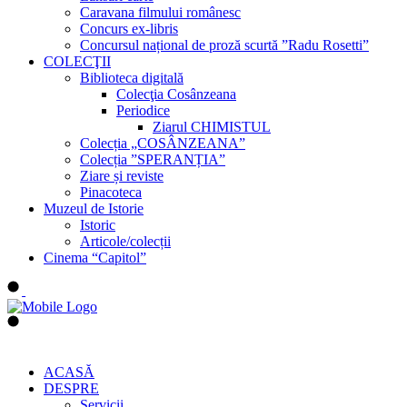
Caravana filmului românesc
Concurs ex-libris
Concursul național de proză scurtă ”Radu Rosetti”
COLECŢII
Biblioteca digitală
Colecţia Cosânzeana
Periodice
Ziarul CHIMISTUL
Colecția „COSÂNZEANA”
Colecția ”SPERANȚIA”
Ziare și reviste
Pinacoteca
Muzeul de Istorie
Istoric
Articole/colecții
Cinema “Capitol”
ACASĂ
DESPRE
Servicii