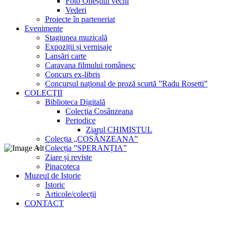
Foto Oneștiul vechi
Vederi
Proiecte în parteneriat
Evenimente
Stagiunea muzicală
Expoziții și vernisaje
Lansări carte
Caravana filmului românesc
Concurs ex-libris
Concursul național de proză scurtă ”Radu Rosetti”
COLECŢII
Biblioteca Digitală
Colecţia Cosânzeana
Periodice
Ziarul CHIMISTUL
Colecția „COSÂNZEANA”
Colecția ”SPERANȚIA”
Ziare și reviste
Pinacoteca
Muzeul de Istorie
Istoric
Articole/colecții
CONTACT