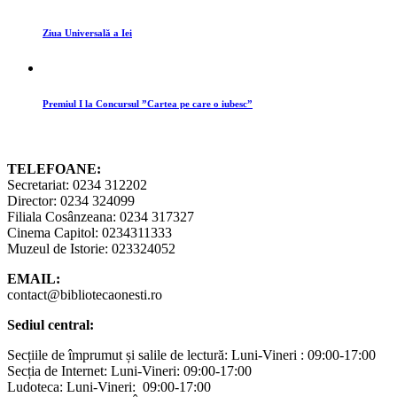
Ziua Universală a Iei
Premiul I la Concursul ”Cartea pe care o iubesc”
TELEFOANE:
Secretariat: 0234 312202
Director: 0234 324099
Filiala Cosânzeana: 0234 317327
Cinema Capitol: 0234311333
Muzeul de Istorie: 023324052
EMAIL:
contact@bibliotecaonesti.ro
Sediul central:
Secțiile de împrumut și salile de lectură: Luni-Vineri : 09:00-17:00
Secția de Internet: Luni-Vineri: 09:00-17:00
Ludoteca: Luni-Vineri: 09:00-17:00