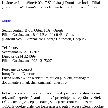
Ludoteca: Luni-Vineri: 09-17 Sâmbăta și Duminica: Închis Filiala
„Cosânzeana”: Luni-Vineri: 8-16 Sâmbăta și Duminica: Închis
Contact
Sediul central: B-dul Oituz 13A - Onești
Filiala Cosânzeana: B-dul Republicii 43 - Onești
(Parterul Școlii Gimnaziale George Călinescu, Corp B)
Telefoane:
Secretariat 0234 312202
Director 0234 324099
Filiala Cosânzeana 0234 317327
Persoane de contact
Ionuț Tenie - Director
Diana Manea - Șef serviciu Relatii cu publicul, catalogare
documente e-mail: diana.manea@onesti.ro
Folosim cookie-uri pe site-ul nostru web pentru a vă oferi cea mai
relevantă experiență, amintindu-vă preferințele și repetând vizitele.
Dând clic pe „Acceptați toate”, sunteți de acord cu utilizarea
TOATE cookie-urile. Cu toate acestea, puteți accesa „Setări cookie”