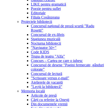
LIKE pentru gramatică
Poezie pentru suflet
Editoriale
Filiala Cosânzeana
Proiectele bibliotecii
Concursul național de proză scurtă ”Radu
Rosetti”
Concursul de ex-libris
Stagiunea muzicală
Nocturna bibliotecii
”Navigator 50+”
Code KIDS
Trupa de teatru ”Alfa”
Concurs – Cartea pe care o iubesc
Concursul de desene ”Pagini fermecate, gânduri
colorate”
Concursul de lectură
”Scrisoare versus e-mail”
Atelierele de vacanță
”Lecții la bibliotecă”
Memoria locală
Articole de presă
Cărți cu referire la Onești
Din documentele vremii