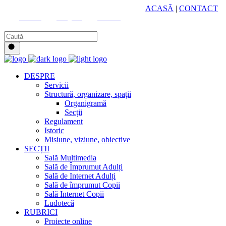
HUB CULTURAL ZONAL
ACASĂ
|
CONTACT
Youtube
Instagram
Facebook
DESPRE
Servicii
Structură, organizare, spații
Organigramă
Secții
Regulament
Istoric
Misiune, viziune, obiective
SECȚII
Sală Multimedia
Sală de Împrumut Adulți
Sală de Internet Adulți
Sală de împrumut Copii
Sală Internet Copii
Ludotecă
RUBRICI
Proiecte online