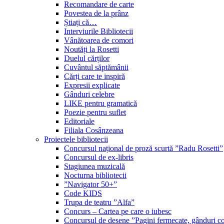
Recomandare de carte
Povestea de la prânz
Știați că…
Interviurile Bibliotecii
Vânătoarea de comori
Noutăți la Rosetti
Duelul cărților
Cuvântul săptămânii
Cărți care te inspiră
Expresii explicate
Gânduri celebre
LIKE pentru gramatică
Poezie pentru suflet
Editoriale
Filiala Cosânzeana
Proiectele bibliotecii
Concursul național de proză scurtă ”Radu Rosetti”
Concursul de ex-libris
Stagiunea muzicală
Nocturna bibliotecii
”Navigator 50+”
Code KIDS
Trupa de teatru ”Alfa”
Concurs – Cartea pe care o iubesc
Concursul de desene ”Pagini fermecate, gânduri co