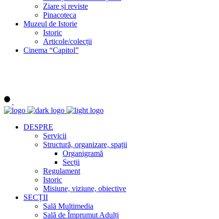
Ziare și reviste
Pinacoteca
Muzeul de Istorie
Istoric
Articole/colecții
Cinema “Capitol”
DESPRE
Servicii
Structură, organizare, spații
Organigramă
Secții
Regulament
Istoric
Misiune, viziune, obiective
SECȚII
Sală Multimedia
Sală de Împrumut Adulți