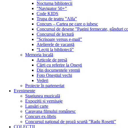
Nocturna bibliotecii
”Navigator 50+”
Code KIDS
Trupa de teatru ”Alfa”
Concurs – Cartea pe care o iubesc
Concursul de desene ”Pagini fermecate, gânduri co
Concursul de lectură
”Scrisoare versus e-mail”
Atelierele de vacanță
”Lecții la bibliotecă”
Memoria locală
Articole de presă
Cărți cu referire la Onești
Din documentele vremii
Foto Oneștiul vechi
Vederi
Proiecte în parteneriat
Evenimente
Stagiunea muzicală
Expoziții și vernisaje
Lansări carte
Caravana filmului românesc
Concurs ex-libris
Concursul național de proză scurtă ”Radu Rosetti”
COLECŢII