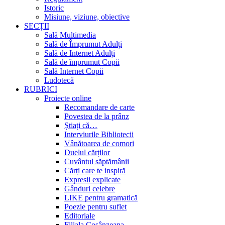
Istoric
Misiune, viziune, obiective
SECȚII
Sală Multimedia
Sală de Împrumut Adulți
Sală de Internet Adulți
Sală de împrumut Copii
Sală Internet Copii
Ludotecă
RUBRICI
Proiecte online
Recomandare de carte
Povestea de la prânz
Știați că…
Interviurile Bibliotecii
Vânătoarea de comori
Duelul cărților
Cuvântul săptămânii
Cărți care te inspiră
Expresii explicate
Gânduri celebre
LIKE pentru gramatică
Poezie pentru suflet
Editoriale
Filiala Cosânzeana