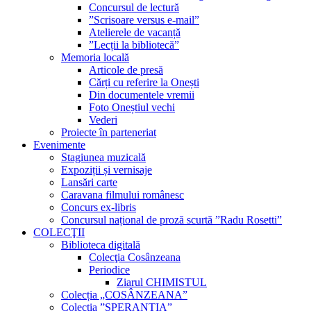
Concursul de lectură
”Scrisoare versus e-mail”
Atelierele de vacanță
”Lecții la bibliotecă”
Memoria locală
Articole de presă
Cărți cu referire la Onești
Din documentele vremii
Foto Oneștiul vechi
Vederi
Proiecte în parteneriat
Evenimente
Stagiunea muzicală
Expoziții și vernisaje
Lansări carte
Caravana filmului românesc
Concurs ex-libris
Concursul național de proză scurtă ”Radu Rosetti”
COLECŢII
Biblioteca digitală
Colecţia Cosânzeana
Periodice
Ziarul CHIMISTUL
Colecția „COSÂNZEANA”
Colecția ”SPERANȚIA”