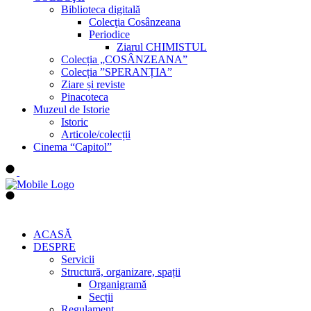
Biblioteca digitală
Colecţia Cosânzeana
Periodice
Ziarul CHIMISTUL
Colecția „COSÂNZEANA”
Colecția ”SPERANȚIA”
Ziare și reviste
Pinacoteca
Muzeul de Istorie
Istoric
Articole/colecții
Cinema “Capitol”
ACASĂ
DESPRE
Servicii
Structură, organizare, spații
Organigramă
Secții
Regulament