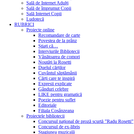
Sală de Internet Adulți
Sală de împrumut Copii
Sală Internet Copii
Ludotecă
RUBRICI
Proiecte online
Recomandare de carte
Povestea de la prânz
Știați că…
Interviurile Bibliotecii
Vânătoarea de comori
Noutăți la Rosetti
Duelul cărților
Cuvântul săptămânii
Cărți care te inspiră
Expresii explicate
Gânduri celebre
LIKE pentru gramatică
Poezie pentru suflet
Editoriale
Filiala Cosânzeana
Proiectele bibliotecii
Concursul național de proză scurtă ”Radu Rosetti”
Concursul de ex-libris
Stagiunea muzicală