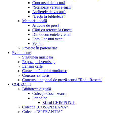
Concursul de lectură
”Scrisoare versus e-mail”
Atelierele de vacanță
”Lecții la bibliotecă”
Memoria locală
Articole de presă
Cărți cu referire la Onești
Din documentele vremii
Foto Oneștiul vechi
Vederi
Proiecte în parteneriat
Evenimente
Stagiunea muzicală
Expoziții și vernisaje
Lansări carte
Caravana filmului românesc
Concurs ex-libris
Concursul național de proză scurtă ”Radu Rosetti”
COLECŢII
Biblioteca digitală
Colecţia Cosânzeana
Periodice
Ziarul CHIMISTUL
Colecția „COSÂNZEANA”
Colecția ”SPERANȚIA”