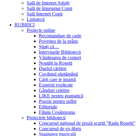
Sală de Internet Adulți
Sală de împrumut Copii
Sală Internet Copii
Ludotecă
RUBRICI
Proiecte online
Recomandare de carte
Povestea de la prânz
Știați că…
Interviurile Bibliotecii
Vânătoarea de comori
Noutăți la Rosetti
Duelul cărților
Cuvântul săptămânii
Cărți care te inspiră
Expresii explicate
Gânduri celebre
LIKE pentru gramatică
Poezie pentru suflet
Editoriale
Filiala Cosânzeana
Proiectele bibliotecii
Concursul național de proză scurtă ”Radu Rosetti”
Concursul de ex-libris
Stagiunea muzicală