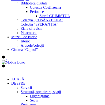
Biblioteca digitală
Colecţia Cosânzeana
Periodice
Ziarul CHIMISTUL
Colecția „COSÂNZEANA”
Colecția ”SPERANȚIA”
Ziare și reviste
Pinacoteca
Muzeul de Istorie
Istoric
Articole/colecții
Cinema “Capitol”
ACASĂ
DESPRE
Servicii
Structură, organizare, spații
Organigramă
Secții
Regulament