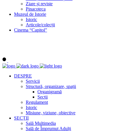
Ziare și reviste
Pinacoteca
Muzeul de Istorie
Istoric
Articole/colecții
Cinema “Capitol”
DESPRE
Servicii
Structură, organizare, spații
Organigramă
Secții
Regulament
Istoric
Misiune, viziune, obiective
SECȚII
Sală Multimedia
Sală de Împrumut Adulți