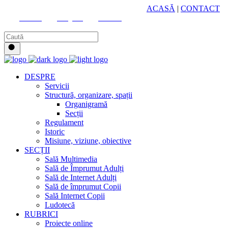
HUB CULTURAL ZONAL
ACASĂ
|
CONTACT
Youtube
Instagram
Facebook
DESPRE
Servicii
Structură, organizare, spații
Organigramă
Secții
Regulament
Istoric
Misiune, viziune, obiective
SECȚII
Sală Multimedia
Sală de Împrumut Adulți
Sală de Internet Adulți
Sală de împrumut Copii
Sală Internet Copii
Ludotecă
RUBRICI
Proiecte online