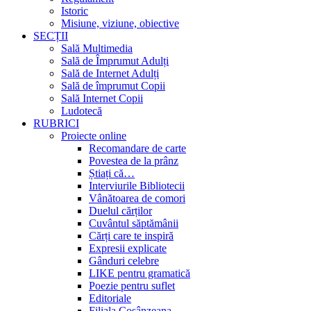
Istoric
Misiune, viziune, obiective
SECȚII
Sală Multimedia
Sală de Împrumut Adulți
Sală de Internet Adulți
Sală de împrumut Copii
Sală Internet Copii
Ludotecă
RUBRICI
Proiecte online
Recomandare de carte
Povestea de la prânz
Știați că…
Interviurile Bibliotecii
Vânătoarea de comori
Duelul cărților
Cuvântul săptămânii
Cărți care te inspiră
Expresii explicate
Gânduri celebre
LIKE pentru gramatică
Poezie pentru suflet
Editoriale
Filiala Cosânzeana