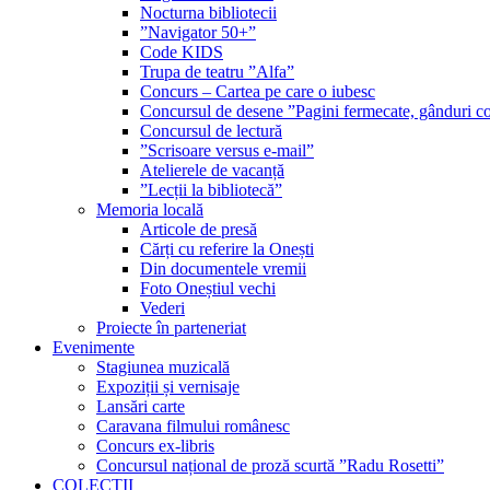
Nocturna bibliotecii
”Navigator 50+”
Code KIDS
Trupa de teatru ”Alfa”
Concurs – Cartea pe care o iubesc
Concursul de desene ”Pagini fermecate, gânduri co
Concursul de lectură
”Scrisoare versus e-mail”
Atelierele de vacanță
”Lecții la bibliotecă”
Memoria locală
Articole de presă
Cărți cu referire la Onești
Din documentele vremii
Foto Oneștiul vechi
Vederi
Proiecte în parteneriat
Evenimente
Stagiunea muzicală
Expoziții și vernisaje
Lansări carte
Caravana filmului românesc
Concurs ex-libris
Concursul național de proză scurtă ”Radu Rosetti”
COLECŢII