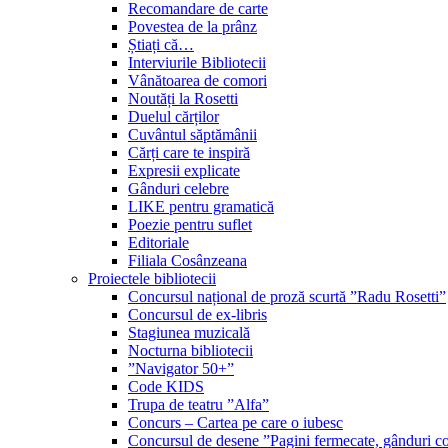
Recomandare de carte
Povestea de la prânz
Știați că…
Interviurile Bibliotecii
Vânătoarea de comori
Noutăți la Rosetti
Duelul cărților
Cuvântul săptămânii
Cărți care te inspiră
Expresii explicate
Gânduri celebre
LIKE pentru gramatică
Poezie pentru suflet
Editoriale
Filiala Cosânzeana
Proiectele bibliotecii
Concursul național de proză scurtă ”Radu Rosetti”
Concursul de ex-libris
Stagiunea muzicală
Nocturna bibliotecii
”Navigator 50+”
Code KIDS
Trupa de teatru ”Alfa”
Concurs – Cartea pe care o iubesc
Concursul de desene ”Pagini fermecate, gânduri co