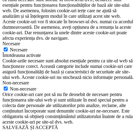
esențiale pentru funcționarea funcționalităților de bază ale site-ului
web. De asemenea, folosim cookie-uri terțe care ne ajută să
analizăm și să înțelegem modul în care utilizați acest site web.
Aceste cookie-uri vor fi stocate în browser-ul dvs. numai cu acordul
dumneavoastră. De asemenea, aveți opțiunea de a renunța la aceste
cookie-uri. Dar renunțarea la unele dintre aceste cookie-uri poate
afecta experiența dvs. de navigare.
Necesare
Necesare
Întotdeauna activate
Cookie-urile necesare sunt absolut esențiale pentru ca site-ul web să
funcționeze corect. Această categorie include numai cookie-uri care
asigură funcționalități de bază și caracteristici de securitate ale site-
ului web. Aceste cookie-uri nu stochează nicio informație personală.
Non-necesare
Non-necesare
Orice cookie-uri care pot să nu fie deosebit de necesare pentru
funcționarea site-ului web și sunt utilizate în mod special pentru a
colecta date personale ale utilizatorilor prin analize, reclame, alte
conținuturi încorporate sunt denumite cookie-uri ne-necesare. Este
obligatoriu să obțineți consimțământul utilizatorului înainte de a rula
aceste cookie-uri pe site-ul dvs. web.
SALVEAZĂ ȘI ACCEPTĂ