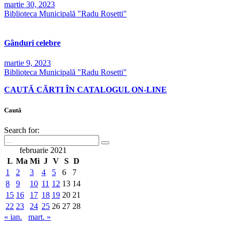
martie 30, 2023
Biblioteca Municipală "Radu Rosetti"
Gânduri celebre
martie 9, 2023
Biblioteca Municipală "Radu Rosetti"
CAUTĂ CĂRȚI ÎN CATALOGUL ON-LINE
Caută
Search for:
februarie 2021
L
Ma
Mi
J
V
S
D
1
2
3
4
5
6
7
8
9
10
11
12
13
14
15
16
17
18
19
20
21
22
23
24
25
26
27
28
« ian.
mart. »