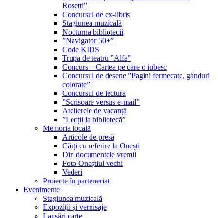
Rosetti”
Concursul de ex-libris
Stagiunea muzicală
Nocturna bibliotecii
”Navigator 50+”
Code KIDS
Trupa de teatru ”Alfa”
Concurs – Cartea pe care o iubesc
Concursul de desene ”Pagini fermecate, gânduri
colorate”
Concursul de lectură
”Scrisoare versus e-mail”
Atelierele de vacanță
”Lecții la bibliotecă”
Memoria locală
Articole de presă
Cărți cu referire la Onești
Din documentele vremii
Foto Oneștiul vechi
Vederi
Proiecte în parteneriat
Evenimente
Stagiunea muzicală
Expoziții și vernisaje
Lansări carte