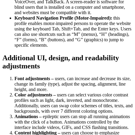
VoiceOver, and TalkBack. A screen-reader is software for
blind users that is installed on a computer and smartphone,
and websites must be compatible with it.
Keyboard Navigation Profile (Motor-Impaired):
this
profile enables motor-impaired persons to operate the website
using the keyboard Tab, Shift+Tab, and the Enter keys. Users
can also use shortcuts such as “M” (menus), “H” (headings),
“F” (forms), “B” (buttons), and “G” (graphics) to jump to
specific elements.
Additional UI, design, and readability
adjustments
Font adjustments –
users, can increase and decrease its size,
change its family (type), adjust the spacing, alignment, line
height, and more.
Color adjustments –
users can select various color contrast
profiles such as light, dark, inverted, and monochrome.
Additionally, users can swap color schemes of titles, texts, and
backgrounds, with over 7 different coloring options.
Animations –
epileptic users can stop all running animations
with the click of a button. Animations controlled by the
interface include videos, GIFs, and CSS flashing transitions.
Content highlighting –
users can choose to emphasize