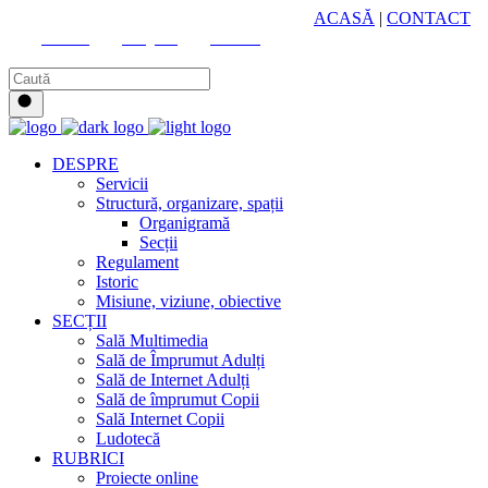
HUB CULTURAL ZONAL
ACASĂ
|
CONTACT
Youtube
Instagram
Facebook
DESPRE
Servicii
Structură, organizare, spații
Organigramă
Secții
Regulament
Istoric
Misiune, viziune, obiective
SECȚII
Sală Multimedia
Sală de Împrumut Adulți
Sală de Internet Adulți
Sală de împrumut Copii
Sală Internet Copii
Ludotecă
RUBRICI
Proiecte online