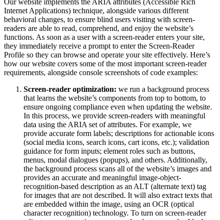
Our website implements the ARIA attributes (Accessible Rich
Internet Applications) technique, alongside various different
behavioral changes, to ensure blind users visiting with screen-
readers are able to read, comprehend, and enjoy the website’s
functions. As soon as a user with a screen-reader enters your site,
they immediately receive a prompt to enter the Screen-Reader
Profile so they can browse and operate your site effectively. Here’s
how our website covers some of the most important screen-reader
requirements, alongside console screenshots of code examples:
Screen-reader optimization:
we run a background process
that learns the website’s components from top to bottom, to
ensure ongoing compliance even when updating the website.
In this process, we provide screen-readers with meaningful
data using the ARIA set of attributes. For example, we
provide accurate form labels; descriptions for actionable icons
(social media icons, search icons, cart icons, etc.); validation
guidance for form inputs; element roles such as buttons,
menus, modal dialogues (popups), and others. Additionally,
the background process scans all of the website’s images and
provides an accurate and meaningful image-object-
recognition-based description as an ALT (alternate text) tag
for images that are not described. It will also extract texts that
are embedded within the image, using an OCR (optical
character recognition) technology. To turn on screen-reader