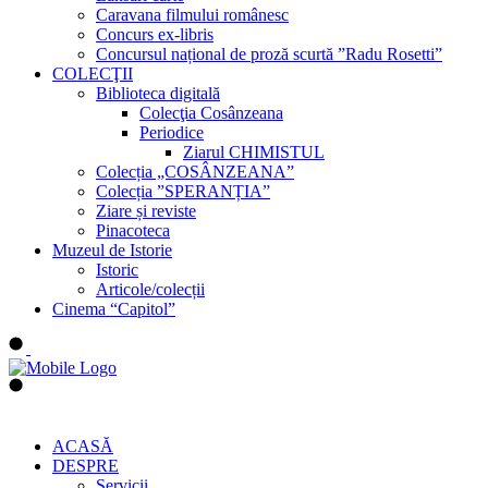
Caravana filmului românesc
Concurs ex-libris
Concursul național de proză scurtă ”Radu Rosetti”
COLECŢII
Biblioteca digitală
Colecţia Cosânzeana
Periodice
Ziarul CHIMISTUL
Colecția „COSÂNZEANA”
Colecția ”SPERANȚIA”
Ziare și reviste
Pinacoteca
Muzeul de Istorie
Istoric
Articole/colecții
Cinema “Capitol”
ACASĂ
DESPRE
Servicii