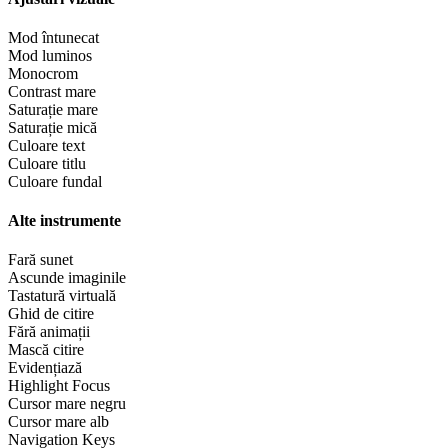
Mod întunecat
Mod luminos
Monocrom
Contrast mare
Saturație mare
Saturație mică
Culoare text
Culoare titlu
Culoare fundal
Alte instrumente
Fară sunet
Ascunde imaginile
Tastatură virtuală
Ghid de citire
Fără animații
Mască citire
Evidențiază
Highlight Focus
Cursor mare negru
Cursor mare alb
Navigation Keys