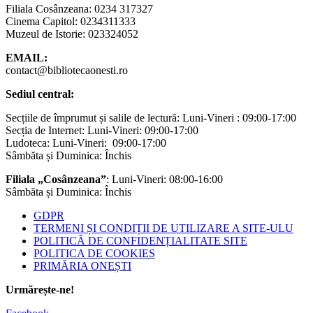
Filiala Cosânzeana: 0234 317327
Cinema Capitol: 0234311333
Muzeul de Istorie: 023324052
EMAIL:
contact@bibliotecaonesti.ro
Sediul central:
Secțiile de împrumut și salile de lectură: Luni-Vineri : 09:00-17:00
Secția de Internet: Luni-Vineri: 09:00-17:00
Ludoteca: Luni-Vineri: 09:00-17:00
Sâmbăta și Duminica: Închis
Filiala „Cosânzeana”
: Luni-Vineri: 08:00-16:00
Sâmbăta și Duminica: Închis
GDPR
TERMENI ȘI CONDIȚII DE UTILIZARE A SITE-ULU
POLITICĂ DE CONFIDENȚIALITATE SITE
POLITICA DE COOKIES
PRIMĂRIA ONEȘTI
Urmărește-ne!