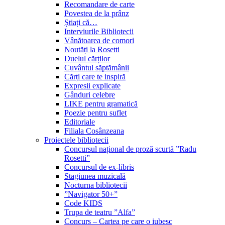
Recomandare de carte
Povestea de la prânz
Știați că…
Interviurile Bibliotecii
Vânătoarea de comori
Noutăți la Rosetti
Duelul cărților
Cuvântul săptămânii
Cărți care te inspiră
Expresii explicate
Gânduri celebre
LIKE pentru gramatică
Poezie pentru suflet
Editoriale
Filiala Cosânzeana
Proiectele bibliotecii
Concursul național de proză scurtă ”Radu
Rosetti”
Concursul de ex-libris
Stagiunea muzicală
Nocturna bibliotecii
”Navigator 50+”
Code KIDS
Trupa de teatru ”Alfa”
Concurs – Cartea pe care o iubesc