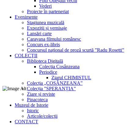
Foto Oneștiul vechi
Vederi
Proiecte în parteneriat
Evenimente
Stagiunea muzicală
Expoziții și vernisaje
Lansări carte
Caravana filmului românesc
Concurs ex-libris
Concursul național de proză scurtă ”Radu Rosetti”
COLECŢII
Biblioteca Digitală
Colecţia Cosânzeana
Periodice
Ziarul CHIMISTUL
Colecția „COSÂNZEANA”
Colecția ”SPERANȚIA”
Ziare și reviste
Pinacoteca
Muzeul de Istorie
Istoric
Articole/colecții
CONTACT