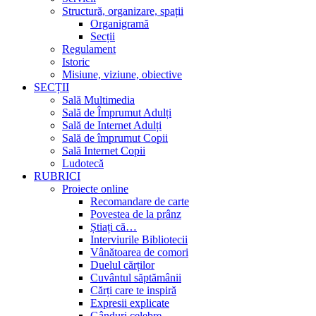
Structură, organizare, spații
Organigramă
Secții
Regulament
Istoric
Misiune, viziune, obiective
SECȚII
Sală Multimedia
Sală de Împrumut Adulți
Sală de Internet Adulți
Sală de împrumut Copii
Sală Internet Copii
Ludotecă
RUBRICI
Proiecte online
Recomandare de carte
Povestea de la prânz
Știați că…
Interviurile Bibliotecii
Vânătoarea de comori
Duelul cărților
Cuvântul săptămânii
Cărți care te inspiră
Expresii explicate
Gânduri celebre