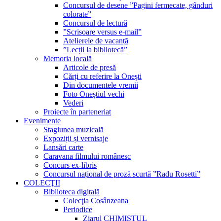
Concursul de desene ”Pagini fermecate, gânduri
colorate”
Concursul de lectură
”Scrisoare versus e-mail”
Atelierele de vacanță
”Lecții la bibliotecă”
Memoria locală
Articole de presă
Cărți cu referire la Onești
Din documentele vremii
Foto Oneștiul vechi
Vederi
Proiecte în parteneriat
Evenimente
Stagiunea muzicală
Expoziții și vernisaje
Lansări carte
Caravana filmului românesc
Concurs ex-libris
Concursul național de proză scurtă ”Radu Rosetti”
COLECŢII
Biblioteca digitală
Colecţia Cosânzeana
Periodice
Ziarul CHIMISTUL