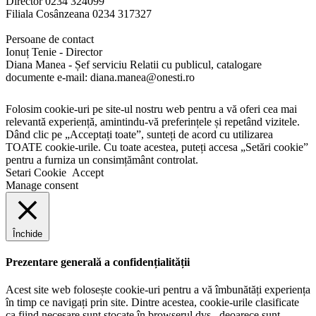
Director 0234 324099
Filiala Cosânzeana 0234 317327
Persoane de contact
Ionuț Tenie - Director
Diana Manea - Șef serviciu Relatii cu publicul, catalogare
documente e-mail: diana.manea@onesti.ro
Folosim cookie-uri pe site-ul nostru web pentru a vă oferi cea mai
relevantă experiență, amintindu-vă preferințele și repetând vizitele.
Dând clic pe „Acceptați toate”, sunteți de acord cu utilizarea
TOATE cookie-urile. Cu toate acestea, puteți accesa „Setări cookie”
pentru a furniza un consimțământ controlat.
Setari Cookie
Accept
Manage consent
Închide
Prezentare generală a confidențialității
Acest site web folosește cookie-uri pentru a vă îmbunătăți experiența
în timp ce navigați prin site. Dintre acestea, cookie-urile clasificate
ca fiind necesare sunt stocate în browserul dvs., deoarece sunt