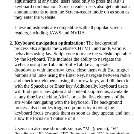
adjustments at any time, users need only to press the Alt+1
keyboard combination. Screen-reader users also get automatic
announcements to turn the Screen-reader mode on as soon as
they enter the website.
These adjustments are compatible with all popular screen
readers, including JAWS and NVDA.
Keyboard navigation optimization:
The background
process also adjusts the website’s HTML, and adds various
behaviors using JavaScript code to make the website operable
by the keyboard. This includes the ability to navigate the
website using the Tab and Shift+Tab keys, operate
dropdowns with the arrow keys, close them with Esc, trigger
buttons and links using the Enter key, navigate between radio
and checkbox elements using the arrow keys, and fill them in
with the Spacebar or Enter key.Additionally, keyboard users
will find quick-navigation and content-skip menus, available
at any time by clicking Alt+1, or as the first elements of the
site while navigating with the keyboard. The background
process also handles triggered popups by moving the
keyboard focus towards them as soon as they appear, and not
allow the focus drift outside of it.
Users can also use shortcuts such as “M” (menus), “H”
(headings), “F” (forms), “B” (buttons), and “G” (graphics) to