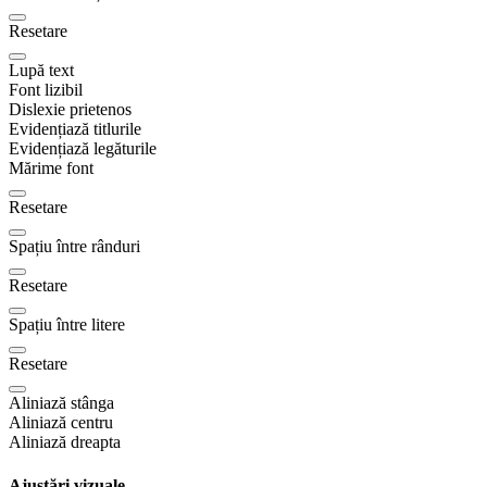
Resetare
Lupă text
Font lizibil
Dislexie prietenos
Evidențiază titlurile
Evidențiază legăturile
Mărime font
Resetare
Spațiu între rânduri
Resetare
Spațiu între litere
Resetare
Aliniază stânga
Aliniază centru
Aliniază dreapta
Ajustări vizuale