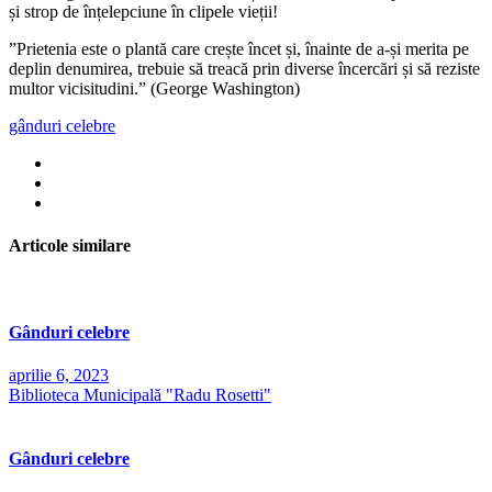
și strop de înțelepciune în clipele vieții!
”Prietenia este o plantă care crește încet și, înainte de a-și merita pe
deplin denumirea, trebuie să treacă prin diverse încercări și să reziste
multor vicisitudini.” (George Washington)
gânduri celebre
Articole similare
Gânduri celebre
aprilie 6, 2023
Biblioteca Municipală "Radu Rosetti"
Gânduri celebre