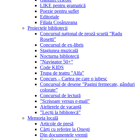
LIKE pentru gramatică
Poezie pentru suflet
Editoriale
Filiala Cosânzeana
Proiectele bibliotecii
Concursul național de proză scurtă ”Radu
Rosetti”
Concursul de ex-libris
Stagiunea muzicală
Nocturna bibliotecii
”Navigator 50+”
Code KIDS
Trupa de teatru ”Alfa”
Concurs – Cartea pe care o iubesc
Concursul de desene ”Pagini fermecate, gânduri
colorate”
Concursul de lectură
”Scrisoare versus e-mail”
Atelierele de vacanță
”Lecții la bibliotecă”
Memoria locală
Articole de presă
Cărți cu referire la Onești
Din documentele vremii