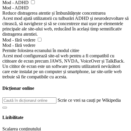
Mod - ADHD
Mod - ADHD
Reduce distragerea atentie și îmbunătățește concentrarea
Acest mod ajută utilizatorii cu tulburări ADHD și neurodezvoltare să
citească, să navigheze și să se concentreze mai ușor pe elementele
principale ale site-ului web, reducând în același timp semnificativ
distragerea atentiei.
Mod - fără vedere
Mod - fără vedere
Permite folosirea ecranului în modul citire
Acest mod configurează site-ul web pentru a fi compatibil cu
cititoare de ecran precum JAWS, NVDA, VoiceOver și TalkBack.
Un cititor de ecran este un software pentru utilizatorii nevăzători
care este instalat pe un computer și smartphone, iar site-urile web
trebuie să fie compatibile cu acesta.
Dicționar online
Scrie ce vrei sa cauți pe Wikipedia
Lizibilitate
Scalarea conținutului