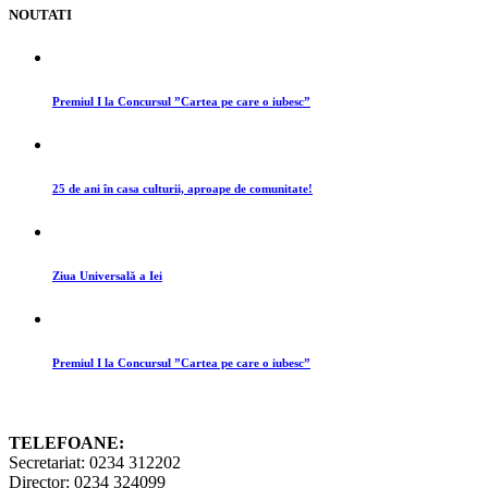
NOUTATI
Premiul I la Concursul ”Cartea pe care o iubesc”
25 de ani în casa culturii, aproape de comunitate!
Ziua Universală a Iei
Premiul I la Concursul ”Cartea pe care o iubesc”
TELEFOANE:
Secretariat: 0234 312202
Director: 0234 324099