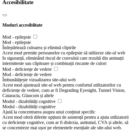
Accesibilitate
Moduri accesiblitate
Mod - epilepsie
Mod - epilepsie
Îndepărtează culoarea și elimină clipirile
Acest mod permite persoanelor cu epilepsie să utilizeze site-ul web
în siguranță, eliminând riscul de convulsii care rezultă din animații
intermitente sau clipitoare și combinații riscante de culori
Mod - deficiențe de vedere
Mod - deficiențe de vedere
Îmbunătățește vizualizarea site-ului web
Acest mod ajustează site-ul web pentru confortul utilizatorilor cu
deficiențe de vedere, cum ar fi Degrading Eyesight, Tunnel Vision,
Cataracta, Glaucom și altele
Modul - dizabilități cognitive
Modul - dizabilități cognitive
Ajută la concentrarea asupra unui conținut specific
Acest mod oferă diferite opțiuni de asistență pentru a ajuta utilizatorii
cu deficiențe cognitive, cum ar fi dislexia, autismul, CVA și altele, să
se concentreze mai ușor pe elementele esențiale ale site-ului web.