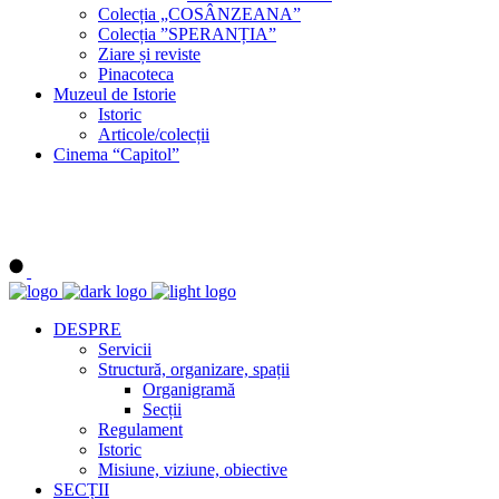
Colecția „COSÂNZEANA”
Colecția ”SPERANȚIA”
Ziare și reviste
Pinacoteca
Muzeul de Istorie
Istoric
Articole/colecții
Cinema “Capitol”
DESPRE
Servicii
Structură, organizare, spații
Organigramă
Secții
Regulament
Istoric
Misiune, viziune, obiective
SECȚII