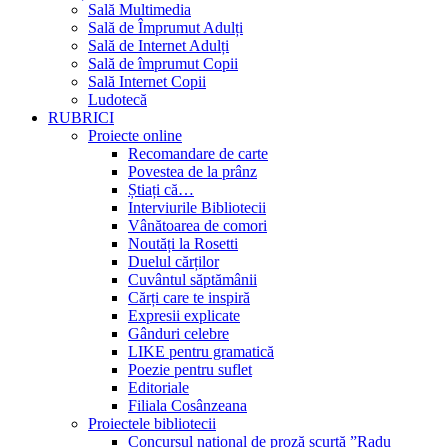
Sală Multimedia
Sală de Împrumut Adulți
Sală de Internet Adulți
Sală de împrumut Copii
Sală Internet Copii
Ludotecă
RUBRICI
Proiecte online
Recomandare de carte
Povestea de la prânz
Știați că…
Interviurile Bibliotecii
Vânătoarea de comori
Noutăți la Rosetti
Duelul cărților
Cuvântul săptămânii
Cărți care te inspiră
Expresii explicate
Gânduri celebre
LIKE pentru gramatică
Poezie pentru suflet
Editoriale
Filiala Cosânzeana
Proiectele bibliotecii
Concursul național de proză scurtă ”Radu