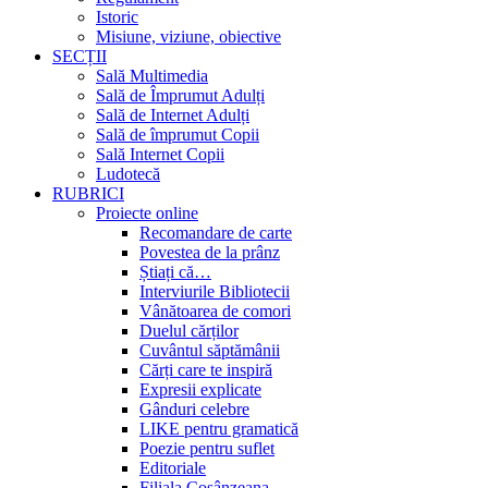
Istoric
Misiune, viziune, obiective
SECȚII
Sală Multimedia
Sală de Împrumut Adulți
Sală de Internet Adulți
Sală de împrumut Copii
Sală Internet Copii
Ludotecă
RUBRICI
Proiecte online
Recomandare de carte
Povestea de la prânz
Știați că…
Interviurile Bibliotecii
Vânătoarea de comori
Duelul cărților
Cuvântul săptămânii
Cărți care te inspiră
Expresii explicate
Gânduri celebre
LIKE pentru gramatică
Poezie pentru suflet
Editoriale
Filiala Cosânzeana