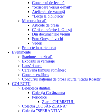
Concursul de lectură
”Scrisoare versus e-mail”
Atelierele de vacanță
”Lecții la bibliotecă”
Memoria locală
Articole de presă
Cărți cu referire la Onești
Din documentele vremii
Foto Oneștiul vechi
Vederi
Proiecte în parteneriat
Evenimente
Stagiunea muzicală
Expoziții și vernisaje
Lansări carte
Caravana filmului românesc
Concurs ex-libris
Concursul național de proză scurtă ”Radu Rosetti”
COLECŢII
Biblioteca digitală
Colecţia Cosânzeana
Periodice
Ziarul CHIMISTUL
Colecția „COSÂNZEANA”
Colecția ”SPERANȚIA”