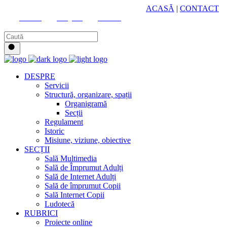
HUB CULTURAL ZONAL
ACASĂ
|
CONTACT
Youtube
Instagram
Facebook
DESPRE
Servicii
Structură, organizare, spații
Organigramă
Secții
Regulament
Istoric
Misiune, viziune, obiective
SECȚII
Sală Multimedia
Sală de Împrumut Adulți
Sală de Internet Adulți
Sală de împrumut Copii
Sală Internet Copii
Ludotecă
RUBRICI
Proiecte online