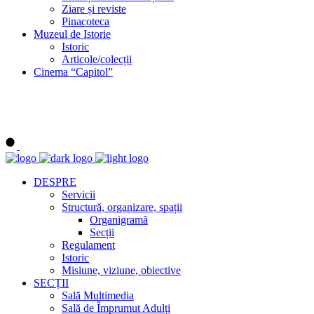
Ziare și reviste
Pinacoteca
Muzeul de Istorie
Istoric
Articole/colecții
Cinema “Capitol”
DESPRE
Servicii
Structură, organizare, spații
Organigramă
Secții
Regulament
Istoric
Misiune, viziune, obiective
SECȚII
Sală Multimedia
Sală de Împrumut Adulți