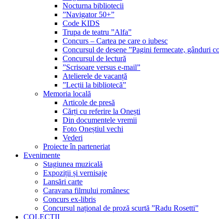
Nocturna bibliotecii
”Navigator 50+”
Code KIDS
Trupa de teatru ”Alfa”
Concurs – Cartea pe care o iubesc
Concursul de desene ”Pagini fermecate, gânduri co
Concursul de lectură
”Scrisoare versus e-mail”
Atelierele de vacanță
”Lecții la bibliotecă”
Memoria locală
Articole de presă
Cărți cu referire la Onești
Din documentele vremii
Foto Oneștiul vechi
Vederi
Proiecte în parteneriat
Evenimente
Stagiunea muzicală
Expoziții și vernisaje
Lansări carte
Caravana filmului românesc
Concurs ex-libris
Concursul național de proză scurtă ”Radu Rosetti”
COLECŢII