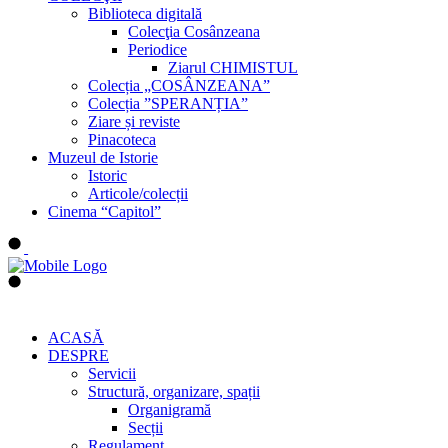
Biblioteca digitală
Colecţia Cosânzeana
Periodice
Ziarul CHIMISTUL
Colecția „COSÂNZEANA”
Colecția ”SPERANȚIA”
Ziare și reviste
Pinacoteca
Muzeul de Istorie
Istoric
Articole/colecții
Cinema “Capitol”
ACASĂ
DESPRE
Servicii
Structură, organizare, spații
Organigramă
Secții
Regulament