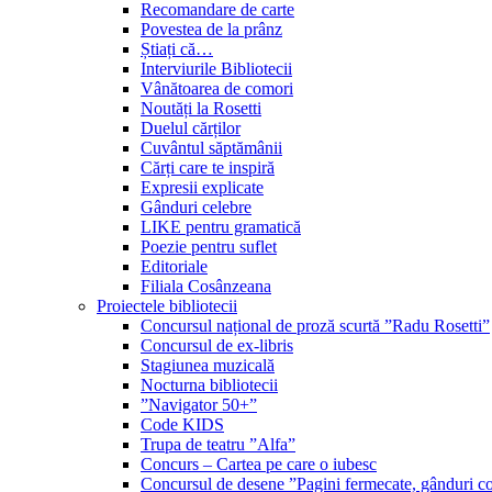
Recomandare de carte
Povestea de la prânz
Știați că…
Interviurile Bibliotecii
Vânătoarea de comori
Noutăți la Rosetti
Duelul cărților
Cuvântul săptămânii
Cărți care te inspiră
Expresii explicate
Gânduri celebre
LIKE pentru gramatică
Poezie pentru suflet
Editoriale
Filiala Cosânzeana
Proiectele bibliotecii
Concursul național de proză scurtă ”Radu Rosetti”
Concursul de ex-libris
Stagiunea muzicală
Nocturna bibliotecii
”Navigator 50+”
Code KIDS
Trupa de teatru ”Alfa”
Concurs – Cartea pe care o iubesc
Concursul de desene ”Pagini fermecate, gânduri co