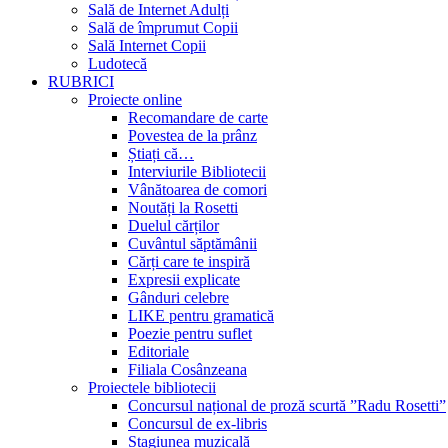
Sală de Internet Adulți
Sală de împrumut Copii
Sală Internet Copii
Ludotecă
RUBRICI
Proiecte online
Recomandare de carte
Povestea de la prânz
Știați că…
Interviurile Bibliotecii
Vânătoarea de comori
Noutăți la Rosetti
Duelul cărților
Cuvântul săptămânii
Cărți care te inspiră
Expresii explicate
Gânduri celebre
LIKE pentru gramatică
Poezie pentru suflet
Editoriale
Filiala Cosânzeana
Proiectele bibliotecii
Concursul național de proză scurtă ”Radu Rosetti”
Concursul de ex-libris
Stagiunea muzicală