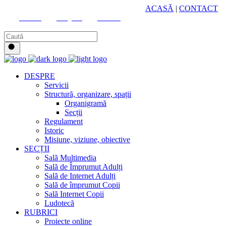
HUB CULTURAL ZONAL
ACASĂ
|
CONTACT
Youtube
Instagram
Facebook
DESPRE
Servicii
Structură, organizare, spații
Organigramă
Secții
Regulament
Istoric
Misiune, viziune, obiective
SECȚII
Sală Multimedia
Sală de Împrumut Adulți
Sală de Internet Adulți
Sală de împrumut Copii
Sală Internet Copii
Ludotecă
RUBRICI
Proiecte online