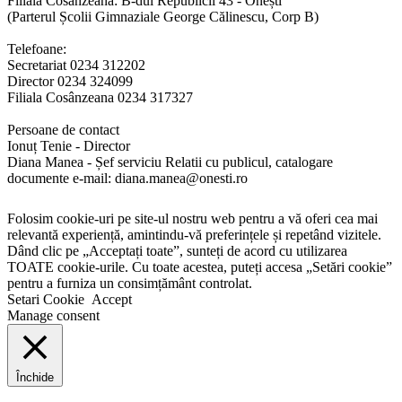
Filiala Cosânzeana: B-dul Republicii 43 - Onești
(Parterul Școlii Gimnaziale George Călinescu, Corp B)
Telefoane:
Secretariat 0234 312202
Director 0234 324099
Filiala Cosânzeana 0234 317327
Persoane de contact
Ionuț Tenie - Director
Diana Manea - Șef serviciu Relatii cu publicul, catalogare
documente e-mail: diana.manea@onesti.ro
Folosim cookie-uri pe site-ul nostru web pentru a vă oferi cea mai
relevantă experiență, amintindu-vă preferințele și repetând vizitele.
Dând clic pe „Acceptați toate”, sunteți de acord cu utilizarea
TOATE cookie-urile. Cu toate acestea, puteți accesa „Setări cookie”
pentru a furniza un consimțământ controlat.
Setari Cookie
Accept
Manage consent
Închide