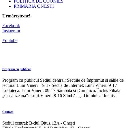
POLITICA DE COOKIES
PRIMĂRIA ONEȘTI
Urmărește-ne!
Facebook
Instagram
Youtube
Program cu publicul
Program cu publicul Sediul central: Secțiile de împrumut și sălile de
lectură: Luni-Vineri – 9-17 Secția de Internet: Luni-Vineri: 9-17
Ludoteca: Luni-Vineri: 09-17 Sâmbăta și Duminica: Închis Filiala
„Cosânzeana”: Luni-Vineri: 8-16 Sâmbăta și Duminica: Închis
Contact
Sediul central: B-dul Oituz 13A - Onești