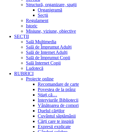
Structură, organizare, spații
Organigramă
Secții
Regulament
Istoric
Misiune, viziune, obiective
SECȚII
Sală Multimedia
Sală de Împrumut Adulți
Sală de Internet Adulți
Sală de împrumut Copii
Sală Internet Copii
Ludotecă
RUBRICI
Proiecte online
Recomandare de carte
Povestea de la prânz
Știați că…
Interviurile Bibliotecii
Vânătoarea de comori
Duelul cărților
Cuvântul săptămânii
Cărți care te inspiră
Expresii explicate
Gânduri celebre