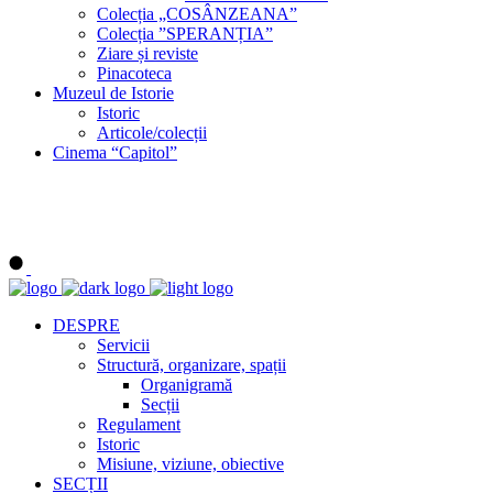
Colecția „COSÂNZEANA”
Colecția ”SPERANȚIA”
Ziare și reviste
Pinacoteca
Muzeul de Istorie
Istoric
Articole/colecții
Cinema “Capitol”
DESPRE
Servicii
Structură, organizare, spații
Organigramă
Secții
Regulament
Istoric
Misiune, viziune, obiective
SECȚII