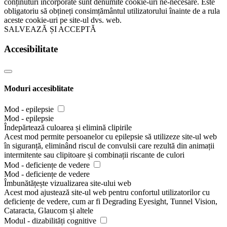
conținuturi încorporate sunt denumite cookie-uri ne-necesare. Este
obligatoriu să obțineți consimțământul utilizatorului înainte de a rula
aceste cookie-uri pe site-ul dvs. web.
SALVEAZĂ ȘI ACCEPTĂ
Accesibilitate
Moduri accesiblitate
Mod - epilepsie
Mod - epilepsie
Îndepărtează culoarea și elimină clipirile
Acest mod permite persoanelor cu epilepsie să utilizeze site-ul web
în siguranță, eliminând riscul de convulsii care rezultă din animații
intermitente sau clipitoare și combinații riscante de culori
Mod - deficiențe de vedere
Mod - deficiențe de vedere
Îmbunătățește vizualizarea site-ului web
Acest mod ajustează site-ul web pentru confortul utilizatorilor cu
deficiențe de vedere, cum ar fi Degrading Eyesight, Tunnel Vision,
Cataracta, Glaucom și altele
Modul - dizabilități cognitive