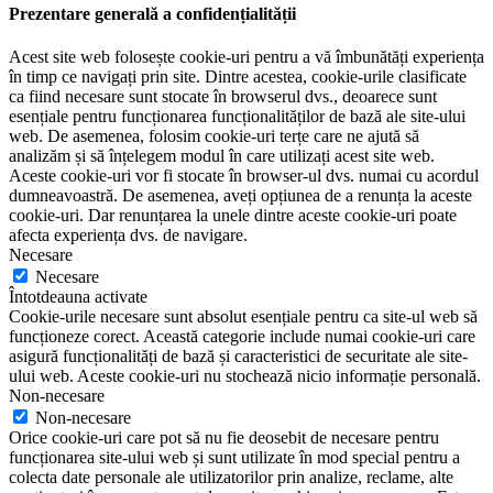
Prezentare generală a confidențialității
Acest site web folosește cookie-uri pentru a vă îmbunătăți experiența
în timp ce navigați prin site. Dintre acestea, cookie-urile clasificate
ca fiind necesare sunt stocate în browserul dvs., deoarece sunt
esențiale pentru funcționarea funcționalităților de bază ale site-ului
web. De asemenea, folosim cookie-uri terțe care ne ajută să
analizăm și să înțelegem modul în care utilizați acest site web.
Aceste cookie-uri vor fi stocate în browser-ul dvs. numai cu acordul
dumneavoastră. De asemenea, aveți opțiunea de a renunța la aceste
cookie-uri. Dar renunțarea la unele dintre aceste cookie-uri poate
afecta experiența dvs. de navigare.
Necesare
Necesare
Întotdeauna activate
Cookie-urile necesare sunt absolut esențiale pentru ca site-ul web să
funcționeze corect. Această categorie include numai cookie-uri care
asigură funcționalități de bază și caracteristici de securitate ale site-
ului web. Aceste cookie-uri nu stochează nicio informație personală.
Non-necesare
Non-necesare
Orice cookie-uri care pot să nu fie deosebit de necesare pentru
funcționarea site-ului web și sunt utilizate în mod special pentru a
colecta date personale ale utilizatorilor prin analize, reclame, alte