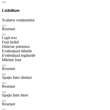
Lizibilitate
Scalarea conținutului
Resetare
Lupă text
Font lizibil
Dislexie prietenos
Evidențiază titlurile
Evidențiază legăturile
Mărime font
Resetare
Spațiu între rânduri
Resetare
Spațiu între litere
Resetare