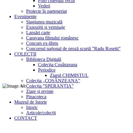
Foto Oneștiul vechi
Vederi
Proiecte în parteneriat
Evenimente
Stagiunea muzicală
Expoziții și vernisaje
Lansări carte
Caravana filmului românesc
Concurs ex-libris
Concursul național de proză scurtă ”Radu Rosetti”
COLECŢII
Biblioteca Digitală
Colecţia Cosânzeana
Periodice
Ziarul CHIMISTUL
Colecția „COSÂNZEANA”
Colecția ”SPERANȚIA”
Ziare și reviste
Pinacoteca
Muzeul de Istorie
Istoric
Articole/colecții
CONTACT