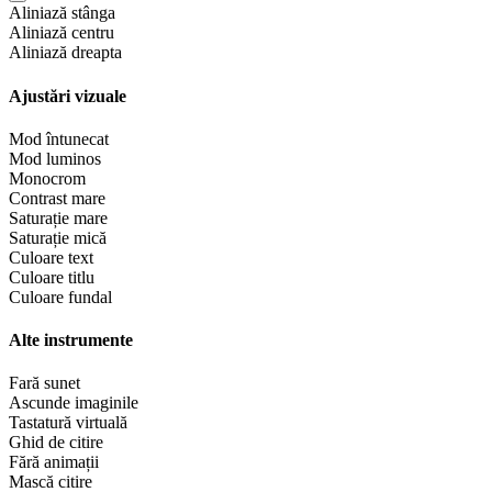
Aliniază stânga
Aliniază centru
Aliniază dreapta
Ajustări vizuale
Mod întunecat
Mod luminos
Monocrom
Contrast mare
Saturație mare
Saturație mică
Culoare text
Culoare titlu
Culoare fundal
Alte instrumente
Fară sunet
Ascunde imaginile
Tastatură virtuală
Ghid de citire
Fără animații
Mască citire