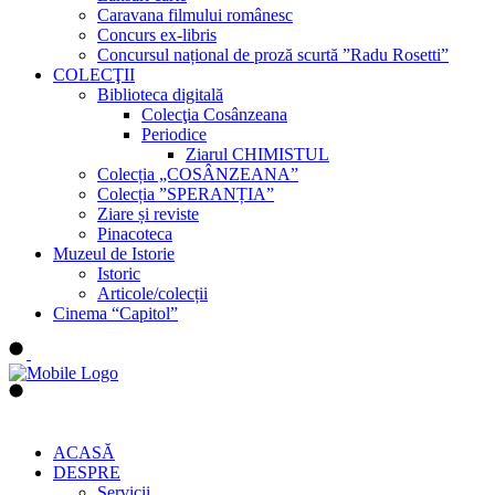
Caravana filmului românesc
Concurs ex-libris
Concursul național de proză scurtă ”Radu Rosetti”
COLECŢII
Biblioteca digitală
Colecţia Cosânzeana
Periodice
Ziarul CHIMISTUL
Colecția „COSÂNZEANA”
Colecția ”SPERANȚIA”
Ziare și reviste
Pinacoteca
Muzeul de Istorie
Istoric
Articole/colecții
Cinema “Capitol”
ACASĂ
DESPRE
Servicii