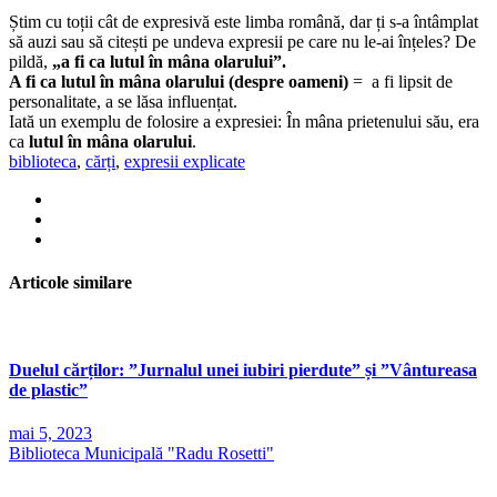
Știm cu toții cât de expresivă este limba română, dar ți s-a întâmplat
să auzi sau să citești pe undeva expresii pe care nu le-ai înțeles? De
pildă,
„a fi ca lutul în mâna olarului”.
A fi ca lutul în mâna olarului (despre oameni)
= a fi lipsit de
personalitate, a se lăsa influențat.
Iată un exemplu de folosire a expresiei: În mâna prietenului său, era
ca
lutul în mâna olarului
.
biblioteca
,
cărți
,
expresii explicate
Articole similare
Duelul cărților: ”Jurnalul unei iubiri pierdute” și ”Vântureasa
de plastic”
mai 5, 2023
Biblioteca Municipală "Radu Rosetti"