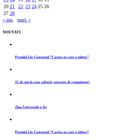
20
21
22
23
24
25
26
27
28
« ian.
mart. »
NOUTATI
Premiul I la Concursul ”Cartea pe care o iubesc”
25 de ani în casa culturii, aproape de comunitate!
Ziua Universală a Iei
Premiul I la Concursul ”Cartea pe care o iubesc”