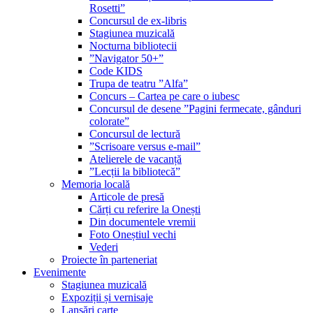
Rosetti”
Concursul de ex-libris
Stagiunea muzicală
Nocturna bibliotecii
”Navigator 50+”
Code KIDS
Trupa de teatru ”Alfa”
Concurs – Cartea pe care o iubesc
Concursul de desene ”Pagini fermecate, gânduri
colorate”
Concursul de lectură
”Scrisoare versus e-mail”
Atelierele de vacanță
”Lecții la bibliotecă”
Memoria locală
Articole de presă
Cărți cu referire la Onești
Din documentele vremii
Foto Oneștiul vechi
Vederi
Proiecte în parteneriat
Evenimente
Stagiunea muzicală
Expoziții și vernisaje
Lansări carte