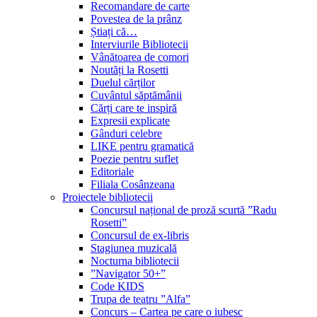
Recomandare de carte
Povestea de la prânz
Știați că…
Interviurile Bibliotecii
Vânătoarea de comori
Noutăți la Rosetti
Duelul cărților
Cuvântul săptămânii
Cărți care te inspiră
Expresii explicate
Gânduri celebre
LIKE pentru gramatică
Poezie pentru suflet
Editoriale
Filiala Cosânzeana
Proiectele bibliotecii
Concursul național de proză scurtă ”Radu
Rosetti”
Concursul de ex-libris
Stagiunea muzicală
Nocturna bibliotecii
”Navigator 50+”
Code KIDS
Trupa de teatru ”Alfa”
Concurs – Cartea pe care o iubesc