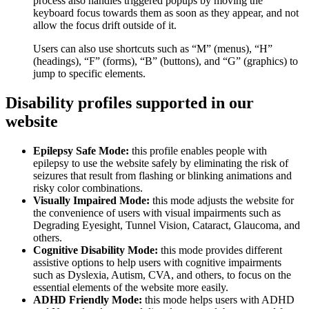
process also handles triggered popups by moving the
keyboard focus towards them as soon as they appear, and not
allow the focus drift outside of it.
Users can also use shortcuts such as “M” (menus), “H”
(headings), “F” (forms), “B” (buttons), and “G” (graphics) to
jump to specific elements.
Disability profiles supported in our
website
Epilepsy Safe Mode:
this profile enables people with
epilepsy to use the website safely by eliminating the risk of
seizures that result from flashing or blinking animations and
risky color combinations.
Visually Impaired Mode:
this mode adjusts the website for
the convenience of users with visual impairments such as
Degrading Eyesight, Tunnel Vision, Cataract, Glaucoma, and
others.
Cognitive Disability Mode:
this mode provides different
assistive options to help users with cognitive impairments
such as Dyslexia, Autism, CVA, and others, to focus on the
essential elements of the website more easily.
ADHD Friendly Mode:
this mode helps users with ADHD