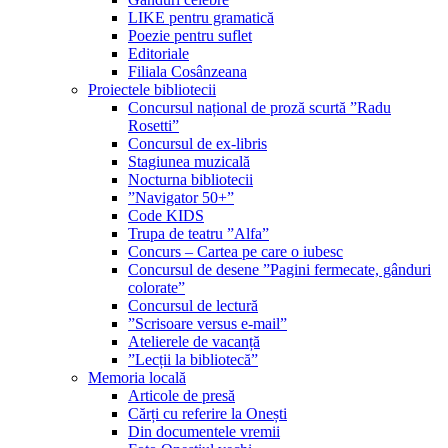
LIKE pentru gramatică
Poezie pentru suflet
Editoriale
Filiala Cosânzeana
Proiectele bibliotecii
Concursul național de proză scurtă ”Radu
Rosetti”
Concursul de ex-libris
Stagiunea muzicală
Nocturna bibliotecii
”Navigator 50+”
Code KIDS
Trupa de teatru ”Alfa”
Concurs – Cartea pe care o iubesc
Concursul de desene ”Pagini fermecate, gânduri
colorate”
Concursul de lectură
”Scrisoare versus e-mail”
Atelierele de vacanță
”Lecții la bibliotecă”
Memoria locală
Articole de presă
Cărți cu referire la Onești
Din documentele vremii