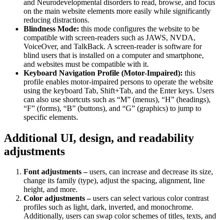
and Neurodevelopmental disorders to read, browse, and focus
on the main website elements more easily while significantly
reducing distractions.
Blindness Mode:
this mode configures the website to be
compatible with screen-readers such as JAWS, NVDA,
VoiceOver, and TalkBack. A screen-reader is software for
blind users that is installed on a computer and smartphone,
and websites must be compatible with it.
Keyboard Navigation Profile (Motor-Impaired):
this
profile enables motor-impaired persons to operate the website
using the keyboard Tab, Shift+Tab, and the Enter keys. Users
can also use shortcuts such as “M” (menus), “H” (headings),
“F” (forms), “B” (buttons), and “G” (graphics) to jump to
specific elements.
Additional UI, design, and readability
adjustments
Font adjustments –
users, can increase and decrease its size,
change its family (type), adjust the spacing, alignment, line
height, and more.
Color adjustments –
users can select various color contrast
profiles such as light, dark, inverted, and monochrome.
Additionally, users can swap color schemes of titles, texts, and