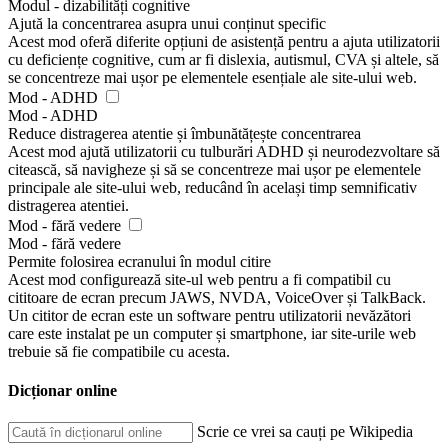
Modul - dizabilități cognitive
Ajută la concentrarea asupra unui conținut specific
Acest mod oferă diferite opțiuni de asistență pentru a ajuta utilizatorii
cu deficiențe cognitive, cum ar fi dislexia, autismul, CVA și altele, să
se concentreze mai ușor pe elementele esențiale ale site-ului web.
Mod - ADHD
Mod - ADHD
Reduce distragerea atentie și îmbunătățește concentrarea
Acest mod ajută utilizatorii cu tulburări ADHD și neurodezvoltare să
citească, să navigheze și să se concentreze mai ușor pe elementele
principale ale site-ului web, reducând în același timp semnificativ
distragerea atentiei.
Mod - fără vedere
Mod - fără vedere
Permite folosirea ecranului în modul citire
Acest mod configurează site-ul web pentru a fi compatibil cu
cititoare de ecran precum JAWS, NVDA, VoiceOver și TalkBack.
Un cititor de ecran este un software pentru utilizatorii nevăzători
care este instalat pe un computer și smartphone, iar site-urile web
trebuie să fie compatibile cu acesta.
Dicționar online
Scrie ce vrei sa cauți pe Wikipedia