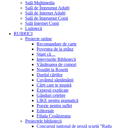
Sală Multimedia
Sală de Împrumut Adulți
Sală de Internet Adulți
Sală de împrumut Copii
Sală Internet Copii
Ludotecă
RUBRICI
Proiecte online
Recomandare de carte
Povestea de la prânz
Știați că…
Interviurile Bibliotecii
Vânătoarea de comori
Noutăți la Rosetti
Duelul cărților
Cuvântul săptămânii
Cărți care te inspiră
Expresii explicate
Gânduri celebre
LIKE pentru gramatică
Poezie pentru suflet
Editoriale
Filiala Cosânzeana
Proiectele bibliotecii
Concursul național de proză scurtă ”Radu