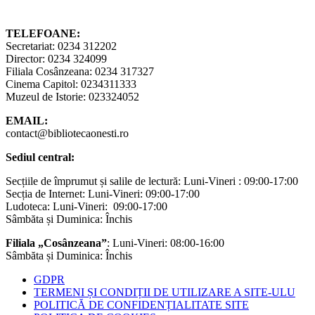
TELEFOANE:
Secretariat: 0234 312202
Director: 0234 324099
Filiala Cosânzeana: 0234 317327
Cinema Capitol: 0234311333
Muzeul de Istorie: 023324052
EMAIL:
contact@bibliotecaonesti.ro
Sediul central:
Secțiile de împrumut și salile de lectură: Luni-Vineri : 09:00-17:00
Secția de Internet: Luni-Vineri: 09:00-17:00
Ludoteca: Luni-Vineri: 09:00-17:00
Sâmbăta și Duminica: Închis
Filiala „Cosânzeana”
: Luni-Vineri: 08:00-16:00
Sâmbăta și Duminica: Închis
GDPR
TERMENI ȘI CONDIȚII DE UTILIZARE A SITE-ULU
POLITICĂ DE CONFIDENȚIALITATE SITE