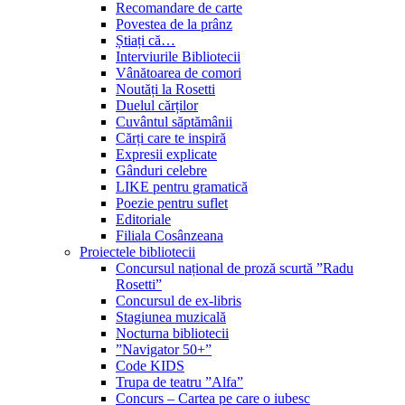
Recomandare de carte
Povestea de la prânz
Știați că…
Interviurile Bibliotecii
Vânătoarea de comori
Noutăți la Rosetti
Duelul cărților
Cuvântul săptămânii
Cărți care te inspiră
Expresii explicate
Gânduri celebre
LIKE pentru gramatică
Poezie pentru suflet
Editoriale
Filiala Cosânzeana
Proiectele bibliotecii
Concursul național de proză scurtă ”Radu
Rosetti”
Concursul de ex-libris
Stagiunea muzicală
Nocturna bibliotecii
”Navigator 50+”
Code KIDS
Trupa de teatru ”Alfa”
Concurs – Cartea pe care o iubesc