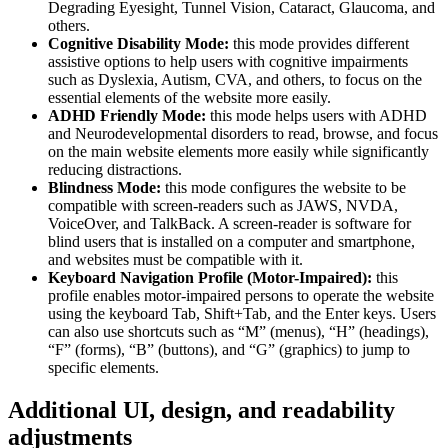
Degrading Eyesight, Tunnel Vision, Cataract, Glaucoma, and
others.
Cognitive Disability Mode:
this mode provides different
assistive options to help users with cognitive impairments
such as Dyslexia, Autism, CVA, and others, to focus on the
essential elements of the website more easily.
ADHD Friendly Mode:
this mode helps users with ADHD
and Neurodevelopmental disorders to read, browse, and focus
on the main website elements more easily while significantly
reducing distractions.
Blindness Mode:
this mode configures the website to be
compatible with screen-readers such as JAWS, NVDA,
VoiceOver, and TalkBack. A screen-reader is software for
blind users that is installed on a computer and smartphone,
and websites must be compatible with it.
Keyboard Navigation Profile (Motor-Impaired):
this
profile enables motor-impaired persons to operate the website
using the keyboard Tab, Shift+Tab, and the Enter keys. Users
can also use shortcuts such as “M” (menus), “H” (headings),
“F” (forms), “B” (buttons), and “G” (graphics) to jump to
specific elements.
Additional UI, design, and readability
adjustments