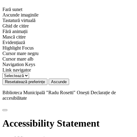
Fară sunet
Ascunde imaginile
Tastatură virtuală
Ghid de citire
Fără animații
Mască citire
Evidențiază
Highlight Focus
Cursor mare negru
Cursor mare alb
Navigation Keys
Link navigator
Resetatează preferințe
Ascunde
Biblioteca Municipală "Radu Rosetti" Onești
Declarație de
accesibilitate
Accessibility Statement