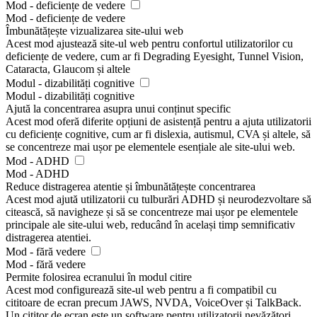
Mod - deficiențe de vedere
Mod - deficiențe de vedere
Îmbunătățește vizualizarea site-ului web
Acest mod ajustează site-ul web pentru confortul utilizatorilor cu
deficiențe de vedere, cum ar fi Degrading Eyesight, Tunnel Vision,
Cataracta, Glaucom și altele
Modul - dizabilități cognitive
Modul - dizabilități cognitive
Ajută la concentrarea asupra unui conținut specific
Acest mod oferă diferite opțiuni de asistență pentru a ajuta utilizatorii
cu deficiențe cognitive, cum ar fi dislexia, autismul, CVA și altele, să
se concentreze mai ușor pe elementele esențiale ale site-ului web.
Mod - ADHD
Mod - ADHD
Reduce distragerea atentie și îmbunătățește concentrarea
Acest mod ajută utilizatorii cu tulburări ADHD și neurodezvoltare să
citească, să navigheze și să se concentreze mai ușor pe elementele
principale ale site-ului web, reducând în același timp semnificativ
distragerea atentiei.
Mod - fără vedere
Mod - fără vedere
Permite folosirea ecranului în modul citire
Acest mod configurează site-ul web pentru a fi compatibil cu
cititoare de ecran precum JAWS, NVDA, VoiceOver și TalkBack.
Un cititor de ecran este un software pentru utilizatorii nevăzători