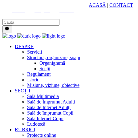
HUB CULTURAL ZONAL
ACASĂ
|
CONTACT
Youtube
Instagram
Facebook
DESPRE
Servicii
Structură, organizare, spații
Organigramă
Secții
Regulament
Istoric
Misiune, viziune, obiective
SECȚII
Sală Multimedia
Sală de Împrumut Adulți
Sală de Internet Adulți
Sală de împrumut Copii
Sală Internet Copii
Ludotecă
RUBRICI
Proiecte online