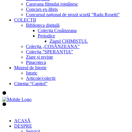
Caravana filmului românesc
Concurs ex-libris
Concursul național de proză scurtă ”Radu Rosetti”
COLECŢII
Biblioteca digitală
Colecţia Cosânzeana
Periodice
Ziarul CHIMISTUL
Colecția „COSÂNZEANA”
Colecția ”SPERANȚIA”
Ziare și reviste
Pinacoteca
Muzeul de Istorie
Istoric
Articole/colecții
Cinema “Capitol”
ACASĂ
DESPRE
Servicii