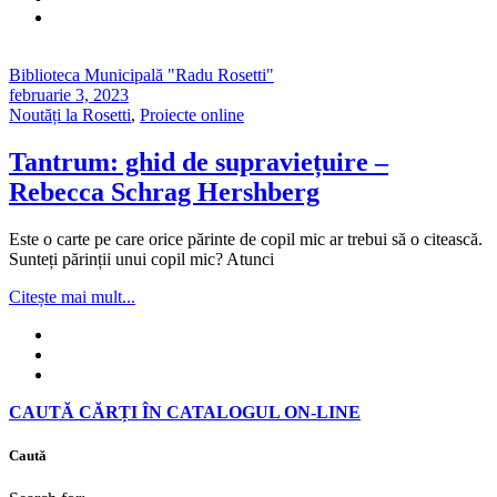
Biblioteca Municipală "Radu Rosetti"
februarie 3, 2023
Noutăți la Rosetti
,
Proiecte online
Tantrum: ghid de supraviețuire –
Rebecca Schrag Hershberg
Este o carte pe care orice părinte de copil mic ar trebui să o citească.
Sunteți părinții unui copil mic? Atunci
Citește mai mult...
CAUTĂ CĂRȚI ÎN CATALOGUL ON-LINE
Caută