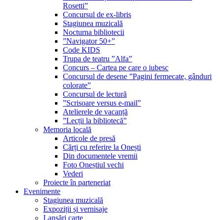
Rosetti”
Concursul de ex-libris
Stagiunea muzicală
Nocturna bibliotecii
”Navigator 50+”
Code KIDS
Trupa de teatru ”Alfa”
Concurs – Cartea pe care o iubesc
Concursul de desene ”Pagini fermecate, gânduri
colorate”
Concursul de lectură
”Scrisoare versus e-mail”
Atelierele de vacanță
”Lecții la bibliotecă”
Memoria locală
Articole de presă
Cărți cu referire la Onești
Din documentele vremii
Foto Oneștiul vechi
Vederi
Proiecte în parteneriat
Evenimente
Stagiunea muzicală
Expoziții și vernisaje
Lansări carte