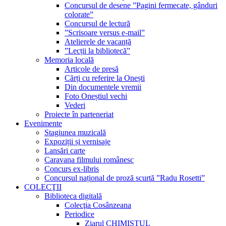
Concursul de desene ”Pagini fermecate, gânduri
colorate”
Concursul de lectură
”Scrisoare versus e-mail”
Atelierele de vacanță
”Lecții la bibliotecă”
Memoria locală
Articole de presă
Cărți cu referire la Onești
Din documentele vremii
Foto Oneștiul vechi
Vederi
Proiecte în parteneriat
Evenimente
Stagiunea muzicală
Expoziții și vernisaje
Lansări carte
Caravana filmului românesc
Concurs ex-libris
Concursul național de proză scurtă ”Radu Rosetti”
COLECŢII
Biblioteca digitală
Colecţia Cosânzeana
Periodice
Ziarul CHIMISTUL