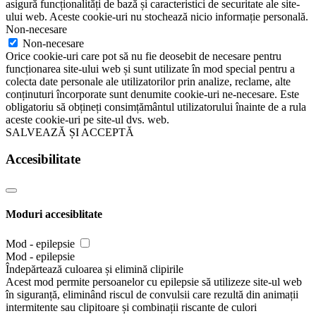
asigură funcționalități de bază și caracteristici de securitate ale site-
ului web. Aceste cookie-uri nu stochează nicio informație personală.
Non-necesare
Non-necesare
Orice cookie-uri care pot să nu fie deosebit de necesare pentru
funcționarea site-ului web și sunt utilizate în mod special pentru a
colecta date personale ale utilizatorilor prin analize, reclame, alte
conținuturi încorporate sunt denumite cookie-uri ne-necesare. Este
obligatoriu să obțineți consimțământul utilizatorului înainte de a rula
aceste cookie-uri pe site-ul dvs. web.
SALVEAZĂ ȘI ACCEPTĂ
Accesibilitate
Moduri accesiblitate
Mod - epilepsie
Mod - epilepsie
Îndepărtează culoarea și elimină clipirile
Acest mod permite persoanelor cu epilepsie să utilizeze site-ul web
în siguranță, eliminând riscul de convulsii care rezultă din animații
intermitente sau clipitoare și combinații riscante de culori