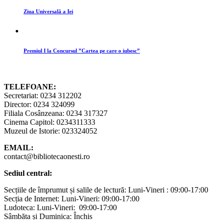
Ziua Universală a Iei
Premiul I la Concursul ”Cartea pe care o iubesc”
TELEFOANE:
Secretariat: 0234 312202
Director: 0234 324099
Filiala Cosânzeana: 0234 317327
Cinema Capitol: 0234311333
Muzeul de Istorie: 023324052
EMAIL:
contact@bibliotecaonesti.ro
Sediul central:
Secțiile de împrumut și salile de lectură: Luni-Vineri : 09:00-17:00
Secția de Internet: Luni-Vineri: 09:00-17:00
Ludoteca: Luni-Vineri: 09:00-17:00
Sâmbăta și Duminica: Închis