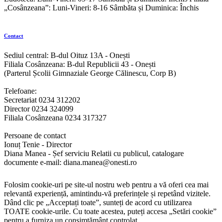
„Cosânzeana”: Luni-Vineri: 8-16 Sâmbăta și Duminica: Închis
Contact
Sediul central: B-dul Oituz 13A - Onești
Filiala Cosânzeana: B-dul Republicii 43 - Onești
(Parterul Școlii Gimnaziale George Călinescu, Corp B)
Telefoane:
Secretariat 0234 312202
Director 0234 324099
Filiala Cosânzeana 0234 317327
Persoane de contact
Ionuț Tenie - Director
Diana Manea - Șef serviciu Relatii cu publicul, catalogare
documente e-mail: diana.manea@onesti.ro
Folosim cookie-uri pe site-ul nostru web pentru a vă oferi cea mai
relevantă experiență, amintindu-vă preferințele și repetând vizitele.
Dând clic pe „Acceptați toate”, sunteți de acord cu utilizarea
TOATE cookie-urile. Cu toate acestea, puteți accesa „Setări cookie”
pentru a furniza un consimțământ controlat.