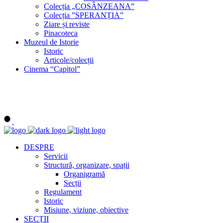
Colecția „COSÂNZEANA”
Colecția ”SPERANȚIA”
Ziare și reviste
Pinacoteca
Muzeul de Istorie
Istoric
Articole/colecții
Cinema “Capitol”
DESPRE
Servicii
Structură, organizare, spații
Organigramă
Secții
Regulament
Istoric
Misiune, viziune, obiective
SECȚII