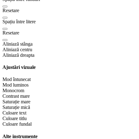
Resetare
Spațiu între litere
Resetare
Aliniază stânga
Aliniază centru
Aliniază dreapta
Ajustări vizuale
Mod întunecat
Mod luminos
Monocrom
Contrast mare
Saturație mare
Saturație mică
Culoare text
Culoare titlu
Culoare fundal
Alte instrumente