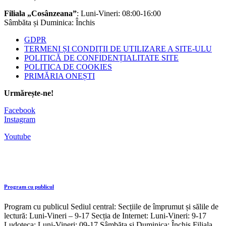
Filiala „Cosânzeana”
: Luni-Vineri: 08:00-16:00
Sâmbăta și Duminica: Închis
GDPR
TERMENI ȘI CONDIȚII DE UTILIZARE A SITE-ULU
POLITICĂ DE CONFIDENȚIALITATE SITE
POLITICA DE COOKIES
PRIMĂRIA ONEȘTI
Urmărește-ne!
Facebook
Instagram
Youtube
Program cu publicul
Program cu publicul Sediul central: Secțiile de împrumut și sălile de
lectură: Luni-Vineri – 9-17 Secția de Internet: Luni-Vineri: 9-17
Ludoteca: Luni-Vineri: 09-17 Sâmbăta și Duminica: Închis Filiala