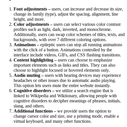
Font adjustments –
users, can increase and decrease its size,
change its family (type), adjust the spacing, alignment, line
height, and more.
Color adjustments –
users can select various color contrast
profiles such as light, dark, inverted, and monochrome.
Additionally, users can swap color schemes of titles, texts, and
backgrounds, with over 7 different coloring options.
Animations –
epileptic users can stop all running animations
with the click of a button. Animations controlled by the
interface include videos, GIFs, and CSS flashing transitions.
Content highlighting –
users can choose to emphasize
important elements such as links and titles. They can also
choose to highlight focused or hovered elements only.
Audio muting –
users with hearing devices may experience
headaches or other issues due to automatic audio playing.
This option lets users mute the entire website instantly.
Cognitive disorders –
we utilize a search engine that is
linked to Wikipedia and Wiktionary, allowing people with
cognitive disorders to decipher meanings of phrases, initials,
slang, and others.
Additional functions –
we provide users the option to
change cursor color and size, use a printing mode, enable a
virtual keyboard, and many other functions.