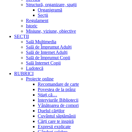
Structură, organizare, spații
Organigramă
Secții
Regulament
Istoric
Misiune, viziune, obiective
SECȚII
Sală Multimedia
Sală de Împrumut Adulți
Sală de Internet Adulți
Sală de împrumut Copii
Sală Internet Copii
Ludotecă
RUBRICI
Proiecte online
Recomandare de carte
Povestea de la prânz
Știați că…
Interviurile Bibliotecii
Vânătoarea de comori
Duelul cărților
Cuvântul săptămânii
Cărți care te inspiră
Expresii explicate
Gânduri celebre