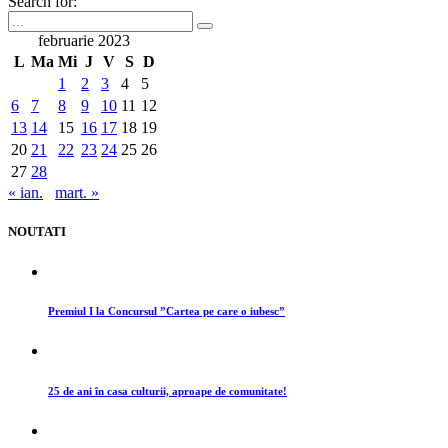
Search for:
februarie 2023
L
Ma
Mi
J
V
S
D
1
2
3
4
5
6
7
8
9
10
11
12
13
14
15
16
17
18
19
20
21
22
23
24
25
26
27
28
« ian.
mart. »
NOUTATI
Premiul I la Concursul ”Cartea pe care o iubesc”
25 de ani în casa culturii, aproape de comunitate!