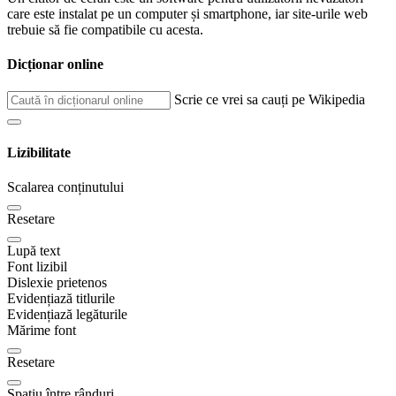
care este instalat pe un computer și smartphone, iar site-urile web
trebuie să fie compatibile cu acesta.
Dicționar online
Scrie ce vrei sa cauți pe Wikipedia
Lizibilitate
Scalarea conținutului
Resetare
Lupă text
Font lizibil
Dislexie prietenos
Evidențiază titlurile
Evidențiază legăturile
Mărime font
Resetare
Spațiu între rânduri