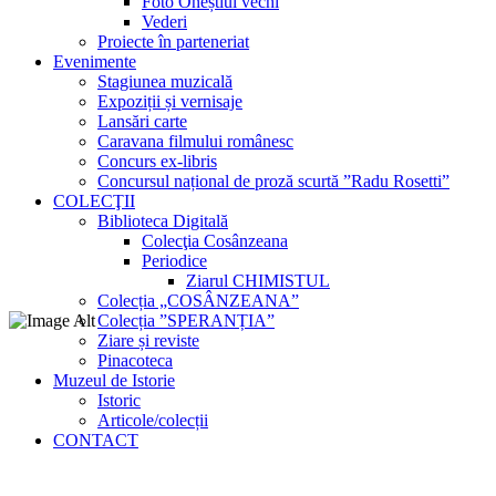
Foto Oneștiul vechi
Vederi
Proiecte în parteneriat
Evenimente
Stagiunea muzicală
Expoziții și vernisaje
Lansări carte
Caravana filmului românesc
Concurs ex-libris
Concursul național de proză scurtă ”Radu Rosetti”
COLECŢII
Biblioteca Digitală
Colecţia Cosânzeana
Periodice
Ziarul CHIMISTUL
Colecția „COSÂNZEANA”
Colecția ”SPERANȚIA”
Ziare și reviste
Pinacoteca
Muzeul de Istorie
Istoric
Articole/colecții
CONTACT