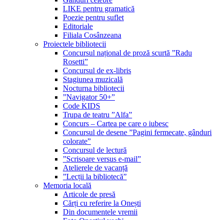
LIKE pentru gramatică
Poezie pentru suflet
Editoriale
Filiala Cosânzeana
Proiectele bibliotecii
Concursul național de proză scurtă ”Radu
Rosetti”
Concursul de ex-libris
Stagiunea muzicală
Nocturna bibliotecii
”Navigator 50+”
Code KIDS
Trupa de teatru ”Alfa”
Concurs – Cartea pe care o iubesc
Concursul de desene ”Pagini fermecate, gânduri
colorate”
Concursul de lectură
”Scrisoare versus e-mail”
Atelierele de vacanță
”Lecții la bibliotecă”
Memoria locală
Articole de presă
Cărți cu referire la Onești
Din documentele vremii