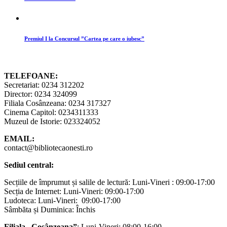
Premiul I la Concursul ”Cartea pe care o iubesc”
TELEFOANE:
Secretariat: 0234 312202
Director: 0234 324099
Filiala Cosânzeana: 0234 317327
Cinema Capitol: 0234311333
Muzeul de Istorie: 023324052
EMAIL:
contact@bibliotecaonesti.ro
Sediul central:
Secțiile de împrumut și salile de lectură: Luni-Vineri : 09:00-17:00
Secția de Internet: Luni-Vineri: 09:00-17:00
Ludoteca: Luni-Vineri: 09:00-17:00
Sâmbăta și Duminica: Închis
Filiala „Cosânzeana”
: Luni-Vineri: 08:00-16:00