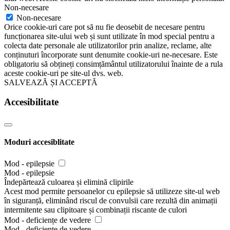
Non-necesare
Non-necesare
Orice cookie-uri care pot să nu fie deosebit de necesare pentru
funcționarea site-ului web și sunt utilizate în mod special pentru a
colecta date personale ale utilizatorilor prin analize, reclame, alte
conținuturi încorporate sunt denumite cookie-uri ne-necesare. Este
obligatoriu să obțineți consimțământul utilizatorului înainte de a rula
aceste cookie-uri pe site-ul dvs. web.
SALVEAZĂ ȘI ACCEPTĂ
Accesibilitate
Moduri accesiblitate
Mod - epilepsie
Mod - epilepsie
Îndepărtează culoarea și elimină clipirile
Acest mod permite persoanelor cu epilepsie să utilizeze site-ul web
în siguranță, eliminând riscul de convulsii care rezultă din animații
intermitente sau clipitoare și combinații riscante de culori
Mod - deficiențe de vedere
Mod - deficiențe de vedere