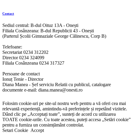
Contact
Sediul central: B-dul Oituz 13A - Onești
Filiala Cosânzeana: B-dul Republicii 43 - Onești
(Parterul Școlii Gimnaziale George Călinescu, Corp B)
Telefoane:
Secretariat 0234 312202
Director 0234 324099
Filiala Cosânzeana 0234 317327
Persoane de contact
Ionuț Tenie - Director
Diana Manea - Șef serviciu Relatii cu publicul, catalogare
documente e-mail: diana.manea@onesti.ro
Folosim cookie-uri pe site-ul nostru web pentru a vă oferi cea mai
relevantă experiență, amintindu-vă preferințele și repetând vizitele.
Dând clic pe „Acceptați toate”, sunteți de acord cu utilizarea
TOATE cookie-urile. Cu toate acestea, puteți accesa „Setări cookie”
pentru a furniza un consimțământ controlat.
Setari Cookie
Accept