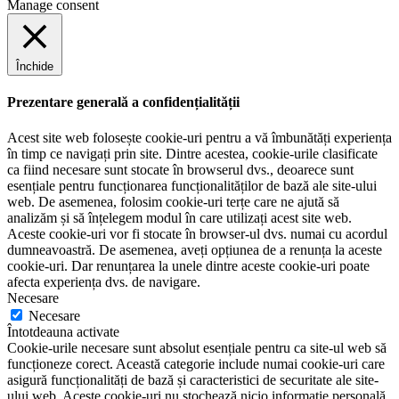
Manage consent
Închide
Prezentare generală a confidențialității
Acest site web folosește cookie-uri pentru a vă îmbunătăți experiența
în timp ce navigați prin site. Dintre acestea, cookie-urile clasificate
ca fiind necesare sunt stocate în browserul dvs., deoarece sunt
esențiale pentru funcționarea funcționalităților de bază ale site-ului
web. De asemenea, folosim cookie-uri terțe care ne ajută să
analizăm și să înțelegem modul în care utilizați acest site web.
Aceste cookie-uri vor fi stocate în browser-ul dvs. numai cu acordul
dumneavoastră. De asemenea, aveți opțiunea de a renunța la aceste
cookie-uri. Dar renunțarea la unele dintre aceste cookie-uri poate
afecta experiența dvs. de navigare.
Necesare
Necesare
Întotdeauna activate
Cookie-urile necesare sunt absolut esențiale pentru ca site-ul web să
funcționeze corect. Această categorie include numai cookie-uri care
asigură funcționalități de bază și caracteristici de securitate ale site-
ului web. Aceste cookie-uri nu stochează nicio informație personală.