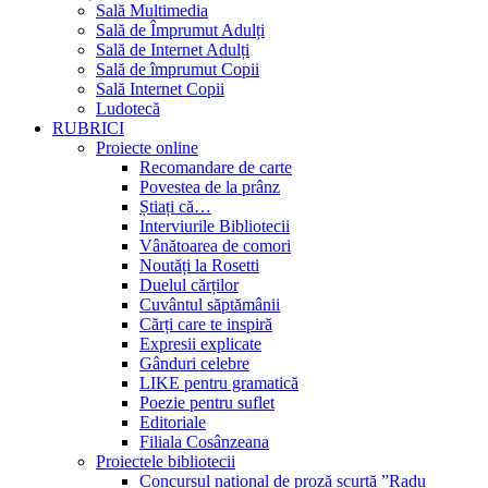
Sală Multimedia
Sală de Împrumut Adulți
Sală de Internet Adulți
Sală de împrumut Copii
Sală Internet Copii
Ludotecă
RUBRICI
Proiecte online
Recomandare de carte
Povestea de la prânz
Știați că…
Interviurile Bibliotecii
Vânătoarea de comori
Noutăți la Rosetti
Duelul cărților
Cuvântul săptămânii
Cărți care te inspiră
Expresii explicate
Gânduri celebre
LIKE pentru gramatică
Poezie pentru suflet
Editoriale
Filiala Cosânzeana
Proiectele bibliotecii
Concursul național de proză scurtă ”Radu