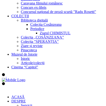
Caravana filmului românesc
Concurs ex-libris
Concursul național de proză scurtă ”Radu Rosetti”
COLECŢII
Biblioteca digitală
Colecţia Cosânzeana
Periodice
Ziarul CHIMISTUL
Colecția „COSÂNZEANA”
Colecția ”SPERANȚIA”
Ziare și reviste
Pinacoteca
Muzeul de Istorie
Istoric
Articole/colecții
Cinema “Capitol”
ACASĂ
DESPRE
Servicii