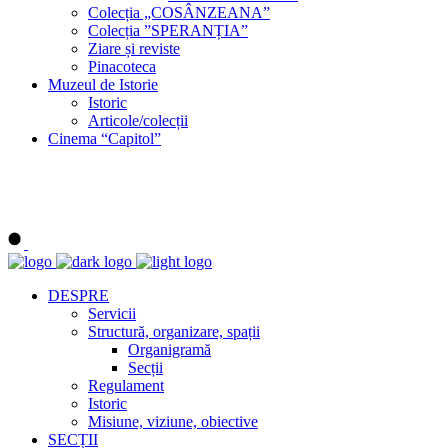
Colecția „COSÂNZEANA”
Colecția ”SPERANȚIA”
Ziare și reviste
Pinacoteca
Muzeul de Istorie
Istoric
Articole/colecții
Cinema “Capitol”
DESPRE
Servicii
Structură, organizare, spații
Organigramă
Secții
Regulament
Istoric
Misiune, viziune, obiective
SECȚII