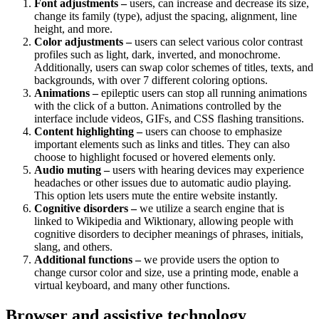
Font adjustments –
users, can increase and decrease its size,
change its family (type), adjust the spacing, alignment, line
height, and more.
Color adjustments –
users can select various color contrast
profiles such as light, dark, inverted, and monochrome.
Additionally, users can swap color schemes of titles, texts, and
backgrounds, with over 7 different coloring options.
Animations –
epileptic users can stop all running animations
with the click of a button. Animations controlled by the
interface include videos, GIFs, and CSS flashing transitions.
Content highlighting –
users can choose to emphasize
important elements such as links and titles. They can also
choose to highlight focused or hovered elements only.
Audio muting –
users with hearing devices may experience
headaches or other issues due to automatic audio playing.
This option lets users mute the entire website instantly.
Cognitive disorders –
we utilize a search engine that is
linked to Wikipedia and Wiktionary, allowing people with
cognitive disorders to decipher meanings of phrases, initials,
slang, and others.
Additional functions –
we provide users the option to
change cursor color and size, use a printing mode, enable a
virtual keyboard, and many other functions.
Browser and assistive technology