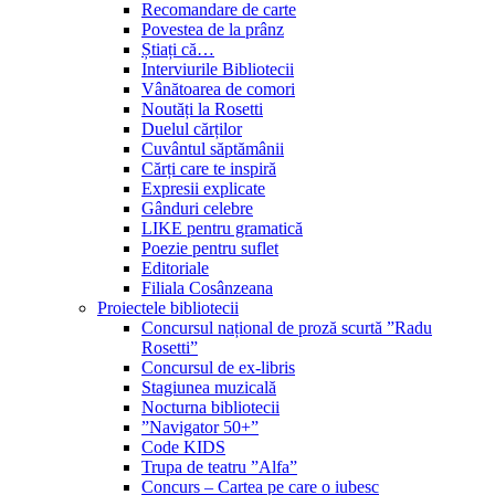
Recomandare de carte
Povestea de la prânz
Știați că…
Interviurile Bibliotecii
Vânătoarea de comori
Noutăți la Rosetti
Duelul cărților
Cuvântul săptămânii
Cărți care te inspiră
Expresii explicate
Gânduri celebre
LIKE pentru gramatică
Poezie pentru suflet
Editoriale
Filiala Cosânzeana
Proiectele bibliotecii
Concursul național de proză scurtă ”Radu
Rosetti”
Concursul de ex-libris
Stagiunea muzicală
Nocturna bibliotecii
”Navigator 50+”
Code KIDS
Trupa de teatru ”Alfa”
Concurs – Cartea pe care o iubesc