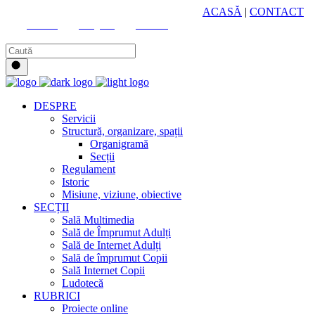
HUB CULTURAL ZONAL
ACASĂ
|
CONTACT
Youtube
Instagram
Facebook
DESPRE
Servicii
Structură, organizare, spații
Organigramă
Secții
Regulament
Istoric
Misiune, viziune, obiective
SECȚII
Sală Multimedia
Sală de Împrumut Adulți
Sală de Internet Adulți
Sală de împrumut Copii
Sală Internet Copii
Ludotecă
RUBRICI
Proiecte online