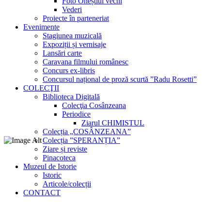
Foto Oneștiul vechi
Vederi
Proiecte în parteneriat
Evenimente
Stagiunea muzicală
Expoziții și vernisaje
Lansări carte
Caravana filmului românesc
Concurs ex-libris
Concursul național de proză scurtă ”Radu Rosetti”
COLECŢII
Biblioteca Digitală
Colecţia Cosânzeana
Periodice
Ziarul CHIMISTUL
Colecția „COSÂNZEANA”
Colecția ”SPERANȚIA”
Ziare și reviste
Pinacoteca
Muzeul de Istorie
Istoric
Articole/colecții
CONTACT