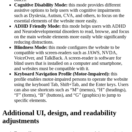
Cognitive Disability Mode:
this mode provides different
assistive options to help users with cognitive impairments
such as Dyslexia, Autism, CVA, and others, to focus on the
essential elements of the website more easily.
ADHD Friendly Mode:
this mode helps users with ADHD
and Neurodevelopmental disorders to read, browse, and focus
on the main website elements more easily while significantly
reducing distractions.
Blindness Mode:
this mode configures the website to be
compatible with screen-readers such as JAWS, NVDA,
VoiceOver, and TalkBack. A screen-reader is software for
blind users that is installed on a computer and smartphone,
and websites must be compatible with it.
Keyboard Navigation Profile (Motor-Impaired):
this
profile enables motor-impaired persons to operate the website
using the keyboard Tab, Shift+Tab, and the Enter keys. Users
can also use shortcuts such as “M” (menus), “H” (headings),
“F” (forms), “B” (buttons), and “G” (graphics) to jump to
specific elements.
Additional UI, design, and readability
adjustments