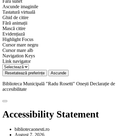
Fară sunet
Ascunde imaginile
Tastatură virtuală
Ghid de citire
Fără animații
Mască citire
Evidențiază
Highlight Focus
Cursor mare negru
Cursor mare alb
Navigation Keys
Link navigator
Resetatează preferințe
Ascunde
Biblioteca Municipală "Radu Rosetti" Onești
Declarație de
accesibilitate
Accessibility Statement
bibliotecaonesti.ro
August 7, 2026