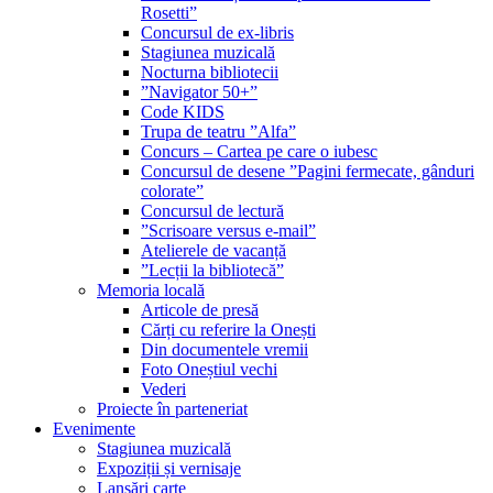
Rosetti”
Concursul de ex-libris
Stagiunea muzicală
Nocturna bibliotecii
”Navigator 50+”
Code KIDS
Trupa de teatru ”Alfa”
Concurs – Cartea pe care o iubesc
Concursul de desene ”Pagini fermecate, gânduri
colorate”
Concursul de lectură
”Scrisoare versus e-mail”
Atelierele de vacanță
”Lecții la bibliotecă”
Memoria locală
Articole de presă
Cărți cu referire la Onești
Din documentele vremii
Foto Oneștiul vechi
Vederi
Proiecte în parteneriat
Evenimente
Stagiunea muzicală
Expoziții și vernisaje
Lansări carte