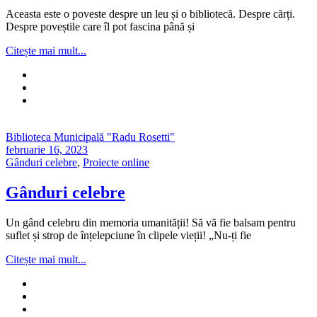
Aceasta este o poveste despre un leu și o bibliotecă. Despre cărți.
Despre poveștile care îl pot fascina până și
Citește mai mult...
Biblioteca Municipală "Radu Rosetti"
februarie 16, 2023
Gânduri celebre
,
Proiecte online
Gânduri celebre
Un gând celebru din memoria umanității! Să vă fie balsam pentru
suflet și strop de înțelepciune în clipele vieții! „Nu-ți fie
Citește mai mult...