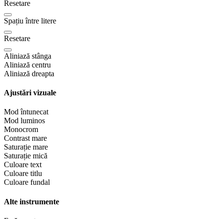
Resetare
Spațiu între litere
Resetare
Aliniază stânga
Aliniază centru
Aliniază dreapta
Ajustări vizuale
Mod întunecat
Mod luminos
Monocrom
Contrast mare
Saturație mare
Saturație mică
Culoare text
Culoare titlu
Culoare fundal
Alte instrumente