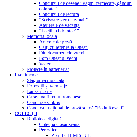
Concursul de desene ”Pagini fermecate, gânduri
colorate”
Concursul de lectură
”Scrisoare versus e-mail”
Atelierele de vacanță
”Lecții la bibliotecă”
Memoria locală
Articole de presă
Cărți cu referire la Onești
Din documentele vremii
Foto Oneștiul vechi
Vederi
Proiecte în parteneriat
Evenimente
Stagiunea muzicală
Expoziții și vernisaje
Lansări carte
Caravana filmului românesc
Concurs ex-libris
Concursul național de proză scurtă ”Radu Rosetti”
COLECŢII
Biblioteca digitală
Colecţia Cosânzeana
Periodice
Ziarul CHIMISTUL