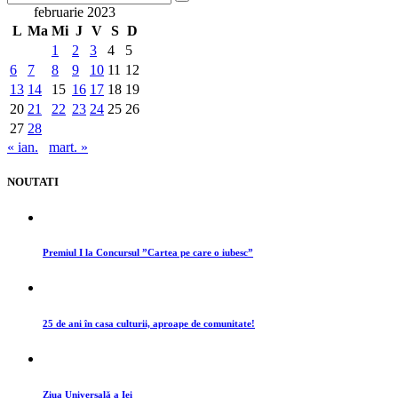
februarie 2023
L
Ma
Mi
J
V
S
D
1
2
3
4
5
6
7
8
9
10
11
12
13
14
15
16
17
18
19
20
21
22
23
24
25
26
27
28
« ian.
mart. »
NOUTATI
Premiul I la Concursul ”Cartea pe care o iubesc”
25 de ani în casa culturii, aproape de comunitate!
Ziua Universală a Iei