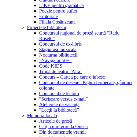
LIKE pentru gramatică
Poezie pentru suflet
Editoriale
Filiala Cosânzeana
Proiectele bibliotecii
Concursul național de proză scurtă ”Radu
Rosetti”
Concursul de ex-libris
Stagiunea muzicală
Nocturna bibliotecii
”Navigator 50+”
Code KIDS
Trupa de teatru ”Alfa”
Concurs – Cartea pe care o iubesc
Concursul de desene ”Pagini fermecate, gânduri
colorate”
Concursul de lectură
”Scrisoare versus e-mail”
Atelierele de vacanță
”Lecții la bibliotecă”
Memoria locală
Articole de presă
Cărți cu referire la Onești
Din documentele vremii