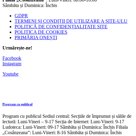
Sâmbăta și Duminica: Închis
GDPR
TERMENI ȘI CONDIȚII DE UTILIZARE A SITE-ULU
POLITICĂ DE CONFIDENȚIALITATE SITE
POLITICA DE COOKIES
PRIMĂRIA ONEȘTI
Urmărește-ne!
Facebook
Instagram
Youtube
Program cu publicul
Program cu publicul Sediul central: Secțiile de împrumut și sălile de
lectură: Luni-Vineri – 9-17 Secția de Internet: Luni-Vineri: 9-17
Ludoteca: Luni-Vineri: 09-17 Sâmbăta și Duminica: Închis Filiala
„Cosânzeana”: Luni-Vineri: 8-16 Sâmbăta și Duminica: Închis