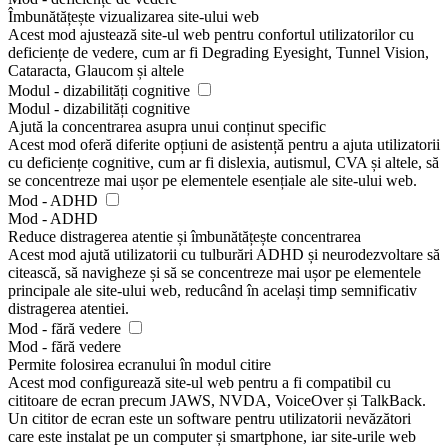
Îmbunătățește vizualizarea site-ului web
Acest mod ajustează site-ul web pentru confortul utilizatorilor cu
deficiențe de vedere, cum ar fi Degrading Eyesight, Tunnel Vision,
Cataracta, Glaucom și altele
Modul - dizabilități cognitive
Modul - dizabilități cognitive
Ajută la concentrarea asupra unui conținut specific
Acest mod oferă diferite opțiuni de asistență pentru a ajuta utilizatorii
cu deficiențe cognitive, cum ar fi dislexia, autismul, CVA și altele, să
se concentreze mai ușor pe elementele esențiale ale site-ului web.
Mod - ADHD
Mod - ADHD
Reduce distragerea atentie și îmbunătățește concentrarea
Acest mod ajută utilizatorii cu tulburări ADHD și neurodezvoltare să
citească, să navigheze și să se concentreze mai ușor pe elementele
principale ale site-ului web, reducând în același timp semnificativ
distragerea atentiei.
Mod - fără vedere
Mod - fără vedere
Permite folosirea ecranului în modul citire
Acest mod configurează site-ul web pentru a fi compatibil cu
cititoare de ecran precum JAWS, NVDA, VoiceOver și TalkBack.
Un cititor de ecran este un software pentru utilizatorii nevăzători
care este instalat pe un computer și smartphone, iar site-urile web