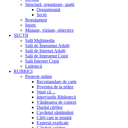
Structură, organizare, spații
Organigramă
Secții
Regulament
Istoric
Misiune, viziune, obiective
SECȚII
Sală Multimedia
Sală de Împrumut Adulți
Sală de Internet Adulți
Sală de împrumut Copii
Sală Internet Copii
Ludotecă
RUBRICI
Proiecte online
Recomandare de carte
Povestea de la prânz
Știați că…
Interviurile Bibliotecii
Vânătoarea de comori
Duelul cărților
Cuvântul săptămânii
Cărți care te inspiră
Expresii explicate
Gânduri celebre