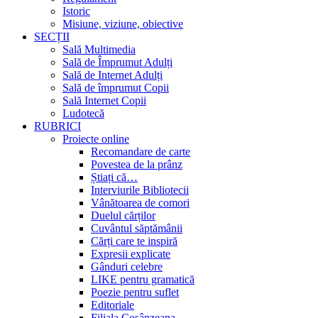
Istoric
Misiune, viziune, obiective
SECȚII
Sală Multimedia
Sală de Împrumut Adulți
Sală de Internet Adulți
Sală de împrumut Copii
Sală Internet Copii
Ludotecă
RUBRICI
Proiecte online
Recomandare de carte
Povestea de la prânz
Știați că…
Interviurile Bibliotecii
Vânătoarea de comori
Duelul cărților
Cuvântul săptămânii
Cărți care te inspiră
Expresii explicate
Gânduri celebre
LIKE pentru gramatică
Poezie pentru suflet
Editoriale
Filiala Cosânzeana