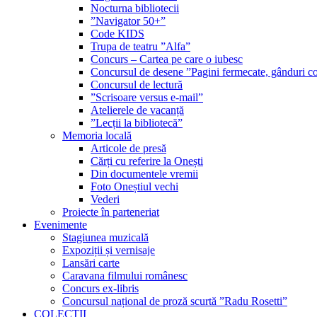
Nocturna bibliotecii
”Navigator 50+”
Code KIDS
Trupa de teatru ”Alfa”
Concurs – Cartea pe care o iubesc
Concursul de desene ”Pagini fermecate, gânduri co
Concursul de lectură
”Scrisoare versus e-mail”
Atelierele de vacanță
”Lecții la bibliotecă”
Memoria locală
Articole de presă
Cărți cu referire la Onești
Din documentele vremii
Foto Oneștiul vechi
Vederi
Proiecte în parteneriat
Evenimente
Stagiunea muzicală
Expoziții și vernisaje
Lansări carte
Caravana filmului românesc
Concurs ex-libris
Concursul național de proză scurtă ”Radu Rosetti”
COLECŢII