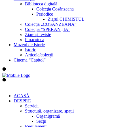
Biblioteca digitală
Colecţia Cosânzeana
Periodice
Ziarul CHIMISTUL
Colecția „COSÂNZEANA”
Colecția ”SPERANȚIA”
Ziare și reviste
Pinacoteca
Muzeul de Istorie
Istoric
Articole/colecții
Cinema “Capitol”
ACASĂ
DESPRE
Servicii
Structură, organizare, spații
Organigramă
Secții
Regulament