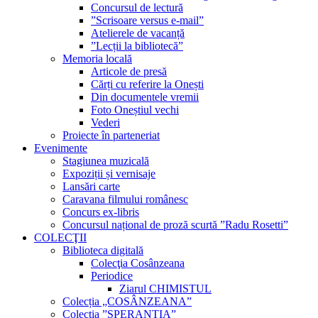
Concursul de lectură
”Scrisoare versus e-mail”
Atelierele de vacanță
”Lecții la bibliotecă”
Memoria locală
Articole de presă
Cărți cu referire la Onești
Din documentele vremii
Foto Oneștiul vechi
Vederi
Proiecte în parteneriat
Evenimente
Stagiunea muzicală
Expoziții și vernisaje
Lansări carte
Caravana filmului românesc
Concurs ex-libris
Concursul național de proză scurtă ”Radu Rosetti”
COLECŢII
Biblioteca digitală
Colecţia Cosânzeana
Periodice
Ziarul CHIMISTUL
Colecția „COSÂNZEANA”
Colecția ”SPERANȚIA”