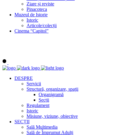
Ziare și reviste
Pinacoteca
Muzeul de Istorie
Istoric
Articole/colecții
Cinema “Capitol”
DESPRE
Servicii
Structură, organizare, spații
Organigramă
Secții
Regulament
Istoric
Misiune, viziune, obiective
SECȚII
Sală Multimedia
Sală de Împrumut Adulți