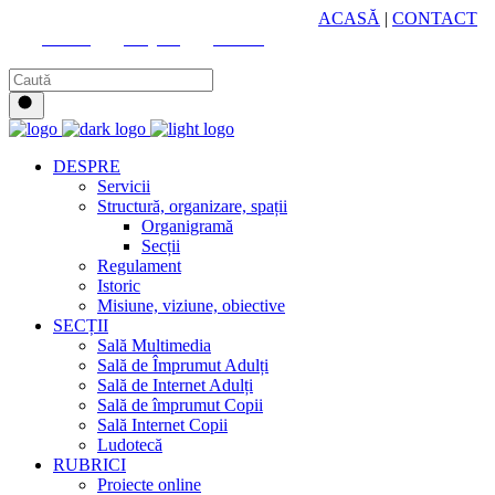
HUB CULTURAL ZONAL
ACASĂ
|
CONTACT
Youtube
Instagram
Facebook
DESPRE
Servicii
Structură, organizare, spații
Organigramă
Secții
Regulament
Istoric
Misiune, viziune, obiective
SECȚII
Sală Multimedia
Sală de Împrumut Adulți
Sală de Internet Adulți
Sală de împrumut Copii
Sală Internet Copii
Ludotecă
RUBRICI
Proiecte online