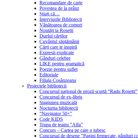
Recomandare de carte
Povestea de la prânz
Știați că…
Interviurile Bibliotecii
Vânătoarea de comori
Noutăți la Rosetti
Duelul cărților
Cuvântul săptămânii
Cărți care te inspiră
Expresii explicate
Gânduri celebre
LIKE pentru gramatică
Poezie pentru suflet
Editoriale
Filiala Cosânzeana
Proiectele bibliotecii
Concursul național de proză scurtă ”Radu Rosetti”
Concursul de ex-libris
Stagiunea muzicală
Nocturna bibliotecii
”Navigator 50+”
Code KIDS
Trupa de teatru ”Alfa”
Concurs – Cartea pe care o iubesc
Concursul de desene ”Pagini fermecate, gânduri co