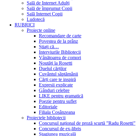
Sală de Internet Adulți
Sală de împrumut Copii
Sală Internet Copii
Ludotecă
RUBRICI
Proiecte online
Recomandare de carte
Povestea de la prânz
Știați că…
Interviurile Bibliotecii
Vânătoarea de comori
Noutăți la Rosetti
Duelul cărților
Cuvântul săptămânii
Cărți care te inspiră
Expresii explicate
Gânduri celebre
LIKE pentru gramatică
Poezie pentru suflet
Editoriale
Filiala Cosânzeana
Proiectele bibliotecii
Concursul național de proză scurtă ”Radu Rosetti”
Concursul de ex-libris
Stagiunea muzicală