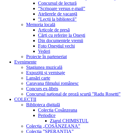
Concursul de lectură
”Scrisoare versus e-mail”
Atelierele de vacanță
”Lecții la bibliotecă”
Memoria locală
Articole de presă
Cărți cu referire la Onești
Din documentele vremii
Foto Oneștiul vechi
Vederi
Proiecte în parteneriat
Evenimente
Stagiunea muzicală
Expoziții și vernisaje
Lansări carte
Caravana filmului românesc
Concurs ex-libris
Concursul național de proză scurtă ”Radu Rosetti”
COLECŢII
Biblioteca digitală
Colecţia Cosânzeana
Periodice
Ziarul CHIMISTUL
Colecția „COSÂNZEANA”
Colecția ”SPERANȚIA”