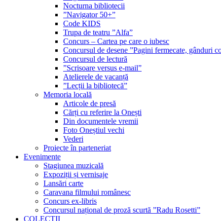
Nocturna bibliotecii
”Navigator 50+”
Code KIDS
Trupa de teatru ”Alfa”
Concurs – Cartea pe care o iubesc
Concursul de desene ”Pagini fermecate, gânduri co
Concursul de lectură
”Scrisoare versus e-mail”
Atelierele de vacanță
”Lecții la bibliotecă”
Memoria locală
Articole de presă
Cărți cu referire la Onești
Din documentele vremii
Foto Oneștiul vechi
Vederi
Proiecte în parteneriat
Evenimente
Stagiunea muzicală
Expoziții și vernisaje
Lansări carte
Caravana filmului românesc
Concurs ex-libris
Concursul național de proză scurtă ”Radu Rosetti”
COLECŢII