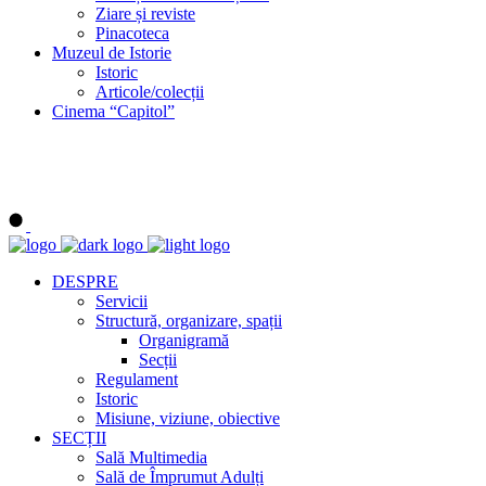
Ziare și reviste
Pinacoteca
Muzeul de Istorie
Istoric
Articole/colecții
Cinema “Capitol”
DESPRE
Servicii
Structură, organizare, spații
Organigramă
Secții
Regulament
Istoric
Misiune, viziune, obiective
SECȚII
Sală Multimedia
Sală de Împrumut Adulți