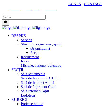
HUB CULTURAL ZONAL
ACASĂ
|
CONTACT
Youtube
Instagram
Facebook
DESPRE
Servicii
Structură, organizare, spații
Organigramă
Secții
Regulament
Istoric
Misiune, viziune, obiective
SECȚII
Sală Multimedia
Sală de Împrumut Adulți
Sală de Internet Adulți
Sală de împrumut Copii
Sală Internet Copii
Ludotecă
RUBRICI
Proiecte online