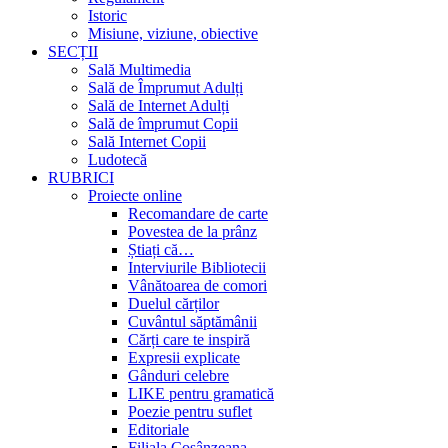
Istoric
Misiune, viziune, obiective
SECȚII
Sală Multimedia
Sală de Împrumut Adulți
Sală de Internet Adulți
Sală de împrumut Copii
Sală Internet Copii
Ludotecă
RUBRICI
Proiecte online
Recomandare de carte
Povestea de la prânz
Știați că…
Interviurile Bibliotecii
Vânătoarea de comori
Duelul cărților
Cuvântul săptămânii
Cărți care te inspiră
Expresii explicate
Gânduri celebre
LIKE pentru gramatică
Poezie pentru suflet
Editoriale
Filiala Cosânzeana