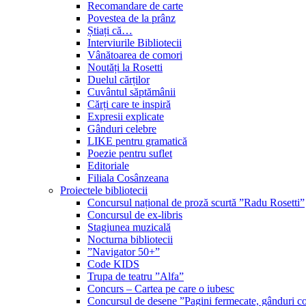
Recomandare de carte
Povestea de la prânz
Știați că…
Interviurile Bibliotecii
Vânătoarea de comori
Noutăți la Rosetti
Duelul cărților
Cuvântul săptămânii
Cărți care te inspiră
Expresii explicate
Gânduri celebre
LIKE pentru gramatică
Poezie pentru suflet
Editoriale
Filiala Cosânzeana
Proiectele bibliotecii
Concursul național de proză scurtă ”Radu Rosetti”
Concursul de ex-libris
Stagiunea muzicală
Nocturna bibliotecii
”Navigator 50+”
Code KIDS
Trupa de teatru ”Alfa”
Concurs – Cartea pe care o iubesc
Concursul de desene ”Pagini fermecate, gânduri co