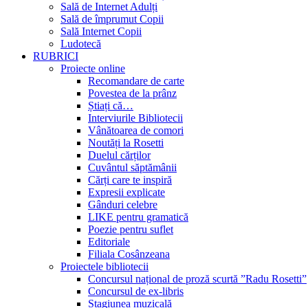
Sală de Internet Adulți
Sală de împrumut Copii
Sală Internet Copii
Ludotecă
RUBRICI
Proiecte online
Recomandare de carte
Povestea de la prânz
Știați că…
Interviurile Bibliotecii
Vânătoarea de comori
Noutăți la Rosetti
Duelul cărților
Cuvântul săptămânii
Cărți care te inspiră
Expresii explicate
Gânduri celebre
LIKE pentru gramatică
Poezie pentru suflet
Editoriale
Filiala Cosânzeana
Proiectele bibliotecii
Concursul național de proză scurtă ”Radu Rosetti”
Concursul de ex-libris
Stagiunea muzicală