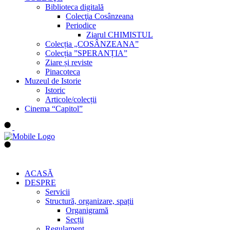
Biblioteca digitală
Colecţia Cosânzeana
Periodice
Ziarul CHIMISTUL
Colecția „COSÂNZEANA”
Colecția ”SPERANȚIA”
Ziare și reviste
Pinacoteca
Muzeul de Istorie
Istoric
Articole/colecții
Cinema “Capitol”
ACASĂ
DESPRE
Servicii
Structură, organizare, spații
Organigramă
Secții
Regulament