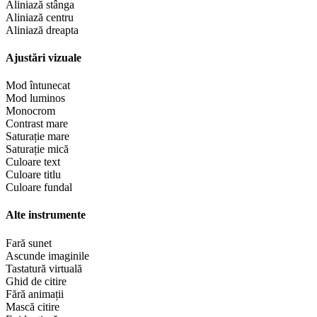
Aliniază stânga
Aliniază centru
Aliniază dreapta
Ajustări vizuale
Mod întunecat
Mod luminos
Monocrom
Contrast mare
Saturație mare
Saturație mică
Culoare text
Culoare titlu
Culoare fundal
Alte instrumente
Fară sunet
Ascunde imaginile
Tastatură virtuală
Ghid de citire
Fără animații
Mască citire