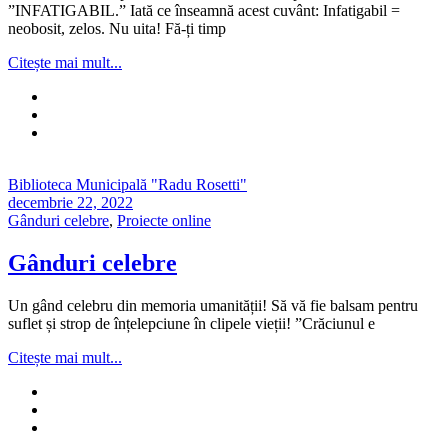
”INFATIGABIL.” Iată ce înseamnă acest cuvânt: Infatigabil =
neobosit, zelos. Nu uita! Fă-ți timp
Citește mai mult...
Biblioteca Municipală "Radu Rosetti"
decembrie 22, 2022
Gânduri celebre
,
Proiecte online
Gânduri celebre
Un gând celebru din memoria umanității! Să vă fie balsam pentru
suflet și strop de înțelepciune în clipele vieții! ”Crăciunul e
Citește mai mult...