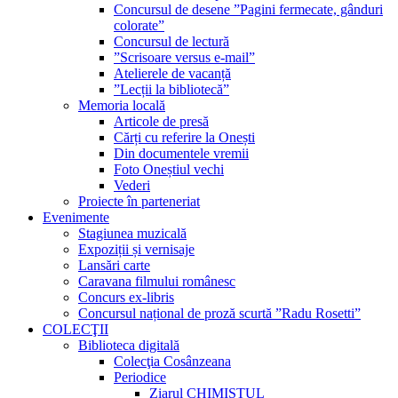
Concursul de desene ”Pagini fermecate, gânduri
colorate”
Concursul de lectură
”Scrisoare versus e-mail”
Atelierele de vacanță
”Lecții la bibliotecă”
Memoria locală
Articole de presă
Cărți cu referire la Onești
Din documentele vremii
Foto Oneștiul vechi
Vederi
Proiecte în parteneriat
Evenimente
Stagiunea muzicală
Expoziții și vernisaje
Lansări carte
Caravana filmului românesc
Concurs ex-libris
Concursul național de proză scurtă ”Radu Rosetti”
COLECŢII
Biblioteca digitală
Colecţia Cosânzeana
Periodice
Ziarul CHIMISTUL