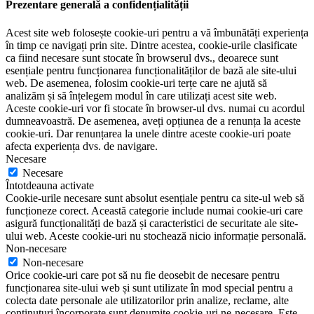
Prezentare generală a confidențialității
Acest site web folosește cookie-uri pentru a vă îmbunătăți experiența
în timp ce navigați prin site. Dintre acestea, cookie-urile clasificate
ca fiind necesare sunt stocate în browserul dvs., deoarece sunt
esențiale pentru funcționarea funcționalităților de bază ale site-ului
web. De asemenea, folosim cookie-uri terțe care ne ajută să
analizăm și să înțelegem modul în care utilizați acest site web.
Aceste cookie-uri vor fi stocate în browser-ul dvs. numai cu acordul
dumneavoastră. De asemenea, aveți opțiunea de a renunța la aceste
cookie-uri. Dar renunțarea la unele dintre aceste cookie-uri poate
afecta experiența dvs. de navigare.
Necesare
Necesare
Întotdeauna activate
Cookie-urile necesare sunt absolut esențiale pentru ca site-ul web să
funcționeze corect. Această categorie include numai cookie-uri care
asigură funcționalități de bază și caracteristici de securitate ale site-
ului web. Aceste cookie-uri nu stochează nicio informație personală.
Non-necesare
Non-necesare
Orice cookie-uri care pot să nu fie deosebit de necesare pentru
funcționarea site-ului web și sunt utilizate în mod special pentru a
colecta date personale ale utilizatorilor prin analize, reclame, alte
conținuturi încorporate sunt denumite cookie-uri ne-necesare. Este