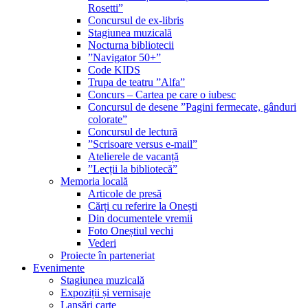
Rosetti”
Concursul de ex-libris
Stagiunea muzicală
Nocturna bibliotecii
”Navigator 50+”
Code KIDS
Trupa de teatru ”Alfa”
Concurs – Cartea pe care o iubesc
Concursul de desene ”Pagini fermecate, gânduri
colorate”
Concursul de lectură
”Scrisoare versus e-mail”
Atelierele de vacanță
”Lecții la bibliotecă”
Memoria locală
Articole de presă
Cărți cu referire la Onești
Din documentele vremii
Foto Oneștiul vechi
Vederi
Proiecte în parteneriat
Evenimente
Stagiunea muzicală
Expoziții și vernisaje
Lansări carte