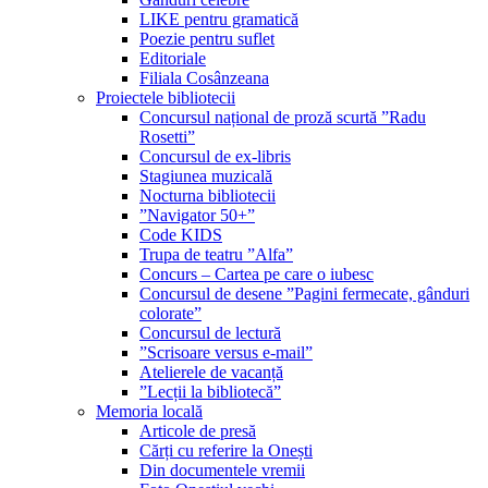
LIKE pentru gramatică
Poezie pentru suflet
Editoriale
Filiala Cosânzeana
Proiectele bibliotecii
Concursul național de proză scurtă ”Radu
Rosetti”
Concursul de ex-libris
Stagiunea muzicală
Nocturna bibliotecii
”Navigator 50+”
Code KIDS
Trupa de teatru ”Alfa”
Concurs – Cartea pe care o iubesc
Concursul de desene ”Pagini fermecate, gânduri
colorate”
Concursul de lectură
”Scrisoare versus e-mail”
Atelierele de vacanță
”Lecții la bibliotecă”
Memoria locală
Articole de presă
Cărți cu referire la Onești
Din documentele vremii