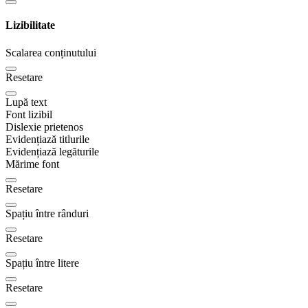
Lizibilitate
Scalarea conținutului
Resetare
Lupă text
Font lizibil
Dislexie prietenos
Evidențiază titlurile
Evidențiază legăturile
Mărime font
Resetare
Spațiu între rânduri
Resetare
Spațiu între litere
Resetare