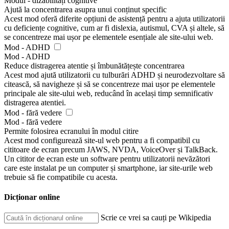
Modul - dizabilități cognitive
Ajută la concentrarea asupra unui conținut specific
Acest mod oferă diferite opțiuni de asistență pentru a ajuta utilizatorii
cu deficiențe cognitive, cum ar fi dislexia, autismul, CVA și altele, să
se concentreze mai ușor pe elementele esențiale ale site-ului web.
Mod - ADHD
Mod - ADHD
Reduce distragerea atentie și îmbunătățește concentrarea
Acest mod ajută utilizatorii cu tulburări ADHD și neurodezvoltare să
citească, să navigheze și să se concentreze mai ușor pe elementele
principale ale site-ului web, reducând în același timp semnificativ
distragerea atentiei.
Mod - fără vedere
Mod - fără vedere
Permite folosirea ecranului în modul citire
Acest mod configurează site-ul web pentru a fi compatibil cu
cititoare de ecran precum JAWS, NVDA, VoiceOver și TalkBack.
Un cititor de ecran este un software pentru utilizatorii nevăzători
care este instalat pe un computer și smartphone, iar site-urile web
trebuie să fie compatibile cu acesta.
Dicționar online
Scrie ce vrei sa cauți pe Wikipedia