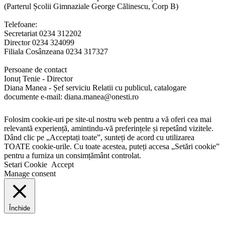
(Parterul Școlii Gimnaziale George Călinescu, Corp B)
Telefoane:
Secretariat 0234 312202
Director 0234 324099
Filiala Cosânzeana 0234 317327
Persoane de contact
Ionuț Tenie - Director
Diana Manea - Șef serviciu Relatii cu publicul, catalogare
documente e-mail: diana.manea@onesti.ro
Folosim cookie-uri pe site-ul nostru web pentru a vă oferi cea mai
relevantă experiență, amintindu-vă preferințele și repetând vizitele.
Dând clic pe „Acceptați toate”, sunteți de acord cu utilizarea
TOATE cookie-urile. Cu toate acestea, puteți accesa „Setări cookie”
pentru a furniza un consimțământ controlat.
Setari Cookie
Accept
Manage consent
Închide