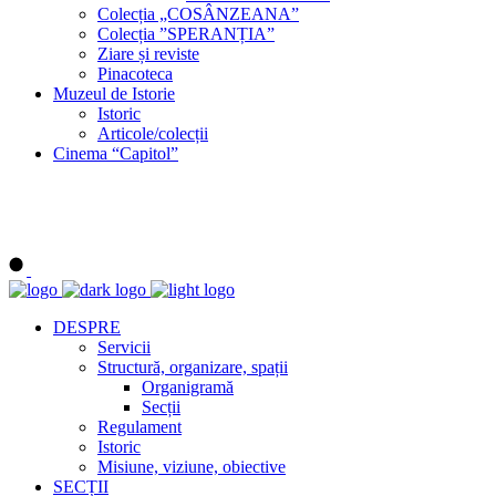
Colecția „COSÂNZEANA”
Colecția ”SPERANȚIA”
Ziare și reviste
Pinacoteca
Muzeul de Istorie
Istoric
Articole/colecții
Cinema “Capitol”
DESPRE
Servicii
Structură, organizare, spații
Organigramă
Secții
Regulament
Istoric
Misiune, viziune, obiective
SECȚII