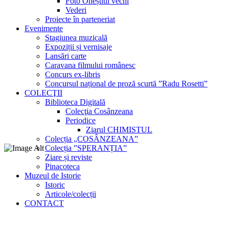
Foto Oneștiul vechi
Vederi
Proiecte în parteneriat
Evenimente
Stagiunea muzicală
Expoziții și vernisaje
Lansări carte
Caravana filmului românesc
Concurs ex-libris
Concursul național de proză scurtă ”Radu Rosetti”
COLECŢII
Biblioteca Digitală
Colecţia Cosânzeana
Periodice
Ziarul CHIMISTUL
Colecția „COSÂNZEANA”
Colecția ”SPERANȚIA”
Ziare și reviste
Pinacoteca
Muzeul de Istorie
Istoric
Articole/colecții
CONTACT