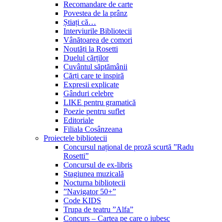
Recomandare de carte
Povestea de la prânz
Știați că…
Interviurile Bibliotecii
Vânătoarea de comori
Noutăți la Rosetti
Duelul cărților
Cuvântul săptămânii
Cărți care te inspiră
Expresii explicate
Gânduri celebre
LIKE pentru gramatică
Poezie pentru suflet
Editoriale
Filiala Cosânzeana
Proiectele bibliotecii
Concursul național de proză scurtă ”Radu
Rosetti”
Concursul de ex-libris
Stagiunea muzicală
Nocturna bibliotecii
”Navigator 50+”
Code KIDS
Trupa de teatru ”Alfa”
Concurs – Cartea pe care o iubesc