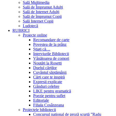
Sală Multimedia
Sală de Împrumut Adulți
Sală de Internet Adulți
Sală de împrumut Copii
Sală Internet Copii
Ludotecă
RUBRICI
Proiecte online
Recomandare de carte
Povestea de la prânz
Știați că…
Interviurile Bibliotecii
Vânătoarea de comori
Noutăți la Rosetti
Duelul cărților
Cuvântul săptămânii
Cărți care te inspiră
Expresii explicate
Gânduri celebre
LIKE pentru gramatică
Poezie pentru suflet
Editoriale
Filiala Cosânzeana
Proiectele bibliotecii
Concursul național de proză scurtă ”Radu