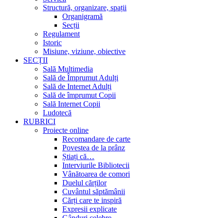
Structură, organizare, spații
Organigramă
Secții
Regulament
Istoric
Misiune, viziune, obiective
SECȚII
Sală Multimedia
Sală de Împrumut Adulți
Sală de Internet Adulți
Sală de împrumut Copii
Sală Internet Copii
Ludotecă
RUBRICI
Proiecte online
Recomandare de carte
Povestea de la prânz
Știați că…
Interviurile Bibliotecii
Vânătoarea de comori
Duelul cărților
Cuvântul săptămânii
Cărți care te inspiră
Expresii explicate
Gânduri celebre