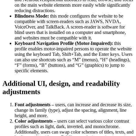
on the main website elements more easily while significantly
reducing distractions.
Blindness Mode:
this mode configures the website to be
compatible with screen-readers such as JAWS, NVDA,
VoiceOver, and TalkBack. A screen-reader is software for
blind users that is installed on a computer and smartphone,
and websites must be compatible with it.
Keyboard Navigation Profile (Motor-Impaired):
this
profile enables motor-impaired persons to operate the website
using the keyboard Tab, Shift+Tab, and the Enter keys. Users
can also use shortcuts such as “M” (menus), “H” (headings),
“F” (forms), “B” (buttons), and “G” (graphics) to jump to
specific elements.
Additional UI, design, and readability
adjustments
Font adjustments –
users, can increase and decrease its size,
change its family (type), adjust the spacing, alignment, line
height, and more.
Color adjustments –
users can select various color contrast
profiles such as light, dark, inverted, and monochrome.
Additionally, users can swap color schemes of titles, texts, and