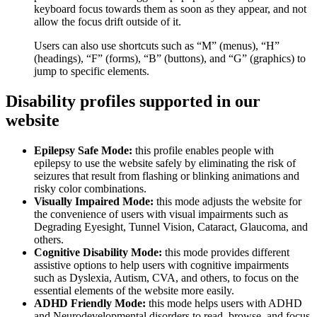
keyboard focus towards them as soon as they appear, and not
allow the focus drift outside of it.
Users can also use shortcuts such as “M” (menus), “H”
(headings), “F” (forms), “B” (buttons), and “G” (graphics) to
jump to specific elements.
Disability profiles supported in our
website
Epilepsy Safe Mode:
this profile enables people with
epilepsy to use the website safely by eliminating the risk of
seizures that result from flashing or blinking animations and
risky color combinations.
Visually Impaired Mode:
this mode adjusts the website for
the convenience of users with visual impairments such as
Degrading Eyesight, Tunnel Vision, Cataract, Glaucoma, and
others.
Cognitive Disability Mode:
this mode provides different
assistive options to help users with cognitive impairments
such as Dyslexia, Autism, CVA, and others, to focus on the
essential elements of the website more easily.
ADHD Friendly Mode:
this mode helps users with ADHD
and Neurodevelopmental disorders to read, browse, and focus