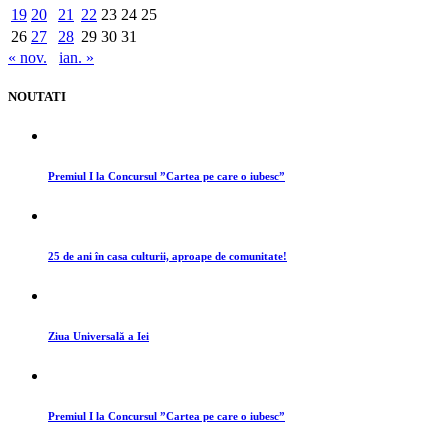
19
20
21
22
23
24
25
26
27
28
29
30
31
« nov.
ian. »
NOUTATI
Premiul I la Concursul ”Cartea pe care o iubesc”
25 de ani în casa culturii, aproape de comunitate!
Ziua Universală a Iei
Premiul I la Concursul ”Cartea pe care o iubesc”