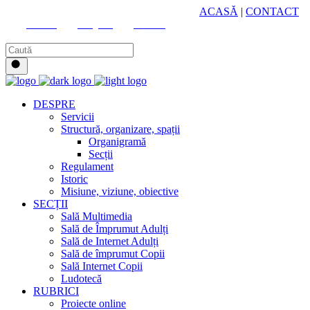
HUB CULTURAL ZONAL
ACASĂ
|
CONTACT
Youtube
Instagram
Facebook
DESPRE
Servicii
Structură, organizare, spații
Organigramă
Secții
Regulament
Istoric
Misiune, viziune, obiective
SECȚII
Sală Multimedia
Sală de Împrumut Adulți
Sală de Internet Adulți
Sală de împrumut Copii
Sală Internet Copii
Ludotecă
RUBRICI
Proiecte online