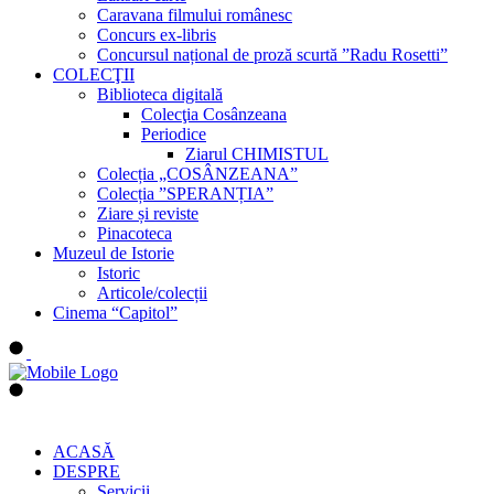
Caravana filmului românesc
Concurs ex-libris
Concursul național de proză scurtă ”Radu Rosetti”
COLECŢII
Biblioteca digitală
Colecţia Cosânzeana
Periodice
Ziarul CHIMISTUL
Colecția „COSÂNZEANA”
Colecția ”SPERANȚIA”
Ziare și reviste
Pinacoteca
Muzeul de Istorie
Istoric
Articole/colecții
Cinema “Capitol”
ACASĂ
DESPRE
Servicii