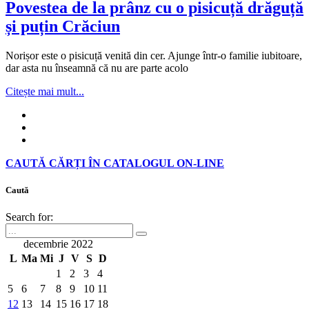
Povestea de la prânz cu o pisicuță drăguță
și puțin Crăciun
Norișor este o pisicuță venită din cer. Ajunge într-o familie iubitoare,
dar asta nu înseamnă că nu are parte acolo
Citește mai mult...
CAUTĂ CĂRȚI ÎN CATALOGUL ON-LINE
Caută
Search for:
decembrie 2022
L
Ma
Mi
J
V
S
D
1
2
3
4
5
6
7
8
9
10
11
12
13
14
15
16
17
18