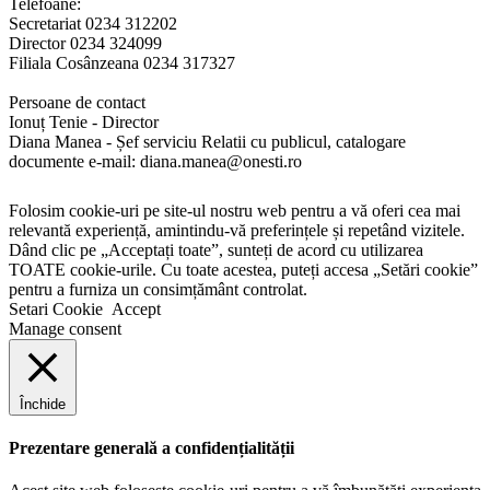
Telefoane:
Secretariat 0234 312202
Director 0234 324099
Filiala Cosânzeana 0234 317327
Persoane de contact
Ionuț Tenie - Director
Diana Manea - Șef serviciu Relatii cu publicul, catalogare
documente e-mail: diana.manea@onesti.ro
Folosim cookie-uri pe site-ul nostru web pentru a vă oferi cea mai
relevantă experiență, amintindu-vă preferințele și repetând vizitele.
Dând clic pe „Acceptați toate”, sunteți de acord cu utilizarea
TOATE cookie-urile. Cu toate acestea, puteți accesa „Setări cookie”
pentru a furniza un consimțământ controlat.
Setari Cookie
Accept
Manage consent
Închide
Prezentare generală a confidențialității