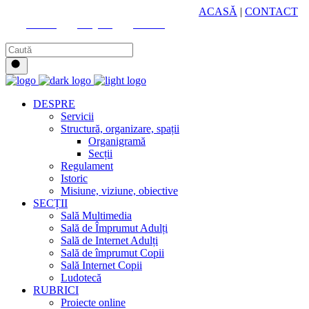
HUB CULTURAL ZONAL
ACASĂ
|
CONTACT
Youtube
Instagram
Facebook
DESPRE
Servicii
Structură, organizare, spații
Organigramă
Secții
Regulament
Istoric
Misiune, viziune, obiective
SECȚII
Sală Multimedia
Sală de Împrumut Adulți
Sală de Internet Adulți
Sală de împrumut Copii
Sală Internet Copii
Ludotecă
RUBRICI
Proiecte online