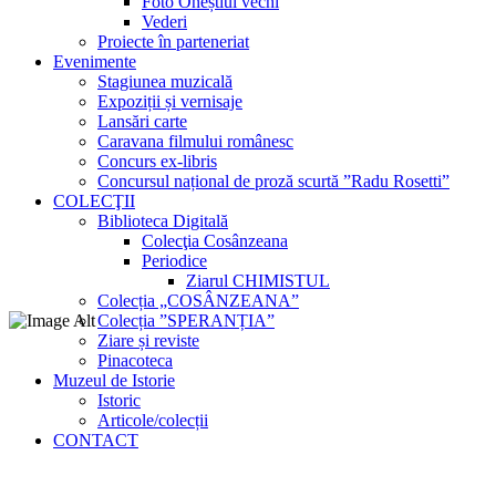
Foto Oneștiul vechi
Vederi
Proiecte în parteneriat
Evenimente
Stagiunea muzicală
Expoziții și vernisaje
Lansări carte
Caravana filmului românesc
Concurs ex-libris
Concursul național de proză scurtă ”Radu Rosetti”
COLECŢII
Biblioteca Digitală
Colecţia Cosânzeana
Periodice
Ziarul CHIMISTUL
Colecția „COSÂNZEANA”
Colecția ”SPERANȚIA”
Ziare și reviste
Pinacoteca
Muzeul de Istorie
Istoric
Articole/colecții
CONTACT