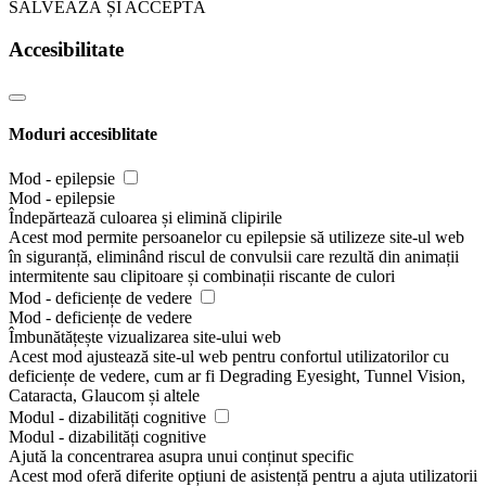
SALVEAZĂ ȘI ACCEPTĂ
Accesibilitate
Moduri accesiblitate
Mod - epilepsie
Mod - epilepsie
Îndepărtează culoarea și elimină clipirile
Acest mod permite persoanelor cu epilepsie să utilizeze site-ul web
în siguranță, eliminând riscul de convulsii care rezultă din animații
intermitente sau clipitoare și combinații riscante de culori
Mod - deficiențe de vedere
Mod - deficiențe de vedere
Îmbunătățește vizualizarea site-ului web
Acest mod ajustează site-ul web pentru confortul utilizatorilor cu
deficiențe de vedere, cum ar fi Degrading Eyesight, Tunnel Vision,
Cataracta, Glaucom și altele
Modul - dizabilități cognitive
Modul - dizabilități cognitive
Ajută la concentrarea asupra unui conținut specific
Acest mod oferă diferite opțiuni de asistență pentru a ajuta utilizatorii