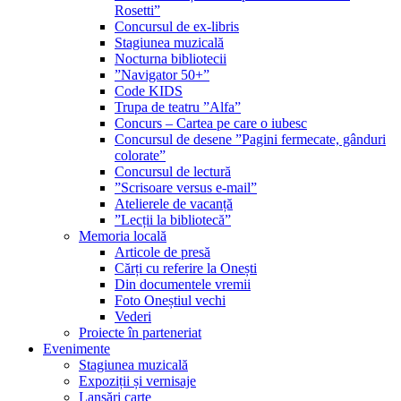
Rosetti”
Concursul de ex-libris
Stagiunea muzicală
Nocturna bibliotecii
”Navigator 50+”
Code KIDS
Trupa de teatru ”Alfa”
Concurs – Cartea pe care o iubesc
Concursul de desene ”Pagini fermecate, gânduri
colorate”
Concursul de lectură
”Scrisoare versus e-mail”
Atelierele de vacanță
”Lecții la bibliotecă”
Memoria locală
Articole de presă
Cărți cu referire la Onești
Din documentele vremii
Foto Oneștiul vechi
Vederi
Proiecte în parteneriat
Evenimente
Stagiunea muzicală
Expoziții și vernisaje
Lansări carte