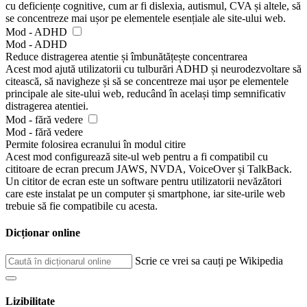
cu deficiențe cognitive, cum ar fi dislexia, autismul, CVA și altele, să
se concentreze mai ușor pe elementele esențiale ale site-ului web.
Mod - ADHD
Mod - ADHD
Reduce distragerea atentie și îmbunătățește concentrarea
Acest mod ajută utilizatorii cu tulburări ADHD și neurodezvoltare să
citească, să navigheze și să se concentreze mai ușor pe elementele
principale ale site-ului web, reducând în același timp semnificativ
distragerea atentiei.
Mod - fără vedere
Mod - fără vedere
Permite folosirea ecranului în modul citire
Acest mod configurează site-ul web pentru a fi compatibil cu
cititoare de ecran precum JAWS, NVDA, VoiceOver și TalkBack.
Un cititor de ecran este un software pentru utilizatorii nevăzători
care este instalat pe un computer și smartphone, iar site-urile web
trebuie să fie compatibile cu acesta.
Dicționar online
Scrie ce vrei sa cauți pe Wikipedia
Lizibilitate