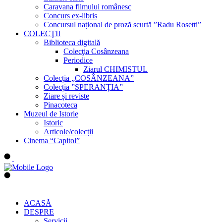
Caravana filmului românesc
Concurs ex-libris
Concursul național de proză scurtă ”Radu Rosetti”
COLECŢII
Biblioteca digitală
Colecţia Cosânzeana
Periodice
Ziarul CHIMISTUL
Colecția „COSÂNZEANA”
Colecția ”SPERANȚIA”
Ziare și reviste
Pinacoteca
Muzeul de Istorie
Istoric
Articole/colecții
Cinema “Capitol”
ACASĂ
DESPRE
Servicii