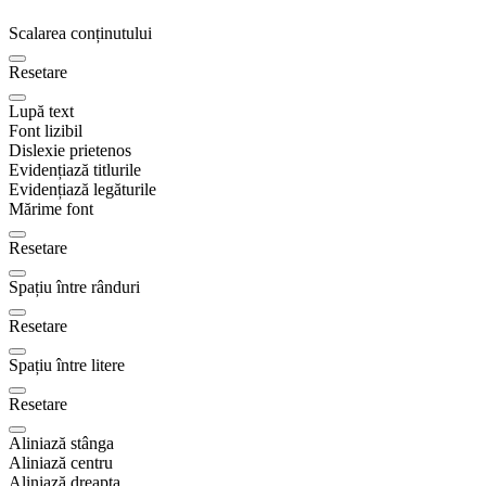
Scalarea conținutului
Resetare
Lupă text
Font lizibil
Dislexie prietenos
Evidențiază titlurile
Evidențiază legăturile
Mărime font
Resetare
Spațiu între rânduri
Resetare
Spațiu între litere
Resetare
Aliniază stânga
Aliniază centru
Aliniază dreapta