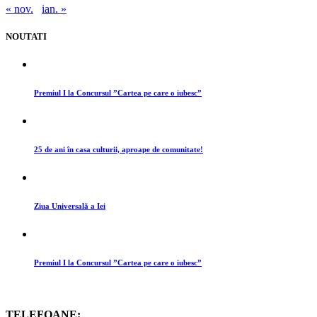
« nov.
ian. »
NOUTATI
Premiul I la Concursul ”Cartea pe care o iubesc”
25 de ani în casa culturii, aproape de comunitate!
Ziua Universală a Iei
Premiul I la Concursul ”Cartea pe care o iubesc”
TELEFOANE: