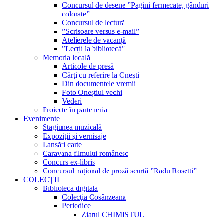
Concursul de desene ”Pagini fermecate, gânduri
colorate”
Concursul de lectură
”Scrisoare versus e-mail”
Atelierele de vacanță
”Lecții la bibliotecă”
Memoria locală
Articole de presă
Cărți cu referire la Onești
Din documentele vremii
Foto Oneștiul vechi
Vederi
Proiecte în parteneriat
Evenimente
Stagiunea muzicală
Expoziții și vernisaje
Lansări carte
Caravana filmului românesc
Concurs ex-libris
Concursul național de proză scurtă ”Radu Rosetti”
COLECŢII
Biblioteca digitală
Colecţia Cosânzeana
Periodice
Ziarul CHIMISTUL