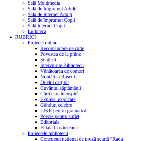
Sală Multimedia
Sală de Împrumut Adulți
Sală de Internet Adulți
Sală de împrumut Copii
Sală Internet Copii
Ludotecă
RUBRICI
Proiecte online
Recomandare de carte
Povestea de la prânz
Știați că…
Interviurile Bibliotecii
Vânătoarea de comori
Noutăți la Rosetti
Duelul cărților
Cuvântul săptămânii
Cărți care te inspiră
Expresii explicate
Gânduri celebre
LIKE pentru gramatică
Poezie pentru suflet
Editoriale
Filiala Cosânzeana
Proiectele bibliotecii
Concursul național de proză scurtă ”Radu