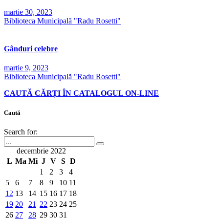
martie 30, 2023
Biblioteca Municipală "Radu Rosetti"
Gânduri celebre
martie 9, 2023
Biblioteca Municipală "Radu Rosetti"
CAUTĂ CĂRȚI ÎN CATALOGUL ON-LINE
Caută
Search for:
decembrie 2022
L
Ma
Mi
J
V
S
D
1
2
3
4
5
6
7
8
9
10
11
12
13
14
15
16
17
18
19
20
21
22
23
24
25
26
27
28
29
30
31