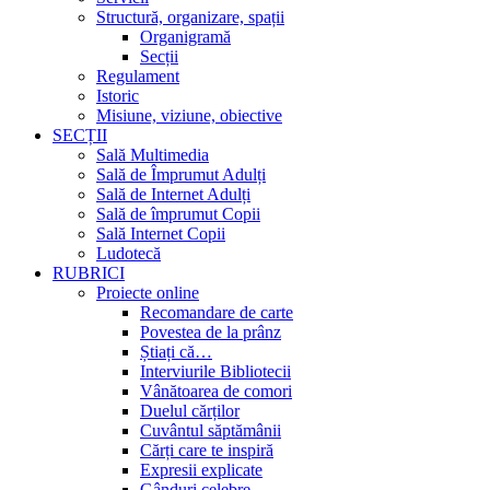
Structură, organizare, spații
Organigramă
Secții
Regulament
Istoric
Misiune, viziune, obiective
SECȚII
Sală Multimedia
Sală de Împrumut Adulți
Sală de Internet Adulți
Sală de împrumut Copii
Sală Internet Copii
Ludotecă
RUBRICI
Proiecte online
Recomandare de carte
Povestea de la prânz
Știați că…
Interviurile Bibliotecii
Vânătoarea de comori
Duelul cărților
Cuvântul săptămânii
Cărți care te inspiră
Expresii explicate
Gânduri celebre