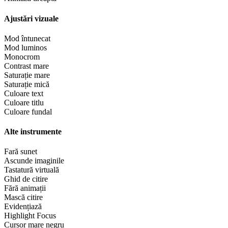
Ajustări vizuale
Mod întunecat
Mod luminos
Monocrom
Contrast mare
Saturație mare
Saturație mică
Culoare text
Culoare titlu
Culoare fundal
Alte instrumente
Fară sunet
Ascunde imaginile
Tastatură virtuală
Ghid de citire
Fără animații
Mască citire
Evidențiază
Highlight Focus
Cursor mare negru