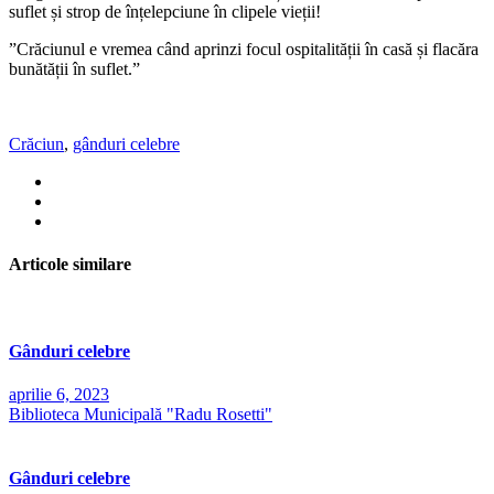
suflet și strop de înțelepciune în clipele vieții!
”Crăciunul e vremea când aprinzi focul ospitalității în casă și flacăra
bunătății în suflet.”
Crăciun
,
gânduri celebre
Articole similare
Gânduri celebre
aprilie 6, 2023
Biblioteca Municipală "Radu Rosetti"
Gânduri celebre