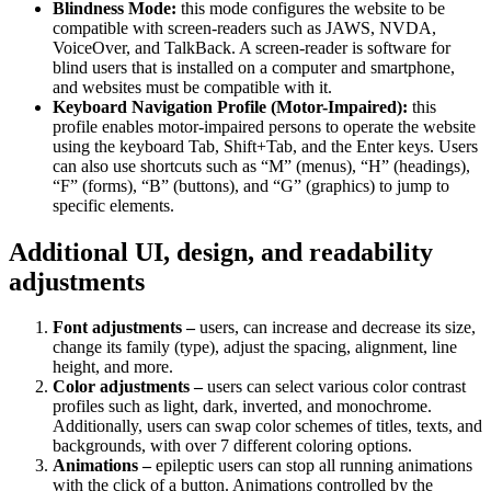
Blindness Mode:
this mode configures the website to be
compatible with screen-readers such as JAWS, NVDA,
VoiceOver, and TalkBack. A screen-reader is software for
blind users that is installed on a computer and smartphone,
and websites must be compatible with it.
Keyboard Navigation Profile (Motor-Impaired):
this
profile enables motor-impaired persons to operate the website
using the keyboard Tab, Shift+Tab, and the Enter keys. Users
can also use shortcuts such as “M” (menus), “H” (headings),
“F” (forms), “B” (buttons), and “G” (graphics) to jump to
specific elements.
Additional UI, design, and readability
adjustments
Font adjustments –
users, can increase and decrease its size,
change its family (type), adjust the spacing, alignment, line
height, and more.
Color adjustments –
users can select various color contrast
profiles such as light, dark, inverted, and monochrome.
Additionally, users can swap color schemes of titles, texts, and
backgrounds, with over 7 different coloring options.
Animations –
epileptic users can stop all running animations
with the click of a button. Animations controlled by the