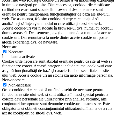
Acest site web folosește cookie-uri pentru a vă îmbunătăți experiența
în timp ce navigați prin site. Dintre acestea, cookie-urile clasificate
ca fiind necesare sunt stocate în browserul dvs., deoarece sunt
esențiale pentru funcționarea funcționalităților de bază ale site-ului
web. De asemenea, folosim cookie-uri terțe care ne ajută să
analizăm și să înțelegem modul în care utilizați acest site web.
Aceste cookie-uri vor fi stocate în browser-ul dvs. numai cu acordul
dumneavoastră. De asemenea, aveți opțiunea de a renunța la aceste
cookie-uri. Dar renunțarea la unele dintre aceste cookie-uri poate
afecta experiența dvs. de navigare.
Necesare
Necesare
Întotdeauna activate
Cookie-urile necesare sunt absolut esențiale pentru ca site-ul web să
funcționeze corect. Această categorie include numai cookie-uri care
asigură funcționalități de bază și caracteristici de securitate ale site-
ului web. Aceste cookie-uri nu stochează nicio informație personală.
Non-necesare
Non-necesare
Orice cookie-uri care pot să nu fie deosebit de necesare pentru
funcționarea site-ului web și sunt utilizate în mod special pentru a
colecta date personale ale utilizatorilor prin analize, reclame, alte
conținuturi încorporate sunt denumite cookie-uri ne-necesare. Este
obligatoriu să obțineți consimțământul utilizatorului înainte de a rula
aceste cookie-uri pe site-ul dvs. web.