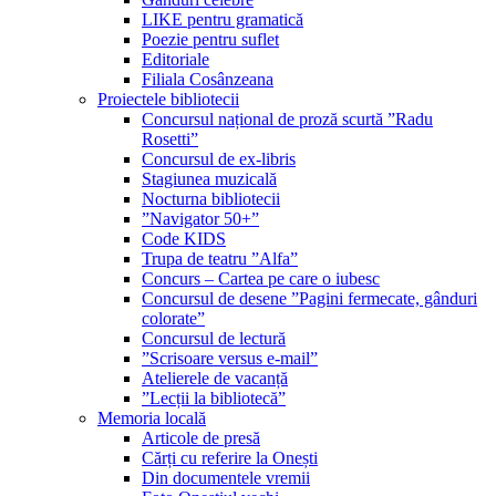
LIKE pentru gramatică
Poezie pentru suflet
Editoriale
Filiala Cosânzeana
Proiectele bibliotecii
Concursul național de proză scurtă ”Radu
Rosetti”
Concursul de ex-libris
Stagiunea muzicală
Nocturna bibliotecii
”Navigator 50+”
Code KIDS
Trupa de teatru ”Alfa”
Concurs – Cartea pe care o iubesc
Concursul de desene ”Pagini fermecate, gânduri
colorate”
Concursul de lectură
”Scrisoare versus e-mail”
Atelierele de vacanță
”Lecții la bibliotecă”
Memoria locală
Articole de presă
Cărți cu referire la Onești
Din documentele vremii