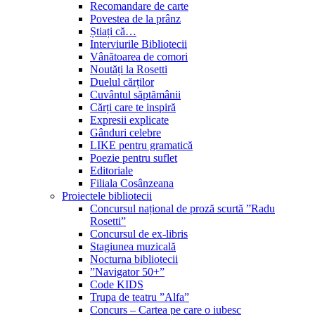
Recomandare de carte
Povestea de la prânz
Știați că…
Interviurile Bibliotecii
Vânătoarea de comori
Noutăți la Rosetti
Duelul cărților
Cuvântul săptămânii
Cărți care te inspiră
Expresii explicate
Gânduri celebre
LIKE pentru gramatică
Poezie pentru suflet
Editoriale
Filiala Cosânzeana
Proiectele bibliotecii
Concursul național de proză scurtă ”Radu
Rosetti”
Concursul de ex-libris
Stagiunea muzicală
Nocturna bibliotecii
”Navigator 50+”
Code KIDS
Trupa de teatru ”Alfa”
Concurs – Cartea pe care o iubesc