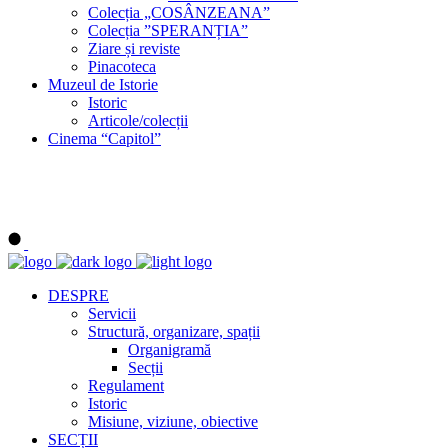
Colecția „COSÂNZEANA”
Colecția ”SPERANȚIA”
Ziare și reviste
Pinacoteca
Muzeul de Istorie
Istoric
Articole/colecții
Cinema “Capitol”
DESPRE
Servicii
Structură, organizare, spații
Organigramă
Secții
Regulament
Istoric
Misiune, viziune, obiective
SECȚII