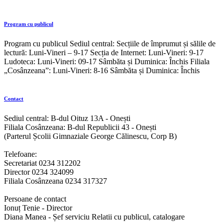
Program cu publicul
Program cu publicul Sediul central: Secțiile de împrumut și sălile de
lectură: Luni-Vineri – 9-17 Secția de Internet: Luni-Vineri: 9-17
Ludoteca: Luni-Vineri: 09-17 Sâmbăta și Duminica: Închis Filiala
„Cosânzeana”: Luni-Vineri: 8-16 Sâmbăta și Duminica: Închis
Contact
Sediul central: B-dul Oituz 13A - Onești
Filiala Cosânzeana: B-dul Republicii 43 - Onești
(Parterul Școlii Gimnaziale George Călinescu, Corp B)
Telefoane:
Secretariat 0234 312202
Director 0234 324099
Filiala Cosânzeana 0234 317327
Persoane de contact
Ionuț Tenie - Director
Diana Manea - Șef serviciu Relatii cu publicul, catalogare