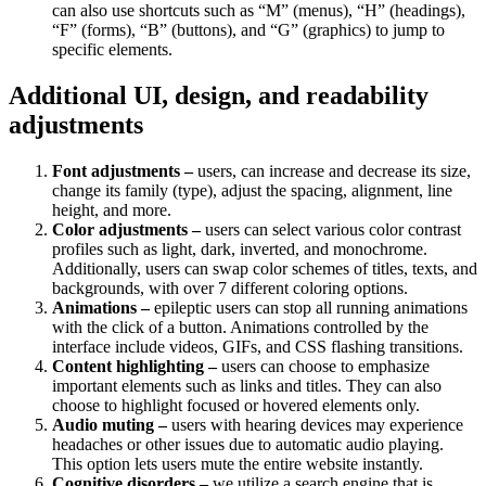
can also use shortcuts such as “M” (menus), “H” (headings),
“F” (forms), “B” (buttons), and “G” (graphics) to jump to
specific elements.
Additional UI, design, and readability
adjustments
Font adjustments –
users, can increase and decrease its size,
change its family (type), adjust the spacing, alignment, line
height, and more.
Color adjustments –
users can select various color contrast
profiles such as light, dark, inverted, and monochrome.
Additionally, users can swap color schemes of titles, texts, and
backgrounds, with over 7 different coloring options.
Animations –
epileptic users can stop all running animations
with the click of a button. Animations controlled by the
interface include videos, GIFs, and CSS flashing transitions.
Content highlighting –
users can choose to emphasize
important elements such as links and titles. They can also
choose to highlight focused or hovered elements only.
Audio muting –
users with hearing devices may experience
headaches or other issues due to automatic audio playing.
This option lets users mute the entire website instantly.
Cognitive disorders –
we utilize a search engine that is