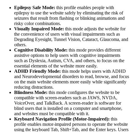
Epilepsy Safe Mode:
this profile enables people with
epilepsy to use the website safely by eliminating the risk of
seizures that result from flashing or blinking animations and
risky color combinations.
Visually Impaired Mode:
this mode adjusts the website for
the convenience of users with visual impairments such as
Degrading Eyesight, Tunnel Vision, Cataract, Glaucoma, and
others.
Cognitive Disability Mode:
this mode provides different
assistive options to help users with cognitive impairments
such as Dyslexia, Autism, CVA, and others, to focus on the
essential elements of the website more easily.
ADHD Friendly Mode:
this mode helps users with ADHD
and Neurodevelopmental disorders to read, browse, and focus
on the main website elements more easily while significantly
reducing distractions.
Blindness Mode:
this mode configures the website to be
compatible with screen-readers such as JAWS, NVDA,
VoiceOver, and TalkBack. A screen-reader is software for
blind users that is installed on a computer and smartphone,
and websites must be compatible with it.
Keyboard Navigation Profile (Motor-Impaired):
this
profile enables motor-impaired persons to operate the website
using the keyboard Tab, Shift+Tab, and the Enter keys. Users