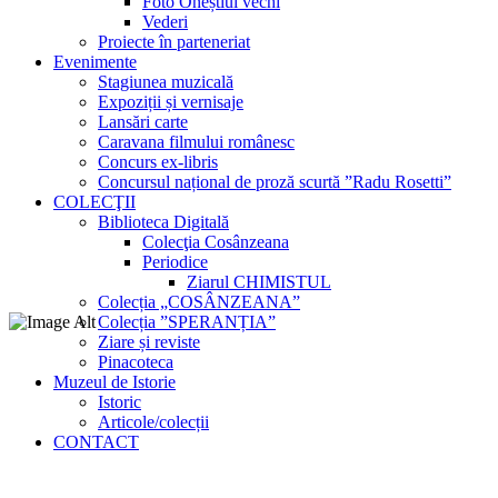
Foto Oneștiul vechi
Vederi
Proiecte în parteneriat
Evenimente
Stagiunea muzicală
Expoziții și vernisaje
Lansări carte
Caravana filmului românesc
Concurs ex-libris
Concursul național de proză scurtă ”Radu Rosetti”
COLECŢII
Biblioteca Digitală
Colecţia Cosânzeana
Periodice
Ziarul CHIMISTUL
Colecția „COSÂNZEANA”
Colecția ”SPERANȚIA”
Ziare și reviste
Pinacoteca
Muzeul de Istorie
Istoric
Articole/colecții
CONTACT