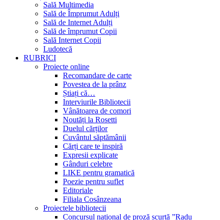
Sală Multimedia
Sală de Împrumut Adulți
Sală de Internet Adulți
Sală de împrumut Copii
Sală Internet Copii
Ludotecă
RUBRICI
Proiecte online
Recomandare de carte
Povestea de la prânz
Știați că…
Interviurile Bibliotecii
Vânătoarea de comori
Noutăți la Rosetti
Duelul cărților
Cuvântul săptămânii
Cărți care te inspiră
Expresii explicate
Gânduri celebre
LIKE pentru gramatică
Poezie pentru suflet
Editoriale
Filiala Cosânzeana
Proiectele bibliotecii
Concursul național de proză scurtă ”Radu