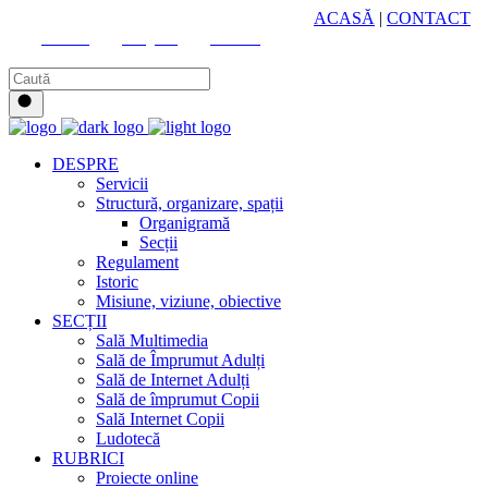
HUB CULTURAL ZONAL
ACASĂ
|
CONTACT
Youtube
Instagram
Facebook
DESPRE
Servicii
Structură, organizare, spații
Organigramă
Secții
Regulament
Istoric
Misiune, viziune, obiective
SECȚII
Sală Multimedia
Sală de Împrumut Adulți
Sală de Internet Adulți
Sală de împrumut Copii
Sală Internet Copii
Ludotecă
RUBRICI
Proiecte online