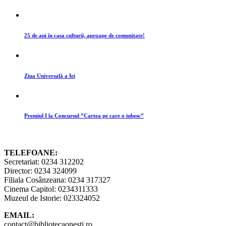
25 de ani în casa culturii, aproape de comunitate!
Ziua Universală a Iei
Premiul I la Concursul ”Cartea pe care o iubesc”
TELEFOANE:
Secretariat: 0234 312202
Director: 0234 324099
Filiala Cosânzeana: 0234 317327
Cinema Capitol: 0234311333
Muzeul de Istorie: 023324052
EMAIL:
contact@bibliotecaonesti.ro