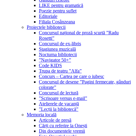
LIKE pentru gramatică
Poezie pentru suflet
Editoriale
Filiala Cosânzeana
Proiectele bibliotecii
Concursul național de proză scurtă ”Radu
Rosetti”
Concursul de ex-libris
Stagiunea muzicală
Nocturna bibliotecii
”Navigator 50+”
Code KIDS
Trupa de teatru ”Alfa”
Concurs – Cartea pe care o iubesc
Concursul de desene ”Pagini fermecate, gânduri
colorate”
Concursul de lectură
”Scrisoare versus e-mail”
Atelierele de vacanță
”Lecții la bibliotecă”
Memoria locală
Articole de presă
Cărți cu referire la Onești
Din documentele vremii