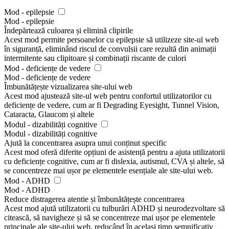
Mod - epilepsie
Mod - epilepsie
Îndepărtează culoarea și elimină clipirile
Acest mod permite persoanelor cu epilepsie să utilizeze site-ul web
în siguranță, eliminând riscul de convulsii care rezultă din animații
intermitente sau clipitoare și combinații riscante de culori
Mod - deficiențe de vedere
Mod - deficiențe de vedere
Îmbunătățește vizualizarea site-ului web
Acest mod ajustează site-ul web pentru confortul utilizatorilor cu
deficiențe de vedere, cum ar fi Degrading Eyesight, Tunnel Vision,
Cataracta, Glaucom și altele
Modul - dizabilități cognitive
Modul - dizabilități cognitive
Ajută la concentrarea asupra unui conținut specific
Acest mod oferă diferite opțiuni de asistență pentru a ajuta utilizatorii
cu deficiențe cognitive, cum ar fi dislexia, autismul, CVA și altele, să
se concentreze mai ușor pe elementele esențiale ale site-ului web.
Mod - ADHD
Mod - ADHD
Reduce distragerea atentie și îmbunătățește concentrarea
Acest mod ajută utilizatorii cu tulburări ADHD și neurodezvoltare să
citească, să navigheze și să se concentreze mai ușor pe elementele
principale ale site-ului web, reducând în același timp semnificativ