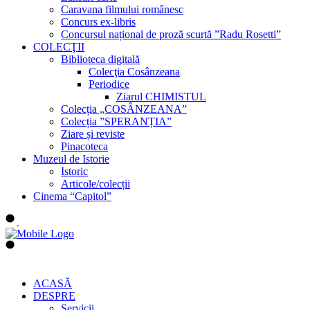
Caravana filmului românesc
Concurs ex-libris
Concursul național de proză scurtă ”Radu Rosetti”
COLECŢII
Biblioteca digitală
Colecţia Cosânzeana
Periodice
Ziarul CHIMISTUL
Colecția „COSÂNZEANA”
Colecția ”SPERANȚIA”
Ziare și reviste
Pinacoteca
Muzeul de Istorie
Istoric
Articole/colecții
Cinema “Capitol”
ACASĂ
DESPRE
Servicii