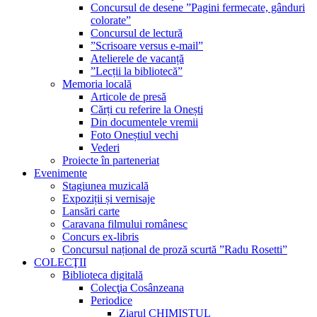
Concursul de desene ”Pagini fermecate, gânduri
colorate”
Concursul de lectură
”Scrisoare versus e-mail”
Atelierele de vacanță
”Lecții la bibliotecă”
Memoria locală
Articole de presă
Cărți cu referire la Onești
Din documentele vremii
Foto Oneștiul vechi
Vederi
Proiecte în parteneriat
Evenimente
Stagiunea muzicală
Expoziții și vernisaje
Lansări carte
Caravana filmului românesc
Concurs ex-libris
Concursul național de proză scurtă ”Radu Rosetti”
COLECŢII
Biblioteca digitală
Colecţia Cosânzeana
Periodice
Ziarul CHIMISTUL