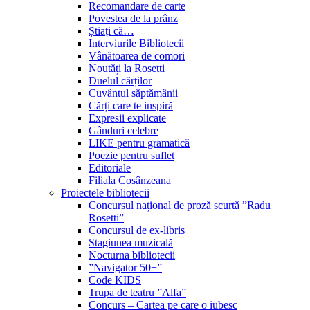
Recomandare de carte
Povestea de la prânz
Știați că…
Interviurile Bibliotecii
Vânătoarea de comori
Noutăți la Rosetti
Duelul cărților
Cuvântul săptămânii
Cărți care te inspiră
Expresii explicate
Gânduri celebre
LIKE pentru gramatică
Poezie pentru suflet
Editoriale
Filiala Cosânzeana
Proiectele bibliotecii
Concursul național de proză scurtă ”Radu
Rosetti”
Concursul de ex-libris
Stagiunea muzicală
Nocturna bibliotecii
”Navigator 50+”
Code KIDS
Trupa de teatru ”Alfa”
Concurs – Cartea pe care o iubesc