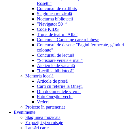
Rosetti”
Concursul de ex-libris
Stagiunea muzicală
Nocturna bibliotecii
”Navigator 50+”
Code KIDS
Trupa de teatru ”Alfa”
Concurs – Cartea pe care o iubesc
Concursul de desene ”Pagini fermecate, gânduri
colorate”
Concursul de lectură
”Scrisoare versus e-mail”
Atelierele de vacanță
”Lecții la bibliotecă”
Memoria locală
Articole de presă
Cărți cu referire la Onești
Din documentele vremii
Foto Oneștiul vechi
Vederi
Proiecte în parteneriat
Evenimente
Stagiunea muzicală
Expoziții și vernisaje
Lansări carte