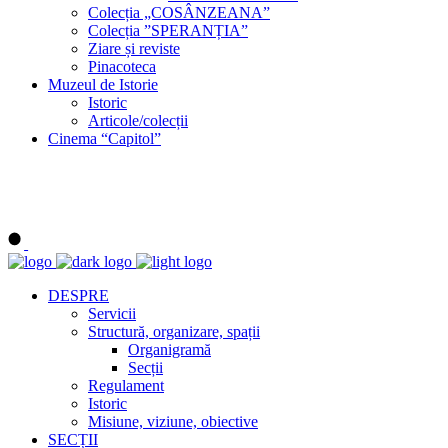
Colecția „COSÂNZEANA”
Colecția ”SPERANȚIA”
Ziare și reviste
Pinacoteca
Muzeul de Istorie
Istoric
Articole/colecții
Cinema “Capitol”
DESPRE
Servicii
Structură, organizare, spații
Organigramă
Secții
Regulament
Istoric
Misiune, viziune, obiective
SECȚII