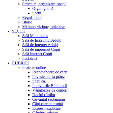
Structură, organizare, spații
Organigramă
Secții
Regulament
Istoric
Misiune, viziune, obiective
SECȚII
Sală Multimedia
Sală de Împrumut Adulți
Sală de Internet Adulți
Sală de împrumut Copii
Sală Internet Copii
Ludotecă
RUBRICI
Proiecte online
Recomandare de carte
Povestea de la prânz
Știați că…
Interviurile Bibliotecii
Vânătoarea de comori
Duelul cărților
Cuvântul săptămânii
Cărți care te inspiră
Expresii explicate
Gânduri celebre