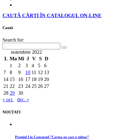
CAUTĂ CĂRȚI ÎN CATALOGUL ON-LINE
Caută
Search for:
noiembrie 2022
L
Ma
Mi
J
V
S
D
1
2
3
4
5
6
7
8
9
10
11
12
13
14
15
16
17
18
19
20
21
22
23
24
25
26
27
28
29
30
« oct.
dec. »
NOUTATI
Premiul I la Concursul ”Cartea pe care o iubesc”