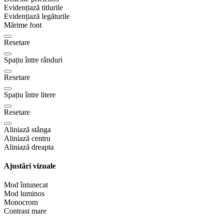
Evidențiază titlurile
Evidențiază legăturile
Mărime font
Resetare
Spațiu între rânduri
Resetare
Spațiu între litere
Resetare
Aliniază stânga
Aliniază centru
Aliniază dreapta
Ajustări vizuale
Mod întunecat
Mod luminos
Monocrom
Contrast mare