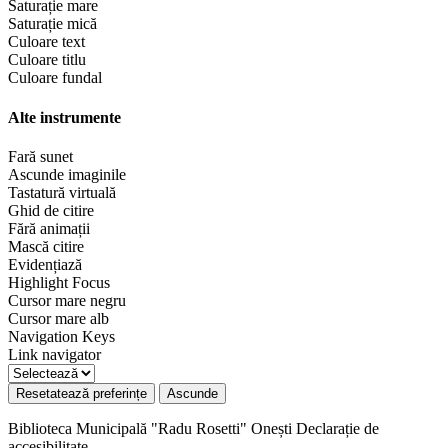
Saturație mare
Saturație mică
Culoare text
Culoare titlu
Culoare fundal
Alte instrumente
Fară sunet
Ascunde imaginile
Tastatură virtuală
Ghid de citire
Fără animații
Mască citire
Evidențiază
Highlight Focus
Cursor mare negru
Cursor mare alb
Navigation Keys
Link navigator
Resetatează preferințe
Ascunde
Biblioteca Municipală "Radu Rosetti" Onești
Declarație de
accesibilitate