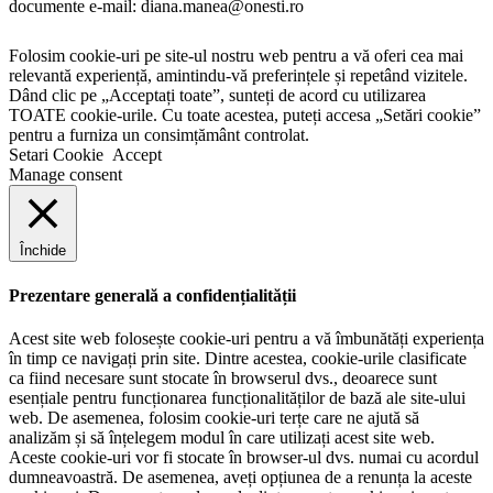
documente e-mail: diana.manea@onesti.ro
Folosim cookie-uri pe site-ul nostru web pentru a vă oferi cea mai
relevantă experiență, amintindu-vă preferințele și repetând vizitele.
Dând clic pe „Acceptați toate”, sunteți de acord cu utilizarea
TOATE cookie-urile. Cu toate acestea, puteți accesa „Setări cookie”
pentru a furniza un consimțământ controlat.
Setari Cookie
Accept
Manage consent
Închide
Prezentare generală a confidențialității
Acest site web folosește cookie-uri pentru a vă îmbunătăți experiența
în timp ce navigați prin site. Dintre acestea, cookie-urile clasificate
ca fiind necesare sunt stocate în browserul dvs., deoarece sunt
esențiale pentru funcționarea funcționalităților de bază ale site-ului
web. De asemenea, folosim cookie-uri terțe care ne ajută să
analizăm și să înțelegem modul în care utilizați acest site web.
Aceste cookie-uri vor fi stocate în browser-ul dvs. numai cu acordul
dumneavoastră. De asemenea, aveți opțiunea de a renunța la aceste