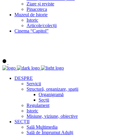
Ziare și reviste
Pinacoteca
Muzeul de Istorie
Istoric
Articole/colecții
Cinema “Capitol”
DESPRE
Servicii
Structură, organizare, spații
Organigramă
Secții
Regulament
Istoric
Misiune, viziune, obiective
SECȚII
Sală Multimedia
Sală de Împrumut Adulți