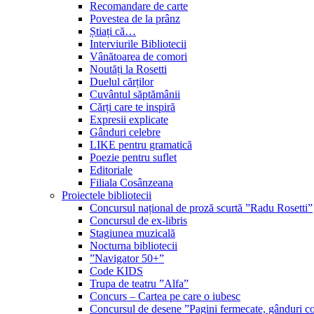
Recomandare de carte
Povestea de la prânz
Știați că…
Interviurile Bibliotecii
Vânătoarea de comori
Noutăți la Rosetti
Duelul cărților
Cuvântul săptămânii
Cărți care te inspiră
Expresii explicate
Gânduri celebre
LIKE pentru gramatică
Poezie pentru suflet
Editoriale
Filiala Cosânzeana
Proiectele bibliotecii
Concursul național de proză scurtă ”Radu Rosetti”
Concursul de ex-libris
Stagiunea muzicală
Nocturna bibliotecii
”Navigator 50+”
Code KIDS
Trupa de teatru ”Alfa”
Concurs – Cartea pe care o iubesc
Concursul de desene ”Pagini fermecate, gânduri co