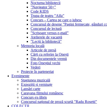
Nocturna bibliotecii
”Navigator 50+”
Code KIDS
Trupa de teatru ”Alfa”
Concurs – Cartea pe care o iubesc
Concursul de desene ”Pagini fermecate, gânduri co
Concursul de lectură
”Scrisoare versus e-mail”
Atelierele de vacanță
”Lecții la bibliotecă”
Memoria locală
Articole de presă
Cărți cu referire la Onești
Din documentele vremii
Foto Oneștiul vechi
Vederi
Proiecte în parteneriat
Evenimente
Stagiunea muzicală
Expoziții și vernisaje
Lansări carte
Caravana filmului românesc
Concurs ex-libris
Concursul național de proză scurtă ”Radu Rosetti”
COLECŢII