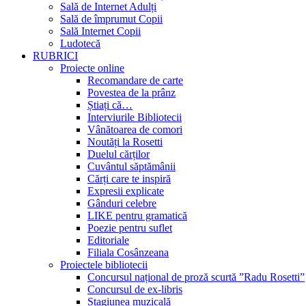
Sală de Internet Adulți
Sală de împrumut Copii
Sală Internet Copii
Ludotecă
RUBRICI
Proiecte online
Recomandare de carte
Povestea de la prânz
Știați că…
Interviurile Bibliotecii
Vânătoarea de comori
Noutăți la Rosetti
Duelul cărților
Cuvântul săptămânii
Cărți care te inspiră
Expresii explicate
Gânduri celebre
LIKE pentru gramatică
Poezie pentru suflet
Editoriale
Filiala Cosânzeana
Proiectele bibliotecii
Concursul național de proză scurtă ”Radu Rosetti”
Concursul de ex-libris
Stagiunea muzicală