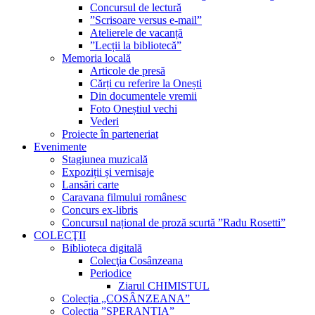
Concursul de lectură
”Scrisoare versus e-mail”
Atelierele de vacanță
”Lecții la bibliotecă”
Memoria locală
Articole de presă
Cărți cu referire la Onești
Din documentele vremii
Foto Oneștiul vechi
Vederi
Proiecte în parteneriat
Evenimente
Stagiunea muzicală
Expoziții și vernisaje
Lansări carte
Caravana filmului românesc
Concurs ex-libris
Concursul național de proză scurtă ”Radu Rosetti”
COLECŢII
Biblioteca digitală
Colecţia Cosânzeana
Periodice
Ziarul CHIMISTUL
Colecția „COSÂNZEANA”
Colecția ”SPERANȚIA”