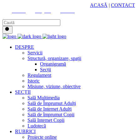
HUB CULTURAL ZONAL
ACASĂ
|
CONTACT
Youtube
Instagram
Facebook
DESPRE
Servicii
Structură, organizare, spații
Organigramă
Secții
Regulament
Istoric
Misiune, viziune, obiective
SECȚII
Sală Multimedia
Sală de Împrumut Adulți
Sală de Internet Adulți
Sală de împrumut Copii
Sală Internet Copii
Ludotecă
RUBRICI
Proiecte online