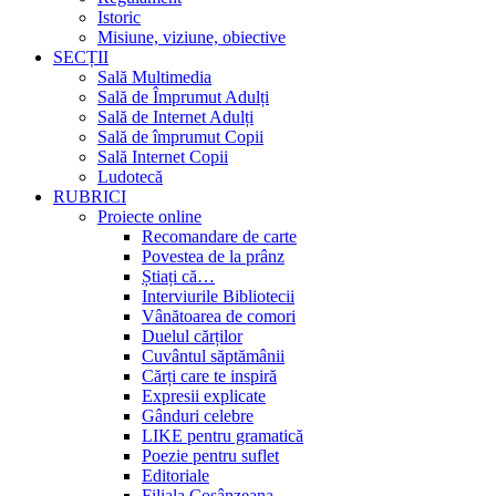
Istoric
Misiune, viziune, obiective
SECȚII
Sală Multimedia
Sală de Împrumut Adulți
Sală de Internet Adulți
Sală de împrumut Copii
Sală Internet Copii
Ludotecă
RUBRICI
Proiecte online
Recomandare de carte
Povestea de la prânz
Știați că…
Interviurile Bibliotecii
Vânătoarea de comori
Duelul cărților
Cuvântul săptămânii
Cărți care te inspiră
Expresii explicate
Gânduri celebre
LIKE pentru gramatică
Poezie pentru suflet
Editoriale
Filiala Cosânzeana