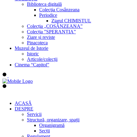
Biblioteca digitală
Colecţia Cosânzeana
Periodice
Ziarul CHIMISTUL
Colecția „COSÂNZEANA”
Colecția ”SPERANȚIA”
Ziare și reviste
Pinacoteca
Muzeul de Istorie
Istoric
Articole/colecții
Cinema “Capitol”
ACASĂ
DESPRE
Servicii
Structură, organizare, spații
Organigramă
Secții
Regulament