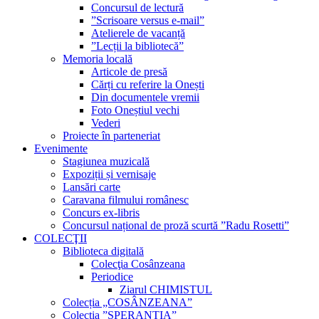
Concursul de lectură
”Scrisoare versus e-mail”
Atelierele de vacanță
”Lecții la bibliotecă”
Memoria locală
Articole de presă
Cărți cu referire la Onești
Din documentele vremii
Foto Oneștiul vechi
Vederi
Proiecte în parteneriat
Evenimente
Stagiunea muzicală
Expoziții și vernisaje
Lansări carte
Caravana filmului românesc
Concurs ex-libris
Concursul național de proză scurtă ”Radu Rosetti”
COLECŢII
Biblioteca digitală
Colecţia Cosânzeana
Periodice
Ziarul CHIMISTUL
Colecția „COSÂNZEANA”
Colecția ”SPERANȚIA”