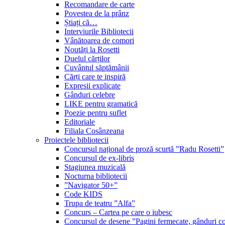
Recomandare de carte
Povestea de la prânz
Știați că…
Interviurile Bibliotecii
Vânătoarea de comori
Noutăți la Rosetti
Duelul cărților
Cuvântul săptămânii
Cărți care te inspiră
Expresii explicate
Gânduri celebre
LIKE pentru gramatică
Poezie pentru suflet
Editoriale
Filiala Cosânzeana
Proiectele bibliotecii
Concursul național de proză scurtă ”Radu Rosetti”
Concursul de ex-libris
Stagiunea muzicală
Nocturna bibliotecii
”Navigator 50+”
Code KIDS
Trupa de teatru ”Alfa”
Concurs – Cartea pe care o iubesc
Concursul de desene ”Pagini fermecate, gânduri co