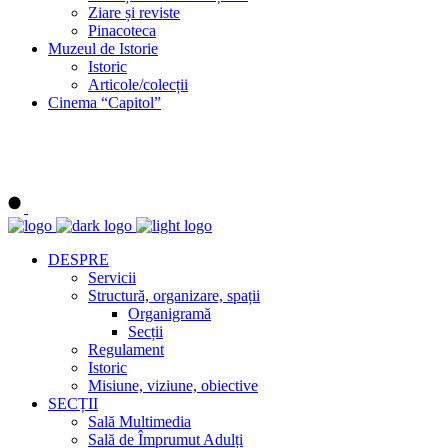
Ziare și reviste
Pinacoteca
Muzeul de Istorie
Istoric
Articole/colecții
Cinema “Capitol”
DESPRE
Servicii
Structură, organizare, spații
Organigramă
Secții
Regulament
Istoric
Misiune, viziune, obiective
SECȚII
Sală Multimedia
Sală de Împrumut Adulți