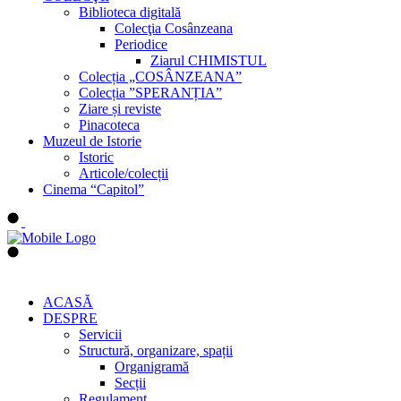
Biblioteca digitală
Colecţia Cosânzeana
Periodice
Ziarul CHIMISTUL
Colecția „COSÂNZEANA”
Colecția ”SPERANȚIA”
Ziare și reviste
Pinacoteca
Muzeul de Istorie
Istoric
Articole/colecții
Cinema “Capitol”
ACASĂ
DESPRE
Servicii
Structură, organizare, spații
Organigramă
Secții
Regulament