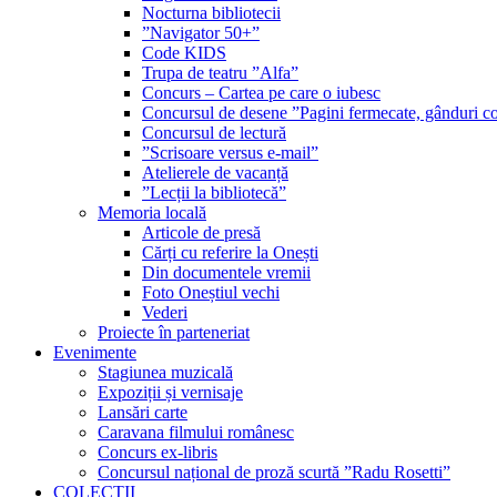
Nocturna bibliotecii
”Navigator 50+”
Code KIDS
Trupa de teatru ”Alfa”
Concurs – Cartea pe care o iubesc
Concursul de desene ”Pagini fermecate, gânduri co
Concursul de lectură
”Scrisoare versus e-mail”
Atelierele de vacanță
”Lecții la bibliotecă”
Memoria locală
Articole de presă
Cărți cu referire la Onești
Din documentele vremii
Foto Oneștiul vechi
Vederi
Proiecte în parteneriat
Evenimente
Stagiunea muzicală
Expoziții și vernisaje
Lansări carte
Caravana filmului românesc
Concurs ex-libris
Concursul național de proză scurtă ”Radu Rosetti”
COLECŢII