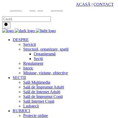
HUB CULTURAL ZONAL
ACASĂ
|
CONTACT
Youtube
Instagram
Facebook
DESPRE
Servicii
Structură, organizare, spații
Organigramă
Secții
Regulament
Istoric
Misiune, viziune, obiective
SECȚII
Sală Multimedia
Sală de Împrumut Adulți
Sală de Internet Adulți
Sală de împrumut Copii
Sală Internet Copii
Ludotecă
RUBRICI
Proiecte online