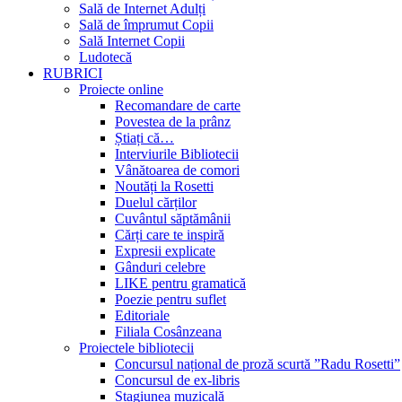
Sală de Internet Adulți
Sală de împrumut Copii
Sală Internet Copii
Ludotecă
RUBRICI
Proiecte online
Recomandare de carte
Povestea de la prânz
Știați că…
Interviurile Bibliotecii
Vânătoarea de comori
Noutăți la Rosetti
Duelul cărților
Cuvântul săptămânii
Cărți care te inspiră
Expresii explicate
Gânduri celebre
LIKE pentru gramatică
Poezie pentru suflet
Editoriale
Filiala Cosânzeana
Proiectele bibliotecii
Concursul național de proză scurtă ”Radu Rosetti”
Concursul de ex-libris
Stagiunea muzicală