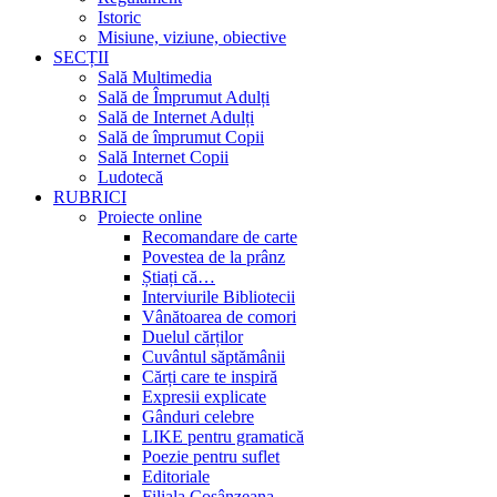
Istoric
Misiune, viziune, obiective
SECȚII
Sală Multimedia
Sală de Împrumut Adulți
Sală de Internet Adulți
Sală de împrumut Copii
Sală Internet Copii
Ludotecă
RUBRICI
Proiecte online
Recomandare de carte
Povestea de la prânz
Știați că…
Interviurile Bibliotecii
Vânătoarea de comori
Duelul cărților
Cuvântul săptămânii
Cărți care te inspiră
Expresii explicate
Gânduri celebre
LIKE pentru gramatică
Poezie pentru suflet
Editoriale
Filiala Cosânzeana