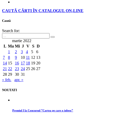
CAUTĂ CĂRȚI ÎN CATALOGUL ON-LINE
Caută
Search for:
martie 2022
L
Ma
Mi
J
V
S
D
1
2
3
4
5
6
7
8
9
10
11
12
13
14
15
16
17
18
19
20
21
22
23
24
25
26
27
28
29
30
31
« feb.
apr. »
NOUTATI
Premiul I la Concursul ”Cartea pe care o iubesc”