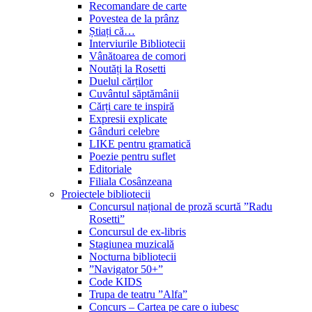
Recomandare de carte
Povestea de la prânz
Știați că…
Interviurile Bibliotecii
Vânătoarea de comori
Noutăți la Rosetti
Duelul cărților
Cuvântul săptămânii
Cărți care te inspiră
Expresii explicate
Gânduri celebre
LIKE pentru gramatică
Poezie pentru suflet
Editoriale
Filiala Cosânzeana
Proiectele bibliotecii
Concursul național de proză scurtă ”Radu
Rosetti”
Concursul de ex-libris
Stagiunea muzicală
Nocturna bibliotecii
”Navigator 50+”
Code KIDS
Trupa de teatru ”Alfa”
Concurs – Cartea pe care o iubesc