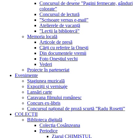
Concursul de desene ”Pagini fermecate, gânduri
colorate”
Concursul de lectură
”Scrisoare versus e-mail”
Atelierele de vacanță
”Lecții la bibliotecă”
Memoria locală
Articole de presă
Cărți cu referire la Onești
Din documentele vremii
Foto Oneștiul vechi
Vederi
Proiecte în parteneriat
Evenimente
Stagiunea muzicală
Expoziții și vernisaje
Lansări carte
Caravana filmului românesc
Concurs ex-libris
Concursul național de proză scurtă ”Radu Rosetti”
COLECŢII
Biblioteca digitală
Colecţia Cosânzeana
Periodice
Ziarul CHIMISTUL