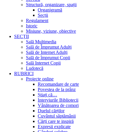
Structură, organizare, spații
Organigramă
Secții
Regulament
Istoric
Misiune, viziune, obiective
SECȚII
Sală Multimedia
Sală de Împrumut Adulți
Sală de Internet Adulți
Sală de împrumut Copii
Sală Internet Copii
Ludotecă
RUBRICI
Proiecte online
Recomandare de carte
Povestea de la prânz
Știați că…
Interviurile Bibliotecii
Vânătoarea de comori
Duelul cărților
Cuvântul săptămânii
Cărți care te inspiră
Expresii explicate
Gânduri celebre