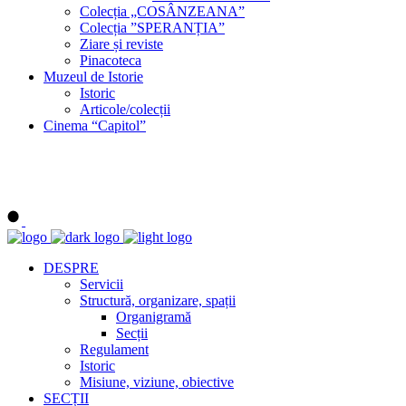
Colecția „COSÂNZEANA”
Colecția ”SPERANȚIA”
Ziare și reviste
Pinacoteca
Muzeul de Istorie
Istoric
Articole/colecții
Cinema “Capitol”
DESPRE
Servicii
Structură, organizare, spații
Organigramă
Secții
Regulament
Istoric
Misiune, viziune, obiective
SECȚII