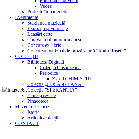
Foto Oneștiul vechi
Vederi
Proiecte în parteneriat
Evenimente
Stagiunea muzicală
Expoziții și vernisaje
Lansări carte
Caravana filmului românesc
Concurs ex-libris
Concursul național de proză scurtă ”Radu Rosetti”
COLECŢII
Biblioteca Digitală
Colecţia Cosânzeana
Periodice
Ziarul CHIMISTUL
Colecția „COSÂNZEANA”
Colecția ”SPERANȚIA”
Ziare și reviste
Pinacoteca
Muzeul de Istorie
Istoric
Articole/colecții
CONTACT