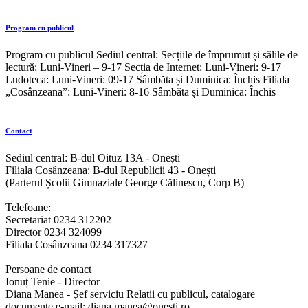
Program cu publicul
Program cu publicul Sediul central: Secțiile de împrumut și sălile de
lectură: Luni-Vineri – 9-17 Secția de Internet: Luni-Vineri: 9-17
Ludoteca: Luni-Vineri: 09-17 Sâmbăta și Duminica: Închis Filiala
„Cosânzeana”: Luni-Vineri: 8-16 Sâmbăta și Duminica: Închis
Contact
Sediul central: B-dul Oituz 13A - Onești
Filiala Cosânzeana: B-dul Republicii 43 - Onești
(Parterul Școlii Gimnaziale George Călinescu, Corp B)
Telefoane:
Secretariat 0234 312202
Director 0234 324099
Filiala Cosânzeana 0234 317327
Persoane de contact
Ionuț Tenie - Director
Diana Manea - Șef serviciu Relatii cu publicul, catalogare
documente e-mail: diana.manea@onesti.ro