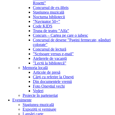
Rosetti”
Concursul de ex-libris
Stagiunea muzicală
Nocturna bibliotecii
”Navigator 50+”
Code KIDS
Trupa de teatru ”Alfa”
Concurs – Cartea pe care o iubesc
Concursul de desene ”Pagini fermecate, gânduri
colorate”
Concursul de lectură
”Scrisoare versus e-mail”
Atelierele de vacanță
”Lecții la bibliotecă”
Memoria locală
Articole de presă
Cărți cu referire la Onești
Din documentele vremii
Foto Oneștiul vechi
Vederi
Proiecte în parteneriat
Evenimente
Stagiunea muzicală
Expoziții și vernisaje
Lansări carte