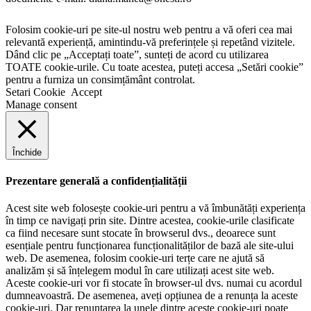
Folosim cookie-uri pe site-ul nostru web pentru a vă oferi cea mai
relevantă experiență, amintindu-vă preferințele și repetând vizitele.
Dând clic pe „Acceptați toate”, sunteți de acord cu utilizarea
TOATE cookie-urile. Cu toate acestea, puteți accesa „Setări cookie”
pentru a furniza un consimțământ controlat.
Setari Cookie
Accept
Manage consent
Închide
Prezentare generală a confidențialității
Acest site web folosește cookie-uri pentru a vă îmbunătăți experiența
în timp ce navigați prin site. Dintre acestea, cookie-urile clasificate
ca fiind necesare sunt stocate în browserul dvs., deoarece sunt
esențiale pentru funcționarea funcționalităților de bază ale site-ului
web. De asemenea, folosim cookie-uri terțe care ne ajută să
analizăm și să înțelegem modul în care utilizați acest site web.
Aceste cookie-uri vor fi stocate în browser-ul dvs. numai cu acordul
dumneavoastră. De asemenea, aveți opțiunea de a renunța la aceste
cookie-uri. Dar renunțarea la unele dintre aceste cookie-uri poate