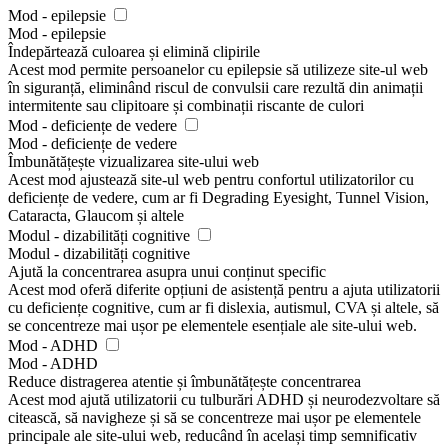
Mod - epilepsie
Mod - epilepsie
Îndepărtează culoarea și elimină clipirile
Acest mod permite persoanelor cu epilepsie să utilizeze site-ul web
în siguranță, eliminând riscul de convulsii care rezultă din animații
intermitente sau clipitoare și combinații riscante de culori
Mod - deficiențe de vedere
Mod - deficiențe de vedere
Îmbunătățește vizualizarea site-ului web
Acest mod ajustează site-ul web pentru confortul utilizatorilor cu
deficiențe de vedere, cum ar fi Degrading Eyesight, Tunnel Vision,
Cataracta, Glaucom și altele
Modul - dizabilități cognitive
Modul - dizabilități cognitive
Ajută la concentrarea asupra unui conținut specific
Acest mod oferă diferite opțiuni de asistență pentru a ajuta utilizatorii
cu deficiențe cognitive, cum ar fi dislexia, autismul, CVA și altele, să
se concentreze mai ușor pe elementele esențiale ale site-ului web.
Mod - ADHD
Mod - ADHD
Reduce distragerea atentie și îmbunătățește concentrarea
Acest mod ajută utilizatorii cu tulburări ADHD și neurodezvoltare să
citească, să navigheze și să se concentreze mai ușor pe elementele
principale ale site-ului web, reducând în același timp semnificativ