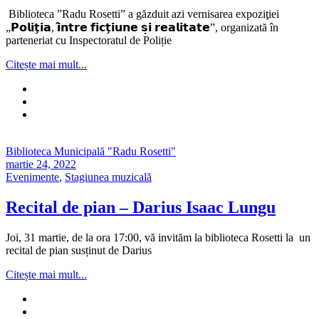
Biblioteca ”Radu Rosetti” a găzduit azi vernisarea expoziţiei
„𝗣𝗼𝗹𝗶𝘁̧𝗶𝗮, 𝗶̂𝗻𝘁𝗿𝗲 𝗳𝗶𝗰𝘁̧𝗶𝘂𝗻𝗲 𝘀̦𝗶 𝗿𝗲𝗮𝗹𝗶𝘁𝗮𝘁𝗲”, organizată în
parteneriat cu Inspectoratul de Poliție
Citește mai mult...
Biblioteca Municipală "Radu Rosetti"
martie 24, 2022
Evenimente
,
Stagiunea muzicală
Recital de pian – Darius Isaac Lungu
Joi, 31 martie, de la ora 17:00, vă invităm la biblioteca Rosetti la un
recital de pian susținut de Darius
Citește mai mult...