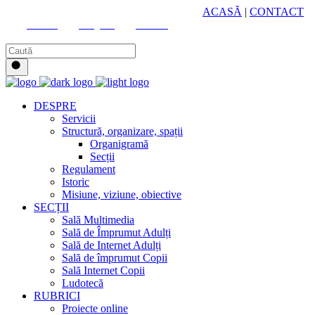
HUB CULTURAL ZONAL
ACASĂ
|
CONTACT
Youtube
Instagram
Facebook
DESPRE
Servicii
Structură, organizare, spații
Organigramă
Secții
Regulament
Istoric
Misiune, viziune, obiective
SECȚII
Sală Multimedia
Sală de Împrumut Adulți
Sală de Internet Adulți
Sală de împrumut Copii
Sală Internet Copii
Ludotecă
RUBRICI
Proiecte online