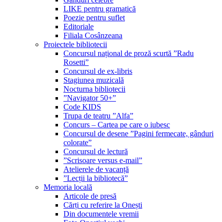
LIKE pentru gramatică
Poezie pentru suflet
Editoriale
Filiala Cosânzeana
Proiectele bibliotecii
Concursul național de proză scurtă ”Radu
Rosetti”
Concursul de ex-libris
Stagiunea muzicală
Nocturna bibliotecii
”Navigator 50+”
Code KIDS
Trupa de teatru ”Alfa”
Concurs – Cartea pe care o iubesc
Concursul de desene ”Pagini fermecate, gânduri
colorate”
Concursul de lectură
”Scrisoare versus e-mail”
Atelierele de vacanță
”Lecții la bibliotecă”
Memoria locală
Articole de presă
Cărți cu referire la Onești
Din documentele vremii