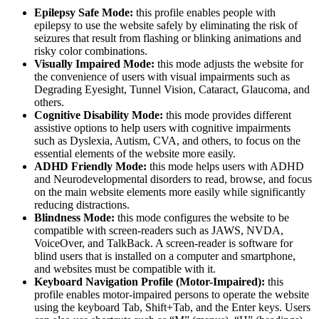
Epilepsy Safe Mode:
this profile enables people with
epilepsy to use the website safely by eliminating the risk of
seizures that result from flashing or blinking animations and
risky color combinations.
Visually Impaired Mode:
this mode adjusts the website for
the convenience of users with visual impairments such as
Degrading Eyesight, Tunnel Vision, Cataract, Glaucoma, and
others.
Cognitive Disability Mode:
this mode provides different
assistive options to help users with cognitive impairments
such as Dyslexia, Autism, CVA, and others, to focus on the
essential elements of the website more easily.
ADHD Friendly Mode:
this mode helps users with ADHD
and Neurodevelopmental disorders to read, browse, and focus
on the main website elements more easily while significantly
reducing distractions.
Blindness Mode:
this mode configures the website to be
compatible with screen-readers such as JAWS, NVDA,
VoiceOver, and TalkBack. A screen-reader is software for
blind users that is installed on a computer and smartphone,
and websites must be compatible with it.
Keyboard Navigation Profile (Motor-Impaired):
this
profile enables motor-impaired persons to operate the website
using the keyboard Tab, Shift+Tab, and the Enter keys. Users