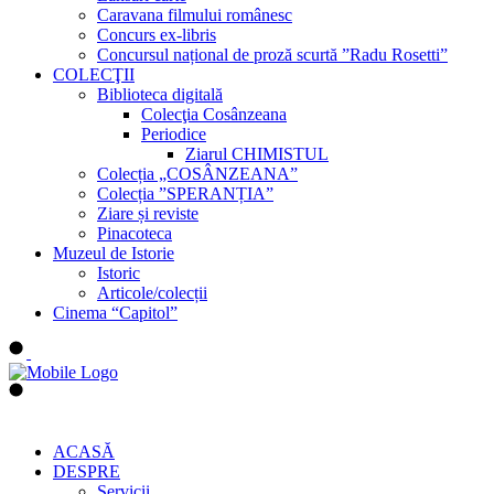
Caravana filmului românesc
Concurs ex-libris
Concursul național de proză scurtă ”Radu Rosetti”
COLECŢII
Biblioteca digitală
Colecţia Cosânzeana
Periodice
Ziarul CHIMISTUL
Colecția „COSÂNZEANA”
Colecția ”SPERANȚIA”
Ziare și reviste
Pinacoteca
Muzeul de Istorie
Istoric
Articole/colecții
Cinema “Capitol”
ACASĂ
DESPRE
Servicii