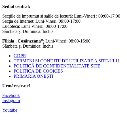
Sediul central:
Secțiile de împrumut și salile de lectură: Luni-Vineri : 09:00-17:00
Secția de Internet: Luni-Vineri: 09:00-17:00
Ludoteca: Luni-Vineri: 09:00-17:00
Sâmbăta și Duminica: Închis
Filiala „Cosânzeana”
: Luni-Vineri: 08:00-16:00
Sâmbăta și Duminica: Închis
GDPR
TERMENI ȘI CONDIȚII DE UTILIZARE A SITE-ULU
POLITICĂ DE CONFIDENȚIALITATE SITE
POLITICA DE COOKIES
PRIMĂRIA ONEȘTI
Urmărește-ne!
Facebook
Instagram
Youtube