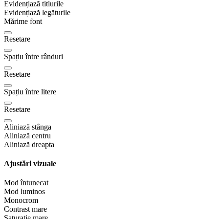
Evidențiază titlurile
Evidențiază legăturile
Mărime font
Resetare
Spațiu între rânduri
Resetare
Spațiu între litere
Resetare
Aliniază stânga
Aliniază centru
Aliniază dreapta
Ajustări vizuale
Mod întunecat
Mod luminos
Monocrom
Contrast mare
Saturație mare