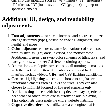
can also use shortcuts such as “M” (menus), “H” (headings),
“F” (forms), “B” (buttons), and “G” (graphics) to jump to
specific elements.
Additional UI, design, and readability
adjustments
Font adjustments –
users, can increase and decrease its size,
change its family (type), adjust the spacing, alignment, line
height, and more.
Color adjustments –
users can select various color contrast
profiles such as light, dark, inverted, and monochrome.
Additionally, users can swap color schemes of titles, texts, and
backgrounds, with over 7 different coloring options.
Animations –
epileptic users can stop all running animations
with the click of a button. Animations controlled by the
interface include videos, GIFs, and CSS flashing transitions.
Content highlighting –
users can choose to emphasize
important elements such as links and titles. They can also
choose to highlight focused or hovered elements only.
Audio muting –
users with hearing devices may experience
headaches or other issues due to automatic audio playing.
This option lets users mute the entire website instantly.
Cognitive disorders –
we utilize a search engine that is