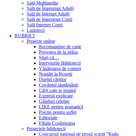
Sală Multimedia
Sală de Împrumut Adulți
Sală de Internet Adulți
Sală de împrumut Copii
Sală Internet Copii
Ludotecă
RUBRICI
Proiecte online
Recomandare de carte
Povestea de la prânz
Știați că…
Interviurile Bibliotecii
Vânătoarea de comori
Noutăți la Rosetti
Duelul cărților
Cuvântul săptămânii
Cărți care te inspiră
Expresii explicate
Gânduri celebre
LIKE pentru gramatică
Poezie pentru suflet
Editoriale
Filiala Cosânzeana
Proiectele bibliotecii
Concursul național de proză scurtă ”Radu