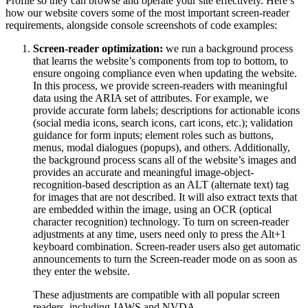
Profile so they can browse and operate your site effectively. Here’s
how our website covers some of the most important screen-reader
requirements, alongside console screenshots of code examples:
Screen-reader optimization:
we run a background process
that learns the website’s components from top to bottom, to
ensure ongoing compliance even when updating the website.
In this process, we provide screen-readers with meaningful
data using the ARIA set of attributes. For example, we
provide accurate form labels; descriptions for actionable icons
(social media icons, search icons, cart icons, etc.); validation
guidance for form inputs; element roles such as buttons,
menus, modal dialogues (popups), and others. Additionally,
the background process scans all of the website’s images and
provides an accurate and meaningful image-object-
recognition-based description as an ALT (alternate text) tag
for images that are not described. It will also extract texts that
are embedded within the image, using an OCR (optical
character recognition) technology. To turn on screen-reader
adjustments at any time, users need only to press the Alt+1
keyboard combination. Screen-reader users also get automatic
announcements to turn the Screen-reader mode on as soon as
they enter the website.
These adjustments are compatible with all popular screen
readers, including JAWS and NVDA.