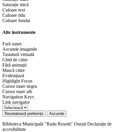
Saturație mică
Culoare text
Culoare titlu
Culoare fundal
Alte instrumente
Fară sunet
Ascunde imaginile
Tastatură virtuală
Ghid de citire
Fără animații
Mască citire
Evidențiază
Highlight Focus
Cursor mare negru
Cursor mare alb
Navigation Keys
Link navigator
Resetatează preferințe
Ascunde
Biblioteca Municipală "Radu Rosetti" Onești
Declarație de
accesibilitate