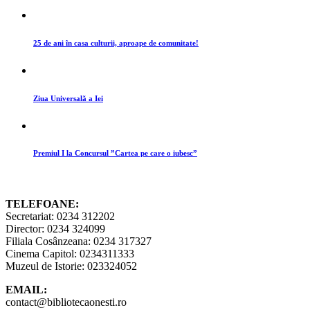
25 de ani în casa culturii, aproape de comunitate!
Ziua Universală a Iei
Premiul I la Concursul ”Cartea pe care o iubesc”
TELEFOANE:
Secretariat: 0234 312202
Director: 0234 324099
Filiala Cosânzeana: 0234 317327
Cinema Capitol: 0234311333
Muzeul de Istorie: 023324052
EMAIL:
contact@bibliotecaonesti.ro