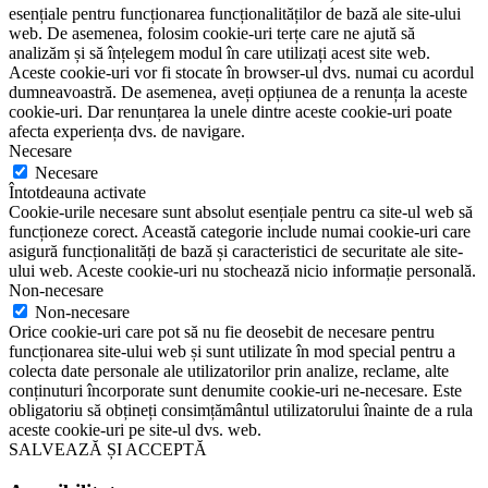
esențiale pentru funcționarea funcționalităților de bază ale site-ului
web. De asemenea, folosim cookie-uri terțe care ne ajută să
analizăm și să înțelegem modul în care utilizați acest site web.
Aceste cookie-uri vor fi stocate în browser-ul dvs. numai cu acordul
dumneavoastră. De asemenea, aveți opțiunea de a renunța la aceste
cookie-uri. Dar renunțarea la unele dintre aceste cookie-uri poate
afecta experiența dvs. de navigare.
Necesare
Necesare
Întotdeauna activate
Cookie-urile necesare sunt absolut esențiale pentru ca site-ul web să
funcționeze corect. Această categorie include numai cookie-uri care
asigură funcționalități de bază și caracteristici de securitate ale site-
ului web. Aceste cookie-uri nu stochează nicio informație personală.
Non-necesare
Non-necesare
Orice cookie-uri care pot să nu fie deosebit de necesare pentru
funcționarea site-ului web și sunt utilizate în mod special pentru a
colecta date personale ale utilizatorilor prin analize, reclame, alte
conținuturi încorporate sunt denumite cookie-uri ne-necesare. Este
obligatoriu să obțineți consimțământul utilizatorului înainte de a rula
aceste cookie-uri pe site-ul dvs. web.
SALVEAZĂ ȘI ACCEPTĂ