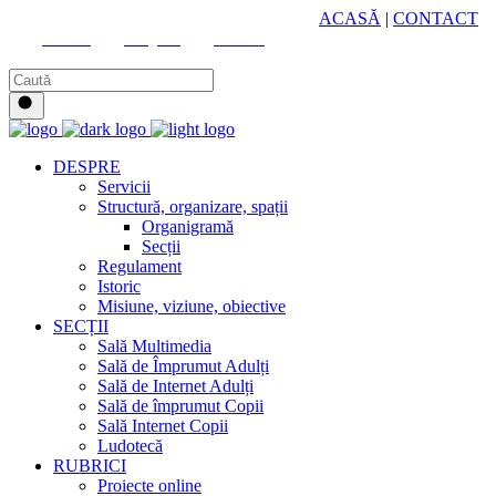
HUB CULTURAL ZONAL
ACASĂ
|
CONTACT
Youtube
Instagram
Facebook
DESPRE
Servicii
Structură, organizare, spații
Organigramă
Secții
Regulament
Istoric
Misiune, viziune, obiective
SECȚII
Sală Multimedia
Sală de Împrumut Adulți
Sală de Internet Adulți
Sală de împrumut Copii
Sală Internet Copii
Ludotecă
RUBRICI
Proiecte online