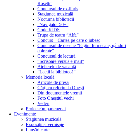
Rosetti”
Concursul de ex-libris
Stagiunea muzicală
Nocturna bibliotecii
”Navigator 50+”
Code KIDS
Trupa de teatru ”Alfa”
Concurs – Cartea pe care o iubesc
Concursul de desene ”Pagini fermecate, gânduri
colorate”
Concursul de lectură
”Scrisoare versus e-mail”
Atelierele de vacanță
”Lecții la bibliotecă”
Memoria locală
Articole de presă
Cărți cu referire la Onești
Din documentele vremii
Foto Oneștiul vechi
Vederi
Proiecte în parteneriat
Evenimente
Stagiunea muzicală
Expoziții și vernisaje
Lansări carte