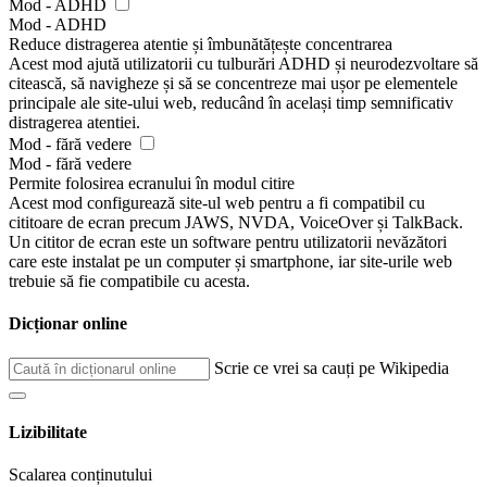
Mod - ADHD
Mod - ADHD
Reduce distragerea atentie și îmbunătățește concentrarea
Acest mod ajută utilizatorii cu tulburări ADHD și neurodezvoltare să
citească, să navigheze și să se concentreze mai ușor pe elementele
principale ale site-ului web, reducând în același timp semnificativ
distragerea atentiei.
Mod - fără vedere
Mod - fără vedere
Permite folosirea ecranului în modul citire
Acest mod configurează site-ul web pentru a fi compatibil cu
cititoare de ecran precum JAWS, NVDA, VoiceOver și TalkBack.
Un cititor de ecran este un software pentru utilizatorii nevăzători
care este instalat pe un computer și smartphone, iar site-urile web
trebuie să fie compatibile cu acesta.
Dicționar online
Scrie ce vrei sa cauți pe Wikipedia
Lizibilitate
Scalarea conținutului