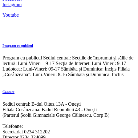
Instagram
Youtube
Program cu publicul
Program cu publicul Sediul central: Secțiile de împrumut și sălile de
lectură: Luni-Vineri – 9-17 Secția de Internet: Luni-Vineri: 9-17
Ludoteca: Luni-Vineri: 09-17 Sâmbăta și Duminica: Închis Filiala
„Cosânzeana”: Luni-Vineri: 8-16 Sâmbăta și Duminica: Închis
Contact
Sediul central: B-dul Oituz 13A - Onești
Filiala Cosânzeana: B-dul Republicii 43 - Onești
(Parterul Școlii Gimnaziale George Călinescu, Corp B)
Telefoane:
Secretariat 0234 312202
Director 0234 324099