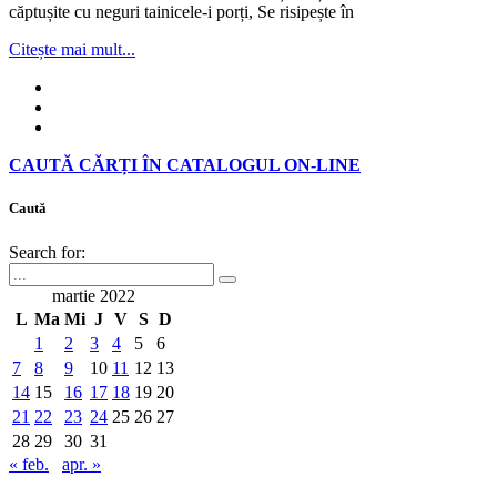
căptușite cu neguri tainicele-i porți, Se risipește în
Citește mai mult...
CAUTĂ CĂRȚI ÎN CATALOGUL ON-LINE
Caută
Search for:
martie 2022
L
Ma
Mi
J
V
S
D
1
2
3
4
5
6
7
8
9
10
11
12
13
14
15
16
17
18
19
20
21
22
23
24
25
26
27
28
29
30
31
« feb.
apr. »