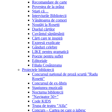
Recomandare de carte
Povestea de la prânz
Știați că…
Interviurile Bibliotecii
Vânătoarea de comori
Noutăți la Rosetti
Duelul cărților
Cuvântul săptămânii
Cărți care te inspiră
Expresii explicate
Gânduri celebre
LIKE pentru gramatică
Poezie pentru suflet
Editoriale
Filiala Cosânzeana
Proiectele bibliotecii
Concursul național de proză scurtă ”Radu
Rosetti”
Concursul de ex-libris
Stagiunea muzicală
Nocturna bibliotecii
”Navigator 50+”
Code KIDS
Trupa de teatru ”Alfa”
Concurs – Cartea pe care o iubesc