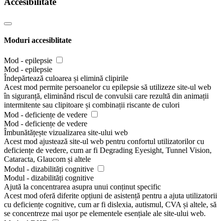
Accesibilitate
Moduri accesiblitate
Mod - epilepsie
Mod - epilepsie
Îndepărtează culoarea și elimină clipirile
Acest mod permite persoanelor cu epilepsie să utilizeze site-ul web
în siguranță, eliminând riscul de convulsii care rezultă din animații
intermitente sau clipitoare și combinații riscante de culori
Mod - deficiențe de vedere
Mod - deficiențe de vedere
Îmbunătățește vizualizarea site-ului web
Acest mod ajustează site-ul web pentru confortul utilizatorilor cu
deficiențe de vedere, cum ar fi Degrading Eyesight, Tunnel Vision,
Cataracta, Glaucom și altele
Modul - dizabilități cognitive
Modul - dizabilități cognitive
Ajută la concentrarea asupra unui conținut specific
Acest mod oferă diferite opțiuni de asistență pentru a ajuta utilizatorii
cu deficiențe cognitive, cum ar fi dislexia, autismul, CVA și altele, să
se concentreze mai ușor pe elementele esențiale ale site-ului web.