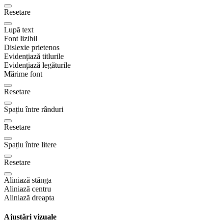
Resetare
Lupă text
Font lizibil
Dislexie prietenos
Evidențiază titlurile
Evidențiază legăturile
Mărime font
Resetare
Spațiu între rânduri
Resetare
Spațiu între litere
Resetare
Aliniază stânga
Aliniază centru
Aliniază dreapta
Ajustări vizuale