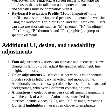
VoiceOver, and TalkBack. A screen-reader is software for
blind users that is installed on a computer and smartphone,
and websites must be compatible with it.
Keyboard Navigation Profile (Motor-Impaired):
this
profile enables motor-impaired persons to operate the website
using the keyboard Tab, Shift+Tab, and the Enter keys. Users
can also use shortcuts such as “M” (menus), “H” (headings),
“F” (forms), “B” (buttons), and “G” (graphics) to jump to
specific elements.
Additional UI, design, and readability
adjustments
Font adjustments –
users, can increase and decrease its size,
change its family (type), adjust the spacing, alignment, line
height, and more.
Color adjustments –
users can select various color contrast
profiles such as light, dark, inverted, and monochrome.
Additionally, users can swap color schemes of titles, texts, and
backgrounds, with over 7 different coloring options.
Animations –
epileptic users can stop all running animations
with the click of a button. Animations controlled by the
interface include videos, GIFs, and CSS flashing transitions.
Content highlighting –
users can choose to emphasize