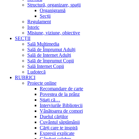
Structură, organizare, spații
Organigramă
Secții
Regulament
Istoric
Misiune, viziune, obiective
SECȚII
Sală Multimedia
Sală de Împrumut Adulți
Sală de Internet Adulți
Sală de împrumut Copii
Sală Internet Copii
Ludotecă
RUBRICI
Proiecte online
Recomandare de carte
Povestea de la prânz
Știați că…
Interviurile Bibliotecii
Vânătoarea de comori
Duelul cărților
Cuvântul săptămânii
Cărți care te inspiră
Expresii explicate
Gânduri celebre