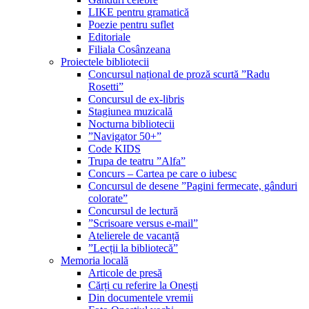
LIKE pentru gramatică
Poezie pentru suflet
Editoriale
Filiala Cosânzeana
Proiectele bibliotecii
Concursul național de proză scurtă ”Radu
Rosetti”
Concursul de ex-libris
Stagiunea muzicală
Nocturna bibliotecii
”Navigator 50+”
Code KIDS
Trupa de teatru ”Alfa”
Concurs – Cartea pe care o iubesc
Concursul de desene ”Pagini fermecate, gânduri
colorate”
Concursul de lectură
”Scrisoare versus e-mail”
Atelierele de vacanță
”Lecții la bibliotecă”
Memoria locală
Articole de presă
Cărți cu referire la Onești
Din documentele vremii