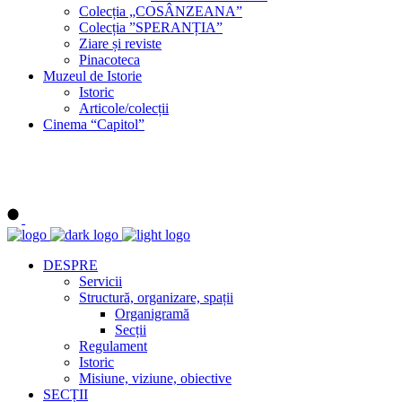
Colecția „COSÂNZEANA”
Colecția ”SPERANȚIA”
Ziare și reviste
Pinacoteca
Muzeul de Istorie
Istoric
Articole/colecții
Cinema “Capitol”
DESPRE
Servicii
Structură, organizare, spații
Organigramă
Secții
Regulament
Istoric
Misiune, viziune, obiective
SECȚII