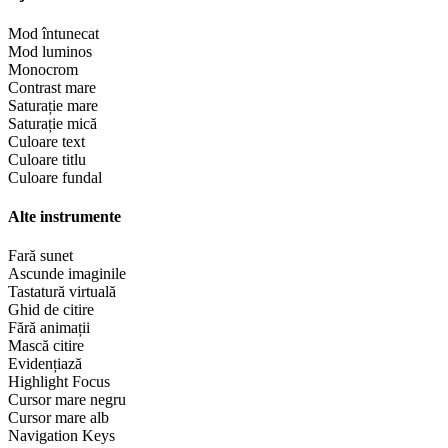
Mod întunecat
Mod luminos
Monocrom
Contrast mare
Saturație mare
Saturație mică
Culoare text
Culoare titlu
Culoare fundal
Alte instrumente
Fară sunet
Ascunde imaginile
Tastatură virtuală
Ghid de citire
Fără animații
Mască citire
Evidențiază
Highlight Focus
Cursor mare negru
Cursor mare alb
Navigation Keys