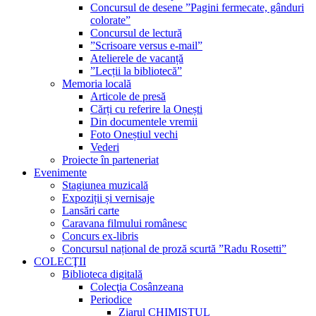
Concursul de desene ”Pagini fermecate, gânduri
colorate”
Concursul de lectură
”Scrisoare versus e-mail”
Atelierele de vacanță
”Lecții la bibliotecă”
Memoria locală
Articole de presă
Cărți cu referire la Onești
Din documentele vremii
Foto Oneștiul vechi
Vederi
Proiecte în parteneriat
Evenimente
Stagiunea muzicală
Expoziții și vernisaje
Lansări carte
Caravana filmului românesc
Concurs ex-libris
Concursul național de proză scurtă ”Radu Rosetti”
COLECŢII
Biblioteca digitală
Colecţia Cosânzeana
Periodice
Ziarul CHIMISTUL