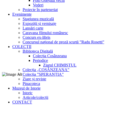
Foto Oneștiul vechi
Vederi
Proiecte în parteneriat
Evenimente
Stagiunea muzicală
Expoziții și vernisaje
Lansări carte
Caravana filmului românesc
Concurs ex-libris
Concursul național de proză scurtă ”Radu Rosetti”
COLECŢII
Biblioteca Digitală
Colecţia Cosânzeana
Periodice
Ziarul CHIMISTUL
Colecția „COSÂNZEANA”
Colecția ”SPERANȚIA”
Ziare și reviste
Pinacoteca
Muzeul de Istorie
Istoric
Articole/colecții
CONTACT