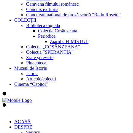
Caravana filmului românesc
Concurs ex-libris
Concursul național de proză scurtă ”Radu Rosetti”
COLECŢII
Biblioteca digitală
Colecţia Cosânzeana
Periodice
Ziarul CHIMISTUL
Colecția „COSÂNZEANA”
Colecția ”SPERANȚIA”
Ziare și reviste
Pinacoteca
Muzeul de Istorie
Istoric
Articole/colecții
Cinema “Capitol”
ACASĂ
DESPRE
Servicii