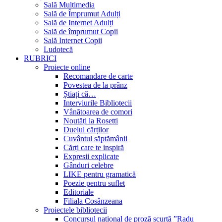
Sală Multimedia
Sală de Împrumut Adulți
Sală de Internet Adulți
Sală de împrumut Copii
Sală Internet Copii
Ludotecă
RUBRICI
Proiecte online
Recomandare de carte
Povestea de la prânz
Știați că…
Interviurile Bibliotecii
Vânătoarea de comori
Noutăți la Rosetti
Duelul cărților
Cuvântul săptămânii
Cărți care te inspiră
Expresii explicate
Gânduri celebre
LIKE pentru gramatică
Poezie pentru suflet
Editoriale
Filiala Cosânzeana
Proiectele bibliotecii
Concursul național de proză scurtă ”Radu