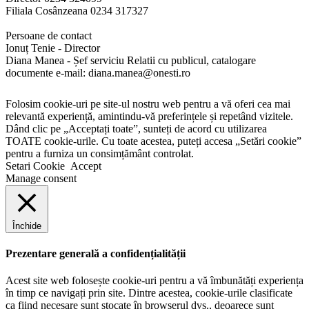
Filiala Cosânzeana 0234 317327
Persoane de contact
Ionuț Tenie - Director
Diana Manea - Șef serviciu Relatii cu publicul, catalogare
documente e-mail: diana.manea@onesti.ro
Folosim cookie-uri pe site-ul nostru web pentru a vă oferi cea mai
relevantă experiență, amintindu-vă preferințele și repetând vizitele.
Dând clic pe „Acceptați toate”, sunteți de acord cu utilizarea
TOATE cookie-urile. Cu toate acestea, puteți accesa „Setări cookie”
pentru a furniza un consimțământ controlat.
Setari Cookie
Accept
Manage consent
Închide
Prezentare generală a confidențialității
Acest site web folosește cookie-uri pentru a vă îmbunătăți experiența
în timp ce navigați prin site. Dintre acestea, cookie-urile clasificate
ca fiind necesare sunt stocate în browserul dvs., deoarece sunt