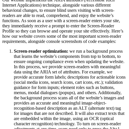
Internet Applications) technique, alongside various different
behavioral changes, to ensure blind users visiting with screen-
readers are able to read, comprehend, and enjoy the website’s
functions. As soon as a user with a screen-reader enters your site,
they immediately receive a prompt to enter the Screen-Reader
Profile so they can browse and operate your site effectively. Here’s
how our website covers some of the most important screen-reader
requirements, alongside console screenshots of code examples:
Screen-reader optimization:
we run a background process
that learns the website’s components from top to bottom, to
ensure ongoing compliance even when updating the website.
In this process, we provide screen-readers with meaningful
data using the ARIA set of attributes. For example, we
provide accurate form labels; descriptions for actionable icons
(social media icons, search icons, cart icons, etc.); validation
guidance for form inputs; element roles such as buttons,
menus, modal dialogues (popups), and others. Additionally,
the background process scans all of the website’s images and
provides an accurate and meaningful image-object-
recognition-based description as an ALT (alternate text) tag
for images that are not described. It will also extract texts that
are embedded within the image, using an OCR (optical
character recognition) technology. To turn on screen-reader
adjustments at any time, users need only to press the Alt+1