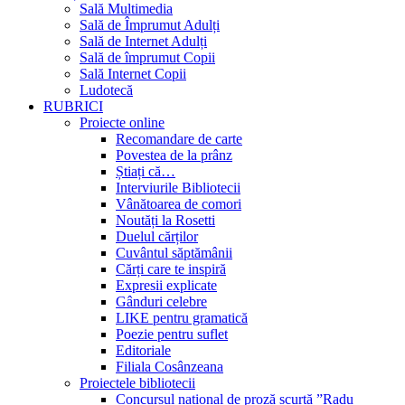
Sală Multimedia
Sală de Împrumut Adulți
Sală de Internet Adulți
Sală de împrumut Copii
Sală Internet Copii
Ludotecă
RUBRICI
Proiecte online
Recomandare de carte
Povestea de la prânz
Știați că…
Interviurile Bibliotecii
Vânătoarea de comori
Noutăți la Rosetti
Duelul cărților
Cuvântul săptămânii
Cărți care te inspiră
Expresii explicate
Gânduri celebre
LIKE pentru gramatică
Poezie pentru suflet
Editoriale
Filiala Cosânzeana
Proiectele bibliotecii
Concursul național de proză scurtă ”Radu