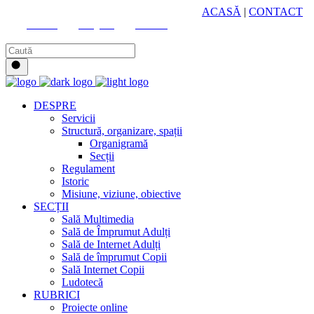
HUB CULTURAL ZONAL
ACASĂ
|
CONTACT
Youtube
Instagram
Facebook
DESPRE
Servicii
Structură, organizare, spații
Organigramă
Secții
Regulament
Istoric
Misiune, viziune, obiective
SECȚII
Sală Multimedia
Sală de Împrumut Adulți
Sală de Internet Adulți
Sală de împrumut Copii
Sală Internet Copii
Ludotecă
RUBRICI
Proiecte online