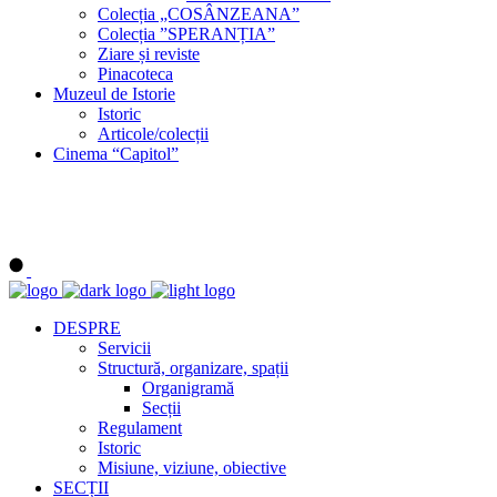
Colecția „COSÂNZEANA”
Colecția ”SPERANȚIA”
Ziare și reviste
Pinacoteca
Muzeul de Istorie
Istoric
Articole/colecții
Cinema “Capitol”
DESPRE
Servicii
Structură, organizare, spații
Organigramă
Secții
Regulament
Istoric
Misiune, viziune, obiective
SECȚII