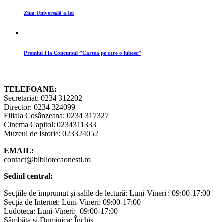
Ziua Universală a Iei
Premiul I la Concursul ”Cartea pe care o iubesc”
TELEFOANE:
Secretariat: 0234 312202
Director: 0234 324099
Filiala Cosânzeana: 0234 317327
Cinema Capitol: 0234311333
Muzeul de Istorie: 023324052
EMAIL:
contact@bibliotecaonesti.ro
Sediul central:
Secțiile de împrumut și salile de lectură: Luni-Vineri : 09:00-17:00
Secția de Internet: Luni-Vineri: 09:00-17:00
Ludoteca: Luni-Vineri: 09:00-17:00
Sâmbăta și Duminica: Închis