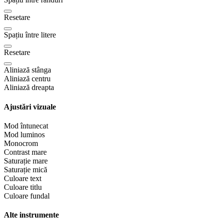
Resetare
Spațiu între litere
Resetare
Aliniază stânga
Aliniază centru
Aliniază dreapta
Ajustări vizuale
Mod întunecat
Mod luminos
Monocrom
Contrast mare
Saturație mare
Saturație mică
Culoare text
Culoare titlu
Culoare fundal
Alte instrumente