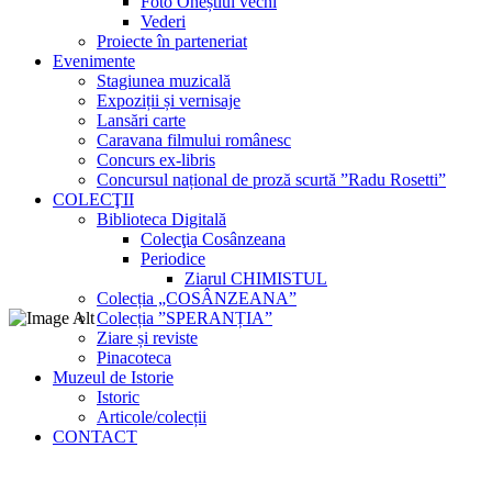
Foto Oneștiul vechi
Vederi
Proiecte în parteneriat
Evenimente
Stagiunea muzicală
Expoziții și vernisaje
Lansări carte
Caravana filmului românesc
Concurs ex-libris
Concursul național de proză scurtă ”Radu Rosetti”
COLECŢII
Biblioteca Digitală
Colecţia Cosânzeana
Periodice
Ziarul CHIMISTUL
Colecția „COSÂNZEANA”
Colecția ”SPERANȚIA”
Ziare și reviste
Pinacoteca
Muzeul de Istorie
Istoric
Articole/colecții
CONTACT