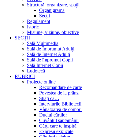
Structură, organizare, spații
Organigramă
Secții
Regulament
Istoric
Misiune, viziune, obiective
SECȚII
Sală Multimedia
Sală de Împrumut Adulți
Sală de Internet Adulți
Sală de împrumut Copii
Sală Internet Copii
Ludotecă
RUBRICI
Proiecte online
Recomandare de carte
Povestea de la prânz
Știați că…
Interviurile Bibliotecii
Vânătoarea de comori
Duelul cărților
Cuvântul săptămânii
Cărți care te inspiră
Expresii explicate
Gânduri celebre