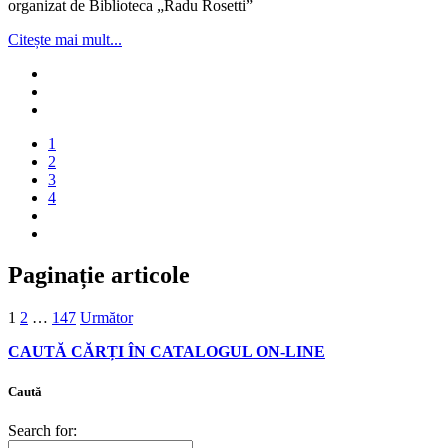
organizat de Biblioteca „Radu Rosetti”
Citește mai mult...
1
2
3
4
Paginație articole
1
2
…
147
Următor
CAUTĂ CĂRȚI ÎN CATALOGUL ON-LINE
Caută
Search for: