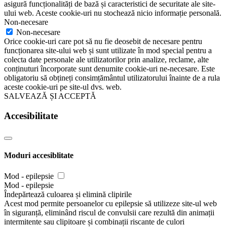
asigură funcționalități de bază și caracteristici de securitate ale site-
ului web. Aceste cookie-uri nu stochează nicio informație personală.
Non-necesare
Non-necesare
Orice cookie-uri care pot să nu fie deosebit de necesare pentru
funcționarea site-ului web și sunt utilizate în mod special pentru a
colecta date personale ale utilizatorilor prin analize, reclame, alte
conținuturi încorporate sunt denumite cookie-uri ne-necesare. Este
obligatoriu să obțineți consimțământul utilizatorului înainte de a rula
aceste cookie-uri pe site-ul dvs. web.
SALVEAZĂ ȘI ACCEPTĂ
Accesibilitate
Moduri accesiblitate
Mod - epilepsie
Mod - epilepsie
Îndepărtează culoarea și elimină clipirile
Acest mod permite persoanelor cu epilepsie să utilizeze site-ul web
în siguranță, eliminând riscul de convulsii care rezultă din animații
intermitente sau clipitoare și combinații riscante de culori