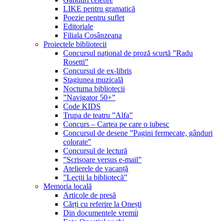
LIKE pentru gramatică
Poezie pentru suflet
Editoriale
Filiala Cosânzeana
Proiectele bibliotecii
Concursul național de proză scurtă ”Radu
Rosetti”
Concursul de ex-libris
Stagiunea muzicală
Nocturna bibliotecii
”Navigator 50+”
Code KIDS
Trupa de teatru ”Alfa”
Concurs – Cartea pe care o iubesc
Concursul de desene ”Pagini fermecate, gânduri
colorate”
Concursul de lectură
”Scrisoare versus e-mail”
Atelierele de vacanță
”Lecții la bibliotecă”
Memoria locală
Articole de presă
Cărți cu referire la Onești
Din documentele vremii