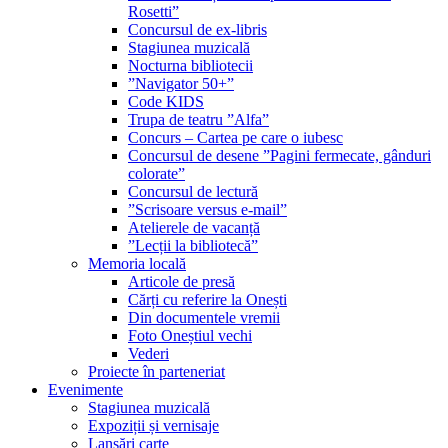
Rosetti”
Concursul de ex-libris
Stagiunea muzicală
Nocturna bibliotecii
”Navigator 50+”
Code KIDS
Trupa de teatru ”Alfa”
Concurs – Cartea pe care o iubesc
Concursul de desene ”Pagini fermecate, gânduri
colorate”
Concursul de lectură
”Scrisoare versus e-mail”
Atelierele de vacanță
”Lecții la bibliotecă”
Memoria locală
Articole de presă
Cărți cu referire la Onești
Din documentele vremii
Foto Oneștiul vechi
Vederi
Proiecte în parteneriat
Evenimente
Stagiunea muzicală
Expoziții și vernisaje
Lansări carte