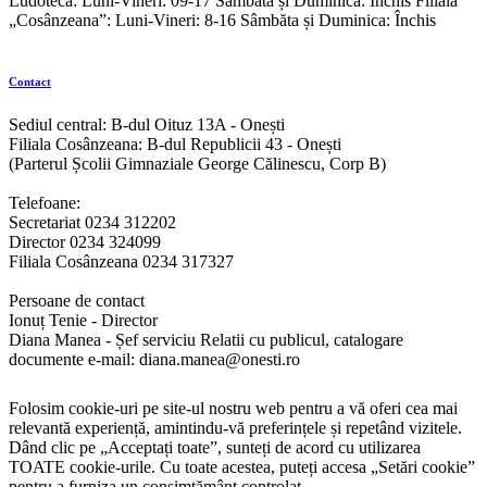
Ludoteca: Luni-Vineri: 09-17 Sâmbăta și Duminica: Închis Filiala
„Cosânzeana”: Luni-Vineri: 8-16 Sâmbăta și Duminica: Închis
Contact
Sediul central: B-dul Oituz 13A - Onești
Filiala Cosânzeana: B-dul Republicii 43 - Onești
(Parterul Școlii Gimnaziale George Călinescu, Corp B)
Telefoane:
Secretariat 0234 312202
Director 0234 324099
Filiala Cosânzeana 0234 317327
Persoane de contact
Ionuț Tenie - Director
Diana Manea - Șef serviciu Relatii cu publicul, catalogare
documente e-mail: diana.manea@onesti.ro
Folosim cookie-uri pe site-ul nostru web pentru a vă oferi cea mai
relevantă experiență, amintindu-vă preferințele și repetând vizitele.
Dând clic pe „Acceptați toate”, sunteți de acord cu utilizarea
TOATE cookie-urile. Cu toate acestea, puteți accesa „Setări cookie”
pentru a furniza un consimțământ controlat.