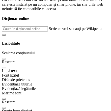
care este instalat pe un computer și smartphone, iar site-urile web
trebuie să fie compatibile cu acesta.
Dicționar online
Scrie ce vrei sa cauți pe Wikipedia
Lizibilitate
Scalarea conținutului
Resetare
Lupă text
Font lizibil
Dislexie prietenos
Evidențiază titlurile
Evidențiază legăturile
Mărime font
Resetare
Spațiu între rânduri