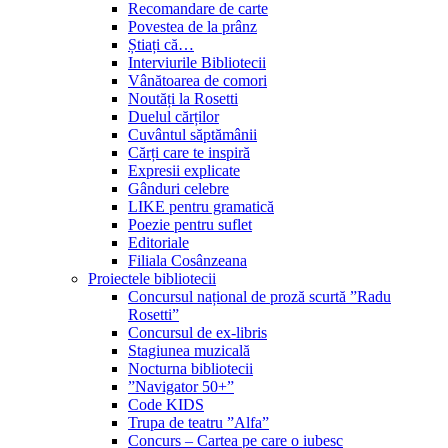
Recomandare de carte
Povestea de la prânz
Știați că…
Interviurile Bibliotecii
Vânătoarea de comori
Noutăți la Rosetti
Duelul cărților
Cuvântul săptămânii
Cărți care te inspiră
Expresii explicate
Gânduri celebre
LIKE pentru gramatică
Poezie pentru suflet
Editoriale
Filiala Cosânzeana
Proiectele bibliotecii
Concursul național de proză scurtă ”Radu
Rosetti”
Concursul de ex-libris
Stagiunea muzicală
Nocturna bibliotecii
”Navigator 50+”
Code KIDS
Trupa de teatru ”Alfa”
Concurs – Cartea pe care o iubesc