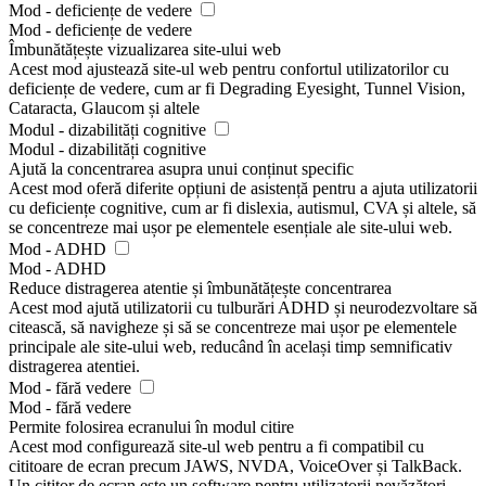
Mod - deficiențe de vedere
Mod - deficiențe de vedere
Îmbunătățește vizualizarea site-ului web
Acest mod ajustează site-ul web pentru confortul utilizatorilor cu
deficiențe de vedere, cum ar fi Degrading Eyesight, Tunnel Vision,
Cataracta, Glaucom și altele
Modul - dizabilități cognitive
Modul - dizabilități cognitive
Ajută la concentrarea asupra unui conținut specific
Acest mod oferă diferite opțiuni de asistență pentru a ajuta utilizatorii
cu deficiențe cognitive, cum ar fi dislexia, autismul, CVA și altele, să
se concentreze mai ușor pe elementele esențiale ale site-ului web.
Mod - ADHD
Mod - ADHD
Reduce distragerea atentie și îmbunătățește concentrarea
Acest mod ajută utilizatorii cu tulburări ADHD și neurodezvoltare să
citească, să navigheze și să se concentreze mai ușor pe elementele
principale ale site-ului web, reducând în același timp semnificativ
distragerea atentiei.
Mod - fără vedere
Mod - fără vedere
Permite folosirea ecranului în modul citire
Acest mod configurează site-ul web pentru a fi compatibil cu
cititoare de ecran precum JAWS, NVDA, VoiceOver și TalkBack.
Un cititor de ecran este un software pentru utilizatorii nevăzători