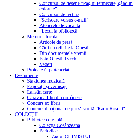
Concursul de desene ”Pagini fermecate, gânduri
colorate”
Concursul de lectură
”Scrisoare versus e-mail”
Atelierele de vacanță
”Lecții la bibliotecă”
Memoria locală
Articole de presă
Cărți cu referire la Onești
Din documentele vremii
Foto Oneștiul vechi
Vederi
Proiecte în parteneriat
Evenimente
Stagiunea muzicală
Expoziții și vernisaje
Lansări carte
Caravana filmului românesc
Concurs ex-libris
Concursul național de proză scurtă ”Radu Rosetti”
COLECŢII
Biblioteca digitală
Colecţia Cosânzeana
Periodice
Ziarul CHIMISTUL