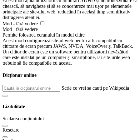
Acest mod ajută utilizatorii cu tulburări ADHD și neurodezvoltare să
citească, să navigheze și să se concentreze mai ușor pe elementele
principale ale site-ului web, reducând în același timp semnificativ
distragerea atentiei.
Mod - fără vedere
Mod - fără vedere
Permite folosirea ecranului în modul citire
Acest mod configurează site-ul web pentru a fi compatibil cu
cititoare de ecran precum JAWS, NVDA, VoiceOver și TalkBack.
Un cititor de ecran este un software pentru utilizatorii nevăzători
care este instalat pe un computer și smartphone, iar site-urile web
trebuie să fie compatibile cu acesta.
Dicționar online
Scrie ce vrei sa cauți pe Wikipedia
Lizibilitate
Scalarea conținutului
Resetare