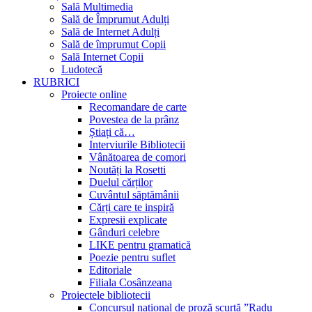
Sală Multimedia
Sală de Împrumut Adulți
Sală de Internet Adulți
Sală de împrumut Copii
Sală Internet Copii
Ludotecă
RUBRICI
Proiecte online
Recomandare de carte
Povestea de la prânz
Știați că…
Interviurile Bibliotecii
Vânătoarea de comori
Noutăți la Rosetti
Duelul cărților
Cuvântul săptămânii
Cărți care te inspiră
Expresii explicate
Gânduri celebre
LIKE pentru gramatică
Poezie pentru suflet
Editoriale
Filiala Cosânzeana
Proiectele bibliotecii
Concursul național de proză scurtă ”Radu