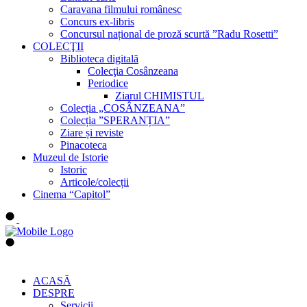
Caravana filmului românesc
Concurs ex-libris
Concursul național de proză scurtă ”Radu Rosetti”
COLECŢII
Biblioteca digitală
Colecţia Cosânzeana
Periodice
Ziarul CHIMISTUL
Colecția „COSÂNZEANA”
Colecția ”SPERANȚIA”
Ziare și reviste
Pinacoteca
Muzeul de Istorie
Istoric
Articole/colecții
Cinema “Capitol”
ACASĂ
DESPRE
Servicii