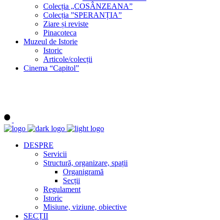
Colecția „COSÂNZEANA”
Colecția ”SPERANȚIA”
Ziare și reviste
Pinacoteca
Muzeul de Istorie
Istoric
Articole/colecții
Cinema “Capitol”
DESPRE
Servicii
Structură, organizare, spații
Organigramă
Secții
Regulament
Istoric
Misiune, viziune, obiective
SECȚII