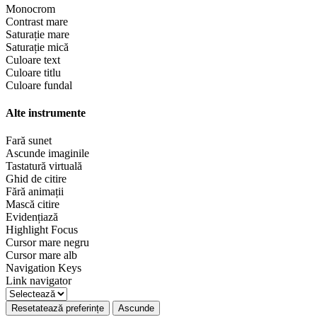
Monocrom
Contrast mare
Saturație mare
Saturație mică
Culoare text
Culoare titlu
Culoare fundal
Alte instrumente
Fară sunet
Ascunde imaginile
Tastatură virtuală
Ghid de citire
Fără animații
Mască citire
Evidențiază
Highlight Focus
Cursor mare negru
Cursor mare alb
Navigation Keys
Link navigator
Resetatează preferințe
Ascunde