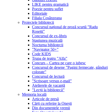
LIKE pentru gramatică
Poezie pentru suflet
Editoriale
Filiala Cosânzeana
Proiectele bibliotecii
Concursul național de proză scurtă ”Radu
Rosetti”
Concursul de ex-libris
Stagiunea muzicală
Nocturna bibliotecii
”Navigator 50+”
Code KIDS
Trupa de teatru ”Alfa”
Concurs – Cartea pe care o iubesc
Concursul de desene ”Pagini fermecate, gânduri
colorate”
Concursul de lectură
”Scrisoare versus e-mail”
Atelierele de vacanță
”Lecții la bibliotecă”
Memoria locală
Articole de presă
Cărți cu referire la Onești
Din documentele vremii