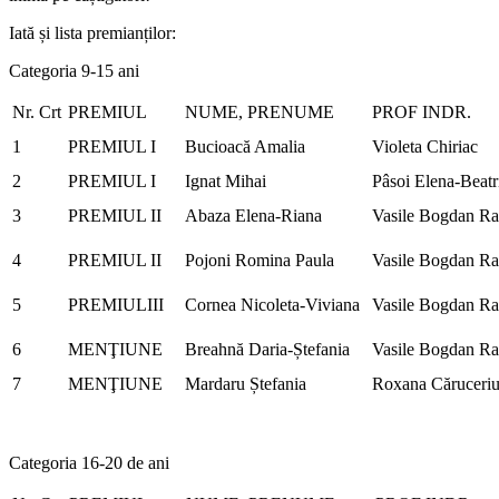
Iată și lista premianților:
Categoria 9-15 ani
Nr. Crt
PREMIUL
NUME, PRENUME
PROF INDR.
1
PREMIUL I
Bucioacă Amalia
Violeta Chiriac
2
PREMIUL I
Ignat Mihai
Pâsoi Elena-Beatr
3
PREMIUL II
Abaza Elena-Riana
Vasile Bogdan R
4
PREMIUL II
Pojoni Romina Paula
Vasile Bogdan R
5
PREMIULIII
Cornea Nicoleta-Viviana
Vasile Bogdan R
6
MENŢIUNE
Breahnă Daria-Ștefania
Vasile Bogdan R
7
MENŢIUNE
Mardaru Ștefania
Roxana Căruceri
Categoria 16-20 de ani