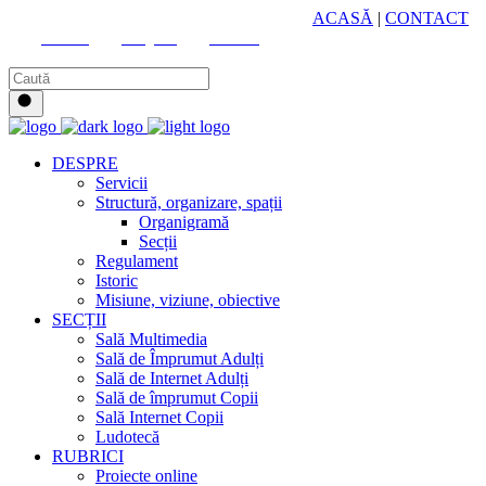
HUB CULTURAL ZONAL
ACASĂ
|
CONTACT
Youtube
Instagram
Facebook
DESPRE
Servicii
Structură, organizare, spații
Organigramă
Secții
Regulament
Istoric
Misiune, viziune, obiective
SECȚII
Sală Multimedia
Sală de Împrumut Adulți
Sală de Internet Adulți
Sală de împrumut Copii
Sală Internet Copii
Ludotecă
RUBRICI
Proiecte online