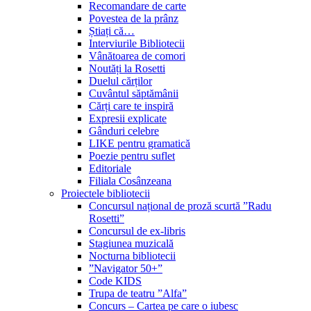
Recomandare de carte
Povestea de la prânz
Știați că…
Interviurile Bibliotecii
Vânătoarea de comori
Noutăți la Rosetti
Duelul cărților
Cuvântul săptămânii
Cărți care te inspiră
Expresii explicate
Gânduri celebre
LIKE pentru gramatică
Poezie pentru suflet
Editoriale
Filiala Cosânzeana
Proiectele bibliotecii
Concursul național de proză scurtă ”Radu
Rosetti”
Concursul de ex-libris
Stagiunea muzicală
Nocturna bibliotecii
”Navigator 50+”
Code KIDS
Trupa de teatru ”Alfa”
Concurs – Cartea pe care o iubesc