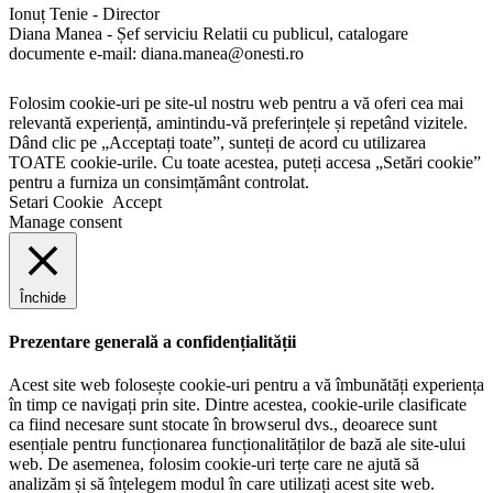
Ionuț Tenie - Director
Diana Manea - Șef serviciu Relatii cu publicul, catalogare
documente e-mail: diana.manea@onesti.ro
Folosim cookie-uri pe site-ul nostru web pentru a vă oferi cea mai
relevantă experiență, amintindu-vă preferințele și repetând vizitele.
Dând clic pe „Acceptați toate”, sunteți de acord cu utilizarea
TOATE cookie-urile. Cu toate acestea, puteți accesa „Setări cookie”
pentru a furniza un consimțământ controlat.
Setari Cookie
Accept
Manage consent
Închide
Prezentare generală a confidențialității
Acest site web folosește cookie-uri pentru a vă îmbunătăți experiența
în timp ce navigați prin site. Dintre acestea, cookie-urile clasificate
ca fiind necesare sunt stocate în browserul dvs., deoarece sunt
esențiale pentru funcționarea funcționalităților de bază ale site-ului
web. De asemenea, folosim cookie-uri terțe care ne ajută să
analizăm și să înțelegem modul în care utilizați acest site web.