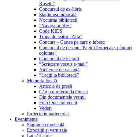
Rosetti”
Concursul de ex-libris
Stagiunea muzicală
Nocturna bibliotecii
”Navigator 50+”
Code KIDS
Trupa de teatru ”Alfa”
Concurs – Cartea pe care o iubesc
Concursul de desene ”Pagini fermecate, gânduri
colorate”
Concursul de lectură
”Scrisoare versus e-mail”
Atelierele de vacanță
”Lecții la bibliotecă”
Memoria locală
Articole de presă
Cărți cu referire la Onești
Din documentele vremii
Foto Oneștiul vechi
Vederi
Proiecte în parteneriat
Evenimente
Stagiunea muzicală
Expoziții și vernisaje
Lansări carte