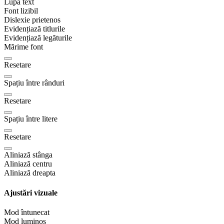
Lupă text
Font lizibil
Dislexie prietenos
Evidențiază titlurile
Evidențiază legăturile
Mărime font
Resetare
Spațiu între rânduri
Resetare
Spațiu între litere
Resetare
Aliniază stânga
Aliniază centru
Aliniază dreapta
Ajustări vizuale
Mod întunecat
Mod luminos