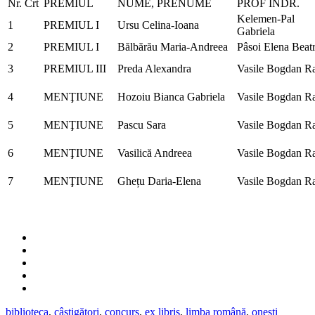
Nr. Crt
PREMIUL
NUME, PRENUME
PROF INDR.
Kelemen-Pal
1
PREMIUL I
Ursu Celina-Ioana
Gabriela
2
PREMIUL I
Bălbărău Maria-Andreea
Pâsoi Elena Beatr
3
PREMIUL III
Preda Alexandra
Vasile Bogdan R
4
MENŢIUNE
Hozoiu Bianca Gabriela
Vasile Bogdan R
5
MENŢIUNE
Pascu Sara
Vasile Bogdan R
6
MENŢIUNE
Vasilică Andreea
Vasile Bogdan R
7
MENŢIUNE
Ghețu Daria-Elena
Vasile Bogdan R
biblioteca
,
câștigători
,
concurs
,
ex libris
,
limba română
,
onesti