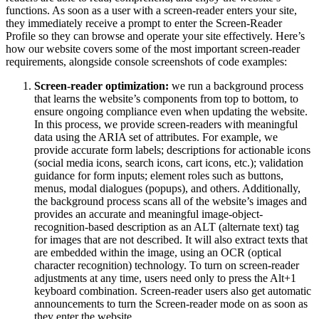
functions. As soon as a user with a screen-reader enters your site,
they immediately receive a prompt to enter the Screen-Reader
Profile so they can browse and operate your site effectively. Here’s
how our website covers some of the most important screen-reader
requirements, alongside console screenshots of code examples:
Screen-reader optimization:
we run a background process
that learns the website’s components from top to bottom, to
ensure ongoing compliance even when updating the website.
In this process, we provide screen-readers with meaningful
data using the ARIA set of attributes. For example, we
provide accurate form labels; descriptions for actionable icons
(social media icons, search icons, cart icons, etc.); validation
guidance for form inputs; element roles such as buttons,
menus, modal dialogues (popups), and others. Additionally,
the background process scans all of the website’s images and
provides an accurate and meaningful image-object-
recognition-based description as an ALT (alternate text) tag
for images that are not described. It will also extract texts that
are embedded within the image, using an OCR (optical
character recognition) technology. To turn on screen-reader
adjustments at any time, users need only to press the Alt+1
keyboard combination. Screen-reader users also get automatic
announcements to turn the Screen-reader mode on as soon as
they enter the website.