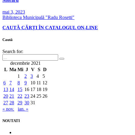
Moraru
mai 3, 2023
Biblioteca Municipală "Radu Rosetti"
CAUTĂ CĂRȚI ÎN CATALOGUL ON-LINE
Caută
Search for:
decembrie 2021
L
Ma
Mi
J
V
S
D
1
2
3
4
5
6
7
8
9
10
11
12
13
14
15
16
17
18
19
20
21
22
23
24
25
26
27
28
29
30
31
« nov.
ian. »
NOUTATI