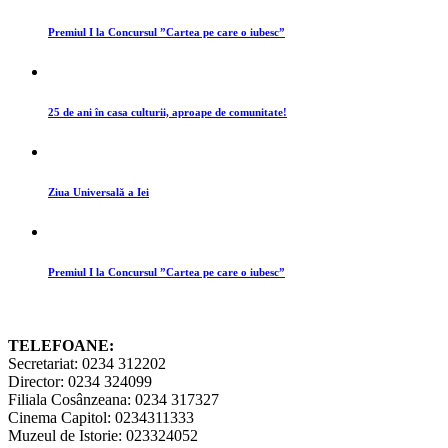
Premiul I la Concursul ”Cartea pe care o iubesc”
25 de ani în casa culturii, aproape de comunitate!
Ziua Universală a Iei
Premiul I la Concursul ”Cartea pe care o iubesc”
TELEFOANE:
Secretariat: 0234 312202
Director: 0234 324099
Filiala Cosânzeana: 0234 317327
Cinema Capitol: 0234311333
Muzeul de Istorie: 023324052