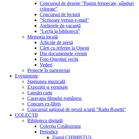
Concursul de desene ”Pagini fermecate, gânduri
colorate”
Concursul de lectură
”Scrisoare versus e-mail”
Atelierele de vacanță
”Lecții la bibliotecă”
Memoria locală
Articole de presă
Cărți cu referire la Onești
Din documentele vremii
Foto Oneștiul vechi
Vederi
Proiecte în parteneriat
Evenimente
Stagiunea muzicală
Expoziții și vernisaje
Lansări carte
Caravana filmului românesc
Concurs ex-libris
Concursul național de proză scurtă ”Radu Rosetti”
COLECŢII
Biblioteca digitală
Colecţia Cosânzeana
Periodice
Ziarul CHIMISTUL