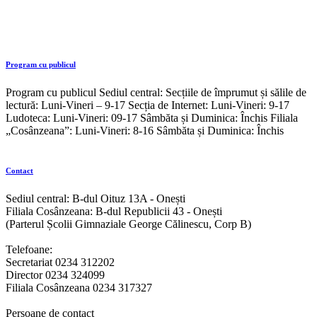
Program cu publicul
Program cu publicul Sediul central: Secțiile de împrumut și sălile de
lectură: Luni-Vineri – 9-17 Secția de Internet: Luni-Vineri: 9-17
Ludoteca: Luni-Vineri: 09-17 Sâmbăta și Duminica: Închis Filiala
„Cosânzeana”: Luni-Vineri: 8-16 Sâmbăta și Duminica: Închis
Contact
Sediul central: B-dul Oituz 13A - Onești
Filiala Cosânzeana: B-dul Republicii 43 - Onești
(Parterul Școlii Gimnaziale George Călinescu, Corp B)
Telefoane:
Secretariat 0234 312202
Director 0234 324099
Filiala Cosânzeana 0234 317327
Persoane de contact