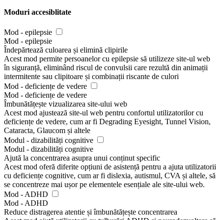
Moduri accesiblitate
Mod - epilepsie
Mod - epilepsie
Îndepărtează culoarea și elimină clipirile
Acest mod permite persoanelor cu epilepsie să utilizeze site-ul web
în siguranță, eliminând riscul de convulsii care rezultă din animații
intermitente sau clipitoare și combinații riscante de culori
Mod - deficiențe de vedere
Mod - deficiențe de vedere
Îmbunătățește vizualizarea site-ului web
Acest mod ajustează site-ul web pentru confortul utilizatorilor cu
deficiențe de vedere, cum ar fi Degrading Eyesight, Tunnel Vision,
Cataracta, Glaucom și altele
Modul - dizabilități cognitive
Modul - dizabilități cognitive
Ajută la concentrarea asupra unui conținut specific
Acest mod oferă diferite opțiuni de asistență pentru a ajuta utilizatorii
cu deficiențe cognitive, cum ar fi dislexia, autismul, CVA și altele, să
se concentreze mai ușor pe elementele esențiale ale site-ului web.
Mod - ADHD
Mod - ADHD
Reduce distragerea atentie și îmbunătățește concentrarea