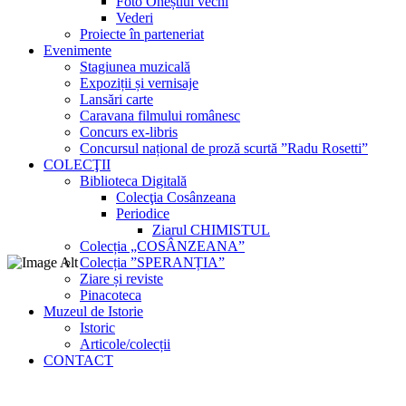
Foto Oneștiul vechi
Vederi
Proiecte în parteneriat
Evenimente
Stagiunea muzicală
Expoziții și vernisaje
Lansări carte
Caravana filmului românesc
Concurs ex-libris
Concursul național de proză scurtă ”Radu Rosetti”
COLECŢII
Biblioteca Digitală
Colecţia Cosânzeana
Periodice
Ziarul CHIMISTUL
Colecția „COSÂNZEANA”
Colecția ”SPERANȚIA”
Ziare și reviste
Pinacoteca
Muzeul de Istorie
Istoric
Articole/colecții
CONTACT