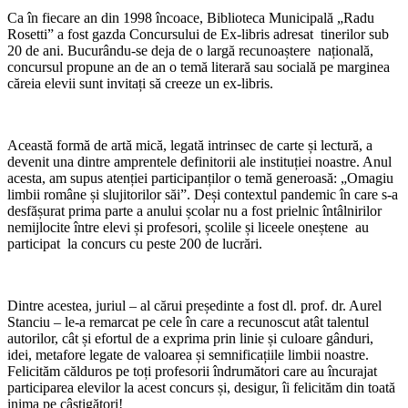
Ca în fiecare an din 1998 încoace, Biblioteca Municipală „Radu
Rosetti” a fost gazda Concursului de Ex-libris adresat tinerilor sub
20 de ani. Bucurându-se deja de o largă recunoaștere națională,
concursul propune an de an o temă literară sau socială pe marginea
căreia elevii sunt invitați să creeze un ex-libris.
Această formă de artă mică, legată intrinsec de carte și lectură, a
devenit una dintre amprentele definitorii ale instituției noastre. Anul
acesta, am supus atenției participanților o temă generoasă: „Omagiu
limbii române și slujitorilor săi”. Deși contextul pandemic în care s-a
desfășurat prima parte a anului școlar nu a fost prielnic întâlnirilor
nemijlocite între elevi și profesori, școlile și liceele oneștene au
participat la concurs cu peste 200 de lucrări.
Dintre acestea, juriul – al cărui președinte a fost dl. prof. dr. Aurel
Stanciu – le-a remarcat pe cele în care a recunoscut atât talentul
autorilor, cât și efortul de a exprima prin linie și culoare gânduri,
idei, metafore legate de valoarea și semnificațiile limbii noastre.
Felicităm călduros pe toți profesorii îndrumători care au încurajat
participarea elevilor la acest concurs și, desigur, îi felicităm din toată
inima pe câștigători!