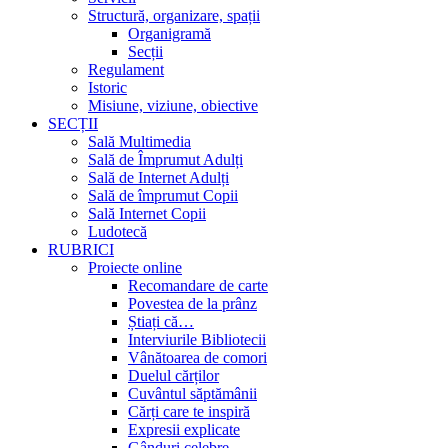
Structură, organizare, spații
Organigramă
Secții
Regulament
Istoric
Misiune, viziune, obiective
SECȚII
Sală Multimedia
Sală de Împrumut Adulți
Sală de Internet Adulți
Sală de împrumut Copii
Sală Internet Copii
Ludotecă
RUBRICI
Proiecte online
Recomandare de carte
Povestea de la prânz
Știați că…
Interviurile Bibliotecii
Vânătoarea de comori
Duelul cărților
Cuvântul săptămânii
Cărți care te inspiră
Expresii explicate
Gânduri celebre