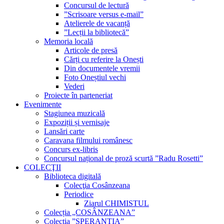
Concursul de lectură
”Scrisoare versus e-mail”
Atelierele de vacanță
”Lecții la bibliotecă”
Memoria locală
Articole de presă
Cărți cu referire la Onești
Din documentele vremii
Foto Oneștiul vechi
Vederi
Proiecte în parteneriat
Evenimente
Stagiunea muzicală
Expoziții și vernisaje
Lansări carte
Caravana filmului românesc
Concurs ex-libris
Concursul național de proză scurtă ”Radu Rosetti”
COLECŢII
Biblioteca digitală
Colecţia Cosânzeana
Periodice
Ziarul CHIMISTUL
Colecția „COSÂNZEANA”
Colecția ”SPERANȚIA”