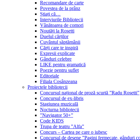
Recomandare de carte
Povestea de la prânz
Știați că…
Interviurile Bibliotecii
Vânătoarea de comori
Noutăți la Rosetti
Duelul cărților
Cuvântul săptămânii
Cărți care te inspiră
Expresii explicate
Gânduri celebre
LIKE pentru gramatică
Poezie pentru suflet
Editoriale
Filiala Cosânzeana
Proiectele bibliotecii
Concursul național de proză scurtă ”Radu Rosetti”
Concursul de ex-libris
Stagiunea muzicală
Nocturna bibliotecii
”Navigator 50+”
Code KIDS
Trupa de teatru ”Alfa”
Concurs – Cartea pe care o iubesc
Concursul de desene ”Pagini fermecate, gânduri co