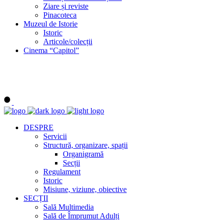
Ziare și reviste
Pinacoteca
Muzeul de Istorie
Istoric
Articole/colecții
Cinema “Capitol”
DESPRE
Servicii
Structură, organizare, spații
Organigramă
Secții
Regulament
Istoric
Misiune, viziune, obiective
SECȚII
Sală Multimedia
Sală de Împrumut Adulți