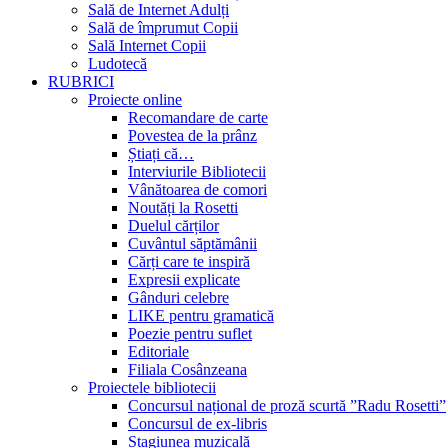
Sală de Internet Adulți
Sală de împrumut Copii
Sală Internet Copii
Ludotecă
RUBRICI
Proiecte online
Recomandare de carte
Povestea de la prânz
Știați că…
Interviurile Bibliotecii
Vânătoarea de comori
Noutăți la Rosetti
Duelul cărților
Cuvântul săptămânii
Cărți care te inspiră
Expresii explicate
Gânduri celebre
LIKE pentru gramatică
Poezie pentru suflet
Editoriale
Filiala Cosânzeana
Proiectele bibliotecii
Concursul național de proză scurtă ”Radu Rosetti”
Concursul de ex-libris
Stagiunea muzicală