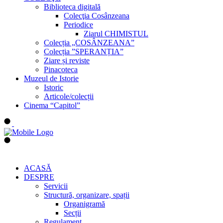
Biblioteca digitală
Colecţia Cosânzeana
Periodice
Ziarul CHIMISTUL
Colecția „COSÂNZEANA”
Colecția ”SPERANȚIA”
Ziare și reviste
Pinacoteca
Muzeul de Istorie
Istoric
Articole/colecții
Cinema “Capitol”
ACASĂ
DESPRE
Servicii
Structură, organizare, spații
Organigramă
Secții
Regulament