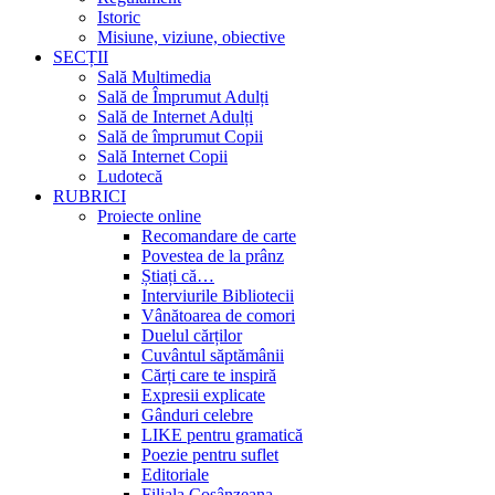
Istoric
Misiune, viziune, obiective
SECȚII
Sală Multimedia
Sală de Împrumut Adulți
Sală de Internet Adulți
Sală de împrumut Copii
Sală Internet Copii
Ludotecă
RUBRICI
Proiecte online
Recomandare de carte
Povestea de la prânz
Știați că…
Interviurile Bibliotecii
Vânătoarea de comori
Duelul cărților
Cuvântul săptămânii
Cărți care te inspiră
Expresii explicate
Gânduri celebre
LIKE pentru gramatică
Poezie pentru suflet
Editoriale
Filiala Cosânzeana