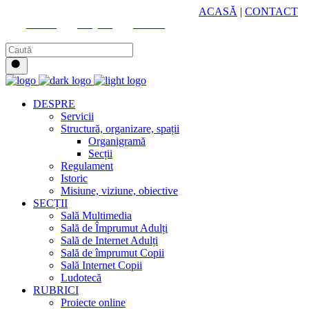
HUB CULTURAL ZONAL
ACASĂ
|
CONTACT
Youtube
Instagram
Facebook
DESPRE
Servicii
Structură, organizare, spații
Organigramă
Secții
Regulament
Istoric
Misiune, viziune, obiective
SECȚII
Sală Multimedia
Sală de Împrumut Adulți
Sală de Internet Adulți
Sală de împrumut Copii
Sală Internet Copii
Ludotecă
RUBRICI
Proiecte online