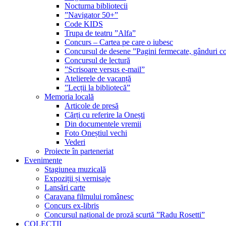
Nocturna bibliotecii
”Navigator 50+”
Code KIDS
Trupa de teatru ”Alfa”
Concurs – Cartea pe care o iubesc
Concursul de desene ”Pagini fermecate, gânduri co
Concursul de lectură
”Scrisoare versus e-mail”
Atelierele de vacanță
”Lecții la bibliotecă”
Memoria locală
Articole de presă
Cărți cu referire la Onești
Din documentele vremii
Foto Oneștiul vechi
Vederi
Proiecte în parteneriat
Evenimente
Stagiunea muzicală
Expoziții și vernisaje
Lansări carte
Caravana filmului românesc
Concurs ex-libris
Concursul național de proză scurtă ”Radu Rosetti”
COLECŢII