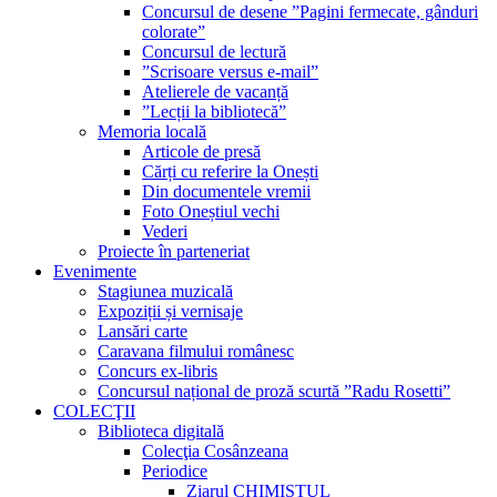
Concursul de desene ”Pagini fermecate, gânduri
colorate”
Concursul de lectură
”Scrisoare versus e-mail”
Atelierele de vacanță
”Lecții la bibliotecă”
Memoria locală
Articole de presă
Cărți cu referire la Onești
Din documentele vremii
Foto Oneștiul vechi
Vederi
Proiecte în parteneriat
Evenimente
Stagiunea muzicală
Expoziții și vernisaje
Lansări carte
Caravana filmului românesc
Concurs ex-libris
Concursul național de proză scurtă ”Radu Rosetti”
COLECŢII
Biblioteca digitală
Colecţia Cosânzeana
Periodice
Ziarul CHIMISTUL