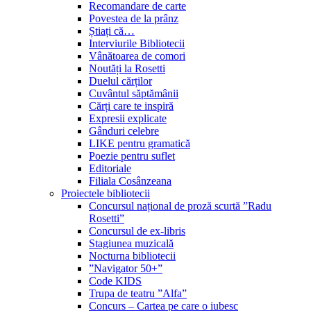
Recomandare de carte
Povestea de la prânz
Știați că…
Interviurile Bibliotecii
Vânătoarea de comori
Noutăți la Rosetti
Duelul cărților
Cuvântul săptămânii
Cărți care te inspiră
Expresii explicate
Gânduri celebre
LIKE pentru gramatică
Poezie pentru suflet
Editoriale
Filiala Cosânzeana
Proiectele bibliotecii
Concursul național de proză scurtă ”Radu
Rosetti”
Concursul de ex-libris
Stagiunea muzicală
Nocturna bibliotecii
”Navigator 50+”
Code KIDS
Trupa de teatru ”Alfa”
Concurs – Cartea pe care o iubesc