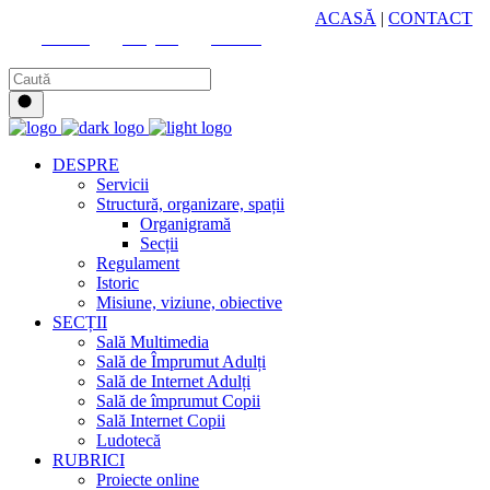
HUB CULTURAL ZONAL
ACASĂ
|
CONTACT
Youtube
Instagram
Facebook
DESPRE
Servicii
Structură, organizare, spații
Organigramă
Secții
Regulament
Istoric
Misiune, viziune, obiective
SECȚII
Sală Multimedia
Sală de Împrumut Adulți
Sală de Internet Adulți
Sală de împrumut Copii
Sală Internet Copii
Ludotecă
RUBRICI
Proiecte online