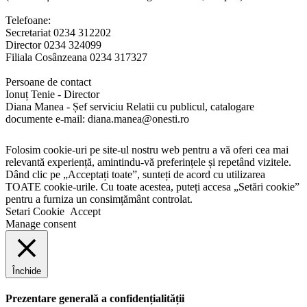
Telefoane:
Secretariat 0234 312202
Director 0234 324099
Filiala Cosânzeana 0234 317327
Persoane de contact
Ionuț Tenie - Director
Diana Manea - Șef serviciu Relatii cu publicul, catalogare
documente e-mail: diana.manea@onesti.ro
Folosim cookie-uri pe site-ul nostru web pentru a vă oferi cea mai
relevantă experiență, amintindu-vă preferințele și repetând vizitele.
Dând clic pe „Acceptați toate”, sunteți de acord cu utilizarea
TOATE cookie-urile. Cu toate acestea, puteți accesa „Setări cookie”
pentru a furniza un consimțământ controlat.
Setari Cookie
Accept
Manage consent
Închide
Prezentare generală a confidențialității