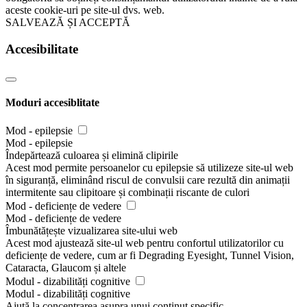
aceste cookie-uri pe site-ul dvs. web.
SALVEAZĂ ȘI ACCEPTĂ
Accesibilitate
Moduri accesiblitate
Mod - epilepsie
Mod - epilepsie
Îndepărtează culoarea și elimină clipirile
Acest mod permite persoanelor cu epilepsie să utilizeze site-ul web
în siguranță, eliminând riscul de convulsii care rezultă din animații
intermitente sau clipitoare și combinații riscante de culori
Mod - deficiențe de vedere
Mod - deficiențe de vedere
Îmbunătățește vizualizarea site-ului web
Acest mod ajustează site-ul web pentru confortul utilizatorilor cu
deficiențe de vedere, cum ar fi Degrading Eyesight, Tunnel Vision,
Cataracta, Glaucom și altele
Modul - dizabilități cognitive
Modul - dizabilități cognitive
Ajută la concentrarea asupra unui conținut specific