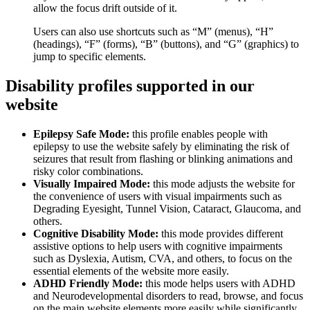
allow the focus drift outside of it.
Users can also use shortcuts such as “M” (menus), “H”
(headings), “F” (forms), “B” (buttons), and “G” (graphics) to
jump to specific elements.
Disability profiles supported in our
website
Epilepsy Safe Mode:
this profile enables people with
epilepsy to use the website safely by eliminating the risk of
seizures that result from flashing or blinking animations and
risky color combinations.
Visually Impaired Mode:
this mode adjusts the website for
the convenience of users with visual impairments such as
Degrading Eyesight, Tunnel Vision, Cataract, Glaucoma, and
others.
Cognitive Disability Mode:
this mode provides different
assistive options to help users with cognitive impairments
such as Dyslexia, Autism, CVA, and others, to focus on the
essential elements of the website more easily.
ADHD Friendly Mode:
this mode helps users with ADHD
and Neurodevelopmental disorders to read, browse, and focus
on the main website elements more easily while significantly