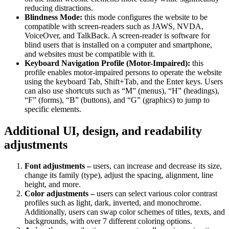
reducing distractions.
Blindness Mode:
this mode configures the website to be
compatible with screen-readers such as JAWS, NVDA,
VoiceOver, and TalkBack. A screen-reader is software for
blind users that is installed on a computer and smartphone,
and websites must be compatible with it.
Keyboard Navigation Profile (Motor-Impaired):
this
profile enables motor-impaired persons to operate the website
using the keyboard Tab, Shift+Tab, and the Enter keys. Users
can also use shortcuts such as “M” (menus), “H” (headings),
“F” (forms), “B” (buttons), and “G” (graphics) to jump to
specific elements.
Additional UI, design, and readability
adjustments
Font adjustments –
users, can increase and decrease its size,
change its family (type), adjust the spacing, alignment, line
height, and more.
Color adjustments –
users can select various color contrast
profiles such as light, dark, inverted, and monochrome.
Additionally, users can swap color schemes of titles, texts, and
backgrounds, with over 7 different coloring options.