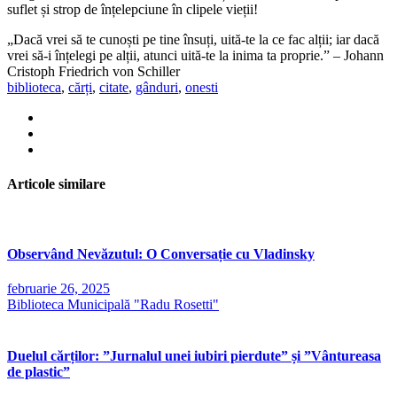
suflet și strop de înțelepciune în clipele vieții!
„Dacă vrei să te cunoști pe tine însuți, uită-te la ce fac alții; iar dacă
vrei să-i înțelegi pe alții, atunci uită-te la inima ta proprie.” – Johann
Cristoph Friedrich von Schiller
biblioteca
,
cărți
,
citate
,
gânduri
,
onesti
Articole similare
Observând Nevăzutul: O Conversație cu Vladinsky
februarie 26, 2025
Biblioteca Municipală "Radu Rosetti"
Duelul cărților: ”Jurnalul unei iubiri pierdute” și ”Vântureasa
de plastic”