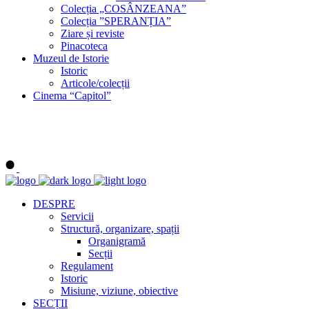
Colecția „COSÂNZEANA”
Colecția ”SPERANȚIA”
Ziare și reviste
Pinacoteca
Muzeul de Istorie
Istoric
Articole/colecții
Cinema “Capitol”
DESPRE
Servicii
Structură, organizare, spații
Organigramă
Secții
Regulament
Istoric
Misiune, viziune, obiective
SECȚII