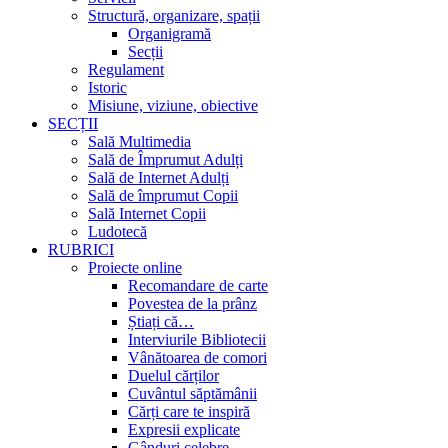
Structură, organizare, spații
Organigramă
Secții
Regulament
Istoric
Misiune, viziune, obiective
SECȚII
Sală Multimedia
Sală de Împrumut Adulți
Sală de Internet Adulți
Sală de împrumut Copii
Sală Internet Copii
Ludotecă
RUBRICI
Proiecte online
Recomandare de carte
Povestea de la prânz
Știați că…
Interviurile Bibliotecii
Vânătoarea de comori
Duelul cărților
Cuvântul săptămânii
Cărți care te inspiră
Expresii explicate
Gânduri celebre