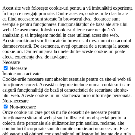
Acest site web folosește cookie-uri pentru a vă îmbunătăți experiența
în timp ce navigați prin site. Dintre acestea, cookie-urile clasificate
ca fiind necesare sunt stocate în browserul dvs., deoarece sunt
esențiale pentru funcționarea funcționalităților de bază ale site-ului
web. De asemenea, folosim cookie-uri terțe care ne ajută să
analizăm și să înțelegem modul în care utilizați acest site web.
Aceste cookie-uri vor fi stocate în browser-ul dvs. numai cu acordul
dumneavoastră. De asemenea, aveți opțiunea de a renunța la aceste
cookie-uri. Dar renunțarea la unele dintre aceste cookie-uri poate
afecta experiența dvs. de navigare.
Necesare
Necesare
Întotdeauna activate
Cookie-urile necesare sunt absolut esențiale pentru ca site-ul web să
funcționeze corect. Această categorie include numai cookie-uri care
asigură funcționalități de bază și caracteristici de securitate ale site-
ului web. Aceste cookie-uri nu stochează nicio informație personală.
Non-necesare
Non-necesare
Orice cookie-uri care pot să nu fie deosebit de necesare pentru
funcționarea site-ului web și sunt utilizate în mod special pentru a
colecta date personale ale utilizatorilor prin analize, reclame, alte
conținuturi încorporate sunt denumite cookie-uri ne-necesare. Este
obligatoriu să obțineți consimțământul utilizatorului înainte de a rula