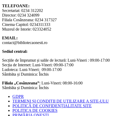
TELEFOANE:
Secretariat: 0234 312202
Director: 0234 324099
Filiala Cosânzeana: 0234 317327
Cinema Capitol: 0234311333
Muzeul de Istorie: 023324052
EMAIL:
contact@bibliotecaonesti.ro
Sediul central:
Secțiile de împrumut și salile de lectură: Luni-Vineri : 09:00-17:00
Secția de Internet: Luni-Vineri: 09:00-17:00
Ludoteca: Luni-Vineri: 09:00-17:00
Sâmbăta și Duminica: Închis
Filiala „Cosânzeana”
: Luni-Vineri: 08:00-16:00
Sâmbăta și Duminica: Închis
GDPR
TERMENI ȘI CONDIȚII DE UTILIZARE A SITE-ULU
POLITICĂ DE CONFIDENȚIALITATE SITE
POLITICA DE COOKIES
PRIMĂRIA ONEȘTI