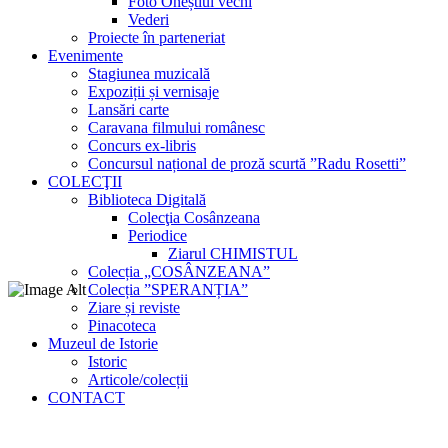
Foto Oneștiul vechi
Vederi
Proiecte în parteneriat
Evenimente
Stagiunea muzicală
Expoziții și vernisaje
Lansări carte
Caravana filmului românesc
Concurs ex-libris
Concursul național de proză scurtă ”Radu Rosetti”
COLECŢII
Biblioteca Digitală
Colecţia Cosânzeana
Periodice
Ziarul CHIMISTUL
Colecția „COSÂNZEANA”
Colecția ”SPERANȚIA”
Ziare și reviste
Pinacoteca
Muzeul de Istorie
Istoric
Articole/colecții
CONTACT