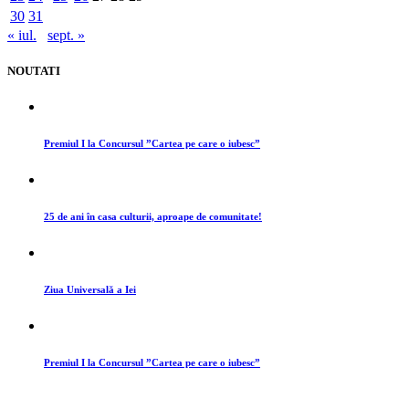
30
31
« iul.
sept. »
NOUTATI
Premiul I la Concursul ”Cartea pe care o iubesc”
25 de ani în casa culturii, aproape de comunitate!
Ziua Universală a Iei
Premiul I la Concursul ”Cartea pe care o iubesc”