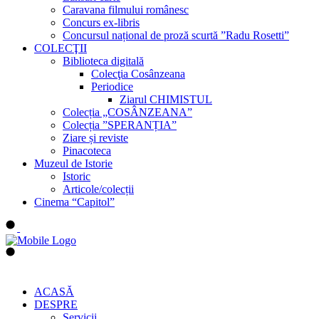
Caravana filmului românesc
Concurs ex-libris
Concursul național de proză scurtă ”Radu Rosetti”
COLECŢII
Biblioteca digitală
Colecţia Cosânzeana
Periodice
Ziarul CHIMISTUL
Colecția „COSÂNZEANA”
Colecția ”SPERANȚIA”
Ziare și reviste
Pinacoteca
Muzeul de Istorie
Istoric
Articole/colecții
Cinema “Capitol”
ACASĂ
DESPRE
Servicii