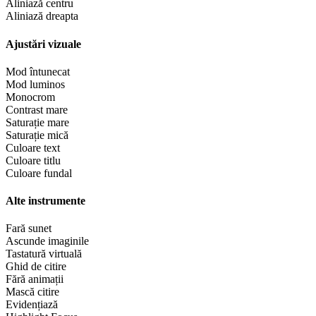
Aliniază centru
Aliniază dreapta
Ajustări vizuale
Mod întunecat
Mod luminos
Monocrom
Contrast mare
Saturație mare
Saturație mică
Culoare text
Culoare titlu
Culoare fundal
Alte instrumente
Fară sunet
Ascunde imaginile
Tastatură virtuală
Ghid de citire
Fără animații
Mască citire
Evidențiază