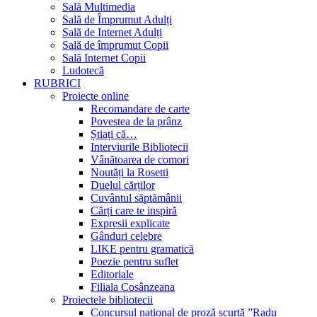
Sală Multimedia
Sală de Împrumut Adulți
Sală de Internet Adulți
Sală de împrumut Copii
Sală Internet Copii
Ludotecă
RUBRICI
Proiecte online
Recomandare de carte
Povestea de la prânz
Știați că…
Interviurile Bibliotecii
Vânătoarea de comori
Noutăți la Rosetti
Duelul cărților
Cuvântul săptămânii
Cărți care te inspiră
Expresii explicate
Gânduri celebre
LIKE pentru gramatică
Poezie pentru suflet
Editoriale
Filiala Cosânzeana
Proiectele bibliotecii
Concursul național de proză scurtă ”Radu