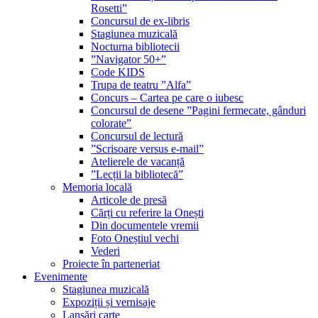
Rosetti”
Concursul de ex-libris
Stagiunea muzicală
Nocturna bibliotecii
”Navigator 50+”
Code KIDS
Trupa de teatru ”Alfa”
Concurs – Cartea pe care o iubesc
Concursul de desene ”Pagini fermecate, gânduri
colorate”
Concursul de lectură
”Scrisoare versus e-mail”
Atelierele de vacanță
”Lecții la bibliotecă”
Memoria locală
Articole de presă
Cărți cu referire la Onești
Din documentele vremii
Foto Oneștiul vechi
Vederi
Proiecte în parteneriat
Evenimente
Stagiunea muzicală
Expoziții și vernisaje
Lansări carte