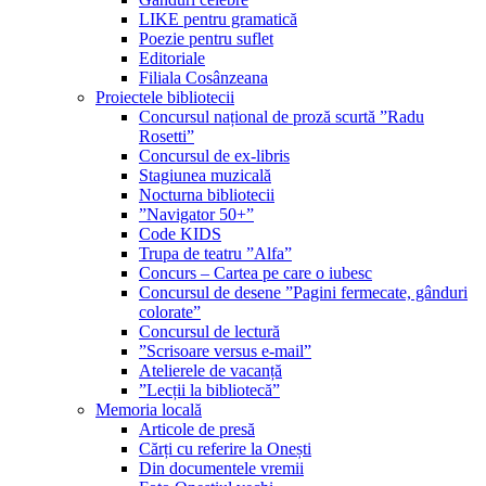
LIKE pentru gramatică
Poezie pentru suflet
Editoriale
Filiala Cosânzeana
Proiectele bibliotecii
Concursul național de proză scurtă ”Radu
Rosetti”
Concursul de ex-libris
Stagiunea muzicală
Nocturna bibliotecii
”Navigator 50+”
Code KIDS
Trupa de teatru ”Alfa”
Concurs – Cartea pe care o iubesc
Concursul de desene ”Pagini fermecate, gânduri
colorate”
Concursul de lectură
”Scrisoare versus e-mail”
Atelierele de vacanță
”Lecții la bibliotecă”
Memoria locală
Articole de presă
Cărți cu referire la Onești
Din documentele vremii