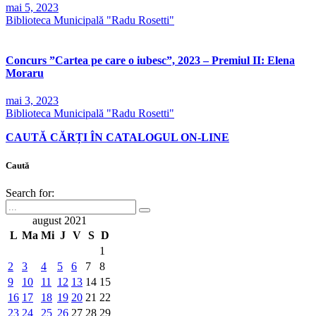
mai 5, 2023
Biblioteca Municipală "Radu Rosetti"
Concurs ”Cartea pe care o iubesc”, 2023 – Premiul II: Elena
Moraru
mai 3, 2023
Biblioteca Municipală "Radu Rosetti"
CAUTĂ CĂRȚI ÎN CATALOGUL ON-LINE
Caută
Search for:
august 2021
L
Ma
Mi
J
V
S
D
1
2
3
4
5
6
7
8
9
10
11
12
13
14
15
16
17
18
19
20
21
22
23
24
25
26
27
28
29