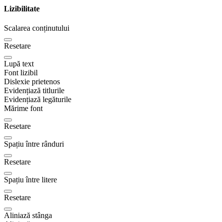
Lizibilitate
Scalarea conținutului
Resetare
Lupă text
Font lizibil
Dislexie prietenos
Evidențiază titlurile
Evidențiază legăturile
Mărime font
Resetare
Spațiu între rânduri
Resetare
Spațiu între litere
Resetare
Aliniază stânga