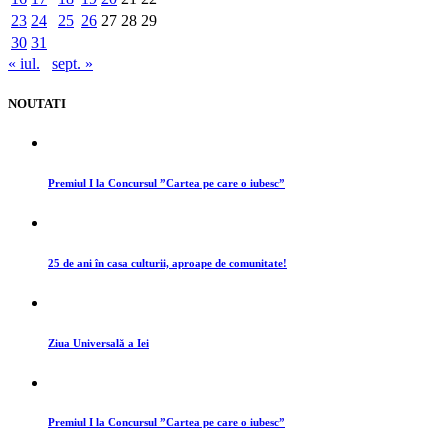
23
24
25
26
27
28
29
30
31
« iul.
sept. »
NOUTATI
Premiul I la Concursul ”Cartea pe care o iubesc”
25 de ani în casa culturii, aproape de comunitate!
Ziua Universală a Iei
Premiul I la Concursul ”Cartea pe care o iubesc”