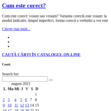
Cum este corect?
Cum este corect: voiam sau vroiam? Varianta corectă este voiam: la
modul indicativ, timpul imperfect, forma corecă a verbului a voi este
Citește mai mult...
CAUTĂ CĂRȚI ÎN CATALOGUL ON-LINE
Caută
Search for:
august 2021
L
Ma
Mi
J
V
S
D
1
2
3
4
5
6
7
8
9
10
11
12
13
14
15
16
17
18
19
20
21
22