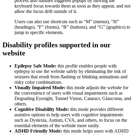
process also handles triggered popups by moving the
keyboard focus towards them as soon as they appear, and not
allow the focus drift outside of it.
Users can also use shortcuts such as “M” (menus), “H”
(headings), “F” (forms), “B” (buttons), and “G” (graphics) to
jump to specific elements.
Disability profiles supported in our
website
Epilepsy Safe Mode:
this profile enables people with
epilepsy to use the website safely by eliminating the risk of
seizures that result from flashing or blinking animations and
risky color combinations.
Visually Impaired Mode:
this mode adjusts the website for
the convenience of users with visual impairments such as
Degrading Eyesight, Tunnel Vision, Cataract, Glaucoma, and
others.
Cognitive Disability Mode:
this mode provides different
assistive options to help users with cognitive impairments
such as Dyslexia, Autism, CVA, and others, to focus on the
essential elements of the website more easily.
ADHD Friendly Mode:
this mode helps users with ADHD