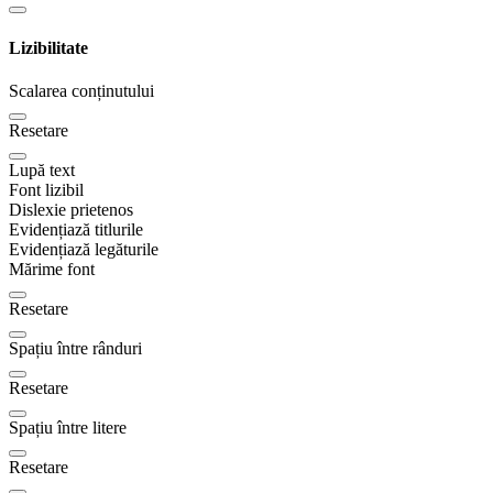
Lizibilitate
Scalarea conținutului
Resetare
Lupă text
Font lizibil
Dislexie prietenos
Evidențiază titlurile
Evidențiază legăturile
Mărime font
Resetare
Spațiu între rânduri
Resetare
Spațiu între litere
Resetare