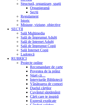
Structură, organizare, spații
Organigramă
Secții
Regulament
Istoric
Misiune, viziune, obiective
SECȚII
Sală Multimedia
Sală de Împrumut Adulți
Sală de Internet Adulți
Sală de împrumut Copii
Sală Internet Copii
Ludotecă
RUBRICI
Proiecte online
Recomandare de carte
Povestea de la prânz
Știați că…
Interviurile Bibliotecii
Vânătoarea de comori
Duelul cărților
Cuvântul săptămânii
Cărți care te inspiră
Expresii explicate
Gânduri celebre