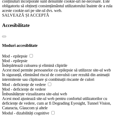
conținuturi încorporate sunt denumite cookie-uri ne-necesare. Este
obligatoriu să obțineți consimțământul utilizatorului înainte de a rula
aceste cookie-uri pe site-ul dvs. web.
SALVEAZĂ ȘI ACCEPTĂ
Accesibilitate
Moduri accesiblitate
Mod - epilepsie
Mod - epilepsie
Îndepărtează culoarea și elimină clipirile
Acest mod permite persoanelor cu epilepsie să utilizeze site-ul web
în siguranță, eliminând riscul de convulsii care rezultă din animații
intermitente sau clipitoare și combinații riscante de culori
Mod - deficiențe de vedere
Mod - deficiențe de vedere
Îmbunătățește vizualizarea site-ului web
Acest mod ajustează site-ul web pentru confortul utilizatorilor cu
deficiențe de vedere, cum ar fi Degrading Eyesight, Tunnel Vision,
Cataracta, Glaucom și altele
Modul - dizabilități cognitive