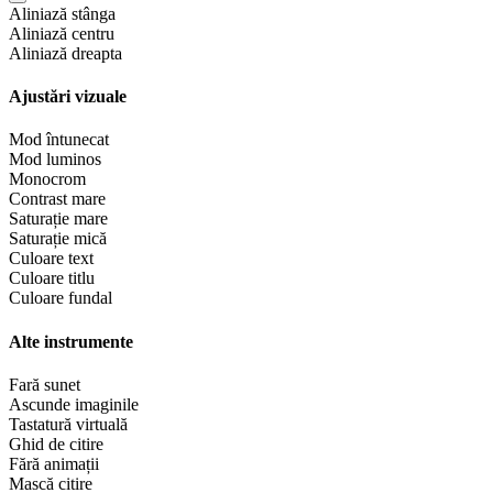
Aliniază stânga
Aliniază centru
Aliniază dreapta
Ajustări vizuale
Mod întunecat
Mod luminos
Monocrom
Contrast mare
Saturație mare
Saturație mică
Culoare text
Culoare titlu
Culoare fundal
Alte instrumente
Fară sunet
Ascunde imaginile
Tastatură virtuală
Ghid de citire
Fără animații
Mască citire