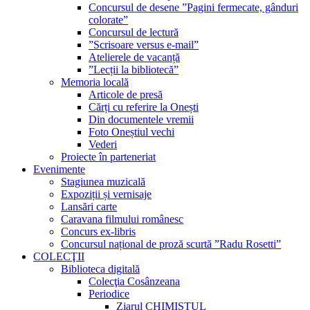
Concursul de desene ”Pagini fermecate, gânduri
colorate”
Concursul de lectură
”Scrisoare versus e-mail”
Atelierele de vacanță
”Lecții la bibliotecă”
Memoria locală
Articole de presă
Cărți cu referire la Onești
Din documentele vremii
Foto Oneștiul vechi
Vederi
Proiecte în parteneriat
Evenimente
Stagiunea muzicală
Expoziții și vernisaje
Lansări carte
Caravana filmului românesc
Concurs ex-libris
Concursul național de proză scurtă ”Radu Rosetti”
COLECŢII
Biblioteca digitală
Colecţia Cosânzeana
Periodice
Ziarul CHIMISTUL