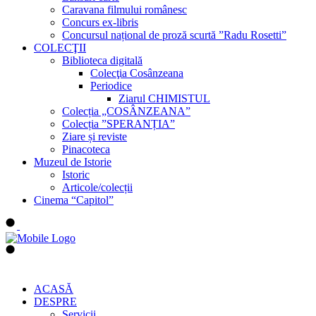
Caravana filmului românesc
Concurs ex-libris
Concursul național de proză scurtă ”Radu Rosetti”
COLECŢII
Biblioteca digitală
Colecţia Cosânzeana
Periodice
Ziarul CHIMISTUL
Colecția „COSÂNZEANA”
Colecția ”SPERANȚIA”
Ziare și reviste
Pinacoteca
Muzeul de Istorie
Istoric
Articole/colecții
Cinema “Capitol”
ACASĂ
DESPRE
Servicii