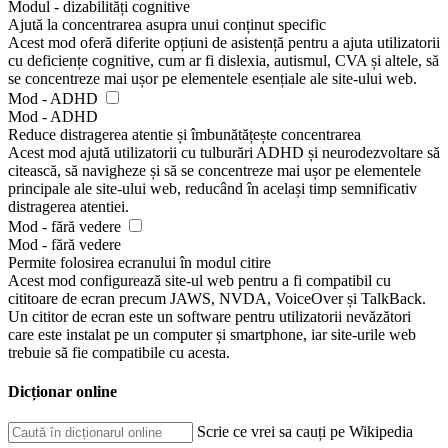
Modul - dizabilități cognitive
Ajută la concentrarea asupra unui conținut specific
Acest mod oferă diferite opțiuni de asistență pentru a ajuta utilizatorii
cu deficiențe cognitive, cum ar fi dislexia, autismul, CVA și altele, să
se concentreze mai ușor pe elementele esențiale ale site-ului web.
Mod - ADHD
Mod - ADHD
Reduce distragerea atentie și îmbunătățește concentrarea
Acest mod ajută utilizatorii cu tulburări ADHD și neurodezvoltare să
citească, să navigheze și să se concentreze mai ușor pe elementele
principale ale site-ului web, reducând în același timp semnificativ
distragerea atentiei.
Mod - fără vedere
Mod - fără vedere
Permite folosirea ecranului în modul citire
Acest mod configurează site-ul web pentru a fi compatibil cu
cititoare de ecran precum JAWS, NVDA, VoiceOver și TalkBack.
Un cititor de ecran este un software pentru utilizatorii nevăzători
care este instalat pe un computer și smartphone, iar site-urile web
trebuie să fie compatibile cu acesta.
Dicționar online
Scrie ce vrei sa cauți pe Wikipedia