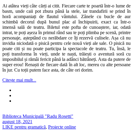
Ai atâtea vieți câte cărți ai citit. Fiecare carte te poartă într-o lume de
basm, unde caii pot zbura până la stele, iar trandafirii se prind în
horă acompaniați de flautul vântului. Zânele cu bucle de aur
schimbă decorul după bunul plac al închipuirii, exact ca într-o
imensă sală de teatru. Biletul este pofta de cunoaștere, iar, odată
intrat, te poți așeza în primul rând sau te poți plimba pe scenă, printre
personaje, așteptând cu nerăbdare ce îți rezervă culisele. Așa că nu
invidia niciodată o pisică pentru cele nouă vieți ale sale. O pisică nu
poate citi și nu poate participa la spectacole de teatru. Tu, însă, le
poți transforma în vieți, unde te naști, trăiești o aventură soră cu
imposibilul și rămâi fericit până la adânci bătrâneți. Asta da putere de
super erou! Renaști de fiecare dată în alt loc, mereu cu alte persoane
în jur. Cu toții putem face asta, de câte ori dorim.
Citește mai mult...
Biblioteca Municipală "Radu Rosetti"
august 18, 2021
LIKE pentru gramatică
,
Proiecte online