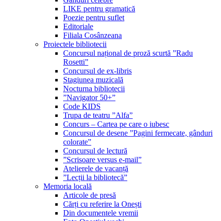
LIKE pentru gramatică
Poezie pentru suflet
Editoriale
Filiala Cosânzeana
Proiectele bibliotecii
Concursul național de proză scurtă ”Radu
Rosetti”
Concursul de ex-libris
Stagiunea muzicală
Nocturna bibliotecii
”Navigator 50+”
Code KIDS
Trupa de teatru ”Alfa”
Concurs – Cartea pe care o iubesc
Concursul de desene ”Pagini fermecate, gânduri
colorate”
Concursul de lectură
”Scrisoare versus e-mail”
Atelierele de vacanță
”Lecții la bibliotecă”
Memoria locală
Articole de presă
Cărți cu referire la Onești
Din documentele vremii