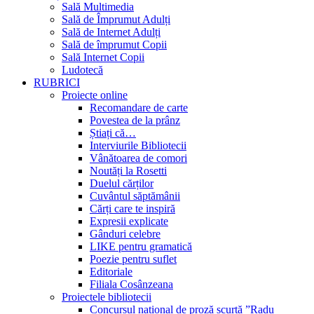
Sală Multimedia
Sală de Împrumut Adulți
Sală de Internet Adulți
Sală de împrumut Copii
Sală Internet Copii
Ludotecă
RUBRICI
Proiecte online
Recomandare de carte
Povestea de la prânz
Știați că…
Interviurile Bibliotecii
Vânătoarea de comori
Noutăți la Rosetti
Duelul cărților
Cuvântul săptămânii
Cărți care te inspiră
Expresii explicate
Gânduri celebre
LIKE pentru gramatică
Poezie pentru suflet
Editoriale
Filiala Cosânzeana
Proiectele bibliotecii
Concursul național de proză scurtă ”Radu