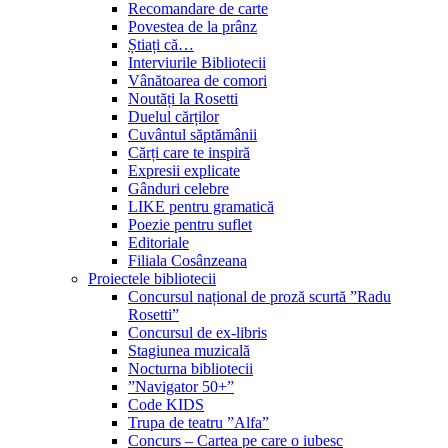
Recomandare de carte
Povestea de la prânz
Știați că…
Interviurile Bibliotecii
Vânătoarea de comori
Noutăți la Rosetti
Duelul cărților
Cuvântul săptămânii
Cărți care te inspiră
Expresii explicate
Gânduri celebre
LIKE pentru gramatică
Poezie pentru suflet
Editoriale
Filiala Cosânzeana
Proiectele bibliotecii
Concursul național de proză scurtă ”Radu
Rosetti”
Concursul de ex-libris
Stagiunea muzicală
Nocturna bibliotecii
”Navigator 50+”
Code KIDS
Trupa de teatru ”Alfa”
Concurs – Cartea pe care o iubesc