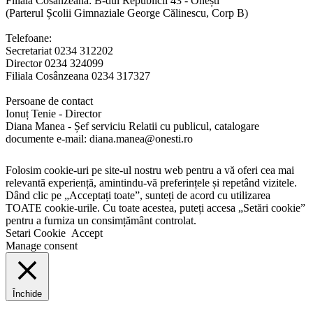
Filiala Cosânzeana: B-dul Republicii 43 - Onești
(Parterul Școlii Gimnaziale George Călinescu, Corp B)
Telefoane:
Secretariat 0234 312202
Director 0234 324099
Filiala Cosânzeana 0234 317327
Persoane de contact
Ionuț Tenie - Director
Diana Manea - Șef serviciu Relatii cu publicul, catalogare
documente e-mail: diana.manea@onesti.ro
Folosim cookie-uri pe site-ul nostru web pentru a vă oferi cea mai
relevantă experiență, amintindu-vă preferințele și repetând vizitele.
Dând clic pe „Acceptați toate”, sunteți de acord cu utilizarea
TOATE cookie-urile. Cu toate acestea, puteți accesa „Setări cookie”
pentru a furniza un consimțământ controlat.
Setari Cookie
Accept
Manage consent
Închide