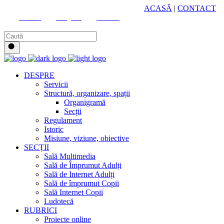
HUB CULTURAL ZONAL
ACASĂ
|
CONTACT
Youtube
Instagram
Facebook
DESPRE
Servicii
Structură, organizare, spații
Organigramă
Secții
Regulament
Istoric
Misiune, viziune, obiective
SECȚII
Sală Multimedia
Sală de Împrumut Adulți
Sală de Internet Adulți
Sală de împrumut Copii
Sală Internet Copii
Ludotecă
RUBRICI
Proiecte online