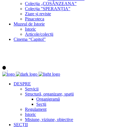
Colecția „COSÂNZEANA”
Colecția ”SPERANȚIA”
Ziare și reviste
Pinacoteca
Muzeul de Istorie
Istoric
Articole/colecții
Cinema “Capitol”
DESPRE
Servicii
Structură, organizare, spații
Organigramă
Secții
Regulament
Istoric
Misiune, viziune, obiective
SECȚII