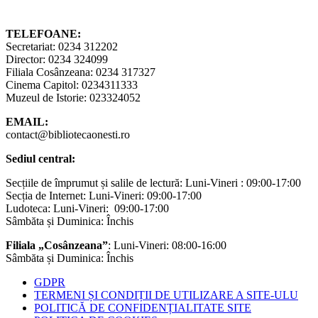
TELEFOANE:
Secretariat: 0234 312202
Director: 0234 324099
Filiala Cosânzeana: 0234 317327
Cinema Capitol: 0234311333
Muzeul de Istorie: 023324052
EMAIL:
contact@bibliotecaonesti.ro
Sediul central:
Secțiile de împrumut și salile de lectură: Luni-Vineri : 09:00-17:00
Secția de Internet: Luni-Vineri: 09:00-17:00
Ludoteca: Luni-Vineri: 09:00-17:00
Sâmbăta și Duminica: Închis
Filiala „Cosânzeana”
: Luni-Vineri: 08:00-16:00
Sâmbăta și Duminica: Închis
GDPR
TERMENI ȘI CONDIȚII DE UTILIZARE A SITE-ULU
POLITICĂ DE CONFIDENȚIALITATE SITE