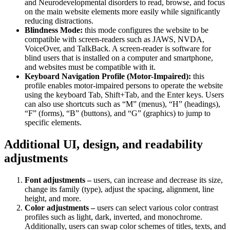
and Neurodevelopmental disorders to read, browse, and focus
on the main website elements more easily while significantly
reducing distractions.
Blindness Mode:
this mode configures the website to be
compatible with screen-readers such as JAWS, NVDA,
VoiceOver, and TalkBack. A screen-reader is software for
blind users that is installed on a computer and smartphone,
and websites must be compatible with it.
Keyboard Navigation Profile (Motor-Impaired):
this
profile enables motor-impaired persons to operate the website
using the keyboard Tab, Shift+Tab, and the Enter keys. Users
can also use shortcuts such as “M” (menus), “H” (headings),
“F” (forms), “B” (buttons), and “G” (graphics) to jump to
specific elements.
Additional UI, design, and readability
adjustments
Font adjustments –
users, can increase and decrease its size,
change its family (type), adjust the spacing, alignment, line
height, and more.
Color adjustments –
users can select various color contrast
profiles such as light, dark, inverted, and monochrome.
Additionally, users can swap color schemes of titles, texts, and