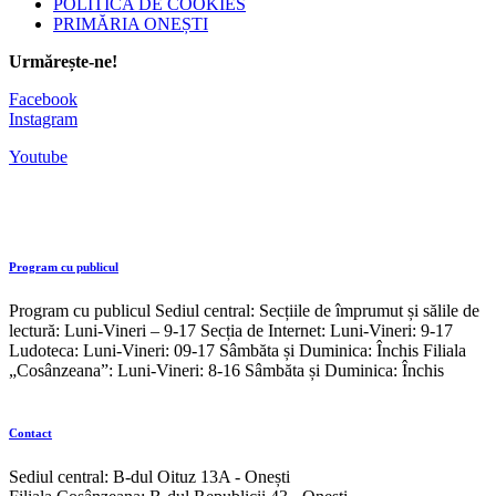
POLITICA DE COOKIES
PRIMĂRIA ONEȘTI
Urmărește-ne!
Facebook
Instagram
Youtube
Program cu publicul
Program cu publicul Sediul central: Secțiile de împrumut și sălile de
lectură: Luni-Vineri – 9-17 Secția de Internet: Luni-Vineri: 9-17
Ludoteca: Luni-Vineri: 09-17 Sâmbăta și Duminica: Închis Filiala
„Cosânzeana”: Luni-Vineri: 8-16 Sâmbăta și Duminica: Închis
Contact
Sediul central: B-dul Oituz 13A - Onești