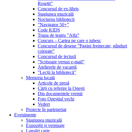
Rosetti”
Concursul de ex-libris
Stagiunea muzicală
Nocturna bibliotecii
”Navigator 50+”
Code KIDS
Trupa de teatru ”Alfa”
Concurs – Cartea pe care o iubesc
Concursul de desene ”Pagini fermecate, gânduri
colorate”
Concursul de lectură
”Scrisoare versus e-mail”
Atelierele de vacanță
”Lecții la bibliotecă”
Memoria locală
Articole de presă
Cărți cu referire la Onești
Din documentele vremii
Foto Oneștiul vechi
Vederi
Proiecte în parteneriat
Evenimente
Stagiunea muzicală
Expoziții și vernisaje
Lansări carte