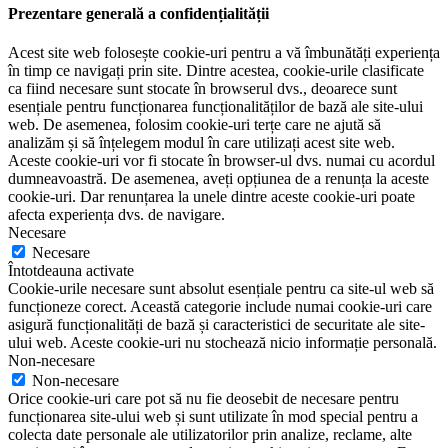
Prezentare generală a confidențialității
Acest site web folosește cookie-uri pentru a vă îmbunătăți experiența
în timp ce navigați prin site. Dintre acestea, cookie-urile clasificate
ca fiind necesare sunt stocate în browserul dvs., deoarece sunt
esențiale pentru funcționarea funcționalităților de bază ale site-ului
web. De asemenea, folosim cookie-uri terțe care ne ajută să
analizăm și să înțelegem modul în care utilizați acest site web.
Aceste cookie-uri vor fi stocate în browser-ul dvs. numai cu acordul
dumneavoastră. De asemenea, aveți opțiunea de a renunța la aceste
cookie-uri. Dar renunțarea la unele dintre aceste cookie-uri poate
afecta experiența dvs. de navigare.
Necesare
Necesare
Întotdeauna activate
Cookie-urile necesare sunt absolut esențiale pentru ca site-ul web să
funcționeze corect. Această categorie include numai cookie-uri care
asigură funcționalități de bază și caracteristici de securitate ale site-
ului web. Aceste cookie-uri nu stochează nicio informație personală.
Non-necesare
Non-necesare
Orice cookie-uri care pot să nu fie deosebit de necesare pentru
funcționarea site-ului web și sunt utilizate în mod special pentru a
colecta date personale ale utilizatorilor prin analize, reclame, alte