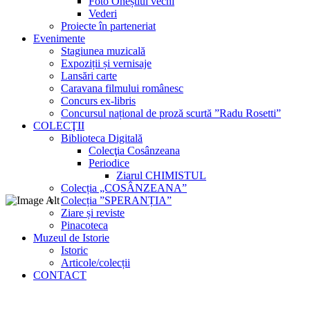
Foto Oneștiul vechi
Vederi
Proiecte în parteneriat
Evenimente
Stagiunea muzicală
Expoziții și vernisaje
Lansări carte
Caravana filmului românesc
Concurs ex-libris
Concursul național de proză scurtă ”Radu Rosetti”
COLECŢII
Biblioteca Digitală
Colecţia Cosânzeana
Periodice
Ziarul CHIMISTUL
Colecția „COSÂNZEANA”
Colecția ”SPERANȚIA”
Ziare și reviste
Pinacoteca
Muzeul de Istorie
Istoric
Articole/colecții
CONTACT