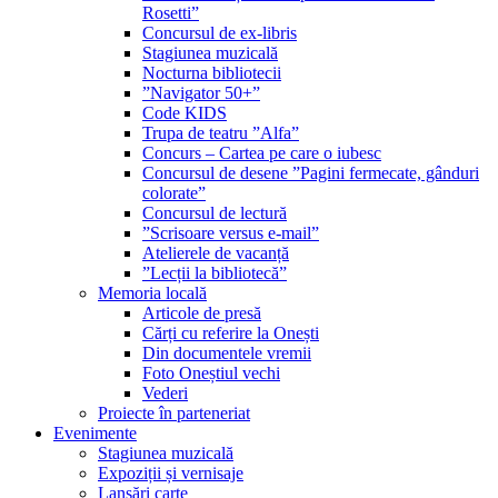
Rosetti”
Concursul de ex-libris
Stagiunea muzicală
Nocturna bibliotecii
”Navigator 50+”
Code KIDS
Trupa de teatru ”Alfa”
Concurs – Cartea pe care o iubesc
Concursul de desene ”Pagini fermecate, gânduri
colorate”
Concursul de lectură
”Scrisoare versus e-mail”
Atelierele de vacanță
”Lecții la bibliotecă”
Memoria locală
Articole de presă
Cărți cu referire la Onești
Din documentele vremii
Foto Oneștiul vechi
Vederi
Proiecte în parteneriat
Evenimente
Stagiunea muzicală
Expoziții și vernisaje
Lansări carte