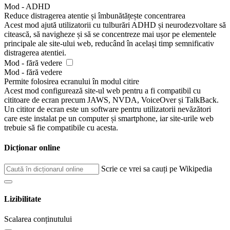
Mod - ADHD
Reduce distragerea atentie și îmbunătățește concentrarea
Acest mod ajută utilizatorii cu tulburări ADHD și neurodezvoltare să
citească, să navigheze și să se concentreze mai ușor pe elementele
principale ale site-ului web, reducând în același timp semnificativ
distragerea atentiei.
Mod - fără vedere
Mod - fără vedere
Permite folosirea ecranului în modul citire
Acest mod configurează site-ul web pentru a fi compatibil cu
cititoare de ecran precum JAWS, NVDA, VoiceOver și TalkBack.
Un cititor de ecran este un software pentru utilizatorii nevăzători
care este instalat pe un computer și smartphone, iar site-urile web
trebuie să fie compatibile cu acesta.
Dicționar online
Scrie ce vrei sa cauți pe Wikipedia
Lizibilitate
Scalarea conținutului