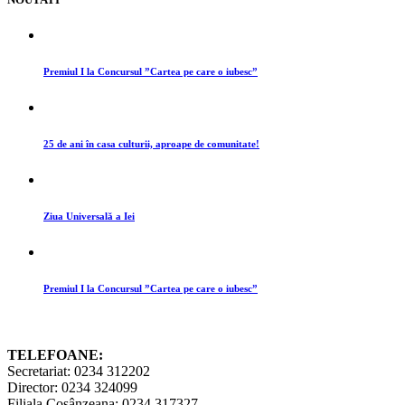
Premiul I la Concursul ”Cartea pe care o iubesc”
25 de ani în casa culturii, aproape de comunitate!
Ziua Universală a Iei
Premiul I la Concursul ”Cartea pe care o iubesc”
TELEFOANE:
Secretariat: 0234 312202
Director: 0234 324099
Filiala Cosânzeana: 0234 317327