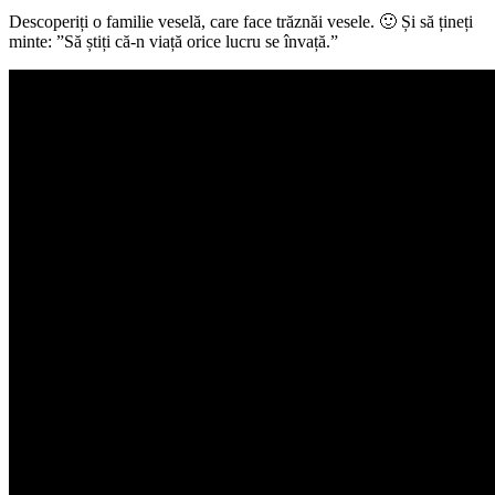
Descoperiți o familie veselă, care face trăznăi vesele. 🙂 Și să țineți
minte: ”Să știți că-n viață orice lucru se învață.”