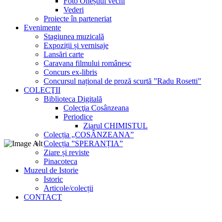
Foto Oneștiul vechi
Vederi
Proiecte în parteneriat
Evenimente
Stagiunea muzicală
Expoziții și vernisaje
Lansări carte
Caravana filmului românesc
Concurs ex-libris
Concursul național de proză scurtă ”Radu Rosetti”
COLECŢII
Biblioteca Digitală
Colecţia Cosânzeana
Periodice
Ziarul CHIMISTUL
Colecția „COSÂNZEANA”
Colecția ”SPERANȚIA”
Ziare și reviste
Pinacoteca
Muzeul de Istorie
Istoric
Articole/colecții
CONTACT