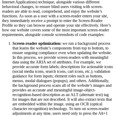
Internet Applications) technique, alongside various different
behavioral changes, to ensure blind users visiting with screen-
readers are able to read, comprehend, and enjoy the website’s
functions. As soon as a user with a screen-reader enters your site,
they immediately receive a prompt to enter the Screen-Reader
Profile so they can browse and operate your site effectively. Here’s
how our website covers some of the most important screen-reader
requirements, alongside console screenshots of code examples:
Screen-reader optimization:
we run a background process
that learns the website’s components from top to bottom, to
ensure ongoing compliance even when updating the website.
In this process, we provide screen-readers with meaningful
data using the ARIA set of attributes. For example, we
provide accurate form labels; descriptions for actionable icons
(social media icons, search icons, cart icons, etc.); validation
guidance for form inputs; element roles such as buttons,
menus, modal dialogues (popups), and others. Additionally,
the background process scans all of the website’s images and
provides an accurate and meaningful image-object-
recognition-based description as an ALT (alternate text) tag
for images that are not described. It will also extract texts that
are embedded within the image, using an OCR (optical
character recognition) technology. To turn on screen-reader
adjustments at any time, users need only to press the Alt+1