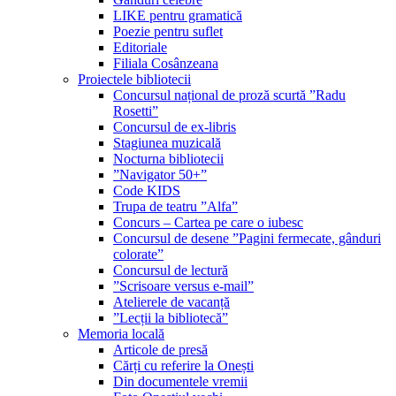
LIKE pentru gramatică
Poezie pentru suflet
Editoriale
Filiala Cosânzeana
Proiectele bibliotecii
Concursul național de proză scurtă ”Radu
Rosetti”
Concursul de ex-libris
Stagiunea muzicală
Nocturna bibliotecii
”Navigator 50+”
Code KIDS
Trupa de teatru ”Alfa”
Concurs – Cartea pe care o iubesc
Concursul de desene ”Pagini fermecate, gânduri
colorate”
Concursul de lectură
”Scrisoare versus e-mail”
Atelierele de vacanță
”Lecții la bibliotecă”
Memoria locală
Articole de presă
Cărți cu referire la Onești
Din documentele vremii