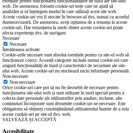
esențiale pentru funcționarea funcționalităților de bază ale site-ului
web. De asemenea, folosim cookie-uri terțe care ne ajută să
analizăm și să înțelegem modul în care utilizați acest site web.
Aceste cookie-uri vor fi stocate în browser-ul dvs. numai cu acordul
dumneavoastră. De asemenea, aveți opțiunea de a renunța la aceste
cookie-uri. Dar renunțarea la unele dintre aceste cookie-uri poate
afecta experiența dvs. de navigare.
Necesare
Necesare
Întotdeauna activate
Cookie-urile necesare sunt absolut esențiale pentru ca site-ul web să
funcționeze corect. Această categorie include numai cookie-uri care
asigură funcționalități de bază și caracteristici de securitate ale site-
ului web. Aceste cookie-uri nu stochează nicio informație personală.
Non-necesare
Non-necesare
Orice cookie-uri care pot să nu fie deosebit de necesare pentru
funcționarea site-ului web și sunt utilizate în mod special pentru a
colecta date personale ale utilizatorilor prin analize, reclame, alte
conținuturi încorporate sunt denumite cookie-uri ne-necesare. Este
obligatoriu să obțineți consimțământul utilizatorului înainte de a rula
aceste cookie-uri pe site-ul dvs. web.
SALVEAZĂ ȘI ACCEPTĂ
Accesibilitate