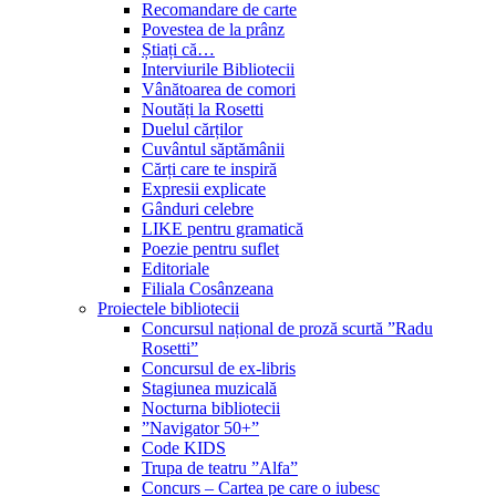
Recomandare de carte
Povestea de la prânz
Știați că…
Interviurile Bibliotecii
Vânătoarea de comori
Noutăți la Rosetti
Duelul cărților
Cuvântul săptămânii
Cărți care te inspiră
Expresii explicate
Gânduri celebre
LIKE pentru gramatică
Poezie pentru suflet
Editoriale
Filiala Cosânzeana
Proiectele bibliotecii
Concursul național de proză scurtă ”Radu
Rosetti”
Concursul de ex-libris
Stagiunea muzicală
Nocturna bibliotecii
”Navigator 50+”
Code KIDS
Trupa de teatru ”Alfa”
Concurs – Cartea pe care o iubesc