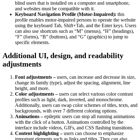
blind users that is installed on a computer and smartphone,
and websites must be compatible with it.
Keyboard Navigation Profile (Motor-Impaired):
this
profile enables motor-impaired persons to operate the website
using the keyboard Tab, Shift+Tab, and the Enter keys. Users
can also use shortcuts such as “M” (menus), “H” (headings),
“F” (forms), “B” (buttons), and “G” (graphics) to jump to
specific elements.
Additional UI, design, and readability
adjustments
Font adjustments –
users, can increase and decrease its size,
change its family (type), adjust the spacing, alignment, line
height, and more.
Color adjustments –
users can select various color contrast
profiles such as light, dark, inverted, and monochrome.
Additionally, users can swap color schemes of titles, texts, and
backgrounds, with over 7 different coloring options.
Animations –
epileptic users can stop all running animations
with the click of a button. Animations controlled by the
interface include videos, GIFs, and CSS flashing transitions.
Content highlighting –
users can choose to emphasize
important elements such as links and titles. They can also