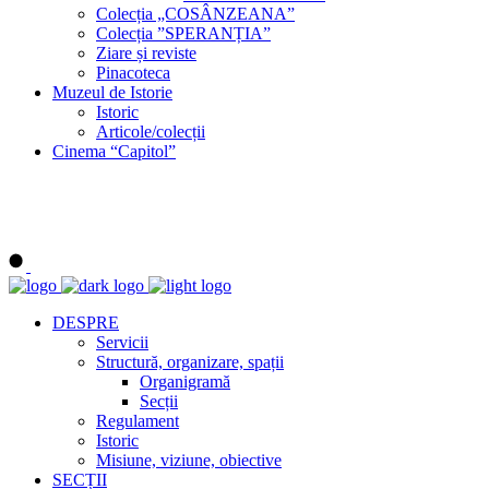
Colecția „COSÂNZEANA”
Colecția ”SPERANȚIA”
Ziare și reviste
Pinacoteca
Muzeul de Istorie
Istoric
Articole/colecții
Cinema “Capitol”
DESPRE
Servicii
Structură, organizare, spații
Organigramă
Secții
Regulament
Istoric
Misiune, viziune, obiective
SECȚII