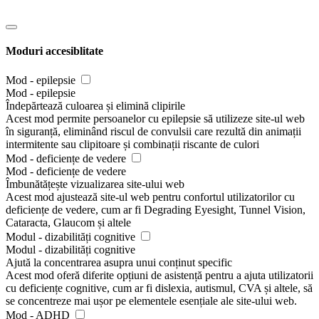
Moduri accesiblitate
Mod - epilepsie
Mod - epilepsie
Îndepărtează culoarea și elimină clipirile
Acest mod permite persoanelor cu epilepsie să utilizeze site-ul web
în siguranță, eliminând riscul de convulsii care rezultă din animații
intermitente sau clipitoare și combinații riscante de culori
Mod - deficiențe de vedere
Mod - deficiențe de vedere
Îmbunătățește vizualizarea site-ului web
Acest mod ajustează site-ul web pentru confortul utilizatorilor cu
deficiențe de vedere, cum ar fi Degrading Eyesight, Tunnel Vision,
Cataracta, Glaucom și altele
Modul - dizabilități cognitive
Modul - dizabilități cognitive
Ajută la concentrarea asupra unui conținut specific
Acest mod oferă diferite opțiuni de asistență pentru a ajuta utilizatorii
cu deficiențe cognitive, cum ar fi dislexia, autismul, CVA și altele, să
se concentreze mai ușor pe elementele esențiale ale site-ului web.
Mod - ADHD