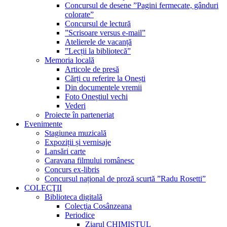
Concursul de desene ”Pagini fermecate, gânduri
colorate”
Concursul de lectură
”Scrisoare versus e-mail”
Atelierele de vacanță
”Lecții la bibliotecă”
Memoria locală
Articole de presă
Cărți cu referire la Onești
Din documentele vremii
Foto Oneștiul vechi
Vederi
Proiecte în parteneriat
Evenimente
Stagiunea muzicală
Expoziții și vernisaje
Lansări carte
Caravana filmului românesc
Concurs ex-libris
Concursul național de proză scurtă ”Radu Rosetti”
COLECŢII
Biblioteca digitală
Colecţia Cosânzeana
Periodice
Ziarul CHIMISTUL