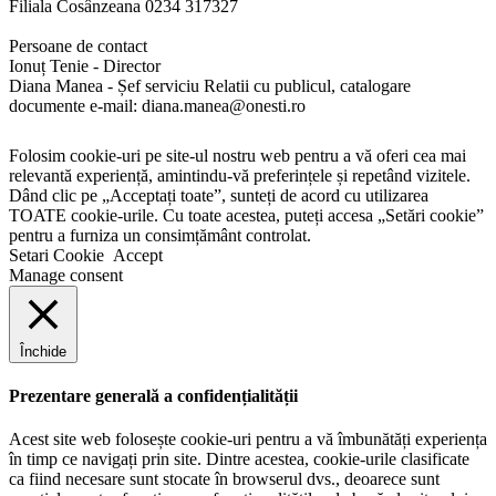
Filiala Cosânzeana 0234 317327
Persoane de contact
Ionuț Tenie - Director
Diana Manea - Șef serviciu Relatii cu publicul, catalogare
documente e-mail: diana.manea@onesti.ro
Folosim cookie-uri pe site-ul nostru web pentru a vă oferi cea mai
relevantă experiență, amintindu-vă preferințele și repetând vizitele.
Dând clic pe „Acceptați toate”, sunteți de acord cu utilizarea
TOATE cookie-urile. Cu toate acestea, puteți accesa „Setări cookie”
pentru a furniza un consimțământ controlat.
Setari Cookie
Accept
Manage consent
Închide
Prezentare generală a confidențialității
Acest site web folosește cookie-uri pentru a vă îmbunătăți experiența
în timp ce navigați prin site. Dintre acestea, cookie-urile clasificate
ca fiind necesare sunt stocate în browserul dvs., deoarece sunt