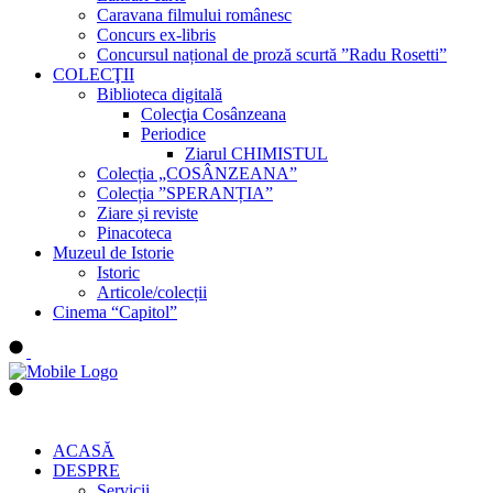
Caravana filmului românesc
Concurs ex-libris
Concursul național de proză scurtă ”Radu Rosetti”
COLECŢII
Biblioteca digitală
Colecţia Cosânzeana
Periodice
Ziarul CHIMISTUL
Colecția „COSÂNZEANA”
Colecția ”SPERANȚIA”
Ziare și reviste
Pinacoteca
Muzeul de Istorie
Istoric
Articole/colecții
Cinema “Capitol”
ACASĂ
DESPRE
Servicii