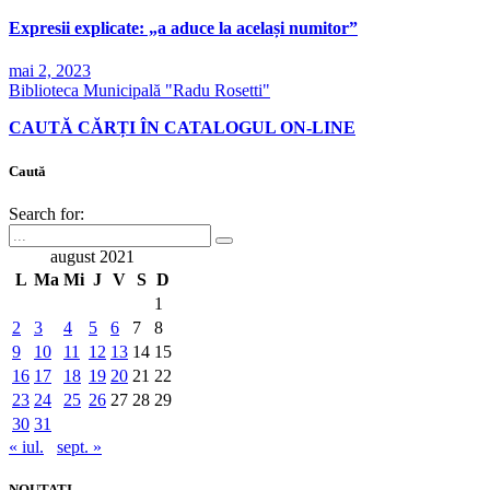
Expresii explicate: „a aduce la același numitor”
mai 2, 2023
Biblioteca Municipală "Radu Rosetti"
CAUTĂ CĂRȚI ÎN CATALOGUL ON-LINE
Caută
Search for:
august 2021
L
Ma
Mi
J
V
S
D
1
2
3
4
5
6
7
8
9
10
11
12
13
14
15
16
17
18
19
20
21
22
23
24
25
26
27
28
29
30
31
« iul.
sept. »
NOUTATI