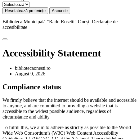
Resetatează preferințe
Ascunde
Biblioteca Municipală "Radu Rosetti" Onești
Declarație de
accesibilitate
Accessibility Statement
bibliotecaonesti.ro
August 9, 2026
Compliance status
We firmly believe that the internet should be available and accessible
to anyone, and are committed to providing a website that is
accessible to the widest possible audience, regardless of
circumstance and ability.
To fulfill this, we aim to adhere as strictly as possible to the World
Wide Web Consortium’s (W3C) Web Content Accessibility
Guidelines 2.1 (WCAG 2.1) at the AA level. These guidelines