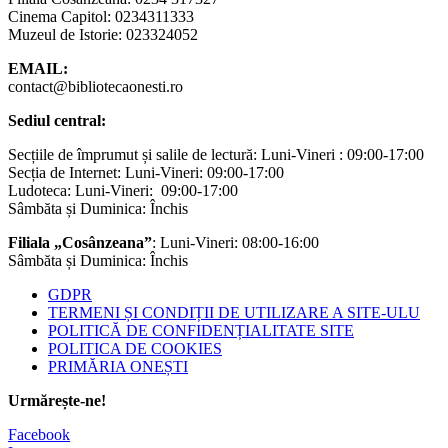
Cinema Capitol: 0234311333
Muzeul de Istorie: 023324052
EMAIL:
contact@bibliotecaonesti.ro
Sediul central:
Secțiile de împrumut și salile de lectură: Luni-Vineri : 09:00-17:00
Secția de Internet: Luni-Vineri: 09:00-17:00
Ludoteca: Luni-Vineri: 09:00-17:00
Sâmbăta și Duminica: Închis
Filiala „Cosânzeana”
: Luni-Vineri: 08:00-16:00
Sâmbăta și Duminica: Închis
GDPR
TERMENI ȘI CONDIȚII DE UTILIZARE A SITE-ULU
POLITICĂ DE CONFIDENȚIALITATE SITE
POLITICA DE COOKIES
PRIMĂRIA ONEȘTI
Urmărește-ne!
Facebook