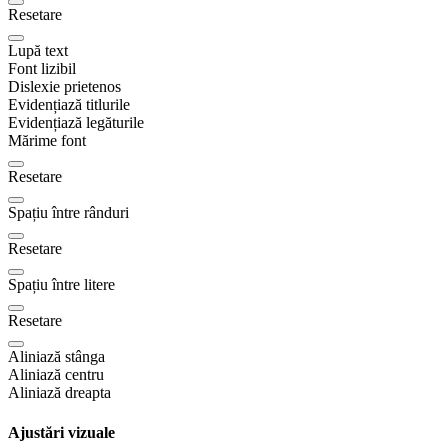
Resetare
Lupă text
Font lizibil
Dislexie prietenos
Evidențiază titlurile
Evidențiază legăturile
Mărime font
Resetare
Spațiu între rânduri
Resetare
Spațiu între litere
Resetare
Aliniază stânga
Aliniază centru
Aliniază dreapta
Ajustări vizuale