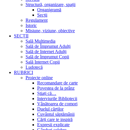
Structură, organizare, spații
Organigramă
Secții
Regulament
Istoric
Misiune, viziune, obiective
SECȚII
Sală Multimedia
Sală de Împrumut Adulți
Sală de Internet Adulți
Sală de împrumut Copii
Sală Internet Copii
Ludotecă
RUBRICI
Proiecte online
Recomandare de carte
Povestea de la prânz
Știați că…
Interviurile Bibliotecii
Vânătoarea de comori
Duelul cărților
Cuvântul săptămânii
Cărți care te inspiră
Expresii explicate
Gânduri celebre