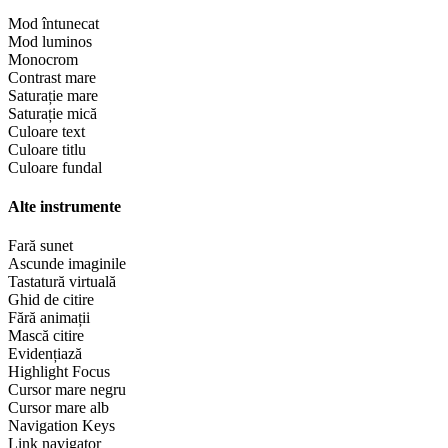
Mod întunecat
Mod luminos
Monocrom
Contrast mare
Saturație mare
Saturație mică
Culoare text
Culoare titlu
Culoare fundal
Alte instrumente
Fară sunet
Ascunde imaginile
Tastatură virtuală
Ghid de citire
Fără animații
Mască citire
Evidențiază
Highlight Focus
Cursor mare negru
Cursor mare alb
Navigation Keys
Link navigator