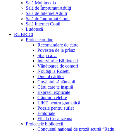
Sală Multimedia
Sală de Împrumut Adulți
Sală de Internet Adulți
Sală de împrumut Copii
Sală Internet Copii
Ludotecă
RUBRICI
Proiecte online
Recomandare de carte
Povestea de la prânz
Știați că…
Interviurile Bibliotecii
Vânătoarea de comori
Noutăți la Rosetti
Duelul cărților
Cuvântul săptămânii
Cărți care te inspiră
Expresii explicate
Gânduri celebre
LIKE pentru gramatică
Poezie pentru suflet
Editoriale
Filiala Cosânzeana
Proiectele bibliotecii
Concursul național de proză scurtă ”Radu