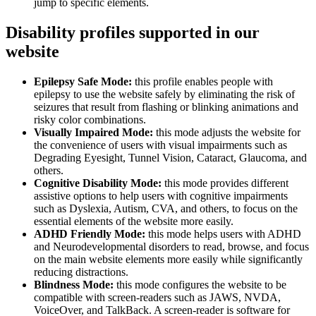
jump to specific elements.
Disability profiles supported in our
website
Epilepsy Safe Mode:
this profile enables people with
epilepsy to use the website safely by eliminating the risk of
seizures that result from flashing or blinking animations and
risky color combinations.
Visually Impaired Mode:
this mode adjusts the website for
the convenience of users with visual impairments such as
Degrading Eyesight, Tunnel Vision, Cataract, Glaucoma, and
others.
Cognitive Disability Mode:
this mode provides different
assistive options to help users with cognitive impairments
such as Dyslexia, Autism, CVA, and others, to focus on the
essential elements of the website more easily.
ADHD Friendly Mode:
this mode helps users with ADHD
and Neurodevelopmental disorders to read, browse, and focus
on the main website elements more easily while significantly
reducing distractions.
Blindness Mode:
this mode configures the website to be
compatible with screen-readers such as JAWS, NVDA,
VoiceOver, and TalkBack. A screen-reader is software for