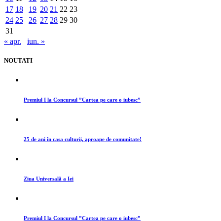
17
18
19
20
21
22
23
24
25
26
27
28
29
30
31
« apr.
iun. »
NOUTATI
Premiul I la Concursul ”Cartea pe care o iubesc”
25 de ani în casa culturii, aproape de comunitate!
Ziua Universală a Iei
Premiul I la Concursul ”Cartea pe care o iubesc”