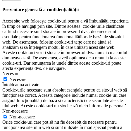
Prezentare generală a confidențialității
Acest site web folosește cookie-uri pentru a vă îmbunătăți experiența
în timp ce navigați prin site. Dintre acestea, cookie-urile clasificate
ca fiind necesare sunt stocate în browserul dvs., deoarece sunt
esențiale pentru funcționarea funcționalităților de bază ale site-ului
web. De asemenea, folosim cookie-uri terțe care ne ajută să
analizăm și să înțelegem modul în care utilizați acest site web.
Aceste cookie-uri vor fi stocate în browser-ul dvs. numai cu acordul
dumneavoastră. De asemenea, aveți opțiunea de a renunța la aceste
cookie-uri. Dar renunțarea la unele dintre aceste cookie-uri poate
afecta experiența dvs. de navigare.
Necesare
Necesare
Întotdeauna activate
Cookie-urile necesare sunt absolut esențiale pentru ca site-ul web să
funcționeze corect. Această categorie include numai cookie-uri care
asigură funcționalități de bază și caracteristici de securitate ale site-
ului web. Aceste cookie-uri nu stochează nicio informație personală.
Non-necesare
Non-necesare
Orice cookie-uri care pot să nu fie deosebit de necesare pentru
funcționarea site-ului web și sunt utilizate în mod special pentru a