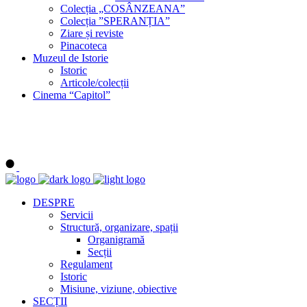
Colecția „COSÂNZEANA”
Colecția ”SPERANȚIA”
Ziare și reviste
Pinacoteca
Muzeul de Istorie
Istoric
Articole/colecții
Cinema “Capitol”
DESPRE
Servicii
Structură, organizare, spații
Organigramă
Secții
Regulament
Istoric
Misiune, viziune, obiective
SECȚII