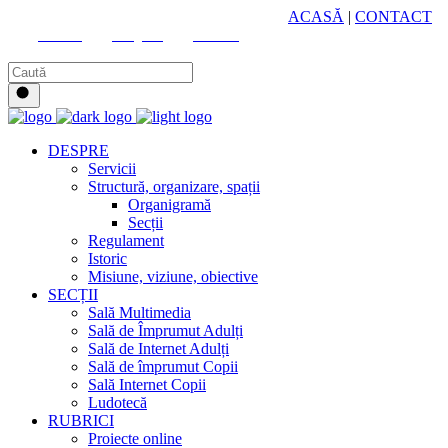
HUB CULTURAL ZONAL
ACASĂ
|
CONTACT
Youtube
Instagram
Facebook
DESPRE
Servicii
Structură, organizare, spații
Organigramă
Secții
Regulament
Istoric
Misiune, viziune, obiective
SECȚII
Sală Multimedia
Sală de Împrumut Adulți
Sală de Internet Adulți
Sală de împrumut Copii
Sală Internet Copii
Ludotecă
RUBRICI
Proiecte online