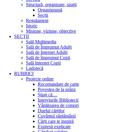
Structură, organizare, spații
Organigramă
Secții
Regulament
Istoric
Misiune, viziune, obiective
SECȚII
Sală Multimedia
Sală de Împrumut Adulți
Sală de Internet Adulți
Sală de împrumut Copii
Sală Internet Copii
Ludotecă
RUBRICI
Proiecte online
Recomandare de carte
Povestea de la prânz
Știați că…
Interviurile Bibliotecii
Vânătoarea de comori
Duelul cărților
Cuvântul săptămânii
Cărți care te inspiră
Expresii explicate
Gânduri celebre