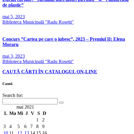
de plastic”
mai 5, 2023
Biblioteca Municipală "Radu Rosetti"
Concurs ”Cartea pe care o iubesc”, 2023 – Premiul II: Elena
Moraru
mai 3, 2023
Biblioteca Municipală "Radu Rosetti"
CAUTĂ CĂRȚI ÎN CATALOGUL ON-LINE
Caută
Search for:
mai 2021
L
Ma
Mi
J
V
S
D
1
2
3
4
5
6
7
8
9
10
11
12
13
14
15
16