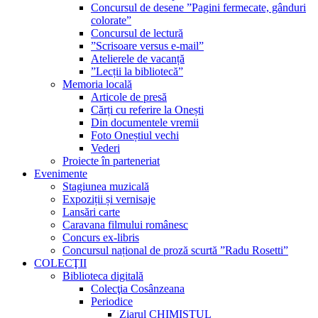
Concursul de desene ”Pagini fermecate, gânduri
colorate”
Concursul de lectură
”Scrisoare versus e-mail”
Atelierele de vacanță
”Lecții la bibliotecă”
Memoria locală
Articole de presă
Cărți cu referire la Onești
Din documentele vremii
Foto Oneștiul vechi
Vederi
Proiecte în parteneriat
Evenimente
Stagiunea muzicală
Expoziții și vernisaje
Lansări carte
Caravana filmului românesc
Concurs ex-libris
Concursul național de proză scurtă ”Radu Rosetti”
COLECŢII
Biblioteca digitală
Colecţia Cosânzeana
Periodice
Ziarul CHIMISTUL