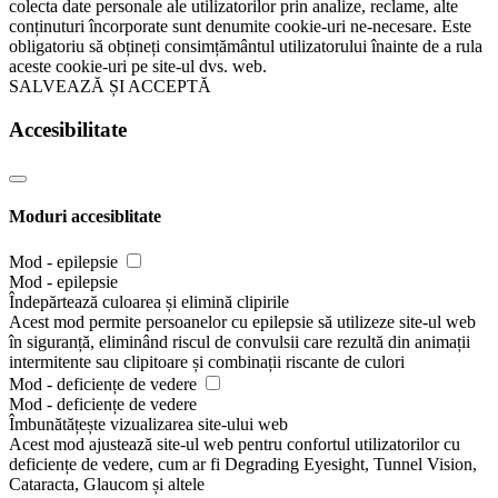
colecta date personale ale utilizatorilor prin analize, reclame, alte
conținuturi încorporate sunt denumite cookie-uri ne-necesare. Este
obligatoriu să obțineți consimțământul utilizatorului înainte de a rula
aceste cookie-uri pe site-ul dvs. web.
SALVEAZĂ ȘI ACCEPTĂ
Accesibilitate
Moduri accesiblitate
Mod - epilepsie
Mod - epilepsie
Îndepărtează culoarea și elimină clipirile
Acest mod permite persoanelor cu epilepsie să utilizeze site-ul web
în siguranță, eliminând riscul de convulsii care rezultă din animații
intermitente sau clipitoare și combinații riscante de culori
Mod - deficiențe de vedere
Mod - deficiențe de vedere
Îmbunătățește vizualizarea site-ului web
Acest mod ajustează site-ul web pentru confortul utilizatorilor cu
deficiențe de vedere, cum ar fi Degrading Eyesight, Tunnel Vision,
Cataracta, Glaucom și altele