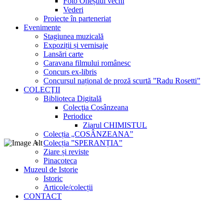
Foto Oneștiul vechi
Vederi
Proiecte în parteneriat
Evenimente
Stagiunea muzicală
Expoziții și vernisaje
Lansări carte
Caravana filmului românesc
Concurs ex-libris
Concursul național de proză scurtă ”Radu Rosetti”
COLECŢII
Biblioteca Digitală
Colecţia Cosânzeana
Periodice
Ziarul CHIMISTUL
Colecția „COSÂNZEANA”
Colecția ”SPERANȚIA”
Ziare și reviste
Pinacoteca
Muzeul de Istorie
Istoric
Articole/colecții
CONTACT