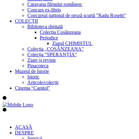
Caravana filmului românesc
Concurs ex-libris
Concursul național de proză scurtă ”Radu Rosetti”
COLECŢII
Biblioteca digitală
Colecţia Cosânzeana
Periodice
Ziarul CHIMISTUL
Colecția „COSÂNZEANA”
Colecția ”SPERANȚIA”
Ziare și reviste
Pinacoteca
Muzeul de Istorie
Istoric
Articole/colecții
Cinema “Capitol”
ACASĂ
DESPRE
Servicii