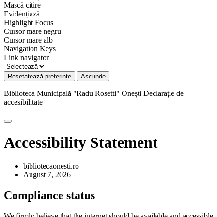
Mască citire
Evidențiază
Highlight Focus
Cursor mare negru
Cursor mare alb
Navigation Keys
Link navigator
Resetatează preferințe
Ascunde
Biblioteca Municipală "Radu Rosetti" Onești
Declarație de
accesibilitate
Accessibility Statement
bibliotecaonesti.ro
August 7, 2026
Compliance status
We firmly believe that the internet should be available and accessible