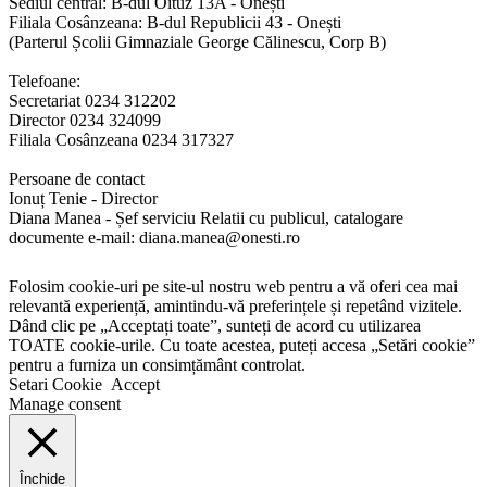
Sediul central: B-dul Oituz 13A - Onești
Filiala Cosânzeana: B-dul Republicii 43 - Onești
(Parterul Școlii Gimnaziale George Călinescu, Corp B)
Telefoane:
Secretariat 0234 312202
Director 0234 324099
Filiala Cosânzeana 0234 317327
Persoane de contact
Ionuț Tenie - Director
Diana Manea - Șef serviciu Relatii cu publicul, catalogare
documente e-mail: diana.manea@onesti.ro
Folosim cookie-uri pe site-ul nostru web pentru a vă oferi cea mai
relevantă experiență, amintindu-vă preferințele și repetând vizitele.
Dând clic pe „Acceptați toate”, sunteți de acord cu utilizarea
TOATE cookie-urile. Cu toate acestea, puteți accesa „Setări cookie”
pentru a furniza un consimțământ controlat.
Setari Cookie
Accept
Manage consent
Închide