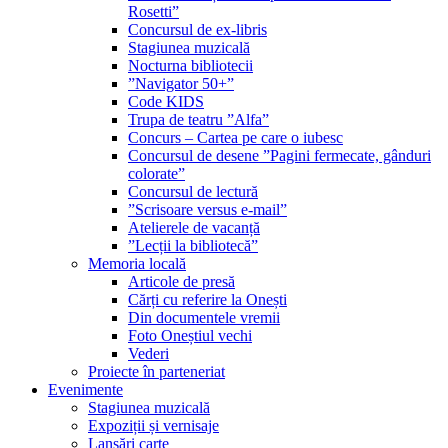
Rosetti”
Concursul de ex-libris
Stagiunea muzicală
Nocturna bibliotecii
”Navigator 50+”
Code KIDS
Trupa de teatru ”Alfa”
Concurs – Cartea pe care o iubesc
Concursul de desene ”Pagini fermecate, gânduri
colorate”
Concursul de lectură
”Scrisoare versus e-mail”
Atelierele de vacanță
”Lecții la bibliotecă”
Memoria locală
Articole de presă
Cărți cu referire la Onești
Din documentele vremii
Foto Oneștiul vechi
Vederi
Proiecte în parteneriat
Evenimente
Stagiunea muzicală
Expoziții și vernisaje
Lansări carte