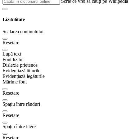
Scrie ce vrei sa cauți pe Wikipedia
Lizibilitate
Scalarea conținutului
Resetare
Lupă text
Font lizibil
Dislexie prietenos
Evidențiază titlurile
Evidențiază legăturile
Mărime font
Resetare
Spațiu între rânduri
Resetare
Spațiu între litere
Resetare