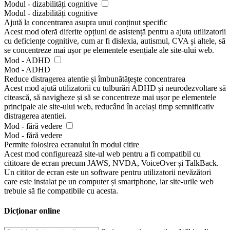
Modul - dizabilități cognitive
Modul - dizabilități cognitive
Ajută la concentrarea asupra unui conținut specific
Acest mod oferă diferite opțiuni de asistență pentru a ajuta utilizatorii
cu deficiențe cognitive, cum ar fi dislexia, autismul, CVA și altele, să
se concentreze mai ușor pe elementele esențiale ale site-ului web.
Mod - ADHD
Mod - ADHD
Reduce distragerea atentie și îmbunătățește concentrarea
Acest mod ajută utilizatorii cu tulburări ADHD și neurodezvoltare să
citească, să navigheze și să se concentreze mai ușor pe elementele
principale ale site-ului web, reducând în același timp semnificativ
distragerea atentiei.
Mod - fără vedere
Mod - fără vedere
Permite folosirea ecranului în modul citire
Acest mod configurează site-ul web pentru a fi compatibil cu
cititoare de ecran precum JAWS, NVDA, VoiceOver și TalkBack.
Un cititor de ecran este un software pentru utilizatorii nevăzători
care este instalat pe un computer și smartphone, iar site-urile web
trebuie să fie compatibile cu acesta.
Dicționar online