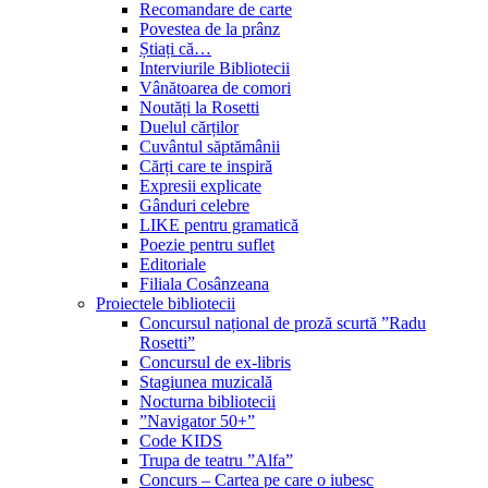
Recomandare de carte
Povestea de la prânz
Știați că…
Interviurile Bibliotecii
Vânătoarea de comori
Noutăți la Rosetti
Duelul cărților
Cuvântul săptămânii
Cărți care te inspiră
Expresii explicate
Gânduri celebre
LIKE pentru gramatică
Poezie pentru suflet
Editoriale
Filiala Cosânzeana
Proiectele bibliotecii
Concursul național de proză scurtă ”Radu
Rosetti”
Concursul de ex-libris
Stagiunea muzicală
Nocturna bibliotecii
”Navigator 50+”
Code KIDS
Trupa de teatru ”Alfa”
Concurs – Cartea pe care o iubesc