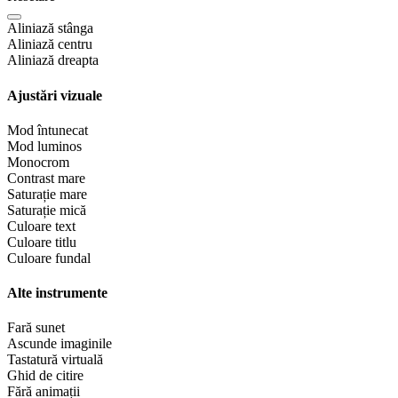
Aliniază stânga
Aliniază centru
Aliniază dreapta
Ajustări vizuale
Mod întunecat
Mod luminos
Monocrom
Contrast mare
Saturație mare
Saturație mică
Culoare text
Culoare titlu
Culoare fundal
Alte instrumente
Fară sunet
Ascunde imaginile
Tastatură virtuală
Ghid de citire
Fără animații