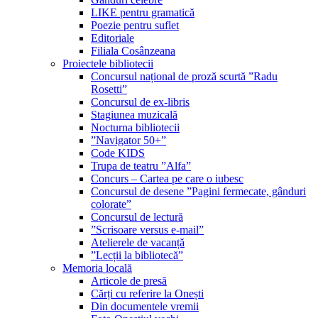
LIKE pentru gramatică
Poezie pentru suflet
Editoriale
Filiala Cosânzeana
Proiectele bibliotecii
Concursul național de proză scurtă ”Radu
Rosetti”
Concursul de ex-libris
Stagiunea muzicală
Nocturna bibliotecii
”Navigator 50+”
Code KIDS
Trupa de teatru ”Alfa”
Concurs – Cartea pe care o iubesc
Concursul de desene ”Pagini fermecate, gânduri
colorate”
Concursul de lectură
”Scrisoare versus e-mail”
Atelierele de vacanță
”Lecții la bibliotecă”
Memoria locală
Articole de presă
Cărți cu referire la Onești
Din documentele vremii