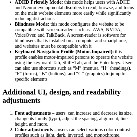
ADHD Friendly Mode:
this mode helps users with ADHD
and Neurodevelopmental disorders to read, browse, and focus
on the main website elements more easily while significantly
reducing distractions.
Blindness Mode:
this mode configures the website to be
compatible with screen-readers such as JAWS, NVDA,
VoiceOver, and TalkBack. A screen-reader is software for
blind users that is installed on a computer and smartphone,
and websites must be compatible with it.
Keyboard Navigation Profile (Motor-Impaired):
this
profile enables motor-impaired persons to operate the website
using the keyboard Tab, Shift+Tab, and the Enter keys. Users
can also use shortcuts such as “M” (menus), “H” (headings),
“F” (forms), “B” (buttons), and “G” (graphics) to jump to
specific elements.
Additional UI, design, and readability
adjustments
Font adjustments –
users, can increase and decrease its size,
change its family (type), adjust the spacing, alignment, line
height, and more.
Color adjustments –
users can select various color contrast
profiles such as light, dark, inverted, and monochrome.