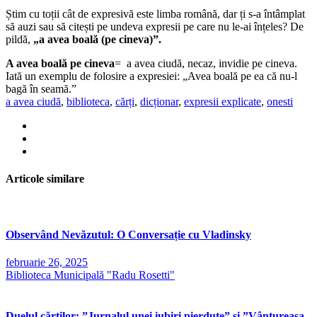
Știm cu toții cât de expresivă este limba română, dar ți s-a întâmplat
să auzi sau să citești pe undeva expresii pe care nu le-ai înțeles? De
pildă,
„a avea boală (pe cineva)”.
A avea boală pe cineva
= a avea ciudă, necaz, invidie pe cineva.
Iată un exemplu de folosire a expresiei: „Avea boală pe ea că nu-l
bagă în seamă.”
a avea ciudă
,
biblioteca
,
cărți
,
dicționar
,
expresii explicate
,
onesti
Articole similare
Observând Nevăzutul: O Conversație cu Vladinsky
februarie 26, 2025
Biblioteca Municipală "Radu Rosetti"
Duelul cărților: ”Jurnalul unei iubiri pierdute” și ”Vântureasa