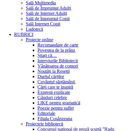
Sală Multimedia
Sală de Împrumut Adulți
Sală de Internet Adulți
Sală de împrumut Copii
Sală Internet Copii
Ludotecă
RUBRICI
Proiecte online
Recomandare de carte
Povestea de la prânz
Știați că…
Interviurile Bibliotecii
Vânătoarea de comori
Noutăți la Rosetti
Duelul cărților
Cuvântul săptămânii
Cărți care te inspiră
Expresii explicate
Gânduri celebre
LIKE pentru gramatică
Poezie pentru suflet
Editoriale
Filiala Cosânzeana
Proiectele bibliotecii
Concursul național de proză scurtă ”Radu