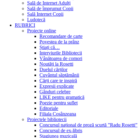
Sală de Internet Adulți
Sală de împrumut Copii
Sală Internet Copii
Ludotecă
RUBRICI
Proiecte online
Recomandare de carte
Povestea de la prânz
Știați că…
Interviurile Bibliotecii
Vânătoarea de comori
Noutăți la Rosetti
Duelul cărților
Cuvântul săptămânii
Cărți care te inspiră
Expresii explicate
Gânduri celebre
LIKE pentru gramatică
Poezie pentru suflet
Editoriale
Filiala Cosânzeana
Proiectele bibliotecii
Concursul național de proză scurtă ”Radu Rosetti”
Concursul de ex-libris
Stagiunea muzicală