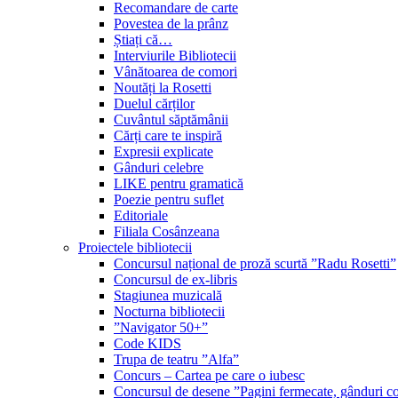
Recomandare de carte
Povestea de la prânz
Știați că…
Interviurile Bibliotecii
Vânătoarea de comori
Noutăți la Rosetti
Duelul cărților
Cuvântul săptămânii
Cărți care te inspiră
Expresii explicate
Gânduri celebre
LIKE pentru gramatică
Poezie pentru suflet
Editoriale
Filiala Cosânzeana
Proiectele bibliotecii
Concursul național de proză scurtă ”Radu Rosetti”
Concursul de ex-libris
Stagiunea muzicală
Nocturna bibliotecii
”Navigator 50+”
Code KIDS
Trupa de teatru ”Alfa”
Concurs – Cartea pe care o iubesc
Concursul de desene ”Pagini fermecate, gânduri co