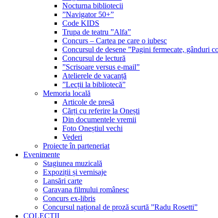
Nocturna bibliotecii
”Navigator 50+”
Code KIDS
Trupa de teatru ”Alfa”
Concurs – Cartea pe care o iubesc
Concursul de desene ”Pagini fermecate, gânduri co
Concursul de lectură
”Scrisoare versus e-mail”
Atelierele de vacanță
”Lecții la bibliotecă”
Memoria locală
Articole de presă
Cărți cu referire la Onești
Din documentele vremii
Foto Oneștiul vechi
Vederi
Proiecte în parteneriat
Evenimente
Stagiunea muzicală
Expoziții și vernisaje
Lansări carte
Caravana filmului românesc
Concurs ex-libris
Concursul național de proză scurtă ”Radu Rosetti”
COLECŢII