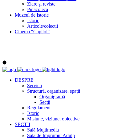
Ziare și reviste
Pinacoteca
Muzeul de Istorie
Istoric
Articole/colecții
Cinema “Capitol”
DESPRE
Servicii
Structură, organizare, spații
Organigramă
Secții
Regulament
Istoric
Misiune, viziune, obiective
SECȚII
Sală Multimedia
Sală de Împrumut Adulți