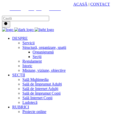
HUB CULTURAL ZONAL
ACASĂ
|
CONTACT
Youtube
Instagram
Facebook
DESPRE
Servicii
Structură, organizare, spații
Organigramă
Secții
Regulament
Istoric
Misiune, viziune, obiective
SECȚII
Sală Multimedia
Sală de Împrumut Adulți
Sală de Internet Adulți
Sală de împrumut Copii
Sală Internet Copii
Ludotecă
RUBRICI
Proiecte online