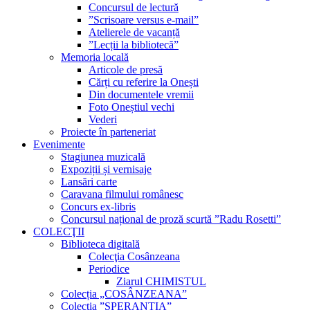
Concursul de lectură
”Scrisoare versus e-mail”
Atelierele de vacanță
”Lecții la bibliotecă”
Memoria locală
Articole de presă
Cărți cu referire la Onești
Din documentele vremii
Foto Oneștiul vechi
Vederi
Proiecte în parteneriat
Evenimente
Stagiunea muzicală
Expoziții și vernisaje
Lansări carte
Caravana filmului românesc
Concurs ex-libris
Concursul național de proză scurtă ”Radu Rosetti”
COLECŢII
Biblioteca digitală
Colecţia Cosânzeana
Periodice
Ziarul CHIMISTUL
Colecția „COSÂNZEANA”
Colecția ”SPERANȚIA”