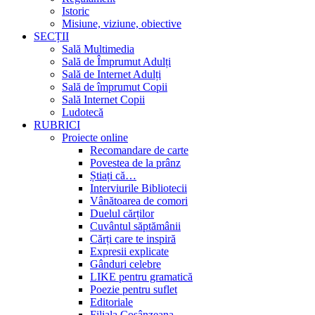
Istoric
Misiune, viziune, obiective
SECȚII
Sală Multimedia
Sală de Împrumut Adulți
Sală de Internet Adulți
Sală de împrumut Copii
Sală Internet Copii
Ludotecă
RUBRICI
Proiecte online
Recomandare de carte
Povestea de la prânz
Știați că…
Interviurile Bibliotecii
Vânătoarea de comori
Duelul cărților
Cuvântul săptămânii
Cărți care te inspiră
Expresii explicate
Gânduri celebre
LIKE pentru gramatică
Poezie pentru suflet
Editoriale
Filiala Cosânzeana