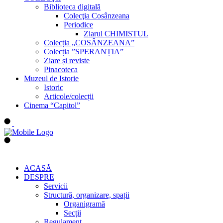
Biblioteca digitală
Colecţia Cosânzeana
Periodice
Ziarul CHIMISTUL
Colecția „COSÂNZEANA”
Colecția ”SPERANȚIA”
Ziare și reviste
Pinacoteca
Muzeul de Istorie
Istoric
Articole/colecții
Cinema “Capitol”
ACASĂ
DESPRE
Servicii
Structură, organizare, spații
Organigramă
Secții
Regulament