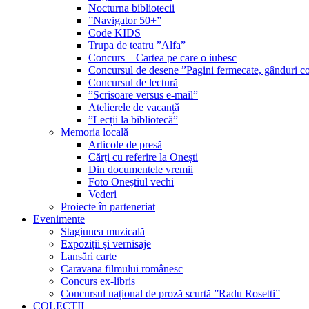
Nocturna bibliotecii
”Navigator 50+”
Code KIDS
Trupa de teatru ”Alfa”
Concurs – Cartea pe care o iubesc
Concursul de desene ”Pagini fermecate, gânduri co
Concursul de lectură
”Scrisoare versus e-mail”
Atelierele de vacanță
”Lecții la bibliotecă”
Memoria locală
Articole de presă
Cărți cu referire la Onești
Din documentele vremii
Foto Oneștiul vechi
Vederi
Proiecte în parteneriat
Evenimente
Stagiunea muzicală
Expoziții și vernisaje
Lansări carte
Caravana filmului românesc
Concurs ex-libris
Concursul național de proză scurtă ”Radu Rosetti”
COLECŢII