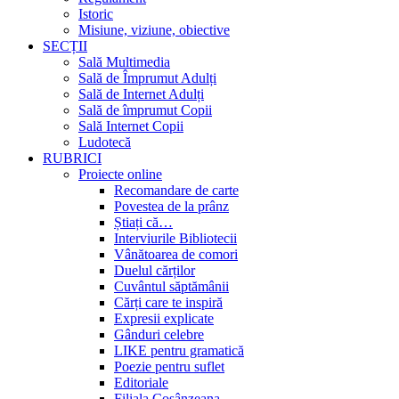
Istoric
Misiune, viziune, obiective
SECȚII
Sală Multimedia
Sală de Împrumut Adulți
Sală de Internet Adulți
Sală de împrumut Copii
Sală Internet Copii
Ludotecă
RUBRICI
Proiecte online
Recomandare de carte
Povestea de la prânz
Știați că…
Interviurile Bibliotecii
Vânătoarea de comori
Duelul cărților
Cuvântul săptămânii
Cărți care te inspiră
Expresii explicate
Gânduri celebre
LIKE pentru gramatică
Poezie pentru suflet
Editoriale
Filiala Cosânzeana