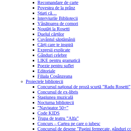
Recomandare de carte
Povestea de la prânz
Știați că…
Interviurile Bibliotecii
Vânătoarea de comori
Noutăți la Rosetti
Duelul cărților
Cuvântul săptămânii
Cărți care te inspiră
Expresii explicate
Gânduri celebre
LIKE pentru gramatică
Poezie pentru suflet
Editoriale
Filiala Cosânzeana
Proiectele bibliotecii
Concursul național de proză scurtă ”Radu Rosetti”
Concursul de ex-libris
Stagiunea muzicală
Nocturna bibliotecii
”Navigator 50+”
Code KIDS
Trupa de teatru ”Alfa”
Concurs – Cartea pe care o iubesc
Concursul de desene ”Pagini fermecate, gânduri co