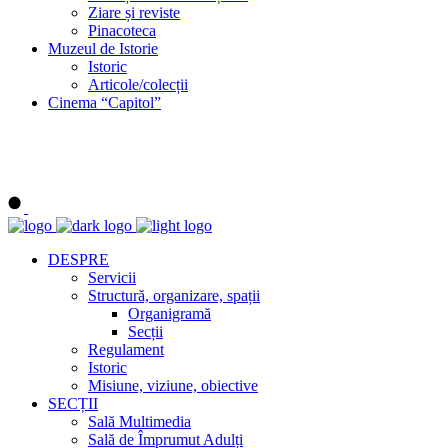
Ziare și reviste
Pinacoteca
Muzeul de Istorie
Istoric
Articole/colecții
Cinema “Capitol”
DESPRE
Servicii
Structură, organizare, spații
Organigramă
Secții
Regulament
Istoric
Misiune, viziune, obiective
SECȚII
Sală Multimedia
Sală de Împrumut Adulți