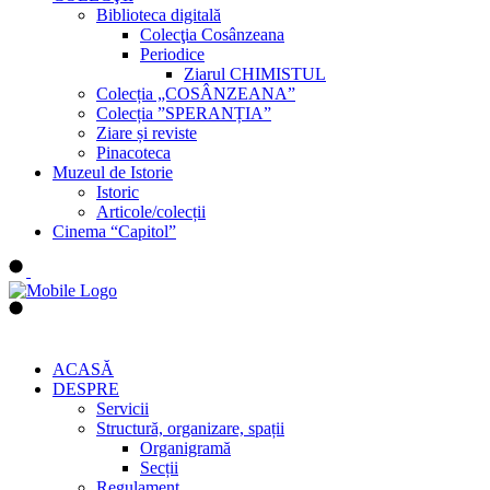
Biblioteca digitală
Colecţia Cosânzeana
Periodice
Ziarul CHIMISTUL
Colecția „COSÂNZEANA”
Colecția ”SPERANȚIA”
Ziare și reviste
Pinacoteca
Muzeul de Istorie
Istoric
Articole/colecții
Cinema “Capitol”
ACASĂ
DESPRE
Servicii
Structură, organizare, spații
Organigramă
Secții
Regulament