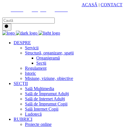
HUB CULTURAL ZONAL
ACASĂ
|
CONTACT
Youtube
Instagram
Facebook
DESPRE
Servicii
Structură, organizare, spații
Organigramă
Secții
Regulament
Istoric
Misiune, viziune, obiective
SECȚII
Sală Multimedia
Sală de Împrumut Adulți
Sală de Internet Adulți
Sală de împrumut Copii
Sală Internet Copii
Ludotecă
RUBRICI
Proiecte online