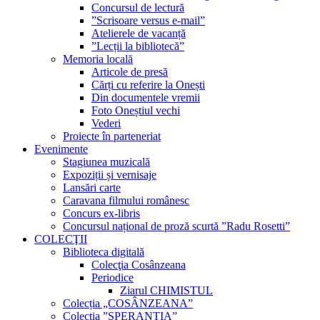
Concursul de lectură
”Scrisoare versus e-mail”
Atelierele de vacanță
”Lecții la bibliotecă”
Memoria locală
Articole de presă
Cărți cu referire la Onești
Din documentele vremii
Foto Oneștiul vechi
Vederi
Proiecte în parteneriat
Evenimente
Stagiunea muzicală
Expoziții și vernisaje
Lansări carte
Caravana filmului românesc
Concurs ex-libris
Concursul național de proză scurtă ”Radu Rosetti”
COLECŢII
Biblioteca digitală
Colecţia Cosânzeana
Periodice
Ziarul CHIMISTUL
Colecția „COSÂNZEANA”
Colecția ”SPERANȚIA”