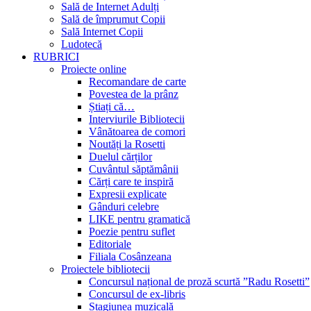
Sală de Internet Adulți
Sală de împrumut Copii
Sală Internet Copii
Ludotecă
RUBRICI
Proiecte online
Recomandare de carte
Povestea de la prânz
Știați că…
Interviurile Bibliotecii
Vânătoarea de comori
Noutăți la Rosetti
Duelul cărților
Cuvântul săptămânii
Cărți care te inspiră
Expresii explicate
Gânduri celebre
LIKE pentru gramatică
Poezie pentru suflet
Editoriale
Filiala Cosânzeana
Proiectele bibliotecii
Concursul național de proză scurtă ”Radu Rosetti”
Concursul de ex-libris
Stagiunea muzicală