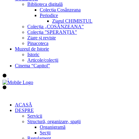
Biblioteca digitală
Colecţia Cosânzeana
Periodice
Ziarul CHIMISTUL
Colecția „COSÂNZEANA”
Colecția ”SPERANȚIA”
Ziare și reviste
Pinacoteca
Muzeul de Istorie
Istoric
Articole/colecții
Cinema “Capitol”
ACASĂ
DESPRE
Servicii
Structură, organizare, spații
Organigramă
Secții
Regulament