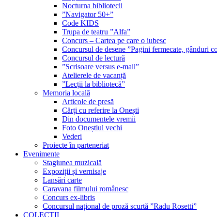
Nocturna bibliotecii
”Navigator 50+”
Code KIDS
Trupa de teatru ”Alfa”
Concurs – Cartea pe care o iubesc
Concursul de desene ”Pagini fermecate, gânduri co
Concursul de lectură
”Scrisoare versus e-mail”
Atelierele de vacanță
”Lecții la bibliotecă”
Memoria locală
Articole de presă
Cărți cu referire la Onești
Din documentele vremii
Foto Oneștiul vechi
Vederi
Proiecte în parteneriat
Evenimente
Stagiunea muzicală
Expoziții și vernisaje
Lansări carte
Caravana filmului românesc
Concurs ex-libris
Concursul național de proză scurtă ”Radu Rosetti”
COLECŢII