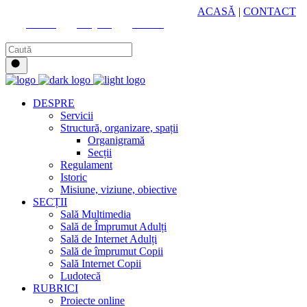
HUB CULTURAL ZONAL
ACASĂ
|
CONTACT
Youtube
Instagram
Facebook
DESPRE
Servicii
Structură, organizare, spații
Organigramă
Secții
Regulament
Istoric
Misiune, viziune, obiective
SECȚII
Sală Multimedia
Sală de Împrumut Adulți
Sală de Internet Adulți
Sală de împrumut Copii
Sală Internet Copii
Ludotecă
RUBRICI
Proiecte online