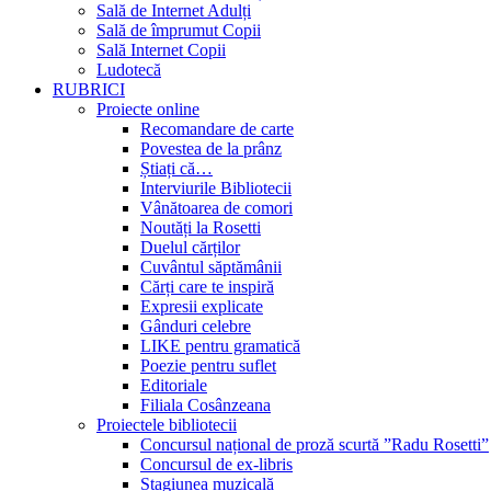
Sală de Internet Adulți
Sală de împrumut Copii
Sală Internet Copii
Ludotecă
RUBRICI
Proiecte online
Recomandare de carte
Povestea de la prânz
Știați că…
Interviurile Bibliotecii
Vânătoarea de comori
Noutăți la Rosetti
Duelul cărților
Cuvântul săptămânii
Cărți care te inspiră
Expresii explicate
Gânduri celebre
LIKE pentru gramatică
Poezie pentru suflet
Editoriale
Filiala Cosânzeana
Proiectele bibliotecii
Concursul național de proză scurtă ”Radu Rosetti”
Concursul de ex-libris
Stagiunea muzicală