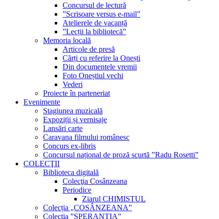
Concursul de lectură
”Scrisoare versus e-mail”
Atelierele de vacanță
”Lecții la bibliotecă”
Memoria locală
Articole de presă
Cărți cu referire la Onești
Din documentele vremii
Foto Oneștiul vechi
Vederi
Proiecte în parteneriat
Evenimente
Stagiunea muzicală
Expoziții și vernisaje
Lansări carte
Caravana filmului românesc
Concurs ex-libris
Concursul național de proză scurtă ”Radu Rosetti”
COLECŢII
Biblioteca digitală
Colecţia Cosânzeana
Periodice
Ziarul CHIMISTUL
Colecția „COSÂNZEANA”
Colecția ”SPERANȚIA”