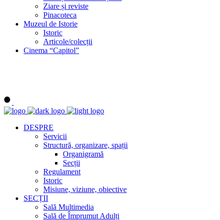
Ziare și reviste
Pinacoteca
Muzeul de Istorie
Istoric
Articole/colecții
Cinema “Capitol”
DESPRE
Servicii
Structură, organizare, spații
Organigramă
Secții
Regulament
Istoric
Misiune, viziune, obiective
SECȚII
Sală Multimedia
Sală de Împrumut Adulți