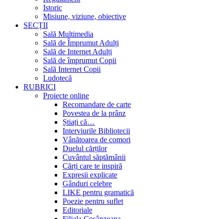
Istoric
Misiune, viziune, obiective
SECȚII
Sală Multimedia
Sală de Împrumut Adulți
Sală de Internet Adulți
Sală de împrumut Copii
Sală Internet Copii
Ludotecă
RUBRICI
Proiecte online
Recomandare de carte
Povestea de la prânz
Știați că…
Interviurile Bibliotecii
Vânătoarea de comori
Duelul cărților
Cuvântul săptămânii
Cărți care te inspiră
Expresii explicate
Gânduri celebre
LIKE pentru gramatică
Poezie pentru suflet
Editoriale
Filiala Cosânzeana