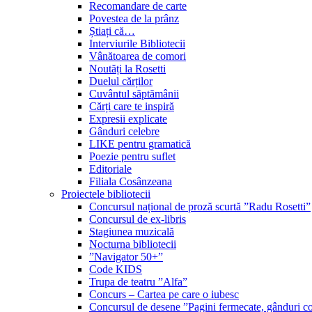
Recomandare de carte
Povestea de la prânz
Știați că…
Interviurile Bibliotecii
Vânătoarea de comori
Noutăți la Rosetti
Duelul cărților
Cuvântul săptămânii
Cărți care te inspiră
Expresii explicate
Gânduri celebre
LIKE pentru gramatică
Poezie pentru suflet
Editoriale
Filiala Cosânzeana
Proiectele bibliotecii
Concursul național de proză scurtă ”Radu Rosetti”
Concursul de ex-libris
Stagiunea muzicală
Nocturna bibliotecii
”Navigator 50+”
Code KIDS
Trupa de teatru ”Alfa”
Concurs – Cartea pe care o iubesc
Concursul de desene ”Pagini fermecate, gânduri co