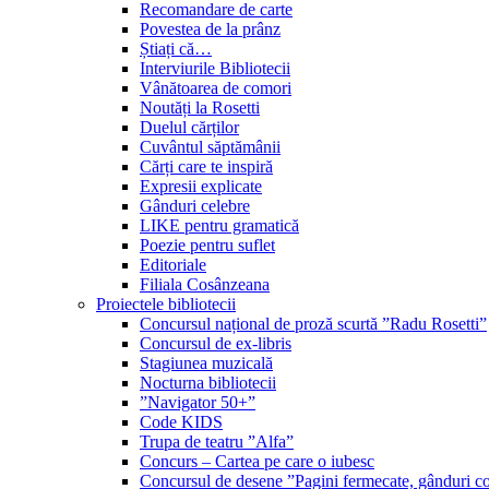
Recomandare de carte
Povestea de la prânz
Știați că…
Interviurile Bibliotecii
Vânătoarea de comori
Noutăți la Rosetti
Duelul cărților
Cuvântul săptămânii
Cărți care te inspiră
Expresii explicate
Gânduri celebre
LIKE pentru gramatică
Poezie pentru suflet
Editoriale
Filiala Cosânzeana
Proiectele bibliotecii
Concursul național de proză scurtă ”Radu Rosetti”
Concursul de ex-libris
Stagiunea muzicală
Nocturna bibliotecii
”Navigator 50+”
Code KIDS
Trupa de teatru ”Alfa”
Concurs – Cartea pe care o iubesc
Concursul de desene ”Pagini fermecate, gânduri co