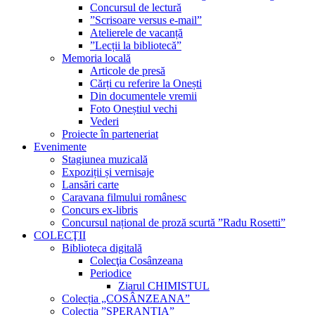
Concursul de lectură
”Scrisoare versus e-mail”
Atelierele de vacanță
”Lecții la bibliotecă”
Memoria locală
Articole de presă
Cărți cu referire la Onești
Din documentele vremii
Foto Oneștiul vechi
Vederi
Proiecte în parteneriat
Evenimente
Stagiunea muzicală
Expoziții și vernisaje
Lansări carte
Caravana filmului românesc
Concurs ex-libris
Concursul național de proză scurtă ”Radu Rosetti”
COLECŢII
Biblioteca digitală
Colecţia Cosânzeana
Periodice
Ziarul CHIMISTUL
Colecția „COSÂNZEANA”
Colecția ”SPERANȚIA”