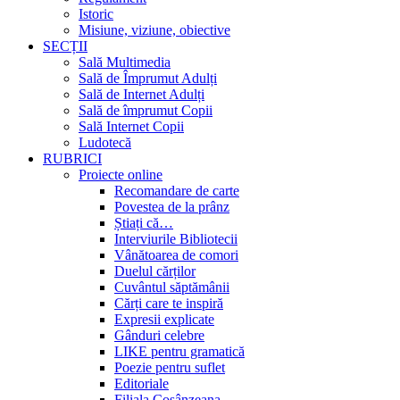
Istoric
Misiune, viziune, obiective
SECȚII
Sală Multimedia
Sală de Împrumut Adulți
Sală de Internet Adulți
Sală de împrumut Copii
Sală Internet Copii
Ludotecă
RUBRICI
Proiecte online
Recomandare de carte
Povestea de la prânz
Știați că…
Interviurile Bibliotecii
Vânătoarea de comori
Duelul cărților
Cuvântul săptămânii
Cărți care te inspiră
Expresii explicate
Gânduri celebre
LIKE pentru gramatică
Poezie pentru suflet
Editoriale
Filiala Cosânzeana