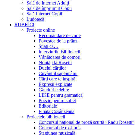
Sală de Internet Adulți
Sală de împrumut Copii
Sală Internet Copii
Ludotecă
RUBRICI
Proiecte online
Recomandare de carte
Povestea de la prânz
Știați că…
Interviurile Bibliotecii
Vânătoarea de comori
Noutăți la Rosetti
Duelul cărților
Cuvântul săptămânii
Cărți care te inspiră
Expresii explicate
Gânduri celebre
LIKE pentru gramatică
Poezie pentru suflet
Editoriale
Filiala Cosânzeana
Proiectele bibliotecii
Concursul național de proză scurtă ”Radu Rosetti”
Concursul de ex-libris
Stagiunea muzicală