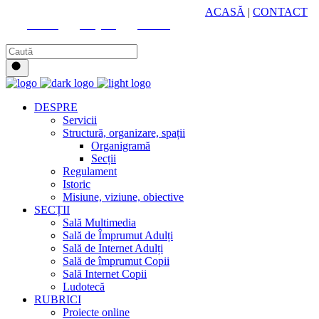
HUB CULTURAL ZONAL
ACASĂ
|
CONTACT
Youtube
Instagram
Facebook
DESPRE
Servicii
Structură, organizare, spații
Organigramă
Secții
Regulament
Istoric
Misiune, viziune, obiective
SECȚII
Sală Multimedia
Sală de Împrumut Adulți
Sală de Internet Adulți
Sală de împrumut Copii
Sală Internet Copii
Ludotecă
RUBRICI
Proiecte online