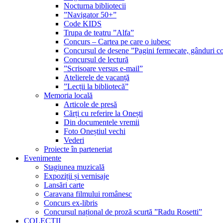
Nocturna bibliotecii
”Navigator 50+”
Code KIDS
Trupa de teatru ”Alfa”
Concurs – Cartea pe care o iubesc
Concursul de desene ”Pagini fermecate, gânduri co
Concursul de lectură
”Scrisoare versus e-mail”
Atelierele de vacanță
”Lecții la bibliotecă”
Memoria locală
Articole de presă
Cărți cu referire la Onești
Din documentele vremii
Foto Oneștiul vechi
Vederi
Proiecte în parteneriat
Evenimente
Stagiunea muzicală
Expoziții și vernisaje
Lansări carte
Caravana filmului românesc
Concurs ex-libris
Concursul național de proză scurtă ”Radu Rosetti”
COLECŢII