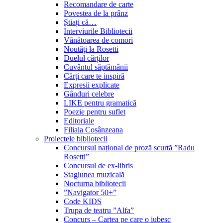
Recomandare de carte
Povestea de la prânz
Știați că…
Interviurile Bibliotecii
Vânătoarea de comori
Noutăți la Rosetti
Duelul cărților
Cuvântul săptămânii
Cărți care te inspiră
Expresii explicate
Gânduri celebre
LIKE pentru gramatică
Poezie pentru suflet
Editoriale
Filiala Cosânzeana
Proiectele bibliotecii
Concursul național de proză scurtă ”Radu
Rosetti”
Concursul de ex-libris
Stagiunea muzicală
Nocturna bibliotecii
”Navigator 50+”
Code KIDS
Trupa de teatru ”Alfa”
Concurs – Cartea pe care o iubesc