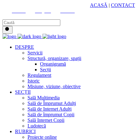
HUB CULTURAL ZONAL
ACASĂ
|
CONTACT
Youtube
Instagram
Facebook
DESPRE
Servicii
Structură, organizare, spații
Organigramă
Secții
Regulament
Istoric
Misiune, viziune, obiective
SECȚII
Sală Multimedia
Sală de Împrumut Adulți
Sală de Internet Adulți
Sală de împrumut Copii
Sală Internet Copii
Ludotecă
RUBRICI
Proiecte online