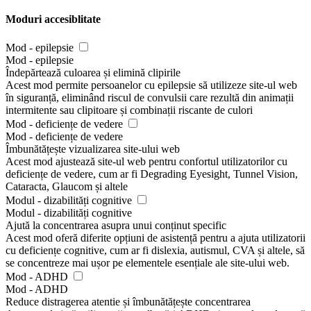
Moduri accesiblitate
Mod - epilepsie
Mod - epilepsie
Îndepărtează culoarea și elimină clipirile
Acest mod permite persoanelor cu epilepsie să utilizeze site-ul web
în siguranță, eliminând riscul de convulsii care rezultă din animații
intermitente sau clipitoare și combinații riscante de culori
Mod - deficiențe de vedere
Mod - deficiențe de vedere
Îmbunătățește vizualizarea site-ului web
Acest mod ajustează site-ul web pentru confortul utilizatorilor cu
deficiențe de vedere, cum ar fi Degrading Eyesight, Tunnel Vision,
Cataracta, Glaucom și altele
Modul - dizabilități cognitive
Modul - dizabilități cognitive
Ajută la concentrarea asupra unui conținut specific
Acest mod oferă diferite opțiuni de asistență pentru a ajuta utilizatorii
cu deficiențe cognitive, cum ar fi dislexia, autismul, CVA și altele, să
se concentreze mai ușor pe elementele esențiale ale site-ului web.
Mod - ADHD
Mod - ADHD
Reduce distragerea atentie și îmbunătățește concentrarea