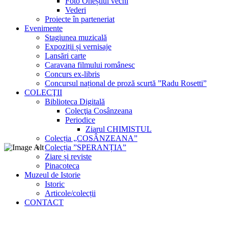
Foto Oneștiul vechi
Vederi
Proiecte în parteneriat
Evenimente
Stagiunea muzicală
Expoziții și vernisaje
Lansări carte
Caravana filmului românesc
Concurs ex-libris
Concursul național de proză scurtă ”Radu Rosetti”
COLECŢII
Biblioteca Digitală
Colecţia Cosânzeana
Periodice
Ziarul CHIMISTUL
Colecția „COSÂNZEANA”
Colecția ”SPERANȚIA”
Ziare și reviste
Pinacoteca
Muzeul de Istorie
Istoric
Articole/colecții
CONTACT