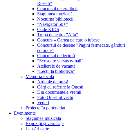
Rosetti”
Concursul de ex-libris
Stagiunea muzicală
Nocturna bibliotecii
”Navigator 50+”
Code KIDS
Trupa de teatru ”Alfa”
Concurs – Cartea pe care o iubesc
Concursul de desene ”Pagini fermecate, gânduri
colorate”
Concursul de lectură
”Scrisoare versus e-mail”
Atelierele de vacanță
”Lecții la bibliotecă”
Memoria locală
Articole de presă
Cărți cu referire la Onești
Din documentele vremii
Foto Oneștiul vechi
Vederi
Proiecte în parteneriat
Evenimente
Stagiunea muzicală
Expoziții și vernisaje
Lansări carte