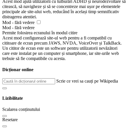
Acest mod ajută utilizatorii cu tulburări ADHD și neurodezvoltare să
citească, să navigheze și să se concentreze mai ușor pe elementele
principale ale site-ului web, reducând în același timp semnificativ
distragerea atentiei.
Mod - fără vedere
Mod - fără vedere
Permite folosirea ecranului în modul citire
Acest mod configurează site-ul web pentru a fi compatibil cu
cititoare de ecran precum JAWS, NVDA, VoiceOver și TalkBack.
Un cititor de ecran este un software pentru utilizatorii nevăzători
care este instalat pe un computer și smartphone, iar site-urile web
trebuie să fie compatibile cu acesta.
Dicționar online
Scrie ce vrei sa cauți pe Wikipedia
Lizibilitate
Scalarea conținutului
Resetare