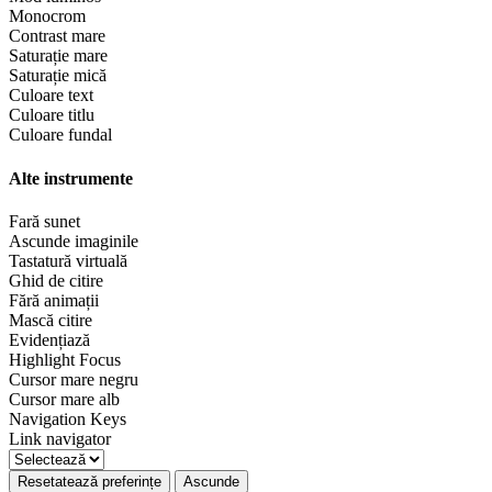
Monocrom
Contrast mare
Saturație mare
Saturație mică
Culoare text
Culoare titlu
Culoare fundal
Alte instrumente
Fară sunet
Ascunde imaginile
Tastatură virtuală
Ghid de citire
Fără animații
Mască citire
Evidențiază
Highlight Focus
Cursor mare negru
Cursor mare alb
Navigation Keys
Link navigator
Resetatează preferințe
Ascunde