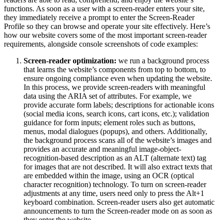
functions. As soon as a user with a screen-reader enters your site,
they immediately receive a prompt to enter the Screen-Reader
Profile so they can browse and operate your site effectively. Here’s
how our website covers some of the most important screen-reader
requirements, alongside console screenshots of code examples:
Screen-reader optimization:
we run a background process
that learns the website’s components from top to bottom, to
ensure ongoing compliance even when updating the website.
In this process, we provide screen-readers with meaningful
data using the ARIA set of attributes. For example, we
provide accurate form labels; descriptions for actionable icons
(social media icons, search icons, cart icons, etc.); validation
guidance for form inputs; element roles such as buttons,
menus, modal dialogues (popups), and others. Additionally,
the background process scans all of the website’s images and
provides an accurate and meaningful image-object-
recognition-based description as an ALT (alternate text) tag
for images that are not described. It will also extract texts that
are embedded within the image, using an OCR (optical
character recognition) technology. To turn on screen-reader
adjustments at any time, users need only to press the Alt+1
keyboard combination. Screen-reader users also get automatic
announcements to turn the Screen-reader mode on as soon as
they enter the website.