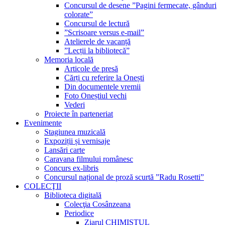
Concursul de desene ”Pagini fermecate, gânduri
colorate”
Concursul de lectură
”Scrisoare versus e-mail”
Atelierele de vacanță
”Lecții la bibliotecă”
Memoria locală
Articole de presă
Cărți cu referire la Onești
Din documentele vremii
Foto Oneștiul vechi
Vederi
Proiecte în parteneriat
Evenimente
Stagiunea muzicală
Expoziții și vernisaje
Lansări carte
Caravana filmului românesc
Concurs ex-libris
Concursul național de proză scurtă ”Radu Rosetti”
COLECŢII
Biblioteca digitală
Colecţia Cosânzeana
Periodice
Ziarul CHIMISTUL