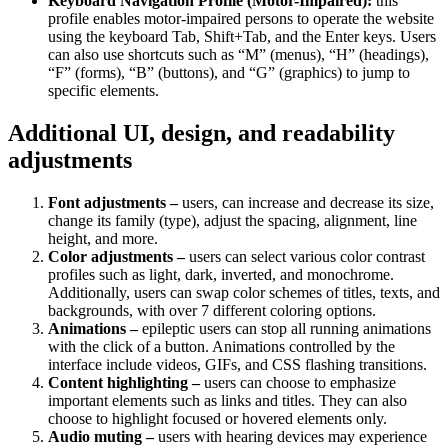
Keyboard Navigation Profile (Motor-Impaired):
this
profile enables motor-impaired persons to operate the website
using the keyboard Tab, Shift+Tab, and the Enter keys. Users
can also use shortcuts such as “M” (menus), “H” (headings),
“F” (forms), “B” (buttons), and “G” (graphics) to jump to
specific elements.
Additional UI, design, and readability
adjustments
Font adjustments –
users, can increase and decrease its size,
change its family (type), adjust the spacing, alignment, line
height, and more.
Color adjustments –
users can select various color contrast
profiles such as light, dark, inverted, and monochrome.
Additionally, users can swap color schemes of titles, texts, and
backgrounds, with over 7 different coloring options.
Animations –
epileptic users can stop all running animations
with the click of a button. Animations controlled by the
interface include videos, GIFs, and CSS flashing transitions.
Content highlighting –
users can choose to emphasize
important elements such as links and titles. They can also
choose to highlight focused or hovered elements only.
Audio muting –
users with hearing devices may experience