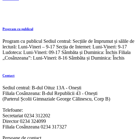
Program cu publicul
Program cu publicul Sediul central: Secțiile de împrumut și sălile de
lectură: Luni-Vineri – 9-17 Secția de Internet: Luni-Vineri: 9-17
Ludoteca: Luni-Vineri: 09-17 Sâmbăta și Duminica: Închis Filiala
„Cosânzeana”: Luni-Vineri: 8-16 Sâmbăta și Duminica: Închis
Contact
Sediul central: B-dul Oituz 13A - Onești
Filiala Cosânzeana: B-dul Republicii 43 - Onești
(Parterul Școlii Gimnaziale George Călinescu, Corp B)
Telefoane:
Secretariat 0234 312202
Director 0234 324099
Filiala Cosânzeana 0234 317327
Persoane de contact