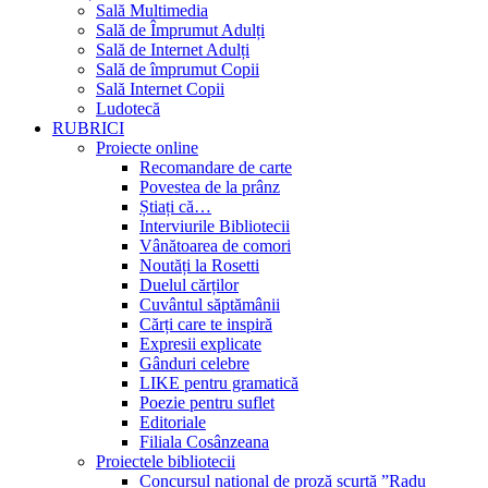
Sală Multimedia
Sală de Împrumut Adulți
Sală de Internet Adulți
Sală de împrumut Copii
Sală Internet Copii
Ludotecă
RUBRICI
Proiecte online
Recomandare de carte
Povestea de la prânz
Știați că…
Interviurile Bibliotecii
Vânătoarea de comori
Noutăți la Rosetti
Duelul cărților
Cuvântul săptămânii
Cărți care te inspiră
Expresii explicate
Gânduri celebre
LIKE pentru gramatică
Poezie pentru suflet
Editoriale
Filiala Cosânzeana
Proiectele bibliotecii
Concursul național de proză scurtă ”Radu