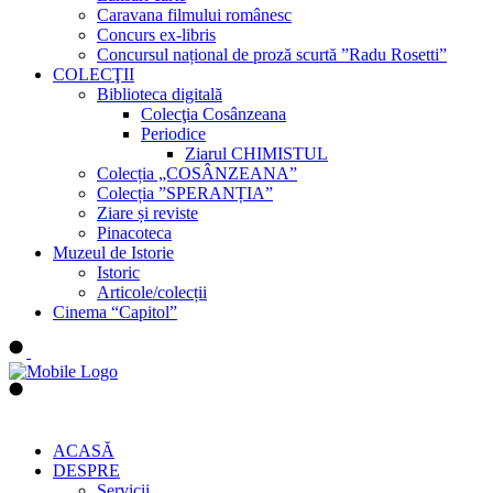
Caravana filmului românesc
Concurs ex-libris
Concursul național de proză scurtă ”Radu Rosetti”
COLECŢII
Biblioteca digitală
Colecţia Cosânzeana
Periodice
Ziarul CHIMISTUL
Colecția „COSÂNZEANA”
Colecția ”SPERANȚIA”
Ziare și reviste
Pinacoteca
Muzeul de Istorie
Istoric
Articole/colecții
Cinema “Capitol”
ACASĂ
DESPRE
Servicii