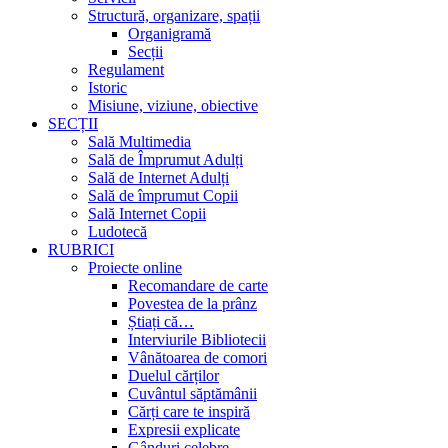
Structură, organizare, spații
Organigramă
Secții
Regulament
Istoric
Misiune, viziune, obiective
SECȚII
Sală Multimedia
Sală de Împrumut Adulți
Sală de Internet Adulți
Sală de împrumut Copii
Sală Internet Copii
Ludotecă
RUBRICI
Proiecte online
Recomandare de carte
Povestea de la prânz
Știați că…
Interviurile Bibliotecii
Vânătoarea de comori
Duelul cărților
Cuvântul săptămânii
Cărți care te inspiră
Expresii explicate
Gânduri celebre