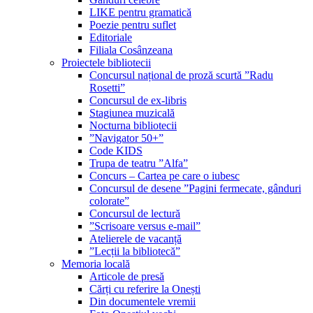
LIKE pentru gramatică
Poezie pentru suflet
Editoriale
Filiala Cosânzeana
Proiectele bibliotecii
Concursul național de proză scurtă ”Radu
Rosetti”
Concursul de ex-libris
Stagiunea muzicală
Nocturna bibliotecii
”Navigator 50+”
Code KIDS
Trupa de teatru ”Alfa”
Concurs – Cartea pe care o iubesc
Concursul de desene ”Pagini fermecate, gânduri
colorate”
Concursul de lectură
”Scrisoare versus e-mail”
Atelierele de vacanță
”Lecții la bibliotecă”
Memoria locală
Articole de presă
Cărți cu referire la Onești
Din documentele vremii