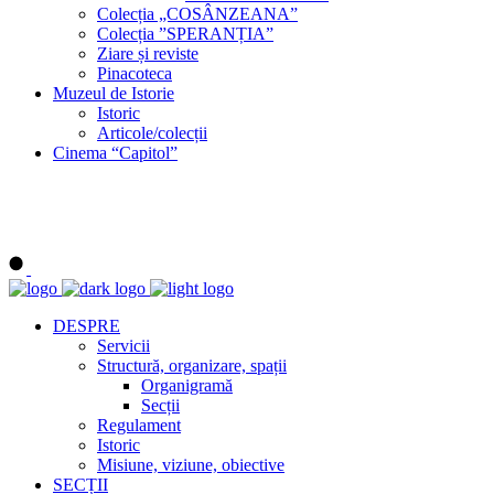
Colecția „COSÂNZEANA”
Colecția ”SPERANȚIA”
Ziare și reviste
Pinacoteca
Muzeul de Istorie
Istoric
Articole/colecții
Cinema “Capitol”
DESPRE
Servicii
Structură, organizare, spații
Organigramă
Secții
Regulament
Istoric
Misiune, viziune, obiective
SECȚII