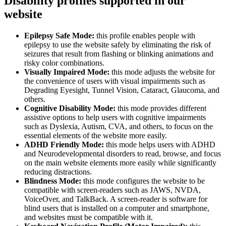
Disability profiles supported in our
website
Epilepsy Safe Mode:
this profile enables people with
epilepsy to use the website safely by eliminating the risk of
seizures that result from flashing or blinking animations and
risky color combinations.
Visually Impaired Mode:
this mode adjusts the website for
the convenience of users with visual impairments such as
Degrading Eyesight, Tunnel Vision, Cataract, Glaucoma, and
others.
Cognitive Disability Mode:
this mode provides different
assistive options to help users with cognitive impairments
such as Dyslexia, Autism, CVA, and others, to focus on the
essential elements of the website more easily.
ADHD Friendly Mode:
this mode helps users with ADHD
and Neurodevelopmental disorders to read, browse, and focus
on the main website elements more easily while significantly
reducing distractions.
Blindness Mode:
this mode configures the website to be
compatible with screen-readers such as JAWS, NVDA,
VoiceOver, and TalkBack. A screen-reader is software for
blind users that is installed on a computer and smartphone,
and websites must be compatible with it.