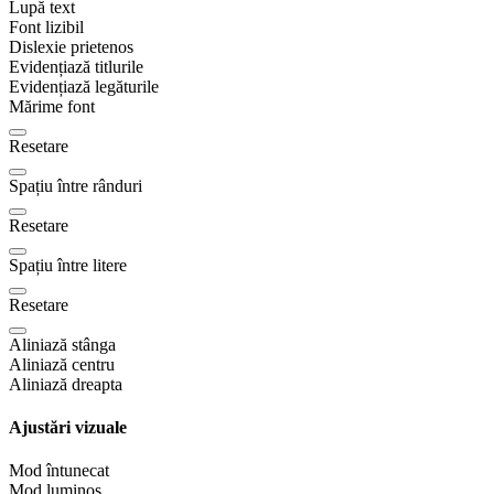
Lupă text
Font lizibil
Dislexie prietenos
Evidențiază titlurile
Evidențiază legăturile
Mărime font
Resetare
Spațiu între rânduri
Resetare
Spațiu între litere
Resetare
Aliniază stânga
Aliniază centru
Aliniază dreapta
Ajustări vizuale
Mod întunecat
Mod luminos