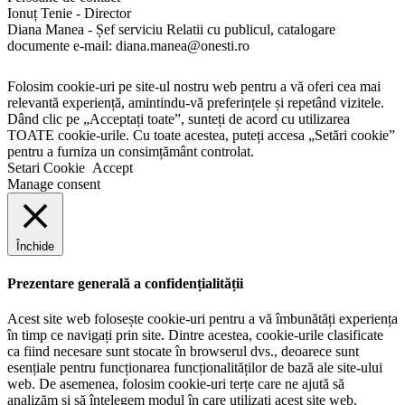
Ionuț Tenie - Director
Diana Manea - Șef serviciu Relatii cu publicul, catalogare
documente e-mail: diana.manea@onesti.ro
Folosim cookie-uri pe site-ul nostru web pentru a vă oferi cea mai
relevantă experiență, amintindu-vă preferințele și repetând vizitele.
Dând clic pe „Acceptați toate”, sunteți de acord cu utilizarea
TOATE cookie-urile. Cu toate acestea, puteți accesa „Setări cookie”
pentru a furniza un consimțământ controlat.
Setari Cookie
Accept
Manage consent
Închide
Prezentare generală a confidențialității
Acest site web folosește cookie-uri pentru a vă îmbunătăți experiența
în timp ce navigați prin site. Dintre acestea, cookie-urile clasificate
ca fiind necesare sunt stocate în browserul dvs., deoarece sunt
esențiale pentru funcționarea funcționalităților de bază ale site-ului
web. De asemenea, folosim cookie-uri terțe care ne ajută să
analizăm și să înțelegem modul în care utilizați acest site web.