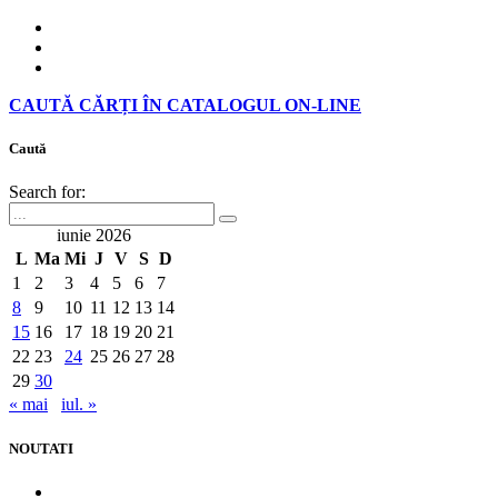
CAUTĂ CĂRȚI ÎN CATALOGUL ON-LINE
Caută
Search for:
iunie 2026
L
Ma
Mi
J
V
S
D
1
2
3
4
5
6
7
8
9
10
11
12
13
14
15
16
17
18
19
20
21
22
23
24
25
26
27
28
29
30
« mai
iul. »
NOUTATI