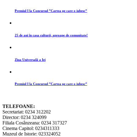
Premiul I la Concursul ”Cartea pe care o iubesc”
25 de ani în casa culturii, aproape de comunitate!
Ziua Universală a Iei
Premiul I la Concursul ”Cartea pe care o iubesc”
TELEFOANE:
Secretariat: 0234 312202
Director: 0234 324099
Filiala Cosânzeana: 0234 317327
Cinema Capitol: 0234311333
Muzeul de Istorie: 023324052