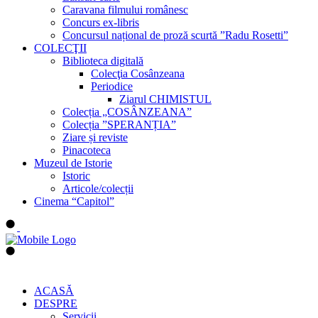
Caravana filmului românesc
Concurs ex-libris
Concursul național de proză scurtă ”Radu Rosetti”
COLECŢII
Biblioteca digitală
Colecţia Cosânzeana
Periodice
Ziarul CHIMISTUL
Colecția „COSÂNZEANA”
Colecția ”SPERANȚIA”
Ziare și reviste
Pinacoteca
Muzeul de Istorie
Istoric
Articole/colecții
Cinema “Capitol”
ACASĂ
DESPRE
Servicii