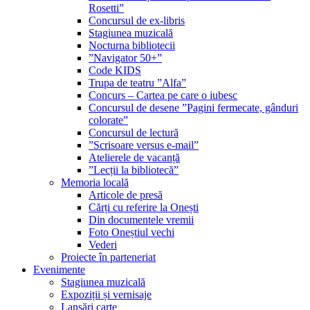
Rosetti”
Concursul de ex-libris
Stagiunea muzicală
Nocturna bibliotecii
”Navigator 50+”
Code KIDS
Trupa de teatru ”Alfa”
Concurs – Cartea pe care o iubesc
Concursul de desene ”Pagini fermecate, gânduri
colorate”
Concursul de lectură
”Scrisoare versus e-mail”
Atelierele de vacanță
”Lecții la bibliotecă”
Memoria locală
Articole de presă
Cărți cu referire la Onești
Din documentele vremii
Foto Oneștiul vechi
Vederi
Proiecte în parteneriat
Evenimente
Stagiunea muzicală
Expoziții și vernisaje
Lansări carte