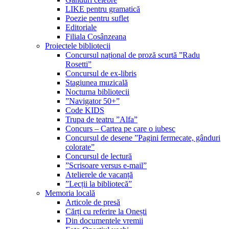
LIKE pentru gramatică
Poezie pentru suflet
Editoriale
Filiala Cosânzeana
Proiectele bibliotecii
Concursul național de proză scurtă ”Radu
Rosetti”
Concursul de ex-libris
Stagiunea muzicală
Nocturna bibliotecii
”Navigator 50+”
Code KIDS
Trupa de teatru ”Alfa”
Concurs – Cartea pe care o iubesc
Concursul de desene ”Pagini fermecate, gânduri
colorate”
Concursul de lectură
”Scrisoare versus e-mail”
Atelierele de vacanță
”Lecții la bibliotecă”
Memoria locală
Articole de presă
Cărți cu referire la Onești
Din documentele vremii