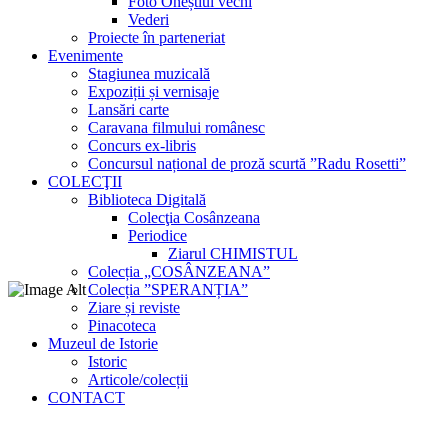
Foto Oneștiul vechi
Vederi
Proiecte în parteneriat
Evenimente
Stagiunea muzicală
Expoziții și vernisaje
Lansări carte
Caravana filmului românesc
Concurs ex-libris
Concursul național de proză scurtă ”Radu Rosetti”
COLECŢII
Biblioteca Digitală
Colecţia Cosânzeana
Periodice
Ziarul CHIMISTUL
Colecția „COSÂNZEANA”
Colecția ”SPERANȚIA”
Ziare și reviste
Pinacoteca
Muzeul de Istorie
Istoric
Articole/colecții
CONTACT