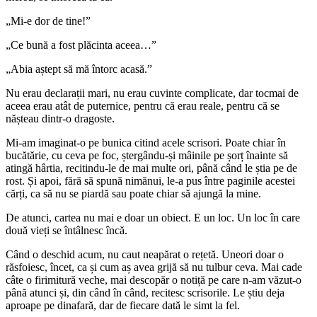
„Mi-e dor de tine!”
„Ce bună a fost plăcinta aceea…”
„Abia aștept să mă întorc acasă.”
Nu erau declarații mari, nu erau cuvinte complicate, dar tocmai de
aceea erau atât de puternice, pentru că erau reale, pentru că se
nășteau dintr-o dragoste.
Mi-am imaginat-o pe bunica citind acele scrisori. Poate chiar în
bucătărie, cu ceva pe foc, ștergându-și mâinile pe șorț înainte să
atingă hârtia, recitindu-le de mai multe ori, până când le știa pe de
rost. Și apoi, fără să spună nimănui, le-a pus între paginile acestei
cărți, ca să nu se piardă sau poate chiar să ajungă la mine.
De atunci, cartea nu mai e doar un obiect. E un loc. Un loc în care
două vieți se întâlnesc încă.
Când o deschid acum, nu caut neapărat o rețetă. Uneori doar o
răsfoiesc, încet, ca și cum aș avea grijă să nu tulbur ceva. Mai cade
câte o firimitură veche, mai descopăr o notiță pe care n-am văzut-o
până atunci și, din când în când, recitesc scrisorile. Le știu deja
aproape pe dinafară, dar de fiecare dată le simt la fel.