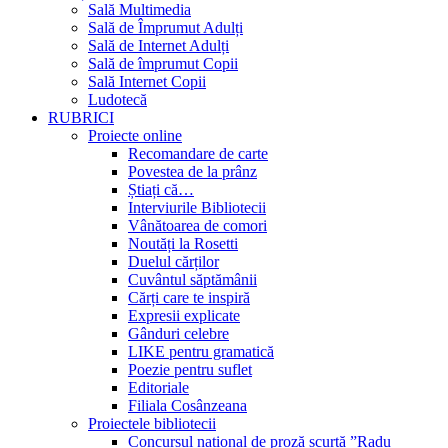
Sală Multimedia
Sală de Împrumut Adulți
Sală de Internet Adulți
Sală de împrumut Copii
Sală Internet Copii
Ludotecă
RUBRICI
Proiecte online
Recomandare de carte
Povestea de la prânz
Știați că…
Interviurile Bibliotecii
Vânătoarea de comori
Noutăți la Rosetti
Duelul cărților
Cuvântul săptămânii
Cărți care te inspiră
Expresii explicate
Gânduri celebre
LIKE pentru gramatică
Poezie pentru suflet
Editoriale
Filiala Cosânzeana
Proiectele bibliotecii
Concursul național de proză scurtă ”Radu