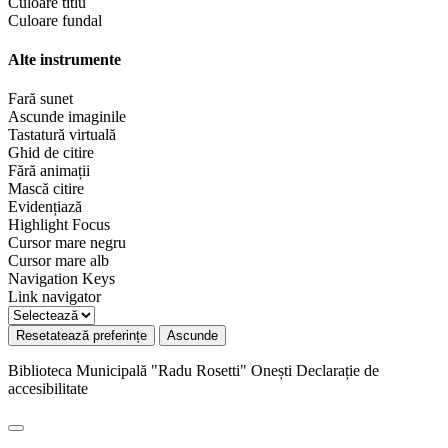
Culoare titlu
Culoare fundal
Alte instrumente
Fară sunet
Ascunde imaginile
Tastatură virtuală
Ghid de citire
Fără animații
Mască citire
Evidențiază
Highlight Focus
Cursor mare negru
Cursor mare alb
Navigation Keys
Link navigator
Resetatează preferințe
Ascunde
Biblioteca Municipală "Radu Rosetti" Onești
Declarație de
accesibilitate