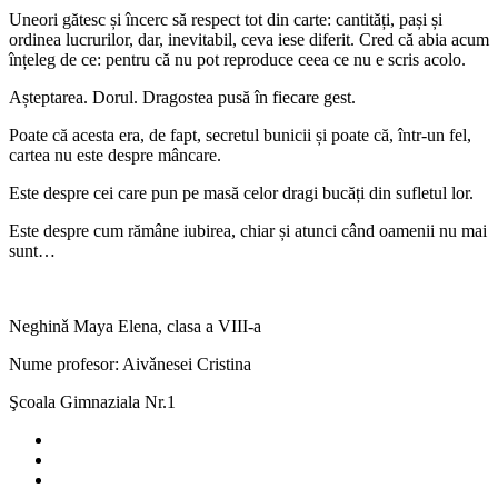
Uneori gătesc și încerc să respect tot din carte: cantități, pași și
ordinea lucrurilor, dar, inevitabil, ceva iese diferit. Cred că abia acum
înțeleg de ce: pentru că nu pot reproduce ceea ce nu e scris acolo.
Așteptarea. Dorul. Dragostea pusă în fiecare gest.
Poate că acesta era, de fapt, secretul bunicii și poate că, într-un fel,
cartea nu este despre mâncare.
Este despre cei care pun pe masă celor dragi bucăți din sufletul lor.
Este despre cum rămâne iubirea, chiar și atunci când oamenii nu mai
sunt…
Neghinǎ Maya Elena, clasa a VIII-a
Nume profesor: Aivǎnesei Cristina
Şcoala Gimnaziala Nr.1