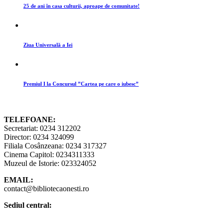
25 de ani în casa culturii, aproape de comunitate!
Ziua Universală a Iei
Premiul I la Concursul ”Cartea pe care o iubesc”
TELEFOANE:
Secretariat: 0234 312202
Director: 0234 324099
Filiala Cosânzeana: 0234 317327
Cinema Capitol: 0234311333
Muzeul de Istorie: 023324052
EMAIL:
contact@bibliotecaonesti.ro
Sediul central: