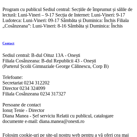
Program cu publicul Sediul central: Secțiile de împrumut și sălile de
lectură: Luni-Vineri – 9-17 Secția de Internet: Luni-Vineri: 9-17
Ludoteca: Luni-Vineri: 09-17 Sâmbăta și Duminica: Închis Filiala
„Cosânzeana”: Luni-Vineri: 8-16 Sâmbăta și Duminica: Închis
Contact
Sediul central: B-dul Oituz 13A - Onești
Filiala Cosânzeana: B-dul Republicii 43 - Onești
(Parterul Școlii Gimnaziale George Călinescu, Corp B)
Telefoane:
Secretariat 0234 312202
Director 0234 324099
Filiala Cosânzeana 0234 317327
Persoane de contact
Ionuț Tenie - Director
Diana Manea - Șef serviciu Relatii cu publicul, catalogare
documente e-mail: diana.manea@onesti.ro
Folosim cookie-uri pe site-ul nostru web pentru a vă oferi cea mai