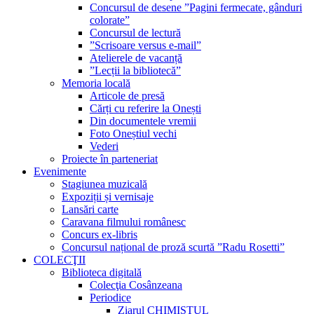
Concursul de desene ”Pagini fermecate, gânduri
colorate”
Concursul de lectură
”Scrisoare versus e-mail”
Atelierele de vacanță
”Lecții la bibliotecă”
Memoria locală
Articole de presă
Cărți cu referire la Onești
Din documentele vremii
Foto Oneștiul vechi
Vederi
Proiecte în parteneriat
Evenimente
Stagiunea muzicală
Expoziții și vernisaje
Lansări carte
Caravana filmului românesc
Concurs ex-libris
Concursul național de proză scurtă ”Radu Rosetti”
COLECŢII
Biblioteca digitală
Colecţia Cosânzeana
Periodice
Ziarul CHIMISTUL