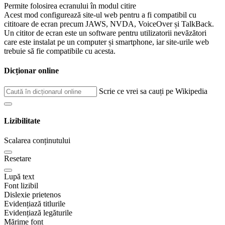
Permite folosirea ecranului în modul citire
Acest mod configurează site-ul web pentru a fi compatibil cu
cititoare de ecran precum JAWS, NVDA, VoiceOver și TalkBack.
Un cititor de ecran este un software pentru utilizatorii nevăzători
care este instalat pe un computer și smartphone, iar site-urile web
trebuie să fie compatibile cu acesta.
Dicționar online
Scrie ce vrei sa cauți pe Wikipedia
Lizibilitate
Scalarea conținutului
Resetare
Lupă text
Font lizibil
Dislexie prietenos
Evidențiază titlurile
Evidențiază legăturile
Mărime font