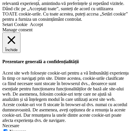
relevantă experiență, amintindu-vă preferințele și repetând vizitele.
Dând clic pe „Acceptați toate”, sunteți de acord cu utilizarea
TOATE cookie-urile. Cu toate acestea, puteți accesa „Setări cookie”
pentru a furniza un consimțământ controlat.
Setari Cookie
Accept
Manage consent
Închide
Prezentare generală a confidențialității
Acest site web folosește cookie-uri pentru a vă îmbunătăți experiența
în timp ce navigați prin site. Dintre acestea, cookie-urile clasificate
ca fiind necesare sunt stocate în browserul dvs., deoarece sunt
esențiale pentru funcționarea funcționalităților de bază ale site-ului
web. De asemenea, folosim cookie-uri terțe care ne ajută să
analizăm și să înțelegem modul în care utilizați acest site web.
Aceste cookie-uri vor fi stocate în browser-ul dvs. numai cu acordul
dumneavoastră. De asemenea, aveți opțiunea de a renunța la aceste
cookie-uri. Dar renunțarea la unele dintre aceste cookie-uri poate
afecta experiența dvs. de navigare.
Necesare