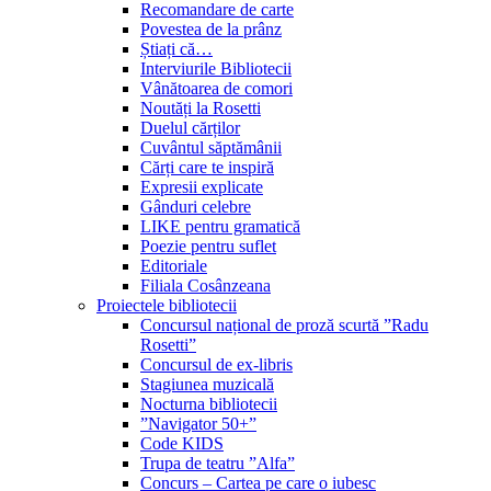
Recomandare de carte
Povestea de la prânz
Știați că…
Interviurile Bibliotecii
Vânătoarea de comori
Noutăți la Rosetti
Duelul cărților
Cuvântul săptămânii
Cărți care te inspiră
Expresii explicate
Gânduri celebre
LIKE pentru gramatică
Poezie pentru suflet
Editoriale
Filiala Cosânzeana
Proiectele bibliotecii
Concursul național de proză scurtă ”Radu
Rosetti”
Concursul de ex-libris
Stagiunea muzicală
Nocturna bibliotecii
”Navigator 50+”
Code KIDS
Trupa de teatru ”Alfa”
Concurs – Cartea pe care o iubesc