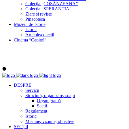
Colecția „COSÂNZEANA”
Colecția ”SPERANȚIA”
Ziare și reviste
Pinacoteca
Muzeul de Istorie
Istoric
Articole/colecții
Cinema “Capitol”
DESPRE
Servicii
Structură, organizare, spații
Organigramă
Secții
Regulament
Istoric
Misiune, viziune, obiective
SECȚII