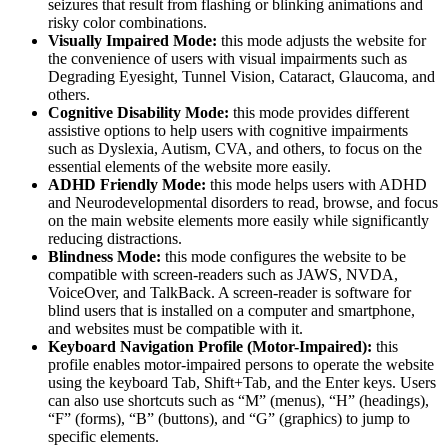
seizures that result from flashing or blinking animations and
risky color combinations.
Visually Impaired Mode:
this mode adjusts the website for
the convenience of users with visual impairments such as
Degrading Eyesight, Tunnel Vision, Cataract, Glaucoma, and
others.
Cognitive Disability Mode:
this mode provides different
assistive options to help users with cognitive impairments
such as Dyslexia, Autism, CVA, and others, to focus on the
essential elements of the website more easily.
ADHD Friendly Mode:
this mode helps users with ADHD
and Neurodevelopmental disorders to read, browse, and focus
on the main website elements more easily while significantly
reducing distractions.
Blindness Mode:
this mode configures the website to be
compatible with screen-readers such as JAWS, NVDA,
VoiceOver, and TalkBack. A screen-reader is software for
blind users that is installed on a computer and smartphone,
and websites must be compatible with it.
Keyboard Navigation Profile (Motor-Impaired):
this
profile enables motor-impaired persons to operate the website
using the keyboard Tab, Shift+Tab, and the Enter keys. Users
can also use shortcuts such as “M” (menus), “H” (headings),
“F” (forms), “B” (buttons), and “G” (graphics) to jump to
specific elements.