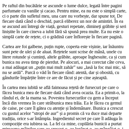
Pe raftul din bucătărie se ascunde o lume dulce, legată între pagini
parfumate cu vanilie și cacao. Pentru mine, ea nu este o simplă carte,
ci o parte din sufletul meu, una care nu vorbește, dar spune tot. De
fiecare dată când o deschid, parcă eliberez un nor de amintiri. În ea
se ascund ani întregi de viață, gesturi repetate, dimineți grăbite și seri
liniștite în care cineva a iubit fără să spună prea multe. Ea nu este o
simplă carte de rețete, ci o grădină care înflorește în fiecare pagină.
Cartea are foi galbene, puțin rupte, coperta este vișinie, iar înăuntru
sunt pete de ulei și de aluat. Rețetele sunt scrise de mână, unele cu
litere rotunde și cuminți, altele grăbite, aproape înghesuite, ca și cum
bunica nu avea timp de pierdut. Pe alocuri, a mai corectat câte ceva,
a mai adăugat un „puțin mai mult zahăr” sau „lasă la foc mai mic, să
nu se ardă”. Parcă o văd în fiecare rând: atentă, dar și obosită, cu
gândurile împărțite între ce are de făcut și pe cine așteaptă.
În cartea mea iubită se află faimoasa rețetă de fursecuri pe care o
făcea bunica mea de fiecare dată când avea ocazia. Ea a primit-o, la
rândul ei, de la mama sa. Povestea fursecurilor cu gem a început
încă din vremea în care străbunica mea trăia. Ea le făcea cu gemul
de caise, pe care îl gătea cu atenție și îndemânare. Bunica a crescut
cu gustul acelor “stropi de aur” și a promis că va duce mai departe
tradiția, orice s-ar întâmpla. Ingredientul secret pe care îl adăuga în
compoziție era iubirea sa. La fel ca mine, copilăria bunicii a purtat
mireasma mâinilor care au crescut-o, au legănat-o, au mângâiat-o, i-