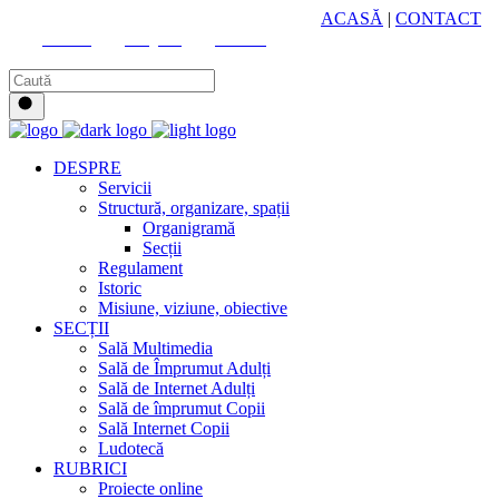
HUB CULTURAL ZONAL
ACASĂ
|
CONTACT
Youtube
Instagram
Facebook
DESPRE
Servicii
Structură, organizare, spații
Organigramă
Secții
Regulament
Istoric
Misiune, viziune, obiective
SECȚII
Sală Multimedia
Sală de Împrumut Adulți
Sală de Internet Adulți
Sală de împrumut Copii
Sală Internet Copii
Ludotecă
RUBRICI
Proiecte online