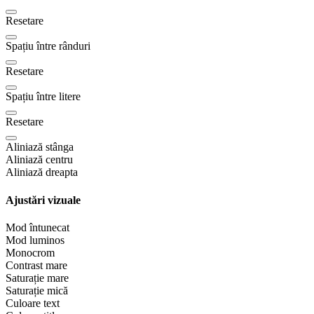
Resetare
Spațiu între rânduri
Resetare
Spațiu între litere
Resetare
Aliniază stânga
Aliniază centru
Aliniază dreapta
Ajustări vizuale
Mod întunecat
Mod luminos
Monocrom
Contrast mare
Saturație mare
Saturație mică
Culoare text