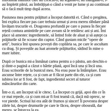
au împletit părul, au îmbrățișat-o când a venit pe lume și au continuat
să o facă mult timp după aceea.
Pasiunea mea pentru prăjituri a început datorită ei. Când o pregătea,
îmi explica fiecare pas care trebuia urmat și avea mereu răbdare până
învățam trucurile ei. Dragostea profundă pe care o punea în fiecare
rețetă contura amintirile pe care aveam să le retrăiesc ani și ani. Îmi
place să amestec ingredientele, să întind foile de aluat și să aștept ca
prăjiturile să fie scoase din cuptor. Când gustam micile “opere de
artă”, bunica îmi spunea povești din copilăria sa, pe care le ascultam
cu drag. Și poveștile au luat aromele prăjiturilor, sădind în mine o
mare iubire.
După ce bunica mi-a înmânat cartea pentru a o păstra, am deschis-o
și dintr-o pagină a căzut o hârtie pliată, apoi încă una și încă una.
Erau scrisorile de la bunicul meu. Nu erau puse la întâmplare. Erau
ascunse între rețete, ca și cum ar fi făcut parte din ele, ca și cum
iubirea lor ar fi fost, de fapt, ingredientul secret al tuturor
mâncărurilor din carte.
Într-o zi, am început să le citesc. La început cu grijă, apoi din ce în
ce mai repede, ca și cum mi-ar fi fost teamă că, dacă mă opresc, se
vor pierde. Scrisul lui era atât de frumos și sincer! Îi povestea despre
zilele lui, despre drumurile pe care le făcea, despre oboseală, dar
mereu, se întorcea la ea.