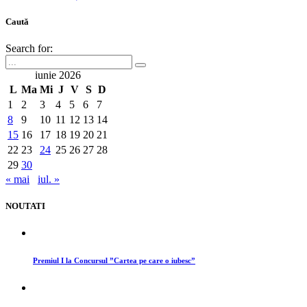
Caută
Search for:
iunie 2026
L
Ma
Mi
J
V
S
D
1
2
3
4
5
6
7
8
9
10
11
12
13
14
15
16
17
18
19
20
21
22
23
24
25
26
27
28
29
30
« mai
iul. »
NOUTATI
Premiul I la Concursul ”Cartea pe care o iubesc”