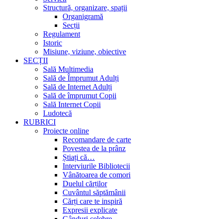
Structură, organizare, spații
Organigramă
Secții
Regulament
Istoric
Misiune, viziune, obiective
SECȚII
Sală Multimedia
Sală de Împrumut Adulți
Sală de Internet Adulți
Sală de împrumut Copii
Sală Internet Copii
Ludotecă
RUBRICI
Proiecte online
Recomandare de carte
Povestea de la prânz
Știați că…
Interviurile Bibliotecii
Vânătoarea de comori
Duelul cărților
Cuvântul săptămânii
Cărți care te inspiră
Expresii explicate
Gânduri celebre