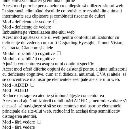
Îndepărtează culoarea și elimină clipirile
Acest mod permite persoanelor cu epilepsie să utilizeze site-ul web
în siguranță, eliminând riscul de convulsii care rezultă din animații
intermitente sau clipitoare și combinații riscante de culori
Mod - deficiențe de vedere
Mod - deficiențe de vedere
Îmbunătățește vizualizarea site-ului web
Acest mod ajustează site-ul web pentru confortul utilizatorilor cu
deficiențe de vedere, cum ar fi Degrading Eyesight, Tunnel Vision,
Cataracta, Glaucom și altele
Modul - dizabilități cognitive
Modul - dizabilități cognitive
Ajută la concentrarea asupra unui conținut specific
Acest mod oferă diferite opțiuni de asistență pentru a ajuta utilizatorii
cu deficiențe cognitive, cum ar fi dislexia, autismul, CVA și altele, să
se concentreze mai ușor pe elementele esențiale ale site-ului web.
Mod - ADHD
Mod - ADHD
Reduce distragerea atentie și îmbunătățește concentrarea
Acest mod ajută utilizatorii cu tulburări ADHD și neurodezvoltare să
citească, să navigheze și să se concentreze mai ușor pe elementele
principale ale site-ului web, reducând în același timp semnificativ
distragerea atentiei.
Mod - fără vedere
Mod - fără vedere