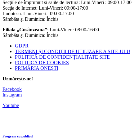
Secțiile de împrumut și salile de lectură: Luni-Vineri : 09:00-17:00
Secția de Internet: Luni-Vineri: 09:00-17:00
Ludoteca: Luni-Vineri: 09:00-17:00
Sâmbăta și Duminica: Închis
Filiala „Cosânzeana”
: Luni-Vineri: 08:00-16:00
Sâmbăta și Duminica: Închis
GDPR
TERMENI ȘI CONDIȚII DE UTILIZARE A SITE-ULU
POLITICĂ DE CONFIDENȚIALITATE SITE
POLITICA DE COOKIES
PRIMĂRIA ONEȘTI
Urmărește-ne!
Facebook
Instagram
Youtube
Program cu publicul