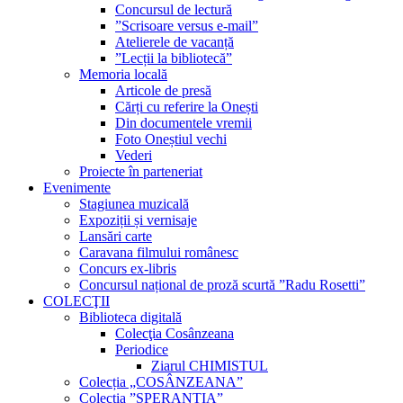
Concursul de lectură
”Scrisoare versus e-mail”
Atelierele de vacanță
”Lecții la bibliotecă”
Memoria locală
Articole de presă
Cărți cu referire la Onești
Din documentele vremii
Foto Oneștiul vechi
Vederi
Proiecte în parteneriat
Evenimente
Stagiunea muzicală
Expoziții și vernisaje
Lansări carte
Caravana filmului românesc
Concurs ex-libris
Concursul național de proză scurtă ”Radu Rosetti”
COLECŢII
Biblioteca digitală
Colecţia Cosânzeana
Periodice
Ziarul CHIMISTUL
Colecția „COSÂNZEANA”
Colecția ”SPERANȚIA”