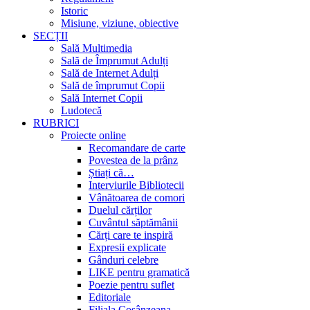
Istoric
Misiune, viziune, obiective
SECȚII
Sală Multimedia
Sală de Împrumut Adulți
Sală de Internet Adulți
Sală de împrumut Copii
Sală Internet Copii
Ludotecă
RUBRICI
Proiecte online
Recomandare de carte
Povestea de la prânz
Știați că…
Interviurile Bibliotecii
Vânătoarea de comori
Duelul cărților
Cuvântul săptămânii
Cărți care te inspiră
Expresii explicate
Gânduri celebre
LIKE pentru gramatică
Poezie pentru suflet
Editoriale
Filiala Cosânzeana