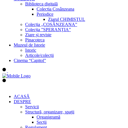
Biblioteca digitală
Colecţia Cosânzeana
Periodice
Ziarul CHIMISTUL
Colecția „COSÂNZEANA”
Colecția ”SPERANȚIA”
Ziare și reviste
Pinacoteca
Muzeul de Istorie
Istoric
Articole/colecții
Cinema “Capitol”
ACASĂ
DESPRE
Servicii
Structură, organizare, spații
Organigramă
Secții
Regulament