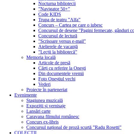
Nocturna bibliotecii
”Navigator 50+”
Code KIDS
Trupa de teatru ”Alfa”
Concurs – Cartea pe care o iubesc
Concursul de desene ”Pagini fermecate, gânduri co
Concursul de lectură
”Scrisoare versus e-mail”
Atelierele de vacanță
”Lecții la bibliotecă”
Memoria locală
Articole de presă
Cărți cu referire la Onești
Din documentele vremii
Foto Oneștiul vechi
Vederi
Proiecte în parteneriat
Evenimente
Stagiunea muzicală
Expoziții și vernisaje
Lansări carte
Caravana filmului românesc
Concurs ex-libris
Concursul național de proză scurtă ”Radu Rosetti”
COLECŢII