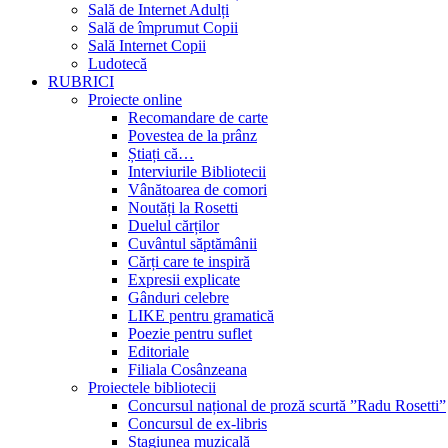
Sală de Internet Adulți
Sală de împrumut Copii
Sală Internet Copii
Ludotecă
RUBRICI
Proiecte online
Recomandare de carte
Povestea de la prânz
Știați că…
Interviurile Bibliotecii
Vânătoarea de comori
Noutăți la Rosetti
Duelul cărților
Cuvântul săptămânii
Cărți care te inspiră
Expresii explicate
Gânduri celebre
LIKE pentru gramatică
Poezie pentru suflet
Editoriale
Filiala Cosânzeana
Proiectele bibliotecii
Concursul național de proză scurtă ”Radu Rosetti”
Concursul de ex-libris
Stagiunea muzicală