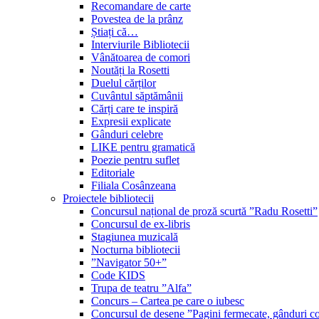
Recomandare de carte
Povestea de la prânz
Știați că…
Interviurile Bibliotecii
Vânătoarea de comori
Noutăți la Rosetti
Duelul cărților
Cuvântul săptămânii
Cărți care te inspiră
Expresii explicate
Gânduri celebre
LIKE pentru gramatică
Poezie pentru suflet
Editoriale
Filiala Cosânzeana
Proiectele bibliotecii
Concursul național de proză scurtă ”Radu Rosetti”
Concursul de ex-libris
Stagiunea muzicală
Nocturna bibliotecii
”Navigator 50+”
Code KIDS
Trupa de teatru ”Alfa”
Concurs – Cartea pe care o iubesc
Concursul de desene ”Pagini fermecate, gânduri co