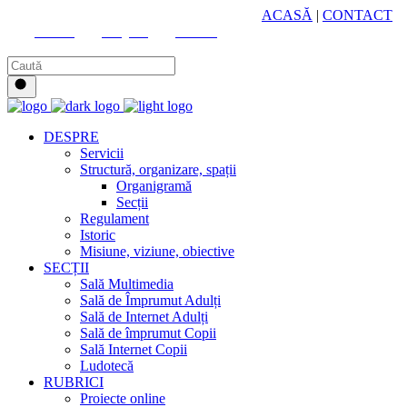
HUB CULTURAL ZONAL
ACASĂ
|
CONTACT
Youtube
Instagram
Facebook
DESPRE
Servicii
Structură, organizare, spații
Organigramă
Secții
Regulament
Istoric
Misiune, viziune, obiective
SECȚII
Sală Multimedia
Sală de Împrumut Adulți
Sală de Internet Adulți
Sală de împrumut Copii
Sală Internet Copii
Ludotecă
RUBRICI
Proiecte online