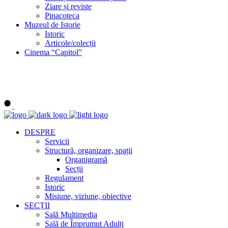
Ziare și reviste
Pinacoteca
Muzeul de Istorie
Istoric
Articole/colecții
Cinema “Capitol”
DESPRE
Servicii
Structură, organizare, spații
Organigramă
Secții
Regulament
Istoric
Misiune, viziune, obiective
SECȚII
Sală Multimedia
Sală de Împrumut Adulți