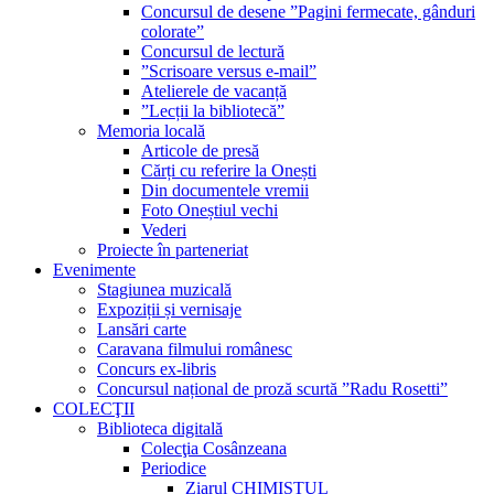
Concursul de desene ”Pagini fermecate, gânduri
colorate”
Concursul de lectură
”Scrisoare versus e-mail”
Atelierele de vacanță
”Lecții la bibliotecă”
Memoria locală
Articole de presă
Cărți cu referire la Onești
Din documentele vremii
Foto Oneștiul vechi
Vederi
Proiecte în parteneriat
Evenimente
Stagiunea muzicală
Expoziții și vernisaje
Lansări carte
Caravana filmului românesc
Concurs ex-libris
Concursul național de proză scurtă ”Radu Rosetti”
COLECŢII
Biblioteca digitală
Colecţia Cosânzeana
Periodice
Ziarul CHIMISTUL