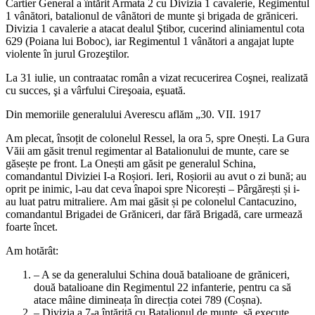
Cartier General a întărit Armata 2 cu Divizia 1 cavalerie, Regimentul
1 vânători, batalionul de vânători de munte şi brigada de grăniceri.
Divizia 1 cavalerie a atacat dealul Ştibor, cucerind aliniamentul cota
629 (Poiana lui Boboc), iar Regimentul 1 vânători a angajat lupte
violente în jurul Grozeştilor.
La 31 iulie, un contraatac român a vizat recucerirea Coşnei, realizată
cu succes, şi a vârfului Cireşoaia, eşuată.
Din memoriile generalului Averescu aflăm „30. VII. 1917
Am plecat, însoțit de colonelul Ressel, la ora 5, spre Onești. La Gura
Văii am găsit trenul regimentar al Batalionului de munte, care se
găsește pe front. La Onești am găsit pe generalul Schina,
comandantul Diviziei I-a Roșiori. Ieri, Roșiorii au avut o zi bună; au
oprit pe inimic, l-au dat ceva înapoi spre Nicorești – Pârgărești și i-
au luat patru mitraliere. Am mai găsit și pe colonelul Cantacuzino,
comandantul Brigadei de Grăniceri, dar fără Brigadă, care urmează
foarte încet.
Am hotărât:
– A se da generalului Schina două batalioane de grăniceri,
două batalioane din Regimentul 22 infanterie, pentru ca să
atace mâine dimineața în direcția cotei 789 (Coșna).
– Divizia a 7-a întărită cu Batalionul de munte, să execute