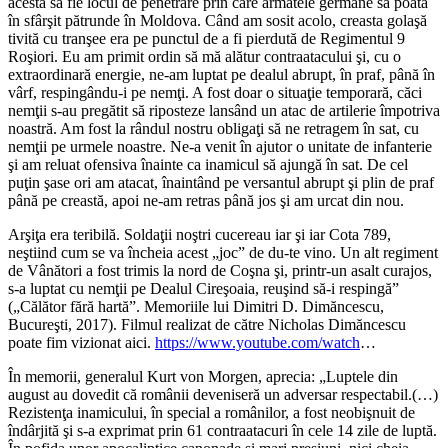
acesta să fie locul de penetrare prin care armatele germane să poată
în sfârşit pătrunde în Moldova. Când am sosit acolo, creasta golaşă
tivită cu tranşee era pe punctul de a fi pierdută de Regimentul 9
Roşiori. Eu am primit ordin să mă alătur contraatacului şi, cu o
extraordinară energie, ne-am luptat pe dealul abrupt, în praf, până în
vârf, respingându-i pe nemţi. A fost doar o situaţie temporară, căci
nemţii s-au pregătit să riposteze lansând un atac de artilerie împotriva
noastră. Am fost la rândul nostru obligaţi să ne retragem în sat, cu
nemţii pe urmele noastre. Ne-a venit în ajutor o unitate de infanterie
şi am reluat ofensiva înainte ca inamicul să ajungă în sat. De cel
puţin şase ori am atacat, înaintând pe versantul abrupt şi plin de praf
până pe creastă, apoi ne-am retras până jos şi am urcat din nou.
Arşiţa era teribilă. Soldaţii noştri cucereau iar şi iar Cota 789,
neştiind cum se va încheia acest „joc” de du-te vino. Un alt regiment
de Vânători a fost trimis la nord de Coşna şi, printr-un asalt curajos,
s-a luptat cu nemţii pe Dealul Cireşoaia, reuşind să-i respingă”
(„Călător fără hartă”. Memoriile lui Dimitri D. Dimăncescu,
Bucureşti, 2017). Filmul realizat de către Nicholas Dimăncescu
poate fim vizionat aici.
https://www.youtube.com/watch
…
În memorii, generalul Kurt von Morgen, aprecia: „Luptele din
august au dovedit că românii deveniseră un adversar respectabil.(…)
Rezistenţa inamicului, în special a românilor, a fost neobişnuit de
îndârjită şi s-a exprimat prin 61 contraatacuri în cele 14 zile de luptă.