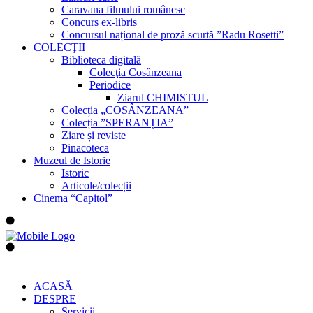
Caravana filmului românesc
Concurs ex-libris
Concursul național de proză scurtă ”Radu Rosetti”
COLECŢII
Biblioteca digitală
Colecţia Cosânzeana
Periodice
Ziarul CHIMISTUL
Colecția „COSÂNZEANA”
Colecția ”SPERANȚIA”
Ziare și reviste
Pinacoteca
Muzeul de Istorie
Istoric
Articole/colecții
Cinema “Capitol”
ACASĂ
DESPRE
Servicii