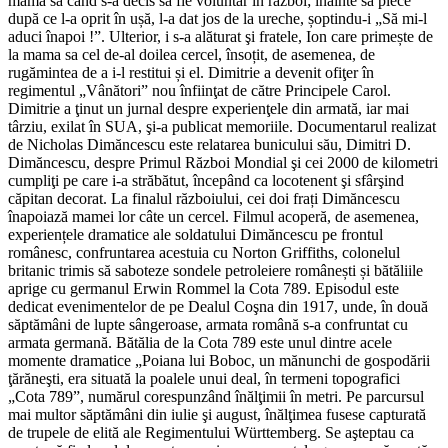
mama sa când s-a decis să fie voluntar în război; înainte să plece
după ce l-a oprit în ușă, l-a dat jos de la ureche, șoptindu-i „Să mi-l
aduci înapoi !”. Ulterior, i s-a alăturat şi fratele, Ion care primește de
la mama sa cel de-al doilea cercel, însoțit, de asemenea, de
rugămintea de a i-l restitui și el. Dimitrie a devenit ofiţer în
regimentul „Vânători” nou înfiinţat de către Principele Carol.
Dimitrie a ţinut un jurnal despre experienţele din armată, iar mai
târziu, exilat în SUA, şi-a publicat memoriile. Documentarul realizat
de Nicholas Dimăncescu este relatarea bunicului său, Dimitri D.
Dimăncescu, despre Primul Război Mondial şi cei 2000 de kilometri
cumpliţi pe care i-a străbătut, începând ca locotenent şi sfârşind
căpitan decorat. La finalul războiului, cei doi frați Dimăncescu
înapoiază mamei lor câte un cercel. Filmul acoperă, de asemenea,
experiențele dramatice ale soldatului Dimăncescu pe frontul
românesc, confruntarea acestuia cu Norton Griffiths, colonelul
britanic trimis să saboteze sondele petroleiere românești și bătăliile
aprige cu germanul Erwin Rommel la Cota 789. Episodul este
dedicat evenimentelor de pe Dealul Coşna din 1917, unde, în două
săptămâni de lupte sângeroase, armata română s-a confruntat cu
armata germană. Bătălia de la Cota 789 este unul dintre acele
momente dramatice „Poiana lui Boboc, un mănunchi de gospodării
ţărăneşti, era situată la poalele unui deal, în termeni topografici
„Cota 789”, numărul corespunzând înălţimii în metri. Pe parcursul
mai multor săptămâni din iulie şi august, înălţimea fusese capturată
de trupele de elită ale Regimentului Württemberg. Se aşteptau ca