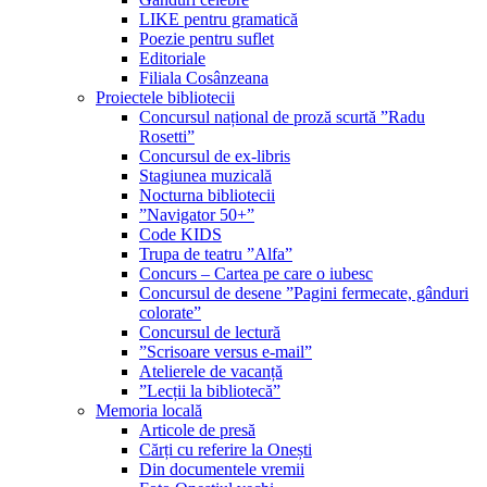
LIKE pentru gramatică
Poezie pentru suflet
Editoriale
Filiala Cosânzeana
Proiectele bibliotecii
Concursul național de proză scurtă ”Radu
Rosetti”
Concursul de ex-libris
Stagiunea muzicală
Nocturna bibliotecii
”Navigator 50+”
Code KIDS
Trupa de teatru ”Alfa”
Concurs – Cartea pe care o iubesc
Concursul de desene ”Pagini fermecate, gânduri
colorate”
Concursul de lectură
”Scrisoare versus e-mail”
Atelierele de vacanță
”Lecții la bibliotecă”
Memoria locală
Articole de presă
Cărți cu referire la Onești
Din documentele vremii