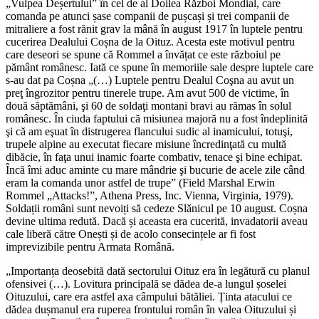
„Vulpea Deșertului” în cel de al Doilea Război Mondial, care
comanda pe atunci șase companii de pușcași și trei companii de
mitraliere a fost rănit grav la mână în august 1917 în luptele pentru
cucerirea Dealului Coșna de la Oituz. Acesta este motivul pentru
care deseori se spune că Rommel a învățat ce este războiul pe
pământ românesc. Iată ce spune în memoriile sale despre luptele care
s-au dat pa Coșna „(…) Luptele pentru Dealul Coşna au avut un
preţ îngrozitor pentru tinerele trupe. Am avut 500 de victime, în
două săptămâni, şi 60 de soldaţi montani bravi au rămas în solul
românesc. În ciuda faptului că misiunea majoră nu a fost îndeplinită
şi că am eşuat în distrugerea flancului sudic al inamicului, totuşi,
trupele alpine au executat fiecare misiune încredinţată cu multă
dibăcie, în faţa unui inamic foarte combativ, tenace şi bine echipat.
Încă îmi aduc aminte cu mare mândrie şi bucurie de acele zile când
eram la comanda unor astfel de trupe” (Field Marshal Erwin
Rommel „Attacks!”, Athena Press, Inc. Vienna, Virginia, 1979).
Soldații români sunt nevoiți să cedeze Slănicul pe 10 august. Coșna
devine ultima redută. Dacă și aceasta era cucerită, invadatorii aveau
cale liberă către Onești și de acolo consecințele ar fi fost
imprevizibile pentru Armata Română.
„Importanța deosebită dată sectorului Oituz era în legătură cu planul
ofensivei (…). Lovitura principală se dădea de-a lungul șoselei
Oituzului, care era astfel axa câmpului bătăliei. Ținta atacului ce
dădea dușmanul era ruperea frontului român în valea Oituzului și