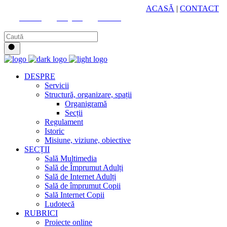
HUB CULTURAL ZONAL
ACASĂ
|
CONTACT
Youtube
Instagram
Facebook
DESPRE
Servicii
Structură, organizare, spații
Organigramă
Secții
Regulament
Istoric
Misiune, viziune, obiective
SECȚII
Sală Multimedia
Sală de Împrumut Adulți
Sală de Internet Adulți
Sală de împrumut Copii
Sală Internet Copii
Ludotecă
RUBRICI
Proiecte online