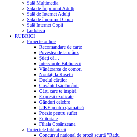
Sală Multimedia
Sală de Împrumut Adulți
Sală de Internet Adulți
Sală de împrumut Copii
Sală Internet Copii
Ludotecă
RUBRICI
Proiecte online
Recomandare de carte
Povestea de la prânz
Știați că…
Interviurile Bibliotecii
Vânătoarea de comori
Noutăți la Rosetti
Duelul cărților
Cuvântul săptămânii
Cărți care te inspiră
Expresii explicate
Gânduri celebre
LIKE pentru gramatică
Poezie pentru suflet
Editoriale
Filiala Cosânzeana
Proiectele bibliotecii
Concursul național de proză scurtă ”Radu