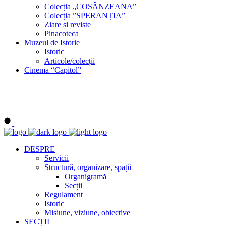
Colecția „COSÂNZEANA”
Colecția ”SPERANȚIA”
Ziare și reviste
Pinacoteca
Muzeul de Istorie
Istoric
Articole/colecții
Cinema “Capitol”
DESPRE
Servicii
Structură, organizare, spații
Organigramă
Secții
Regulament
Istoric
Misiune, viziune, obiective
SECȚII