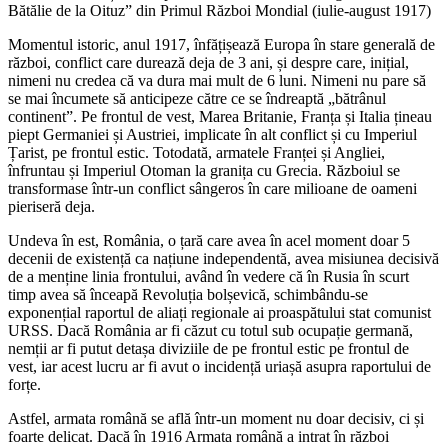
Bătălie de la Oituz” din Primul Război Mondial (iulie-august 1917)
Momentul istoric, anul 1917, înfățișează Europa în stare generală de
război, conflict care durează deja de 3 ani, și despre care, inițial,
nimeni nu credea că va dura mai mult de 6 luni. Nimeni nu pare să
se mai încumete să anticipeze către ce se îndreaptă „bătrânul
continent”. Pe frontul de vest, Marea Britanie, Franța și Italia țineau
piept Germaniei și Austriei, implicate în alt conflict și cu Imperiul
Țarist, pe frontul estic. Totodată, armatele Franței și Angliei,
înfruntau și Imperiul Otoman la granița cu Grecia. Războiul se
transformase într-un conflict sângeros în care milioane de oameni
pieriseră deja.
Undeva în est, România, o țară care avea în acel moment doar 5
decenii de existență ca națiune independentă, avea misiunea decisivă
de a menține linia frontului, având în vedere că în Rusia în scurt
timp avea să înceapă Revoluția bolșevică, schimbându-se
exponențial raportul de aliați regionale ai proaspătului stat comunist
URSS. Dacă România ar fi căzut cu totul sub ocupație germană,
nemții ar fi putut detașa diviziile de pe frontul estic pe frontul de
vest, iar acest lucru ar fi avut o incidență uriașă asupra raportului de
forțe.
Astfel, armata română se află într-un moment nu doar decisiv, ci și
foarte delicat. Dacă în 1916 Armata română a intrat în război