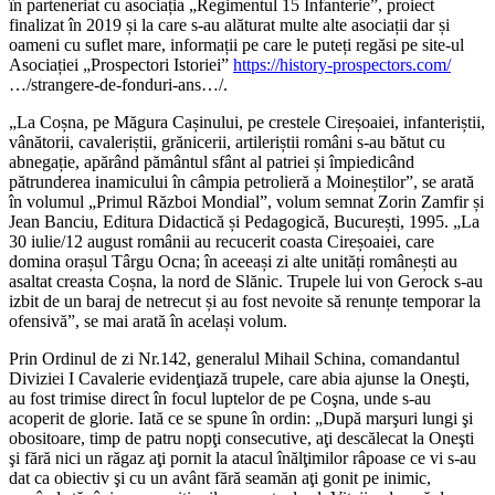
în parteneriat cu asociația „Regimentul 15 Infanterie”, proiect
finalizat în 2019 și la care s-au alăturat multe alte asociații dar și
oameni cu suflet mare, informații pe care le puteți regăsi pe site-ul
Asociației „Prospectori Istoriei”
https://history-prospectors.com/
…/strangere-de-fonduri-ans…/.
„La Coșna, pe Măgura Cașinului, pe crestele Cireșoaiei, infanteriștii,
vânătorii, cavaleriștii, grănicerii, artileriștii români s-au bătut cu
abnegație, apărând pământul sfânt al patriei și împiedicând
pătrunderea inamicului în câmpia petrolieră a Moineștilor”, se arată
în volumul „Primul Război Mondial”, volum semnat Zorin Zamfir și
Jean Banciu, Editura Didactică și Pedagogică, București, 1995. „La
30 iulie/12 august românii au recucerit coasta Cireșoaiei, care
domina orașul Târgu Ocna; în aceeași zi alte unități românești au
asaltat creasta Coșna, la nord de Slănic. Trupele lui von Gerock s-au
izbit de un baraj de netrecut și au fost nevoite să renunțe temporar la
ofensivă”, se mai arată în același volum.
Prin Ordinul de zi Nr.142, generalul Mihail Schina, comandantul
Diviziei I Cavalerie evidenţiază trupele, care abia ajunse la Oneşti,
au fost trimise direct în focul luptelor de pe Coşna, unde s-au
acoperit de glorie. Iată ce se spune în ordin: „După marşuri lungi şi
obositoare, timp de patru nopţi consecutive, aţi descălecat la Oneşti
şi fără nici un răgaz aţi pornit la atacul înălţimilor râpoase ce vi s-au
dat ca obiectiv şi cu un avânt fără seamăn aţi gonit pe inimic,