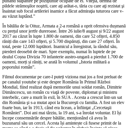
punând stăpânire pe poziţiunile ocupate de el. Vitejia, demnă de
pildele strămoşilor noştrii, care aţi arătat-o, tăria cu care aţi rezistat şi
înaintat sub focul artileriei inamice a făcut admiraţia tuturora care v-
au văzut luptând.”
În bătălia de la Oituz, Armata a 2-a română a oprit ofensiva dușmană
cu prețul unor jertfe dureroase. Între 26 iulie/8 august și 9/22 august
2017 au căzut în lupte 1.800 de oameni, din care 52 ofițeri, 4.850
răniți din care 143 ofițeri, și 5.700 dispăruți, din care 27 ofițeri. În
total, peste 12.000 luptători. Inamicul a înregistrat, la rândul său,
pierderi deosebit de mari. Spre exemplu, numai în luptele de pe
dealul Coșna Divizia 70 infanterie austro-ungară a pierdut 1.700 de
oameni, morți și răniți, se arată în volumul „Istoria militară a
poporului român”.
Filmul documentar pe care-l puteți viziona mai jos a fost preluat de
pe canalul youtube și este despre România în Primul Război
Mondial, fiind realizat după memoriile unui soldat român, Dimitrie
Dimăncescu, un român cu viaţă de poveste, diplomat şi ministru
interbelic, care a murit în exil, în SUA . Acesta a crescut într-un sat
din România şi s-a mutat apoi la Bucureşti cu familia. A fost un elev
foarte bun, iar în 1913, când era licean, a înfiinţat „Cercetaşii
României”. Doi ani mai târziu, la 19 ani, s-a înrolat voluntar. El își
începe consemnările despre bătălie, menționând că avea în
buzunarul său un cercel. Acesta își amintește că fusese primit de la