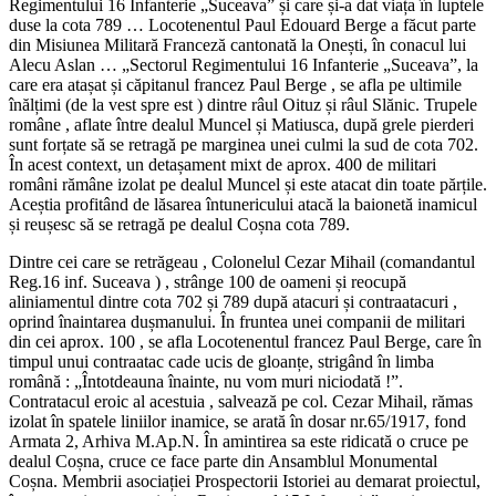
Regimentului 16 Infanterie „Suceava” și care și-a dat viața în luptele
duse la cota 789 … Locotenentul Paul Edouard Berge a făcut parte
din Misiunea Militară Franceză cantonată la Onești, în conacul lui
Alecu Aslan … „Sectorul Regimentului 16 Infanterie „Suceava”, la
care era atașat și căpitanul francez Paul Berge , se afla pe ultimile
înălțimi (de la vest spre est ) dintre râul Oituz și râul Slănic. Trupele
române , aflate între dealul Muncel și Matiusca, după grele pierderi
sunt forțate să se retragă pe marginea unei culmi la sud de cota 702.
În acest context, un detașament mixt de aprox. 400 de militari
români rămâne izolat pe dealul Muncel și este atacat din toate părțile.
Aceștia profitând de lăsarea întunericului atacă la baionetă inamicul
și reușesc să se retragă pe dealul Coșna cota 789.
Dintre cei care se retrăgeau , Colonelul Cezar Mihail (comandantul
Reg.16 inf. Suceava ) , strânge 100 de oameni și reocupă
aliniamentul dintre cota 702 și 789 după atacuri și contraatacuri ,
oprind înaintarea dușmanului. În fruntea unei companii de militari
din cei aprox. 100 , se afla Locotenentul francez Paul Berge, care în
timpul unui contraatac cade ucis de gloanțe, strigând în limba
română : „Întotdeauna înainte, nu vom muri niciodată !”.
Contratacul eroic al acestuia , salvează pe col. Cezar Mihail, rămas
izolat în spatele liniilor inamice, se arată în dosar nr.65/1917, fond
Armata 2, Arhiva M.Ap.N. În amintirea sa este ridicată o cruce pe
dealul Coșna, cruce ce face parte din Ansamblul Monumental
Coșna. Membrii asociației Prospectorii Istoriei au demarat proiectul,