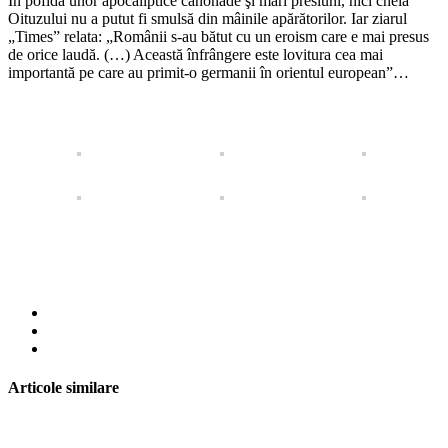
În pofida unor apocaliptice canonade şi mari presiuni, nici cheia
Oituzului nu a putut fi smulsă din mâinile apărătorilor. Iar ziarul
„Times” relata: „Românii s-au bătut cu un eroism care e mai presus
de orice laudă. (…) Această înfrângere este lovitura cea mai
importantă pe care au primit-o germanii în orientul european”…
Articole similare