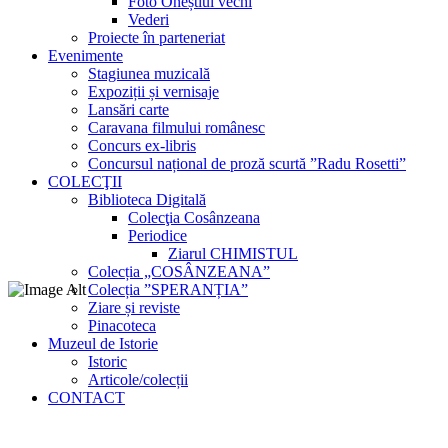
Foto Oneștiul vechi
Vederi
Proiecte în parteneriat
Evenimente
Stagiunea muzicală
Expoziții și vernisaje
Lansări carte
Caravana filmului românesc
Concurs ex-libris
Concursul național de proză scurtă ”Radu Rosetti”
COLECŢII
Biblioteca Digitală
Colecţia Cosânzeana
Periodice
Ziarul CHIMISTUL
Colecția „COSÂNZEANA”
Colecția ”SPERANȚIA”
Ziare și reviste
Pinacoteca
Muzeul de Istorie
Istoric
Articole/colecții
CONTACT