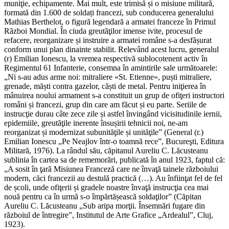
muniţie, echipamente. Mai mult, este trimisă și o misiune militară,
formată din 1.600 de soldați francezi, sub conducerea generalului
Mathias Berthelot, o figură legendară a armatei franceze în Primul
Război Mondial. În ciuda greutăţilor imense ivite, procesul de
refacere, reorganizare și instruire a armatei române s-a desfășurat
conform unui plan dinainte stabilit. Relevând acest lucru, generalul
(r) Emilian Ionescu, la vremea respectivă sublocotenent activ în
Regimentul 61 Infanterie, consemna în amintirile sale următoarele:
„Ni s-au adus arme noi: mitraliere «St. Etienne», puști mitraliere,
grenade, măști contra gazelor, căști de metal. Pentru iniţierea în
mânuirea noului armament s-a constituit un grup de ofiţeri instructori
români și francezi, grup din care am făcut și eu parte. Seriile de
instrucţie durau câte zece zile și astfel învingând vicisitudinile iernii,
epidemiile, greutăţile inerente însușirii tehnicii noi, ne-am
reorganizat și modernizat subunităţile și unităţile” (General (r.)
Emilian Ionescu „Pe Neajlov într-o toamnă rece”, Bucureşti, Editura
Militară, 1976). La rândul său, căpitanul Aureliu C. Lăcusteanu
sublinia în cartea sa de rememorări, publicată în anul 1923, faptul că:
„A sosit în ţară Misiunea Franceză care ne învaţă tainele războiului
modern, căci francezii au destulă practică (…). Au înfiinţat fel de fel
de școli, unde ofiţerii și gradele noastre învaţă instrucţia cea mai
nouă pentru ca în urmă s-o împărtășească soldaţilor” (Căpitan
Aureliu C. Lăcusteanu „Sub aripa morţii. Însemnări fugare din
războiul de întregire”, Institutul de Arte Grafice „Ardealul”, Cluj,
1923).