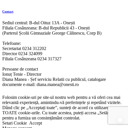
Contact
Sediul central: B-dul Oituz 13A - Onești
Filiala Cosânzeana: B-dul Republicii 43 - Onești
(Parterul Școlii Gimnaziale George Călinescu, Corp B)
Telefoane:
Secretariat 0234 312202
Director 0234 324099
Filiala Cosânzeana 0234 317327
Persoane de contact
Ionuț Tenie - Director
Diana Manea - Șef serviciu Relatii cu publicul, catalogare
documente e-mail: diana.manea@onesti.ro
Folosim cookie-uri pe site-ul nostru web pentru a vă oferi cea mai
relevantă experiență, amintindu-vă preferințele și repetând vizitele.
Dând clic pe „Acceptați toate”, sunteți de acord cu utilizarea
TOATE cookie-urile. Cu toate acestea, puteți accesa „Setări cookie”
pentru a furniza un consimțământ controlat.
Setari Cookie
Accept