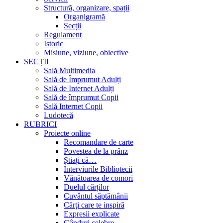
Structură, organizare, spații
Organigramă
Secții
Regulament
Istoric
Misiune, viziune, obiective
SECȚII
Sală Multimedia
Sală de Împrumut Adulți
Sală de Internet Adulți
Sală de împrumut Copii
Sală Internet Copii
Ludotecă
RUBRICI
Proiecte online
Recomandare de carte
Povestea de la prânz
Știați că…
Interviurile Bibliotecii
Vânătoarea de comori
Duelul cărților
Cuvântul săptămânii
Cărți care te inspiră
Expresii explicate
Gânduri celebre