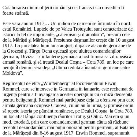
Colaborarea dintre ofiţerii români și cei francezi s-a dovedit a fi
foarte strânsă.
Este vara anului 1917… Un milion de oameni se înfruntau în nord-
estul României. Luptele de pe Valea Trotușului sunt caracterizate de
istorici la fel de importante, „ca eroism și dramatism”, precum cele
de la Mărăști și Mărășești. Presiunea dușmanilor crește din 10 august
1917. La jumătatea lunii luna august, după ce atacurile germane de
la Grozești și Târgu Ocna eșuează spre uluirea comandanților
germani, Divizia 17 infanterie germană a fost trimisă să zdrobească
armată română, și să treacă Dealul Coșna – Cota 789, un loc pe care
nemții îl denumiseră deja „Ultima redută a înaintării germane către
Moldova”.
Regimentul de elită „Wurttemberg” al locotenentului Erwin
Rommel, care se întorsese în Germania în ianuarie, este rechemat de
urgență pentru a fi avangarda acestei operațiuni cu o miză deosebită
pentru beligeranți. Rommel mai participase deja la ofensiva prin care
armata germană ocupase Craiova, cu un an în urmă, și primise ordin
să repete istoria pe pământ românesc, pe Dealul Coșna, la Cota 789,
un loc aflat lângă confluența râurilor Trotuș și Oituz. Mai era și un
mod, totodată, prin care comandamentul german căuta să răzbune
recentul deznodământ, mai puțin onorabil pentru germani, al Bătăliei
de la Mărășești din 6-16 august 1917. Erwin Rommel, supranumit