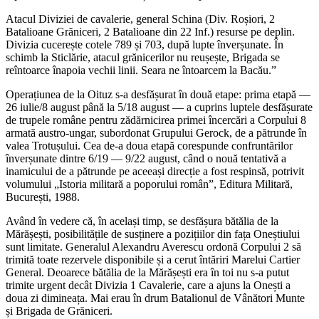
Atacul Diviziei de cavalerie, general Schina (Div. Roșiori, 2
Batalioane Grăniceri, 2 Batalioane din 22 Inf.) resurse pe deplin.
Divizia cucerește cotele 789 și 703, după lupte înverșunate. În
schimb la Sticlărie, atacul grănicerilor nu reușește, Brigada se
reîntoarce înapoia vechii linii. Seara ne întoarcem la Bacău.”
Operațiunea de la Oituz s-a desfășurat în două etape: prima etapă —
26 iulie/8 august până la 5/18 august — a cuprins luptele desfășurate
de trupele române pentru zădărnicirea primei încercări a Corpului 8
armată austro-ungar, subordonat Grupului Gerock, de a pătrunde în
valea Trotușului. Cea de-a doua etapă corespunde confruntărilor
înverșunate dintre 6/19 — 9/22 august, când o nouă tentativă a
inamicului de a pătrunde pe aceeași direcție a fost respinsă, potrivit
volumului „Istoria militară a poporului român”, Editura Militară,
București, 1988.
Având în vedere că, în același timp, se desfășura bătălia de la
Mărășești, posibilitățile de susținere a pozițiilor din fața Oneștiului
sunt limitate. Generalul Alexandru Averescu ordonă Corpului 2 să
trimită toate rezervele disponibile și a cerut întăriri Marelui Cartier
General. Deoarece bătălia de la Mărășești era în toi nu s-a putut
trimite urgent decât Divizia 1 Cavalerie, care a ajuns la Onești a
doua zi dimineața. Mai erau în drum Batalionul de Vânători Munte
și Brigada de Grăniceri.