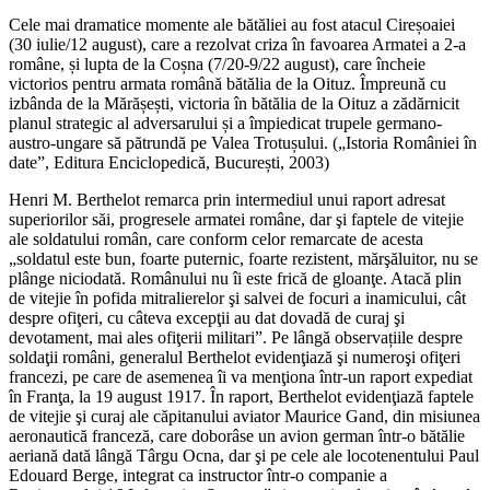
Cele mai dramatice momente ale bătăliei au fost atacul Cireșoaiei
(30 iulie/12 august), care a rezolvat criza în favoarea Armatei a 2-a
române, și lupta de la Coșna (7/20-9/22 august), care încheie
victorios pentru armata română bătălia de la Oituz. Împreună cu
izbânda de la Mărășești, victoria în bătălia de la Oituz a zădărnicit
planul strategic al adversarului și a împiedicat trupele germano-
austro-ungare să pătrundă pe Valea Trotușului. („Istoria României în
date”, Editura Enciclopedică, București, 2003)
Henri M. Berthelot remarca prin intermediul unui raport adresat
superiorilor săi, progresele armatei române, dar şi faptele de vitejie
ale soldatului român, care conform celor remarcate de acesta
„soldatul este bun, foarte puternic, foarte rezistent, mărşăluitor, nu se
plânge niciodată. Românului nu îi este frică de gloanţe. Atacă plin
de vitejie în pofida mitralierelor şi salvei de focuri a inamicului, cât
despre ofiţeri, cu câteva excepţii au dat dovadă de curaj şi
devotament, mai ales ofiţerii militari”. Pe lângă observațiile despre
soldaţii români, generalul Berthelot evidenţiază şi numeroşi ofiţeri
francezi, pe care de asemenea îi va menţiona într-un raport expediat
în Franţa, la 19 august 1917. În raport, Berthelot evidenţiază faptele
de vitejie şi curaj ale căpitanului aviator Maurice Gand, din misiunea
aeronautică franceză, care doborâse un avion german într-o bătălie
aeriană dată lângă Târgu Ocna, dar şi pe cele ale locotenentului Paul
Edouard Berge, integrat ca instructor într-o companie a