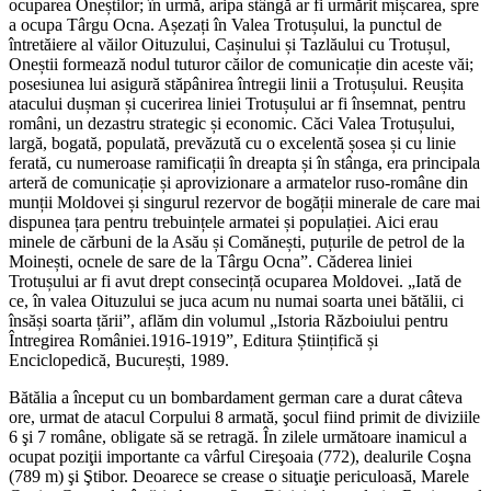
ocuparea Oneștilor; în urmă, aripa stângă ar fi urmărit mișcarea, spre
a ocupa Târgu Ocna. Așezați în Valea Trotușului, la punctul de
întretăiere al văilor Oituzului, Cașinului și Tazlăului cu Trotușul,
Oneștii formează nodul tuturor căilor de comunicație din aceste văi;
posesiunea lui asigură stăpânirea întregii linii a Trotușului. Reușita
atacului dușman și cucerirea liniei Trotușului ar fi însemnat, pentru
români, un dezastru strategic și economic. Căci Valea Trotușului,
largă, bogată, populată, prevăzută cu o excelentă șosea și cu linie
ferată, cu numeroase ramificații în dreapta și în stânga, era principala
arteră de comunicație și aprovizionare a armatelor ruso-române din
munții Moldovei și singurul rezervor de bogății minerale de care mai
dispunea țara pentru trebuințele armatei și populației. Aici erau
minele de cărbuni de la Asău și Comănești, puțurile de petrol de la
Moinești, ocnele de sare de la Târgu Ocna”. Căderea liniei
Trotușului ar fi avut drept consecință ocuparea Moldovei. „Iată de
ce, în valea Oituzului se juca acum nu numai soarta unei bătălii, ci
însăși soarta țării”, aflăm din volumul „Istoria Războiului pentru
Întregirea României.1916-1919”, Editura Științifică și
Enciclopedică, București, 1989.
Bătălia a început cu un bombardament german care a durat câteva
ore, urmat de atacul Corpului 8 armată, şocul fiind primit de diviziile
6 şi 7 române, obligate să se retragă. În zilele următoare inamicul a
ocupat poziţii importante ca vârful Cireşoaia (772), dealurile Coşna
(789 m) şi Ştibor. Deoarece se crease o situaţie periculoasă, Marele