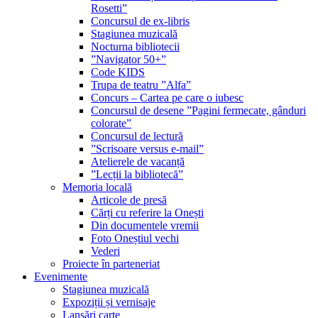
Rosetti”
Concursul de ex-libris
Stagiunea muzicală
Nocturna bibliotecii
”Navigator 50+”
Code KIDS
Trupa de teatru ”Alfa”
Concurs – Cartea pe care o iubesc
Concursul de desene ”Pagini fermecate, gânduri
colorate”
Concursul de lectură
”Scrisoare versus e-mail”
Atelierele de vacanță
”Lecții la bibliotecă”
Memoria locală
Articole de presă
Cărți cu referire la Onești
Din documentele vremii
Foto Oneștiul vechi
Vederi
Proiecte în parteneriat
Evenimente
Stagiunea muzicală
Expoziții și vernisaje
Lansări carte