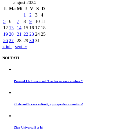
august 2024
L
Ma
Mi
J
V
S
D
1
2
3
4
5
6
7
8
9
10
11
12
13
14
15
16
17
18
19
20
21
22
23
24
25
26
27
28
29
30
31
« iul.
sept. »
NOUTATI
Premiul I la Concursul ”Cartea pe care o iubesc”
25 de ani în casa culturii, aproape de comunitate!
Ziua Universală a Iei