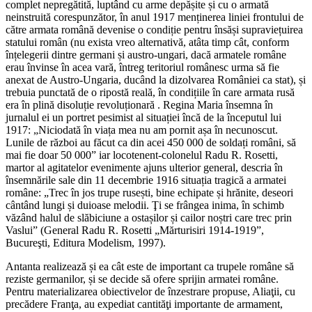
complet nepregătită, luptând cu arme depășite și cu o armată
neinstruită corespunzător, în anul 1917 menținerea liniei frontului de
către armata română devenise o condiție pentru însăși supraviețuirea
statului român (nu exista vreo alternativă, atâta timp cât, conform
înțelegerii dintre germani și austro-ungari, dacă armatele române
erau învinse în acea vară, întreg teritoriul românesc urma să fie
anexat de Austro-Ungaria, ducând la dizolvarea României ca stat), și
trebuia punctată de o ripostă reală, în condițiile în care armata rusă
era în plină disoluție revoluționară . Regina Maria însemna în
jurnalul ei un portret pesimist al situației încă de la începutul lui
1917: „Niciodată în viața mea nu am pornit așa în necunoscut.
Lunile de război au făcut ca din acei 450 000 de soldați români, să
mai fie doar 50 000” iar locotenent-colonelul Radu R. Rosetti,
martor al agitatelor evenimente ajuns ulterior general, descria în
însemnările sale din 11 decembrie 1916 situația tragică a armatei
române: „Trec în jos trupe rusești, bine echipate și hrănite, deseori
cântând lungi și duioase melodii. Ţi se frângea inima, în schimb
văzând halul de slăbiciune a ostașilor și cailor noștri care trec prin
Vaslui” (General Radu R. Rosetti „Mărturisiri 1914-1919”,
Bucureşti, Editura Modelism, 1997).
Antanta realizează și ea cât este de important ca trupele române să
reziste germanilor, și se decide să ofere sprijin armatei române.
Pentru materializarea obiectivelor de înzestrare propuse, Aliaţii, cu
precădere Franţa, au expediat cantităţi importante de armament,