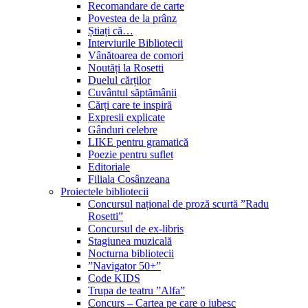
Recomandare de carte
Povestea de la prânz
Știați că…
Interviurile Bibliotecii
Vânătoarea de comori
Noutăți la Rosetti
Duelul cărților
Cuvântul săptămânii
Cărți care te inspiră
Expresii explicate
Gânduri celebre
LIKE pentru gramatică
Poezie pentru suflet
Editoriale
Filiala Cosânzeana
Proiectele bibliotecii
Concursul național de proză scurtă ”Radu
Rosetti”
Concursul de ex-libris
Stagiunea muzicală
Nocturna bibliotecii
”Navigator 50+”
Code KIDS
Trupa de teatru ”Alfa”
Concurs – Cartea pe care o iubesc