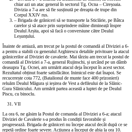
chiar azi un atac general în sectorul Tg. Ocna – Cireșoaia.
Divizia a 7-a are să fie susținută pe dreapta de trupe din
Corpul XXIV rus.
– Brigada de grăniceri să se transporte la Sticlărie, pe Bâtca
carelor și să atace prin surprindere mâine dimineață înspre
Dealul Arșita, apoi să facă o conversiune către Dealul
Leșunțului.
Înainte de amiază, am trecut pe la postul de comandă al Diviziei a 6-
a pentru a stabili cu generalul Arghirescu detaliile privitoare la atacul
grănicerilor al Diviziei de cavalerie. Mai târziu am trecut la postul de
comandă al Diviziei a 7-a, general Rujinschi, și urcând pe un dâmb
deasupra Tg. Ocnei, am urmărit atacul deja început în acest sector.
Rezultatul obținut foarte satisfăcător. Inimicul este dat înapoi. Se
recucerește cota 772, (Batalionul de munte face 400 prizonieri)
reluăm Dealul Măgura și ieșirea de Vest a defileului de la Slănic-
Gura Slănicului. Am urmărit partea această a luptei de pe Dealul
Piscu, cu binoclu.
VII
La ora 6, ne găsim la Postul de comanda al Diviziei a 6-a; atacul
Diviziei de Cavalerie s-a produs în condiții favorabile și
progresează. Brigada de grăniceri nu începe atacul decât după ce se
repetă ordine foarte severe. Acțiunea a început de abia la ora 10.