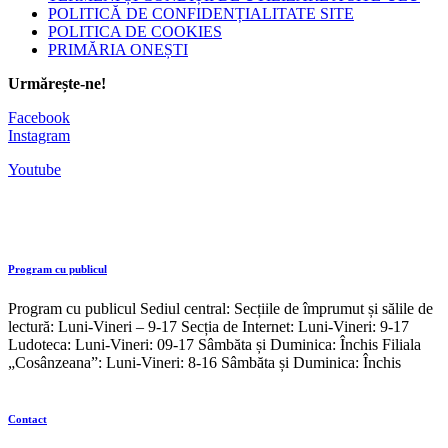
POLITICĂ DE CONFIDENȚIALITATE SITE
POLITICA DE COOKIES
PRIMĂRIA ONEȘTI
Urmărește-ne!
Facebook
Instagram
Youtube
Program cu publicul
Program cu publicul Sediul central: Secțiile de împrumut și sălile de
lectură: Luni-Vineri – 9-17 Secția de Internet: Luni-Vineri: 9-17
Ludoteca: Luni-Vineri: 09-17 Sâmbăta și Duminica: Închis Filiala
„Cosânzeana”: Luni-Vineri: 8-16 Sâmbăta și Duminica: Închis
Contact