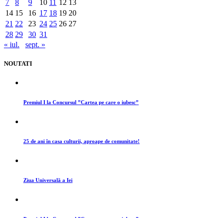
7
8
9
10
11
12
13
14
15
16
17
18
19
20
21
22
23
24
25
26
27
28
29
30
31
« iul.
sept. »
NOUTATI
Premiul I la Concursul ”Cartea pe care o iubesc”
25 de ani în casa culturii, aproape de comunitate!
Ziua Universală a Iei