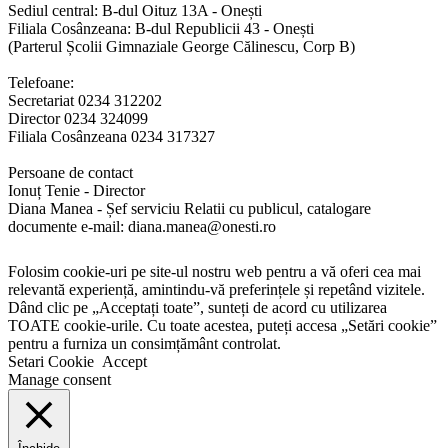
Sediul central: B-dul Oituz 13A - Onești
Filiala Cosânzeana: B-dul Republicii 43 - Onești
(Parterul Școlii Gimnaziale George Călinescu, Corp B)
Telefoane:
Secretariat 0234 312202
Director 0234 324099
Filiala Cosânzeana 0234 317327
Persoane de contact
Ionuț Tenie - Director
Diana Manea - Șef serviciu Relatii cu publicul, catalogare
documente e-mail: diana.manea@onesti.ro
Folosim cookie-uri pe site-ul nostru web pentru a vă oferi cea mai
relevantă experiență, amintindu-vă preferințele și repetând vizitele.
Dând clic pe „Acceptați toate”, sunteți de acord cu utilizarea
TOATE cookie-urile. Cu toate acestea, puteți accesa „Setări cookie”
pentru a furniza un consimțământ controlat.
Setari Cookie
Accept
Manage consent