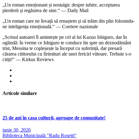
„Un roman emoționant și nostalgic despre iubire, acceptarea
pierderii și regăsirea de sine.“ — Daily Mail
„Un roman care ne învață să renaștem și să trăim din plin folosindu-
ne inteligența emoțională.“ — Corriere nazionale
„Scrisul autoarei îl amintește pe cel al lui Kazuo Ishiguro, dar în
oglindă: în vreme ce Ishiguro te conduce lin spre un deznodământ
trist, Messina te copleșește la început cu suferință, dar presară
cărarea cititorului cu firimituri ale unei fericiri viitoare. Trebuie s-o
citiți!“ — Kirkus Reviews
Articole similare
25 de ani în casa culturii, aproape de comunitate!
iunie 30, 2026
Biblioteca Municipală "Radu Rosetti"