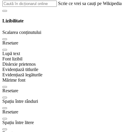
Scrie ce vrei sa cauți pe Wikipedia
Lizibilitate
Scalarea conținutului
Resetare
Lupă text
Font lizibil
Dislexie prietenos
Evidențiază titlurile
Evidențiază legăturile
Mărime font
Resetare
Spațiu între rânduri
Resetare
Spațiu între litere