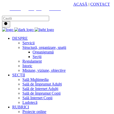
HUB CULTURAL ZONAL
ACASĂ
|
CONTACT
Youtube
Instagram
Facebook
DESPRE
Servicii
Structură, organizare, spații
Organigramă
Secții
Regulament
Istoric
Misiune, viziune, obiective
SECȚII
Sală Multimedia
Sală de Împrumut Adulți
Sală de Internet Adulți
Sală de împrumut Copii
Sală Internet Copii
Ludotecă
RUBRICI
Proiecte online