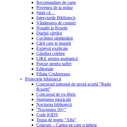
Recomandare de carte
Povestea de la prânz
Știați că…
Interviurile Bibliotecii
Vânătoarea de comori
Noutăți la Rosetti
Duelul cărților
Cuvântul săptămânii
Cărți care te inspiră
Expresii explicate
Gânduri celebre
LIKE pentru gramatică
Poezie pentru suflet
Editoriale
Filiala Cosânzeana
Proiectele bibliotecii
Concursul național de proză scurtă ”Radu
Rosetti”
Concursul de ex-libris
Stagiunea muzicală
Nocturna bibliotecii
”Navigator 50+”
Code KIDS
Trupa de teatru ”Alfa”
Concurs – Cartea pe care o iubesc