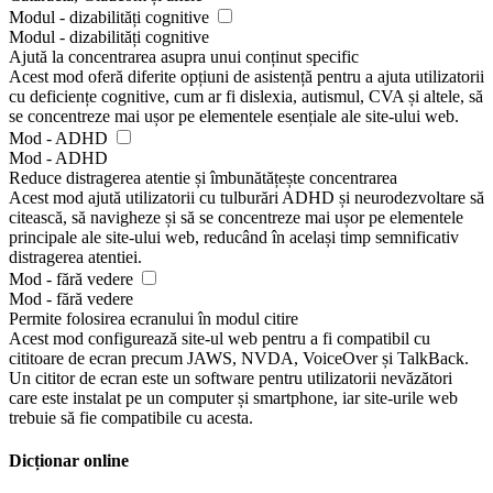
Modul - dizabilități cognitive
Modul - dizabilități cognitive
Ajută la concentrarea asupra unui conținut specific
Acest mod oferă diferite opțiuni de asistență pentru a ajuta utilizatorii
cu deficiențe cognitive, cum ar fi dislexia, autismul, CVA și altele, să
se concentreze mai ușor pe elementele esențiale ale site-ului web.
Mod - ADHD
Mod - ADHD
Reduce distragerea atentie și îmbunătățește concentrarea
Acest mod ajută utilizatorii cu tulburări ADHD și neurodezvoltare să
citească, să navigheze și să se concentreze mai ușor pe elementele
principale ale site-ului web, reducând în același timp semnificativ
distragerea atentiei.
Mod - fără vedere
Mod - fără vedere
Permite folosirea ecranului în modul citire
Acest mod configurează site-ul web pentru a fi compatibil cu
cititoare de ecran precum JAWS, NVDA, VoiceOver și TalkBack.
Un cititor de ecran este un software pentru utilizatorii nevăzători
care este instalat pe un computer și smartphone, iar site-urile web
trebuie să fie compatibile cu acesta.
Dicționar online