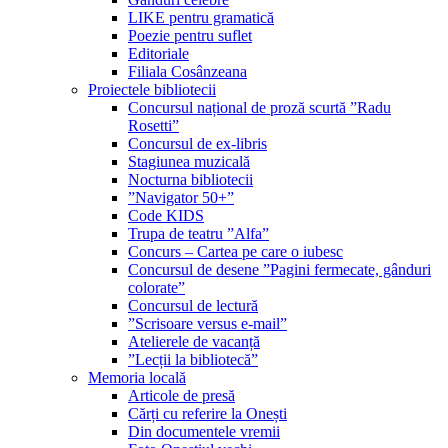
LIKE pentru gramatică
Poezie pentru suflet
Editoriale
Filiala Cosânzeana
Proiectele bibliotecii
Concursul național de proză scurtă ”Radu
Rosetti”
Concursul de ex-libris
Stagiunea muzicală
Nocturna bibliotecii
”Navigator 50+”
Code KIDS
Trupa de teatru ”Alfa”
Concurs – Cartea pe care o iubesc
Concursul de desene ”Pagini fermecate, gânduri
colorate”
Concursul de lectură
”Scrisoare versus e-mail”
Atelierele de vacanță
”Lecții la bibliotecă”
Memoria locală
Articole de presă
Cărți cu referire la Onești
Din documentele vremii