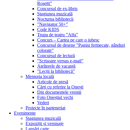
Rosetti”
Concursul de ex-libris
Stagiunea muzicală
Nocturna bibliotecii
”Navigator 50+”
Code KIDS
Trupa de teatru ”Alfa”
Concurs – Cartea pe care o iubesc
Concursul de desene ”Pagini fermecate, gânduri
colorate”
Concursul de lectură
”Scrisoare versus e-mail”
Atelierele de vacanță
”Lecții la bibliotecă”
Memoria locală
Articole de presă
Cărți cu referire la Onești
Din documentele vremii
Foto Oneștiul vechi
Vederi
Proiecte în parteneriat
Evenimente
Stagiunea muzicală
Expoziții și vernisaje
Lansări carte