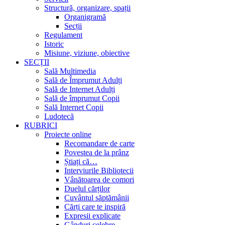
Structură, organizare, spații
Organigramă
Secții
Regulament
Istoric
Misiune, viziune, obiective
SECȚII
Sală Multimedia
Sală de Împrumut Adulți
Sală de Internet Adulți
Sală de împrumut Copii
Sală Internet Copii
Ludotecă
RUBRICI
Proiecte online
Recomandare de carte
Povestea de la prânz
Știați că…
Interviurile Bibliotecii
Vânătoarea de comori
Duelul cărților
Cuvântul săptămânii
Cărți care te inspiră
Expresii explicate
Gânduri celebre