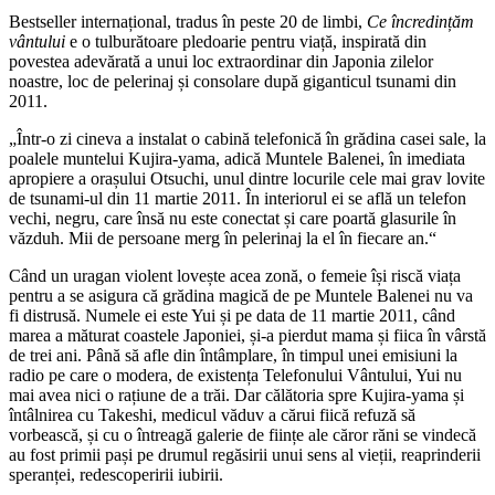
Bestseller internațional, tradus în peste 20 de limbi,
Ce încredințăm
vântului
e o tulburătoare pledoarie pentru viață, inspirată din
povestea adevărată a unui loc extraordinar din Japonia zilelor
noastre, loc de pelerinaj și consolare după giganticul tsunami din
2011.
„Într-o zi cineva a instalat o cabină telefonică în grădina casei sale, la
poalele muntelui Kujira-yama, adică Muntele Balenei, în imediata
apropiere a orașului Otsuchi, unul dintre locurile cele mai grav lovite
de tsunami-ul din 11 martie 2011. În interiorul ei se află un telefon
vechi, negru, care însă nu este conectat și care poartă glasurile în
văzduh. Mii de persoane merg în pelerinaj la el în fiecare an.“
Când un uragan violent lovește acea zonă, o femeie își riscă viața
pentru a se asigura că grădina magică de pe Muntele Balenei nu va
fi distrusă. Numele ei este Yui și pe data de 11 martie 2011, când
marea a măturat coastele Japoniei, și-a pierdut mama și fiica în vârstă
de trei ani. Până să afle din întâmplare, în timpul unei emisiuni la
radio pe care o modera, de existența Telefonului Vântului, Yui nu
mai avea nici o rațiune de a trăi. Dar călătoria spre Kujira-yama și
întâlnirea cu Takeshi, medicul văduv a cărui fiică refuză să
vorbească, și cu o întreagă galerie de ființe ale căror răni se vindecă
au fost primii pași pe drumul regăsirii unui sens al vieții, reaprinderii
speranței, redescoperirii iubirii.