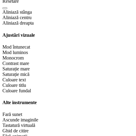
Resetare
Aliniază stânga
Aliniază centru
Aliniază dreapta
Ajustări vizuale
Mod întunecat
Mod luminos
Monocrom
Contrast mare
Saturație mare
Saturație mică
Culoare text
Culoare titlu
Culoare fundal
Alte instrumente
Fară sunet
Ascunde imaginile
Tastatură virtuală
Ghid de citire