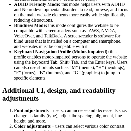
ADHD Friendly Mode:
this mode helps users with ADHD
and Neurodevelopmental disorders to read, browse, and focus
on the main website elements more easily while significantly
reducing distractions.
Blindness Mode:
this mode configures the website to be
compatible with screen-readers such as JAWS, NVDA,
VoiceOver, and TalkBack. A screen-reader is software for
blind users that is installed on a computer and smartphone,
and websites must be compatible with it.
Keyboard Navigation Profile (Motor-Impaired):
this
profile enables motor-impaired persons to operate the website
using the keyboard Tab, Shift+Tab, and the Enter keys. Users
can also use shortcuts such as “M” (menus), “H” (headings),
“F” (forms), “B” (buttons), and “G” (graphics) to jump to
specific elements.
Additional UI, design, and readability
adjustments
Font adjustments –
users, can increase and decrease its size,
change its family (type), adjust the spacing, alignment, line
height, and more.
Color adjustments –
users can select various color contrast