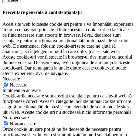
Închide
Prezentare generală a confidențialității
Acest site web folosește cookie-uri pentru a vă îmbunătăți experiența
în timp ce navigați prin site. Dintre acestea, cookie-urile clasificate
ca fiind necesare sunt stocate în browserul dvs., deoarece sunt
esențiale pentru funcționarea funcționalităților de bază ale site-ului
web. De asemenea, folosim cookie-uri terțe care ne ajută să
analizăm și să înțelegem modul în care utilizați acest site web.
Aceste cookie-uri vor fi stocate în browser-ul dvs. numai cu acordul
dumneavoastră. De asemenea, aveți opțiunea de a renunța la aceste
cookie-uri. Dar renunțarea la unele dintre aceste cookie-uri poate
afecta experiența dvs. de navigare.
Necesare
Necesare
Întotdeauna activate
Cookie-urile necesare sunt absolut esențiale pentru ca site-ul web să
funcționeze corect. Această categorie include numai cookie-uri care
asigură funcționalități de bază și caracteristici de securitate ale site-
ului web. Aceste cookie-uri nu stochează nicio informație personală.
Non-necesare
Non-necesare
Orice cookie-uri care pot să nu fie deosebit de necesare pentru
funcționarea site-ului web și sunt utilizate în mod special pentru a