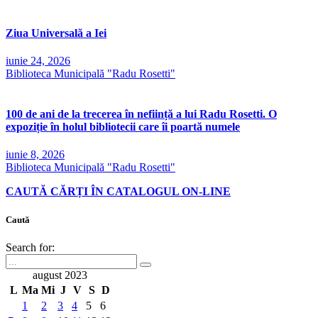
Ziua Universală a Iei
iunie 24, 2026
Biblioteca Municipală "Radu Rosetti"
100 de ani de la trecerea în neființă a lui Radu Rosetti. O
expoziție în holul bibliotecii care îi poartă numele
iunie 8, 2026
Biblioteca Municipală "Radu Rosetti"
CAUTĂ CĂRȚI ÎN CATALOGUL ON-LINE
Caută
Search for:
august 2023
L
Ma
Mi
J
V
S
D
1
2
3
4
5
6