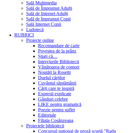
Sală Multimedia
Sală de Împrumut Adulți
Sală de Internet Adulți
Sală de împrumut Copii
Sală Internet Copii
Ludotecă
RUBRICI
Proiecte online
Recomandare de carte
Povestea de la prânz
Știați că…
Interviurile Bibliotecii
Vânătoarea de comori
Noutăți la Rosetti
Duelul cărților
Cuvântul săptămânii
Cărți care te inspiră
Expresii explicate
Gânduri celebre
LIKE pentru gramatică
Poezie pentru suflet
Editoriale
Filiala Cosânzeana
Proiectele bibliotecii
Concursul național de proză scurtă ”Radu