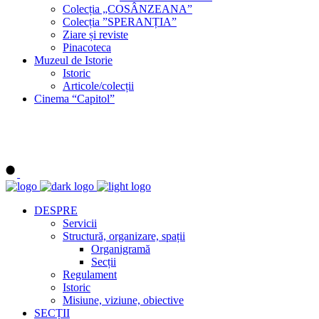
Colecția „COSÂNZEANA”
Colecția ”SPERANȚIA”
Ziare și reviste
Pinacoteca
Muzeul de Istorie
Istoric
Articole/colecții
Cinema “Capitol”
DESPRE
Servicii
Structură, organizare, spații
Organigramă
Secții
Regulament
Istoric
Misiune, viziune, obiective
SECȚII