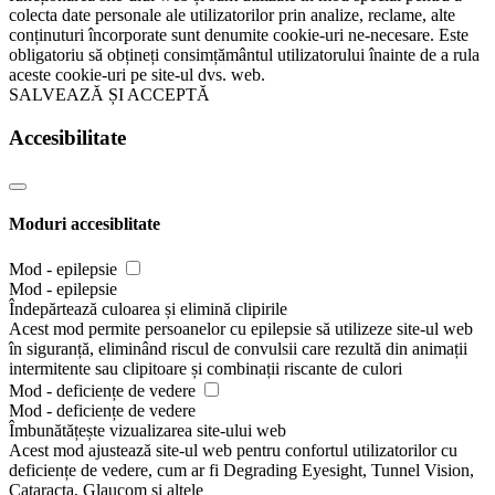
colecta date personale ale utilizatorilor prin analize, reclame, alte
conținuturi încorporate sunt denumite cookie-uri ne-necesare. Este
obligatoriu să obțineți consimțământul utilizatorului înainte de a rula
aceste cookie-uri pe site-ul dvs. web.
SALVEAZĂ ȘI ACCEPTĂ
Accesibilitate
Moduri accesiblitate
Mod - epilepsie
Mod - epilepsie
Îndepărtează culoarea și elimină clipirile
Acest mod permite persoanelor cu epilepsie să utilizeze site-ul web
în siguranță, eliminând riscul de convulsii care rezultă din animații
intermitente sau clipitoare și combinații riscante de culori
Mod - deficiențe de vedere
Mod - deficiențe de vedere
Îmbunătățește vizualizarea site-ului web
Acest mod ajustează site-ul web pentru confortul utilizatorilor cu
deficiențe de vedere, cum ar fi Degrading Eyesight, Tunnel Vision,
Cataracta, Glaucom și altele