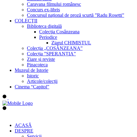
Caravana filmului românesc
Concurs ex-libris
Concursul național de proză scurtă ”Radu Rosetti”
COLECŢII
Biblioteca digitală
Colecţia Cosânzeana
Periodice
Ziarul CHIMISTUL
Colecția „COSÂNZEANA”
Colecția ”SPERANȚIA”
Ziare și reviste
Pinacoteca
Muzeul de Istorie
Istoric
Articole/colecții
Cinema “Capitol”
ACASĂ
DESPRE
Servicii