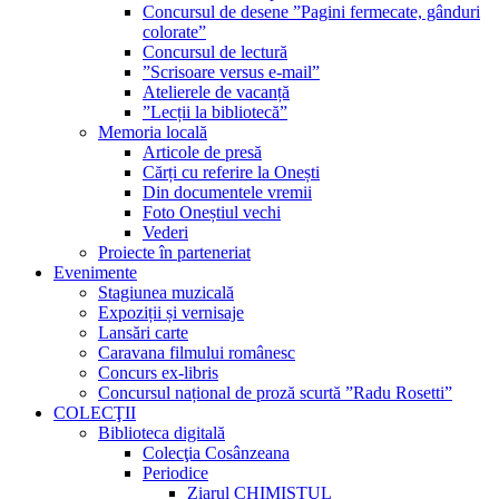
Concursul de desene ”Pagini fermecate, gânduri
colorate”
Concursul de lectură
”Scrisoare versus e-mail”
Atelierele de vacanță
”Lecții la bibliotecă”
Memoria locală
Articole de presă
Cărți cu referire la Onești
Din documentele vremii
Foto Oneștiul vechi
Vederi
Proiecte în parteneriat
Evenimente
Stagiunea muzicală
Expoziții și vernisaje
Lansări carte
Caravana filmului românesc
Concurs ex-libris
Concursul național de proză scurtă ”Radu Rosetti”
COLECŢII
Biblioteca digitală
Colecţia Cosânzeana
Periodice
Ziarul CHIMISTUL