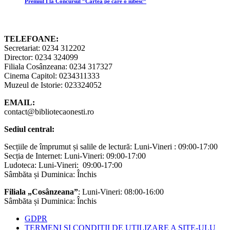
Premiul I la Concursul ”Cartea pe care o iubesc”
TELEFOANE:
Secretariat: 0234 312202
Director: 0234 324099
Filiala Cosânzeana: 0234 317327
Cinema Capitol: 0234311333
Muzeul de Istorie: 023324052
EMAIL:
contact@bibliotecaonesti.ro
Sediul central:
Secțiile de împrumut și salile de lectură: Luni-Vineri : 09:00-17:00
Secția de Internet: Luni-Vineri: 09:00-17:00
Ludoteca: Luni-Vineri: 09:00-17:00
Sâmbăta și Duminica: Închis
Filiala „Cosânzeana”
: Luni-Vineri: 08:00-16:00
Sâmbăta și Duminica: Închis
GDPR
TERMENI ȘI CONDIȚII DE UTILIZARE A SITE-ULU