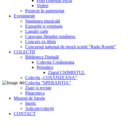
Foto Oneștiul vechi
Vederi
Proiecte în parteneriat
Evenimente
Stagiunea muzicală
Expoziții și vernisaje
Lansări carte
Caravana filmului românesc
Concurs ex-libris
Concursul național de proză scurtă ”Radu Rosetti”
COLECŢII
Biblioteca Digitală
Colecţia Cosânzeana
Periodice
Ziarul CHIMISTUL
Colecția „COSÂNZEANA”
Colecția ”SPERANȚIA”
Ziare și reviste
Pinacoteca
Muzeul de Istorie
Istoric
Articole/colecții
CONTACT