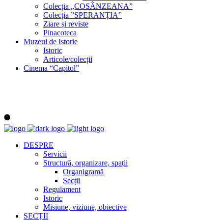
Colecția „COSÂNZEANA”
Colecția ”SPERANȚIA”
Ziare și reviste
Pinacoteca
Muzeul de Istorie
Istoric
Articole/colecții
Cinema “Capitol”
DESPRE
Servicii
Structură, organizare, spații
Organigramă
Secții
Regulament
Istoric
Misiune, viziune, obiective
SECȚII