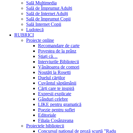
Sală Multimedia
Sală de Împrumut Adulți
Sală de Internet Adulți
Sală de împrumut Copii
Sală Internet Copii
Ludotecă
RUBRICI
Proiecte online
Recomandare de carte
Povestea de la prânz
Știați că…
Interviurile Bibliotecii
Vânătoarea de comori
Noutăți la Rosetti
Duelul cărților
Cuvântul săptămânii
Cărți care te inspiră
Expresii explicate
Gânduri celebre
LIKE pentru gramatică
Poezie pentru suflet
Editoriale
Filiala Cosânzeana
Proiectele bibliotecii
Concursul național de proză scurtă ”Radu