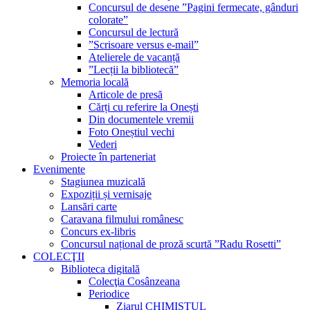
Concursul de desene ”Pagini fermecate, gânduri
colorate”
Concursul de lectură
”Scrisoare versus e-mail”
Atelierele de vacanță
”Lecții la bibliotecă”
Memoria locală
Articole de presă
Cărți cu referire la Onești
Din documentele vremii
Foto Oneștiul vechi
Vederi
Proiecte în parteneriat
Evenimente
Stagiunea muzicală
Expoziții și vernisaje
Lansări carte
Caravana filmului românesc
Concurs ex-libris
Concursul național de proză scurtă ”Radu Rosetti”
COLECŢII
Biblioteca digitală
Colecţia Cosânzeana
Periodice
Ziarul CHIMISTUL