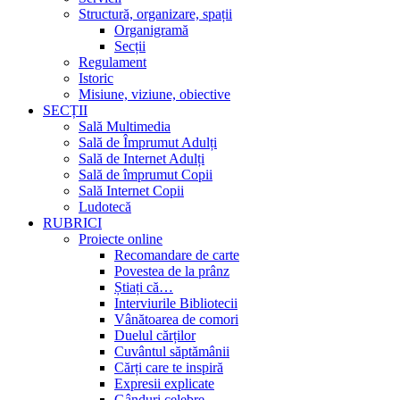
Structură, organizare, spații
Organigramă
Secții
Regulament
Istoric
Misiune, viziune, obiective
SECȚII
Sală Multimedia
Sală de Împrumut Adulți
Sală de Internet Adulți
Sală de împrumut Copii
Sală Internet Copii
Ludotecă
RUBRICI
Proiecte online
Recomandare de carte
Povestea de la prânz
Știați că…
Interviurile Bibliotecii
Vânătoarea de comori
Duelul cărților
Cuvântul săptămânii
Cărți care te inspiră
Expresii explicate
Gânduri celebre