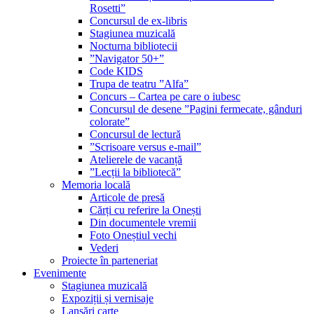
Rosetti”
Concursul de ex-libris
Stagiunea muzicală
Nocturna bibliotecii
”Navigator 50+”
Code KIDS
Trupa de teatru ”Alfa”
Concurs – Cartea pe care o iubesc
Concursul de desene ”Pagini fermecate, gânduri
colorate”
Concursul de lectură
”Scrisoare versus e-mail”
Atelierele de vacanță
”Lecții la bibliotecă”
Memoria locală
Articole de presă
Cărți cu referire la Onești
Din documentele vremii
Foto Oneștiul vechi
Vederi
Proiecte în parteneriat
Evenimente
Stagiunea muzicală
Expoziții și vernisaje
Lansări carte