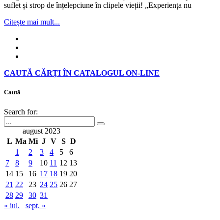
suflet și strop de înțelepciune în clipele vieții! „Experiența nu
Citește mai mult...
CAUTĂ CĂRȚI ÎN CATALOGUL ON-LINE
Caută
Search for:
august 2023
L
Ma
Mi
J
V
S
D
1
2
3
4
5
6
7
8
9
10
11
12
13
14
15
16
17
18
19
20
21
22
23
24
25
26
27
28
29
30
31
« iul.
sept. »