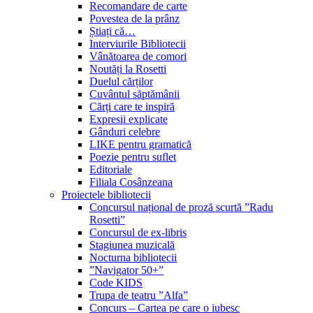
Recomandare de carte
Povestea de la prânz
Știați că…
Interviurile Bibliotecii
Vânătoarea de comori
Noutăți la Rosetti
Duelul cărților
Cuvântul săptămânii
Cărți care te inspiră
Expresii explicate
Gânduri celebre
LIKE pentru gramatică
Poezie pentru suflet
Editoriale
Filiala Cosânzeana
Proiectele bibliotecii
Concursul național de proză scurtă ”Radu
Rosetti”
Concursul de ex-libris
Stagiunea muzicală
Nocturna bibliotecii
”Navigator 50+”
Code KIDS
Trupa de teatru ”Alfa”
Concurs – Cartea pe care o iubesc