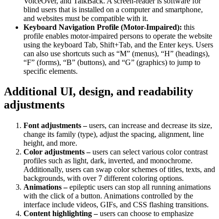
VoiceOver, and TalkBack. A screen-reader is software for
blind users that is installed on a computer and smartphone,
and websites must be compatible with it.
Keyboard Navigation Profile (Motor-Impaired):
this
profile enables motor-impaired persons to operate the website
using the keyboard Tab, Shift+Tab, and the Enter keys. Users
can also use shortcuts such as “M” (menus), “H” (headings),
“F” (forms), “B” (buttons), and “G” (graphics) to jump to
specific elements.
Additional UI, design, and readability
adjustments
Font adjustments –
users, can increase and decrease its size,
change its family (type), adjust the spacing, alignment, line
height, and more.
Color adjustments –
users can select various color contrast
profiles such as light, dark, inverted, and monochrome.
Additionally, users can swap color schemes of titles, texts, and
backgrounds, with over 7 different coloring options.
Animations –
epileptic users can stop all running animations
with the click of a button. Animations controlled by the
interface include videos, GIFs, and CSS flashing transitions.
Content highlighting –
users can choose to emphasize