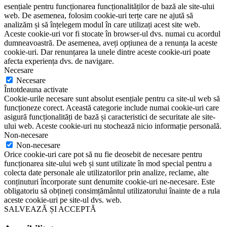
esențiale pentru funcționarea funcționalităților de bază ale site-ului
web. De asemenea, folosim cookie-uri terțe care ne ajută să
analizăm și să înțelegem modul în care utilizați acest site web.
Aceste cookie-uri vor fi stocate în browser-ul dvs. numai cu acordul
dumneavoastră. De asemenea, aveți opțiunea de a renunța la aceste
cookie-uri. Dar renunțarea la unele dintre aceste cookie-uri poate
afecta experiența dvs. de navigare.
Necesare
Necesare
Întotdeauna activate
Cookie-urile necesare sunt absolut esențiale pentru ca site-ul web să
funcționeze corect. Această categorie include numai cookie-uri care
asigură funcționalități de bază și caracteristici de securitate ale site-
ului web. Aceste cookie-uri nu stochează nicio informație personală.
Non-necesare
Non-necesare
Orice cookie-uri care pot să nu fie deosebit de necesare pentru
funcționarea site-ului web și sunt utilizate în mod special pentru a
colecta date personale ale utilizatorilor prin analize, reclame, alte
conținuturi încorporate sunt denumite cookie-uri ne-necesare. Este
obligatoriu să obțineți consimțământul utilizatorului înainte de a rula
aceste cookie-uri pe site-ul dvs. web.
SALVEAZĂ ȘI ACCEPTĂ