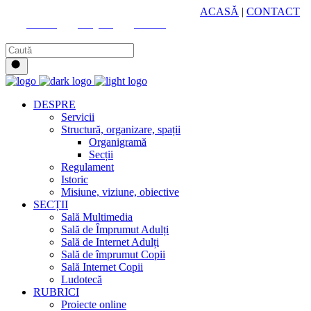
HUB CULTURAL ZONAL
ACASĂ
|
CONTACT
Youtube
Instagram
Facebook
DESPRE
Servicii
Structură, organizare, spații
Organigramă
Secții
Regulament
Istoric
Misiune, viziune, obiective
SECȚII
Sală Multimedia
Sală de Împrumut Adulți
Sală de Internet Adulți
Sală de împrumut Copii
Sală Internet Copii
Ludotecă
RUBRICI
Proiecte online