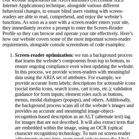
Internet Applications) technique, alongside various different
behavioral changes, to ensure blind users visiting with screen-
readers are able to read, comprehend, and enjoy the website’s
functions. As soon as a user with a screen-reader enters your site,
they immediately receive a prompt to enter the Screen-Reader
Profile so they can browse and operate your site effectively. Here’s
how our website covers some of the most important screen-reader
requirements, alongside console screenshots of code examples:
Screen-reader optimization:
we run a background process
that learns the website’s components from top to bottom, to
ensure ongoing compliance even when updating the website.
In this process, we provide screen-readers with meaningful
data using the ARIA set of attributes. For example, we
provide accurate form labels; descriptions for actionable icons
(social media icons, search icons, cart icons, etc.); validation
guidance for form inputs; element roles such as buttons,
menus, modal dialogues (popups), and others. Additionally,
the background process scans all of the website’s images and
provides an accurate and meaningful image-object-
recognition-based description as an ALT (alternate text) tag
for images that are not described. It will also extract texts that
are embedded within the image, using an OCR (optical
character recognition) technology. To turn on screen-reader
adjustments at any time, users need only to press the Alt+1