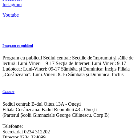
Instagram
Youtube
Program cu publicul
Program cu publicul Sediul central: Secțiile de împrumut și sălile de
lectură: Luni-Vineri – 9-17 Secția de Internet: Luni-Vineri: 9-17
Ludoteca: Luni-Vineri: 09-17 Sâmbăta și Duminica: Închis Filiala
„Cosânzeana”: Luni-Vineri: 8-16 Sâmbăta și Duminica: Închis
Contact
Sediul central: B-dul Oituz 13A - Onești
Filiala Cosânzeana: B-dul Republicii 43 - Onești
(Parterul Școlii Gimnaziale George Călinescu, Corp B)
Telefoane:
Secretariat 0234 312202
Director 0234 324099