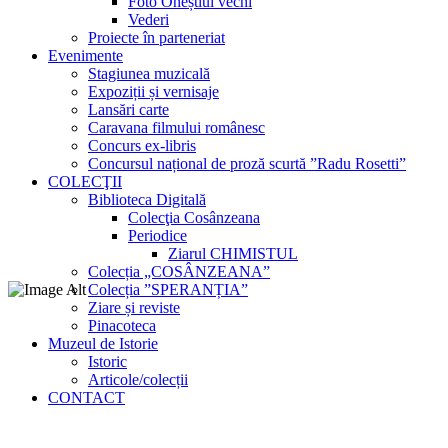
Foto Oneștiul vechi
Vederi
Proiecte în parteneriat
Evenimente
Stagiunea muzicală
Expoziții și vernisaje
Lansări carte
Caravana filmului românesc
Concurs ex-libris
Concursul național de proză scurtă ”Radu Rosetti”
COLECŢII
Biblioteca Digitală
Colecţia Cosânzeana
Periodice
Ziarul CHIMISTUL
Colecția „COSÂNZEANA”
Colecția ”SPERANȚIA”
Ziare și reviste
Pinacoteca
Muzeul de Istorie
Istoric
Articole/colecții
CONTACT