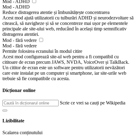
Mod - ADHD
Mod - ADHD
Reduce distragerea atentie și îmbunătățește concentrarea
Acest mod ajută utilizatorii cu tulburări ADHD și neurodezvoltare să
citească, să navigheze și să se concentreze mai ușor pe elementele
principale ale site-ului web, reducând în același timp semnificativ
distragerea atentiei.
Mod - fără vedere
Mod - fără vedere
Permite folosirea ecranului în modul citire
Acest mod configurează site-ul web pentru a fi compatibil cu
cititoare de ecran precum JAWS, NVDA, VoiceOver și TalkBack.
Un cititor de ecran este un software pentru utilizatorii nevăzători
care este instalat pe un computer și smartphone, iar site-urile web
trebuie să fie compatibile cu acesta.
Dicționar online
Scrie ce vrei sa cauți pe Wikipedia
Lizibilitate
Scalarea conținutului