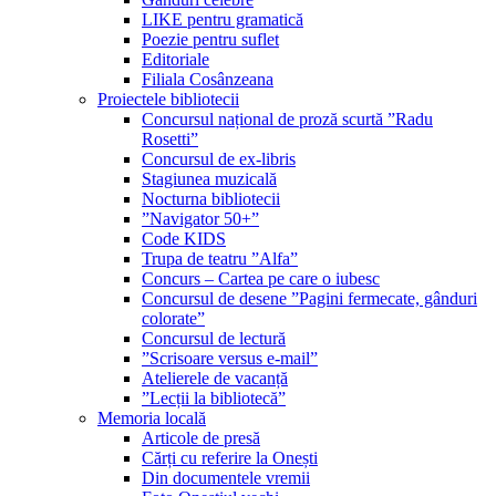
LIKE pentru gramatică
Poezie pentru suflet
Editoriale
Filiala Cosânzeana
Proiectele bibliotecii
Concursul național de proză scurtă ”Radu
Rosetti”
Concursul de ex-libris
Stagiunea muzicală
Nocturna bibliotecii
”Navigator 50+”
Code KIDS
Trupa de teatru ”Alfa”
Concurs – Cartea pe care o iubesc
Concursul de desene ”Pagini fermecate, gânduri
colorate”
Concursul de lectură
”Scrisoare versus e-mail”
Atelierele de vacanță
”Lecții la bibliotecă”
Memoria locală
Articole de presă
Cărți cu referire la Onești
Din documentele vremii