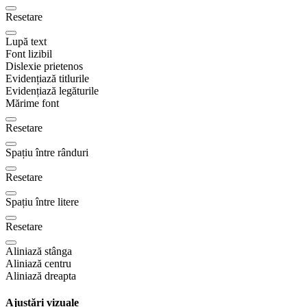
Resetare
Lupă text
Font lizibil
Dislexie prietenos
Evidențiază titlurile
Evidențiază legăturile
Mărime font
Resetare
Spațiu între rânduri
Resetare
Spațiu între litere
Resetare
Aliniază stânga
Aliniază centru
Aliniază dreapta
Ajustări vizuale