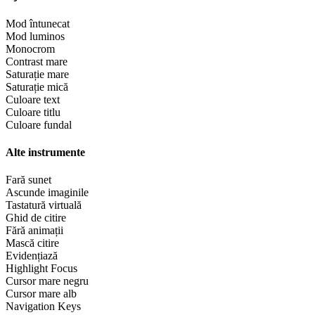
Mod întunecat
Mod luminos
Monocrom
Contrast mare
Saturație mare
Saturație mică
Culoare text
Culoare titlu
Culoare fundal
Alte instrumente
Fară sunet
Ascunde imaginile
Tastatură virtuală
Ghid de citire
Fără animații
Mască citire
Evidențiază
Highlight Focus
Cursor mare negru
Cursor mare alb
Navigation Keys