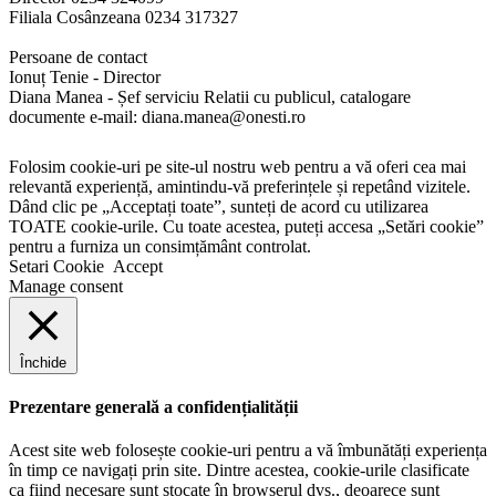
Filiala Cosânzeana 0234 317327
Persoane de contact
Ionuț Tenie - Director
Diana Manea - Șef serviciu Relatii cu publicul, catalogare
documente e-mail: diana.manea@onesti.ro
Folosim cookie-uri pe site-ul nostru web pentru a vă oferi cea mai
relevantă experiență, amintindu-vă preferințele și repetând vizitele.
Dând clic pe „Acceptați toate”, sunteți de acord cu utilizarea
TOATE cookie-urile. Cu toate acestea, puteți accesa „Setări cookie”
pentru a furniza un consimțământ controlat.
Setari Cookie
Accept
Manage consent
Închide
Prezentare generală a confidențialității
Acest site web folosește cookie-uri pentru a vă îmbunătăți experiența
în timp ce navigați prin site. Dintre acestea, cookie-urile clasificate
ca fiind necesare sunt stocate în browserul dvs., deoarece sunt