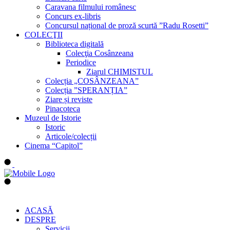
Caravana filmului românesc
Concurs ex-libris
Concursul național de proză scurtă ”Radu Rosetti”
COLECŢII
Biblioteca digitală
Colecţia Cosânzeana
Periodice
Ziarul CHIMISTUL
Colecția „COSÂNZEANA”
Colecția ”SPERANȚIA”
Ziare și reviste
Pinacoteca
Muzeul de Istorie
Istoric
Articole/colecții
Cinema “Capitol”
ACASĂ
DESPRE
Servicii