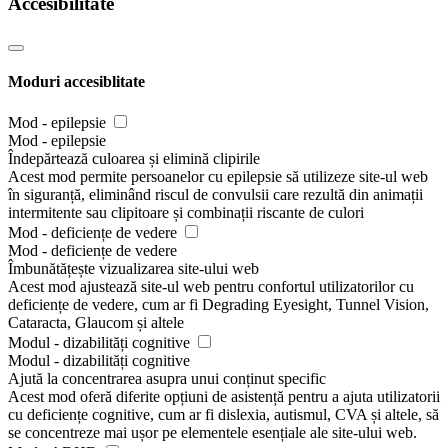
Accesibilitate
Moduri accesiblitate
Mod - epilepsie
Mod - epilepsie
Îndepărtează culoarea și elimină clipirile
Acest mod permite persoanelor cu epilepsie să utilizeze site-ul web
în siguranță, eliminând riscul de convulsii care rezultă din animații
intermitente sau clipitoare și combinații riscante de culori
Mod - deficiențe de vedere
Mod - deficiențe de vedere
Îmbunătățește vizualizarea site-ului web
Acest mod ajustează site-ul web pentru confortul utilizatorilor cu
deficiențe de vedere, cum ar fi Degrading Eyesight, Tunnel Vision,
Cataracta, Glaucom și altele
Modul - dizabilități cognitive
Modul - dizabilități cognitive
Ajută la concentrarea asupra unui conținut specific
Acest mod oferă diferite opțiuni de asistență pentru a ajuta utilizatorii
cu deficiențe cognitive, cum ar fi dislexia, autismul, CVA și altele, să
se concentreze mai ușor pe elementele esențiale ale site-ului web.