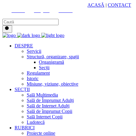
HUB CULTURAL ZONAL
ACASĂ
|
CONTACT
Youtube
Instagram
Facebook
DESPRE
Servicii
Structură, organizare, spații
Organigramă
Secții
Regulament
Istoric
Misiune, viziune, obiective
SECȚII
Sală Multimedia
Sală de Împrumut Adulți
Sală de Internet Adulți
Sală de împrumut Copii
Sală Internet Copii
Ludotecă
RUBRICI
Proiecte online