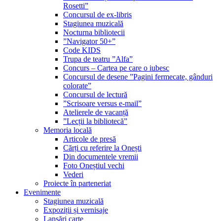
Rosetti”
Concursul de ex-libris
Stagiunea muzicală
Nocturna bibliotecii
”Navigator 50+”
Code KIDS
Trupa de teatru ”Alfa”
Concurs – Cartea pe care o iubesc
Concursul de desene ”Pagini fermecate, gânduri
colorate”
Concursul de lectură
”Scrisoare versus e-mail”
Atelierele de vacanță
”Lecții la bibliotecă”
Memoria locală
Articole de presă
Cărți cu referire la Onești
Din documentele vremii
Foto Oneștiul vechi
Vederi
Proiecte în parteneriat
Evenimente
Stagiunea muzicală
Expoziții și vernisaje
Lansări carte