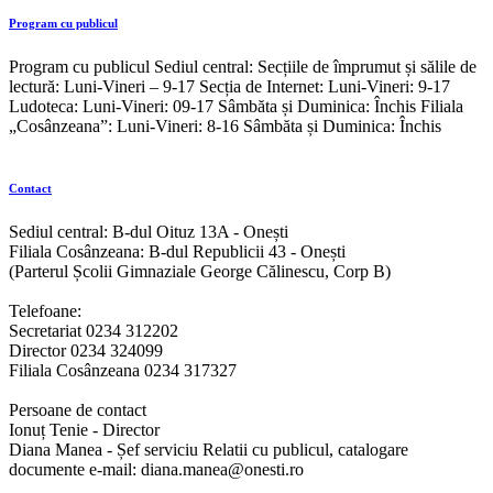
Program cu publicul
Program cu publicul Sediul central: Secțiile de împrumut și sălile de
lectură: Luni-Vineri – 9-17 Secția de Internet: Luni-Vineri: 9-17
Ludoteca: Luni-Vineri: 09-17 Sâmbăta și Duminica: Închis Filiala
„Cosânzeana”: Luni-Vineri: 8-16 Sâmbăta și Duminica: Închis
Contact
Sediul central: B-dul Oituz 13A - Onești
Filiala Cosânzeana: B-dul Republicii 43 - Onești
(Parterul Școlii Gimnaziale George Călinescu, Corp B)
Telefoane:
Secretariat 0234 312202
Director 0234 324099
Filiala Cosânzeana 0234 317327
Persoane de contact
Ionuț Tenie - Director
Diana Manea - Șef serviciu Relatii cu publicul, catalogare
documente e-mail: diana.manea@onesti.ro