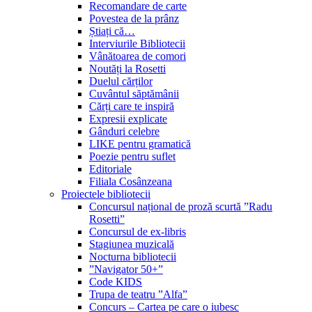
Recomandare de carte
Povestea de la prânz
Știați că…
Interviurile Bibliotecii
Vânătoarea de comori
Noutăți la Rosetti
Duelul cărților
Cuvântul săptămânii
Cărți care te inspiră
Expresii explicate
Gânduri celebre
LIKE pentru gramatică
Poezie pentru suflet
Editoriale
Filiala Cosânzeana
Proiectele bibliotecii
Concursul național de proză scurtă ”Radu
Rosetti”
Concursul de ex-libris
Stagiunea muzicală
Nocturna bibliotecii
”Navigator 50+”
Code KIDS
Trupa de teatru ”Alfa”
Concurs – Cartea pe care o iubesc