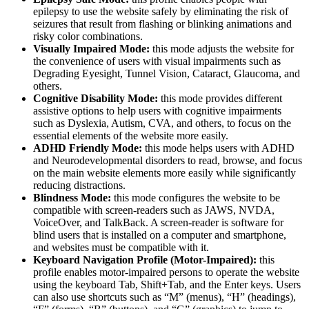
epilepsy to use the website safely by eliminating the risk of
seizures that result from flashing or blinking animations and
risky color combinations.
Visually Impaired Mode:
this mode adjusts the website for
the convenience of users with visual impairments such as
Degrading Eyesight, Tunnel Vision, Cataract, Glaucoma, and
others.
Cognitive Disability Mode:
this mode provides different
assistive options to help users with cognitive impairments
such as Dyslexia, Autism, CVA, and others, to focus on the
essential elements of the website more easily.
ADHD Friendly Mode:
this mode helps users with ADHD
and Neurodevelopmental disorders to read, browse, and focus
on the main website elements more easily while significantly
reducing distractions.
Blindness Mode:
this mode configures the website to be
compatible with screen-readers such as JAWS, NVDA,
VoiceOver, and TalkBack. A screen-reader is software for
blind users that is installed on a computer and smartphone,
and websites must be compatible with it.
Keyboard Navigation Profile (Motor-Impaired):
this
profile enables motor-impaired persons to operate the website
using the keyboard Tab, Shift+Tab, and the Enter keys. Users
can also use shortcuts such as “M” (menus), “H” (headings),