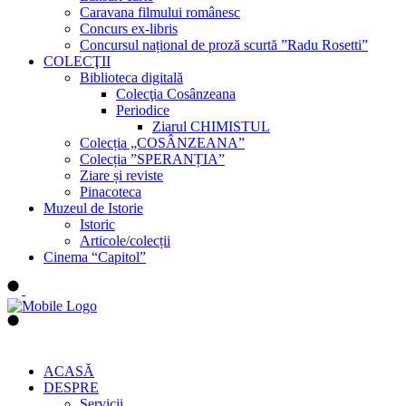
Caravana filmului românesc
Concurs ex-libris
Concursul național de proză scurtă ”Radu Rosetti”
COLECŢII
Biblioteca digitală
Colecţia Cosânzeana
Periodice
Ziarul CHIMISTUL
Colecția „COSÂNZEANA”
Colecția ”SPERANȚIA”
Ziare și reviste
Pinacoteca
Muzeul de Istorie
Istoric
Articole/colecții
Cinema “Capitol”
ACASĂ
DESPRE
Servicii