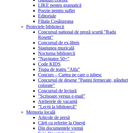
LIKE pentru gramatică
Poezie pentru suflet
Editoriale
Filiala Cosânzeana
Proiectele bibliotecii
Concursul național de proză scurtă ”Radu
Rosetti”
Concursul de ex-libris
Stagiunea muzicală
Nocturna bibliotecii
”Navigator 50+”
Code KIDS
Trupa de teatru ”Alfa”
Concurs – Cartea pe care o iubesc
Concursul de desene ”Pagini fermecate, gânduri
colorate”
Concursul de lectură
”Scrisoare versus e-mail”
Atelierele de vacanță
”Lecții la bibliotecă”
Memoria locală
Articole de presă
Cărți cu referire la Onești
Din documentele vremii