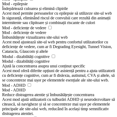
Mod - epilepsie
Îndepărtează culoarea și elimină clipirile
Acest mod permite persoanelor cu epilepsie să utilizeze site-ul web
în siguranță, eliminând riscul de convulsii care rezultă din animații
intermitente sau clipitoare și combinații riscante de culori
Mod - deficiențe de vedere
Mod - deficiențe de vedere
Îmbunătățește vizualizarea site-ului web
Acest mod ajustează site-ul web pentru confortul utilizatorilor cu
deficiențe de vedere, cum ar fi Degrading Eyesight, Tunnel Vision,
Cataracta, Glaucom și altele
Modul - dizabilități cognitive
Modul - dizabilități cognitive
Ajută la concentrarea asupra unui conținut specific
Acest mod oferă diferite opțiuni de asistență pentru a ajuta utilizatorii
cu deficiențe cognitive, cum ar fi dislexia, autismul, CVA și altele, să
se concentreze mai ușor pe elementele esențiale ale site-ului web.
Mod - ADHD
Mod - ADHD
Reduce distragerea atentie și îmbunătățește concentrarea
Acest mod ajută utilizatorii cu tulburări ADHD și neurodezvoltare să
citească, să navigheze și să se concentreze mai ușor pe elementele
principale ale site-ului web, reducând în același timp semnificativ
distragerea atentiei.