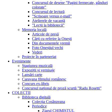
Concursul de desene ”Pagini fermecate, gânduri
colorate”
Concursul de lectură
”Scrisoare versus e-mail”
Atelierele de vacanță
”Lecții la bibliotecă”
Memoria locală
Articole de presă
Cărți cu referire la Onești
Din documentele vremii
Foto Oneștiul vechi
Vederi
Proiecte în parteneriat
Evenimente
Stagiunea muzicală
Expoziții și vernisaje
Lansări carte
Caravana filmului românesc
Concurs ex-libris
Concursul național de proză scurtă ”Radu Rosetti”
COLECŢII
Biblioteca digitală
Colecţia Cosânzeana
Periodice
Ziarul CHIMISTUL