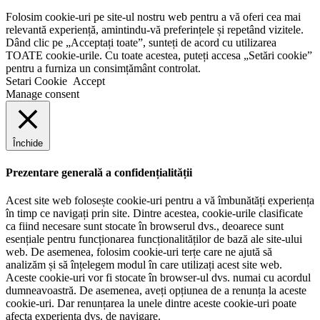
Folosim cookie-uri pe site-ul nostru web pentru a vă oferi cea mai
relevantă experiență, amintindu-vă preferințele și repetând vizitele.
Dând clic pe „Acceptați toate”, sunteți de acord cu utilizarea
TOATE cookie-urile. Cu toate acestea, puteți accesa „Setări cookie”
pentru a furniza un consimțământ controlat.
Setari Cookie
Accept
Manage consent
Închide
Prezentare generală a confidențialității
Acest site web folosește cookie-uri pentru a vă îmbunătăți experiența
în timp ce navigați prin site. Dintre acestea, cookie-urile clasificate
ca fiind necesare sunt stocate în browserul dvs., deoarece sunt
esențiale pentru funcționarea funcționalităților de bază ale site-ului
web. De asemenea, folosim cookie-uri terțe care ne ajută să
analizăm și să înțelegem modul în care utilizați acest site web.
Aceste cookie-uri vor fi stocate în browser-ul dvs. numai cu acordul
dumneavoastră. De asemenea, aveți opțiunea de a renunța la aceste
cookie-uri. Dar renunțarea la unele dintre aceste cookie-uri poate
afecta experiența dvs. de navigare.