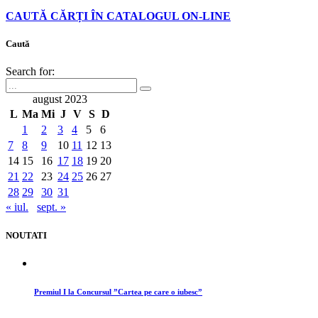
CAUTĂ CĂRȚI ÎN CATALOGUL ON-LINE
Caută
Search for:
august 2023
L
Ma
Mi
J
V
S
D
1
2
3
4
5
6
7
8
9
10
11
12
13
14
15
16
17
18
19
20
21
22
23
24
25
26
27
28
29
30
31
« iul.
sept. »
NOUTATI
Premiul I la Concursul ”Cartea pe care o iubesc”