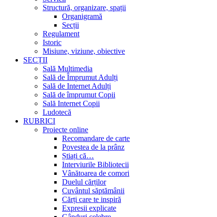
Structură, organizare, spații
Organigramă
Secții
Regulament
Istoric
Misiune, viziune, obiective
SECȚII
Sală Multimedia
Sală de Împrumut Adulți
Sală de Internet Adulți
Sală de împrumut Copii
Sală Internet Copii
Ludotecă
RUBRICI
Proiecte online
Recomandare de carte
Povestea de la prânz
Știați că…
Interviurile Bibliotecii
Vânătoarea de comori
Duelul cărților
Cuvântul săptămânii
Cărți care te inspiră
Expresii explicate
Gânduri celebre