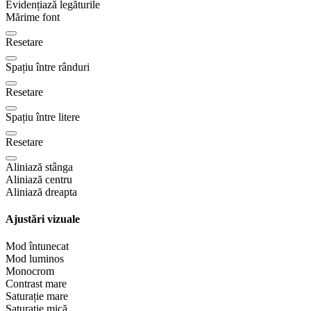
Evidențiază legăturile
Mărime font
Resetare
Spațiu între rânduri
Resetare
Spațiu între litere
Resetare
Aliniază stânga
Aliniază centru
Aliniază dreapta
Ajustări vizuale
Mod întunecat
Mod luminos
Monocrom
Contrast mare
Saturație mare
Saturație mică