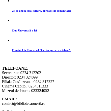
25 de ani în casa culturii, aproape de comunitate!
Ziua Universală a Iei
Premiul I la Concursul ”Cartea pe care o iubesc”
TELEFOANE:
Secretariat: 0234 312202
Director: 0234 324099
Filiala Cosânzeana: 0234 317327
Cinema Capitol: 0234311333
Muzeul de Istorie: 023324052
EMAIL:
contact@bibliotecaonesti.ro