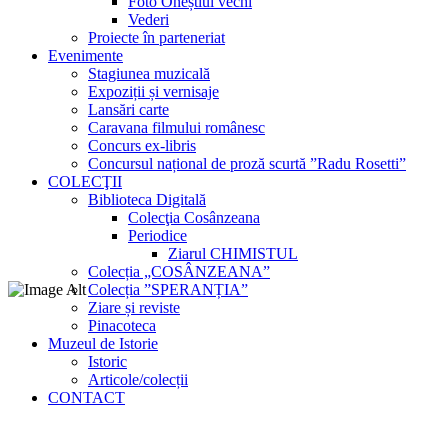
Foto Oneștiul vechi
Vederi
Proiecte în parteneriat
Evenimente
Stagiunea muzicală
Expoziții și vernisaje
Lansări carte
Caravana filmului românesc
Concurs ex-libris
Concursul național de proză scurtă ”Radu Rosetti”
COLECŢII
Biblioteca Digitală
Colecţia Cosânzeana
Periodice
Ziarul CHIMISTUL
Colecția „COSÂNZEANA”
Colecția ”SPERANȚIA”
Ziare și reviste
Pinacoteca
Muzeul de Istorie
Istoric
Articole/colecții
CONTACT