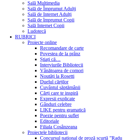
Sală Multimedia
Sală de Împrumut Adulți
Sală de Internet Adulți
Sală de împrumut Copii
Sală Internet Copii
Ludotecă
RUBRICI
Proiecte online
Recomandare de carte
Povestea de la prânz
Știați că…
Interviurile Bibliotecii
Vânătoarea de comori
Noutăți la Rosetti
Duelul cărților
Cuvântul săptămânii
Cărți care te inspiră
Expresii explicate
Gânduri celebre
LIKE pentru gramatică
Poezie pentru suflet
Editoriale
Filiala Cosânzeana
Proiectele bibliotecii
Concursul național de proză scurtă ”Radu