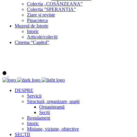
Colecția „COSÂNZEANA”
Colecția ”SPERANȚIA”
Ziare și reviste
Pinacoteca
Muzeul de Istorie
Istoric
Articole/colecții
Cinema “Capitol”
DESPRE
Servicii
Structură, organizare, spații
Organigramă
Secții
Regulament
Istoric
Misiune, viziune, obiective
SECȚII